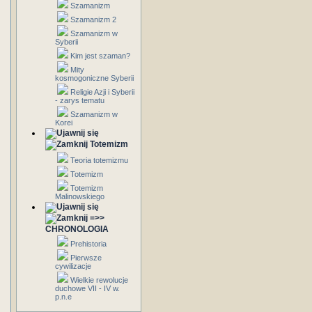
Szamanizm
Szamanizm 2
Szamanizm w
Syberii
Kim jest szaman?
Mity
kosmogoniczne Syberii
Religie Azji i Syberii
- zarys tematu
Szamanizm w
Korei
Totemizm
Teoria totemizmu
Totemizm
Totemizm
Malinowskiego
=>>
CHRONOLOGIA
Prehistoria
Pierwsze
cywilizacje
Wielkie rewolucje
duchowe VII - IV w.
p.n.e