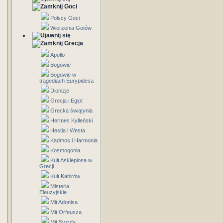
Goci
Polscy Goci
Wierzenia Gotów
Grecja
Apollo
Bogowie
Bogowie w
tragediach Eurypidesa
Dionizje
Grecja i Egipt
Grecka świątynia
Hermes Kylleński
Hestia i Westa
Kadmos i Harmonia
Kosmogonia
Kult Asklepiosa w
Grecji
Kult Kabirów
Misteria
Eleuzyjskie
Mit Adonisa
Mit Orfeusza
Mit Syzyfa