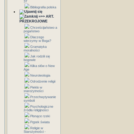
37
Bibliografia polska
=>> ART.
PRZEKROJOWE
Chrześcijaństwo a
pogaństwo
Dlaczego
wierzymy w Boga?
Gramatyka
moralności
Jak rodzili się
bogowie
Kilka słów o New
Age
Neuroteologia
Odrodzenie religii
Piekło w
starożytności
Przechwytywanie
symboli
Psychologiczne
źródła religijności
Płonące rzeki
Pępek świata
Religie w
Starożytności -