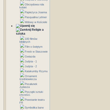
Obrzędowa rola
kobiet
Papieżyca Joanna
Pasqualina Lehner
Wdowy w Kościele
Religie a
sztuka
100 filmów
biblijnych
Film o świętym
Fresk w Staszowie
Gwiazda
Judyta - 1
Judyta - 2
Katakumby Rzymu
Ornament
średniowiecza
Pocałunek
Judasza
Początki sztuki
chrześci.
Powstanie teatru
FR
Symbolika barw