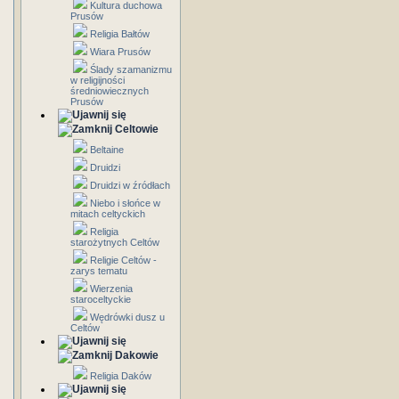
Kultura duchowa
Prusów
Religia Bałtów
Wiara Prusów
Ślady szamanizmu
w religijności
średniowiecznych
Prusów
Celtowie
Beltaine
Druidzi
Druidzi w źródłach
Niebo i słońce w
mitach celtyckich
Religia
starożytnych Celtów
Religie Celtów -
zarys tematu
Wierzenia
staroceltyckie
Wędrówki dusz u
Celtów
Dakowie
Religia Daków