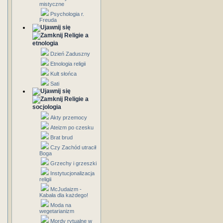
mistyczne
Psychologia r.
Freuda
Religie a
etnologia
Dzień Zaduszny
Etnologia religii
Kult słońca
Sati
Religie a
socjologia
Akty przemocy
Ateizm po czesku
Brat brud
Czy Zachód utracił
Boga
Grzechy i grzeszki
Instytucjonalizacja
religii
McJudaizm -
Kabała dla każdego!
Moda na
wegetarianizm
Mordy rytualne w