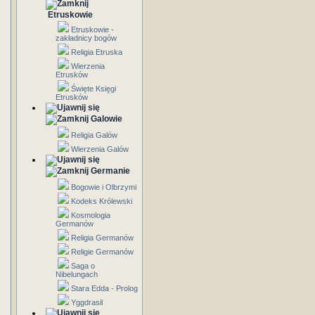
Etruskowie
Etruskowie -
zakładnicy bogów
Religia Etruska
Wierzenia
Etrusków
Święte Księgi
Etrusków
Galowie
Religia Galów
Wierzenia Galów
Germanie
Bogowie i Olbrzymi
Kodeks Królewski
Kosmologia
Germanów
Religia Germanów
Religie Germanów
Saga o
Nibelungach
Stara Edda - Prolog
Yggdrasil