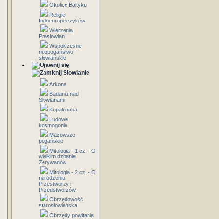
Okolice Bałtyku
Religie
Indoeuropejczyków
Wierzenia
Prasłowian
Współczesne
neopogaństwo
słowiańskie
Słowianie
Arkona
Badania nad
Słowianami
Kupalnocka
Ludowe
kosmogonie
Mazowsze
pogańskie
Mitologia - 1 cz. - O
wielkim dzbanie
Zerywanów
Mitologia - 2 cz. - O
narodzeniu
Przestworzy i
Przedstworzów
Obrzędowość
starosłowiańska
Obrzędy powitania