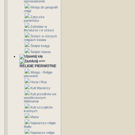
wprowadzenie
Wstęp do geografii
religii
Zatyczka
panieńska
Zaświaty w
literaturze i w sztuce
Śmierć w różnych
religiach świata
Święte księgi
Święte miasta
=>>
RELIGIE PIERWOTNE
Wstęp - Religie
pierwotne
Huna i Roa
Kult Macierzy
Kult przodków we
współczesnym
Wietnamie
Kult szczątków
kostnych
Mana
Najstarsze religie
Malty
Najstasze religie