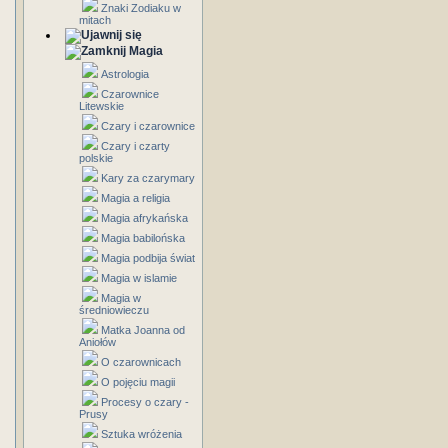
Znaki Zodiaku w
mitach
Magia
Astrologia
Czarownice
Litewskie
Czary i czarownice
Czary i czarty
polskie
Kary za czarymary
Magia a religia
Magia afrykańska
Magia babilońska
Magia podbija świat
Magia w islamie
Magia w
średniowieczu
Matka Joanna od
Aniołów
O czarownicach
O pojęciu magii
Procesy o czary -
Prusy
Sztuka wróżenia