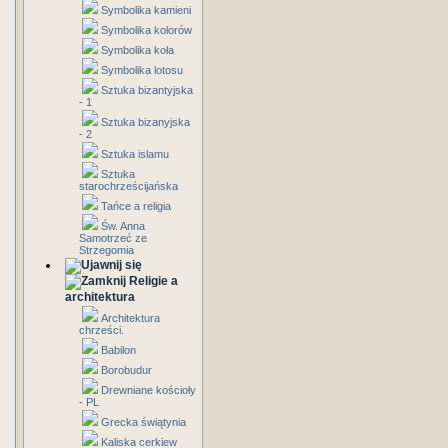
Symbolika kamieni
Symbolika kolorów
Symbolika koła
Symbolika lotosu
Sztuka bizantyjska
- 1
Sztuka bizanyjska
- 2
Sztuka islamu
Sztuka
starochrześcijańska
Tańce a religia
Św. Anna
Samotrzeć ze
Strzegomia
Religie a
architektura
Architektura
chrześci.
Babilon
Borobudur
Drewniane kościoły
- PL
Grecka świątynia
Kaliska cerkiew