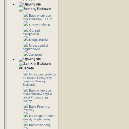
Zbrucza
Bałtowie
Baby w fabryce
męczenników - cz. 2
Groby końskie
Obrzęd
ciałopalenia
Religia Bałtów
Uroczystości
pogrzebowe
Zaślubiny
Bałtowie -
Prusowie
Co można zrobić w
ze Świętą Lipką przy
pomocy Świętej
Siekierki
Baby w fabryce
męczenników czyli o
religii Prusów ciąg
dalszy
Baba Pruska z
Prątnicy
Do czego Prusom
służyły ścięte głowy
Kamienne baby