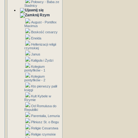
Połowcy - Baba ze
Stadnicy
Rzym
August - Pontifex
Maximus
Boskość cesarzy
Eneida
Hellenizacji religii
rzymskiej
Janus
Kaligula i Żydzi
Kolegium
pontyfików - 1
Kolegium
pontyfików - 2
Kto pierwszy palił
księgi
Kult Kybele w
Rzymie
Od Romulusa do
Republiki
Parentalia, Lemuria
Pliniusz St. o Bogu
Religie Cesarstwa
Religie rzymskie