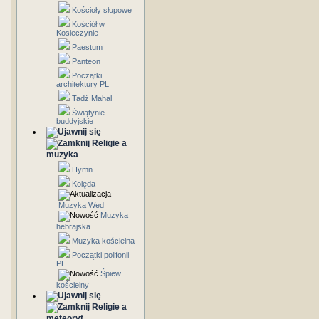
Kościoły słupowe
Kościół w
Kosieczynie
Paestum
Panteon
Początki
architektury PL
Tadż Mahal
Świątynie
buddyjskie
Religie a
muzyka
Hymn
Kolęda
Muzyka Wed
Muzyka
hebrajska
Muzyka kościelna
Początki polifonii
PL
Śpiew
kościelny
Religie a
meteoryt