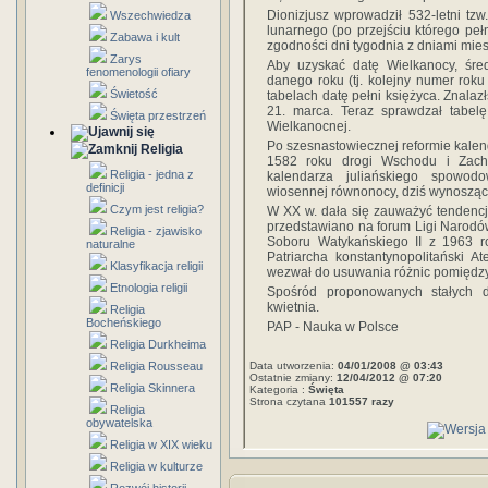
Dionizjusz wprowadził 532-letni tzw.
Wszechwiedza
lunarnego (po przejściu którego peł
Zabawa i kult
zgodności dni tygodnia z dniami mies
Zarys
Aby uzyskać datę Wielkanocy, śred
fenomenologii ofiary
danego roku (tj. kolejny numer rok
Świetość
tabelach datę pełni księżyca. Znalazł
21. marca. Teraz sprawdzał tabelę 
Święta przestrzeń
Wielkanocnej.
Po szesnastowiecznej reformie kale
Religia
1582 roku drogi Wschodu i Zacho
Religia - jedna z
kalendarza juliańskiego spowodo
definicji
wiosennej równonocy, dziś wynosząc
Czym jest religia?
W XX w. dała się zauważyć tendencj
przedstawiano na forum Ligi Narodów 
Religia - zjawisko
Soboru Watykańskiego II z 1963 r
naturalne
Patriarcha konstantynopolitański 
Klasyfikacja religii
wezwał do usuwania różnic pomiędzy 
Etnologia religii
Spośród proponowanych stałych d
kwietnia.
Religia
Bocheńskiego
PAP - Nauka w Polsce
Religia Durkheima
Religia Rousseau
Data utworzenia:
04/01/2008 @ 03:43
Ostatnie zmiany:
12/04/2012 @ 07:20
Religia Skinnera
Kategoria :
Święta
Strona czytana
101557 razy
Religia
obywatelska
Religia w XIX wieku
Religia w kulturze