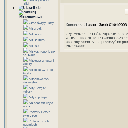
Rozwój historii
religii
Mitoznawstwo
Czas święty i mity
Komentarz #1
autor :
Jurek
01/04/2008
Mit grecki
Czyli wróżenie z fusów. Nijak się to ma
Mit i epos
że Jezus urodził się 17 kwietnia. A zat
Mit i kultura
Urodziny zatem trzeba przełożyć na gru
Mit i sen
Pozdrawiam
Mit kosmogoniczny
Ks. Rodz.
Mitologia w historii
kultury
Mitologie Czarnej
Afryki
Mitoznawstwo
starożytne
Mity - część
kultury
Mity o potopie
Na początku była
woda
Potwory ludzko-
zwierzęce
Ptaki w mitach i
legendach