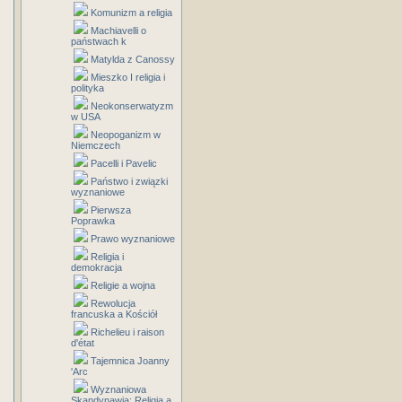
Komunizm a religia
Machiavelli o
państwach k
Matylda z Canossy
Mieszko I religia i
polityka
Neokonserwatyzm
w USA
Neopoganizm w
Niemczech
Pacelli i Pavelic
Państwo i związki
wyznaniowe
Pierwsza
Poprawka
Prawo wyznaniowe
Religia i
demokracja
Religie a wojna
Rewolucja
francuska a Kościół
Richelieu i raison
d'état
Tajemnica Joanny
'Arc
Wyznaniowa
Skandynawia: Religia a