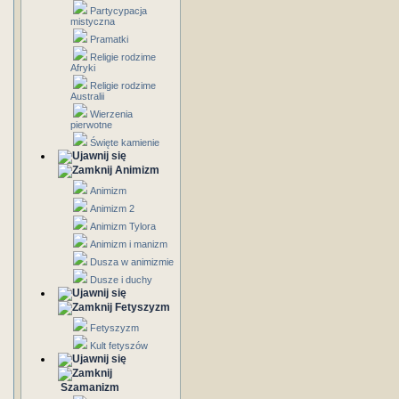
Partycypacja
mistyczna
Pramatki
Religie rodzime
Afryki
Religie rodzime
Australii
Wierzenia
pierwotne
Święte kamienie
Animizm
Animizm
Animizm 2
Animizm Tylora
Animizm i manizm
Dusza w animizmie
Dusze i duchy
Fetyszyzm
Fetyszyzm
Kult fetyszów
Szamanizm