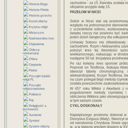
zachodnie - za 15. Kwestia została r
Historia Boga
oficjalnie przyjęto datę 15.
Historia Piekła
PRZEŁOM W NICEI
Historia grzechu
Sobór w Nicei stał się przełomowy
Kozioł ofiarny
względu na jednoznaczne stanowisk
Krytyka religii
z uczestników soboru, wystosowany
Mistycyzm
świętej rzeczy nie powinno być ża
jeden dzień świąteczny dla odkupieni
Nadnaturalna moc
Uchwały Soboru nie zlikwidowały 
Objawienia
zachodnimi. Rzym i Aleksandria uży
Oblicza
położyć kres tej dwoistości syn
reinkarnacji
wielkanocnego, nakazując w drodze
następne 50 lat. Inicjatywa przetrwała
Ofiara
Po raz kolejny kres sporowi próbo
Opętanie
Poprosił on Teofilosa, biskupa Alek
Piekło
stworzył tabelę chronologiczną 
aleksandryjskiej. Kuzyn Teofilosa, ś
Początki badań
na czym polegał błąd metody rzymski
religii PL
została powszechnie zaakceptowana
Początki
W 457 roku Wiktor z Akwitanii z n
religioznawstwa
pogodzeniem metody rzymskiej i al
Politeizm
obliczenia Wiktora jako obowiązując
Raj
w tym samym czasie.
CYKL DOSKONAŁY
Religijność a
duchowość
Największego przełomu dokonał w V
Sumienie
Dionysius Exiguus (Mały). Stworzył o
Symbol
od narodzenia Chrystusa. Nowe ujęc
System ofiarny
w., a w świecie greckim dopiero w XV