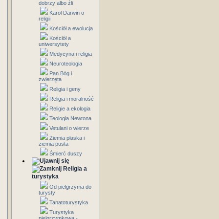
dobrzy albo źli
Karol Darwin o
religii
Kościół a ewolucja
Kościół a
uniwersytety
Medycyna i religia
Neuroteologia
Pan Bóg i
zwierzęta
Religia i geny
Religia i moralność
Religie a ekologia
Teologia Newtona
Vetulani o wierze
Ziemia płaska i
ziemia pusta
Śmierć duszy
Religia a
turystyka
Od pielgrzyma do
turysty
Tanatoturystyka
Turystyka
pielgrzymkowa -