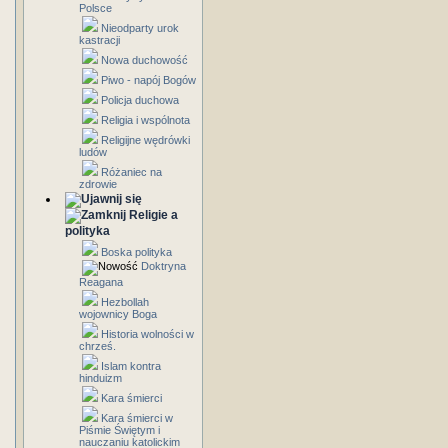
Polsce
Nieodparty urok
kastracji
Nowa duchowość
Piwo - napój Bogów
Policja duchowa
Religia i wspólnota
Religijne wędrówki
ludów
Różaniec na
zdrowie
Religie a
polityka
Boska polityka
Doktryna
Reagana
Hezbollah
wojownicy Boga
Historia wolności w
chrześ.
Islam kontra
hinduizm
Kara śmierci
Kara śmierci w
Piśmie Świętym i
nauczaniu katolickim