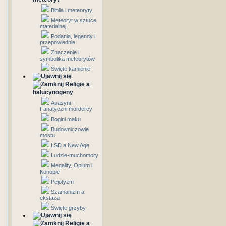
Biblia i meteoryty
Meteoryt w sztuce
materialnej
Podania, legendy i
przepowiednie
Znaczenie i
symbolika meteorytów
Święte kamienie
Religie a
halucynogeny
Asasyni -
Fanatyczni mordercy
Bogini maku
Budowniczowie
mostu
LSD a New Age
Ludzie-muchomory
Megality, Opium i
Konopie
Pejotyzm
Szamanizm a
ekstaza
Święte grzyby
Religie a