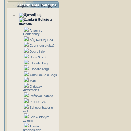
Zagadnienia Religijne
Religie a
filozofia
Anselm z
Cantenbury
Bóg Kartezjusza
Czym jest etyka?
Dobro i zlo
Duns Szkot
Filozofia Boga
Filozofia religii
John Locke o Bogu
Mantra
O duszy -
Arystoteles
Państwo Platona
Problem zła
Schopenhauer o
woli
Sen w którym
żyjemy
Traktat
ateologiczny