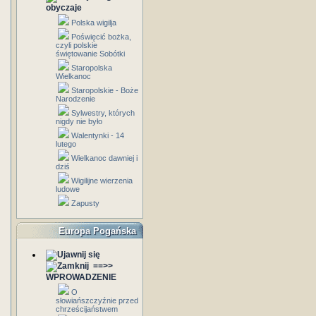
obyczaje
Polska wigilja
Poświęcić bożka,
czyli polskie
świętowanie Sobótki
Staropolska
Wielkanoc
Staropolskie - Boże
Narodzenie
Sylwestry, których
nigdy nie było
Walentynki - 14
lutego
Wielkanoc dawniej i
dziś
Wigilijne wierzenia
ludowe
Zapusty
Europa Pogańska
==>>
WPROWADZENIE
O
słowiańszczyźnie przed
chrześcijaństwem