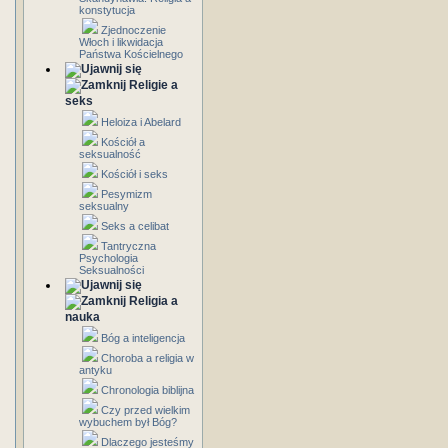
konstytucja
Zjednoczenie
Włoch i likwidacja
Państwa Kościelnego
Religie a
seks
Heloiza i Abelard
Kościół a
seksualność
Kościół i seks
Pesymizm
seksualny
Seks a celibat
Tantryczna
Psychologia
Seksualności
Religia a
nauka
Bóg a inteligencja
Choroba a religia w
antyku
Chronologia biblijna
Czy przed wielkim
wybuchem był Bóg?
Dlaczego jesteśmy