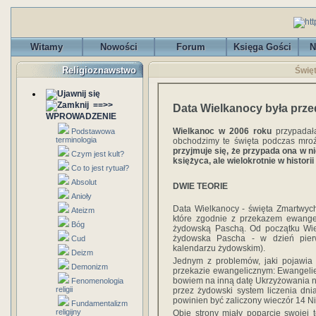
Witamy
Nowości
Forum
Księga Gości
N
Religioznawstwo
Święt
==>>
Data Wielkanocy była prz
WPROWADZENIE
Wielkanoc w 2006 roku
przypadała
Podstawowa
terminologia
obchodzimy te święta podczas mro
przyjmuje się, że przypada ona w ni
Czym jest kult?
księżyca, ale wielokrotnie w histor
Co to jest rytuał?
Absolut
DWIE TEORIE
Anioły
Data Wielkanocy - święta Zmartwyc
Ateizm
które zgodnie z przekazem ewangel
Bóg
żydowską Paschą. Od początku Wi
żydowska Pascha - w dzień pierw
Cud
kalendarzu żydowskim).
Deizm
Jednym z problemów, jaki pojawia s
Demonizm
przekazie ewangelicznym: Ewangeli
bowiem na inną datę Ukrzyżowania 
Fenomenologia
religii
przez żydowski system liczenia dn
powinien być zaliczony wieczór 14 N
Fundamentalizm
religijny
Obie strony miały poparcie swojej 