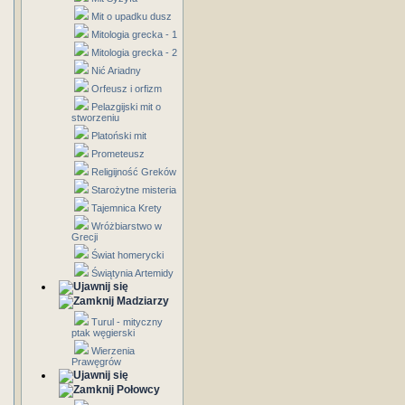
Mit o upadku dusz
Mitologia grecka - 1
Mitologia grecka - 2
Nić Ariadny
Orfeusz i orfizm
Pelazgijski mit o
stworzeniu
Platoński mit
Prometeusz
Religijność Greków
Starożytne misteria
Tajemnica Krety
Wróżbiarstwo w
Grecji
Świat homerycki
Świątynia Artemidy
Madziarzy
Turul - mityczny
ptak węgierski
Wierzenia
Prawęgrów
Połowcy