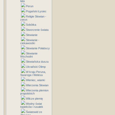
lata
Perun
Pogański Łysiec
Religie Słowian -
zarys
Sobótka
Stworzenie świata
Słowianie
Słowianie -
ciekawostki
Słowianie Połabscy
Słowianie
Wschodni
Słowiańska dusza
Ukraiński Olimp
W kraju Peruna,
Swaroga i Welesa
Wieniec, wianki
Wierzenia Słowian
Wierzenia plemion
prapolskich
Wilcze plemię
Wodny świat
topielców i rusałek
Światowid ze