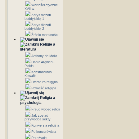
Wartości etyczne
XVII w.
Zarys filozofii
buddyjskiej 1
Zarys filozofii
buddyjskiej 2
Źródło moralności
Religie a
literatura
Anthony de Mello
Dante Alighieri -
Piekło
Konstandinos
Kawafis
Literatura religijna
Powieść religijna
Religia a
psychologia
Freud wobec religii
Jak zostać
przywódcą sekty
Konwersja religijna
Po końcu świata
Przeżycie