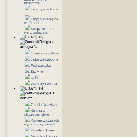
bibliografia
Turystyka religijna
1
Turystyka religijna
we Francji
Świątynie które
warto zobaczyć
Religia a
etnografia
Cmentarze polskie
Jajka wielkanocne
Podłaźniczka
Stary rok
Upiór!
Wampiry i Wilkołaki
Religie a
kobieta
7 kobiet Watykanu
Kobieta w
chrzescijaństwie
Kobieta w czasach
wypraw krzyżowych
Kobiety w Izraelu
Matylda z Canossy