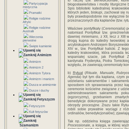
to raczej tzw.
Benedictionale
, któr
Partycypacja
błogosławieństwa i modły liturgiczne 
mistyczna
Spis biblioteki katedralnej krakowsk
których jeden, biskupi, zachował się 
Pramatki
były prawdopodobnie nie wyłącznie bis
Religie rodzime
przeznaczonych dla kapłanów (tzw. rytu
Afryki
Religie rodzime
Właściwe pontyfikały (
Ceremonialia
) p
Australii
natomiast Pontyfikał tzw. gnieźnieńs
dawniej mniemano, z XII, lecz z XIII w
Wierzenia
pierwotne
drogą kupna do katedry lwowskiej 
arcybiskupem Andrzejem Boryszewskim,
Święte kamienie
XIV w., tzw. Pontyfikał halicki. Z te
katedry krakowskiej, która posiada te
Animizm
wspaniałej szacie, jak Pontyfikał 
kardynała Fryderyka, Piotra Tomickie
Animizm
względu, że zawierają ceremoniały kor
Animizm 2
b)
Rytuał
(
Rituale, Manuale, Rubryce
Animizm Tylora
Agenda
) był tym dla kapłana, czym p
Animizm i manizm
udzielaniu sakramentów i sakramenta
Dusza w animizmie
sposobem ich sprawowania przez kapł
ceremonie kościelne związane z udzie
Dusze i duchy
administrowaniem sakramentu poku
(egzorcyzmy), grzebaniem zmarłyc
Fetyszyzm
benedykcje dokonywane przez kapła
obrzędy procesyjne. Zrazu takie Ryt
Fetyszyzm
robili sobie prywatnie wyciągi z róż
Kult fetyszów
ordinaliów, benedykcjonałów); zjawiają
Tak np. oddzielna księga zawierają
Szamanizm
Processionale
, a księga, w której wy