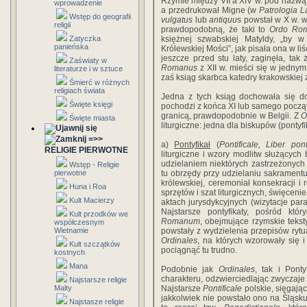
Rzymie między VII a XIV w. pod nazw
wprowadzenie
a przedrukował Migne (w
Patrologia L
Wstęp do geografii
vulgatus
lub
antiquu
s powstał w X w. w
religii
prawdopodobną, że taki to
Ordo Rom
Zatyczka
księżnej szwabskiej Matyldy, „by 
panieńska
Królewskiej Mości”, jak pisała ona w li
jeszcze przed stu laty, zaginęła, tak 
Zaświaty w
Romanus
z XII w. mieści się w jednym
literaturze i w sztuce
zaś ksiąg skarbca katedry krakowskiej 
Śmierć w różnych
religiach świata
Jedna z tych ksiąg dochowała się do 
Święte księgi
pochodzi z końca XI lub samego począ
granicą, prawdopodobnie w Belgii. Z
O
Święte miasta
liturgiczne: jedna dla biskupów (pontyfi
=>>
a)
Pontyfikał
(
Pontificale, Liber pon
RELIGIE PIERWOTNE
liturgiczne i wzory modlitw służącyc
udzielaniem niektórych zastrzeżonyc
Wstęp - Religie
pierwotne
tu obrzędy przy udzielaniu sakramentu
królewskiej, ceremoniał konsekracji i 
Huna i Roa
sprzętów i szat liturgicznych, święcen
Kult Macierzy
aktach jurysdykcyjnych (wizytacje par
Najstarsze pontyfikaty, pośród kt
Kult przodków we
Romanum
, obejmujące rzymskie tekst
współczesnym
Wietnamie
powstały z wydzielenia przepisów rytu
Ordinales
, na których wzorowały się i
Kult szczątków
pociągnąć tu trudno.
kostnych
Mana
Podobnie jak
Ordinales
, tak i Pont
charakteru, odzwierciedlając zwyczaje
Najstarsze religie
Malty
Najstarsze
Pontificale
polskie, sięgają
jakkolwiek nie powstało ono na Śląsku 
Najstasze religie