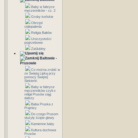
Baby w fabryce
męczenników - cz. 2
Groby końskie
Obrzęd
ciałopalenia
Religia Bałtów
Uroczystości
pogrzebowe
Zaślubiny
Bałtowie -
Prusowie
Co można zrobić w
ze Świętą Lipką przy
pomocy Świętej
Siekierki
Baby w fabryce
męczenników czyli o
religii Prusów ciąg
dalszy
Baba Pruska z
Prątnicy
Do czego Prusom
służyły ścięte głowy
Kamienne baby
Kultura duchowa
Prusów