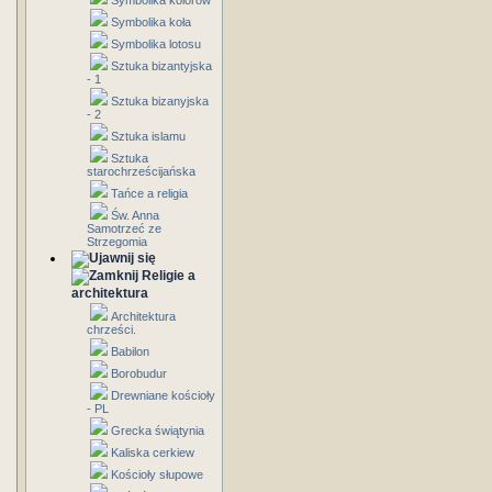
Symbolika kolorów
Symbolika koła
Symbolika lotosu
Sztuka bizantyjska
- 1
Sztuka bizanyjska
- 2
Sztuka islamu
Sztuka
starochrześcijańska
Tańce a religia
Św. Anna
Samotrzeć ze
Strzegomia
Religie a
architektura
Architektura
chrześci.
Babilon
Borobudur
Drewniane kościoły
- PL
Grecka świątynia
Kaliska cerkiew
Kościoły słupowe