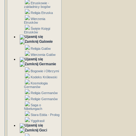
Etruskowie -
zakładnicy bogów
Religia Etruska
Wierzenia
Etrusków
Święte Księgi
Etrusków
Galowie
Religia Galów
Wierzenia Galów
Germanie
Bogowie i Olbrzymi
Kodeks Królewski
Kosmologia
Germanów
Religia Germanów
Religie Germanów
Saga o
Nibelungach
Stara Edda - Prolog
Yggdrasil
Goci