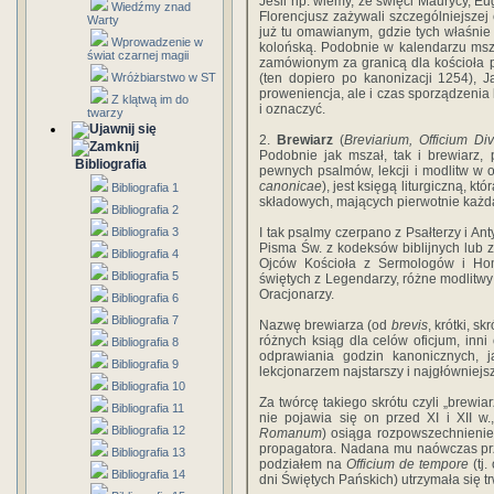
Jeśli np. wiemy, że święci Maurycy, Eu
Wiedźmy znad
Florencjusz zażywali szczególniejszej 
Warty
już tu omawianym, gdzie tych właśnie
Wprowadzenie w
kolońską. Podobnie w kalendarzu msz
świat czarnej magii
zamówionym za granicą dla kościoła p
Wróżbiarstwo w ST
(ten dopiero po kanonizacji 1254), J
proweniencja, ale i czas sporządzenia
Z klątwą im do
i oznaczyć.
twarzy
2.
Brewiarz
(
Breviarium, Officium Di
Podobnie jak mszał, tak i brewiarz
Bibliografia
pewnych psalmów, lekcji i modlitw w 
canonicae
), jest księgą liturgiczną, k
Bibliografia 1
składowych, mających pierwotnie każd
Bibliografia 2
Bibliografia 3
I tak psalmy czerpano z Psałterzy i An
Pisma Św. z kodeksów biblijnych lub z
Bibliografia 4
Ojców Kościoła z Sermologów i Hom
Bibliografia 5
świętych z Legendarzy, różne modlitwy 
Oracjonarzy.
Bibliografia 6
Bibliografia 7
Nazwę brewiarza (od
brevis
, krótki, s
różnych ksiąg dla celów oficjum, inni
Bibliografia 8
odprawiania godzin kanonicznych, j
Bibliografia 9
lekcjonarzem najstarszy i najgłówniejsz
Bibliografia 10
Za twórcę takiego skrótu czyli „brewi
Bibliografia 11
nie pojawia się on przed XI i XII w.
Bibliografia 12
Romanum
) osiąga rozpowszechnienie
propagatora. Nadana mu naówczas pr
Bibliografia 13
podziałem na
Officium de tempore
(tj.
Bibliografia 14
dni Świętych Pańskich) utrzymała się t