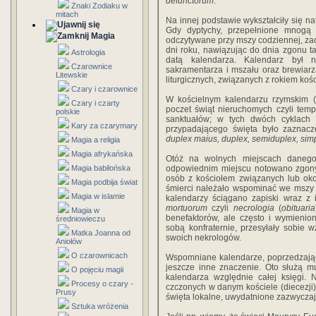
defunctorum
.
Znaki Zodiaku w
mitach
Na innej podstawie wykształciły się n
Gdy dyptychy, przepełnione mnogą 
Magia
odczytywane przy mszy codziennej, za
dni roku, nawiązując do dnia zgonu t
Astrologia
datą kalendarza. Kalendarz był ni
Czarownice
sakramentarza i mszału oraz brewiarza
Litewskie
liturgicznych, związanych z rokiem koś
Czary i czarownice
W kościelnym kalendarzu rzymskim (
Czary i czarty
poczet świąt nieruchomych czyli temp
polskie
sanktuałów; w tych dwóch cyklach 
Kary za czarymary
przypadającego święta było zaznac
duplex maius, duplex, semiduplex, sim
Magia a religia
Magia afrykańska
Otóż na wolnych miejscach danego
Magia babilońska
odpowiednim miejscu notowano zgony 
osób z kościołem związanych lub oko
Magia podbija świat
śmierci należało wspominać we mszy 
Magia w islamie
kalendarzy ściągano zapiski wraz z 
mortuorum
czyli
necrologia
(
obituaria
Magia w
benefaktorów, ale często i wymienio
średniowieczu
sobą konfraternie, przesyłały sobie w
Matka Joanna od
swoich nekrologów.
Aniołów
O czarownicach
Wspomniane kalendarze, poprzedzające 
jeszcze inne znaczenie. Oto służą m
O pojęciu magii
kalendarza względnie całej księgi. 
Procesy o czary -
czczonych w danym kościele (diecezji)
Prusy
święta lokalne, uwydatnione zazwycza
Sztuka wróżenia