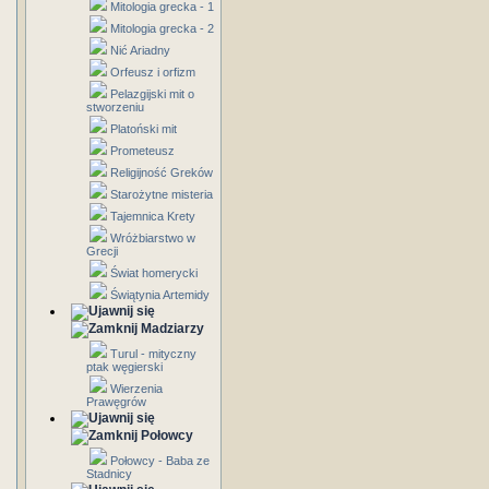
Mitologia grecka - 1
Mitologia grecka - 2
Nić Ariadny
Orfeusz i orfizm
Pelazgijski mit o
stworzeniu
Platoński mit
Prometeusz
Religijność Greków
Starożytne misteria
Tajemnica Krety
Wróżbiarstwo w
Grecji
Świat homerycki
Świątynia Artemidy
Madziarzy
Turul - mityczny
ptak węgierski
Wierzenia
Prawęgrów
Połowcy
Połowcy - Baba ze
Stadnicy