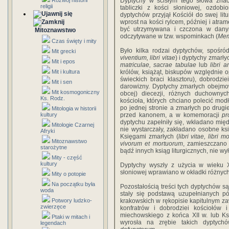
Rozwój historii
Dyptychy w ścisłym tego słowa znac
religii
tabliczki z kości słoniowej, ozdob
dyptychów przyjął Kościół do swej litu
wprost na kości rylcem, później i atra
być utrzymywana i czczona w dany
Mitoznawstwo
odczytywane w tzw. wspominkach (
Mem
Czas święty i mity
Było kilka rodzai dyptychów, spośró
Mit grecki
viventium, libri vitae
) i dyptychy zmarły
Mit i epos
matriculae, sacrae tabulae
lub
libri a
Mit i kultura
królów, książąt, biskupów względnie 
świeckich braci klasztoru), dobrodzi
Mit i sen
darowizny. Dyptychy zmarłych obejmo
Mit kosmogoniczny
obcej) diecezji, różnych duchowny
Ks. Rodz.
kościoła, których chciano polecić mo
po jednej stronie a zmarłych po drug
Mitologia w historii
kultury
przed kanonem, a w komemoracji
pr
dyptychu zapełniły się, wkładano międ
Mitologie Czarnej
nie wystarczały, zakładano osobne k
Afryki
Księgami zmarłych (
libri vitae, libri 
Mitoznawstwo
vivorum et mortuorum
, zamieszczano
starożytne
bądź innych ksiąg liturgicznych, nie wy
Mity - część
kultury
Dyptychy wyszły z użycia w wieku XI
słoniowej wprawiano w okładki różnych k
Mity o potopie
Na początku była
Pozostałością treści tych dyptychów s
woda
stały się podstawą uzupełnianych pó
Potwory ludzko-
krakowskich w rękopisie kapitulnym zaw
zwierzęce
konfratrów i dobrodziei kościołów 
miechowskiego z końca XII w. lub Księg
Ptaki w mitach i
wyrosła na zrębie takich dyptych
legendach