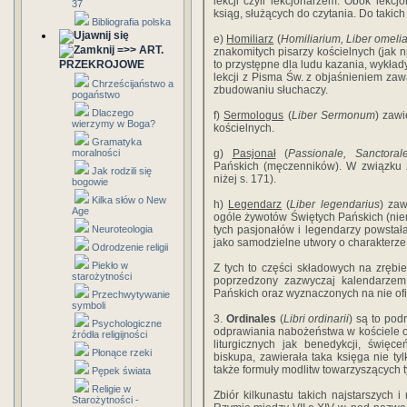
lekcji czyli lekcjonarzem. Obok lekc
37
ksiąg, służących do czytania. Do takic
Bibliografia polska
e)
Homiliarz
(
Homiliarium, Liber omeli
=>> ART.
znakomitych pisarzy kościelnych (jak 
PRZEKROJOWE
to przystępne dla ludu kazania, wykład
lekcji z Pisma Św. z objaśnieniem zaw
Chrześcijaństwo a
zbudowaniu słuchaczy.
pogaństwo
Dlaczego
f)
Sermologus
(
Liber Sermonum
) zawi
wierzymy w Boga?
kościelnych.
Gramatyka
moralności
g)
Pasjonał
(
Passionale, Sanctoral
Pańskich (męczenników). W związku z
Jak rodzili się
niżej s. 171).
bogowie
Kilka słów o New
h)
Legendarz
(
Liber legendarius
) zaw
Age
ogóle żywotów Świętych Pańskich (ni
Neuroteologia
tych pasjonałów i legendarzy powstała
jako samodzielne utwory o charakterze 
Odrodzenie religii
Piekło w
Z tych to części składowych na zrębie 
starożytności
poprzedzony zazwyczaj kalendarzem d
Pańskich oraz wyznaczonych na nie of
Przechwytywanie
symboli
3.
Ordinales
(
Libri ordinarii
) są to pod
Psychologiczne
odprawiania nabożeństwa w kościele o
źródła religijności
liturgicznych jak benedykcji, święc
Płonące rzeki
biskupa, zawierała taka księga nie tyl
także formuły modlitw towarzyszących 
Pępek świata
Religie w
Zbiór kilkunastu takich najstarszych 
Starożytności -