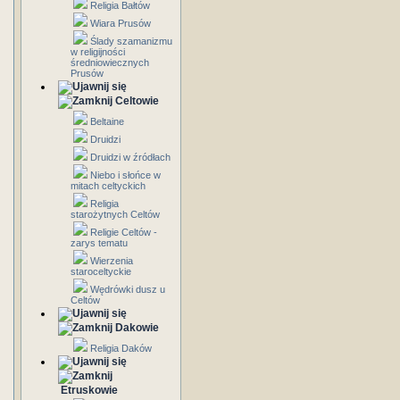
Religia Bałtów
Wiara Prusów
Ślady szamanizmu
w religijności
średniowiecznych
Prusów
Celtowie
Beltaine
Druidzi
Druidzi w źródłach
Niebo i słońce w
mitach celtyckich
Religia
starożytnych Celtów
Religie Celtów -
zarys tematu
Wierzenia
staroceltyckie
Wędrówki dusz u
Celtów
Dakowie
Religia Daków
Etruskowie