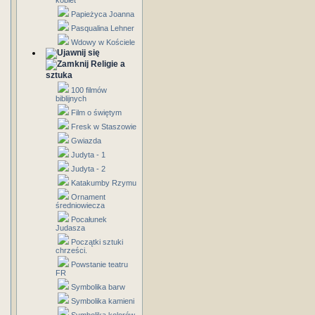
kobiet
Papieżyca Joanna
Pasqualina Lehner
Wdowy w Kościele
Religie a
sztuka
100 filmów
biblijnych
Film o świętym
Fresk w Staszowie
Gwiazda
Judyta - 1
Judyta - 2
Katakumby Rzymu
Ornament
średniowiecza
Pocałunek
Judasza
Początki sztuki
chrześci.
Powstanie teatru
FR
Symbolika barw
Symbolika kamieni