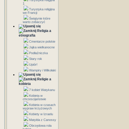
Turystyka religijna
1
Turystyka religijna
we Francji
Świątynie które
warto zobaczyć
Religia a
etnografia
Cmentarze polskie
Jajka wielkanocne
Podłaźniczka
Stary rok
Upiór!
Wampiry i Wilkołaki
Religie a
kobieta
7 kobiet Watykanu
Kobieta w
chrzescijaństwie
Kobieta w czasach
wypraw krzyżowych
Kobiety w Izraelu
Matylda z Canossy
Obrzędowa rola