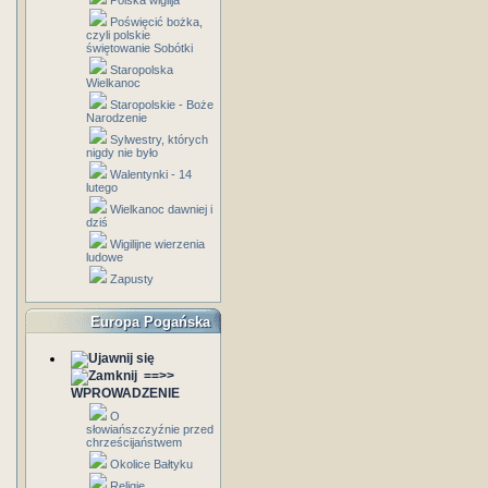
Polska wigilja
Poświęcić bożka,
czyli polskie
świętowanie Sobótki
Staropolska
Wielkanoc
Staropolskie - Boże
Narodzenie
Sylwestry, których
nigdy nie było
Walentynki - 14
lutego
Wielkanoc dawniej i
dziś
Wigilijne wierzenia
ludowe
Zapusty
Europa Pogańska
==>>
WPROWADZENIE
O
słowiańszczyźnie przed
chrześcijaństwem
Okolice Bałtyku
Religie