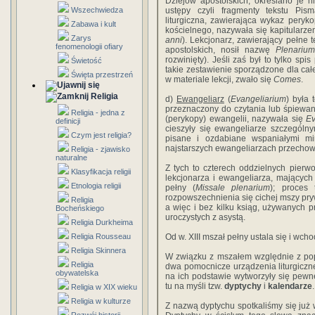
Dziejów apostolskich, określano je 
Wszechwiedza
ustępy czyli fragmenty tekstu Pi
liturgiczna, zawierająca wykaz peryko
Zabawa i kult
kościelnego, nazywała się kapitularz
Zarys
anni
). Lekcjonarz, zawierający pełne t
fenomenologii ofiary
apostolskich, nosił nazwę
Plenarium
rozwinięty). Jeśli zaś był to tylko spis
Świetość
takie zestawienie sporządzone dla całe
Święta przestrzeń
w materiale lekcji, zwało się
Comes
.
Religia
d)
Ewangeliarz
(
Evangeliarium
) była 
przeznaczony do czytania lub śpiewan
Religia - jedna z
(perykopy) ewangelii, nazywała się
Ev
definicji
cieszyły się ewangeliarze szczególny
Czym jest religia?
pisane i ozdabiane wspaniałymi mi
najstarszych ewangeliarzach przechow
Religia - zjawisko
naturalne
Z tych to czterech oddzielnych pierwot
Klasyfikacja religii
lekcjonarza i ewangeliarza, mającyc
Etnologia religii
pełny (
Missale plenarium
); proces
rozpowszechnienia się cichej mszy pry
Religia
a więc i bez kilku ksiąg, używanych p
Bocheńskiego
uroczystych z asystą.
Religia Durkheima
Religia Rousseau
Od w. XIII mszał pełny ustala się i w
Religia Skinnera
W związku z mszałem względnie z pop
Religia
dwa pomocnicze urządzenia liturgiczne
obywatelska
na ich podstawie wytworzyły się pewn
tu na myśli tzw.
dyptychy
i
kalendarze
.
Religia w XIX wieku
Religia w kulturze
Z nazwą dyptychu spotkaliśmy się już