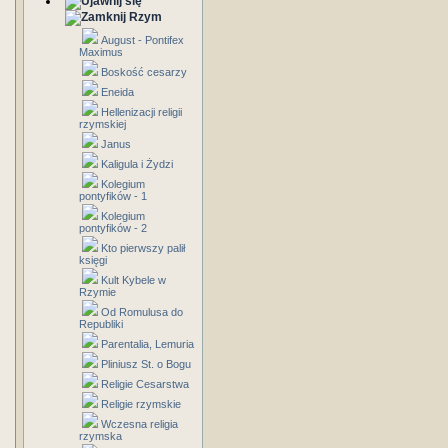
Rzym
August - Pontifex
Maximus
Boskość cesarzy
Eneida
Hellenizacji religii
rzymskiej
Janus
Kaligula i Żydzi
Kolegium
pontyfików - 1
Kolegium
pontyfików - 2
Kto pierwszy palił
księgi
Kult Kybele w
Rzymie
Od Romulusa do
Republiki
Parentalia, Lemuria
Pliniusz St. o Bogu
Religie Cesarstwa
Religie rzymskie
Wczesna religia
rzymska