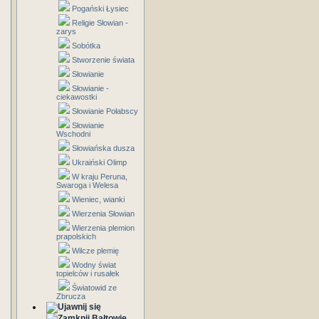
Pogański Łysiec
Religie Słowian -
zarys
Sobótka
Stworzenie świata
Słowianie
Słowianie -
ciekawostki
Słowianie Połabscy
Słowianie
Wschodni
Słowiańska dusza
Ukraiński Olimp
W kraju Peruna,
Swaroga i Welesa
Wieniec, wianki
Wierzenia Słowian
Wierzenia plemion
prapolskich
Wilcze plemię
Wodny świat
topielców i rusałek
Światowid ze
Zbrucza
Bałtowie