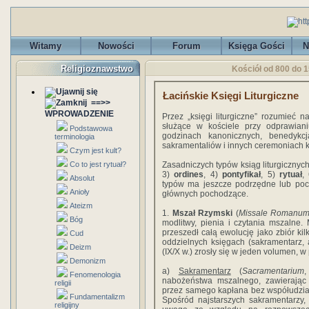
Witamy
Nowości
Forum
Księga Gości
N
Religioznawstwo
Kościół od 800 do 15
Łacińskie Księgi Liturgiczne
==>>
WPROWADZENIE
Przez „księgi liturgiczne” rozumieć n
służące w kościele przy odprawiani
Podstawowa
godzinach kanonicznych, benedykcj
terminologia
sakramentaliów i innych ceremoniach k
Czym jest kult?
Co to jest rytuał?
Zasadniczych typów ksiąg liturgicznych
3)
ordines
, 4)
pontyfikał
, 5)
rytuał
,
Absolut
typów ma jeszcze podrzędne lub poc
Anioły
głównych pochodzące.
Ateizm
1.
Mszał Rzymski
(
Missale Romanu
Bóg
modlitwy, pienia i czytania mszalne. 
przeszedł całą ewolucję jako zbiór kil
Cud
oddzielnych księgach (sakramentarz, a
Deizm
(IX/X w.) zrosły się w jeden volumen, w
Demonizm
a)
Sakramentarz
(
Sacramentarium
Fenomenologia
nabożeństwa mszalnego, zawierając 
religii
przez samego kapłana bez współudziału 
Fundamentalizm
Spośród najstarszych sakramentarzy, 
religijny