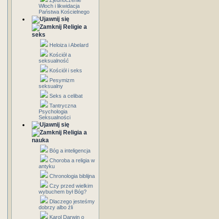
Zjednoczenie
Włoch i likwidacja
Państwa Kościelnego
Religie a
seks
Heloiza i Abelard
Kościół a
seksualność
Kościół i seks
Pesymizm
seksualny
Seks a celibat
Tantryczna
Psychologia
Seksualności
Religia a
nauka
Bóg a inteligencja
Choroba a religia w
antyku
Chronologia biblijna
Czy przed wielkim
wybuchem był Bóg?
Dlaczego jesteśmy
dobrzy albo źli
Karol Darwin o