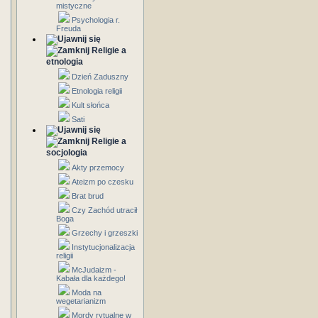
mistyczne
Psychologia r.
Freuda
Religie a
etnologia
Dzień Zaduszny
Etnologia religii
Kult słońca
Sati
Religie a
socjologia
Akty przemocy
Ateizm po czesku
Brat brud
Czy Zachód utracił
Boga
Grzechy i grzeszki
Instytucjonalizacja
religii
McJudaizm -
Kabała dla każdego!
Moda na
wegetarianizm
Mordy rytualne w