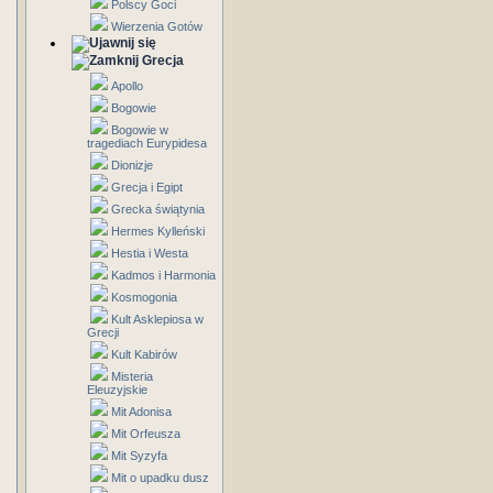
Polscy Goci
Wierzenia Gotów
Grecja
Apollo
Bogowie
Bogowie w
tragediach Eurypidesa
Dionizje
Grecja i Egipt
Grecka świątynia
Hermes Kylleński
Hestia i Westa
Kadmos i Harmonia
Kosmogonia
Kult Asklepiosa w
Grecji
Kult Kabirów
Misteria
Eleuzyjskie
Mit Adonisa
Mit Orfeusza
Mit Syzyfa
Mit o upadku dusz