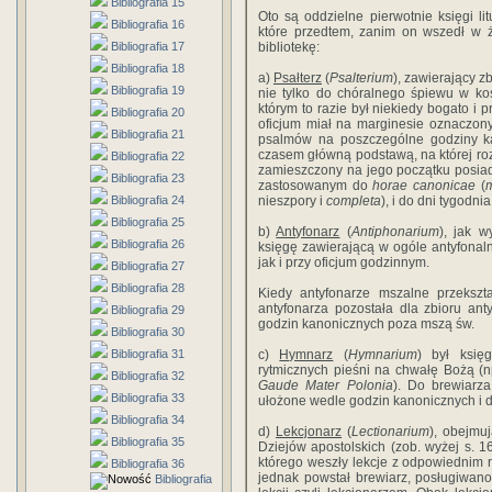
Bibliografia 15
Oto są oddzielne pierwotnie księgi lit
Bibliografia 16
które przedtem, zanim on wszedł w ży
Bibliografia 17
bibliotekę:
Bibliografia 18
a)
Psałterz
(
Psalterium
), zawierający 
Bibliografia 19
nie tylko do chóralnego śpiewu w ko
którym to razie był niekiedy bogato i 
Bibliografia 20
oficjum miał na marginesie oznaczon
Bibliografia 21
psalmów na poszczególne godziny kano
czasem główną podstawą, na której roz
Bibliografia 22
zamieszczony na jego początku posia
Bibliografia 23
zastosowanym do
horae canonicae
(
m
Bibliografia 24
nieszpory i
completa
), i do dni tygodnia
Bibliografia 25
b)
Antyfonarz
(
Antiphonarium
), jak w
Bibliografia 26
księgę zawierającą w ogóle antyfonal
jak i przy oficjum godzinnym.
Bibliografia 27
Bibliografia 28
Kiedy antyfonarze mszalne przekszta
antyfonarza pozostała dla zbioru an
Bibliografia 29
godzin kanonicznych poza mszą św.
Bibliografia 30
Bibliografia 31
c)
Hymnarz
(
Hymnarium
) był księ
rytmicznych pieśni na chwałę Bożą (
Bibliografia 32
Gaude Mater Polonia
). Do brewiarz
Bibliografia 33
ułożone wedle godzin kanonicznych i d
Bibliografia 34
d)
Lekcjonarz
(
Lectionarium
), obejmuj
Bibliografia 35
Dziejów apostolskich (zob. wyżej s. 1
którego weszły lekcje z odpowiednim
Bibliografia 36
jednak powstał brewiarz, posługiwan
Bibliografia