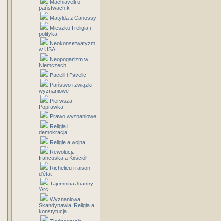
Machiavelli o
państwach k
Matylda z Canossy
Mieszko I religia i
polityka
Neokonserwatyzm
w USA
Neopoganizm w
Niemczech
Pacelli i Pavelic
Państwo i związki
wyznaniowe
Pierwsza
Poprawka
Prawo wyznaniowe
Religia i
demokracja
Religie a wojna
Rewolucja
francuska a Kościół
Richelieu i raison
d'état
Tajemnica Joanny
'Arc
Wyznaniowa
Skandynawia: Religia a
konstytucja