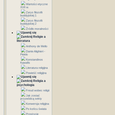
Wartości etyczne
XVII w.
Zarys filozofii
buddyjskiej 1
Zarys filozofii
buddyjskiej 2
Źródło moralności
Religie a
literatura
Anthony de Mello
Dante Alighieri -
Piekło
Konstandinos
Kawafis
Literatura religijna
Powieść religijna
Religia a
psychologia
Freud wobec religii
Jak zostać
przywódcą sekty
Konwersja religijna
Po końcu świata
Przeżycie