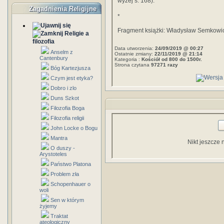
wyżej s. 168).
Zagadnienia Religijne
*
Fragment książki: Władysław Semkowi
Religie a
filozofia
Data utworzenia:
24/09/2019 @ 00:27
Anselm z
Ostatnie zmiany:
22/11/2019 @ 21:14
Cantenbury
Kategoria :
Kościół od 800 do 1500r.
Strona czytana
97271 razy
Bóg Kartezjusza
Czym jest etyka?
Dobro i zlo
Duns Szkot
Filozofia Boga
Filozofia religii
John Locke o Bogu
Mantra
Nikt jeszcze 
O duszy -
Arystoteles
Państwo Platona
Problem zła
Schopenhauer o
woli
Sen w którym
żyjemy
Traktat
ateologiczny