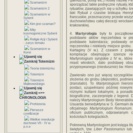
(jałmużna, posty etc.) nosiły nazwę
Pe
Szamanizm
sporządzać takie podręczne rytuały, któ
Szamanizm 2
rytuałów, zjawiających się u schyłku 
taki Rytuał z czasów biskupa Henr
Szamanizm w
francuskie, przeznaczony przede wszyst
Syberii
duchowieństwu całej diecezji wrocław
Kim jest szaman?
krakowskiej.
Mity
kosmogoniczne Syberii
4.
Martyrologia
były to początkow
podstawie aktów męczeństwa w pier
Religie Azji i Syberii
podstawie kalendarza; podawały o
- zarys tematu
męczennika i niekiedy miejsce grobu. 
Szamanizm w
Kartaginy (V w.). Z czasem z połą
Korei
kompilacje obejmujące szersze re
Martyrologium syryjskie z IV w., któ
Totemizm
miast włoskich, dało podstawę obs
przypisywanego (niesłusznie) św. Hier
Teoria totemizmu
Totemizm
Zawierało ono już więcej szczegółów
złożenia do grobu (
depositio
), podnies
Totemizm
(
translatio
). To
Martyrologium
hieroni
Malinowskiego
postaci, uzupełniano później nowymi
różnymi kultami lokalnymi, a ponad
=>>
biograficzne, zaczerpnięte z legend.
CHRONOLOGIA
należy Martyrologium Bedy Venerabilis 
Prehistoria
Usuarda benedyktyna w S. Germain de
oficjalnego
Martyrologium Romanum
Pierwsze
oficium publicznym, odprawianym c
cywilizacje
kościołach kolegiackich.
Wielkie rewolucje
duchowe VII - IV w.
Pokrewną Martyrologiom jest księga li
p.n.e
świętych, tzw.
Liber Passionarius
lu