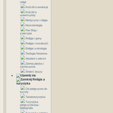
religii
Kościół a ewolucja
Kościół a
uniwersytety
Medycyna i religia
Neuroteologia
Pan Bóg i
zwierzęta
Religia i geny
Religia i moralność
Religie a ekologia
Teologia Newtona
Vetulani o wierze
Ziemia płaska i
ziemia pusta
Śmierć duszy
Religia a
turystyka
Od pielgrzyma do
turysty
Tanatoturystyka
Turystyka
pielgrzymkowa -
bibliografia