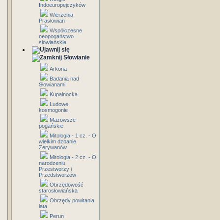
Indoeuropejczyków
Wierzenia
Prasłowian
Współczesne
neopogaństwo
słowiańskie
Słowianie
Arkona
Badania nad
Słowianami
Kupalnocka
Ludowe
kosmogonie
Mazowsze
pogańskie
Mitologia - 1 cz. - O
wielkim dzbanie
Zerywanów
Mitologia - 2 cz. - O
narodzeniu
Przestworzy i
Przedstworzów
Obrzędowość
starosłowiańska
Obrzędy powitania
lata
Perun