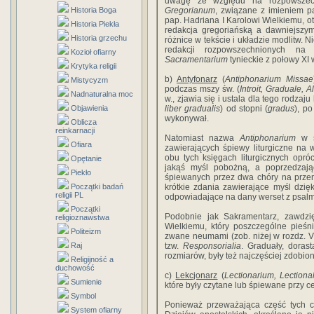
uwagę ze względu na rozpowszec
Historia Boga
Gregorianum
, związane z imieniem pa
pap. Hadriana I Karolowi Wielkiemu, 
Historia Piekła
redakcja gregoriańską a dawniejszym
Historia grzechu
różnice w tekście i układzie modlitw. 
redakcji rozpowszechnionych na
Kozioł ofiarny
Sacramentarium
tynieckie z połowy XI 
Krytyka religii
b)
Antyfonarz
(
Antiphonarium Missae
Mistycyzm
podczas mszy św. (
Introit, Graduale, 
Nadnaturalna moc
w., zjawia się i ustala dla tego rodza
Objawienia
liber gradualis
) od stopni (
gradus
), p
wykonywał.
Oblicza
reinkarnacji
Natomiast nazwa
Antiphonarium
w śc
Ofiara
zawierających śpiewy liturgiczne n
obu tych księgach liturgicznych opró
Opętanie
jakąś myśl pobożną, a poprzedzają
Piekło
śpiewanych przez dwa chóry na przemi
Początki badań
krótkie zdania zawierające myśl dzi
religii PL
odpowiadające na dany werset z psal
Początki
Podobnie jak Sakramentarz, zawdzi
religioznawstwa
Wielkiemu, który poszczególne pieśn
Politeizm
zwane neumami (zob. niżej w rozdz. VII
Raj
tzw.
Responsorialia
. Graduały, doras
rozmiarów, były też najczęściej zdobio
Religijność a
duchowość
c)
Lekcjonarz
(
Lectionarium, Lectiona
Sumienie
które były czytane lub śpiewane przy c
Symbol
Ponieważ przeważająca część tych cz
System ofiarny