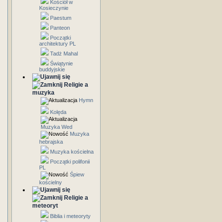
Kościół w
Kosieczynie
Paestum
Panteon
Początki
architektury PL
Tadż Mahal
Świątynie
buddyjskie
Religie a
muzyka
Hymn
Kolęda
Muzyka Wed
Muzyka
hebrajska
Muzyka kościelna
Początki polifonii
PL
Śpiew
kościelny
Religie a
meteoryt
Biblia i meteoryty