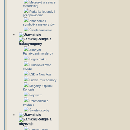
Meteoryt w sztuce
materialnej
Podania, legendy i
przepowiednie
Znaczenie i
symbolika meteorytów
Święte kamienie
Religie a
halucynogeny
Asasyni -
Fanatyczni mordercy
Bogini maku
Budowniczowie
mostu
LSD a New Age
Ludzie-muchomory
Megality, Opium i
Konopie
Pejotyzm
Szamanizm a
ekstaza
Święte grzyby
Religie a
obyczaje