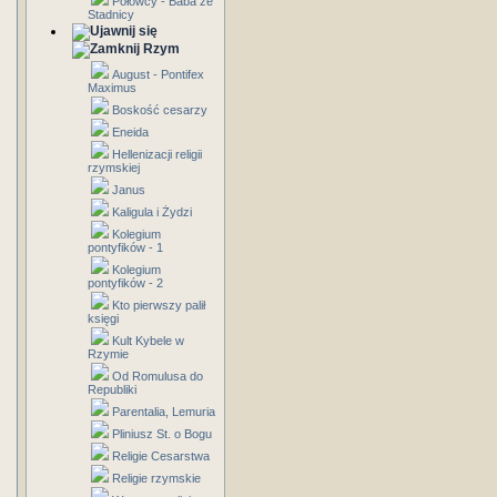
Połowcy - Baba ze
Stadnicy
Rzym
August - Pontifex
Maximus
Boskość cesarzy
Eneida
Hellenizacji religii
rzymskiej
Janus
Kaligula i Żydzi
Kolegium
pontyfików - 1
Kolegium
pontyfików - 2
Kto pierwszy palił
księgi
Kult Kybele w
Rzymie
Od Romulusa do
Republiki
Parentalia, Lemuria
Pliniusz St. o Bogu
Religie Cesarstwa
Religie rzymskie