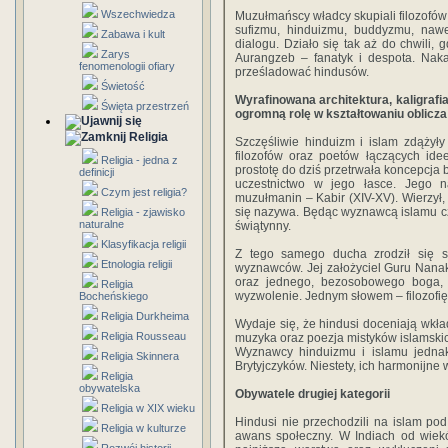
Wszechwiedza
Muzułmańscy władcy skupiali filozofów 
sufizmu, hinduizmu, buddyzmu, nawe
Zabawa i kult
dialogu. Działo się tak aż do chwili,
Zarys
Aurangzeb – fanatyk i despota. Nakaza
fenomenologii ofiary
prześladować hindusów.
Świetość
Wyrafinowana architektura, kaligraf
Święta przestrzeń
ogromną rolę w kształtowaniu oblicza I
Religia
Szczęśliwie hinduizm i islam zdążył
filozofów oraz poetów łączących id
Religia - jedna z
prostotę do dziś przetrwała koncepcja 
definicji
uczestnictwo w jego łasce. Jego n
Czym jest religia?
muzułmanin – Kabir (XIV-XV). Wierzył, 
się nazywa. Będąc wyznawcą islamu czci
Religia - zjawisko
naturalne
świątynny.
Klasyfikacja religii
Z tego samego ducha zrodził się si
Etnologia religii
wyznawców. Jej założyciel Guru Nanak 
oraz jednego, bezosobowego boga, z
Religia
wyzwolenie. Jednym słowem – filozofię
Bocheńskiego
Religia Durkheima
Wydaje się, że hindusi doceniają wkład
Religia Rousseau
muzyka oraz poezja mistyków islamskich
Wyznawcy hinduizmu i islamu jedna
Religia Skinnera
Brytyjczyków. Niestety, ich harmonijne
Religia
obywatelska
Obywatele drugiej kategorii
Religia w XIX wieku
Hindusi nie przechodzili na islam po
Religia w kulturze
awans społeczny. W Indiach od wiekó