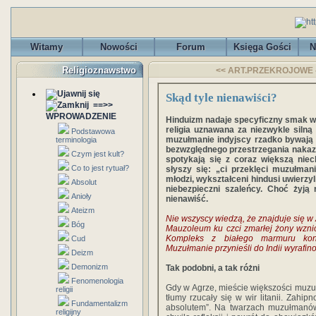
Witamy
Nowości
Forum
Księga Gości
N
Religioznawstwo
<< ART.PRZEKROJOWE - H
Skąd tyle nienawiści?
==>>
WPROWADZENIE
Hinduizm nadaje specyficzny smak ws
religia uznawana za niezwykle silną
Podstawowa
muzułmanie indyjscy rzadko bywają or
terminologia
bezwzględnego przestrzegania nakazó
Czym jest kult?
spotykają się z coraz większą niec
Co to jest rytuał?
słyszy się: „ci przeklęci muzułman
młodzi, wykształceni hindusi uwierzyl
Absolut
niebezpieczni szaleńcy. Choć żyją 
Anioły
nienawiść.
Ateizm
Nie wszyscy wiedzą, że znajduje się w
Bóg
Mauzoleum ku czci zmarłej żony wzni
Kompleks z białego marmuru kontr
Cud
Muzułmanie przynieśli do Indii wyrafin
Deizm
Demonizm
Tak podobni, a tak różni
Fenomenologia
Gdy w Agrze, mieście większości muzuł
religii
tłumy rzucały się w wir litanii. Zahip
Fundamentalizm
absolutem”. Na twarzach muzułmanów
religijny