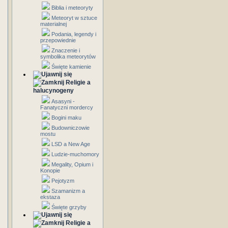
Biblia i meteoryty
Meteoryt w sztuce
materialnej
Podania, legendy i
przepowiednie
Znaczenie i
symbolika meteorytów
Święte kamienie
Religie a
halucynogeny
Asasyni -
Fanatyczni mordercy
Bogini maku
Budowniczowie
mostu
LSD a New Age
Ludzie-muchomory
Megality, Opium i
Konopie
Pejotyzm
Szamanizm a
ekstaza
Święte grzyby
Religie a