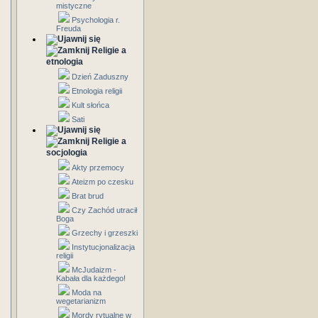
mistyczne
Psychologia r.
Freuda
Religie a
etnologia
Dzień Zaduszny
Etnologia religii
Kult słońca
Sati
Religie a
socjologia
Akty przemocy
Ateizm po czesku
Brat brud
Czy Zachód utracił
Boga
Grzechy i grzeszki
Instytucjonalizacja
religii
McJudaizm -
Kabała dla każdego!
Moda na
wegetarianizm
Mordy rytualne w