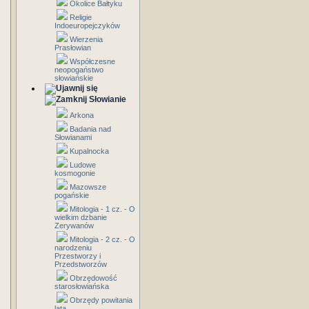
Okolice Bałtyku
Religie
Indoeuropejczyków
Wierzenia
Prasłowian
Współczesne
neopogaństwo
słowiańskie
Słowianie
Arkona
Badania nad
Słowianami
Kupalnocka
Ludowe
kosmogonie
Mazowsze
pogańskie
Mitologia - 1 cz. - O
wielkim dzbanie
Zerywanów
Mitologia - 2 cz. - O
narodzeniu
Przestworzy i
Przedstworzów
Obrzędowość
starosłowiańska
Obrzędy powitania
lata