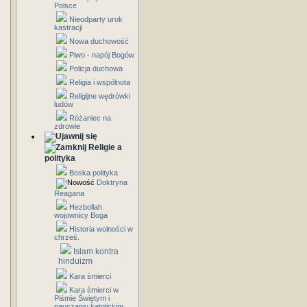
Polsce
Nieodparty urok
kastracji
Nowa duchowość
Piwo - napój Bogów
Policja duchowa
Religia i wspólnota
Religijne wędrówki
ludów
Różaniec na
zdrowie
Religie a
polityka
Boska polityka
Doktryna
Reagana
Hezbollah
wojownicy Boga
Historia wolności w
chrześ.
Islam kontra
hinduizm
Kara śmierci
Kara śmierci w
Piśmie Świętym i
nauczaniu katolickim