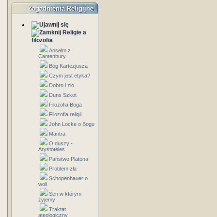
Zagadnienia Religijne
Religie a
filozofia
Anselm z
Cantenbury
Bóg Kartezjusza
Czym jest etyka?
Dobro i zlo
Duns Szkot
Filozofia Boga
Filozofia religii
John Locke o Bogu
Mantra
O duszy -
Arystoteles
Państwo Platona
Problem zła
Schopenhauer o
woli
Sen w którym
żyjemy
Traktat
ateologiczny