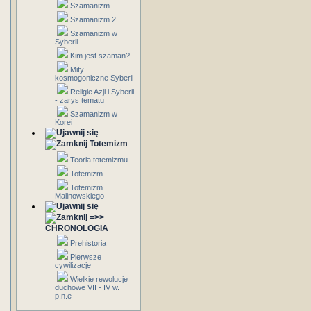
Szamanizm
Szamanizm 2
Szamanizm w
Syberii
Kim jest szaman?
Mity
kosmogoniczne Syberii
Religie Azji i Syberii
- zarys tematu
Szamanizm w
Korei
Totemizm
Teoria totemizmu
Totemizm
Totemizm
Malinowskiego
=>>
CHRONOLOGIA
Prehistoria
Pierwsze
cywilizacje
Wielkie rewolucje
duchowe VII - IV w.
p.n.e