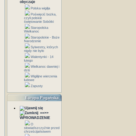
obyczaje
Polska wigilja
Poświęcić bożka,
czyli polskie
świętowanie Sobótki
Staropolska
Wielkanoc
Staropolskie - Boże
Narodzenie
Sylwestry, których
nigdy nie było
Walentynki - 14
lutego
Wielkanoc dawniej i
dziś
Wigilijne wierzenia
ludowe
Zapusty
Europa Pogańska
==>>
WPROWADZENIE
O
słowiańszczyźnie przed
chrześcijaństwem