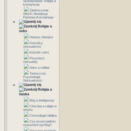
Skandynawia: Religia a
konstytucja
Zjednoczenie
Włoch i likwidacja
Państwa Kościelnego
Religie a
seks
Heloiza i Abelard
Kościół a
seksualność
Kościół i seks
Pesymizm
seksualny
Seks a celibat
Tantryczna
Psychologia
Seksualności
Religia a
nauka
Bóg a inteligencja
Choroba a religia w
antyku
Chronologia biblijna
Czy przed wielkim
wybuchem był Bóg?
Dlaczego jesteśmy