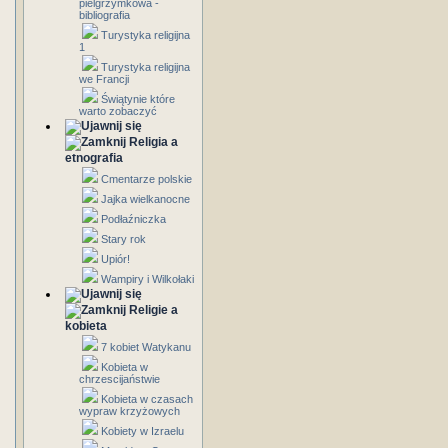
pielgrzymkowa -
bibliografia
Turystyka religijna
1
Turystyka religijna
we Francji
Świątynie które
warto zobaczyć
Religia a
etnografia
Cmentarze polskie
Jajka wielkanocne
Podłaźniczka
Stary rok
Upiór!
Wampiry i Wilkołaki
Religie a
kobieta
7 kobiet Watykanu
Kobieta w
chrzescijaństwie
Kobieta w czasach
wypraw krzyżowych
Kobiety w Izraelu