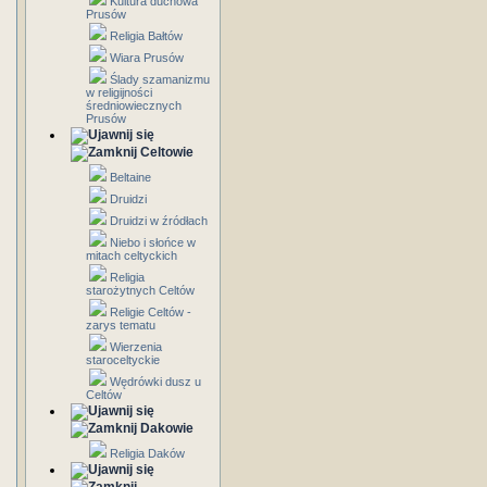
Kultura duchowa
Prusów
Religia Bałtów
Wiara Prusów
Ślady szamanizmu
w religijności
średniowiecznych
Prusów
Celtowie
Beltaine
Druidzi
Druidzi w źródłach
Niebo i słońce w
mitach celtyckich
Religia
starożytnych Celtów
Religie Celtów -
zarys tematu
Wierzenia
staroceltyckie
Wędrówki dusz u
Celtów
Dakowie
Religia Daków