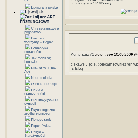
37
Strona czytana
184985 razy
Bibliografia polska
=>> ART.
PRZEKROJOWE
Chrześcijaństwo a
pogaństwo
Dlaczego
wierzymy w Boga?
Gramatyka
moralności
Komentarz #1
autor :
eve
10/09/2009 @
Jak rodzili się
bogowie
ciekawe ujęcie, polecam również ten wpis
Kilka słów o New
refleksji
Age
Neuroteologia
Odrodzenie religii
Piekło w
starożytności
Przechwytywanie
symboli
Psychologiczne
źródła religijności
Płonące rzeki
Pępek świata
Religie w
Starożytności -