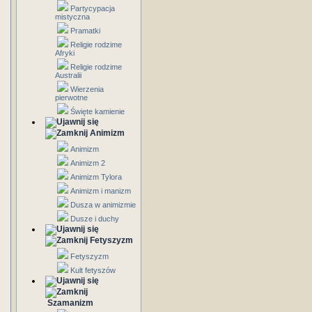
Partycypacja
mistyczna
Pramatki
Religie rodzime
Afryki
Religie rodzime
Australii
Wierzenia
pierwotne
Święte kamienie
Animizm
Animizm
Animizm 2
Animizm Tylora
Animizm i manizm
Dusza w animizmie
Dusze i duchy
Fetyszyzm
Fetyszyzm
Kult fetyszów
Szamanizm