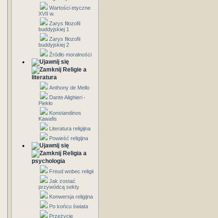
Wartości etyczne
XVII w.
Zarys filozofii
buddyjskiej 1
Zarys filozofii
buddyjskiej 2
Źródło moralności
Religie a
literatura
Anthony de Mello
Dante Alighieri -
Piekło
Konstandinos
Kawafis
Literatura religijna
Powieść religijna
Religia a
psychologia
Freud wobec religii
Jak zostać
przywódcą sekty
Konwersja religijna
Po końcu świata
Przeżycie