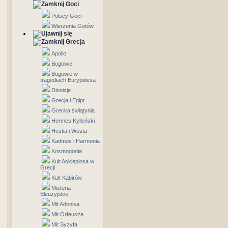
Goci
Polscy Goci
Wierzenia Gotów
Grecja
Apollo
Bogowie
Bogowie w
tragediach Eurypidesa
Dionizje
Grecja i Egipt
Grecka świątynia
Hermes Kylleński
Hestia i Westa
Kadmos i Harmonia
Kosmogonia
Kult Asklepiosa w
Grecji
Kult Kabirów
Misteria
Eleuzyjskie
Mit Adonisa
Mit Orfeusza
Mit Syzyfa