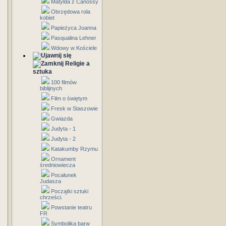
Matylda z Canossy
Obrzędowa rola
kobiet
Papieżyca Joanna
Pasqualina Lehner
Wdowy w Kościele
Religie a
sztuka
100 filmów
biblijnych
Film o świętym
Fresk w Staszowie
Gwiazda
Judyta - 1
Judyta - 2
Katakumby Rzymu
Ornament
średniowiecza
Pocałunek
Judasza
Początki sztuki
chrześci.
Powstanie teatru
FR
Symbolika barw