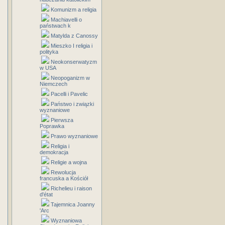
Komunizm a religia
Machiavelli o
państwach k
Matylda z Canossy
Mieszko I religia i
polityka
Neokonserwatyzm
w USA
Neopoganizm w
Niemczech
Pacelli i Pavelic
Państwo i związki
wyznaniowe
Pierwsza
Poprawka
Prawo wyznaniowe
Religia i
demokracja
Religie a wojna
Rewolucja
francuska a Kościół
Richelieu i raison
d'état
Tajemnica Joanny
'Arc
Wyznaniowa