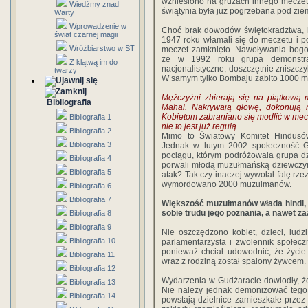
wzniesiono na gruzach innego mecze
Wiedźmy znad
świątynia była już pogrzebana pod zie
Warty
Wprowadzenie w
Choć brak dowodów świętokradztwa, h
świat czarnej magii
1947 roku włamali się do meczetu i 
Wróżbiarstwo w ST
meczet zamknięto. Nawoływania bogob
że w 1992 roku grupa demonstran
Z klątwą im do
nacjonalistyczne, doszczętnie zniszcz
twarzy
W samym tylko Bombaju zabito 1000 
Mężczyźni zbierają się na piątkową
Bibliografia
Mahal. Nakrywają głowę, dokonują ry
Kobietom zabraniano się modlić w mec
Bibliografia 1
nie to jest już regułą.
Bibliografia 2
Mimo to Światowy Komitet Hindusó
Bibliografia 3
Jednak w lutym 2002 społeczność Go
pociągu, którym podróżowała grupa dz
Bibliografia 4
porwali młodą muzułmańską dziewczyn
Bibliografia 5
atak? Tak czy inaczej wywołał falę rze
wymordowano 2000 muzułmanów.
Bibliografia 6
Bibliografia 7
Większość muzułmanów włada hindi, t
sobie trudu jego poznania, a nawet z
Bibliografia 8
Bibliografia 9
Nie oszczędzono kobiet, dzieci, ludzi
Bibliografia 10
parlamentarzysta i zwolennik społecz
ponieważ chciał udowodnić, że życie
Bibliografia 11
wraz z rodziną został spalony żywcem.
Bibliografia 12
Wydarzenia w Gudżaracie dowiodły, ż
Bibliografia 13
Nie należy jednak demonizować tego 
Bibliografia 14
powstają dzielnice zamieszkałe przez