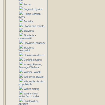
Perun
Pogański Łysiec
Religie Słowian -
zarys
Sobótka
Stworzenie świata
Słowianie
Słowianie -
ciekawostki
Słowianie Połabscy
Słowianie
Wschodni
Słowiańska dusza
Ukraiński Olimp
W kraju Peruna,
Swaroga i Welesa
Wieniec, wianki
Wierzenia Słowian
Wierzenia plemion
prapolskich
Wilcze plemię
Wodny świat
topielców i rusałek
Światowid ze
Zbrucza