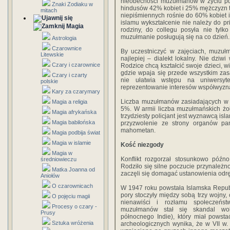
nieobecności muzułmanów w życiu pu
Znaki Zodiaku w
hindusów 42% kobiet i 25% mężczyzn t
mitach
niepiśmiennych rośnie do 60% kobiet 
islamu wykształcenie nie należy do p
Magia
rodziny, do collegu posyła nie tylk
muzułmanie posługują się na co dzień.
Astrologia
Czarownice
By uczestniczyć w zajęciach, muzułm
Litewskie
najlepiej – dialekt lokalny. Nie dziw
Czary i czarownice
Rodzice chcą kształcić swoje dzieci, w
gdzie wpaja się przede wszystkim zasad
Czary i czarty
nie ułatwia wstępu na uniwersyte
polskie
reprezentowanie interesów współwyzn
Kary za czarymary
Liczba muzułmanów zasiadających w n
Magia a religia
5%. W armii liczba muzułmańskich żo
Magia afrykańska
trzydziesty policjant jest wyznawcą is
Magia babilońska
przyzwolenie ze strony organów p
mahometan.
Magia podbija świat
Magia w islamie
Kość niezgody
Magia w
Konflikt rozgorzał stosunkowo późno
średniowieczu
Rodziło się silne poczucie przynależ
Matka Joanna od
zaczęli się domagać ustanowienia od
Aniołów
O czarownicach
W 1947 roku powstała Islamska Republi
pory stoczyły między sobą trzy wojny,
O pojęciu magii
nienawiści i rozłamu społeczeńs
Procesy o czary -
muzułmanów stał się skandal wok
Prusy
północnego Indie), który miał powst
Sztuka wróżenia
archeologicznych wynika, że w VII w. 