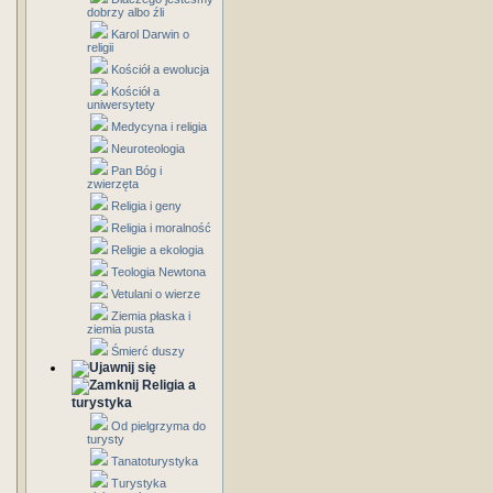
dobrzy albo źli
Karol Darwin o
religii
Kościół a ewolucja
Kościół a
uniwersytety
Medycyna i religia
Neuroteologia
Pan Bóg i
zwierzęta
Religia i geny
Religia i moralność
Religie a ekologia
Teologia Newtona
Vetulani o wierze
Ziemia płaska i
ziemia pusta
Śmierć duszy
Religia a
turystyka
Od pielgrzyma do
turysty
Tanatoturystyka
Turystyka