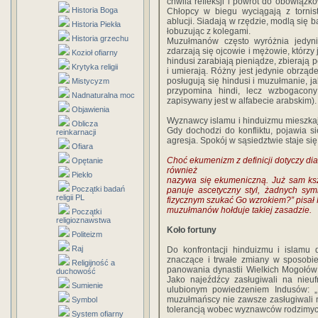
chwila refleksji i powrót do obowiąz
Historia Boga
Chłopcy w biegu wyciągają z tornist
ablucji. Siadają w rzędzie, modlą się 
Historia Piekła
łobuzując z kolegami.
Historia grzechu
Muzułmanów często wyróżnia jedyni
zdarzają się ojcowie i mężowie, którzy
Kozioł ofiarny
hindusi zarabiają pieniądze, zbierają 
Krytyka religii
i umierają. Różny jest jedynie obrządek
posługują się hindusi i muzułmanie, j
Mistycyzm
przypomina hindi, lecz wzbogacony
Nadnaturalna moc
zapisywany jest w alfabecie arabskim).
Objawienia
Wyznawcy islamu i hinduizmu mieszkają
Oblicza
Gdy dochodzi do konfliktu, pojawia s
reinkarnacji
agresja. Spokój w sąsiedztwie staje się
Ofiara
Choć ekumenizm z definicji dotyczy dia
Opętanie
również
Piekło
nazywa się ekumeniczną. Już sam kszt
Początki badań
panuje ascetyczny styl, żadnych sy
religii PL
fizycznym szukać Go wzrokiem?” pisał 
muzułmanów hołduje takiej zasadzie.
Początki
religioznawstwa
Koło fortuny
Politeizm
Raj
Do konfrontacji hinduizmu i islamu
znaczące i trwałe zmiany w sposobie m
Religijność a
panowania dynastii Wielkich Mogołów
duchowość
Jako najeźdźcy zasługiwali na nieu
Sumienie
ulubionym powiedzeniem Indusów: „
muzułmańscy nie zawsze zasługiwali n
Symbol
tolerancją wobec wyznawców rodzimych 
System ofiarny