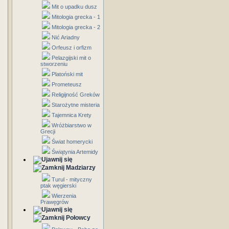
Mit o upadku dusz
Mitologia grecka - 1
Mitologia grecka - 2
Nić Ariadny
Orfeusz i orfizm
Pelazgijski mit o
stworzeniu
Platoński mit
Prometeusz
Religijność Greków
Starożytne misteria
Tajemnica Krety
Wróżbiarstwo w
Grecji
Świat homerycki
Świątynia Artemidy
Madziarzy
Turul - mityczny
ptak węgierski
Wierzenia
Prawęgrów
Połowcy