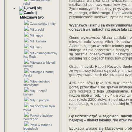
Rozwój historii
najniższa warstwa oraz wykluczeni 
religii
możliwości poprawy warunków życia. I 
Życie nauczyło ich pokory, przyzwyczai
w jednego, miłosiernego i sprawied
przynależności kastowej, życia na mar
Mitoznawstwo
Czas święty i mity
Wyznawcy islamu są dyskryminowani w
gorszych warunkach niż pozostała c
Mit grecki
Mit i epos
Grono wyznawców Allaha zasilała i z
Mit i kultura
mieszka cała rzesza Alich i Khanów 
Aktorem bijącym wszelkie rekordy pop
Mit i sen
którego też nie oszczędzają fanatycy
Mit kosmogoniczny
są bacznie obserwowani i bezwzględ
Ks. Rodz.
głośniej niż o błędach hindusów, przypi
Mitologia w historii
kultury
Ostatni Indyjski Raport Rozwoju Spo
że wyznawcy islamu są dyskryminowani
Mitologie Czarnej
gorszych warunkach niż pozostała czę
Afryki
Mitoznawstwo
43% hindusów i tylko 30% muzułmanów
starożytne
gorzej przedstawia się sprawa dostęp
Mity - część
19% korzysta z tego udogodnienia. R
kultury
(liczba osób w rodzinie 6.4), a przy 
rupii (około 2200 złotych) i jest niższy
Mity o potopie
na edukację w rodzinie hinduskiej to 7
Na początku była
rupie.
woda
Potwory ludzko-
By uczestniczyć w zajęciach, muzułm
zwierzęce
najlepiej – dialekt lokalny. Nie dziwi
Ptaki w mitach i
Edukacja wydaje się kluczowym prob
legendach