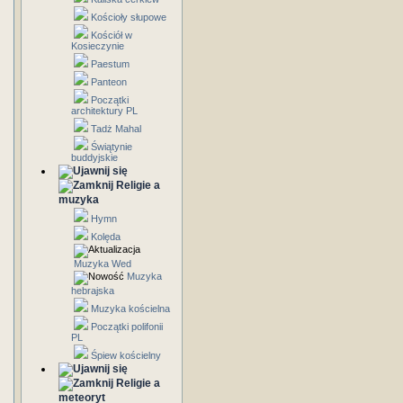
Kościoły słupowe
Kościół w
Kosieczynie
Paestum
Panteon
Początki
architektury PL
Tadż Mahal
Świątynie
buddyjskie
Religie a
muzyka
Hymn
Kolęda
Muzyka Wed
Muzyka
hebrajska
Muzyka kościelna
Początki polifonii
PL
Śpiew kościelny
Religie a
meteoryt