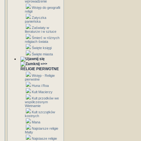
wprowadzenie
Wstęp do geografii
religii
Zatyczka
panieńska
Zaświaty w
literaturze i w sztuce
Śmierć w różnych
religiach świata
Święte księgi
Święte miasta
=>>
RELIGIE PIERWOTNE
Wstęp - Religie
pierwotne
Huna i Roa
Kult Macierzy
Kult przodków we
współczesnym
Wietnamie
Kult szczątków
kostnych
Mana
Najstarsze religie
Malty
Najstasze religie