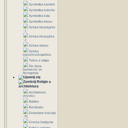
Symbolika kamieni
Symbolika kolorów
Symbolika koła
Symbolika lotosu
Sztuka bizantyjska
- 1
Sztuka bizanyjska
- 2
Sztuka islamu
Sztuka
starochrześcijańska
Tańce a religia
Św. Anna
Samotrzeć ze
Strzegomia
Religie a
architektura
Architektura
chrześci.
Babilon
Borobudur
Drewniane kościoły
- PL
Grecka świątynia
Kaliska cerkiew