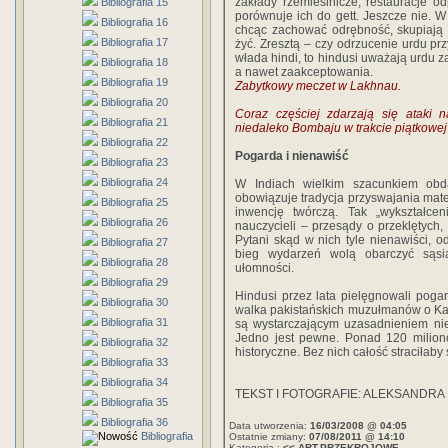
zakłady rzemieślnicze, restauracje o
Bibliografia 15
porównuje ich do gett. Jeszcze nie. 
Bibliografia 16
chcąc zachować odrębność, skupiają s
Bibliografia 17
żyć. Zresztą – czy odrzucenie urdu 
włada hindi, to hindusi uważają urdu z
Bibliografia 18
a nawet zaakceptowania.
Bibliografia 19
Zabytkowy meczet w Lakhnau.
Bibliografia 20
Coraz częściej zdarzają się ataki
Bibliografia 21
niedaleko Bombaju w trakcie piątkowe
Bibliografia 22
Pogarda i nienawiść
Bibliografia 23
Bibliografia 24
W Indiach wielkim szacunkiem obda
obowiązuje tradycja przyswajania mate
Bibliografia 25
inwencję twórczą. Tak „wykształcen
Bibliografia 26
nauczycieli – przesądy o przeklętych
Pytani skąd w nich tyle nienawiści, 
Bibliografia 27
bieg wydarzeń wolą obarczyć sąsi
Bibliografia 28
ułomności.
Bibliografia 29
Hindusi przez lata pielęgnowali poga
Bibliografia 30
walka pakistańskich muzułmanów o Kas
Bibliografia 31
są wystarczającym uzasadnieniem ni
Jedno jest pewne. Ponad 120 milionó
Bibliografia 32
historyczne. Bez nich całość straciłaby
Bibliografia 33
Bibliografia 34
TEKST I FOTOGRAFIE: ALEKSANDRA
Bibliografia 35
Bibliografia 36
Data utworzenia:
16/03/2008 @ 04:05
Bibliografia
Ostatnie zmiany:
07/08/2011 @ 14:10
Kategoria :
<< ART.PRZEKROJOWE