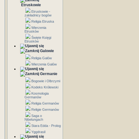
Etruskowie
Etruskowie -
zakładnicy bogów
Religia Etruska
Wierzenia
Etrusków
Święte Księgi
Etrusków
Galowie
Religia Galów
Wierzenia Galów
Germanie
Bogowie i Olbrzymi
Kodeks Królewski
Kosmologia
Germanów
Religia Germanów
Religie Germanów
Saga o
Nibelungach
Stara Edda - Prolog
Yggdrasil