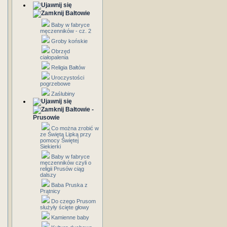
Bałtowie
Baby w fabryce
męczenników - cz. 2
Groby końskie
Obrzęd
ciałopalenia
Religia Bałtów
Uroczystości
pogrzebowe
Zaślubiny
Bałtowie -
Prusowie
Co można zrobić w
ze Świętą Lipką przy
pomocy Świętej
Siekierki
Baby w fabryce
męczenników czyli o
religii Prusów ciąg
dalszy
Baba Pruska z
Prątnicy
Do czego Prusom
służyły ścięte głowy
Kamienne baby