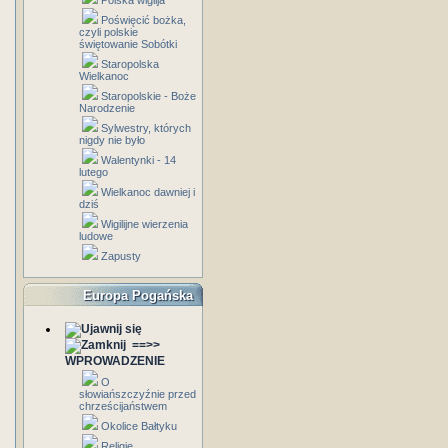
Polska wigilja
Poświęcić bożka,
czyli polskie
świętowanie Sobótki
Staropolska
Wielkanoc
Staropolskie - Boże
Narodzenie
Sylwestry, których
nigdy nie było
Walentynki - 14
lutego
Wielkanoc dawniej i
dziś
Wigilijne wierzenia
ludowe
Zapusty
Europa Pogańska
==>>
WPROWADZENIE
O
słowiańszczyźnie przed
chrześcijaństwem
Okolice Bałtyku
Religie