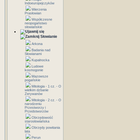
Indoeuropejczyków
Wierzenia
Prasłowian
Współczesne
neopogaństwo
słowiańskie
Słowianie
Arkona
Badania nad
Słowianami
Kupalnocka
Ludowe
kosmogonie
Mazowsze
pogańskie
Mitologia - 1 cz. - O
wielkim dzbanie
Zerywanów
Mitologia - 2 cz. - O
narodzeniu
Przestworzy i
Przedstworzów
Obrzędowość
starosłowiańska
Obrzędy powitania
lata
Perun