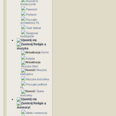
Kościół w
Kosieczynie
Paestum
Panteon
Początki
architektury PL
Tadż Mahal
Świątynie
buddyjskie
Religie a
muzyka
Hymn
Kolęda
Muzyka Wed
Muzyka
hebrajska
Muzyka kościelna
Początki polifonii
PL
Śpiew
kościelny
Religie a
meteoryt
Biblia i meteoryty