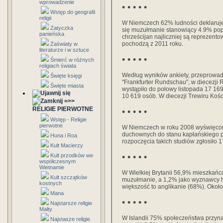
wprowadzenie
• • • • •
Wstęp do geografii
religii
W Niemczech 62% ludności deklaruje 
Zatyczka
się muzułmanie stanowiący 4.9% pop
panieńska
chrześcijan najliczniej są reprezento
pochodzą z 2011 roku.
Zaświaty w
literaturze i w sztuce
• • • • •
Śmierć w różnych
religiach świata
Według wyników ankiety, przeprowadz
Święte księgi
"Frankfurter Rundschau", w diecezji R
Święte miasta
wystąpiło do połowy listopada 17 169
10 619 osób. W diecezji Trewiru Kości
=>>
RELIGIE PIERWOTNE
• • • • •
Wstęp - Religie
pierwotne
W Niemczech w roku 2008 wyświęcono
duchownych do stanu kapłańskiego 
Huna i Roa
rozpoczęcia takich studiów zgłosiło 
Kult Macierzy
• • • • •
Kult przodków we
współczesnym
Wietnamie
W Wielkiej Brytanii 56,9% mieszkańcó
Kult szczątków
muzułmanie, a 1,2% jako wyznawcy 
kostnych
większość to anglikanie (68%). Około
Mana
• • • • •
Najstarsze religie
Malty
W Islandii 75% społeczeństwa przyn
Najstasze religie