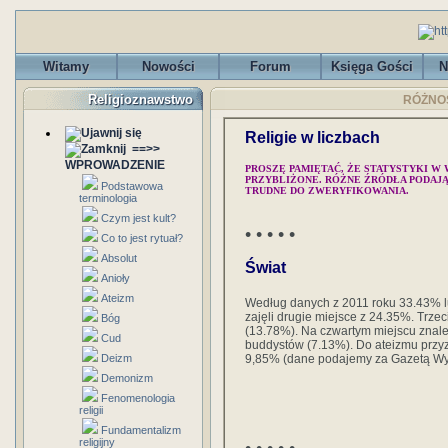
Witamy
Nowości
Forum
Księga Gości
N
Religioznawstwo
RÓŻNOŚC
Religie w liczbach
==>>
WPROWADZENIE
PROSZĘ PAMIĘTAĆ, ŻE STATYSTYKI W
PRZYBLIŻONE. RÓŻNE ŹRÓDŁA PODAJĄ
Podstawowa
TRUDNE DO ZWERYFIKOWANIA.
terminologia
Czym jest kult?
• • • • •
Co to jest rytuał?
Absolut
Świat
Anioły
Ateizm
Według danych z 2011 roku 33.43% lu
zajęli drugie miejsce z 24.35%. Trzec
Bóg
(13.78%). Na czwartym miejscu znaleź
Cud
buddystów (7.13%). Do ateizmu przyz
Deizm
9,85% (dane podajemy za Gazetą Wy
Demonizm
Fenomenologia
religii
Fundamentalizm
religijny