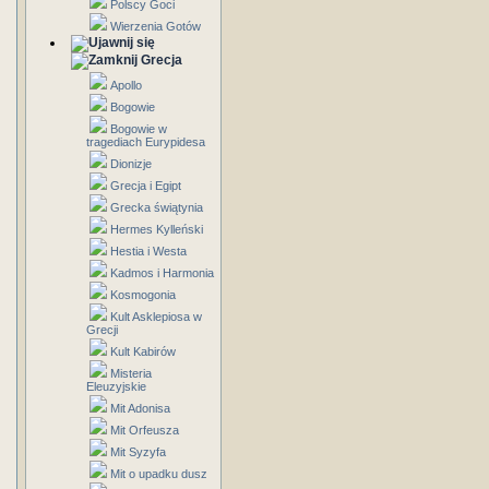
Polscy Goci
Wierzenia Gotów
Grecja
Apollo
Bogowie
Bogowie w
tragediach Eurypidesa
Dionizje
Grecja i Egipt
Grecka świątynia
Hermes Kylleński
Hestia i Westa
Kadmos i Harmonia
Kosmogonia
Kult Asklepiosa w
Grecji
Kult Kabirów
Misteria
Eleuzyjskie
Mit Adonisa
Mit Orfeusza
Mit Syzyfa
Mit o upadku dusz