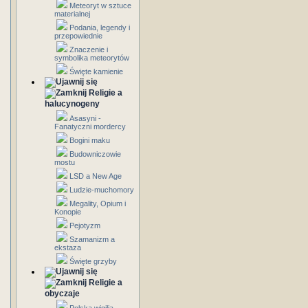
Meteoryt w sztuce
materialnej
Podania, legendy i
przepowiednie
Znaczenie i
symbolika meteorytów
Święte kamienie
Religie a
halucynogeny
Asasyni -
Fanatyczni mordercy
Bogini maku
Budowniczowie
mostu
LSD a New Age
Ludzie-muchomory
Megality, Opium i
Konopie
Pejotyzm
Szamanizm a
ekstaza
Święte grzyby
Religie a
obyczaje