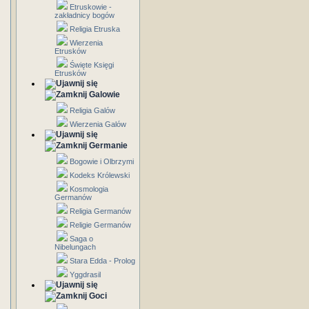
Etruskowie -
zakładnicy bogów
Religia Etruska
Wierzenia
Etrusków
Święte Księgi
Etrusków
Galowie
Religia Galów
Wierzenia Galów
Germanie
Bogowie i Olbrzymi
Kodeks Królewski
Kosmologia
Germanów
Religia Germanów
Religie Germanów
Saga o
Nibelungach
Stara Edda - Prolog
Yggdrasil
Goci