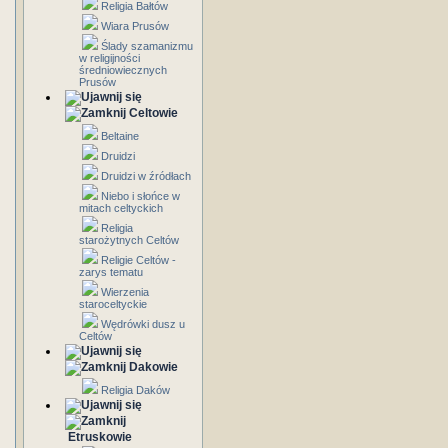
Religia Bałtów
Wiara Prusów
Ślady szamanizmu
w religijności
średniowiecznych
Prusów
Celtowie
Beltaine
Druidzi
Druidzi w źródłach
Niebo i słońce w
mitach celtyckich
Religia
starożytnych Celtów
Religie Celtów -
zarys tematu
Wierzenia
staroceltyckie
Wędrówki dusz u
Celtów
Dakowie
Religia Daków
Etruskowie