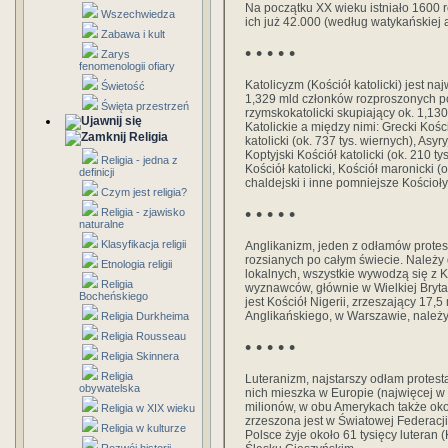
Na początku XX wieku istniało 1600 
Wszechwiedza
ich już 42.000 (według watykańskiej 
Zabawa i kult
• • • • •
Zarys
fenomenologii ofiary
Katolicyzm (Kościół katolicki) jest n
Świetość
1,329 mld członków rozproszonych po 
Święta przestrzeń
rzymskokatolicki skupiający ok. 1,13
Katolickie a między nimi: Grecki Kości
Religia
katolicki (ok. 737 tys. wiernych), Asy
Koptyjski Kościół katolicki (ok. 210 tys
Religia - jedna z
Kościół katolicki, Kościół maronicki (
definicji
chaldejski i inne pomniejsze Kościoły
Czym jest religia?
• • • • •
Religia - zjawisko
naturalne
Klasyfikacja religii
Anglikanizm, jeden z odłamów prote
rozsianych po całym świecie. Należy
Etnologia religii
lokalnych, wszystkie wywodzą się z K
Religia
wyznawców, głównie w Wielkiej Brytan
Bocheńskiego
jest Kościół Nigerii, zrzeszający 17,
Anglikańskiego, w Warszawie, należy 
Religia Durkheima
Religia Rousseau
• • • • •
Religia Skinnera
Religia
Luteranizm, najstarszy odłam prote
obywatelska
nich mieszka w Europie (najwięcej w 
milionów, w obu Amerykach także oko
Religia w XIX wieku
zrzeszona jest w Światowej Federacji
Religia w kulturze
Polsce żyje około 61 tysięcy luteran