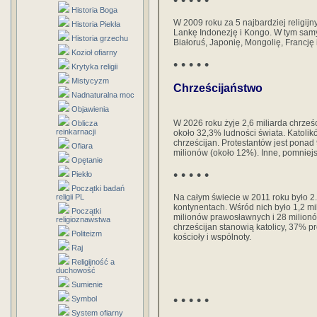
• • • • •
Historia Boga
W 2009 roku za 5 najbardziej religijn
Historia Piekła
Lankę Indonezję i Kongo. W tym samy
Historia grzechu
Białoruś, Japonię, Mongolię, Francję
Kozioł ofiarny
• • • • •
Krytyka religii
Mistycyzm
Chrześcijaństwo
Nadnaturalna moc
Objawienia
W 2026 roku żyje 2,6 miliarda chrześc
Oblicza
reinkarnacji
około 32,3% ludności świata. Katolikó
chrześcijan. Protestantów jest pona
Ofiara
milionów (około 12%). Inne, pomniejs
Opętanie
• • • • •
Piekło
Początki badań
religii PL
Na całym świecie w 2011 roku było 2.
kontynentach. Wśród nich było 1,2 mi
Początki
milionów prawosławnych i 28 milion
religioznawstwa
chrześcijan stanowią katolicy, 37% p
Politeizm
kościoły i wspólnoty.
Raj
Religijność a
duchowość
Sumienie
• • • • •
Symbol
System ofiarny