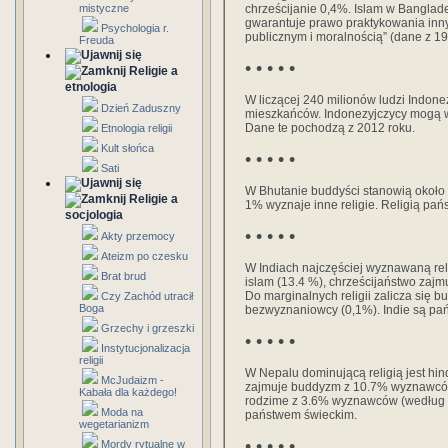
mistyczne
chrześcijanie 0,4%. Islam w Banglade
gwarantuje prawo praktykowania inny
Psychologia r.
publicznym i moralnością” (dane z 19
Freuda
• • • • •
Religie a
etnologia
W liczącej 240 milionów ludzi Indonez
Dzień Zaduszny
mieszkańców. Indonezyjczycy mogą wy
Dane te pochodzą z 2012 roku.
Etnologia religii
Kult słońca
• • • • •
Sati
W Bhutanie buddyści stanowią około 7
Religie a
1% wyznaje inne religie. Religią pań
socjologia
• • • • •
Akty przemocy
Ateizm po czesku
W Indiach najczęściej wyznawaną reli
Brat brud
islam (13.4 %), chrześcijaństwo zajmu
Do marginalnych religii zalicza się bu
Czy Zachód utracił
Boga
bezwyznaniowcy (0,1%). Indie są pań
Grzechy i grzeszki
• • • • •
Instytucjonalizacja
religii
W Nepalu dominującą religią jest hi
McJudaizm -
zajmuje buddyzm z 10.7% wyznawców,
Kabała dla każdego!
rodzime z 3.6% wyznawców (według ce
Moda na
państwem świeckim.
wegetarianizm
• • • • •
Mordy rytualne w