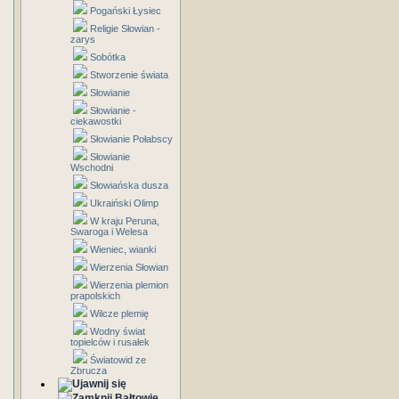
Pogański Łysiec
Religie Słowian -
zarys
Sobótka
Stworzenie świata
Słowianie
Słowianie -
ciekawostki
Słowianie Połabscy
Słowianie
Wschodni
Słowiańska dusza
Ukraiński Olimp
W kraju Peruna,
Swaroga i Welesa
Wieniec, wianki
Wierzenia Słowian
Wierzenia plemion
prapolskich
Wilcze plemię
Wodny świat
topielców i rusałek
Światowid ze
Zbrucza
Bałtowie