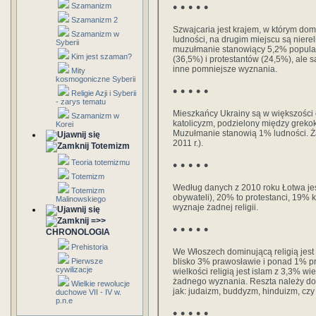
• • • • •
Szamanizm
Szamanizm 2
Szwajcaria jest krajem, w którym d
Szamanizm w
ludności, na drugim miejscu są nierel
Syberii
muzułmanie stanowiący 5,2% populacj
Kim jest szaman?
(36,5%) i protestantów (24,5%), ale 
inne pomniejsze wyznania.
Mity
kosmogoniczne Syberii
• • • • •
Religie Azji i Syberii
- zarys tematu
Mieszkańcy Ukrainy są w większości
Szamanizm w
katolicyzm, podzielony między grekok
Korei
Muzułmanie stanowią 1% ludności. Ża
2011 r.).
Totemizm
Teoria totemizmu
• • • • •
Totemizm
Według danych z 2010 roku Łotwa jes
Totemizm
obywateli), 20% to protestanci, 19% 
Malinowskiego
wyznaje żadnej religii.
=>>
• • • • •
CHRONOLOGIA
Prehistoria
We Włoszech dominującą religią jest
Pierwsze
blisko 3% prawosławie i ponad 1% p
cywilizacje
wielkości religią jest islam z 3,3% 
żadnego wyznania. Reszta należy do j
Wielkie rewolucje
jak: judaizm, buddyzm, hinduizm, czy
duchowe VII - IV w.
p.n.e
• • • • •