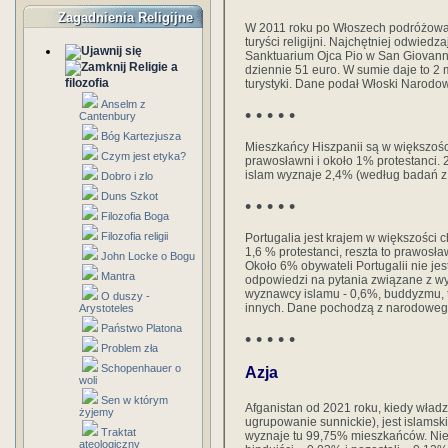
Zagadnienia Religijne
W 2011 roku po Włoszech podróżowało
turyści religijni. Najchętniej odwie
Sanktuarium Ojca Pio w San Giovanni 
Religie a
dziennie 51 euro. W sumie daje to 2 
filozofia
turystyki. Dane podał Włoski Narodowy
Anselm z
• • • • •
Cantenbury
Bóg Kartezjusza
Mieszkańcy Hiszpanii są w większości
Czym jest etyka?
prawosławni i około 1% protestanci. 
islam wyznaje 2,4% (według badań z 
Dobro i zlo
Duns Szkot
• • • • •
Filozofia Boga
Filozofia religii
Portugalia jest krajem w większości c
1,6 % protestanci, reszta to prawosł
John Locke o Bogu
Około 6% obywateli Portugalii nie je
Mantra
odpowiedzi na pytania związane z wy
wyznawcy islamu - 0,6%, buddyzmu, tr
O duszy -
innych. Dane pochodzą z narodoweg
Arystoteles
Państwo Platona
• • • • •
Problem zła
Schopenhauer o
Azja
woli
Sen w którym
Afganistan od 2021 roku, kiedy władz
żyjemy
ugrupowanie sunnickie), jest islams
Traktat
wyznaje tu 99,75% mieszkańców. Niewi
ateologiczny