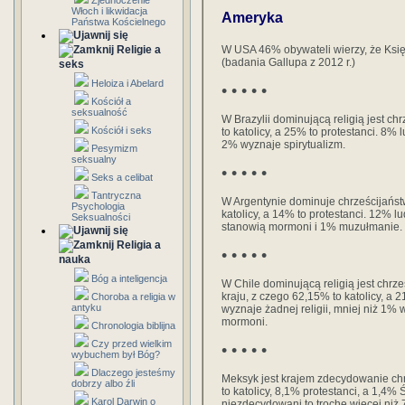
Zjednoczenie
Włoch i likwidacja
Ameryka
Państwa Kościelnego
Religie a
W USA 46% obywateli wierzy, że Księ
(badania Gallupa z 2012 r.)
seks
Heloiza i Abelard
• • • • •
Kościół a
seksualność
W Brazylii dominującą religią jest c
Kościół i seks
to katolicy, a 25% to protestanci. 8% l
2% wyznaje spirytualizm.
Pesymizm
seksualny
• • • • •
Seks a celibat
Tantryczna
W Argentynie dominuje chrześcijańst
Psychologia
katolicy, a 14% to protestanci. 12% lu
Seksualności
stanowią mormoni i 1% muzułmanie.
Religia a
• • • • •
nauka
Bóg a inteligencja
W Chile dominującą religią jest chr
kraju, z czego 62,15% to katolicy, a
Choroba a religia w
antyku
wyznaje żadnej religii, mniej niż 1%
mormoni.
Chronologia biblijna
Czy przed wielkim
• • • • •
wybuchem był Bóg?
Dlaczego jesteśmy
Meksyk jest krajem zdecydowanie ch
dobrzy albo źli
to katolicy, 8,1% protestanci, a 1,
Karol Darwin o
niezdecydowani to trochę więcej niż 