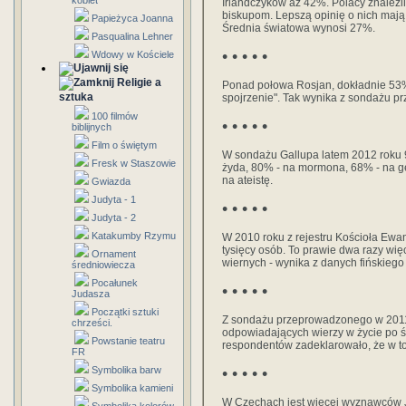
kobiet
Irlandczyków aż 42%. Polacy znaleźli
biskupom. Lepszą opinię o nich mają 
Papieżyca Joanna
Średnia światowa wynosi 27%.
Pasqualina Lehner
• • • • •
Wdowy w Kościele
Religie a
Ponad połowa Rosjan, dokładnie 53%,
sztuka
spojrzenie". Tak wynika z sondażu 
100 filmów
• • • • •
biblijnych
Film o świętym
W sondażu Gallupa latem 2012 roku 
Fresk w Staszowie
żyda, 80% - na mormona, 68% - na gej
na ateistę.
Gwiazda
Judyta - 1
• • • • •
Judyta - 2
Katakumby Rzymu
W 2010 roku z rejestru Kościoła Ewan
tysięcy osób. To prawie dwa razy więc
Ornament
wiernych - wynika z danych fińskie
średniowiecza
Pocałunek
• • • • •
Judasza
Początki sztuki
Z sondażu przeprowadzonego w 2011 
chrześci.
odpowiadających wierzy w życie po ś
Powstanie teatru
respondentów zadeklarowało, że w to 
FR
Symbolika barw
• • • • •
Symbolika kamieni
W Czechach jest więcej wyznawców J