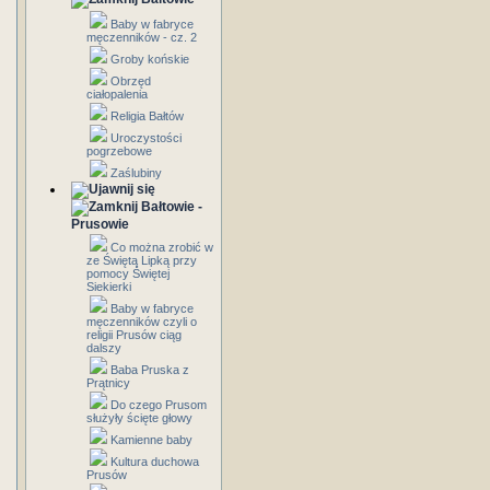
Baby w fabryce
męczenników - cz. 2
Groby końskie
Obrzęd
ciałopalenia
Religia Bałtów
Uroczystości
pogrzebowe
Zaślubiny
Bałtowie -
Prusowie
Co można zrobić w
ze Świętą Lipką przy
pomocy Świętej
Siekierki
Baby w fabryce
męczenników czyli o
religii Prusów ciąg
dalszy
Baba Pruska z
Prątnicy
Do czego Prusom
służyły ścięte głowy
Kamienne baby
Kultura duchowa
Prusów