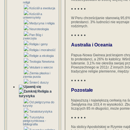
religii
• • • • •
Kościół a ewolucja
Kościół a
uniwersytety
W Peru chrześcijanie stanowią 95,6% 
protestanci. 3% ludności nie wyznaje 
Medycyna i religia
rodzimych.
Neuroteologia
• • • • •
Pan Bóg i
zwierzęta
Religia i geny
Australia i Oceania
Religia i moralność
Papua-Nowa Gwinea jest krajem chrz
Religie a ekologia
to protestanci, a 26% to katolicy. Wś
Teologia Newtona
luteranie. 3,1% nie określa swojej pr
Powszechnego w 2011r. Z innych źród
Vetulani o wierze
tradycyjne religie plemienne, między 
Ziemia płaska i
ziemia pusta
• • • • •
Śmierć duszy
Pozostałe
Religia a
turystyka
Najwyższą i największą cerkwią na ś
Od pielgrzyma do
Świątynia ma 103,4 m wysokości. Zb
turysty
liczących 85 m długości, może pomie
Tanatoturystyka
• • • • •
Turystyka
pielgrzymkowa -
bibliografia
Na stolicy Apostolskiej w Rzymie najdł