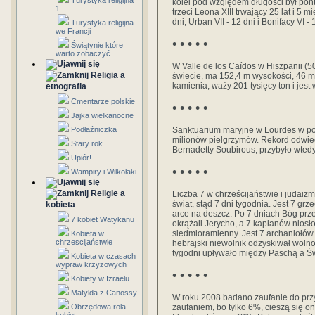
Turystyka religijna
kolei pod względem długości był pontyf
1
trzeci Leona XIII trwający 25 lat i 5 mi
dni, Urban VII - 12 dni i Bonifacy VI - 
Turystyka religijna
we Francji
• • • • •
Świątynie które
warto zobaczyć
W Valle de los Caídos w Hiszpanii (5
Religia a
świecie, ma 152,4 m wysokości, 46 m 
kamienia, waży 201 tysięcy ton i jest
etnografia
Cmentarze polskie
• • • • •
Jajka wielkanocne
Podłaźniczka
Sanktuarium maryjne w Lourdes w po
milionów pielgrzymów. Rekord odwied
Stary rok
Bernadetty Soubirous, przybyło wtedy
Upiór!
• • • • •
Wampiry i Wilkołaki
Religie a
Liczba 7 w chrześcijaństwie i judaiz
świat, stąd 7 dni tygodnia. Jest 7 g
kobieta
arce na deszcz. Po 7 dniach Bóg prze
7 kobiet Watykanu
okrążali Jerycho, a 7 kapłanów niosł
siedmioramienny. Jest 7 archaniołów.
Kobieta w
chrzescijaństwie
hebrajski niewolnik odzyskiwał wolno
tygodni upływało między Paschą a Św
Kobieta w czasach
wypraw krzyżowych
• • • • •
Kobiety w Izraelu
Matylda z Canossy
W roku 2008 badano zaufanie do prz
Obrzędowa rola
zaufaniem, bo tylko 6%, cieszą się oni