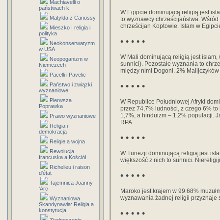
Machiavelli o
państwach k
W Egipcie dominującą religią jest is
Matylda z Canossy
to wyznawcy chrześcijaństwa. Wśród
chrześcijan Koptowie. Islam w Egipcie
Mieszko I religia i
polityka
• • • • •
Neokonserwatyzm
w USA
W Mali dominującą religią jest isla
Neopoganizm w
sunnici). Pozostałe wyznania to chrze
Niemczech
między nimi Dogoni. 2% Malijczyków n
Pacelli i Pavelic
• • • • •
Państwo i związki
wyznaniowe
Pierwsza
W Republice Południowej Afryki domi
Poprawka
przez 74,7% ludności, z czego 6% to 
1,7%, a hinduizm – 1,2% populacji. J
Prawo wyznaniowe
RPA.
Religia i
demokracja
• • • • •
Religie a wojna
Rewolucja
W Tunezji dominującą religią jest i
francuska a Kościół
większość z nich to sunnici. Nierelig
Richelieu i raison
d'état
• • • • •
Tajemnica Joanny
'Arc
Maroko jest krajem w 99.68% muzułma
wyznawania żadnej religii przyznaje 
Wyznaniowa
Skandynawia: Religia a
konstytucja
• • • • •