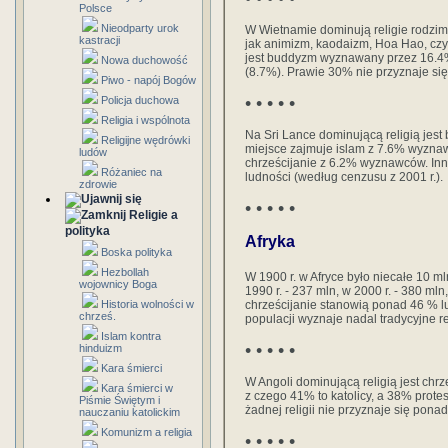
Polsce
Nieodparty urok
W Wietnamie dominują religie rodzime
kastracji
jak animizm, kaodaizm, Hoa Hao, czy
jest buddyzm wyznawany przez 16.4% 
Nowa duchowość
(8.7%). Prawie 30% nie przyznaje się
Piwo - napój Bogów
• • • • •
Policja duchowa
Religia i wspólnota
Na Sri Lance dominującą religią jes
Religijne wędrówki
miejsce zajmuje islam z 7.6% wyzna
ludów
chrześcijanie z 6.2% wyznawców. Inne
Różaniec na
ludności (według cenzusu z 2001 r.).
zdrowie
• • • • •
Religie a
polityka
Afryka
Boska polityka
Hezbollah
W 1900 r. w Afryce było niecałe 10 ml
wojownicy Boga
1990 r. - 237 mln, w 2000 r. - 380 mln
Historia wolności w
chrześcijanie stanowią ponad 46 % l
chrześ.
populacji wyznaje nadal tradycyjne re
Islam kontra
• • • • •
hinduizm
Kara śmierci
W Angoli dominującą religią jest ch
Kara śmierci w
z czego 41% to katolicy, a 38% prote
Piśmie Świętym i
żadnej religii nie przyznaje się pon
nauczaniu katolickim
Komunizm a religia
• • • • •