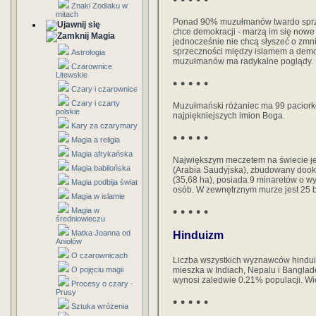
Znaki Zodiaku w
mitach
Ponad 90% muzułmanów twardo sprz
chce demokracji - marzą im się nowe 
Magia
jednocześnie nie chcą słyszeć o zmnie
sprzeczności między islamem a demokr
Astrologia
muzułmanów ma radykalne poglądy. B
Czarownice
Litewskie
• • • • •
Czary i czarownice
Czary i czarty
Muzułmański różaniec ma 99 paciorkó
polskie
najpiękniejszych imion Boga.
Kary za czarymary
• • • • •
Magia a religia
Magia afrykańska
Największym meczetem na świecie je
Magia babilońska
(Arabia Saudyjska), zbudowany dook
(35,68 ha), posiada 9 minaretów o w
Magia podbija świat
osób. W zewnętrznym murze jest 25 
Magia w islamie
• • • • •
Magia w
średniowieczu
Matka Joanna od
Hinduizm
Aniołów
O czarownicach
Liczba wszystkich wyznawców hinduiz
O pojęciu magii
mieszka w Indiach, Nepalu i Banglade
wynosi zaledwie 0.21% populacji. Wię
Procesy o czary -
Prusy
• • • • •
Sztuka wróżenia