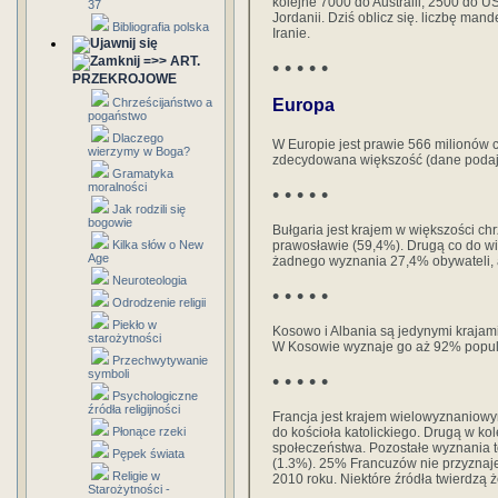
kolejne 7000 do Australii, 2500 do US
37
Jordanii. Dziś oblicz się. liczbę ma
Bibliografia polska
Iranie.
=>> ART.
• • • • •
PRZEKROJOWE
Chrześcijaństwo a
Europa
pogaństwo
Dlaczego
W Europie jest prawie 566 milionów c
wierzymy w Boga?
zdecydowana większość (dane podaje
Gramatyka
moralności
• • • • •
Jak rodzili się
bogowie
Bułgaria jest krajem w większości c
Kilka słów o New
prawosławie (59,4%). Drugą co do wiel
Age
żadnego wyznania 27,4% obywateli, a 
Neuroteologia
• • • • •
Odrodzenie religii
Piekło w
Kosowo i Albania są jedynymi krajami 
starożytności
W Kosowie wyznaje go aż 92% populac
Przechwytywanie
symboli
• • • • •
Psychologiczne
źródła religijności
Francja jest krajem wielowyznaniow
Płonące rzeki
do kościoła katolickiego. Drugą w kole
społeczeństwa. Pozostałe wyznania to
Pępek świata
(1.3%). 25% Francuzów nie przyznaje 
Religie w
2010 roku. Niektóre źródła twierdzą 
Starożytności -