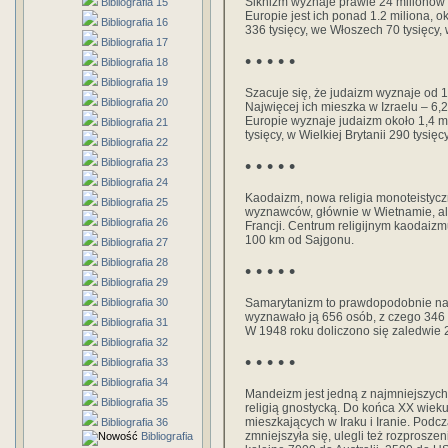
Sikhizm wyznaje prawie 24 milionów 
Bibliografia 15
Europie jest ich ponad 1.2 miliona, o
Bibliografia 16
336 tysięcy, we Włoszech 70 tysięcy,
Bibliografia 17
• • • • •
Bibliografia 18
Bibliografia 19
Szacuje się, że judaizm wyznaje od 1
Bibliografia 20
Najwięcej ich mieszka w Izraelu – 6,
Europie wyznaje judaizm około 1,4 m
Bibliografia 21
tysięcy, w Wielkiej Brytanii 290 tysi
Bibliografia 22
Bibliografia 23
• • • • •
Bibliografia 24
Kaodaizm, nowa religia monoteistycz
Bibliografia 25
wyznawców, głównie w Wietnamie, al
Bibliografia 26
Francji. Centrum religijnym kaodaizm
100 km od Sajgonu.
Bibliografia 27
Bibliografia 28
• • • • •
Bibliografia 29
Bibliografia 30
Samarytanizm to prawdopodobnie najm
wyznawało ją 656 osób, z czego 346 
Bibliografia 31
W 1948 roku doliczono się zaledwie 
Bibliografia 32
• • • • •
Bibliografia 33
Bibliografia 34
Mandeizm jest jedną z najmniejszych r
Bibliografia 35
religią gnostycką. Do końca XX wie
mieszkających w Iraku i Iranie. Podc
Bibliografia 36
zmniejszyła się, ulegli też rozpros
Bibliografia