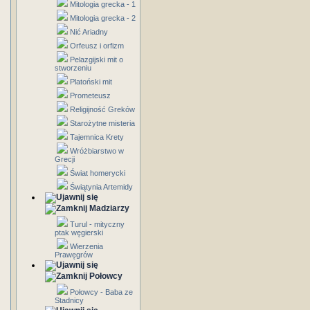
Mitologia grecka - 1
Mitologia grecka - 2
Nić Ariadny
Orfeusz i orfizm
Pelazgijski mit o
stworzeniu
Platoński mit
Prometeusz
Religijność Greków
Starożytne misteria
Tajemnica Krety
Wróżbiarstwo w
Grecji
Świat homerycki
Świątynia Artemidy
Madziarzy
Turul - mityczny
ptak węgierski
Wierzenia
Prawęgrów
Połowcy
Połowcy - Baba ze
Stadnicy