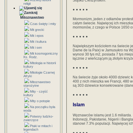
Rozwój historii
Śląsku Cieszyńskim.
religii
• • • • •
Mitoznawstwo
Mormonizm, jeden z odłamów protes
całym świecie. Najwięcej ich mieszk
Czas święty i mity
mormonów, z czego w Polsce 1650 o
Mit grecki
• • • • •
Mit i epos
Mit i kultura
Największym kościołem na świecie jes
Mit i sen
Dame de la Paix) w Jamusukro na Wy
Mit kosmogoniczny
wynosi 30 tys m2, posiada 7 tys miejs
Ks. Rodz.
łącznie z wieńczącym ją złotym krzy
Mitologia w historii
kultury
• • • • •
Mitologie Czarnej
Afryki
Na świecie żyje około 4000 dziewic 
400 z nich mieszka we Francji, 480 
Mitoznawstwo
są 303 dziewice konsekrowane (dane
starożytne
Mity - część
• • • • •
kultury
Mity o potopie
Islam
Na początku była
woda
Wyznawców islamu jest 1.6 miliarda. M
Potwory ludzko-
Indonezji, Pakistanie, Nigerii i Bang
zwierzęce
stanowi 7.3% populacji. Najwięcej ich
Ptaki w mitach i
legendach
• • • • •