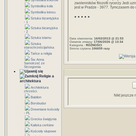
Symbolika kolorów
zwolenników filozofii rycerzy Jedi u
Symbolika koła
jest w Pradze - 3977. Tymczasem do 
Symbolika lotosu
• • • • •
Sztuka bizantyjska
- 1
Sztuka bizanyjska
- 2
Sztuka islamu
Data utworzenia:
16/02/2013 @ 21:53
Ostatnie zmiany:
17/06/2026 @ 13:34
Sztuka
Kategoria :
RÓŻNOŚCI
starochrześcijańska
Strona czytana
106659 razy
Tańce a religia
Św. Anna
Samotrzeć ze
Strzegomia
Religie a
architektura
Architektura
chrześci.
Nikt jeszcze 
Babilon
Borobudur
Drewniane kościoły
- PL
Grecka świątynia
Kaliska cerkiew
Kościoły słupowe