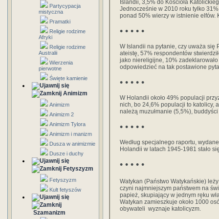
Islandii, 3,5% do Kościoła Katolicki
Partycypacja
Jednocześnie w 2010 roku tylko 31%
mistyczna
ponad 50% wierzy w istnienie elfów. 
Pramatki
• • • • •
Religie rodzime
Afryki
W Islandii na pytanie, czy uważa się P
Religie rodzime
Australii
ateistę, 57% respondentów stwierdziło
jako niereligijne, 10% zadeklarowało 
Wierzenia
odpowiedzieć na tak postawione pyta
pierwotne
Święte kamienie
• • • • •
Animizm
W Holandii około 49% populacji przyzn
nich, bo 24,6% populacji to katolicy,
Animizm
należą muzułmanie (5,5%), buddyści (
Animizm 2
Animizm Tylora
• • • • •
Animizm i manizm
Według specjalnego raportu, wydane
Dusza w animizmie
Holandii w latach 1945-1981 stało się
Dusze i duchy
• • • • •
Fetyszyzm
Fetyszyzm
Watykan (Państwo Watykańskie) leży
czyni najmniejszym państwem na świec
Kult fetyszów
papież, skupiający w jednym ręku w
Watykan zamieszkuje około 1000 osó
obywateli wyznaje katolicyzm.
Szamanizm