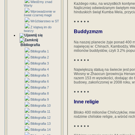
Wiedźmy znad
Każdego roku, na wszystkich kontyne
Warty
Najliczniej odwiedzanym świętym miej
Wprowadzenie w
hinduskich świąt Kumba Mela, przyci
świat czarnej magii
• • • • •
Wróżbiarstwo w ST
Z klątwą im do
twarzy
Buddyzmzm
Na naszej planecie żyje ponad 400 m
Bibliografia
najwięcej w: Chinach, Kambodży, Wiet
milionów buddystów, czyli 3.2% popul
Bibliografia 1
Bibliografia 2
• • • • •
Bibliografia 3
Bibliografia 4
Największą statuą na świecie jest p
Wiosny w Zhaocun (prowincja Henan),
Bibliografia 5
razem 153 m wysokości, dodając do 
Bibliografia 6
budowy, zakończonej w 2008 roku, wy
Bibliografia 7
• • • • •
Bibliografia 8
Bibliografia 9
Inne religie
Bibliografia 10
Bibliografia 11
Blisko 400 milionów Chińczyków, mie
rodzime chińskie religie, a wśród nic
Bibliografia 12
Bibliografia 13
• • • • •
Bibliografia 14