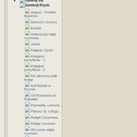
Rzym
August - Pontifex
Maximus
Boskość cesarzy
Eneida
Hellenizacji religii
rzymskiej
Janus
Kaligula i Żydzi
Kolegium
pontyfików - 1
Kolegium
pontyfików - 2
Kto pierwszy palił
księgi
Kult Kybele w
Rzymie
Od Romulusa do
Republiki
Parentalia, Lemuria
Pliniusz St. o Bogu
Religie Cesarstwa
Religie rzymskie
Wczesna religia
rzymska