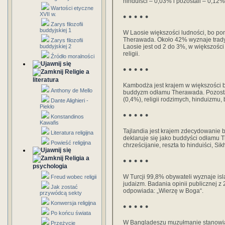
hinduiści – 0,03% i pozostali – 0,12%
Wartości etyczne
XVII w.
• • • • •
Zarys filozofii
buddyjskiej 1
W Laosie większości ludności, bo p
Therawada. Około 42% wyznaje tradyc
Zarys filozofii
buddyjskiej 2
Laosie jest od 2 do 3%, w większości
religii.
Źródło moralności
• • • • •
Religie a
literatura
Kambodża jest krajem w większości 
Anthony de Mello
buddyzm odłamu Therawada. Pozostal
(0,4%), religii rodzimych, hinduizmu
Dante Alighieri -
Piekło
• • • • •
Konstandinos
Kawafis
Tajlandia jest krajem zdecydowanie 
Literatura religijna
deklaruje się jako buddyści odłamu 
Powieść religijna
chrześcijanie, reszta to hinduiści, S
Religia a
• • • • •
psychologia
W Turcji 99,8% obywateli wyznaje is
Freud wobec religii
judaizm. Badania opinii publicznej 
Jak zostać
odpowiada: „Wierzę w Boga“.
przywódcą sekty
Konwersja religijna
• • • • •
Po końcu świata
W Bangladeszu muzułmanie stanowią 
Przeżycie