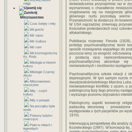
Rozwój historii
religii
doświadczenia przynajmniej raz w ży
wyznaniowej o charakterze mniejszoś
znajdowania się na marginesie głów
głównego nurtu pozostają wierne t
Mitoznawstwo
Przynależność ta dostarcza im bowiem
Czas święty i mity
W USA najrzadziej zmieniają przynal
Kościołów protestanckich oraz człon
Mit grecki
afrykańskiego.
Mit i epos
Publikacja rozprawy Freuda (1928),
Mit i kultura
prototyp psychoanalitycznej teorii 
Mit i sen
sposób rozwiązania wypartego do pod
Mit kosmogoniczny
poczucia winy za wrogość odczuwaną pr
Ks. Rodz.
z postacią ojca reprezentowane
psychoanalitycznej akcentuje si
Mitologia w historii
nieświadomych i możliwości wystąpienia
kultury
Mitologie Czarnej
Psychoanalityczna szkoła relacji z 
Afryki
depresyjnymi. W tym samym nurcie mi
Mitoznawstwo
dwudziestośmioletniego Marcina Lutra
starożytne
nieświadomego konfliktu z ojcem, a pó
patologiczną fazę tego procesu nastąp
Mity - część
kultury
i wyższego poziomu dojrzałości intelekt
Mity o potopie
Patologiczny aspekt konwersji relig
Na początku była
padaczką skroniową - prowadzone p
woda
występowała u tych pacjentów po wys
1970).
Potwory ludzko-
zwierzęce
Interesującą perspektywę dla analizy z
Ptaki w mitach i
Kozieleckiego (1997). W koncepcji tej,
legendach
zostały przeciwstawione sobie dwa ro