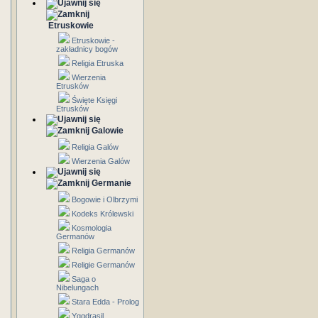
Etruskowie
Etruskowie -
zakładnicy bogów
Religia Etruska
Wierzenia
Etrusków
Święte Księgi
Etrusków
Galowie
Religia Galów
Wierzenia Galów
Germanie
Bogowie i Olbrzymi
Kodeks Królewski
Kosmologia
Germanów
Religia Germanów
Religie Germanów
Saga o
Nibelungach
Stara Edda - Prolog
Yggdrasil