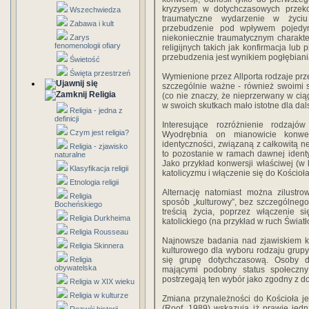
kryzysem w dotychczasowych przekon
Wszechwiedza
traumatyczne wydarzenie w życiu
Zabawa i kult
przebudzenie pod wpływem pojedync
Zarys
niekoniecznie traumatycznym charakt
fenomenologii ofiary
religijnych takich jak konfirmacja lub
przebudzenia jest wynikiem pogłębiania 
Świetość
Święta przestrzeń
Wymienione przez Allporta rodzaje prze
szczególnie ważne - również swoimi 
Religia
(co nie znaczy, że nieprzerwany w ciąg
w swoich skutkach mało istotne dla dal
Religia - jedna z
definicji
Interesujące rozróżnienie rodzajó
Czym jest religia?
Wyodrębnia on mianowicie konwe
identyczności, związaną z całkowitą n
Religia - zjawisko
to pozostanie w ramach dawnej identy
naturalne
Jako przykład konwersji właściwej (w
Klasyfikacja religii
katolicyzmu i włączenie się do Kościo
Etnologia religii
Alternację natomiast można zilustr
Religia
sposób „kulturowy”, bez szczególneg
Bocheńskiego
treścią życia, poprzez włączenie
Religia Durkheima
katolickiego (na przykład w ruch Świat
Religia Rousseau
Najnowsze badania nad zjawiskiem ko
Religia Skinnera
kulturowego dla wyboru rodzaju grupy
Religia
się grupę dotychczasową. Osoby d
obywatelska
mającymi podobny status społeczny 
postrzegają ten wybór jako zgodny z do
Religia w XIX wieku
Religia w kulturze
Zmiana przynależności do Kościoła jes
(Roof, 1989) wskazują iż prawie jed