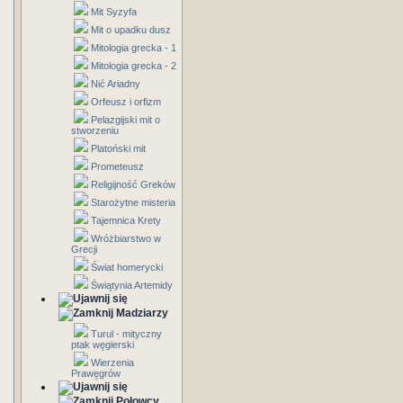
Mit Syzyfa
Mit o upadku dusz
Mitologia grecka - 1
Mitologia grecka - 2
Nić Ariadny
Orfeusz i orfizm
Pelazgijski mit o
stworzeniu
Platoński mit
Prometeusz
Religijność Greków
Starożytne misteria
Tajemnica Krety
Wróżbiarstwo w
Grecji
Świat homerycki
Świątynia Artemidy
Madziarzy
Turul - mityczny
ptak węgierski
Wierzenia
Prawęgrów
Połowcy