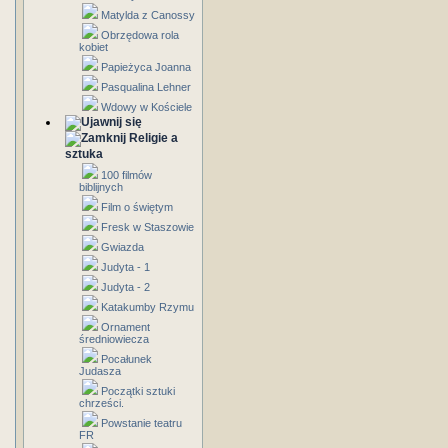
Matylda z Canossy
Obrzędowa rola
kobiet
Papieżyca Joanna
Pasqualina Lehner
Wdowy w Kościele
Religie a
sztuka
100 filmów
biblijnych
Film o świętym
Fresk w Staszowie
Gwiazda
Judyta - 1
Judyta - 2
Katakumby Rzymu
Ornament
średniowiecza
Pocałunek
Judasza
Początki sztuki
chrześci.
Powstanie teatru
FR