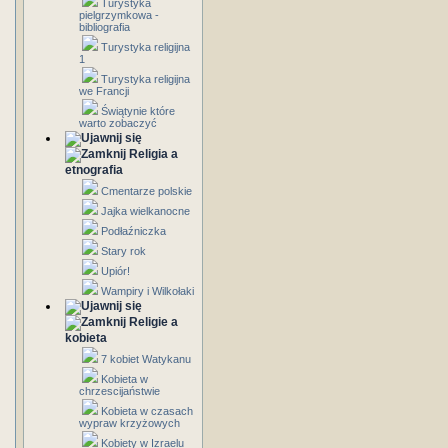
Turystyka
pielgrzymkowa -
bibliografia
Turystyka religijna
1
Turystyka religijna
we Francji
Świątynie które
warto zobaczyć
Religia a
etnografia
Cmentarze polskie
Jajka wielkanocne
Podłaźniczka
Stary rok
Upiór!
Wampiry i Wilkołaki
Religie a
kobieta
7 kobiet Watykanu
Kobieta w
chrzescijaństwie
Kobieta w czasach
wypraw krzyżowych
Kobiety w Izraelu