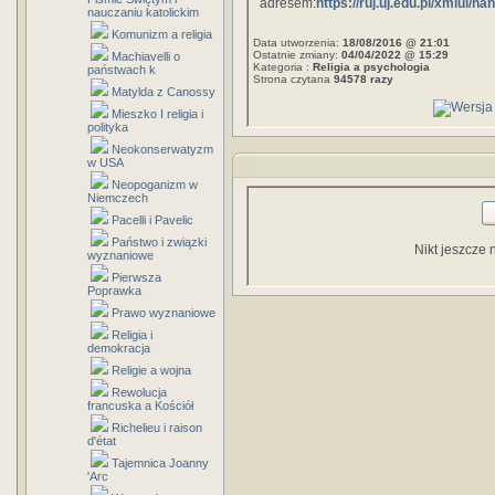
adresem:
https://ruj.uj.edu.pl/xmlui/h
nauczaniu katolickim
Komunizm a religia
Data utworzenia:
18/08/2016 @ 21:01
Ostatnie zmiany:
04/04/2022 @ 15:29
Machiavelli o
Kategoria :
Religia a psychologia
państwach k
Strona czytana
94578 razy
Matylda z Canossy
Mieszko I religia i
polityka
Neokonserwatyzm
w USA
Neopoganizm w
Niemczech
Pacelli i Pavelic
Państwo i związki
Nikt jeszcze 
wyznaniowe
Pierwsza
Poprawka
Prawo wyznaniowe
Religia i
demokracja
Religie a wojna
Rewolucja
francuska a Kościół
Richelieu i raison
d'état
Tajemnica Joanny
'Arc