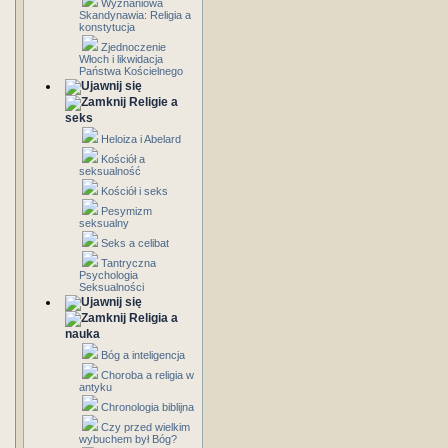
Wyznaniowa
Skandynawia: Religia a
konstytucja
Zjednoczenie
Włoch i likwidacja
Państwa Kościelnego
Religie a
seks
Heloiza i Abelard
Kościół a
seksualność
Kościół i seks
Pesymizm
seksualny
Seks a celibat
Tantryczna
Psychologia
Seksualności
Religia a
nauka
Bóg a inteligencja
Choroba a religia w
antyku
Chronologia biblijna
Czy przed wielkim
wybuchem był Bóg?