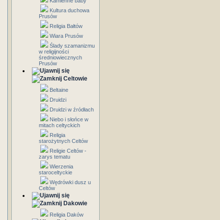
Kamienne baby
Kultura duchowa
Prusów
Religia Bałtów
Wiara Prusów
Ślady szamanizmu
w religijności
średniowiecznych
Prusów
Celtowie
Beltaine
Druidzi
Druidzi w źródłach
Niebo i słońce w
mitach celtyckich
Religia
starożytnych Celtów
Religie Celtów -
zarys tematu
Wierzenia
staroceltyckie
Wędrówki dusz u
Celtów
Dakowie
Religia Daków