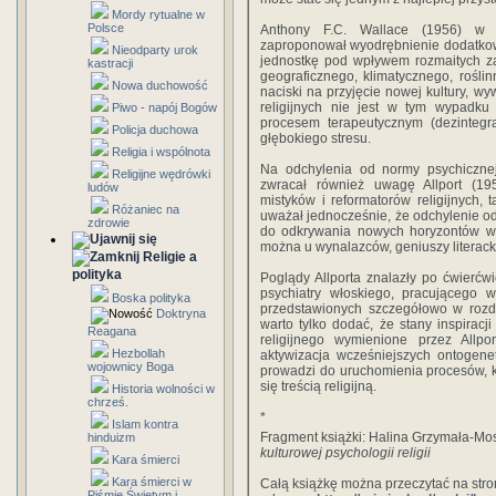
Mordy rytualne w
Polsce
Anthony F.C. Wallace (1956) w sw
zaproponował wyodrębnienie dodatkow
Nieodparty urok
jednostkę pod wpływem rozmaitych za
kastracji
geograficznego, klimatycznego, roślin
Nowa duchowość
naciski na przyjęcie nowej kultury, wy
religijnych nie jest w tym wypadku
Piwo - napój Bogów
procesem terapeutycznym (dezintegr
Policja duchowa
głębokiego stresu.
Religia i wspólnota
Na odchylenia od normy psychicznej 
Religijne wędrówki
zwracał również uwagę Allport (19
ludów
mistyków i reformatorów religijnych, t
Różaniec na
uważał jednocześnie, że odchylenie od
zdrowie
do odkrywania nowych horyzontów w 
można u wynalazców, geniuszy literack
Religie a
polityka
Poglądy Allporta znalazły po ćwierćw
psychiatry włoskiego, pracującego w
Boska polityka
przedstawionych szczegółowo w rozdz
Doktryna
warto tylko dodać, że stany inspiracji
Reagana
religijnego wymienione przez Allpo
Hezbollah
aktywizacja wcześniejszych ontogene
wojownicy Boga
prowadzi do uruchomienia procesów, k
się treścią religijną.
Historia wolności w
chrześ.
*
Islam kontra
Fragment książki: Halina Grzymała-Mo
hinduizm
kulturowej psychologii religii
Kara śmierci
Kara śmierci w
Całą książkę można przeczytać na str
Piśmie Świętym i