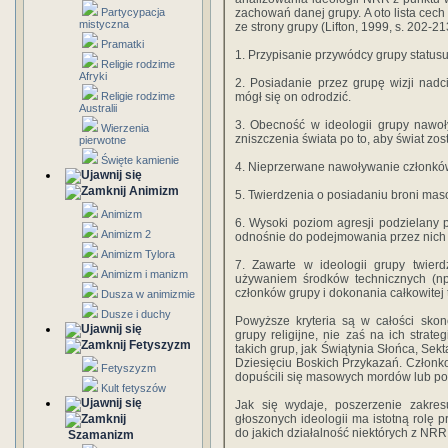
Partycypacja
zachowań danej grupy. A oto lista ce
mistyczna
ze strony grupy (Lifton, 1999, s. 202-21
Pramatki
1. Przypisanie przywódcy grupy status
Religie rodzime
Afryki
2. Posiadanie przez grupę wizji nadci
Religie rodzime
mógł się on odrodzić.
Australii
3. Obecność w ideologii grupy nawoł
Wierzenia
zniszczenia świata po to, aby świat zos
pierwotne
Święte kamienie
4. Nieprzerwane nawoływanie członków
Animizm
5. Twierdzenia o posiadaniu broni mas
Animizm
6. Wysoki poziom agresji podzielany p
Animizm 2
odnośnie do podejmowania przez nich 
Animizm Tylora
7. Zawarte w ideologii grupy twier
Animizm i manizm
używaniem środków technicznych (np.
członków grupy i dokonania całkowitej 
Dusza w animizmie
Dusze i duchy
Powyższe kryteria są w całości skon
grupy religijne, nie zaś na ich strat
Fetyszyzm
takich grup, jak Świątynia Słońca, Se
Dziesięciu Boskich Przykazań. Członko
Fetyszyzm
dopuścili się masowych mordów lub pope
Kult fetyszów
Jak się wydaje, poszerzenie zakre
głoszonych ideologii ma istotną rolę 
do jakich działalność niektórych z NR
Szamanizm