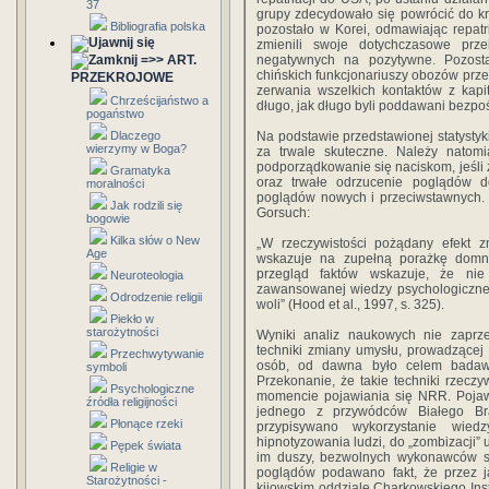
37
grupy zdecydowało się powrócić do kr
Bibliografia polska
pozostało w Korei, odmawiając repat
zmienili swoje dotychczasowe prz
=>> ART.
negatywnych na pozytywne. Pozost
chińskich funkcjonariuszy obozów prz
PRZEKROJOWE
zerwania wszelkich kontaktów z kapit
Chrześcijaństwo a
długo, jak długo byli poddawani bezpośr
pogaństwo
Dlaczego
Na podstawie przedstawionej statystyk
wierzymy w Boga?
za trwale skuteczne. Należy natom
podporządkowanie się naciskom, jeśli 
Gramatyka
oraz trwałe odrzucenie poglądów do
moralności
poglądów nowych i przeciwstawnych. 
Jak rodzili się
Gorsuch:
bogowie
Kilka słów o New
„W rzeczywistości pożądany efekt z
Age
wskazuje na zupełną porażkę domn
przegląd faktów wskazuje, że nie 
Neuroteologia
zawansowanej wiedzy psychologicznej
Odrodzenie religii
woli” (Hood et al., 1997, s. 325).
Piekło w
starożytności
Wyniki analiz naukowych nie zaprze
techniki zmiany umysłu, prowadzące
Przechwytywanie
osób, od dawna było celem badawc
symboli
Przekonanie, że takie techniki rzecz
Psychologiczne
momencie pojawiania się NRR. Pojawi
źródła religijności
jednego z przywódców Białego Bra
Płonące rzeki
przypisywano wykorzystanie wiedz
hipnotyzowania ludzi, do „zombizacji” u
Pępek świata
im duszy, bezwolnych wykonawców sw
Religie w
poglądów podawano fakt, że przez ja
Starożytności -
kijowskim oddziale Charkowskiego Inst