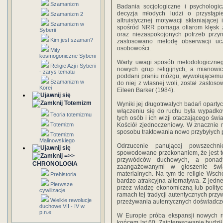
Szamanizm
Badania socjologiczne i psychologi
decyzja młodych ludzi o przystą
Szamanizm 2
altruistycznej motywacji skłaniając
Szamanizm w
spośród NRR pomaga ofiarom klęsk
Syberii
oraz niezaspokojonych potrzeb przyn
Kim jest szaman?
zastosowano metodę obserwacji uc
osobowości.
Mity
kosmogoniczne Syberii
Warty uwagi sposób metodologicznego
Religie Azji i Syberii
nowych grup religijnych, a mianow
- zarys tematu
poddani praniu mózgu, wywołującemu ic
Szamanizm w
do niej z własnej woli, został zastos
Korei
Eileen Barker (1984).
Totemizm
Wyniki jej długotrwałych badań oparty
włączeniu się do ruchu była wypadko
Teoria totemizmu
tych osób i ich wizji otaczającego świa
Totemizm
Kościół zjednoczeniowy. W znacznie 
sposobu traktowania nowo przybyłych 
Totemizm
Malinowskiego
Odrzucenie panującej powszechnie
spowodowane przekonaniem, że jest to 
=>>
przywódców duchowych, a ponadto
CHRONOLOGIA
zaangażowanymi w głoszenie świa
materialnych. Na tym tle religie Wsc
Prehistoria
bardzo atrakcyjna alternatywa. Z jedne
Pierwsze
przez władzę ekonomiczną lub polityc
cywilizacje
ramach tej tradycji autentycznych p
Wielkie rewolucje
przeżywania autentycznych doświadczeń
duchowe VII - IV w.
p.n.e
W Europie próba ekspansji nowych ru
końcem lat 60. Zainteresowanie budził