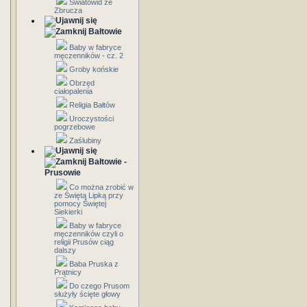
Światowid ze
Zbrucza
Bałtowie
Baby w fabryce
męczenników - cz. 2
Groby końskie
Obrzęd
ciałopalenia
Religia Bałtów
Uroczystości
pogrzebowe
Zaślubiny
Bałtowie -
Prusowie
Co można zrobić w
ze Świętą Lipką przy
pomocy Świętej
Siekierki
Baby w fabryce
męczenników czyli o
religii Prusów ciąg
dalszy
Baba Pruska z
Prątnicy
Do czego Prusom
służyły ścięte głowy