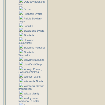
Obrzędy powitania
lata
Perun
Pogański Łysiec
Religie Słowian -
zarys
Sobótka
Stworzenie świata
Słowianie
Słowianie -
ciekawostki
Słowianie Połabscy
Słowianie
Wschodni
Słowiańska dusza
Ukraiński Olimp
W kraju Peruna,
Swaroga i Welesa
Wieniec, wianki
Wierzenia Słowian
Wierzenia plemion
prapolskich
Wilcze plemię
Wodny świat
topielców i rusałek