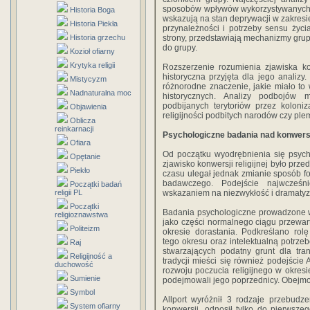
sposobów wpływów wykorzystywanych prz
Historia Boga
wskazują na stan deprywacji w zakresi
Historia Piekła
przynależności i potrzeby sensu życi
Historia grzechu
strony, przedstawiają mechanizmy grup
do grupy.
Kozioł ofiarny
Krytyka religii
Rozszerzenie rozumienia zjawiska ko
historyczna przyjęta dla jego analiz
Mistycyzm
różnorodne znaczenie, jakie miało to
Nadnaturalna moc
historycznych. Analizy podbojów 
podbijanych terytoriów przez koloni
Objawienia
religijności podbitych narodów czy ple
Oblicza
reinkarnacji
Psychologiczne badania nad konwers
Ofiara
Od początku wyodrębnienia się psycho
Opętanie
zjawisko konwersji religijnej było prz
Piekło
czasu ulegał jednak zmianie sposób fo
badawczego. Podejście najwcześni
Początki badań
religii PL
wskazaniem na niezwykłość i dramatyz
Początki
Badania psychologiczne prowadzone w 
religioznawstwa
jako części normalnego ciągu przewa
Politeizm
okresie dorastania. Podkreślano rol
tego okresu oraz intelektualną potrze
Raj
stwarzających podatny grunt dla tra
Religijność a
tradycji mieści się również podejście
duchowość
rozwoju poczucia religijnego w okresie
Sumienie
podejmowali jego poprzednicy. Obejmow
Symbol
Allport wyróżnił 3 rodzaje przebudze
System ofiarny
konwersji, odnosił tylko do pierws