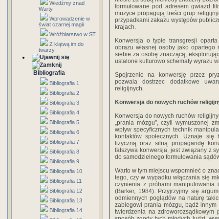
Wiedźmy znad
formułowane pod adresem gwiazd film
Warty
muzyce propagują treści grup religijn
Wprowadzenie w
przypadkami zakazu występów publiczn
świat czarnej magii
krajach.
Wróżbiarstwo w ST
Konwersja o typie transgresji opart
Z klątwą im do
obrazu własnej osoby jako opartego 
twarzy
siebie za osobę znaczącą, eksploruj
ustalone kulturowo schematy wyrazu wła
Bibliografia
Spojrzenie na konwersję przez pryz
pozwala dostrzec dodatkowe uwar
Bibliografia 1
religijnych.
Bibliografia 2
Konwersja do nowych ruchów religij
Bibliografia 3
Bibliografia 4
Konwersja do nowych ruchów religijny
Bibliografia 5
„prania mózgu”, czyli wymuszonej zm
wpływ specyficznych technik manipulac
Bibliografia 6
kontaktów społecznych. Uznaje się 
Bibliografia 7
fizyczną oraz silną propagandę konw
fałszywa konwersja, jest związany z 
Bibliografia 8
do samodzielnego formułowania sądów
Bibliografia 9
Warto w tym miejscu wspomnieć o zna
Bibliografia 10
tego, czy w wypadku włączania się mł
Bibliografia 11
czynienia z próbami manipulowania i
Bibliografia 12
(Barker, 1984). Przyjrzyjmy się ar
odmiennych poglądów na naturę takic
Bibliografia 13
zabiegowi prania mózgu, bądź innym
Bibliografia 14
twierdzenia na zdroworozsądkowym pr
sposób zgody tych młodych ludzi, wy