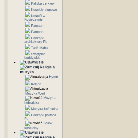
Kaliska cerkiew
Kościoły słupowe
Kościół w
Kosieczynie
Paestum
Panteon
Początki
architektury PL
Tadż Mahal
Świątynie
buddyjskie
Religie a
muzyka
Hymn
Kolęda
Muzyka Wed
Muzyka
hebrajska
Muzyka kościelna
Początki polifonii
PL
Śpiew
kościelny
Religie a