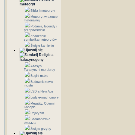
meteoryt
Biblia i meteoryty
Meteoryt w sztuce
materialnej
Podania, legendy i
przepowiednie
Znaczenie i
symbolika meteorytów
Święte kamienie
Religie a
halucynogeny
Asasyni -
Fanatyczni mordercy
Bogini maku
Budowniczowie
mostu
LSD a New Age
Ludzie-muchomory
Megality, Opium i
Konopie
Pejotyzm
Szamanizm a
ekstaza
Święte grzyby