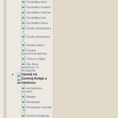
Symbolika barw
Symbolika kamieni
Symbolika kolorów
Symbolika koła
Symbolika lotosu
Sztuka bizantyjska
- 1
Sztuka bizanyjska
- 2
Sztuka islamu
Sztuka
starochrześcijańska
Tańce a religia
Św. Anna
Samotrzeć ze
Strzegomia
Religie a
architektura
Architektura
chrześci.
Babilon
Borobudur
Drewniane kościoły
- PL
Grecka świątynia