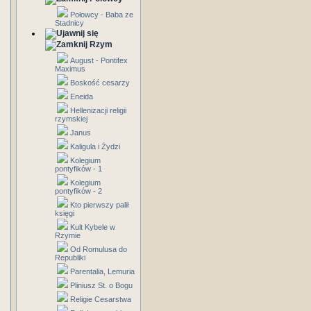
Połowcy - Baba ze
Stadnicy
Rzym
August - Pontifex
Maximus
Boskość cesarzy
Eneida
Hellenizacji religii
rzymskiej
Janus
Kaligula i Żydzi
Kolegium
pontyfików - 1
Kolegium
pontyfików - 2
Kto pierwszy palił
księgi
Kult Kybele w
Rzymie
Od Romulusa do
Republiki
Parentalia, Lemuria
Pliniusz St. o Bogu
Religie Cesarstwa