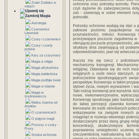
Znaki Zodiaku w
ochronne oraz potrzeby wzrostu. Pie
mitach
czyli dążenie do zabezpieczenia dot
zaś - zawierają w sobie element ryz
Magia
jednostki.
Astrologia
Potrzeby ochronne wydają się stać u
Czarownice
zakresie poziomu zaspokojenia na
Litewskie
przynależności, miłości. Konwersj
przeżywające poczucie zagubienia w o
Czary i czarownice
oferującej poczucie przynależności, ak
Czary i czarty
strukturę dnia zwalniającą od podej
polskie
odpowiedzialności, jawi się wówczas ja
Kary za czarymary
Inaczej ma się rzecz z potrzebam
Magia a religia
mechanizmy transgresji. Mechanizmy
Magia afrykańska
religijnej. Odwołanie się do nich m
religijnych u osób nieco starszych,
Magia babilońska
jednocześnie spostrzegających swoje
Magia podbija świat
perspektyw. Konwersja w takim przypa
Magia w islamie
stylowi życia, nowym wyzwaniem i wa
Taki rodzaj konwersji jest wyraźnie dz
Magia w
nowe, niekonwencjonalne, wykraczaj
średniowieczu
Konwersję spostrzega jako bardziej 
Matka Joanna od
do takiej percepcji zjawiska konwer
Aniołów
kierowane do osób określanych potocz
O czarownicach
wskazywanie na związek nowych pr
osiągnięć w rozwoju własnego potencj
O pojęciu magii
dostarczanymi przez daną grupę religi
Procesy o czary -
koncentracji, skuteczniejsze tech
Prusy
poprawienia umiejętności uczenia si
rzeczywistością nadnaturalną lub Bogi
Sztuka wróżenia
niesie za sobą niekiedy znaczny pozi