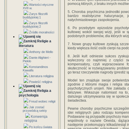
pomocą których, z braku innych możliw
Wartości etyczne
XVII w.
5. Choroba psychiczna jednostki pow
Zarys filozofii
bardzo realistyczne halucynacje,
buddyjskiej 1
natychmiastowego zaspokojenia.
Zarys filozofii
buddyjskiej 2
6. Po przebytym epizodzie psychot
kultowej wokół swojej wizji, jeśli w
Źródło moralności
podobnych problemów, dla których wizj
Religie a
7. Nowe grupy kultowe zyskują szcze
literatura
kiedy większa ilość osób cierpi na po
Anthony de Mello
8. Jeśli kult odniesie sukces zysku
Dante Alighieri -
wyleczony co najmniej z części s
Piekło
kompensatory, czyli wypracowane f
Konstandinos
skuteczność w rozwiązywaniu problem
Kawafis
go teraz rzeczywiste nagrody (prestiż s
Literatura religijna
Model ten znajduje swoje potwierdze
Powieść religijna
zgodnie z którymi magia i religia st
psychotycznych urojeń. Nie zakłada 
Religia a
fałszywe. Wskazuje natomiast na to,
psychologia
dalszego utrzymywania się w społecz
świadectwa.
Freud wobec religii
Jak zostać
Pewne choroby psychiczne szczególni
przywódcą sekty
idei religijnych jako rodzaju kompe
Konwersja
Podawane są przypadki psychozy mani
religijna
wspólnoty o nazwie Oneida, dążące
następnie przekonujący kilkadziesiąt 
Po końcu świata
wreszcie przypadki schizofrenii - kl