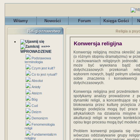
Witamy
Nowości
Forum
Księga Gości
N
Religioznawstwo
Religia a psy
Konwersja religijna
==>>
WPROWADZENIE
Konwersję religijną można określić j
(o różnym stopniu dramatyzmu) w prz
Podstawowa
i zachowaniach religijnych jednostki
terminologia
może być wywołana bądź odr
Czym jest kult?
dotychczasowych przekonań reli
wyborem nowych, bądź pełnym uświa
Co to jest rytuał?
sobie znaczenia i konsekwencji
Absolut
dotychczasowych.
Anioły
Konwersja religijna jest przedmiotem 
Ateizm
spotykamy analizy prowadzone z per
Bóg
dynamiki religii, a koncentrujące s
blokowania przez kulturę przejścia 
Cud
takiego podejścia mogą być prace z
Deizm
afrykańskich na działania misyjne 
akulturacji religii w nowym kontekś
Demonizm
opisu tego procesu mogą być modele zaw
Fenomenologia
religii
Problem konwersji pojawia się ró
Fundamentalizm
wówczas oddziaływanie grupy religijn
religijny
członkiem grupy. Najczęściej analiz