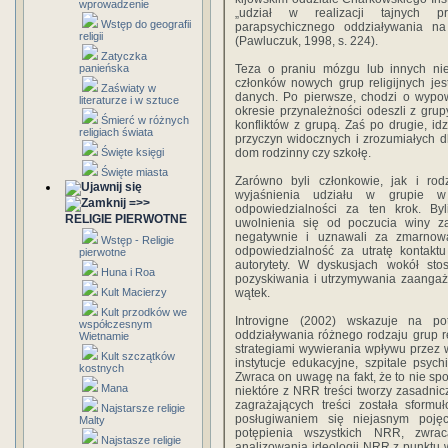
wprowadzenie
„udział w realizacji tajnych p
Wstęp do geografii
parapsychicznego oddziaływania na
religii
(Pawluczuk, 1998, s. 224).
Zatyczka
panieńska
Teza o praniu mózgu lub innych ni
członków nowych grup religijnych je
Zaświaty w
danych. Po pierwsze, chodzi o wypow
literaturze i w sztuce
okresie przynależności odeszli z grup
Śmierć w różnych
konfliktów z grupą. Zaś po drugie, idz
religiach świata
przyczyn widocznych i zrozumiałych dl
Święte księgi
dom rodzinny czy szkołę.
Święte miasta
Zarówno byli członkowie, jak i rod
wyjaśnienia udziału w grupie w
=>>
odpowiedzialności za ten krok. By
RELIGIE PIERWOTNE
uwolnienia się od poczucia winy za
negatywnie i uznawali za zmarnowa
Wstęp - Religie
odpowiedzialność za utratę kontakt
pierwotne
autorytety. W dyskusjach wokół s
Huna i Roa
pozyskiwania i utrzymywania zaangażo
Kult Macierzy
wątek.
Kult przodków we
Introvigne (2002) wskazuje na pot
współczesnym
oddziaływania różnego rodzaju grup r
Wietnamie
strategiami wywierania wpływu przez w
Kult szczątków
instytucje edukacyjne, szpitale psyc
kostnych
Zwraca on uwagę na fakt, że to nie sp
Mana
niektóre z NRR treści tworzy zasadnic
zagrażających treści została sformu
Najstarsze religie
posługiwaniem się niejasnym poję
Malty
potępienia wszystkich NRR, zwra
Najstasze religie
analizowania ideologii NRR z punktu 