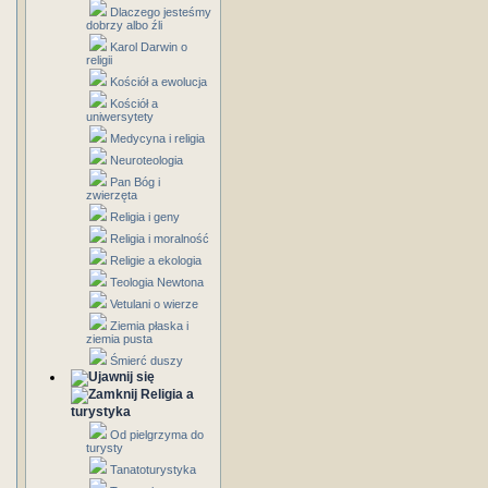
Dlaczego jesteśmy
dobrzy albo źli
Karol Darwin o
religii
Kościół a ewolucja
Kościół a
uniwersytety
Medycyna i religia
Neuroteologia
Pan Bóg i
zwierzęta
Religia i geny
Religia i moralność
Religie a ekologia
Teologia Newtona
Vetulani o wierze
Ziemia płaska i
ziemia pusta
Śmierć duszy
Religia a
turystyka
Od pielgrzyma do
turysty
Tanatoturystyka