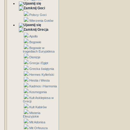
Goci
Polscy Goci
Wierzenia Gotów
Grecja
Apollo
Bogowie
Bogowie w
tragediach Eurypidesa
Dionizje
Grecja i Egipt
Grecka świątynia
Hermes Kylleński
Hestia i Westa
Kadmos i Harmonia
Kosmogonia
Kult Asklepiosa w
Grecji
Kult Kabirów
Misteria
Eleuzyjskie
Mit Adonisa
Mit Orfeusza