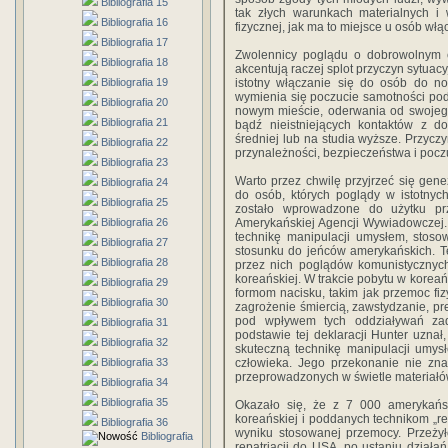
Bibliografia 15
tak złych warunkach materialnych i
Bibliografia 16
fizycznej, jak ma to miejsce u osób włą
Bibliografia 17
Zwolennicy poglądu o dobrowolnym c
Bibliografia 18
akcentują raczej splot przyczyn sytuac
Bibliografia 19
istotny włączanie się do osób do no
wymienia się poczucie samotności po
Bibliografia 20
nowym mieście, oderwania od swojego
Bibliografia 21
bądź nieistniejących kontaktów z 
średniej lub na studia wyższe. Przycz
Bibliografia 22
przynależności, bezpieczeństwa i pocz
Bibliografia 23
Warto przez chwilę przyjrzeć się gen
Bibliografia 24
do osób, których poglądy w istotnych
Bibliografia 25
zostało wprowadzone do użytku pr
Bibliografia 26
Amerykańskiej Agencji Wywiadowczej. 
technikę manipulacji umysłem, stos
Bibliografia 27
stosunku do jeńców amerykańskich. 
Bibliografia 28
przez nich poglądów komunistycznych.
koreańskiej. W trakcie pobytu w korea
Bibliografia 29
formom nacisku, takim jak przemoc fizy
Bibliografia 30
zagrożenie śmiercią, zawstydzanie, p
pod wpływem tych oddziaływań zade
Bibliografia 31
podstawie tej deklaracji Hunter uzna
Bibliografia 32
skuteczną technikę manipulacji umy
Bibliografia 33
człowieka. Jego przekonanie nie zna
przeprowadzonych w świetle materiałów 
Bibliografia 34
Bibliografia 35
Okazało się, że z 7 000 amerykańsk
koreańskiej i poddanych technikom „r
Bibliografia 36
wyniku stosowanej przemocy. Przeży
Bibliografia
repatriacji do USA, po ustaniu dział