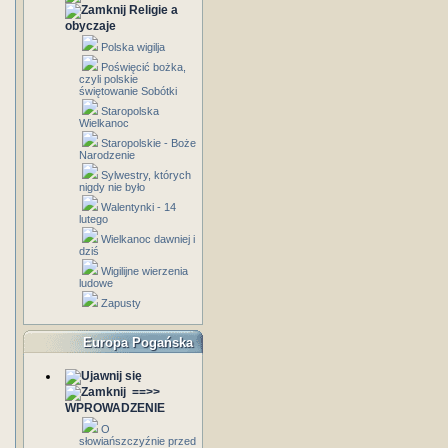
Religie a
obyczaje
Polska wigilja
Poświęcić bożka,
czyli polskie
świętowanie Sobótki
Staropolska
Wielkanoc
Staropolskie - Boże
Narodzenie
Sylwestry, których
nigdy nie było
Walentynki - 14
lutego
Wielkanoc dawniej i
dziś
Wigilijne wierzenia
ludowe
Zapusty
Europa Pogańska
==>>
WPROWADZENIE
O
słowiańszczyźnie przed