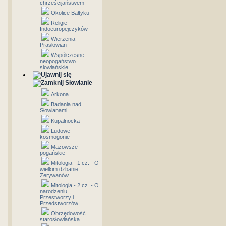
chrześcijaństwem
Okolice Bałtyku
Religie
Indoeuropejczyków
Wierzenia
Prasłowian
Współczesne
neopogaństwo
słowiańskie
Słowianie
Arkona
Badania nad
Słowianami
Kupalnocka
Ludowe
kosmogonie
Mazowsze
pogańskie
Mitologia - 1 cz. - O
wielkim dzbanie
Zerywanów
Mitologia - 2 cz. - O
narodzeniu
Przestworzy i
Przedstworzów
Obrzędowość
starosłowiańska