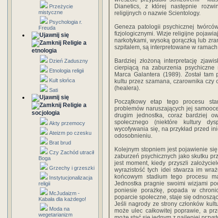
Dianetics, z której następnie rozw
Przeżycie
mistyczne
religijnych o nazwie Scientology.
Psychologia r.
Geneza patologii psychicznej twórcó
Freuda
fizjologicznymi. Wizje religijne pojaw
narkotykami, wysoką gorączką lub zra
Religie a
szpitalem, są interpretowane w ramach
etnologia
Bardziej złożoną interpretację zjaw
Dzień Zaduszny
cierpiącą na zaburzenia psychiczne
Etnologia religii
Marca Galantera (1989). Został tam
Kult słońca
kultu przez szamana, czarownika czy
(healera).
Sati
Początkowy etap tego procesu sta
Religie a
problemów naruszających jej samooce
socjologia
drugim jednostka, coraz bardziej o
społecznego (niektóre kultury dy
Akty przemocy
wycofywania się, na przykład przed ini
Ateizm po czesku
odosobnieniu.
Brat brud
Kolejnym stopniem jest pojawienie si
Czy Zachód utracił
zaburzeń psychicznych jako skutku p
Boga
jest moment, kiedy przyszli założycie
Grzechy i grzeszki
wyrazistość tych idei stwarza im wr
końcowym stadium tego procesu ma 
Instytucjonalizacja
Jednostka pragnie swoimi wizjami podz
religii
poniesie porażkę, popada w chronic
McJudaizm -
poparcie społeczne, staje się odnoszą
Kabała dla każdego!
Jeśli nagrody ze strony członków kul
Moda na
może ulec całkowitej poprawie, a pr
wegetarianizm
może stać się jednym z najlepiej przy