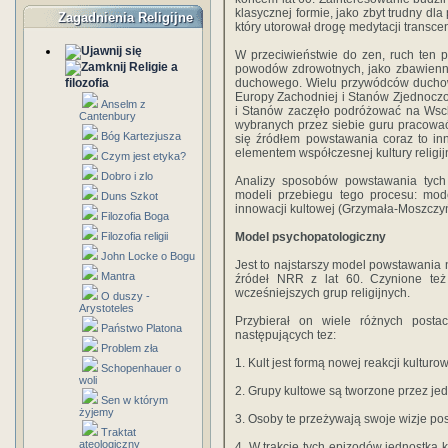
klasycznej formie, jako zbyt trudny dl
Zagadnienia Religijne
który utorował drogę medytacji transce
W przeciwieństwie do zen, ruch ten 
Religie a
powodów zdrowotnych, jako zbawienny
filozofia
duchowego. Wielu przywódców duchowyc
Europy Zachodniej i Stanów Zjednoczo
Anselm z
i Stanów zaczęło podróżować na Wschó
Cantenbury
wybranych przez siebie guru pracowa
Bóg Kartezjusza
się źródłem powstawania coraz to inny
elementem współczesnej kultury religi
Czym jest etyka?
Dobro i zlo
Analizy sposobów powstawania tyc
modeli przebiegu tego procesu: mod
Duns Szkot
innowacji kultowej (Grzymała-Moszczy
Filozofia Boga
Filozofia religii
Model psychopatologiczny
John Locke o Bogu
Jest to najstarszy model powstawania 
Mantra
źródeł NRR z lat 60. Czynione też 
wcześniejszych grup religijnych.
O duszy -
Arystoteles
Przybierał on wiele różnych posta
Państwo Platona
następujących tez:
Problem zła
1. Kult jest formą nowej reakcji kultur
Schopenhauer o
woli
2. Grupy kultowe są tworzone przez jed
Sen w którym
żyjemy
3. Osoby te przeżywają swoje wizje po
Traktat
ateologiczny
4. W trakcie tych epizodów jednostka 