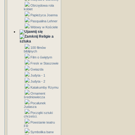
Obrzędowa rola
kobiet
Papieżyca Joanna
Pasqualina Lehner
Wdowy w Kościele
Religie a
sztuka
100 filmów
biblijnych
Film o świętym
Fresk w Staszowie
Gwiazda
Judyta - 1
Judyta - 2
Katakumby Rzymu
Ornament
średniowiecza
Pocałunek
Judasza
Początki sztuki
chrześci.
Powstanie teatru
FR
Symbolika barw