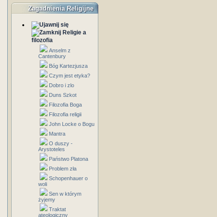
Zagadnienia Religijne
Religie a
filozofia
Anselm z
Cantenbury
Bóg Kartezjusza
Czym jest etyka?
Dobro i zlo
Duns Szkot
Filozofia Boga
Filozofia religii
John Locke o Bogu
Mantra
O duszy -
Arystoteles
Państwo Platona
Problem zła
Schopenhauer o
woli
Sen w którym
żyjemy
Traktat
ateologiczny