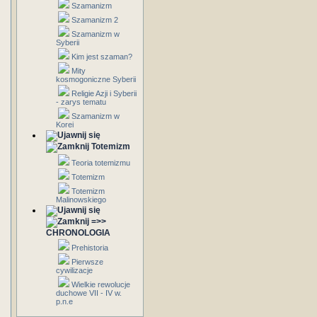
Szamanizm
Szamanizm 2
Szamanizm w
Syberii
Kim jest szaman?
Mity
kosmogoniczne Syberii
Religie Azji i Syberii
- zarys tematu
Szamanizm w
Korei
Totemizm
Teoria totemizmu
Totemizm
Totemizm
Malinowskiego
=>>
CHRONOLOGIA
Prehistoria
Pierwsze
cywilizacje
Wielkie rewolucje
duchowe VII - IV w.
p.n.e