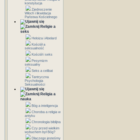
konstytucja
Zjednoczenie
Włoch i likwidacja
Państwa Kościelnego
Religie a
seks
Heloiza i Abelard
Kościół a
seksualność
Kościół i seks
Pesymizm
seksualny
Seks a celibat
Tantryczna
Psychologia
Seksualności
Religia a
nauka
Bóg a inteligencja
Choroba a religia w
antyku
Chronologia biblijna
Czy przed wielkim
wybuchem był Bóg?
Dlaczego jesteśmy