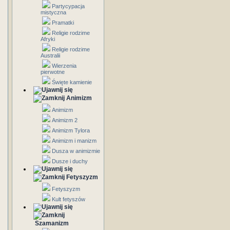
Partycypacja
mistyczna
Pramatki
Religie rodzime
Afryki
Religie rodzime
Australii
Wierzenia
pierwotne
Święte kamienie
Animizm
Animizm
Animizm 2
Animizm Tylora
Animizm i manizm
Dusza w animizmie
Dusze i duchy
Fetyszyzm
Fetyszyzm
Kult fetyszów
Szamanizm