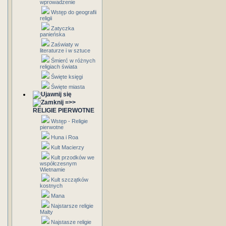
wprowadzenie
Wstęp do geografii
religii
Zatyczka
panieńska
Zaświaty w
literaturze i w sztuce
Śmierć w różnych
religiach świata
Święte księgi
Święte miasta
=>>
RELIGIE PIERWOTNE
Wstęp - Religie
pierwotne
Huna i Roa
Kult Macierzy
Kult przodków we
współczesnym
Wietnamie
Kult szczątków
kostnych
Mana
Najstarsze religie
Malty
Najstasze religie