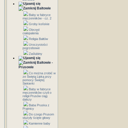
Bałtowie
Baby w fabryce
męczenników - cz. 2
Groby końskie
Obrzęd
ciałopalenia
Religia Bałtów
Uroczystości
pogrzebowe
Zaślubiny
Bałtowie -
Prusowie
Co można zrobić w
ze Świętą Lipką przy
pomocy Świętej
Siekierki
Baby w fabryce
męczenników czyli o
religii Prusów ciąg
dalszy
Baba Pruska z
Prątnicy
Do czego Prusom
służyły ścięte głowy
Kamienne baby