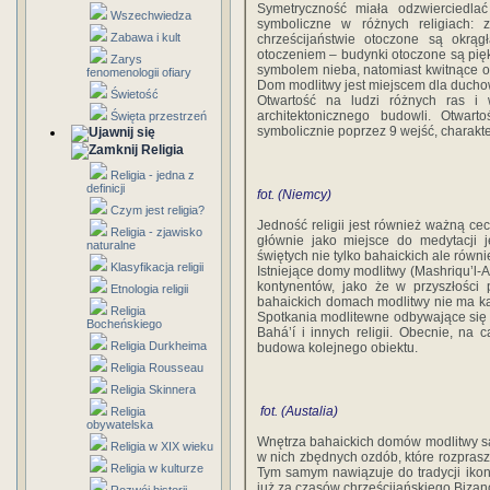
Symetryczność miała odzwierciedl
Wszechwiedza
symboliczne w różnych religiach:
Zabawa i kult
chrześcijaństwie otoczone są okrą
otoczeniem – budynki otoczone są pięk
Zarys
symbolem nieba, natomiast kwitnące 
fenomenologii ofiary
Dom modlitwy jest miejscem dla duchow
Świetość
Otwartość na ludzi różnych ras i
architektonicznego budowli. Otwarto
Święta przestrzeń
symbolicznie poprzez 9 wejść, charakt
Religia
Religia - jedna z
definicji
fot. (Niemcy)
Czym jest religia?
Jedność religii jest również ważną c
Religia - zjawisko
głównie jako miejsce do medytacji 
naturalne
świętych nie tylko bahaickich ale równie
Klasyfikacja religii
Istniejące domy modlitwy (Mashriqu’l-
kontynentów, jako że w przyszłości 
Etnologia religii
bahaickich domach modlitwy nie ma k
Religia
Spotkania modlitewne odbywające się 
Bocheńskiego
Bahá’í i innych religii. Obecnie, na
Religia Durkheima
budowa kolejnego obiektu.
Religia Rousseau
Religia Skinnera
fot. (Austalia)
Religia
obywatelska
Wnętrza bahaickich domów modlitwy s
Religia w XIX wieku
w nich zbędnych ozdób, które rozprasza
Religia w kulturze
Tym samym nawiązuje do tradycji ikon
już za czasów chrześcijańskiego Bizan