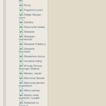
lata
Perun
Pogański Łysiec
Religie Słowian -
zarys
Sobótka
Stworzenie świata
Słowianie
Słowianie -
ciekawostki
Słowianie Połabscy
Słowianie
Wschodni
Słowiańska dusza
Ukraiński Olimp
W kraju Peruna,
Swaroga i Welesa
Wieniec, wianki
Wierzenia Słowian
Wierzenia plemion
prapolskich
Wilcze plemię
Wodny świat
topielców i rusałek
Światowid ze
Zbrucza