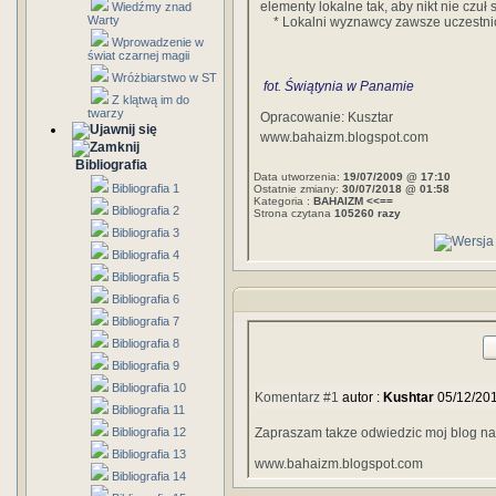
elementy lokalne tak, aby nikt nie czuł s
Wiedźmy znad
Warty
* Lokalni wyznawcy zawsze uczestnic
Wprowadzenie w
świat czarnej magii
Wróżbiarstwo w ST
fot. Świątynia w Panamie
Z klątwą im do
twarzy
Opracowanie: Kusztar
www.bahaizm.blogspot.com
Bibliografia
Data utworzenia:
19/07/2009 @ 17:10
Bibliografia 1
Ostatnie zmiany:
30/07/2018 @ 01:58
Kategoria :
BAHAIZM <<==
Bibliografia 2
Strona czytana
105260 razy
Bibliografia 3
Bibliografia 4
Bibliografia 5
Bibliografia 6
Bibliografia 7
Bibliografia 8
Bibliografia 9
Bibliografia 10
Komentarz #1
autor :
Kushtar
05/12/20
Bibliografia 11
Bibliografia 12
Zapraszam takze odwiedzic moj blog n
Bibliografia 13
www.bahaizm.blogspot.com
Bibliografia 14