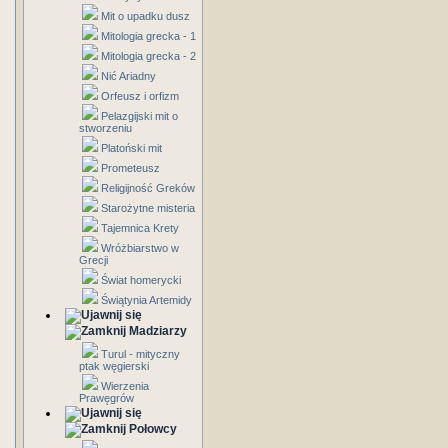
Mit o upadku dusz
Mitologia grecka - 1
Mitologia grecka - 2
Nić Ariadny
Orfeusz i orfizm
Pelazgijski mit o
stworzeniu
Platoński mit
Prometeusz
Religijność Greków
Starożytne misteria
Tajemnica Krety
Wróżbiarstwo w
Grecji
Świat homerycki
Świątynia Artemidy
Madziarzy
Turul - mityczny
ptak węgierski
Wierzenia
Prawęgrów
Połowcy