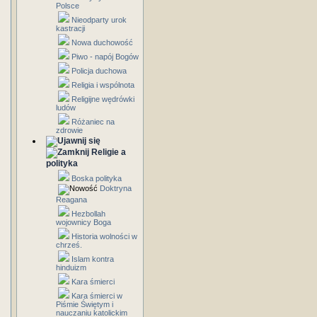
Polsce
Nieodparty urok
kastracji
Nowa duchowość
Piwo - napój Bogów
Policja duchowa
Religia i wspólnota
Religijne wędrówki
ludów
Różaniec na
zdrowie
Religie a
polityka
Boska polityka
Doktryna
Reagana
Hezbollah
wojownicy Boga
Historia wolności w
chrześ.
Islam kontra
hinduizm
Kara śmierci
Kara śmierci w
Piśmie Świętym i
nauczaniu katolickim