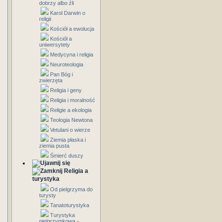
dobrzy albo źli
Karol Darwin o
religii
Kościół a ewolucja
Kościół a
uniwersytety
Medycyna i religia
Neuroteologia
Pan Bóg i
zwierzęta
Religia i geny
Religia i moralność
Religie a ekologia
Teologia Newtona
Vetulani o wierze
Ziemia płaska i
ziemia pusta
Śmierć duszy
Religia a
turystyka
Od pielgrzyma do
turysty
Tanatoturystyka
Turystyka
pielgrzymkowa -