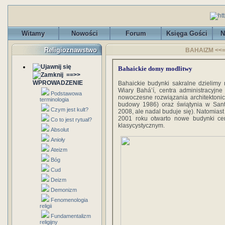
Witamy
Nowości
Forum
Księga Gości
N
Religioznawstwo
BAHAIZM <<==
Bahaickie domy modlitwy
==>>
WPROWADZENIE
Bahaickie budynki sakralne dzielimy
Wiary Bahá’í, centra administracyjn
Podstawowa
nowoczesne rozwiązania architektonic
terminologia
budowy 1986) oraz świątynia w San
Czym jest kult?
2008, ale nadal buduje się). Natomias
2001 roku otwarto nowe budynki cen
Co to jest rytuał?
klasycystycznym.
Absolut
Anioły
Ateizm
Bóg
Cud
Deizm
Demonizm
Fenomenologia
religii
Fundamentalizm
religijny