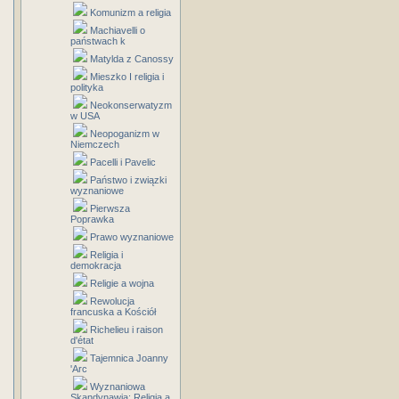
Komunizm a religia
Machiavelli o
państwach k
Matylda z Canossy
Mieszko I religia i
polityka
Neokonserwatyzm
w USA
Neopoganizm w
Niemczech
Pacelli i Pavelic
Państwo i związki
wyznaniowe
Pierwsza
Poprawka
Prawo wyznaniowe
Religia i
demokracja
Religie a wojna
Rewolucja
francuska a Kościół
Richelieu i raison
d'état
Tajemnica Joanny
'Arc
Wyznaniowa
Skandynawia: Religia a