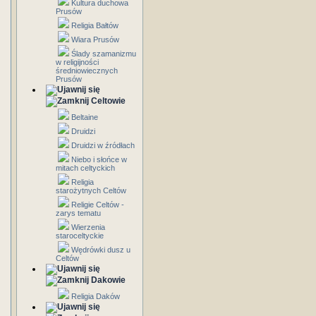
Kultura duchowa
Prusów
Religia Bałtów
Wiara Prusów
Ślady szamanizmu
w religijności
średniowiecznych
Prusów
Celtowie
Beltaine
Druidzi
Druidzi w źródłach
Niebo i słońce w
mitach celtyckich
Religia
starożytnych Celtów
Religie Celtów -
zarys tematu
Wierzenia
staroceltyckie
Wędrówki dusz u
Celtów
Dakowie
Religia Daków