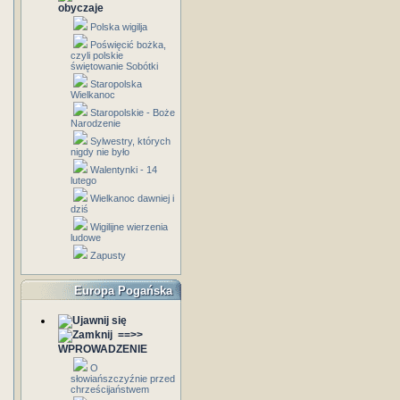
obyczaje
Polska wigilja
Poświęcić bożka,
czyli polskie
świętowanie Sobótki
Staropolska
Wielkanoc
Staropolskie - Boże
Narodzenie
Sylwestry, których
nigdy nie było
Walentynki - 14
lutego
Wielkanoc dawniej i
dziś
Wigilijne wierzenia
ludowe
Zapusty
Europa Pogańska
==>>
WPROWADZENIE
O
słowiańszczyźnie przed
chrześcijaństwem