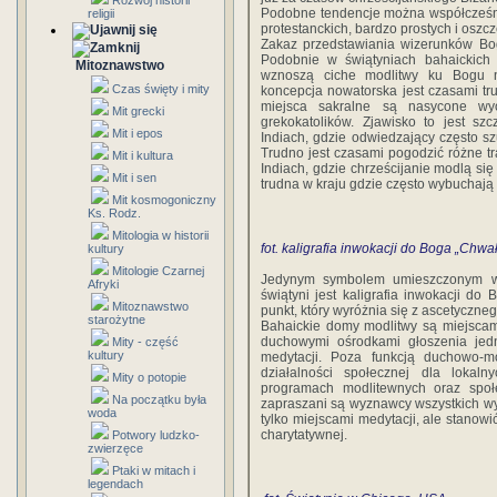
Rozwój historii
Podobne tendencje można współcześni
religii
protestanckich, bardzo prostych i oszc
Zakaz przedstawiania wizerunków Bog
Podobnie w świątyniach bahaickich 
Mitoznawstwo
wznoszą ciche modlitwy ku Bogu n
Czas święty i mity
koncepcja nowatorska jest czasami tr
miejsca sakralne są nasycone wyo
Mit grecki
grekokatolików. Zjawisko to jest sz
Mit i epos
Indiach, gdzie odwiedzający często sz
Trudno jest czasami pogodzić różne tr
Mit i kultura
Indiach, gdzie chrześcijanie modlą s
Mit i sen
trudna w kraju gdzie często wybuchają w
Mit kosmogoniczny
Ks. Rodz.
Mitologia w historii
fot. kaligrafia inwokacji do Boga „Chw
kultury
Mitologie Czarnej
Jedynym symbolem umieszczonym w 
Afryki
świątyni jest kaligrafia inwokacji do
Mitoznawstwo
punkt, który wyróżnia się z ascetyczne
starożytne
Bahaickie domy modlitwy są miejscam
duchowymi ośrodkami głoszenia jedn
Mity - część
kultury
medytacji. Poza funkcją duchowo-m
działalności społecznej dla lokal
Mity o potopie
programach modlitewnych oraz społ
Na początku była
zapraszani są wyznawcy wszystkich wy
woda
tylko miejscami medytacji, ale stanow
charytatywnej.
Potwory ludzko-
zwierzęce
Ptaki w mitach i
legendach