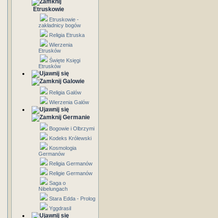
Etruskowie
Etruskowie -
zakładnicy bogów
Religia Etruska
Wierzenia
Etrusków
Święte Księgi
Etrusków
Galowie
Religia Galów
Wierzenia Galów
Germanie
Bogowie i Olbrzymi
Kodeks Królewski
Kosmologia
Germanów
Religia Germanów
Religie Germanów
Saga o
Nibelungach
Stara Edda - Prolog
Yggdrasil