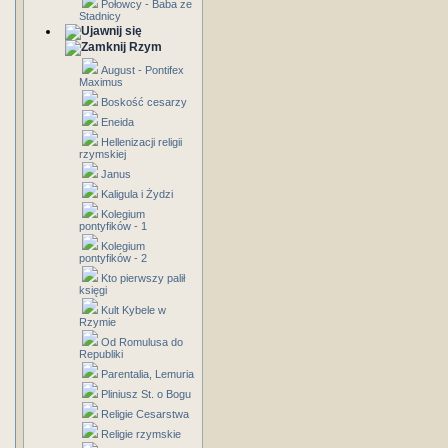
Połowcy - Baba ze
Stadnicy
Rzym
August - Pontifex
Maximus
Boskość cesarzy
Eneida
Hellenizacji religii
rzymskiej
Janus
Kaligula i Żydzi
Kolegium
pontyfików - 1
Kolegium
pontyfików - 2
Kto pierwszy palił
księgi
Kult Kybele w
Rzymie
Od Romulusa do
Republiki
Parentalia, Lemuria
Pliniusz St. o Bogu
Religie Cesarstwa
Religie rzymskie