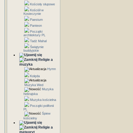
Kościoły słupowe
Kościół w
Kosieczynie
Paestum
Panteon
Początki
architektury PL
Tadż Mahal
Świątynie
buddyjskie
Religie a
muzyka
Hymn
Kolęda
Muzyka Wed
Muzyka
hebrajska
Muzyka kościelna
Początki polifonii
PL
Śpiew
kościelny
Religie a
meteoryt