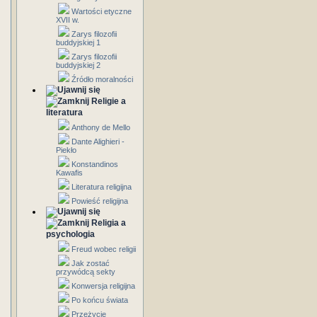
Wartości etyczne
XVII w.
Zarys filozofii
buddyjskiej 1
Zarys filozofii
buddyjskiej 2
Źródło moralności
Religie a
literatura
Anthony de Mello
Dante Alighieri -
Piekło
Konstandinos
Kawafis
Literatura religijna
Powieść religijna
Religia a
psychologia
Freud wobec religii
Jak zostać
przywódcą sekty
Konwersja religijna
Po końcu świata
Przeżycie