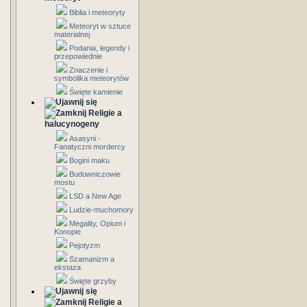
Biblia i meteoryty
Meteoryt w sztuce
materialnej
Podania, legendy i
przepowiednie
Znaczenie i
symbolika meteorytów
Święte kamienie
Religie a
halucynogeny
Asasyni -
Fanatyczni mordercy
Bogini maku
Budowniczowie
mostu
LSD a New Age
Ludzie-muchomory
Megality, Opium i
Konopie
Pejotyzm
Szamanizm a
ekstaza
Święte grzyby
Religie a