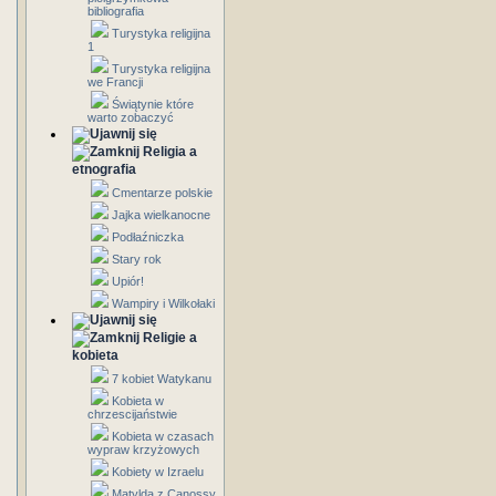
bibliografia
Turystyka religijna
1
Turystyka religijna
we Francji
Świątynie które
warto zobaczyć
Religia a
etnografia
Cmentarze polskie
Jajka wielkanocne
Podłaźniczka
Stary rok
Upiór!
Wampiry i Wilkołaki
Religie a
kobieta
7 kobiet Watykanu
Kobieta w
chrzescijaństwie
Kobieta w czasach
wypraw krzyżowych
Kobiety w Izraelu
Matylda z Canossy