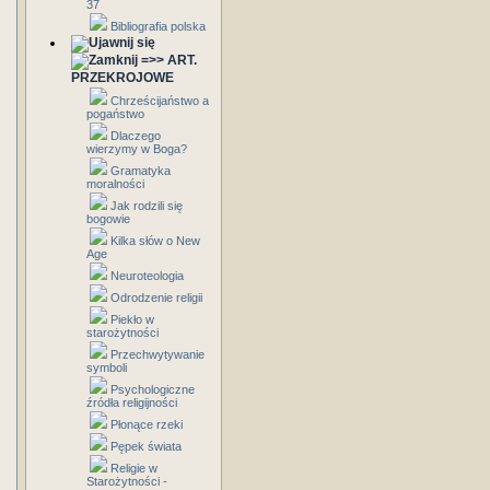
37
Bibliografia polska
=>> ART.
PRZEKROJOWE
Chrześcijaństwo a
pogaństwo
Dlaczego
wierzymy w Boga?
Gramatyka
moralności
Jak rodzili się
bogowie
Kilka słów o New
Age
Neuroteologia
Odrodzenie religii
Piekło w
starożytności
Przechwytywanie
symboli
Psychologiczne
źródła religijności
Płonące rzeki
Pępek świata
Religie w
Starożytności -