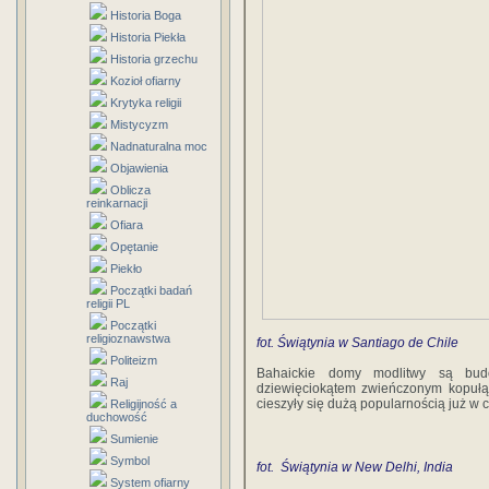
Historia Boga
Historia Piekła
Historia grzechu
Kozioł ofiarny
Krytyka religii
Mistycyzm
Nadnaturalna moc
Objawienia
Oblicza
reinkarnacji
Ofiara
Opętanie
Piekło
Początki badań
religii PL
Początki
religioznawstwa
fot. Świątynia w Santiago de Chile
Politeizm
Bahaickie domy modlitwy są bud
Raj
dziewięciokątem zwieńczonym kopułą
cieszyły się dużą popularnością już w
Religijność a
duchowość
Sumienie
Symbol
fot. Świątynia w New Delhi, India
System ofiarny