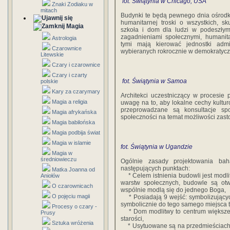
fot. Świątynia w Chicago, USA
Znaki Zodiaku w
mitach
Budynki te będą pewnego dnia ośrodk
humanitarnej troski o wszystkich, sk
Magia
szkoła i dom dla ludzi w podeszłym
zagadnieniami społecznymi, humanit
Astrologia
tymi mają kierować jednostki admin
Czarownice
wybieranych rokrocznie w demokratyc
Litewskie
Czary i czarownice
Czary i czarty
fot. Świątynia w Samoa
polskie
Kary za czarymary
Architekci uczestniczący w procesie
Magia a religia
uwagę na to, aby lokalne cechy kultu
przeprowadzane są konsultacje sp
Magia afrykańska
społeczności na temat możliwości zasto
Magia babilońska
Magia podbija świat
Magia w islamie
fot. Świątynia w Ugandzie
Magia w
średniowieczu
Ogólnie zasady projektowania b
następujących punktach:
Matka Joanna od
* Celem istnienia budowli jest modli
Aniołów
warstw społecznych, budowle są otw
O czarownicach
wspólnie modlą się do jednego Boga,
O pojęciu magii
* Posiadają 9 wejść: symbolizujących
symbolicznie do tego samego miejsca t
Procesy o czary -
* Dom modlitwy to centrum większego
Prusy
starości,
Sztuka wróżenia
* Usytuowane są na przedmieściach m