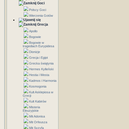
Goci
Polscy Goci
Wierzenia Gotów
Grecja
Apollo
Bogowie
Bogowie w
tragediach Eurypidesa
Dionizje
Grecja i Egipt
Grecka świątynia
Hermes Kylleński
Hestia i Westa
Kadmos i Harmonia
Kosmogonia
Kult Asklepiosa w
Grecji
Kult Kabirów
Misteria
Eleuzyjskie
Mit Adonisa
Mit Orfeusza
Mit Syzyfa