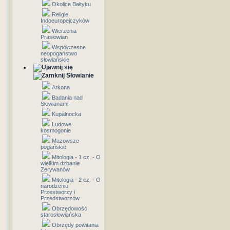
Okolice Bałtyku
Religie
Indoeuropejczyków
Wierzenia
Prasłowian
Współczesne
neopogaństwo
słowiańskie
Słowianie
Arkona
Badania nad
Słowianami
Kupalnocka
Ludowe
kosmogonie
Mazowsze
pogańskie
Mitologia - 1 cz. - O
wielkim dzbanie
Zerywanów
Mitologia - 2 cz. - O
narodzeniu
Przestworzy i
Przedstworzów
Obrzędowość
starosłowiańska
Obrzędy powitania