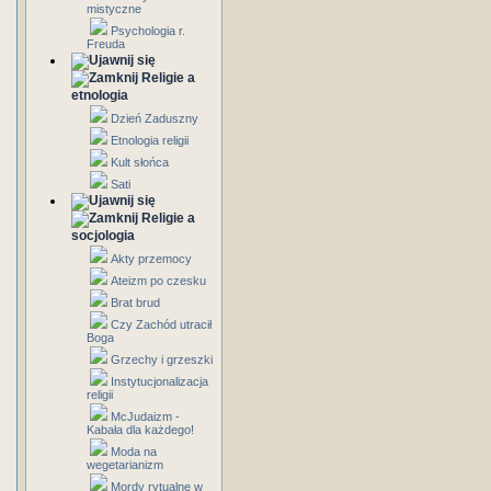
mistyczne
Psychologia r.
Freuda
Religie a
etnologia
Dzień Zaduszny
Etnologia religii
Kult słońca
Sati
Religie a
socjologia
Akty przemocy
Ateizm po czesku
Brat brud
Czy Zachód utracił
Boga
Grzechy i grzeszki
Instytucjonalizacja
religii
McJudaizm -
Kabała dla każdego!
Moda na
wegetarianizm
Mordy rytualne w