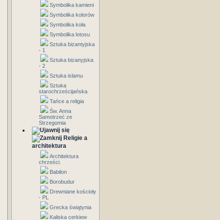
Symbolika kamieni
Symbolika kolorów
Symbolika koła
Symbolika lotosu
Sztuka bizantyjska
- 1
Sztuka bizanyjska
- 2
Sztuka islamu
Sztuka
starochrześcijańska
Tańce a religia
Św. Anna
Samotrzeć ze
Strzegomia
Religie a
architektura
Architektura
chrześci.
Babilon
Borobudur
Drewniane kościoły
- PL
Grecka świątynia
Kaliska cerkiew