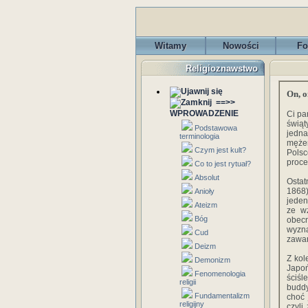
Witamy
Nowości
Fo
Religioznawstwo
On, o
==>>
WPROWADZENIE
Ci pa
świąt
Podstawowa
jedna
terminologia
mężem
Czym jest kult?
Polsc
proce
Co to jest rytuał?
Absolut
Ostat
1868)
Anioły
jeden
Ateizm
ze wz
Bóg
obec
wyzn
Cud
zawar
Deizm
Z kol
Demonizm
Japoń
Fenomenologia
ściśl
religii
buddy
Fundamentalizm
choć 
religijny
czyli