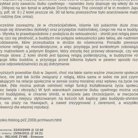
zykład przy zawarciu ślubu cywilnego - nazwisko żony dopisuje się wtedy do re
 (Więcej na ten temat w artykule Doroty Hałasy The concept of Ie in modern Ja
ty, pdf, str. 9.) Z kolei jeszcze ok. 30 lat temu powszechne było aranżowanie mał
 rodzinę (tzw. omiai).
ocześnie zauważmy, że w chrześcijaństwie, islamie lub judaizmie duże znac
isuje się dziewictwu (kobiety) oraz przysiędze małżeńskiej, czego nie ma w buddy
ō. Wynika to prawdopodobnie z podejścia do seksualności - shintō jest religią pier
rej czci się płodność, a buddyzm nie potępia seksualności jako takiej, ale nadmier
poddawanie, które przeszkadza w drodze do oświecenia. Ponadto pierwsze
nione religie są monoteistyczne, a więc przysięga jest konkretnym zobowią
y małżonkiem a jedynym Bogiem, który zresztą bez przerwy obserwuje, czy wi
ymuje słowa. Z kolei shintō jest typową religią politeistyczną, w buddyzmie r
ępuje kilku buddów, a przysięga przed kilkoma bytami w pewien sposób ro
cie odpowiedzialności za jej dotrzymanie.
yższych powodów ślub w Japonii, choć ma takie samo ważne znaczenie społecz
sce, nie jest tak ściśle związany z religią, która sama w sobie nie jest czyn
ałującym na relacje społeczne w sensie oceny moralnej oraz wpływu na życie os
stek. (Nie można jednak odmówić religii funkcji kształtowania życia społe
ez święta i obrzędy.) W tych warunkach zawarcie ślubu cywilnego można uc
yni buddyjskiej, w chramie shintō, w kościele jako chrześcijanin, w meczeci
manin, w miejscu stylizowanym na kościół lub kaplicę jako buddysto-shintoi
lu, na plaży na Hawajach, a nawet zrezygnować z ceremonii, a wszystk
kwencji dla własnej reputacji.
//tokio.fotolog.pl/2,2008,archiwum.html
worzenia:
22/03/2009 @ 12:42
e zmiany:
15/06/2011 @ 18:21
ia :
RELIGIE ŻYWE - Sintoizm