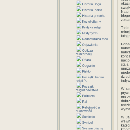
okazj
Historia Boga
świąt
Historia Piekła
Nato
błogo
Historia grzechu
zosta
Kozioł ofiarny
Krytyka religii
Takie
relac
Mistycyzm
tutaj
Nadnaturalna moc
Ponad
Objawienia
naboż
Oblicza
naucz
reinkarnacji
końc
Ofiara
nacjo
stała
Opętanie
umrze
Piekło
niedo
dziec
Początki badań
indyw
religii PL
Początki
W ra
religioznawstwa
prywa
Politeizm
ma zn
dobrz
Raj
rodz
Religijność a
wymag
duchowość
Sumienie
W Jap
wewną
Symbol
kateg
System ofiarny
który