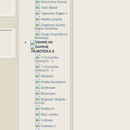
Starożytna Grecja
Tadź Mahal
Tajemnice Egiptu 2
Wielkie pytania
Zaginione skarby
Majów i Azteków
Zwoje Znad Morza
Martwego
FILMOTEKA II
7 Grzechów
Głównych - 1
7 Grzechów
Głównych - 2
Abraham
Arabia Saudyjska
Aztekowie
Bizancjum
Bogowie i Boginie -
Grecja
Buddyzm
Bóg i sztuka
Celtowie
Celtowie 2