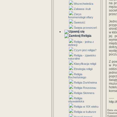
na pr
Wszechwiedza
męża.
Zabawa i kult
socie
przez
Zarys
fenomenologii ofiary
Jedn
Świetość
przyp
Święta przestrzeń
shint
w któ
Religia
jej 
wymie
Religia - jedna z
międz
definicji
dotrz
Czym jest religia?
wyst
poczu
Religia - zjawisko
naturalne
Z pow
Klasyfikacja religii
w Pol
oddzi
Etnologia religii
jedno
Religia
poprz
Bocheńskiego
świąt
Religia Durkheima
muzuł
hote
Religia Rousseau
konse
Religia Skinnera
-----
Religia
obywatelska
http:
Religia w XIX wieku
Data ut
Religia w kulturze
Ostatni
Kategor