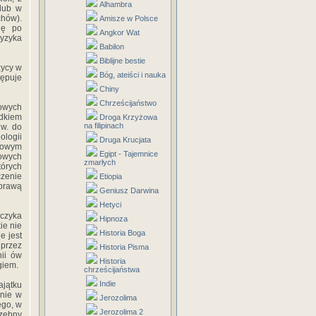
Alhambra
 lub w
chów).
Amisze w Polsce
ię po
Angkor Wat
ryzyka
Babilon
Biblijne bestie
zycy w
Bóg, ateiści i nauka
tępuje
Chiny
Chrześcijaństwo
iowych
adkiem
Droga Krzyżowa
na filipinach
 w. do
logii
Druga Krucjata
skowym
Egipt - Tajemnice
towych
zmarłych
tórych
czenie
Etiopia
sprawą
Geniusz Darwina
Hetyci
czyka
Hipnoza
ie nie
Historia Boga
e jest
 przez
Historia Pisma
ii ów
Historia
giem.
chrześcijaństwa
Indie
ajątku
enie w
Jerozolima
ego, w
Jerozolima 2
rzebny