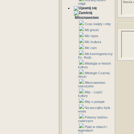
Rozwój historii
Strona 
religii
Mitoznawstwo
Czas święty i mity
Mit grecki
Mit i epos
Mit i kultura
Mit i sen
Mit kosmogoniczny
Ks. Rodz.
Mitologia w historii
kultury
Mitologie Czarnej
Afryki
Mitoznawstwo
starożytne
Mity - część
kultury
Mity o potopie
Na początku była
woda
Potwory ludzko-
zwierzęce
Ptaki w mitach i
legendach