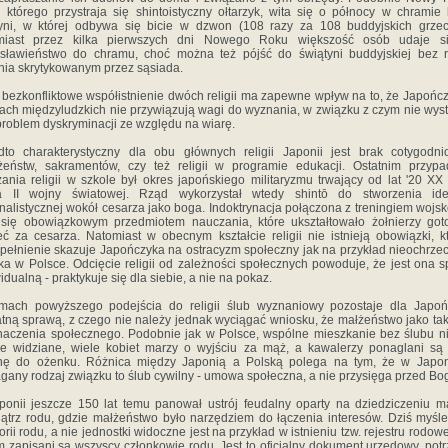
i którego przystraja się shintoistyczny ołtarzyk, wita się o północy w chramie
yni, w której odbywa się bicie w dzwon (108 razy za 108 buddyjskich grze
miast przez kilka pierwszych dni Nowego Roku większość osób udaje s
sławieństwo do chramu, choć można też pójść do świątyni buddyjskiej bez 
nia skrytykowanym przez sąsiada.
 bezkonfliktowe współistnienie dwóch religii ma zapewne wpływ na to, że Japońc
jach międzyludzkich nie przywiązują wagi do wyznania, w związku z czym nie wys
 problem dyskryminacji ze względu na wiarę.
to charakterystyczny dla obu głównych religii Japonii jest brak cotygodn
eństw, sakramentów, czy też religii w programie edukacji. Ostatnim przyp
ania religii w szkole był okres japońskiego militaryzmu trwający od lat '20 XX
a II wojny światowej. Rząd wykorzystał wtedy shintō do stworzenia ideo
nalistycznej wokół cesarza jako boga. Indoktrynacja połączona z treningiem woj
 się obowiązkowym przedmiotem nauczania, które ukształtowało żołnierzy go
ć za cesarza. Natomiast w obecnym kształcie religii nie istnieją obowiązki, k
pełnienie skazuje Japończyka na ostracyzm społeczny jak na przykład nieochrze
ka w Polsce. Odcięcie religii od zależności społecznych powoduje, że jest ona 
idualną - praktykuje się dla siebie, a nie na pokaz.
mach powyższego podejścia do religii ślub wyznaniowy pozostaje dla Japoń
tną sprawą, z czego nie należy jednak wyciągać wniosku, że małżeństwo jako tak
aczenia społecznego. Podobnie jak w Polsce, wspólne mieszkanie bez ślubu ni
e widziane, wiele kobiet marzy o wyjściu za mąż, a kawalerzy ponaglani są
inę do ożenku. Różnica między Japonią a Polską polega na tym, że w Japon
any rodzaj związku to ślub cywilny - umowa społeczna, a nie przysięga przed Bo
onii jeszcze 150 lat temu panował ustrój feudalny oparty na dziedziczeniu m
trz rodu, gdzie małżeństwo było narzędziem do łączenia interesów. Dziś myśl
orii rodu, a nie jednostki widoczne jest na przykład w istnieniu tzw. rejestru rodow
m zapisani są wszyscy członkowie rodu. Jest to oficjalny dokument urzędowy, pot