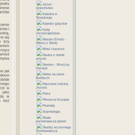
jestru
Jezus -
panese
dzieciństwo
żeństw
Katedra w
Strasburgu
Katedry gotyckie
zenie
zmie i
Kody
wotną,
chrześcijaństwa
ne się
Masaru Emoto -
 trzy
Wieści z Wody
zaniem
Mnisi i kacerze
erzący
ównież
Nauka o stanie
zmywa
umyslu
Newton - Mroczny
Heretyk
ne jak
Niebo na ziemi -
nikiem
Buddyzm
obiste
cznego
Nieznana rodzina
Jezusa
zcić w
e jako
Petra
sta, w
Pierwsza Krucjata
o bez
Piramidy
Scjentologia
Skala
porównawcza planet
Skarby wczesnego
Średniowiecza