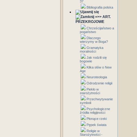
37
Bibliografia polska
=>> ART.
PRZEKROJOWE
Chrześcijaństwo a
pogaństwo
Dlaczego
wierzymy w Boga?
Gramatyka
moralności
Jak rodzili się
bogowie
Kilka słów o New
Age
Neuroteologia
Odrodzenie religii
Piekło w
starożytności
Przechwytywanie
symboli
Psychologiczne
źródła religijności
Płonące rzeki
Pępek świata
Religie w
Starożytności -