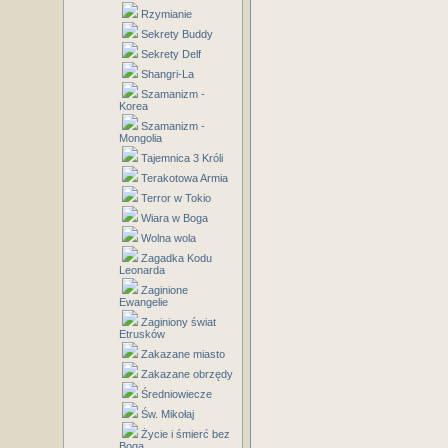
Rzymianie
Sekrety Buddy
Sekrety Delf
Shangri-La
Szamanizm -
Korea
Szamanizm -
Mongolia
Tajemnica 3 Króli
Terakotowa Armia
Terror w Tokio
Wiara w Boga
Wolna wola
Zagadka Kodu
Leonarda
Zaginione
Ewangelie
Zaginiony świat
Etrusków
Zakazane miasto
Zakazane obrzędy
Średniowiecze
Św. Mikołaj
Życie i śmierć bez
Boga