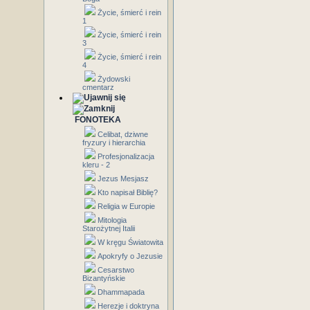
Życie, śmierć i rein
1
Życie, śmierć i rein
3
Życie, śmierć i rein
4
Żydowski
cmentarz
FONOTEKA
Celibat, dziwne
fryzury i hierarchia
Profesjonalizacja
kleru - 2
Jezus Mesjasz
Kto napisał Biblię?
Religia w Europie
Mitologia
Starożytnej Italii
W kręgu Światowita
Apokryfy o Jezusie
Cesarstwo
Bizantyńskie
Dhammapada
Herezje i doktryna