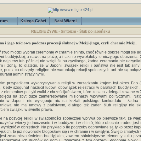
rum
Księga Gości
Nasi Wierni
RELIGIE ŻYWE - Sintoizm - Ślub po japońsku
na i jego teściowa podczas procesji ślubnej w Meiji-jingū, czyli chramie Meiji.
ństwo młodzi wybrali ceremonię w chramie shintō, choć równie dobrze mogli się u
yni buddyjskiej, a nawet na plażę, a i tak nie wywołałoby to niczyjego oburzenia.
k najpierw lub później nie wzięli ślubu cywilnego, żadna ceremonia nie uczyniła
 i zoną. To dlatego, że w Japonii związek religii i państwa nie jest tak silny
e, przez co obrzędy religijne nie warunkują relacji społecznych ani nie są połąc
durami administracyjnymi.
nim przypadkiem wykorzystywania religii w zarządzaniu krajem był okres Edo 
, kiedy szogunat narzucił ludowi obowiązek rejestracji w parafiach buddyjskich. 
 z elementów polityki walki z chrześcijaństwem, które zostało zdelegalizowane w 
ględu na zbyt duże zainteresowanie misjonarzy wpływami politycznymi. Nat
nie w Japonii nie występuje nic na kształt polskiego konkordatu - żadna 
aniowa nie ma umowy z państwem, dlatego też żaden ślub religijny nie sku
ciem związku w świetle prawa.
ei na pozycję religii w świadomości społecznej wpływa po pierwsze fakt, że wię
czyków wierzy jednocześnie i w buddyzm i w shintō, które obecnie trudno jest
e wyróżnić w obrzędach. Na przykład o ile pogrzeby odprawiane są tylko przez ka
jskich, to już noworodki błogosławi się i w chramie i w świątyni. Święto zmarłych
jest zasadniczo świętem buddyjskim, zawiera shintoistyczne elementy kultu prz
 zapraszanie ich duchów do domu i związane z tym obrzędy. Podobnie Nowy 