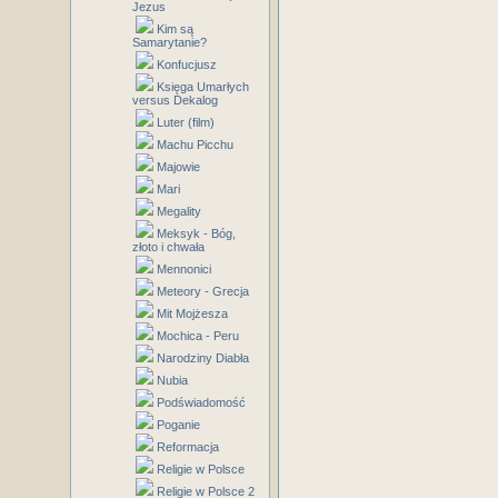
Jezus
Kim są
Samarytanie?
Konfucjusz
Księga Umarłych
versus Dekalog
Luter (film)
Machu Picchu
Majowie
Mari
Megality
Meksyk - Bóg,
złoto i chwała
Mennonici
Meteory - Grecja
Mit Mojżesza
Mochica - Peru
Narodziny Diabła
Nubia
Podświadomość
Poganie
Reformacja
Religie w Polsce
Religie w Polsce 2