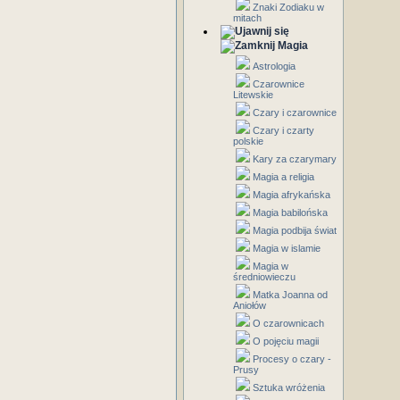
Znaki Zodiaku w
mitach
Magia
Astrologia
Czarownice
Litewskie
Czary i czarownice
Czary i czarty
polskie
Kary za czarymary
Magia a religia
Magia afrykańska
Magia babilońska
Magia podbija świat
Magia w islamie
Magia w
średniowieczu
Matka Joanna od
Aniołów
O czarownicach
O pojęciu magii
Procesy o czary -
Prusy
Sztuka wróżenia