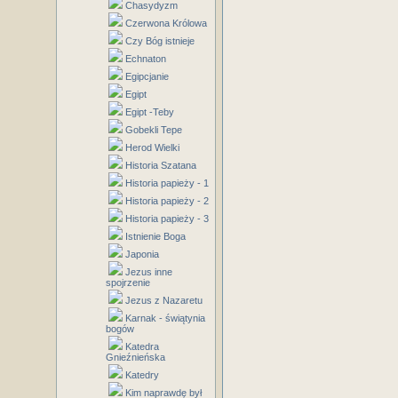
Chasydyzm
Czerwona Królowa
Czy Bóg istnieje
Echnaton
Egipcjanie
Egipt
Egipt -Teby
Gobekli Tepe
Herod Wielki
Historia Szatana
Historia papieży - 1
Historia papieży - 2
Historia papieży - 3
Istnienie Boga
Japonia
Jezus inne
spojrzenie
Jezus z Nazaretu
Karnak - świątynia
bogów
Katedra
Gnieźnieńska
Katedry
Kim naprawdę był