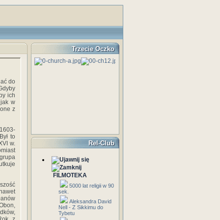
Trzecie Oczko
dać do
 Gdyby
by ich
 jak w
zone z
(1603-
Był to
Rel-Club
XVI w.
omiast
grupa
tkuje
FILMOTEKA
kszość
5000 lat religii w 90
 nawet
sek.
płanów
Aleksandra David
 Obon,
Nell - Z Sikkimu do
odków,
Tybetu
Rok, z