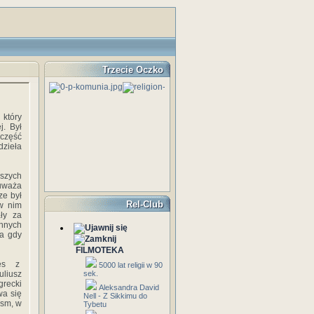
Trzecie Oczko
 który
j. Był
 część
dzieła
szych
 uważa
ze był
Rel-Club
w nim
ły za
nnych
za gdy
FILMOTEKA
enes z
5000 lat religii w 90
uliusz
sek.
grecki
Aleksandra David
wa się
Nell - Z Sikkimu do
ism, w
Tybetu