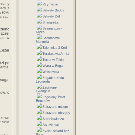
ostały
Rzymianie
zący z
Sekrety Buddy
w roku
arzac,
Sekrety Delf
Shangri-La
Szamanizm -
eziono
Korea
aczej
atu w
Szamanizm -
Mongolia
Tajemnica 3 Króli
Cezar
Terakotowa Armia
Terror w Tokio
dzi po
Wiara w Boga
ercią,
Wolna wola
Zagadka Kodu
waga,
Leonarda
Zaginione
Ewangelie
jów, o
Zaginiony świat
Etrusków
Zakazane miasto
Zakazane obrzędy
tkowe
Średniowiecze
dzieła
Św. Mikołaj
Życie i śmierć bez
rane i
Boga