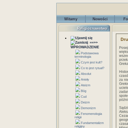
Witamy
Nowości
Fo
Religioznawstwo
Dru
==>>
WPROWADZENIE
Posej
więks
Podstawowa
wszec
terminologia
przek
Czym jest kult?
Greka
Co to jest rytuał?
Hist
Absolut
czasó
Anioły
za ni
Grek
Ateizm
ucie
Bóg
zada
społe
Cud
późni
Deizm
Sądzi
Demonizm
Aleks
Fenomenologia
Cezar
religii
geogr
Fundamentalizm
czasa
religijny
który