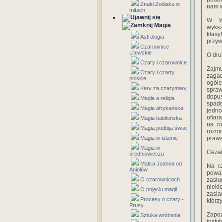
Znaki Zodiaku w
nam w
mitach
W
W
Magia
wyksz
klasy
Astrologia
przyw
Czarownice
Litewskie
O dru
Czary i czarownice
Zajmu
Czary i czarty
zagad
polskie
ogól
Kary za czarymary
spraw
dopus
Magia a religia
spade
Magia afrykańska
jedno
ofiar
Magia babilońska
na ró
Magia podbija świat
rozmo
Magia w islamie
prawa
Magia w
Cezar
średniowieczu
Matka Joanna od
Na cz
Aniołów
poważ
O czarownicach
zasłu
nieki
O pojęciu magii
zasia
Procesy o czary -
którz
Prusy
Zapo
Sztuka wróżenia
instyt