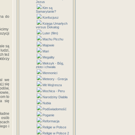
Jezus
Kim są
Samarytanie?
ona do
Konfucjusz
Księga Umarłych
versus Dekalog
rócimy
ozycji
Luter (film)
Machu Picchu
Majowie
ale są
udzi,
Mari
ch też
Megality
którzy
Meksyk - Bóg,
złoto i chwała
Mennonici
Meteory - Grecja
al we
:j się
Mit Mojżesza
odów,
Mochica - Peru
owie,
iom to
Narodziny Diabła
ia się
Nubia
Podświadomość
ładne
Poganie
e osób
Reformacja
jscach
iego i
Religie w Polsce
Religie w Polsce 2