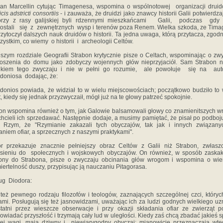
an Marcellin cytując Timagenesa, wspomina o wspólnotowej organizacji drui
cis adstricti consortiis
- i zauważa, że druidzi jako znawcy historii Galii potwierdza
tórzy z rasy galijskiej byli rdzennymi mieszkańcami Galii, podczas gdy
ostali się z zewnętrznych wysp i terenów poza Renem. Wielka szkoda, ze Tim
rzytoczył dalszych nauk druidów o historii. Ta jedna uwaga, którą przytacza, zgodn
zystkim, co wiemy o historii i archeologii Celtów.
szym rozdziale Geografii Strabon krytycznie pisze o Celtach, wspominając o zw
oszenia do domu jako zdobyczy wojennych głów nieprzyjaciół. Sam Strabon n
dkiem tego zwyczaju i nie w pełni go rozumie, ale powołuje się na auto
doniosa dodając, że:
donios powiada, że widział to w wielu miejscowościach; początkowo budziło to
t, kiedy się jednak przyzwyczaił, mógł już na te głowy patrzeć spokojnie.
on wspomina również o tym, jak Galowie balsamowali głowy co znamienitszych 
 chcieli ich sprzedawać. Następnie dodaje, a musimy pamiętać, że pisał po podboju
z Rzym, że "Rzymianie zakazali tych obyczajów, tak jak i innych związany
aniem ofiar, a sprzecznych z naszymi praktykami".
r przekazuje znacznie pełniejszy obraz Celtów z Galii niż Strabon, zwłas
sieniu do społecznych i wojskowych obyczajów. On również, w sposób zaska
bny do Strabona, pisze o zwyczaju obcinania głów wrogom i wspomina o wie
iertelność duszy, przypisując ją nauczaniu Pitagorasa.
ug Diodora:
też pewnego rodzaju filozofów i teologów, zaznających szczególnej czci, który
ami. Posługują się też jasnowidzami, uważając ich za ludzi godnych wielkiego uz
tatni przez wieszcze obserwacje i przy okazji składania ofiar ze zwierząt po
owiadać przyszłość i trzymają cały lud w uległości. Kiedy zaś chcą zbadać jakieś 
iej wagi, mają dziwny i niewiarygodny obyczaj; mianowicie przeznaczają wt