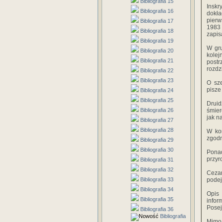
Bibliografia 15
Inskr
Bibliografia 16
dokła
pierw
Bibliografia 17
1983 
Bibliografia 18
zapis
Bibliografia 19
W gru
Bibliografia 20
kole
Bibliografia 21
post
rozdz
Bibliografia 22
Bibliografia 23
O sz
pisze
Bibliografia 24
Bibliografia 25
Druid
Bibliografia 26
śmier
jak n
Bibliografia 27
Bibliografia 28
W ko
zgodn
Bibliografia 29
Bibliografia 30
Ponad
przyr
Bibliografia 31
Bibliografia 32
Cezar
Bibliografia 33
podej
Bibliografia 34
Opis
Bibliografia 35
infor
Posej
Bibliografia 36
Bibliografia
Mimo 