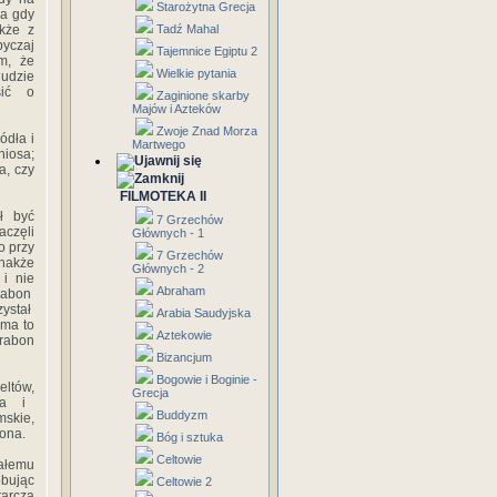
Starożytna Grecja
 a gdy
kże z
Tadź Mahal
byczaj
Tajemnice Egiptu 2
m, że
Wielkie pytania
ludzie
sić o
Zaginione skarby
Majów i Azteków
Zwoje Znad Morza
ódła i
Martwego
niosa;
a, czy
FILMOTEKA II
ł być
7 Grzechów
aczęli
Głównych - 1
o przy
7 Grzechów
dnakże
Głównych - 2
 i nie
Abraham
rabon
zystał
Arabia Saudyjska
 ma to
Aztekowie
trabon
Bizancjum
Bogowie i Boginie -
eltów,
Grecja
ara i
Buddyzm
mskie,
bona.
Bóg i sztuka
Celtowie
całemu
óbując
Celtowie 2
tarcza