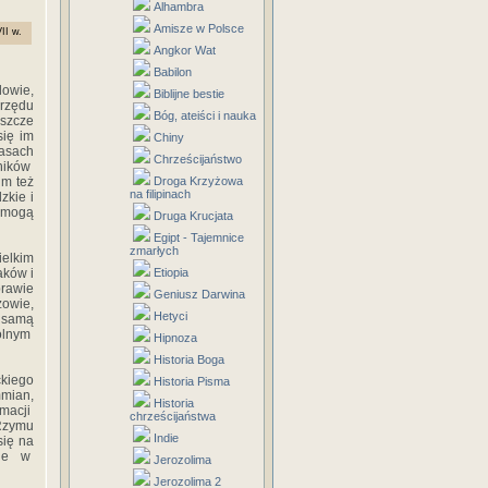
Alhambra
Amisze w Polsce
II w.
Angkor Wat
Babilon
dowie,
Biblijne bestie
brzędu
Bóg, ateiści i nauka
eszcze
się im
Chiny
zasach
Chrześcijaństwo
wników
m też
Droga Krzyżowa
na filipinach
zkie i
 mogą
Druga Krucjata
Egipt - Tajemnice
zmarłych
ielkim
aków i
Etiopia
prawie
Geniusz Darwina
zowie,
Hetyci
 samą
pólnym
Hipnoza
Historia Boga
ckiego
Historia Pisma
mian,
Historia
rmacji
chrześcijaństwa
 Rzymu
Indie
się na
bnie w
Jerozolima
Jerozolima 2