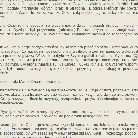
ne przez nich wiadomości, zwłaszcza Cezar, uwikłany w bezpośredni konfl
mi, podaje informacje, których brak u Strabona i Diodora i których nie powta
doniosem. Warto tu zauważyć, ze Cezar całą inteligencję galijską określa 
ów.
ąc o Cezarze nie sposób nie wspomnieć o dwóch braciach druidach, których 
e znał. Dywicjak był przywódcą (princeps) Eduów, których stolica znajdowała
cte (dziś Mont Beuvray). To Dywicjak dal Rzymianom pretekst do rozpoczęcia p
kiwał on silnego sprzymierzeńca, by razem odeprzeć najazdy Germanów. W r
. przybył do Rzymu, gdzie pozwolono mu wystąpić przed senatem, co wykorzyst
ć o pomoc wojskową. W czasie pobytu w Rzymie gościł u Kwintusa Cycerona (Q
us Cicero, 102--43 p.n.e.), pretora, zarządcy prowincji i młodszego brata sł
 i polityka, Cycerona (Marcus Tullius Cicero, l 06-43 p.n.e.). To Cyceron wspomi
cjak był druidem zaznajomionym z filozofią przyrody i potrafiącym przepow
złość.
cie do brata Marek Cyceron stwierdza:
barbarzyńskie nię zaniedbują systemu wróżb. W Galii żyją druidzi, poznałem jed
 Dywicjaka z ludu Eduów, twojego gościa i panegirystę. Twierdził, że zna prawa n
 Grecy nazywają filozofią przyrody, przepowiadał przyszłość stosując zarówno 
 wnioskowanie.
Dywicjak wrócił w strony ojczyste, zabrał zapewne z sobą rzymskie obie
zu, ponieważ z całych sił poświecił się popieraniu takiego sojuszu.
zasem jednak Cezar przekonywał rzymski senat do udzielenia poparcia wr
cjaka, Ariowistowi, władcy germańskich Swebów. Wreszcie w roku 58 p.n.e. 
zł sposobność, by wmieszać się w wewnętrzne sprawy Galii i rozpocząć podbó
nych za najważniejsze tereny celtyckie.