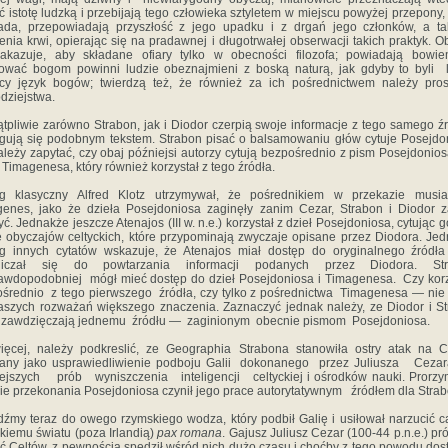
ć istotę ludzką i przebijają tego człowieka sztyletem w miejscu powyżej przepony,
ada, przepowiadają przyszłość z jego upadku i z drgań jego członków, a ta
enia krwi, opierając się na pradawnej i długotrwałej obserwacji takich praktyk. O
nakazuje, aby składane ofiary tylko w obecności filozofa; powiadają bowie
ować bogom powinni ludzie obeznajmieni z boską naturą, jak gdyby to byli 
ący język bogów; twierdzą też, że również za ich pośrednictwem należy pro
dziejstwa.
tpliwie zarówno Strabon, jak i Diodor czerpią swoje informacje z tego samego źr
gują się podobnym tekstem. Strabon pisać o balsamowaniu głów cytuje Posejdo
ależy zapytać, czy obaj późniejsi autorzy cytują bezpośrednio z pism Posejdonios
Timagenesa, który również korzystał z tego źródła.
log klasyczny Alfred Klotz utrzymywał, że pośrednikiem w przekazie musia
enes, jako że dzieła Posejdoniosa zaginęły zanim Cezar, Strabon i Diodor z
yć. Jednakże jeszcze Atenajos (III w. n.e.) korzystał z dzieł Posejdoniosa, cytując g
e obyczajów celtyckich, które przypominają zwyczaje opisane przez Diodora. Je
g innych cytatów wskazuje, że Atenajos miał dostęp do oryginalnego źródła
niczał się do powtarzania informacji podanych przez Diodora. St
awdopodobniej mógł mieć dostęp do dzieł Posejdoniosa i Timagenesa. Czy kor
średnio z tego pierwszego źródła, czy tylko z pośrednictwa Timagenesa — nie
aszych rozważań większego znaczenia. Zaznaczyć jednak należy, ze Diodor i S
 zawdzięczają jednemu źródłu — zaginionym obecnie pismom Posejdoniosa.
ęcej, należy podkreslić, ze Geographia Strabona stanowiła ostry atak na C
sany jako usprawiedliwienie podboju Galii dokonanego przez Juliusza Cez
ejszych prób wyniszczenia inteligencji celtyckiej i ośrodków nauki. Prorzy
kie przekonania Posejdoniosa czynił jego prace autorytatywnym źródłem dla Stra
dźmy teraz do owego rzymskiego wodza, który podbił Galię i usiłował narzucić 
ckiemu światu (poza Irlandią)
pax romana
. Gajusz Juliusz Cezar (100-44 p.n.e.) pr
ć Celtów, z pewnością spędził wśród nich dużo czasu i choćby z tego powodu dos