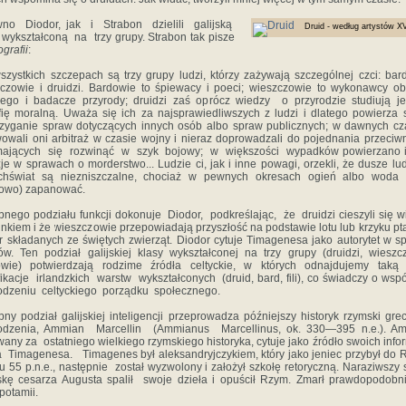
no Diodor, jak i Strabon dzielili galijską
Druid - według artystów XV
 wykształconą na trzy grupy. Strabon tak pisze
grafii
:
zystkich szczepach są trzy grupy ludzi, którzy zażywają szczególnej czci: bar
czowie i druidzi. Bardowie to śpiewacy i poeci; wieszczowie to wykonawcy o
nego i badacze przyrody; druidzi zaś oprócz wiedzy o przyrodzie studiują j
ofię moralną. Uważa się ich za najsprawiedliwszych z ludzi i dlatego powierza 
rzyganie spraw dotyczących innych osób albo spraw publicznych; w dawnych c
owali oni arbitraż w czasie wojny i nieraz doprowadzali do pojednania przeci
mających się rozwinąć w szyk bojowy; w większości wypadków powierzano i
je w sprawach o morderstwo... Ludzie ci, jak i inne powagi, orzekli, że dusze lud
chświat są niezniszczalne, chociaż w pewnych okresach ogień albo woda
sowo) zapanować.
nego podziału funkcji dokonuje Diodor, podkreślając, że druidzi cieszyli się w
nkiem i że wieszczowie przepowiadają przyszłość na podstawie lotu lub krzyku pt
ar składanych ze świętych zwierząt. Diodor cytuje Timagenesa jako autorytet w s
ów. Ten podział galijskiej klasy wykształconej na trzy grupy (druidzi, wieszc
owie) potwierdzają rodzime źródła celtyckie, w których odnajdujemy taką
fikacje irlandzkich warstw wykształconych (druid, bard, fili), co świadczy o ws
dzeniu celtyckiego porządku społecznego.
ny podział galijskiej inteligencji przeprowadza późniejszy historyk rzymski gre
odzenia, Ammian Marcellin (Ammianus Marcellinus, ok. 330—395 n.e.). Am
any za ostatniego wielkiego rzymskiego historyka, cytuje jako źródło swoich info
 Timagenesa. Timagenes był aleksandryjczykiem, który jako jeniec przybył do
u 55 p.n.e., następnie został wyzwolony i założył szkołę retoryczną. Naraziwszy 
skę cesarza Augusta spalił swoje dzieła i opuścił Rzym. Zmarł prawdopodo
otamii.