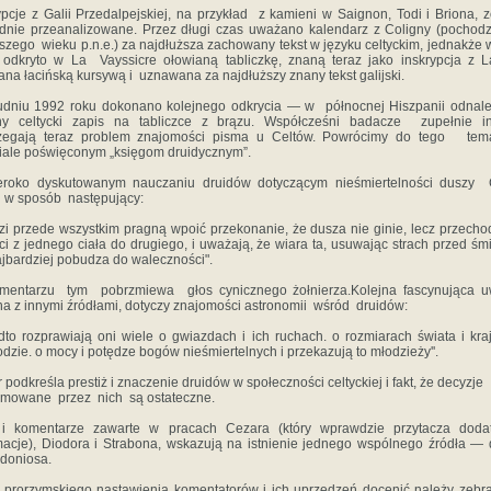
ypcje z Galii Przedalpejskiej, na przykład z kamieni w Saignon, Todi i Briona, z
dnie przeanalizowane. Przez długi czas uważano kalendarz z Coligny (pochod
szego wieku p.n.e.) za najdłuższa zachowany tekst w języku celtyckim, jednakże 
odkryto w La Vayssicre ołowianą tabliczkę, znaną teraz jako inskrypcja z L
ana łacińską kursywą i uznawana za najdłuższy znany tekst galijski.
dniu 1992 roku dokonano kolejnego odkrycia — w północnej Hiszpanii odnal
jny celtycki zapis na tabliczce z brązu. Współcześni badacze zupełnie in
rzegają teraz problem znajomości pisma u Celtów. Powrócimy do tego tem
iale poświęconym „księgom druidycznym”.
eroko dyskutowanym nauczaniu druidów dotyczącym nieśmiertelności duszy 
 w sposób następujący:
zi przede wszystkim pragną wpoić przekonanie, że dusza nie ginie, lecz przecho
ci z jednego ciała do drugiego, i uważają, że wiara ta, usuwając strach przed śmi
ajbardziej pobudza do waleczności".
mentarzu tym pobrzmiewa głos cynicznego żołnierza.Kolejna fascynująca u
a z innymi źródłami, dotyczy znajomości astronomii wśród druidów:
to rozprawiają oni wiele o gwiazdach i ich ruchach. o rozmiarach świata i kra
odzie. o mocy i potędze bogów nieśmiertelnych i przekazują to młodzieży''.
 podkreśla prestiż i znaczenie druidów w społeczności celtyckiej i fakt, że decyzje
mowane przez nich są ostateczne.
 i komentarze zawarte w pracach Cezara (który wprawdzie przytacza doda
macje), Diodora i Strabona, wskazują na istnienie jednego wspólnego źródła — 
doniosa.
prorzymskiego nastawienia komentatorów i ich uprzedzeń docenić należy zeb