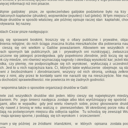
ięcej informacji niż inni pisarze.
ojnie galijskiej
pisze, ze społeczeństwo galijskie podzielone było na trzy 
tałconych kapłanów (
druides
), wojowników (
equites
) i lud (
plebs
). W tym miejscu
fikuje druidów w sposób właściwy, ale później opisuje raczej stan kapłański, ch
oływania tej nazwy.
idach Cezar pisze następująco:
ją się sprawami boskimi, troszczy się o ofiary publiczne i prywatne, obja
nienia religijne; do nich ściąga znaczna liczba mieszkańców dla pobierania nau
e cieszą się oni wielkim u Gallów poważaniem. Albowiem we wszystkich n
ach spornych tak publicznych, jak i prywatnych oni rozstrzygaj:j, zwłaszcza
zczone się jakiegoś przestępstwa. gdy popełniono zbrodnie, jeśli toczą się s
k czy miedze, oni również wyznaczają nagrody i określają wysokość kar; jeżeli kto
stka, czy plemię, nie podporządkuje się ich wyrokowi, wykluczają z uczestni
ach. Jest to u nich najcięższa kara. Ci, których takie wykluczenie obejmuje. są st
wni z bezbożnikami i zbrodniarzami, wszyscy od nich stronią, unikają zetkni
wy z nimi, aby przez te kontakty sami nie narazili się na nieszczęście. Nie ma
 dochodzić sprawiedliwości. nie powierza im się żadnych godności.
 wspomina także o sposobie organizacji druidów w Galii:
ele zaś wszystkich druidów stoi jeden. który cieszy się największym miedz
aniem. Po jego śmierci następca zostaje albo ktoś wyróżniający się spośród 
gami, albo w wypadku gdy jest wielu równych sobie, przez głosowanie drui
edy nawet z bronią w reku walczą o pierwszeństwo. W określonej porze roku d
dają na poświęconym miejscu dla odbycia sądów. Tu schodzą się zewsząd Ws
y maja sprawy sporne, i poddają się ich wyrokom i orzeczeniem’.
znam y się później ze źródłami irlandzkimi, w których opisana została po
ucja.