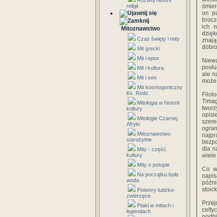
Rozwój historii
religii
śmier
on p
brocz
ich 
Mitoznawstwo
dzięk
Czas święty i mity
znaj
dobro
Mit grecki
Mit i epos
Niewą
posłu
Mit i kultura
ale n
Mit i sen
może 
Mit kosmogoniczny
Ks. Rodz.
Filo
Timag
Mitologia w historii
tworz
kultury
opisi
Mitologie Czarnej
szere
Afryki
ogra
Mitoznawstwo
najpr
starożytne
bezpo
dla n
Mity - część
kultury
wiele
Mity o potopie
Co wi
Na początku była
napi
woda
późni
stoic
Potwory ludzko-
zwierzęce
Przej
Ptaki w mitach i
celty
legendach
podbi