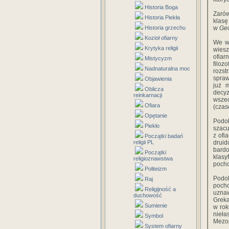
Historia Boga
Zarów
Historia Piekła
klasę
Historia grzechu
w
Geo
Kozioł ofiarny
We ws
Krytyka religii
wiesz
ofiar
Mistycyzm
filoz
Nadnaturalna moc
rozst
spraw
Objawienia
już 
Oblicza
decyz
reinkarnacji
wsze
Ofiara
(cza
Opętanie
Podob
Piekło
szacu
z ofi
Początki badań
religii PL
druid
bard
Początki
klasy
religioznawstwa
pocho
Politeizm
Podob
Raj
poch
Religijność a
uznaw
duchowość
Greka
Sumienie
w rok
nieła
Symbol
Mezop
System ofiarny