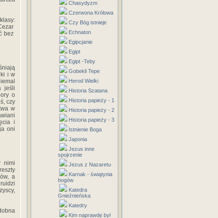
Chasydyzm
Czerwona Królowa
klasy:
Czy Bóg istnieje
 Cezar
Echnaton
oć bez
Egipcjanie
Egipt
Egipt -Teby
śniają
Gobekli Tepe
ki i w
iemal
Herod Wielki
 jeśli
Historia Szatana
pory o
Historia papieży - 1
ś, czy
ctwa w
Historia papieży - 2
awiani
Historia papieży - 3
ęcia i
ja oni
Istnienie Boga
Japonia
Jezus inne
spojrzenie
y nimi
Jezus z Nazaretu
reszty
Karnak - świątynia
dów, a
bogów
ruidzi
zyscy,
Katedra
Gnieźnieńska
Katedry
dobna
Kim naprawdę był