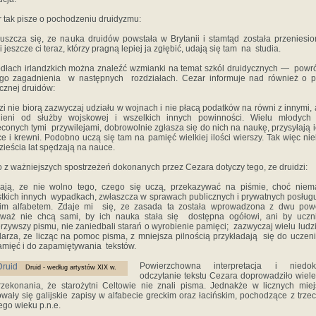
 tak pisze o pochodzeniu druidyzmu:
uszcza się, ze nauka druidów powstała w Brytanii i stamtąd została przeniesi
 i jeszcze ci teraz, którzy pragną lepiej ja zgłębić, udają się tam na studia.
dłach irlandzkich można znaleźć wzmianki na temat szkól druidycznych — pow
go zagadnienia w następnych rozdziałach. Cezar informuje nad również o p
cznej druidów:
zi nie biorą zazwyczaj udziału w wojnach i nie płacą podatków na równi z innymi, 
nieni od służby wojskowej i wszelkich innych powinności. Wielu młodych l
conych tymi przywilejami, dobrowolnie zgłasza się do nich na naukę, przysyłają i
ce i krewni. Podobno uczą się tam na pamięć wielkiej ilości wierszy. Tak więc nie
ieścia lat spędzają na nauce.
 z ważniejszych spostrzeżeń dokonanych przez Cezara dotyczy tego, ze druidzi:
ają, ze nie wolno tego, czego się uczą, przekazywać na piśmie, choć niem
tkich innych wypadkach, zwłaszcza w sprawach publicznych i prywatnych posługuj
kim alfabetem. Zdaje mi się, ze zasada ta została wprowadzona z dwu pow
eważ nie chcą sami, by ich nauka stała się dostępna ogółowi, ani by uczni
rzywszy pismu, nie zaniedbali starań o wyrobienie pamięci; zazwyczaj wielu ludz
darza, ze licząc na pomoc pisma, z mniejsza pilnością przykładają się do uczen
mięć i do zapamiętywania tekstów.
Powierzchowna interpretacja i niedok
Druid - według artystów XIX w.
odczytanie tekstu Cezara doprowadziło wiel
zekonania, że starożytni Celtowie nie znali pisma. Jednakże w licznych mie
wały się galijskie zapisy w alfabecie greckim oraz łacińskim, pochodzące z trzec
ego wieku p.n.e.