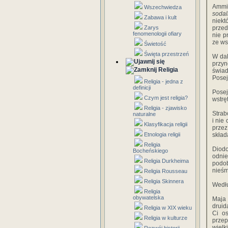
Ammi
Wszechwiedza
sodali
Zabawa i kult
niek
Zarys
przed
fenomenologii ofiary
nie p
ze ws
Świetość
Święta przestrzeń
W dal
przyn
Religia
świa
Posej
Religia - jedna z
definicji
Posej
Czym jest religia?
wstrę
Religia - zjawisko
Strab
naturalne
i nie
Klasyfikacja religii
prze
Etnologia religii
skład
Religia
Diodo
Bocheńskiego
odnie
Religia Durkheima
podo
nieśm
Religia Rousseau
Religia Skinnera
Wedł
Religia
obywatelska
Maja 
druid
Religia w XIX wieku
Ci os
Religia w kulturze
przep
wielk