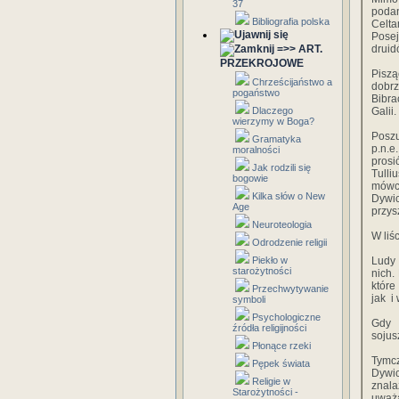
37
poda
Bibliografia polska
Celta
Posej
=>> ART.
druid
PRZEKROJOWE
Pisz
Chrześcijaństwo a
dobrz
pogaństwo
Bibra
Dlaczego
Galii.
wierzymy w Boga?
Poszu
Gramatyka
p.n.e
moralności
prosi
Jak rodzili się
Tulli
bogowie
mówcy
Kilka słów o New
Dywi
Age
przys
Neuroteologia
W liś
Odrodzenie religii
Piekło w
Ludy 
starożytności
nich.
które
Przechwytywanie
jak i
symboli
Psychologiczne
Gdy 
źródła religijności
sojus
Płonące rzeki
Tymc
Pępek świata
Dywi
Religie w
znala
Starożytności -
uważa