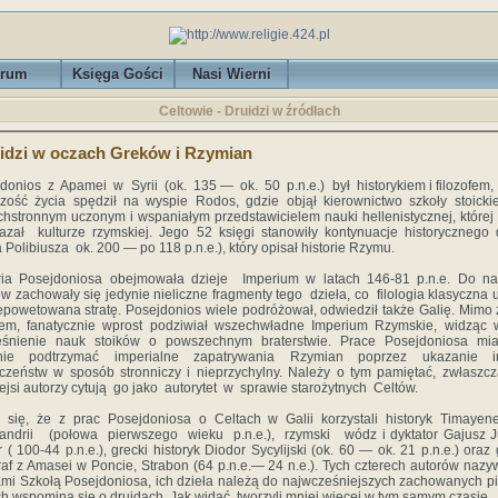
rum
Księga Gości
Nasi Wierni
Celtowie - Druidzi w źródłach
idzi w oczach Greków i Rzymian
donios z Apamei w Syrii (ok. 135 — ok. 50 p.n.e.) był historykiem i filozofem,
zość życia spędził na wyspie Rodos, gdzie objął kierownictwo szkoły stoickie
hstronnym uczonym i wspaniałym przedstawicielem nauki hellenistycznej, której
azał kulturze rzymskiej. Jego 52 księgi stanowiły kontynuacje historycznego 
 Polibiusza ok. 200 — po 118 p.n.e.), który opisał historie Rzymu.
oria Posejdoniosa obejmowała dzieje Imperium w latach 146-81 p.n.e. Do na
w zachowały się jedynie nieliczne fragmenty tego dzieła, co filologia klasyczna
epowetowana stratę. Posejdonios wiele podróżował, odwiedził także Galię. Mimo 
iem, fanatycznie wprost podziwiał wszechwładne Imperium Rzymskie, widząc 
leśnienie nauk stoików o powszechnym braterstwie. Prace Posejdoniosa mia
nie podtrzymać imperialne zapatrywania Rzymian poprzez ukazanie i
czeństw w sposób stronniczy i nieprzychylny. Należy o tym pamiętać, zwłaszc
ejsi autorzy cytują go jako autorytet w sprawie starożytnych Celtów.
 się, że z prac Posejdoniosa o Celtach w Galii korzystali historyk Timay
andrii (połowa pierwszego wieku p.n.e.), rzymski wódz i dyktator Gajusz J
 ( 100-44 p.n.e.), grecki historyk Diodor Sycylijski (ok. 60 — ok. 21 p.n.e.) oraz 
af z Amasei w Poncie, Strabon (64 p.n.e.— 24 n.e.). Tych czterech autorów nazy
mi Szkołą Posejdoniosa, ich dzieła należą do najwcześniejszych zachowanych p
ch wspomina się o druidach. Jak widać, tworzyli mniej więcej w tym samym czasie.