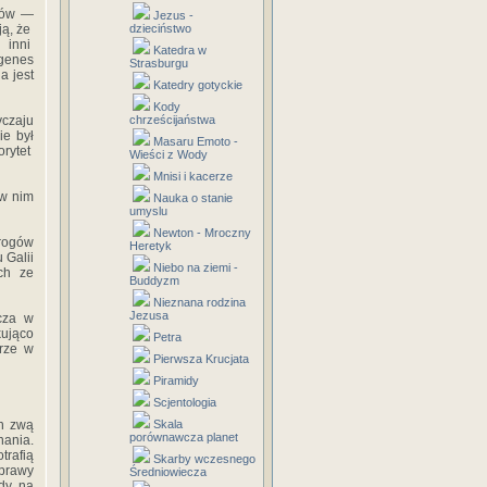
dów —
Jezus -
ją, że
dzieciństwo
 inni
Katedra w
agenes
Strasburgu
a jest
Katedry gotyckie
Kody
yczaju
chrześcijaństwa
ie był
Masaru Emoto -
rytet
Wieści z Wody
Mnisi i kacerze
 w nim
Nauka o stanie
umyslu
Newton - Mroczny
wrogów
Heretyk
 Galii
Niebo na ziemi -
ch ze
Buddyzm
Nieznana rodzina
Jezusa
zcza w
kująco
Petra
rze w
Pierwsza Krucjata
Piramidy
Scjentologia
ch zwą
Skala
porównawcza planet
nania.
trafią
Skarby wczesnego
sprawy
Średniowiecza
edy na