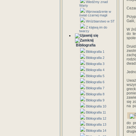
Wiedźmy znad
Warty
Cezar
Wprowadzenie w
świat czarnej magii
Przyp
Galii,
Wróżbiarstwo w ST
Z klątwą im do
W źró
twarzy
do te
społe
Bibliografia
Druid
zwol
Bibliografia 1
zachę
Bibliografia 2
rodzi
dwadz
Bibliografia 3
Bibliografia 4
Jedno
Bibliografia 5
Uważ
Bibliografia 6
wszys
Bibliografia 7
grec
poni
Bibliografia 8
zawie
Bibliografia 9
się z
na pa
Bibliografia 10
Bibliografia 11
Bibliografia 12
do pr
Bibliografia 13
zacho
Bibliografia 14
drugi