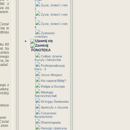
ikt z
Życie, śmierć i rein
rza za
1
mianem
Życie, śmierć i rein
3
Cezar
Życie, śmierć i rein
4
 się w
odboju
Żydowski
cmentarz
oku 60
ał, by
FONOTEKA
uintus
ynnego
Celibat, dziwne
fryzury i hierarchia
na, że
iadać
Profesjonalizacja
kleru - 2
Jezus Mesjasz
Kto napisał Biblię?
nego z
Religia w Europie
atury,
Mitologia
wróżby
Starożytnej Italii
W kręgu Światowita
tnice
Apokryfy o Jezusie
Cesarstwo
Bizantyńskie
ogowi
Cezar
Dhammapada
j ziem
Herezje i doktryna