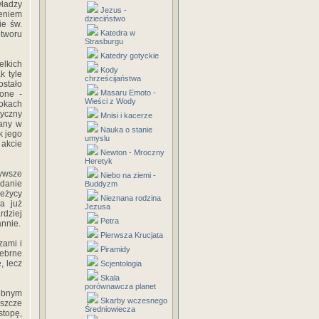
ładzy
Jezus -
eniem
dzieciństwo
ie św.
Katedra w
otworu
Strasburgu
Katedry gotyckie
lkich
Kody
k tyle
chrześcijaństwa
ostało
Masaru Emoto -
ione -
Wieści z Wody
okach
tyczny
Mnisi i kacerze
iany w
Nauka o stanie
k jego
umyslu
akcie
Newton - Mroczny
Heretyk
ywsze
Niebo na ziemi -
adanie
Buddyzm
ieżycy
Nieznana rodzina
ła już
Jezusa
dziej
Petra
annie.
Pierwsza Krucjata
zami i
Piramidy
rebrne
, lecz
Scjentologia
Skala
porównawcza planet
dobnym
Skarby wczesnego
eszcze
Średniowiecza
stopę,