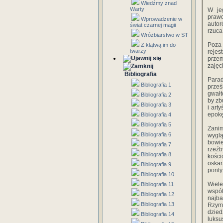
Wiedźmy znad
Warty
W je
prawd
Wprowadzenie w
autor
świat czarnej magii
rzuca
Wróżbiarstwo w ST
Poza
Z klątwą im do
twarzy
reje
przem
zajęc
Bibliografia
Para
Bibliografia 1
prześ
gwałt
Bibliografia 2
by zb
Bibliografia 3
i art
epokę
Bibliografia 4
Bibliografia 5
Zanim
Bibliografia 6
wyglą
bowie
Bibliografia 7
rzeźb
Bibliografia 8
kośc
oskar
Bibliografia 9
ponty
Bibliografia 10
Wiele
Bibliografia 11
wspó
Bibliografia 12
najba
Bibliografia 13
Rzymi
dzie
Bibliografia 14
luksu