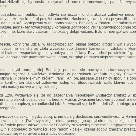
łaci zbliżali się, by prosić i otrzymać od nowo ukoronowanego papieża zwyc
unki.
oczystościach publicznych odbyła się uczta - o charakterze zaledwie nieco
cznym - w czasie której potężni panowie szlachetnego urodzenia przynosili pap
 dania, a król występował w roli podczaszego. Bankiety w Pałacu Laterańskim 
okazałe, jednak ten towarzyszący koronacji Bonifacego VIII najprawdopodobniej pr
tkie inne, które stary Lateran miał okazję dotąd widzieć. Było to niewątpliwie a
stnienia.
neschi, który brał udział w uroczystościach, opisał obfitość drogich win i wyb
, bezcenne kielichy ze złota wysadzanego drogimi kamieniami, zdobione klej
ski i talerze, wspaniałe gobeliny pokrywające ściany. Rzym, choć po wielekroć gra
wał odpowiednie powitanie swemu panu, czerpiąc ze swych nieprzebranych skarb
olu polityki europejskiej Bonifacy poruszał się pewnym i stanowczym kro
jmując zręczne i właściwe działania w początkach konfliktu między Edwar
lskim a Filipem Pięknym, królem Francji. Ani on, ani sami uczestnicy sporu nie dom
że konflikt ten stanowił zaledwie wstęp do długotrwałych walk, którym późn
enia nadały nazwę wojny stuletniej.
ku 1298 wydawało się, że do zażegnania niepokojów wystarczy arbitraż w sp
rii i angielskich posiadłości na terenie Francji. Zwaśnieni królowie poprosili o me
ika, a nie papieża, co podkreślał fakt, że zwracali się do Benedetta Gaetaniego, a 
acego VIII.
ryjczycy narzekali między sobą, iż nie da się dochodzić sprawiedliwości w Rzymi
c za nią słono. „Dwór rzymski jest nienasycony, jego apetyt nie do zaspokojenia - 
osić wiele podarunków". I chociaż Bonifacy za wszelką cenę chciał odgrywać rolę a
y, nie odbierało to wartości jego radom - dzięki czemu zdobył znaczny prestiż,
akował się w sprawowaniu władzy doczesnej.