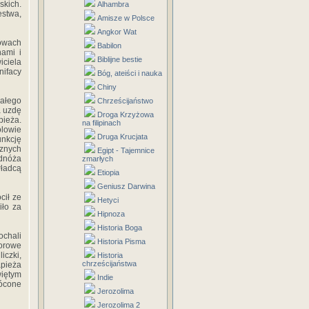
skich.
Alhambra
estwa,
Amisze w Polsce
Angkor Wat
łowach
Babilon
nami i
Biblijne bestie
iciela
nifacy
Bóg, ateiści i nauka
Chiny
załego
Chrześcijaństwo
a uzdę
Droga Krzyżowa
ieża.
na filipinach
ólowie
Druga Krucjata
unkcję
cznych
Egipt - Tajemnice
odnóża
zmarłych
władcą
Etiopia
Geniusz Darwina
cił ze
Hetyci
iło za
Hipnoza
Historia Boga
ochali
Historia Pisma
lorowe
czki,
Historia
chrześcijaństwa
apieża
więtym
Indie
rócone
Jerozolima
Jerozolima 2