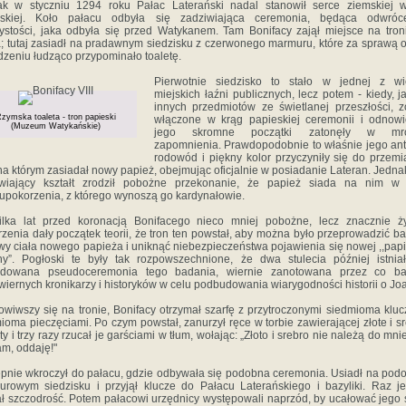
ak w styczniu 1294 roku Pałac Laterański nadal stanowił serce ziemskiej w
eskiej. Koło pałacu odbyła się zadziwiająca ceremonia, będąca odwróc
ystości, jaka odbyła się przed Watykanem. Tam Bonifacy zajął miejsce na tron
a; tutaj zasiadł na pradawnym siedzisku z czerwonego marmuru, które za sprawą 
dzeniu łudząco przypominało toaletę.
Pierwotnie siedzisko to stało w jednej z wie
miejskich łaźni publicznych, lecz potem - kiedy, ja
innych przedmiotów ze świetlanej przeszłości, z
zymska toaleta - tron papieski
włączone w krąg papieskiej ceremonii i odnow
(Muzeum Watykańskie)
jego skromne początki zatonęły w mr
zapomnienia. Prawdopodobnie to właśnie jego an
rodowód i piękny kolor przyczyniły się do przem
 na którym zasiadał nowy papież, obejmując oficjalnie w posiadanie Lateran. Jedna
iwiający kształt zrodził pobożne przekonanie, że papież siada na nim w 
pokorzenia, z którego wynoszą go kardynałowie.
ilka lat przed koronacją Bonifacego nieco mniej pobożne, lecz znacznie ż
rzenia dały początek teorii, że tron ten powstał, aby można było przeprowadzić b
y ciała nowego papieża i uniknąć niebezpieczeństwa pojawienia się nowej ,,pap
y”. Pogłoski te były tak rozpowszechnione, że dwa stulecia później istnia
udowana pseudoceremonia tego badania, wiernie zanotowana przez co bar
wiernych kronikarzy i historyków w celu podbudowania wiarygodności historii o Jo
wiwszy się na tronie, Bonifacy otrzymał szarfę z przytroczonymi siedmioma kluc
ioma pieczęciami. Po czym powstał, zanurzył ręce w torbie zawierającej złote i s
y i trzy razy rzucał je garściami w tłum, wołając: „Złoto i srebro nie należą do mnie
m, oddaję!"
pnie wkroczył do pałacu, gdzie odbywała się podobna ceremonia. Usiadł na po
rowym siedzisku i przyjął klucze do Pałacu Laterańskiego i bazyliki. Raz j
ł szczodrość. Potem pałacowi urzędnicy występowali naprzód, by ucałować jego 