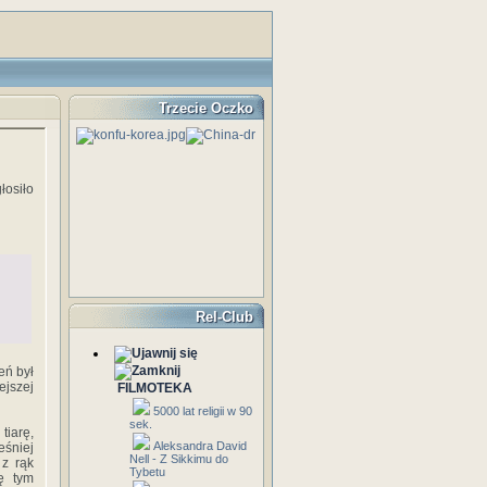
Trzecie Oczko
łosiło
Rel-Club
eń był
ejszej
FILMOTEKA
5000 lat religii w 90
sek.
tiarę,
Aleksandra David
śniej
Nell - Z Sikkimu do
 z rąk
Tybetu
ę tym