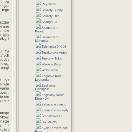
ch za
Rzymianie
ysując
i tego
Sekrety Buddy
Sekrety Delf
Shangri-La
naczna
edynie
Szamanizm -
mentów
Korea
e, gdy
Szamanizm -
adzy i
Mongolia
Tajemnica 3 Króli
 i był
Terakotowa Armia
atnych
Terror w Tokio
 gdyby
głowę,
Wiara w Boga
n mógł
Wolna wola
Zagadka Kodu
Leonarda
ą rys
liwie
Zaginione
wania
Ewangelie
ztwem.
Zaginiony świat
ie nie
Etrusków
 przez
Zakazane miasto
Zakazane obrzędy
 niego
Średniowiecze
zyków,
inację
Św. Mikołaj
łem” -
Życie i śmierć bez
każdy
Boga