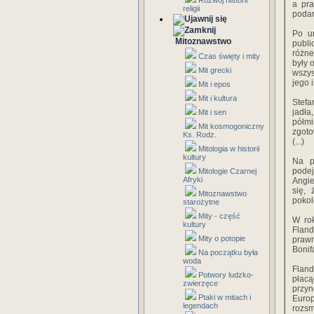
Rozwój historii
a pra
religii
podar
Po ur
Mitoznawstwo
publi
różne
Czas święty i mity
były 
Mit grecki
wszys
jego i
Mit i epos
Mit i kultura
Stefa
jadła
Mit i sen
półmi
Mit kosmogoniczny
zgoto
Ks. Rodz.
(...)
Mitologia w historii
kultury
Na p
pode
Mitologie Czarnej
Afryki
Angie
się, 
Mitoznawstwo
pokol
starożytne
Mity - część
W ro
kultury
Fland
Mity o potopie
prawn
Bonif
Na początku była
woda
Fland
Potwory ludzko-
płacą
zwierzęce
przyn
Ptaki w mitach i
Europ
legendach
rozsm