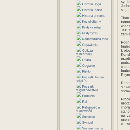
symbo
Historia Boga
Jedna
stają
Historia Piekła
Historia grzechu
Tiara
Kozioł ofiarny
formu
wiedz
Krytyka religii
Jezus
Mistycyzm
zamie
Nadnaturalna moc
Podni
Objawienia
białe
król
Oblicza
reinkarnacji
Konst
przeb
Ofiara
podcz
Opętanie
władc
budow
Piekło
Rzymu
Początki badań
religii PL
Rabin
Początki
słowa
religioznawstwa
spraw
Politeizm
Proce
Raj
urocz
chor
Religijność a
duchowość
stano
na La
Sumienie
miejs
Symbol
wniwe
System ofiarny