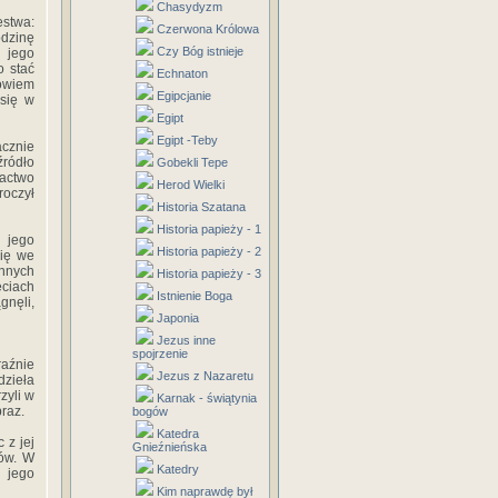
Chasydyzm
estwa:
Czerwona Królowa
odzinę
Czy Bóg istnieje
 jego
o stać
Echnaton
bowiem
Egipcjanie
 się w
Egipt
Egipt -Teby
acznie
źródło
Gobekli Tepe
gactwo
Herod Wielki
roczył
Historia Szatana
Historia papieży - 1
 jego
Historia papieży - 2
się we
innych
Historia papieży - 3
eciach
Istnienie Boga
gnęli,
Japonia
Jezus inne
spojrzenie
raźnie
Jezus z Nazaretu
dzieła
zyli w
Karnak - świątynia
braz.
bogów
Katedra
 z jej
Gnieźnieńska
ków. W
Katedry
i jego
Kim naprawdę był