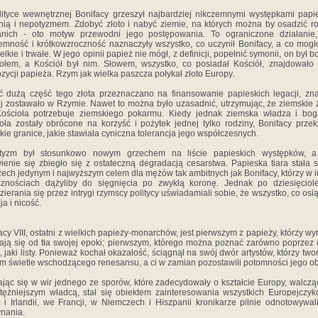
ityce wewnętrznej Bonifacy grzeszył najbardziej nikczemnymi występkami papi
ią i nepotyzmem. Zdobyć złoto i nabyć ziemie, na których można by osadzić r
anich - oto motyw przewodni jego postępowania. To ograniczone działanie,
emność i krótkowzroczność naznaczyły wszystko, co uczynił Bonifacy, a co mogł
ielkie i trwałe. W jego opinii papież nie mógł, z definicji, popełnić symonii, on był 
ołem, a Kościół był nim. Słowem, wszystko, co posiadał Kościół, znajdowało
zycji papieża. Rzym jak wielka paszcza połykał złoto Europy.
ć dużą część tego złota przeznaczano na finansowanie papieskich legacji, zn
j zostawało w Rzymie. Nawet to można było uzasadnić, utrzymując, że ziemskie 
Kościoła potrzebuje ziemskiego pokarmu. Kiedy jednak ziemska władza i bo
oła zostały obrócone na korzyść i pożytek jednej tylko rodziny, Bonifacy przek
kie granice, jakie stawiała cyniczna tolerancja jego współczesnych.
tyzm był stosunkowo nowym grzechem na liście papieskich występków, a
ienie się zbiegło się z ostateczną degradacją cesarstwa. Papieska tiara stała 
ech jedynym i najwyższym celem dla mężów tak ambitnych jak Bonifacy, którzy w 
cznościach dążyliby do sięgnięcia po zwykłą koronę. Jednak po dziesięciol
zierania się przez intrygi rzymscy politycy uświadamiali sobie, że wszystko, co osią
zja i nicość.
acy VIII, ostatni z wielkich papieży-monarchów, jest pierwszym z papieży, którzy wy
ają się od tła swojej epoki; pierwszym, którego można poznać zarówno poprzez 
i, jaki listy. Ponieważ kochał okazałość, ściągnął na swój dwór artystów, którzy twor
m świetle wschodzącego renesansu, a ci w zamian pozostawili potomności jego o
jąc się w wir jednego ze sporów, które zadecydowały o kształcie Europy, walcząc
tężniejszym władcą, stał się obiektem zainteresowania wszystkich Europejczy
i i Irlandii, we Francji, w Niemczech i Hiszpanii kronikarze pilnie odnotowywal
nania.