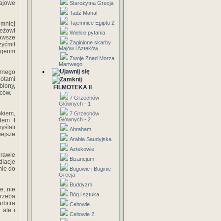
zajowe
Starożytna Grecja
Tadź Mahal
Tajemnice Egiptu 2
 mniej
ieżowi
Wielkie pytania
zawsze
Zaginione skarby
zyćmił
Majów i Azteków
pogeum
Zwoje Znad Morza
Martwego
ornego
notami
biony,
FILMOTEKA II
ców.
7 Grzechów
Głównych - 1
kiem,
7 Grzechów
Głównych - 2
dem I
yślali
Abraham
iejsze
Arabia Saudyjska
Aztekowie
rawie
Bizancjum
diacje
nie do
Bogowie i Boginie -
Grecja
Buddyzm
e, nie
Bóg i sztuka
trzeba
rbitra
Celtowie
 ale i
Celtowie 2