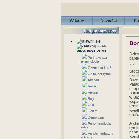
Witamy
Nowości
Fo
Religioznawstwo
Bon
==>>
WPROWADZENIE
Dzies
Podstawowa
papie
terminologia
(...)
Czym jest kult?
Uroc
Co to jest rytuał?
dziel
Bazyl
Absolut
Pała
Anioły
obejm
Ateizm
Bonif
w Baz
Bóg
wspan
Cud
czele
wyjąt
Deizm
częśc
Demonizm
Archi
Fenomenologia
religii
symb
papie
Fundamentalizm
Kons
religijny