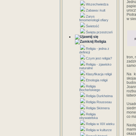
Jedn
Wszechwiedza
papi
urocz
Zabawa i kult
Piotr
Zarys
w sie
fenomenologii ofiary
Świetość
Święta przestrzeń
R
Religia
Religia - jedna z
definicji
tron,
Czym jest religia?
zadz
Religia - zjawisko
samou
naturalne
Na k
Klasyfikacja religii
skoja
Etnologia religii
budow
Religia
Joann
Bocheńskiego
rozb
łatwo
Religia Durkheima
Religia Rousseau
Usado
siedm
Religia Skinnera
monet
Religia
co ma
obywatelska
Religia w XIX wieku
Nastę
marmu
Religia w kulturze
okaza