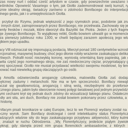
zas nowy nurt i oddać cześć artystom w czasie, gdy powszechnie uważano i
eślników. Opowieść Vasariego o tym, jak Giotto zademonstrował swój kunszt, r
znie idealny okrąg, świadczy zarówno o zdolności Bonifacego do interpretacj
lnego gestu, jak i o umiejętnościach Giotta.
o przybył do Rzymu, jednak większość z jego rzymskich prac, podobnie jak z
 innych dzieł, zainspirowanych przez Bonifacego, nie przetrwała. Zachowały się j
enty fresków i mozaik, które stworzył dla Bazyliki św. Piotra. Jeden z tych frag
je żywego Bonifacego. To wyjątkowy relikt, Giotto bowiem utrwalił go w momenci
za pierwszy jubileusz roku 1300, w chwili będącej zarazem apoteozą jego wł
tkiem jego upadku.
acy VIII odznaczał się imponującą postacią. Mierzył ponad 180 centymetrów wzrostu
rcjonalnej, masywnej budowy, choć jego dłonie robiły wrażenie zaskakująco delik
żliwych. Potrafił nosić niezwykłą koronę, wyniosłą orientalną tiarę papieską, jak
wiła część jego normalnego stroju, nie zaś niedorzeczny ciężar, przygniatający 
órej spoczywał. Giotto nie musiał przydawać wielkości swojemu modelowi, by te
ować nad niewielką grupą otaczających go osób.
g Amolfa odzwierciedla arogancję człowieka, malowidła Giotta zaś dodaj
ętrznej zadumy i melancholii. Nie ma w tym sprzeczności. Bonifacy niewątp
aczał się gwałtownością, arogancją i silną wolą, niezbędnymi do przeforso
icznego planu, jakim było stworzenie nowej potęgi światowej pod jednym przywód
ymi cechami krył się jednak duch zdolny do wizualizacji takiego planu. Ostateczn
dły ani siła, ani duch, Bonifacy nie został bowiem pokonany przez człowieka, a
historię.
ifacym pisali kronikarze w całej Europie, lecz to we Florencji wydany został na
eczny wyrok. Sam Bonifacy dostrzegał i cenił intelektualny status Florentyńc
dzących właśnie siły do tego zaskakującego przypływu aktywności, który kulm
 znalazł w ruchu Odrodzenia. ,,Wy, Florentyńczycy, jesteście piątym żywio
zyknął, gdy stanęła przed nim grupa florenckich ambasadorów, z których 