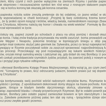
lem, który czynił z nich panów wyłącznie na ziemiach Rzymu i państw papie
k stopniowo i niezauważalnie symbol ten rósł wraz z rosnącym statusem papi
c się w końcu koroną tak okazałą jak korona cesarska.
 papieska rościła sobie zresztą pretensje do tej ostatniej, co jasno widać w s
ły wypowiadanej w chwili koronacji: „Przyjmij tę tiarę ozdobioną trzema koro
, że ty jesteś ojcem książąt i królów, władcą świata, namiestnikiem naszego Zbaw
a Chrystusa, któremu należą się honor i chwała na wieki wieków”. Formułę tę Bo
rzał wprowadzić w życie.
ósłszy się, papież zszedł po schodach z placu na ulicę poniżej i dosiadł oka
go konia. I tutaj znów tradycja przyznawała mu wielki zaszczyt - koma prowadzili z
owie Węgier i Neapolu, pokornie brodząc w topniejącym śniegu u stóp pap
antyn miał rzekomo służyć jako giermek św. Sylwestra, przez co teraz najwięksi kr
ywający w Rzymie poczytywali sobie za zaszczyt sprawować najpośledniejszą f
as procesji. Przeciskając się pod rozpadającymi się łukami wielkich history
ów, orszak minął samotną wieżę i zatrzymał się, gdy dotarł do niej Bonifacy. U p
li czekali przedstawiciele rzymskich żydów, przybyli, by zawrzeć pokój z nowym 
 i przyjąć jego rytualne odtrącenie.
 oferował Bonifacemu Księgę Prawa Mojżeszowego, który wziął ją, po czym zwró
mi: "Uznajemy to prawo, lecz odrzucamy judaizm, bowiem prawo już się dopełn
ą Chrystusa”.
sja kontynuowała swój pochód wśród radosnych okrzyków tłumu. Rzymianie k
ystości i pompę. Z upodobaniem dekorowali domy stojące na trasie pochodu. Ko
ągwie, lśniące w bladym świetle styczniowego słońca, ubarwiały zimowe uli
wiąc zapowiedź blasku i chwały przywróconych Rzymowi. Był to ostatni powrót p
teran, Bonifacy jako ostatni papież zamieszkał bowiem w tym starożytnym i ś
cu. Zaledwie pokolenie później pałac ten stał się ruiną - tysiącletnie dzieje ob
cz przez zwykłe gwałt i przemoc.