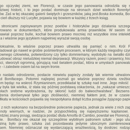
go ojczystej ziemi, we Florencji, w czasie jego panowania odrodziła się s
ziwej historii, i to jego postać dominuje na stronach dzieł wielkich ﬂorenty
ów. Zaś w tej okazałej galerii świętych i grzeszników, jaką jest
Boska komedia
, Bo
 cień dłuższy niż Lucyfer, pojawia się bowiem w każdej z trzech ksiąg.
 stronicami zapisywanym przez poetów i historyków jego działania szczeg
strowano w dokumentach, które produkowała armia prawników. W swoim im
awiał poprzez bulle, kochał bowiem prawo mocniej niż wszystkie inne intelek
ia i właśnie jego językiem najpełniej wyrażał swoją osobę.
doksalnie, to właśnie poprzez prawo utrwaliła się pamięć o nim. Król Fr
ladował go nawet w grobie pośmiertnym procesem, w którym każdy niegodny czy
ownego człowieka, potwierdzony czy tylko domniemany, wydobyto na światło dz
udować obraz nieludzkiej niemal deprawacji. Wszyscy razem, poeci i prawnicy, his
yści, stworzyli ogromną, górującą nad światem postać, która w umysłach panował
 - i zaledwie osiem lat na swym tronie.
 nastało odrodzenie, postacie niewielu papieży zostały tak wiernie utrwalon
d Bonifacego. Potomni najlepiej poznali go właśnie poprzez dzieła rzeźbia
m będąc na wskroś Rzymianinem, przedkładał tę sztukę nad inne. Jego miłość 
y była tak wielka, iż stała się później podstawą oskarżenia, że „nakazał umiesz
iołach srebrne wyobrażenia, by skłonić ludzi do bałwochwalstwa”. Bezsens
żenia dorównywał tylko jego złośliwości, niemniej faktem jest, że w czasi
fikatu w kościołach pojawiła się niespotykana dotąd liczba posągów żyjącego papi
 z nich wykonano na bezpośrednie polecenie papieża, jednak za wiele z nich zap
lnoty wiernych, w nadziei, że przypochlebią się najwyższemu kapłanowi.
rdziej znany posąg, siedząca postać dłuta Arnolfa di Cambio, powstał we Florencji,
e. Bonifacy nie okazał się szczególnie wybitnym patronem sztuki - jego ul
dziną było prawo, sztuka zaś pozostawała jedynie ubocznym zainteresowa
sem. Niemniej odznaczał się wystarczającą wrażliwością, by dostrzec rodzą