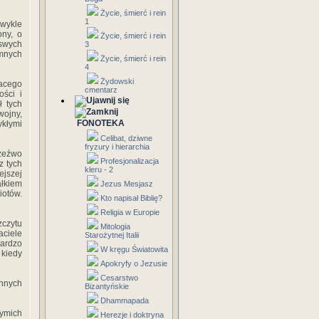
Życie, śmierć i rein
1
zwykle
ony, o
Życie, śmierć i rein
 swych
3
omnych
Życie, śmierć i rein
4
Żydowski
facego
cmentarz
ości i
ł tych
wojny,
FONOTEKA
ykłymi
Celibat, dziwne
fryzury i hierarchia
rzeźwo
Profesjonalizacja
z tych
kleru - 2
ejszej
ałkiem
Jezus Mesjasz
iotów.
Kto napisał Biblię?
Religia w Europie
zczytu
Mitologia
aciele
Starożytnej Italii
bardzo
W kręgu Światowita
 kiedy
Apokryfy o Jezusie
Cesarstwo
ennych
Bizantyńskie
Dhammapada
zymich
Herezje i doktryna