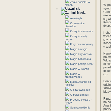
Znaki Zodiaku w
W pol
mitach
symon
Gaet
Magia
nikcz
Astrologia
się w
Kości
Czarownice
dyspo
Litewskie
Czary i czarownice
I cho
więce
Czary i czarty
polskie
siły 
Kości
Kary za czarymary
wszel
Magia a religia
Nepo
Magia afrykańska
pojaw
Magia babilońska
Włosz
okoli
Magia podbija świat
przed
Magia w islamie
to ilu
Magia w
(...)
średniowieczu
Bonif
Matka Joanna od
odcin
Aniołów
sztuk
O czarownicach
blady
O pojęciu magii
Rzuca
Procesy o czary -
najpo
Prusy
Angli
Sztuka wróżenia
poczy