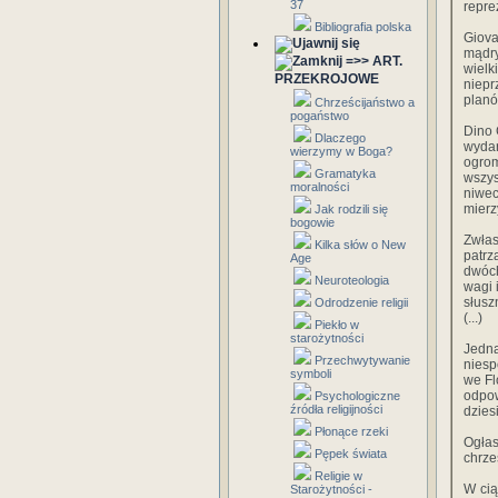
37
repre
Bibliografia polska
Giova
mądry
=>> ART.
wielk
PRZEKROJOWE
niepr
planó
Chrześcijaństwo a
pogaństwo
Dino 
Dlaczego
wydar
wierzymy w Boga?
ogrom
Gramatyka
wszys
moralności
niwec
mierz
Jak rodzili się
bogowie
Zwłas
Kilka słów o New
patrz
Age
dwóch
Neuroteologia
wagi 
słusz
Odrodzenie religii
(...)
Piekło w
starożytności
Jedna
Przechwytywanie
niesp
symboli
we Fl
odpow
Psychologiczne
źródła religijności
dzies
Płonące rzeki
Ogłas
Pępek świata
chrze
Religie w
W cią
Starożytności -