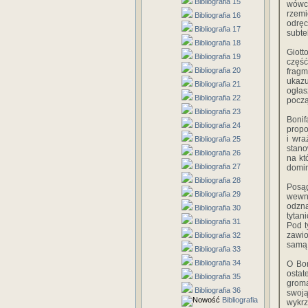
Bibliografia 15
wówc
rzemi
Bibliografia 16
odręc
Bibliografia 17
subte
Bibliografia 18
Giott
Bibliografia 19
część
Bibliografia 20
fragm
ukazu
Bibliografia 21
ogłas
Bibliografia 22
począ
Bibliografia 23
Bonif
Bibliografia 24
propo
i wra
Bibliografia 25
stano
Bibliografia 26
na kt
Bibliografia 27
domin
Bibliografia 28
Posą
Bibliografia 29
wewn
odzn
Bibliografia 30
tytan
Bibliografia 31
Pod t
zawio
Bibliografia 32
samą 
Bibliografia 33
Bibliografia 34
O Bon
ostat
Bibliografia 35
groma
Bibliografia 36
swoją
Bibliografia
wykr