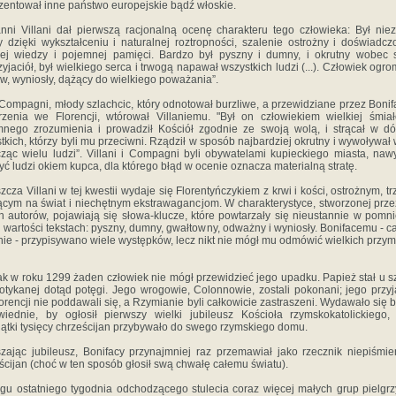
zentował inne państwo europejskie bądź włoskie.
nni Villani dał pierwszą racjonalną ocenę charakteru tego człowieka: Był nie
 dzięki wykształceniu i naturalnej roztropności, szalenie ostrożny i doświadcz
iej wiedzy i pojemnej pamięci. Bardzo był pyszny i dumny, i okrutny wobec
zyjaciół, był wielkiego serca i trwogą napawał wszystkich ludzi (...). Człowiek ogr
w, wyniosły, dążący do wielkiego poważania”.
Compagni, młody szlachcic, który odnotował burzliwe, a przewidziane przez Boni
zenia we Florencji, wtórował Villaniemu. "Był on człowiekiem wielkiej śmiał
nego zrozumienia i prowadził Kościół zgodnie ze swoją wolą, i strącał w dó
tkich, którzy byli mu przeciwni. Rządził w sposób najbardziej okrutny i wywoływał 
ząc wielu ludzi”. Villani i Compagni byli obywatelami kupieckiego miasta, naw
yć ludzi okiem kupca, dla którego błąd w ocenie oznacza materialną stratę.
zcza Villani w tej kwestii wydaje się Florentyńczykiem z krwi i kości, ostrożnym, t
ącym na świat i niechętnym ekstrawagancjom. W charakterystyce, stworzonej prze
 autorów, pojawiają się słowa-klucze, które powtarzały się nieustannie w pomni
i wartości tekstach: pyszny, dumny, gwałtowny, odważny i wyniosły. Bonifacemu - c
nie - przypisywano wiele występków, lecz nikt nie mógł mu odmówić wielkich przym
k w roku 1299 żaden człowiek nie mógł przewidzieć jego upadku. Papież stał u s
otykanej dotąd potęgi. Jego wrogowie, Colonnowie, zostali pokonani; jego przyj
orencji nie poddawali się, a Rzymianie byli całkowicie zastraszeni. Wydawało się 
iednie, by ogłosił pierwszy wielki jubileusz Kościoła rzymskokatolickiego,
iątki tysięcy chrześcijan przybywało do swego rzymskiego domu.
zając jubileusz, Bonifacy przynajmniej raz przemawiał jako rzecznik niepiśmi
ścijan (choć w ten sposób głosił swą chwałę całemu światu).
gu ostatniego tygodnia odchodzącego stulecia coraz więcej małych grup pielgr