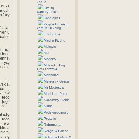
Jezus
ztuka
Kim są
ńskich
Samarytanie?
nifacy
Konfucjusz
Księga Umarłych
ółowo
versus Dekalog
ieniu
Luter (film)
tualne
Machu Picchu
Majowie
ancji
Mari
n tego
ienne,
Megality
torycy
Meksyk - Bóg,
a całą
złoto i chwała
Mennonici
e, jak
Meteory - Grecja
rskie,
Mit Mojżesza
do tej
czać w
Mochica - Peru
 tego
Narodziny Diabła
e jego
eża.
Nubia
Podświadomość
łaciły
Poganie
 Jego
 nie w
Reformacja
ubioną
Religie w Polsce
niem,
cy się
Religie w Polsce 2