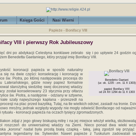
rum
Księga Gości
Nasi Wierni
Papieże - Bonifacy VIII
ifacy VIII i pierwszy Rok Jubileuszowy
ięć dni po abdykacji Celestyna konklawe zebrało się i po upływie 24 godzin og
żem Benedetta Gaetaniego, który przyjął imię Bonifacy VIII.
zystość koronacji papieża w sposób naturalny
iła się na dwie części: konsekrację i koronację w
ice św. Piotra, po której następowała procesja do
Benedetto Gaetani
cu Laterańskiego, gdzie nowy papież formalnie
(ur. ok. 1235 - zm. 11 X 1303)
ował starożytną siedzibę swej doczesnej władzy.
papież Bonifacy VIII
acy został konsekrowany 23 stycznia przy ołtarzu
od 24 XII 1294 do 11 X 1303
ylice św. Piotra, a następnie - odziany w sztywne,
iałe szaty najwyższego kapłana - przeszedł na
 procesji na plac przed bazyliką. Tutaj, na tle wielkich odrzwi, zasiadł na tronie. Dzi
kowo mroźny, jednak względy wygody nie mogły odwieść Bonifacego od najważni
i rytuału - koronacji papieża na oczach tysięcy zgromadzonych.
diakon zdjął z jego głowy biskupią mitrę i na jej miejsce włożył wielką, stożkowatą 
ol roszczeń do uniwersalnej władzy na Ziemi. Nieco ponad dwa wieki wcze
ska „korona” nadal była prostą białą czapką - taką, jaką zgodził się przyjąć
tantyna legendarny św. Sylwester. Nawet papieże z Tuskulum zadowalali si