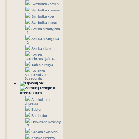
Symbolika kamieni
Symbolika kolorów
Symbolika koła
Symbolika lotosu
Sztuka bizantyjska
- 1
Sztuka bizanyjska
- 2
Sztuka islamu
Sztuka
starochrześcijańska
Tańce a religia
Św. Anna
Samotrzeć ze
Strzegomia
Religie a
architektura
Architektura
chrześci.
Babilon
Borobudur
Drewniane kościoły
- PL
Grecka świątynia
Kaliska cerkiew