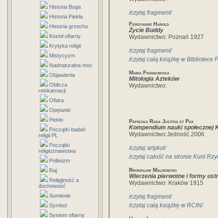
Historia Boga
/czytaj fragment/
Historia Piekła
Ferdynand Harold
Historia grzechu
Życie Buddy
Kozioł ofiarny
Wydawnictwo: Poznań 1927
Krytyka religii
/czytaj fragment/
Mistycyzm
/czytaj całą książkę w Bibliotece 
Nadnaturalna moc
Maria Frankowska
Objawienia
Mitologia Azteków
Oblicza
Wydawnictwo:
reinkarnacji
Ofiara
Opętanie
Piekło
Papieska Rada Justitia et Pax
Kompendium nauki społecznej K
Początki badań
Wydawnictwo:Jedność 2006
religii PL
Początki
/czytaj artykuł/
religioznawstwa
/czytaj całość na stronie Kurii Rzy
Politeizm
Bronisław Malinowski
Raj
Wierzenia pierwotne i formy ust
Religijność a
Wydawnictwo: Kraków 1915
duchowość
Sumienie
/czytaj fragment/
/czytaj całą książkę w RCIN/
Symbol
System ofiarny