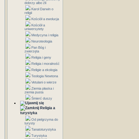
dobrzy albo źli
Karol Darwin o
religii
Kościół a ewolucja
Kościół a
uniwersytety
Medycyna i religia
Neuroteologia
Pan Bóg i
zwierzęta
Religia i geny
Religia i moralność
Religie a ekologia
Teologia Newtona
Vetulani o wierze
Ziemia płaska i
ziemia pusta
Śmierć duszy
Religia a
turystyka
Od pielgrzyma do
turysty
Tanatoturystyka
Turystyka