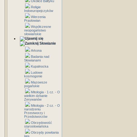
Okolice Bałtyku
Religie
Indoeuropejczyków
Wierzenia
Prasłowian
Współczesne
neopogaństwo
słowiańskie
Słowianie
Arkona
Badania nad
Słowianami
Kupalnocka
Ludowe
kosmogonie
Mazowsze
pogańskie
Mitologia - 1 cz. - O
wielkim dzbanie
Zerywanów
Mitologia - 2 cz. - O
narodzeniu
Przestworzy i
Przedstworzów
Obrzędowość
starosłowiańska
Obrzędy powitania
lata