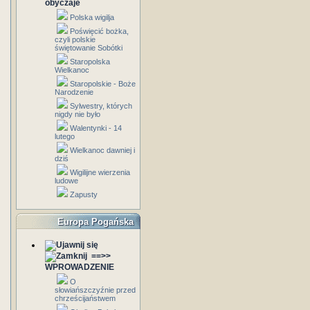
obyczaje
Polska wigilja
Poświęcić bożka,
czyli polskie
świętowanie Sobótki
Staropolska
Wielkanoc
Staropolskie - Boże
Narodzenie
Sylwestry, których
nigdy nie było
Walentynki - 14
lutego
Wielkanoc dawniej i
dziś
Wigilijne wierzenia
ludowe
Zapusty
Europa Pogańska
==>>
WPROWADZENIE
O
słowiańszczyźnie przed
chrześcijaństwem