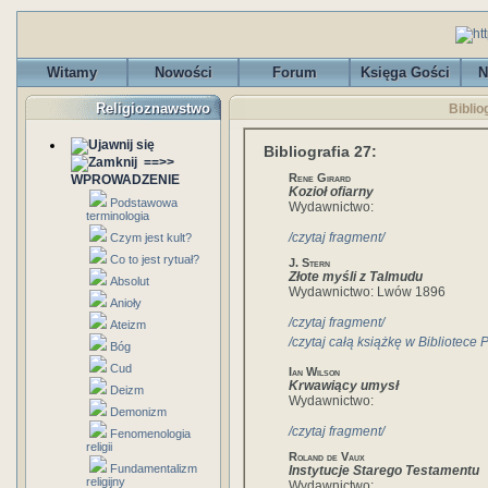
Witamy
Nowości
Forum
Księga Gości
N
Religioznawstwo
Biblio
Bibliografia 27:
==>>
Rene Girard
WPROWADZENIE
Kozioł ofiarny
Podstawowa
Wydawnictwo:
terminologia
/czytaj fragment/
Czym jest kult?
Co to jest rytuał?
J. Stern
Złote myśli z Talmudu
Absolut
Wydawnictwo: Lwów 1896
Anioły
/czytaj fragment/
Ateizm
/czytaj całą książkę w Bibliotece 
Bóg
Cud
Ian Wilson
Krwawiący umysł
Deizm
Wydawnictwo:
Demonizm
/czytaj fragment/
Fenomenologia
religii
Roland de Vaux
Fundamentalizm
Instytucje Starego Testamentu
religijny
Wydawnictwo: