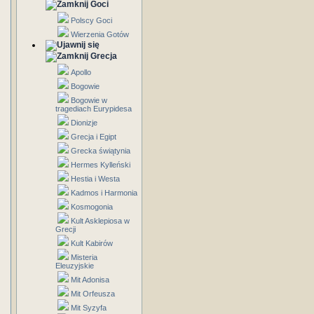
Goci
Polscy Goci
Wierzenia Gotów
Grecja
Apollo
Bogowie
Bogowie w
tragediach Eurypidesa
Dionizje
Grecja i Egipt
Grecka świątynia
Hermes Kylleński
Hestia i Westa
Kadmos i Harmonia
Kosmogonia
Kult Asklepiosa w
Grecji
Kult Kabirów
Misteria
Eleuzyjskie
Mit Adonisa
Mit Orfeusza
Mit Syzyfa