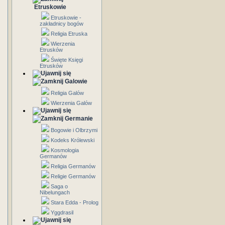
Etruskowie
Etruskowie -
zakładnicy bogów
Religia Etruska
Wierzenia
Etrusków
Święte Księgi
Etrusków
Galowie
Religia Galów
Wierzenia Galów
Germanie
Bogowie i Olbrzymi
Kodeks Królewski
Kosmologia
Germanów
Religia Germanów
Religie Germanów
Saga o
Nibelungach
Stara Edda - Prolog
Yggdrasil