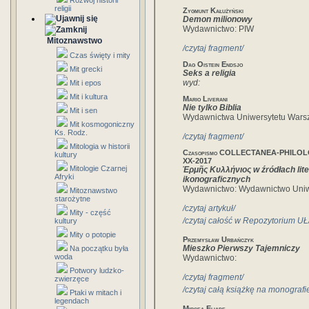
Rozwój historii
religii
Zygmunt Kałużyński
Demon milionowy
Wydawnictwo: PIW
Mitoznawstwo
/czytaj fragment/
Czas święty i mity
Dag Oistein Endsjo
Mit grecki
Seks a religia
wyd:
Mit i epos
Mit i kultura
Mario Liverani
Nie tylko Biblia
Mit i sen
Wydawnictwa Uniwersytetu Wars
Mit kosmogoniczny
Ks. Rodz.
/czytaj fragment/
Mitologia w historii
Czasopismo COLLECTANEA-PHILO
kultury
XX-2017
Mitologie Czarnej
Ἑρμῆς Κυλλήνιος w źródłach lite
Afryki
ikonograficznych
Wydawnictwo: Wydawnictwo Uniw
Mitoznawstwo
starożytne
/czytaj artykuł/
Mity - część
/czytaj całość w Repozytorium UŁ
kultury
Mity o potopie
Przemysław Urbańczyk
Mieszko Pierwszy Tajemniczy
Na początku była
woda
Wydawnictwo:
Potwory ludzko-
/czytaj fragment/
zwierzęce
/czytaj całą książkę na monografie
Ptaki w mitach i
legendach
Mircea Eliade