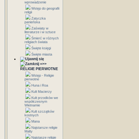
wprowadzenie
Wstęp do geografii
religii
Zatyczka
panieńska
Zaświaty w
literaturze i w sztuce
Śmierć w różnych
religiach świata
Święte księgi
Święte miasta
=>>
RELIGIE PIERWOTNE
Wstęp - Religie
pierwotne
Huna i Roa
Kult Macierzy
Kult przodków we
współczesnym
Wietnamie
Kult szczątków
kostnych
Mana
Najstarsze religie
Malty
Najstasze religie