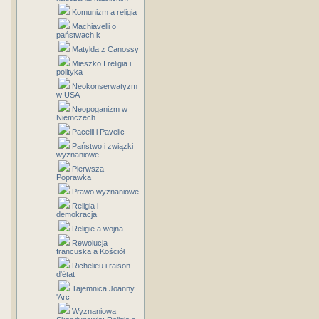
Komunizm a religia
Machiavelli o
państwach k
Matylda z Canossy
Mieszko I religia i
polityka
Neokonserwatyzm
w USA
Neopoganizm w
Niemczech
Pacelli i Pavelic
Państwo i związki
wyznaniowe
Pierwsza
Poprawka
Prawo wyznaniowe
Religia i
demokracja
Religie a wojna
Rewolucja
francuska a Kościół
Richelieu i raison
d'état
Tajemnica Joanny
'Arc
Wyznaniowa