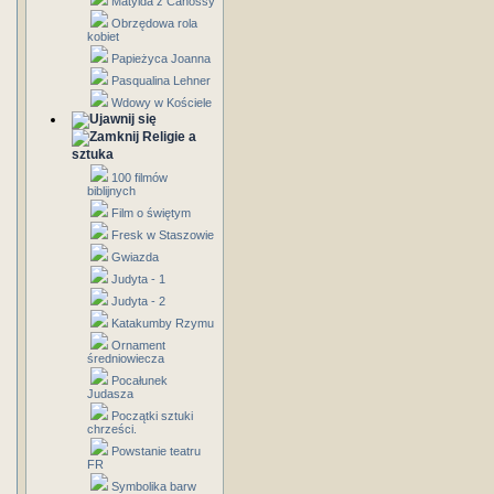
Matylda z Canossy
Obrzędowa rola
kobiet
Papieżyca Joanna
Pasqualina Lehner
Wdowy w Kościele
Religie a
sztuka
100 filmów
biblijnych
Film o świętym
Fresk w Staszowie
Gwiazda
Judyta - 1
Judyta - 2
Katakumby Rzymu
Ornament
średniowiecza
Pocałunek
Judasza
Początki sztuki
chrześci.
Powstanie teatru
FR
Symbolika barw