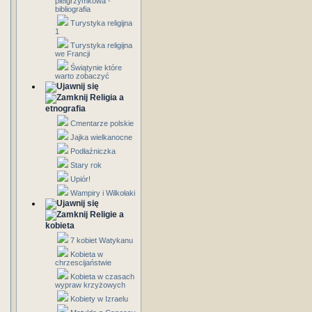
pielgrzymkowa -
bibliografia
Turystyka religijna
1
Turystyka religijna
we Francji
Świątynie które
warto zobaczyć
Religia a
etnografia
Cmentarze polskie
Jajka wielkanocne
Podłaźniczka
Stary rok
Upiór!
Wampiry i Wilkołaki
Religie a
kobieta
7 kobiet Watykanu
Kobieta w
chrzescijaństwie
Kobieta w czasach
wypraw krzyżowych
Kobiety w Izraelu