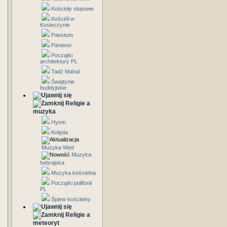
Kościoły słupowe
Kościół w
Kosieczynie
Paestum
Panteon
Początki
architektury PL
Tadż Mahal
Świątynie
buddyjskie
Religie a
muzyka
Hymn
Kolęda
Muzyka Wed
Muzyka
hebrajska
Muzyka kościelna
Początki polifonii
PL
Śpiew kościelny
Religie a
meteoryt