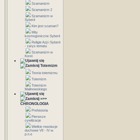
Szamanizm
Szamanizm 2
Szamanizm w
Syberii
Kim jest szaman?
Mity
kosmogoniczne Syberii
Religie Azji i Syberii
- zarys tematu
Szamanizm w
Korei
Totemizm
Teoria totemizmu
Totemizm
Totemizm
Malinowskiego
=>>
CHRONOLOGIA
Prehistoria
Pierwsze
cywilizacje
Wielkie rewolucje
duchowe VII - IV w.
p.n.e