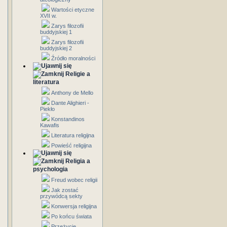
Wartości etyczne
XVII w.
Zarys filozofii
buddyjskiej 1
Zarys filozofii
buddyjskiej 2
Źródło moralności
Religie a
literatura
Anthony de Mello
Dante Alighieri -
Piekło
Konstandinos
Kawafis
Literatura religijna
Powieść religijna
Religia a
psychologia
Freud wobec religii
Jak zostać
przywódcą sekty
Konwersja religijna
Po końcu świata
Przeżycie