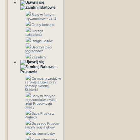
Bałtowie
Baby w fabryce
męczenników - cz. 2
Groby końskie
Obrzęd
ciałopalenia
Religia Bałtów
Uroczystości
pogrzebowe
Zaślubiny
Bałtowie -
Prusowie
Co można zrobić w
ze Świętą Lipką przy
pomocy Świętej
Siekierki
Baby w fabryce
męczenników czyli o
religii Prusów ciąg
dalszy
Baba Pruska z
Prątnicy
Do czego Prusom
służyły ścięte głowy
Kamienne baby
Kultura duchowa