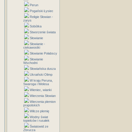
Perun
Pogański Łysiec
Religie Słowian -
zarys
Sobótka
Stworzenie świata
Słowianie
Słowianie -
ciekawostki
Słowianie Połabscy
Słowianie
Wschodni
Słowiańska dusza
Ukraiński Olimp
W kraju Peruna,
Swaroga i Welesa
Wieniec, wianki
Wierzenia Słowian
Wierzenia plemion
prapolskich
Wilcze plemię
Wodny świat
topielców i rusałek
Światowid ze
Zbrucza