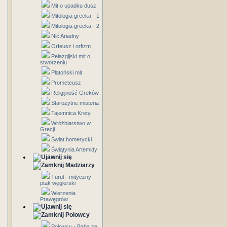
Mit o upadku dusz
Mitologia grecka - 1
Mitologia grecka - 2
Nić Ariadny
Orfeusz i orfizm
Pelazgijski mit o
stworzeniu
Platoński mit
Prometeusz
Religijność Greków
Starożytne misteria
Tajemnica Krety
Wróżbiarstwo w
Grecji
Świat homerycki
Świątynia Artemidy
Madziarzy
Turul - mityczny
ptak węgierski
Wierzenia
Prawęgrów
Połowcy
Połowcy - Baba ze