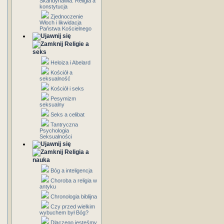
Skandynawia: Religia a
konstytucja
Zjednoczenie
Włoch i likwidacja
Państwa Kościelnego
Religie a
seks
Heloiza i Abelard
Kościół a
seksualność
Kościół i seks
Pesymizm
seksualny
Seks a celibat
Tantryczna
Psychologia
Seksualności
Religia a
nauka
Bóg a inteligencja
Choroba a religia w
antyku
Chronologia biblijna
Czy przed wielkim
wybuchem był Bóg?
Dlaczego jesteśmy