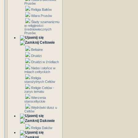
Prusów
Religia Bałtów
Wiara Prusów
Ślady szamanizmu
w religijności
średniowiecznych
Prusów
Celtowie
Beltaine
Druidzi
Druidzi w źródłach
Niebo i słońce w
mitach celtyckich
Religia
starożytnych Celtów
Religie Celtów -
zarys tematu
Wierzenia
staroceltyckie
Wędrówki dusz u
Celtów
Dakowie
Religia Daków