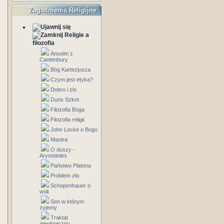
Zagadnienia Religijne
Religie a
filozofia
Anselm z
Cantenbury
Bóg Kartezjusza
Czym jest etyka?
Dobro i zlo
Duns Szkot
Filozofia Boga
Filozofia religii
John Locke o Bogu
Mantra
O duszy -
Arystoteles
Państwo Platona
Problem zła
Schopenhauer o
woli
Sen w którym
żyjemy
Traktat
ateologiczny