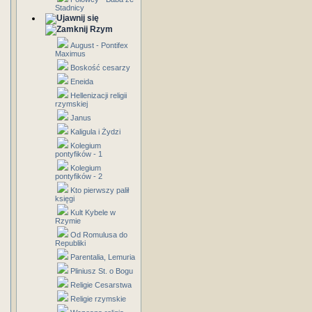
Stadnicy
Rzym
August - Pontifex
Maximus
Boskość cesarzy
Eneida
Hellenizacji religii
rzymskiej
Janus
Kaligula i Żydzi
Kolegium
pontyfików - 1
Kolegium
pontyfików - 2
Kto pierwszy palił
księgi
Kult Kybele w
Rzymie
Od Romulusa do
Republiki
Parentalia, Lemuria
Pliniusz St. o Bogu
Religie Cesarstwa
Religie rzymskie