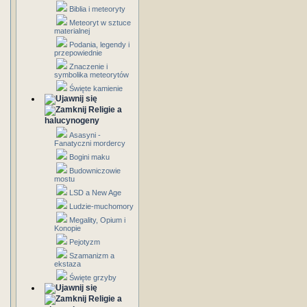
Biblia i meteoryty
Meteoryt w sztuce
materialnej
Podania, legendy i
przepowiednie
Znaczenie i
symbolika meteorytów
Święte kamienie
Religie a
halucynogeny
Asasyni -
Fanatyczni mordercy
Bogini maku
Budowniczowie
mostu
LSD a New Age
Ludzie-muchomory
Megality, Opium i
Konopie
Pejotyzm
Szamanizm a
ekstaza
Święte grzyby
Religie a