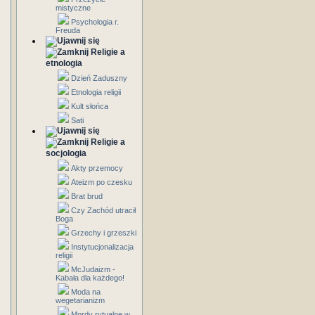
mistyczne
Psychologia r.
Freuda
Religie a
etnologia
Dzień Zaduszny
Etnologia religii
Kult słońca
Sati
Religie a
socjologia
Akty przemocy
Ateizm po czesku
Brat brud
Czy Zachód utracił
Boga
Grzechy i grzeszki
Instytucjonalizacja
religii
McJudaizm -
Kabała dla każdego!
Moda na
wegetarianizm
Mordy rytualne w