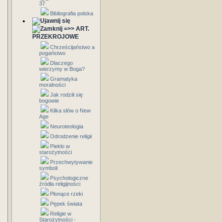
37
Bibliografia polska
=>> ART.
PRZEKROJOWE
Chrześcijaństwo a
pogaństwo
Dlaczego
wierzymy w Boga?
Gramatyka
moralności
Jak rodzili się
bogowie
Kilka słów o New
Age
Neuroteologia
Odrodzenie religii
Piekło w
starożytności
Przechwytywanie
symboli
Psychologiczne
źródła religijności
Płonące rzeki
Pępek świata
Religie w
Starożytności -