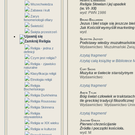
Henryk Łowmiański
Religia Słowian i jej upadek
Wszechwiedza
(w. VI- XII)
Zabawa i kult
wyd: PWN 1986
Zarys
Bruno Ballardini
fenomenologii ofiary
Jezus i biel staje się jeszcze bie
Świetość
Jak Kościół wymyślił marketing
wyd.
Święta przestrzeń
Sejfettin Jazydży
Religia
Podstawy wiedzy muzułmańskie
Wydawnictwo: Muzułmański Związ
Religia - jedna z
definicji
/czytaj fragment/
Czym jest religia?
/czytaj całą książkę w Bibliotece
Religia - zjawisko
naturalne
Curt Sachs
Muzyka w świecie starożytnym
Klasyfikacja religii
Wydawnictwo:
Etnologia religii
/czytaj fragment/
Religia
Bocheńskiego
Aneta Tylak
Religia Durkheima
Bóg świat człowiek w traktata
tle greckiej tradycji filozoficznej
Religia Rousseau
Wydawnictwo: Wydawnictwo Uniw
Religia Skinnera
/czytaj fragment/
Religia
obywatelska
Joachim Gnilka
Religia w XIX wieku
Pierwsi chrześcijanie
Źródła i początki kościoła.
Religia w kulturze
wyd: M