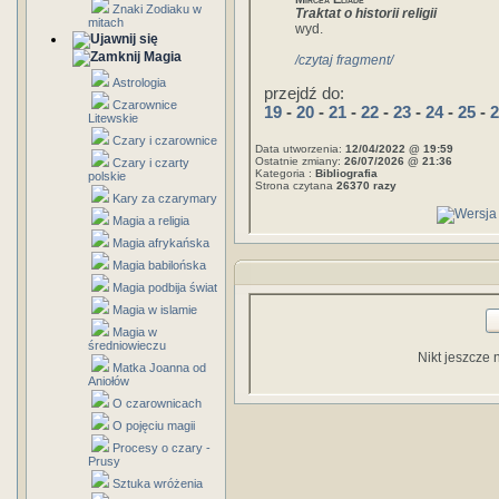
Znaki Zodiaku w
Traktat o historii religii
mitach
wyd.
Magia
/czytaj fragment/
Astrologia
przejdź do:
Czarownice
19
-
20
-
21
-
22
-
23
-
24
-
25
-
2
Litewskie
Czary i czarownice
Data utworzenia:
12/04/2022 @ 19:59
Ostatnie zmiany:
26/07/2026 @ 21:36
Czary i czarty
Kategoria :
Bibliografia
polskie
Strona czytana
26370 razy
Kary za czarymary
Magia a religia
Magia afrykańska
Magia babilońska
Magia podbija świat
Magia w islamie
Magia w
średniowieczu
Nikt jeszcze 
Matka Joanna od
Aniołów
O czarownicach
O pojęciu magii
Procesy o czary -
Prusy
Sztuka wróżenia