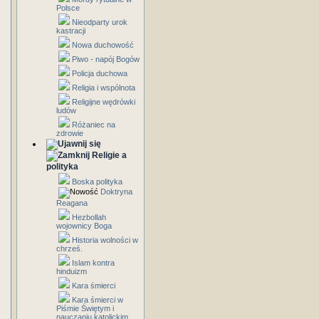
Polsce
Nieodparty urok
kastracji
Nowa duchowość
Piwo - napój Bogów
Policja duchowa
Religia i wspólnota
Religijne wędrówki
ludów
Różaniec na
zdrowie
Religie a
polityka
Boska polityka
Doktryna
Reagana
Hezbollah
wojownicy Boga
Historia wolności w
chrześ.
Islam kontra
hinduizm
Kara śmierci
Kara śmierci w
Piśmie Świętym i
nauczaniu katolickim