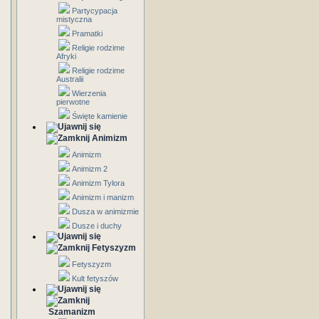
Partycypacja
mistyczna
Pramatki
Religie rodzime
Afryki
Religie rodzime
Australii
Wierzenia
pierwotne
Święte kamienie
Animizm
Animizm
Animizm 2
Animizm Tylora
Animizm i manizm
Dusza w animizmie
Dusze i duchy
Fetyszyzm
Fetyszyzm
Kult fetyszów
Szamanizm