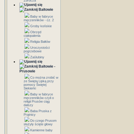
Zbrucza
Bałtowie
Baby w fabryce
męczenników - cz. 2
Groby końskie
Obrzęd
ciałopalenia
Religia Bałtów
Uroczystości
pogrzebowe
Zaślubiny
Bałtowie -
Prusowie
Co można zrobić w
ze Świętą Lipką przy
pomocy Świętej
Siekierki
Baby w fabryce
męczenników czyli o
religii Prusów ciąg
dalszy
Baba Pruska z
Prątnicy
Do czego Prusom
służyły ścięte głowy
Kamienne baby