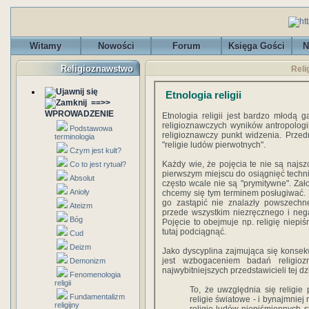
Witamy
Nowości
Forum
Księga Gości
N
Religioznawstwo
Relig
Etnologia religii
==>>
WPROWADZENIE
Etnologia religii jest bardzo młodą g
religioznawczych wyników antropologii 
Podstawowa
religioznawczy punkt widzenia. Przedmi
terminologia
"religie ludów pierwotnych".
Czym jest kult?
Każdy wie, że pojęcia te nie są najs
Co to jest rytuał?
pierwszym miejscu do osiągnięć techni
Absolut
często wcale nie są "prymitywne". Zało
Anioły
chcemy się tym terminem posługiwać. M
go zastąpić nie znalazły powszechn
Ateizm
przede wszystkim niezręcznego i neg
Bóg
Pojęcie to obejmuje np. religię niepiś
tutaj podciągnąć.
Cud
Deizm
Jako dyscyplina zajmująca się konsekw
jest wzbogaceniem badań religioz
Demonizm
najwybitniejszych przedstawicieli tej dz
Fenomenologia
religii
To, że uwzględnia się religie 
Fundamentalizm
religie światowe - i bynajmniej
religijny