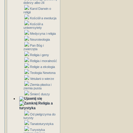
dobrzy albo źli
Karol Darwin o
religii
Kościół a ewolucja
Kościół a
uniwersytety
Medycyna i religia
Neuroteologia
Pan Bóg i
zwierzęta
Religia i geny
Religia i moralność
Religie a ekologia
Teologia Newtona
Vetulani o wierze
Ziemia płaska i
ziemia pusta
Śmierć duszy
Religia a
turystyka
Od pielgrzyma do
turysty
Tanatoturystyka
Turystyka