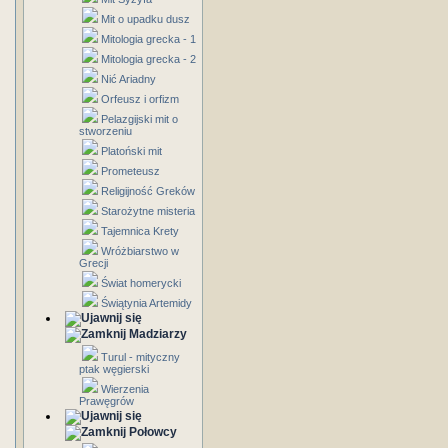
Mit o upadku dusz
Mitologia grecka - 1
Mitologia grecka - 2
Nić Ariadny
Orfeusz i orfizm
Pelazgijski mit o
stworzeniu
Platoński mit
Prometeusz
Religijność Greków
Starożytne misteria
Tajemnica Krety
Wróżbiarstwo w
Grecji
Świat homerycki
Świątynia Artemidy
Madziarzy
Turul - mityczny
ptak węgierski
Wierzenia
Prawęgrów
Połowcy