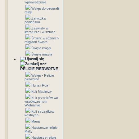
wprowadzenie
Wstęp do geografii
religii
Zatyczka
panieńska
Zaświaty w
literaturze i w sztuce
Śmierć w różnych
religiach świata
Święte księgi
Święte miasta
=>>
RELIGIE PIERWOTNE
Wstęp - Religie
pierwotne
Huna i Roa
Kult Macierzy
Kult przodków we
współczesnym
Wietnamie
Kult szczątków
kostnych
Mana
Najstarsze religie
Malty
Najstasze religie