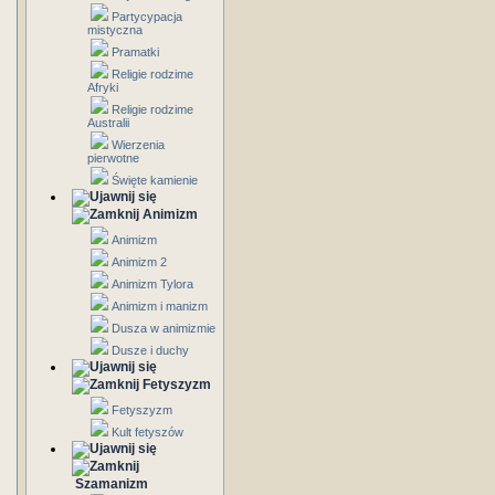
Partycypacja
mistyczna
Pramatki
Religie rodzime
Afryki
Religie rodzime
Australii
Wierzenia
pierwotne
Święte kamienie
Animizm
Animizm
Animizm 2
Animizm Tylora
Animizm i manizm
Dusza w animizmie
Dusze i duchy
Fetyszyzm
Fetyszyzm
Kult fetyszów
Szamanizm