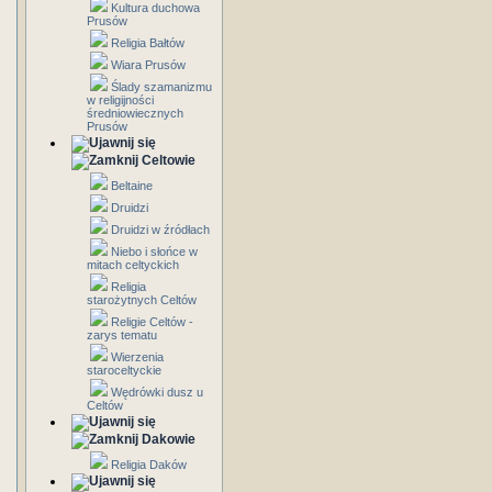
Kultura duchowa
Prusów
Religia Bałtów
Wiara Prusów
Ślady szamanizmu
w religijności
średniowiecznych
Prusów
Celtowie
Beltaine
Druidzi
Druidzi w źródłach
Niebo i słońce w
mitach celtyckich
Religia
starożytnych Celtów
Religie Celtów -
zarys tematu
Wierzenia
staroceltyckie
Wędrówki dusz u
Celtów
Dakowie
Religia Daków