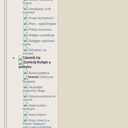
Polsce
Nieodparty urok
kastracji
Nowa duchowość
Piwo - napój Bogów
Policja duchowa
Religia i wspólnota
Religijne wędrówki
ludów
Różaniec na
zdrowie
Religie a
polityka
Boska polityka
Doktryna
Reagana
Hezbollah
wojownicy Boga
Historia wolności w
chrześ.
Islam kontra
hinduizm
Kara śmierci
Kara śmierci w
Piśmie Świętym i
nauczaniu katolickim