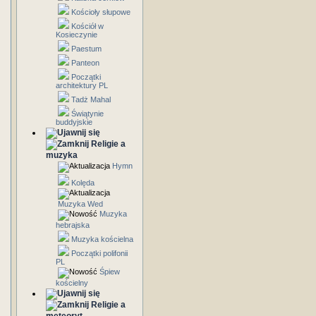
Kościoły słupowe
Kościół w
Kosieczynie
Paestum
Panteon
Początki
architektury PL
Tadż Mahal
Świątynie
buddyjskie
Religie a
muzyka
Hymn
Kolęda
Muzyka Wed
Muzyka
hebrajska
Muzyka kościelna
Początki polifonii
PL
Śpiew
kościelny
Religie a