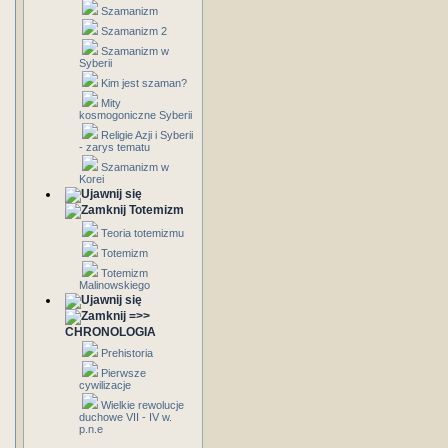
Szamanizm
Szamanizm 2
Szamanizm w
Syberii
Kim jest szaman?
Mity
kosmogoniczne Syberii
Religie Azji i Syberii
- zarys tematu
Szamanizm w
Korei
Totemizm
Teoria totemizmu
Totemizm
Totemizm
Malinowskiego
=>>
CHRONOLOGIA
Prehistoria
Pierwsze
cywilizacje
Wielkie rewolucje
duchowe VII - IV w.
p.n.e