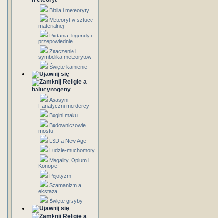
meteoryt
Biblia i meteoryty
Meteoryt w sztuce
materialnej
Podania, legendy i
przepowiednie
Znaczenie i
symbolika meteorytów
Święte kamienie
Religie a
halucynogeny
Asasyni -
Fanatyczni mordercy
Bogini maku
Budowniczowie
mostu
LSD a New Age
Ludzie-muchomory
Megality, Opium i
Konopie
Pejotyzm
Szamanizm a
ekstaza
Święte grzyby
Religie a