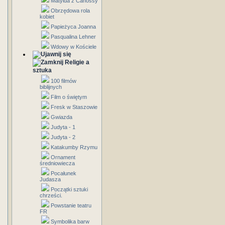
Matylda z Canossy
Obrzędowa rola
kobiet
Papieżyca Joanna
Pasqualina Lehner
Wdowy w Kościele
Religie a
sztuka
100 filmów
biblijnych
Film o świętym
Fresk w Staszowie
Gwiazda
Judyta - 1
Judyta - 2
Katakumby Rzymu
Ornament
średniowiecza
Pocałunek
Judasza
Początki sztuki
chrześci.
Powstanie teatru
FR
Symbolika barw