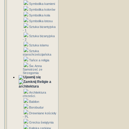
Symbolika kamieni
Symbolika kolorów
Symbolika koła
Symbolika lotosu
Sztuka bizantyjska
- 1
Sztuka bizanyjska
- 2
Sztuka islamu
Sztuka
starochrześcijańska
Tańce a religia
Św. Anna
Samotrzeć ze
Strzegomia
Religie a
architektura
Architektura
chrześci.
Babilon
Borobudur
Drewniane kościoły
- PL
Grecka świątynia
Kaliska cerkiew