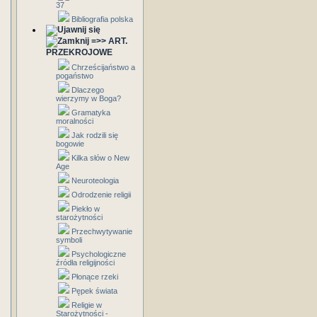
37
Bibliografia polska
=>> ART.
PRZEKROJOWE
Chrześcijaństwo a
pogaństwo
Dlaczego
wierzymy w Boga?
Gramatyka
moralności
Jak rodzili się
bogowie
Kilka słów o New
Age
Neuroteologia
Odrodzenie religii
Piekło w
starożytności
Przechwytywanie
symboli
Psychologiczne
źródła religijności
Płonące rzeki
Pępek świata
Religie w
Starożytności -