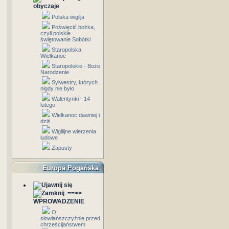
obyczaje
Polska wigilja
Poświęcić bożka,
czyli polskie
świętowanie Sobótki
Staropolska
Wielkanoc
Staropolskie - Boże
Narodzenie
Sylwestry, których
nigdy nie było
Walentynki - 14
lutego
Wielkanoc dawniej i
dziś
Wigilijne wierzenia
ludowe
Zapusty
Europa Pogańska
==>>
WPROWADZENIE
O
słowiańszczyźnie przed
chrześcijaństwem