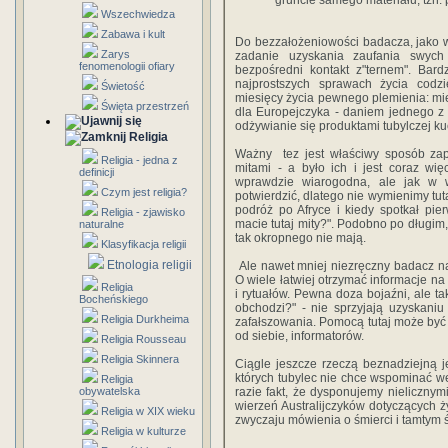
gruncie samego materiału, tzn
Wszechwiedza
Zabawa i kult
Do bezzałożeniowości badacza, jako 
Zarys
zadanie uzyskania zaufania swych
fenomenologii ofiary
bezpośredni kontakt z"ternem". Bard
najprostszych sprawach życia codz
Świetość
miesięcy życia pewnego plemienia: mies
Święta przestrzeń
dla Europejczyka - daniem jednego z 
odżywianie się produktami tubylczej ku
Religia
Ważny tez jest właściwy sposób zap
Religia - jedna z
mitami - a było ich i jest coraz wi
definicji
wprawdzie wiarogodna, ale jak w
Czym jest religia?
potwierdzić, dlatego nie wymienimy tuta
podróż po Afryce i kiedy spotkał pie
Religia - zjawisko
macie tutaj mity?". Podobno po długim
naturalne
tak okropnego nie mają.
Klasyfikacja religii
Etnologia religii
Ale nawet mniej niezręczny badacz na
O wiele łatwiej otrzymać informacje n
Religia
i rytuałów. Pewna doza bojaźni, ale 
Bocheńskiego
obchodzi?" - nie sprzyjają uzyskaniu
Religia Durkheima
zafałszowania. Pomocą tutaj może być t
od siebie, informatorów.
Religia Rousseau
Religia Skinnera
Ciągle jeszcze rzeczą beznadziejną 
których tubylec nie chce wspominać 
Religia
obywatelska
razie fakt, że dysponujemy nielicznym
wierzeń Australijczyków dotyczących 
Religia w XIX wieku
zwyczaju mówienia o śmierci i tamtym 
Religia w kulturze