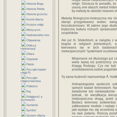
religie ludów niepiśmiennych 
religii. Oznacza to ponadto, ż
Historia Boga
usuną one starych metod histor
Historia Piekła
by metody te określić mianem e
Historia grzechu
Metoda filologiczno-historyczna ma ró
Kozioł ofiarny
stanąć przygotowany wobec sweg
Krytyka religii
bezzałożeniowo. W zakres jego studi
krytyczna kultura różnych sprawozda
Mistycyzm
urzędników.
Nadnaturalna moc
Ale już N. Söderblom, w związku z w
Objawienia
bogów w religiach pierwotnych, z
Oblicza
kierowana się w tych badaniach
reinkarnacji
niebezpiecznymi "systemami oczekiwa
Ofiara
Misjonarze od dłuższego już c
Opętanie
wiele lepiej niż podróżnicy zn
Piekło
Księgę Rodzaju. Czy nie byli 
przedstawienia ludów pogański
Początki badań
religii PL
Tę sama trudność reprezentuje Å. Hultk
Początki
religioznawstwa
Antropologowie społeczni us
Politeizm
samych badań terenowych. Nat
świadomie lub nieświadomie -
Raj
jednak, że weryfikacja kieru
Religijność a
niebezpieczna drogą, jeżeli
duchowość
Badacz terenowy potwierdz
Sumienie
zafiksowane modele i nadaje n
jaki wydaje mu się wcześniej 
Symbol
na swe pytania. Rzeczą pożyte
System ofiarny