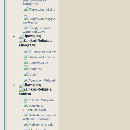
pielgrzymkowa -
bibliografia
Turystyka religijna
1
Turystyka religijna
we Francji
Świątynie które
warto zobaczyć
Religia a
etnografia
Cmentarze polskie
Jajka wielkanocne
Podłaźniczka
Stary rok
Upiór!
Wampiry i Wilkołaki
Religie a
kobieta
7 kobiet Watykanu
Kobieta w
chrzescijaństwie
Kobieta w czasach
wypraw krzyżowych
Kobiety w Izraelu