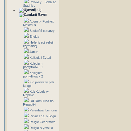
Połowcy - Baba ze
Stadnicy
Rzym
August - Pontifex
Maximus
Boskość cesarzy
Eneida
Hellenizacji religii
rzymskiej
Janus
Kaligula i Żydzi
Kolegium
pontyfików - 1
Kolegium
pontyfików - 2
Kto pierwszy palił
księgi
Kult Kybele w
Rzymie
Od Romulusa do
Republiki
Parentalia, Lemuria
Pliniusz St. o Bogu
Religie Cesarstwa
Religie rzymskie