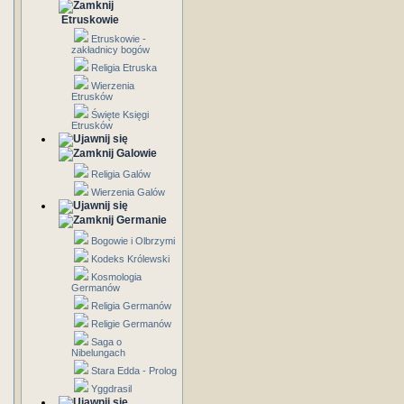
Etruskowie
Etruskowie -
zakładnicy bogów
Religia Etruska
Wierzenia
Etrusków
Święte Księgi
Etrusków
Galowie
Religia Galów
Wierzenia Galów
Germanie
Bogowie i Olbrzymi
Kodeks Królewski
Kosmologia
Germanów
Religia Germanów
Religie Germanów
Saga o
Nibelungach
Stara Edda - Prolog
Yggdrasil