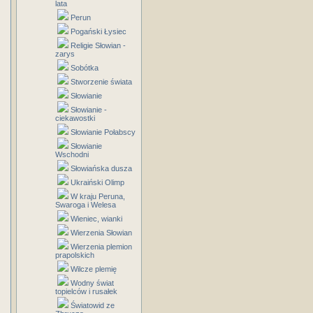
lata
Perun
Pogański Łysiec
Religie Słowian -
zarys
Sobótka
Stworzenie świata
Słowianie
Słowianie -
ciekawostki
Słowianie Połabscy
Słowianie
Wschodni
Słowiańska dusza
Ukraiński Olimp
W kraju Peruna,
Swaroga i Welesa
Wieniec, wianki
Wierzenia Słowian
Wierzenia plemion
prapolskich
Wilcze plemię
Wodny świat
topielców i rusałek
Światowid ze