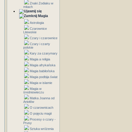
Znaki Zodiaku w
mitach
Magia
Astrologia
Czarownice
Litewskie
Czary i czarownice
Czary i czarty
polskie
Kary za czarymary
Magia a religia
Magia afrykańska
Magia babilońska
Magia podbija świat
Magia w islamie
Magia w
średniowieczu
Matka Joanna od
Aniołów
O czarownicach
O pojęciu magii
Procesy o czary -
Prusy
Sztuka wróżenia