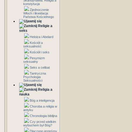
Skandynawia: Religia a
konstytucja
Zjednoczenie
Włoch i likwidacja
Państwa Kościelnego
Religie a
seks
Heloiza i Abelard
Kościół a
seksualność
Kościół i seks
Pesymizm
seksualny
Seks a celibat
Tantryczna
Psychologia
Seksualności
Religia a
nauka
Bóg a inteligencja
Choroba a religia w
antyku
Chronologia biblijna
Czy przed wielkim
wybuchem był Bóg?
Dlaczego jesteśmy