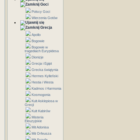
Goci
Polscy Goci
Wierzenia Gotów
Grecja
Apollo
Bogowie
Bogowie w
tragediach Eurypidesa
Dionizje
Grecja i Egipt
Grecka świątynia
Hermes Kylleński
Hestia i Westa
Kadmos i Harmonia
Kosmogonia
Kult Asklepiosa w
Grecji
Kult Kabirów
Misteria
Eleuzyjskie
Mit Adonisa
Mit Orfeusza
Mit Syzyfa