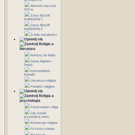
Wartości etyczne
XVII w.
Zarys filozofii
buddyjskiej 1
Zarys filozofii
buddyjskiej 2
Źródło moralności
Religie a
literatura
Anthony de Mello
Dante Alighieri -
Piekło
Konstandinos
Kawafis
Literatura religijna
Powieść religijna
Religia a
psychologia
Freud wobec religii
Jak zostać
przywódcą sekty
Konwersja religijna
Po końcu świata
Przeżycie