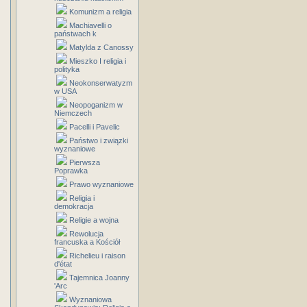
Komunizm a religia
Machiavelli o
państwach k
Matylda z Canossy
Mieszko I religia i
polityka
Neokonserwatyzm
w USA
Neopoganizm w
Niemczech
Pacelli i Pavelic
Państwo i związki
wyznaniowe
Pierwsza
Poprawka
Prawo wyznaniowe
Religia i
demokracja
Religie a wojna
Rewolucja
francuska a Kościół
Richelieu i raison
d'état
Tajemnica Joanny
'Arc
Wyznaniowa