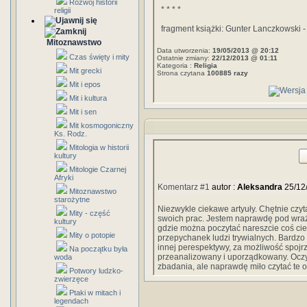
Rozwój historii
* * * *
religii
fragment książki: Gunter Lanczkowski 
Mitoznawstwo
Data utworzenia:
19/05/2013 @ 20:12
Czas święty i mity
Ostatnie zmiany:
22/12/2013 @ 01:11
Kategoria :
Religia
Mit grecki
Strona czytana
100885 razy
Mit i epos
Mit i kultura
Mit i sen
Mit kosmogoniczny
Ks. Rodz.
Mitologia w historii
kultury
Mitologie Czarnej
Afryki
Komentarz #1
autor :
Aleksandra
25/12
Mitoznawstwo
starożytne
Niezwykle ciekawe artyuły. Chętnie czyt
Mity - część
swoich prac. Jestem naprawdę pod wraże
kultury
gdzie można poczytać nareszcie coś c
Mity o potopie
przepychanek ludzi trywialnych. Bardzo
innej perespektywy, za możliwość spojrz
Na początku była
przeanalizowany i uporządkowany. Oczy
woda
zbadania, ale naprawdę miło czytać te o
Potwory ludzko-
zwierzęce
Ptaki w mitach i
legendach