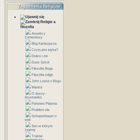
Zagadnienia Religijne
Religie a
filozofia
Anselm z
Cantenbury
Bóg Kartezjusza
Czym jest etyka?
Dobro i zlo
Duns Szkot
Filozofia Boga
Filozofia religii
John Locke o Bogu
Mantra
O duszy -
Arystoteles
Państwo Platona
Problem zła
Schopenhauer o
woli
Sen w którym
żyjemy
Traktat
ateologiczny