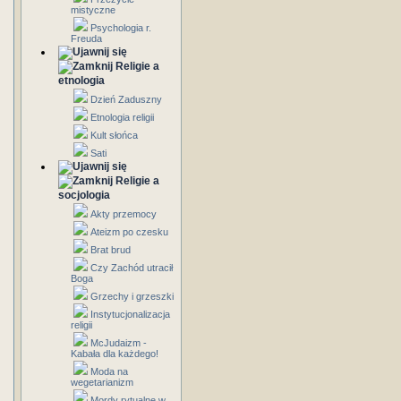
mistyczne
Psychologia r.
Freuda
Religie a
etnologia
Dzień Zaduszny
Etnologia religii
Kult słońca
Sati
Religie a
socjologia
Akty przemocy
Ateizm po czesku
Brat brud
Czy Zachód utracił
Boga
Grzechy i grzeszki
Instytucjonalizacja
religii
McJudaizm -
Kabała dla każdego!
Moda na
wegetarianizm
Mordy rytualne w