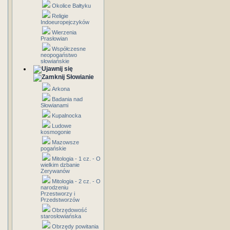
Okolice Bałtyku
Religie
Indoeuropejczyków
Wierzenia
Prasłowian
Współczesne
neopogaństwo
słowiańskie
Słowianie
Arkona
Badania nad
Słowianami
Kupalnocka
Ludowe
kosmogonie
Mazowsze
pogańskie
Mitologia - 1 cz. - O
wielkim dzbanie
Zerywanów
Mitologia - 2 cz. - O
narodzeniu
Przestworzy i
Przedstworzów
Obrzędowość
starosłowiańska
Obrzędy powitania