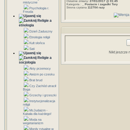
Ostatnie zmiany:
27/01/2017 @ 01:45
mistyczne
Kategoria :
_ Postacie i zagadki Tory
Strona czytana
112704 razy
Psychologia r.
Freuda
Religie a
etnologia
Dzień Zaduszny
Etnologia religii
Kult słońca
Sati
Nikt jeszcze 
Religie a
socjologia
Akty przemocy
Ateizm po czesku
Brat brud
Czy Zachód utracił
Boga
Grzechy i grzeszki
Instytucjonalizacja
religii
McJudaizm -
Kabała dla każdego!
Moda na
wegetarianizm
Mordy rytualne w