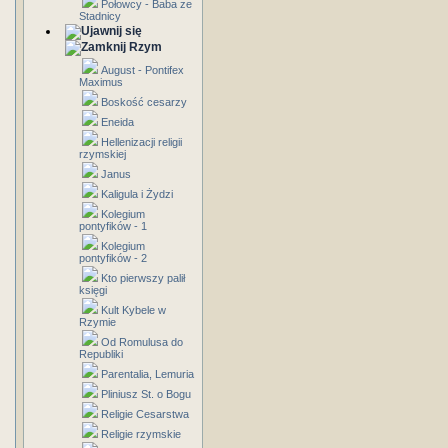
Połowcy - Baba ze
Stadnicy
Rzym
August - Pontifex
Maximus
Boskość cesarzy
Eneida
Hellenizacji religii
rzymskiej
Janus
Kaligula i Żydzi
Kolegium
pontyfików - 1
Kolegium
pontyfików - 2
Kto pierwszy palił
księgi
Kult Kybele w
Rzymie
Od Romulusa do
Republiki
Parentalia, Lemuria
Pliniusz St. o Bogu
Religie Cesarstwa
Religie rzymskie