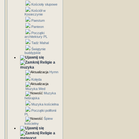
Kościoły słupowe
Kościół w
Kosieczynie
Paestum
Panteon
Początki
architektury PL
Tadż Mahal
Świątynie
buddyjskie
Religie a
muzyka
Hymn
Kolęda
Muzyka Wed
Muzyka
hebrajska
Muzyka kościelna
Początki polifonii
PL
Śpiew
kościelny
Religie a
meteoryt