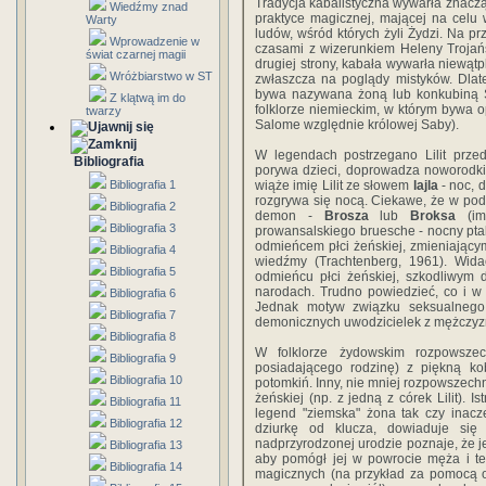
Tradycja kabalistyczna wywarła znaczą
Wiedźmy znad
praktyce magicznej, mającej na celu wa
Warty
ludów, wśród których żyli Żydzi. Na pr
Wprowadzenie w
czasami z wizerunkiem Heleny Trojańsk
świat czarnej magii
drugiej strony, kabała wywarła niewąt
Wróżbiarstwo w ST
zwłaszcza na poglądy mistyków. Dlat
bywa nazywana żoną lub konkubiną Sz
Z klątwą im do
folklorze niemieckim, w którym bywa 
twarzy
Salome względnie królowej Saby).
W legendach postrzegano Lilit prze
Bibliografia
porywa dzieci, doprowadza noworodki
Bibliografia 1
wiąże imię Lilit ze słowem
lajla
- noc, d
rozgrywa się nocą. Ciekawe, że w poda
Bibliografia 2
demon -
Brosza
lub
Broksa
(imi
Bibliografia 3
prowansalskiego bruesche - nocny ptak
odmieńcem płci żeńskiej, zmieniający
Bibliografia 4
wiedźmy (Trachtenberg, 1961). Wid
Bibliografia 5
odmieńcu płci żeńskiej, szkodliwym 
narodach. Trudno powiedzieć, co i w
Bibliografia 6
Jednak motyw związku seksualnego
Bibliografia 7
demonicznych uwodzicielek z mężczyzn
Bibliografia 8
W folklorze żydowskim rozpowszec
Bibliografia 9
posiadającego rodzinę) z piękną kob
Bibliografia 10
potomkiń. Inny, nie mniej rozpowszec
żeńskiej (np. z jedną z córek Lilit). 
Bibliografia 11
legend "ziemska" żona tak czy inacz
Bibliografia 12
dziurkę od klucza, dowiaduje się 
nadprzyrodzonej urodzie poznaje, że je
Bibliografia 13
aby pomógł jej w powrocie męża i te
Bibliografia 14
magicznych (na przykład za pomocą