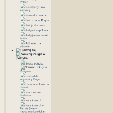
Polsce
Nieodparty urok
kastracji
Nowa duchowość
Piwo - napój Bogów
Policja duchowa
Religia i wspólnota
Religijne wędrówki
ludów
Różaniec na
zdrowie
Religie a
polityka
Boska polityka
Doktryna
Reagana
Hezbollah
wojownicy Boga
Historia wolności w
chrześ.
Islam kontra
hinduizm
Kara śmierci
Kara śmierci w
Piśmie Świętym i
nauczaniu katolickim