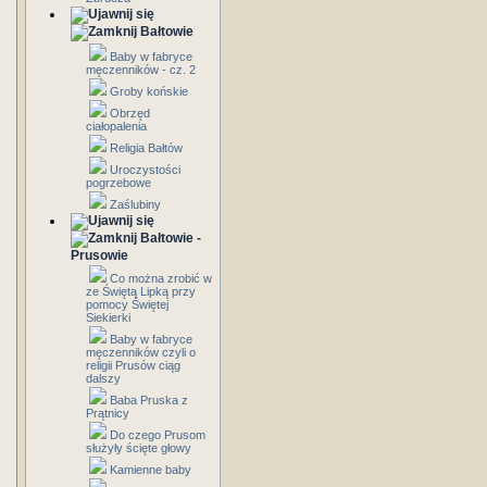
Bałtowie
Baby w fabryce
męczenników - cz. 2
Groby końskie
Obrzęd
ciałopalenia
Religia Bałtów
Uroczystości
pogrzebowe
Zaślubiny
Bałtowie -
Prusowie
Co można zrobić w
ze Świętą Lipką przy
pomocy Świętej
Siekierki
Baby w fabryce
męczenników czyli o
religii Prusów ciąg
dalszy
Baba Pruska z
Prątnicy
Do czego Prusom
służyły ścięte głowy
Kamienne baby