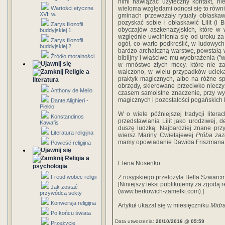
nimi nawiązać użyteczny kontakt, ni
Wartości etyczne
wieloma względami odnosi się to równie
XVII w.
gminach przeważały rytuały obłaskawi
pozyskać sobie i obłaskawić Lilit (i 
Zarys filozofii
obyczajów aszkenazyjskich, które w 
buddyjskiej 1
względnie uwolnienia się od uroku z
Zarys filozofii
ogół, co warto podkreślić, w ludowyc
buddyjskiej 2
bardzo archaiczną warstwę, powstałą 
Źródło moralności
biblijny i właściwe mu wyobrażenia ("w
w mnóstwo złych mocy, które nie z
Religie a
walczono, w wielu przypadków ucieka
praktyk magicznych, albo na różne s
literatura
obrzędy, skierowane przeciwko nieczyst
Anthony de Mello
czasem samoistne znaczenie, przy wy
magicznych i pozostałości pogańskich 
Dante Alighieri -
Piekło
W o wiele późniejszej tradycji literac
Konstandinos
przedstawiania Lilit jako urodziwej,
Kawafis
duszę ludzką. Najbardziej znane prz
Literatura religijna
wiersz Mariny Cwietajewej
Próba zaz
mamy opowiadanie Dawida Friszman
Powieść religijna
Religia a
Elena Nosenko
psychologia
Freud wobec religii
Z rosyjskiego przełożyła Bella Szwar
[Niniejszy tekst publikujemy za zgodą re
Jak zostać
(www.berkowich-zametki.com).]
przywódcą sekty
Konwersja religijna
Artykuł ukazał się w miesięczniku
Midr
Po końcu świata
Data utworzenia:
20/10/2016 @ 05:59
Przeżycie