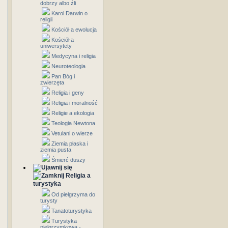
dobrzy albo źli
Karol Darwin o
religii
Kościół a ewolucja
Kościół a
uniwersytety
Medycyna i religia
Neuroteologia
Pan Bóg i
zwierzęta
Religia i geny
Religia i moralność
Religie a ekologia
Teologia Newtona
Vetulani o wierze
Ziemia płaska i
ziemia pusta
Śmierć duszy
Religia a
turystyka
Od pielgrzyma do
turysty
Tanatoturystyka
Turystyka
pielgrzymkowa -