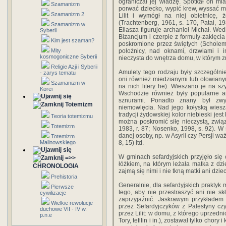
ograniczał jej władzę. Spotkał on mian
Szamanizm
porwać dziecko, wypić krew, wyssać móz
Szamanizm 2
Lilit i wymógł na niej obietnicę,
(Trachtenberg, 1961, s. 170, Patai, 1
Szamanizm w
Eliasza figuruje archanioł Michał. Wed
Syberii
Bizancjum i czerpie z formuły-zaklęcia
Kim jest szaman?
poskromione przez świętych (Scholem
Mity
położnicy, nad oknami, drzwiami i i
kosmogoniczne Syberii
nieczysta do wnętrza domu, w którym z
Religie Azji i Syberii
Amulety tego rodzaju były szczególni
- zarys tematu
oni również miedzianymi lub ołowianym
Szamanizm w
na nich litery he). Wieszano je na sz
Korei
Wschodzie również były popularne am
sznurami. Ponadto znany był zwyc
Totemizm
niemowlęcia. Nad jego kołyską wiesza
tradycji żydowskiej kolor niebieski jes
Teoria totemizmu
można poskromić siłę nieczystą, zwią
Totemizm
1983, r. 87; Nosenko, 1998, s. 92). W 
danej osoby, np. w Asyrii czy Persji waż
Totemizm
Malinowskiego
8, 15) itd.
W gminach sefardyjskich przyjęło się
=>>
łóżkiem, na którym leżała matka z dzie
CHRONOLOGIA
zajmą się nimi i nie tkną matki ani dzi
Prehistoria
Generalnie, dla sefardyjskich praktyk 
Pierwsze
tego, aby nie przestraszyć ani nie skł
cywilizacje
zaprzyjaźnić. Jaskrawym przykładem 
Wielkie rewolucje
przez Sefardyjczyków z Palestyny 
duchowe VII - IV w.
przez Lilit: w domu, z którego uprzedn
p.n.e
Tory, tefilin i in.), zostawał tylko cho