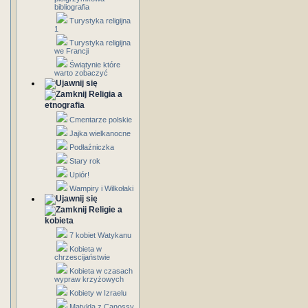
bibliografia
Turystyka religijna
1
Turystyka religijna
we Francji
Świątynie które
warto zobaczyć
Religia a
etnografia
Cmentarze polskie
Jajka wielkanocne
Podłaźniczka
Stary rok
Upiór!
Wampiry i Wilkołaki
Religie a
kobieta
7 kobiet Watykanu
Kobieta w
chrzescijaństwie
Kobieta w czasach
wypraw krzyżowych
Kobiety w Izraelu
Matylda z Canossy