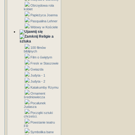
Obrzędowa rola
kobiet
Papieżyca Joanna
Pasqualina Lehner
Wdowy w Kościele
Religie a
sztuka
100 filmów
biblijnych
Film o świętym
Fresk w Staszowie
Gwiazda
Judyta - 1
Judyta - 2
Katakumby Rzymu
Ornament
średniowiecza
Pocałunek
Judasza
Początki sztuki
chrześci.
Powstanie teatru
FR
Symbolika barw