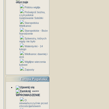
obyczaje
Polska wigilja
Poświęcić bożka,
czyli polskie
świętowanie Sobótki
Staropolska
Wielkanoc
Staropolskie - Boże
Narodzenie
Sylwestry, których
nigdy nie było
Walentynki - 14
lutego
Wielkanoc dawniej i
dziś
Wigilijne wierzenia
ludowe
Zapusty
Europa Pogańska
==>>
WPROWADZENIE
O
słowiańszczyźnie przed
chrześcijaństwem