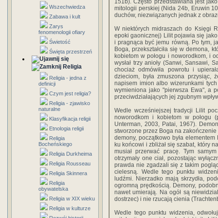
151b). Często przedstawiana jest jak
Wszechwiedza
mitologii perskiej (Nida 24b, Eruwin 1
duchów, niezwiązanych jednak z obraze
Zabawa i kult
Zarys
W niektórych midraszach do Księgi R
fenomenologii ofiary
epoki gaonicznej) Lilit pojawia się j
Świetość
i pragnąca być jemu równą. Po tym, 
Boga, przekształciła się w demona, kt
Święta przestrzeń
kobietom w połogu i noworodkom, i 
wysłał trzy anioły (Sanwi, Sansawi, Sam
Religia
chociaż odmówiła powrotu i upierał
dzieciom, była zmuszona przysiąc, 
Religia - jedna z
napisem imion albo wizerunkami tych a
definicji
wymieniona jako "pierwsza Ewa", a p
Czym jest religia?
przeciwdziałających jej zgubnym wpły
Religia - zjawisko
naturalne
Wedle wcześniejszej tradycji Lilit p
noworodkom i kobietom w połogu (po
Klasyfikacja religii
Unterman, 2003, Patai, 1967). Demon
Etnologia religii
stworzone przez Boga na zakończenie sz
demony, początkowo była elementem B
Religia
Bocheńskiego
ku końcowi i zbliżał się szabat, który
musiał przerwać pracę. Tym samym
Religia Durkheima
otrzymały one ciał, pozostając wyłącz
Religia Rousseau
prawda nie zgadzali się z takim pogl
cielesną. Wedle tego punktu widzen
Religia Skinnera
ludźmi. Nierzadko mają skrzydła, pod
Religia
ogromną prędkością. Demony, podobnie
obywatelska
nawet umierają. Na ogół są niewidzia
Religia w XIX wieku
dostrzec) i nie rzucają cienia (Trachten
Religia w kulturze
Wedle tego punktu widzenia, odwołuj