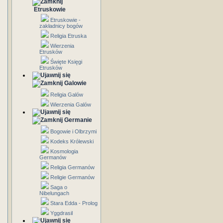
Etruskowie
Etruskowie -
zakładnicy bogów
Religia Etruska
Wierzenia
Etrusków
Święte Księgi
Etrusków
Galowie
Religia Galów
Wierzenia Galów
Germanie
Bogowie i Olbrzymi
Kodeks Królewski
Kosmologia
Germanów
Religia Germanów
Religie Germanów
Saga o
Nibelungach
Stara Edda - Prolog
Yggdrasil