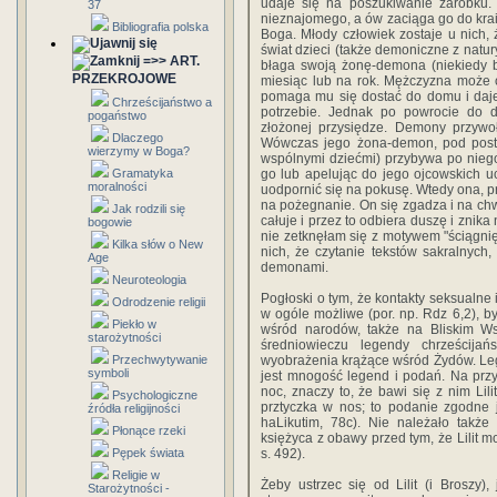
udaje się na poszukiwanie zarobku. 
37
nieznajomego, a ów zaciąga go do krain
Bibliografia polska
Boga. Młody człowiek zostaje u nich,
świat dzieci (także demoniczne z natu
=>> ART.
błaga swoją żonę-demona (niekiedy b
PRZEKROJOWE
miesiąc lub na rok. Mężczyzna może o
pomaga mu się dostać do domu i daje
Chrześcijaństwo a
potrzebie. Jednak po powrocie do
pogaństwo
złożonej przysiędze. Demony przywo
Dlaczego
Wówczas jego żona-demon, pod posta
wierzymy w Boga?
wspólnymi dziećmi) przybywa po nie
Gramatyka
go lub apelując do jego ojcowskich u
moralności
uodpornić się na pokusę. Wtedy ona, pr
na pożegnanie. On się zgadza i na chwi
Jak rodzili się
całuje i przez to odbiera duszę i zni
bogowie
nie zetknęłam się z motywem "ściągni
Kilka słów o New
nich, że czytanie tekstów sakralnych,
Age
demonami.
Neuroteologia
Pogłoski o tym, że kontakty seksualne 
Odrodzenie religii
w ogóle możliwe (por. np. Rdz 6,2), b
Piekło w
wśród narodów, także na Bliskim W
starożytności
średniowieczu legendy chrześcij
Przechwytywanie
wyobrażenia krążące wśród Żydów. Lege
symboli
jest mnogość legend i podań. Na przy
noc, znaczy to, że bawi się z nim Lil
Psychologiczne
prztyczka w nos; to podanie zgodne 
źródła religijności
haLikutim, 78c). Nie należało także
Płonące rzeki
księżyca z obawy przed tym, że Lilit m
Pępek świata
s. 492).
Religie w
Żeby ustrzec się od Lilit (i Broszy),
Starożytności -