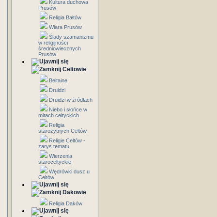
Kultura duchowa
Prusów
Religia Bałtów
Wiara Prusów
Ślady szamanizmu
w religijności
średniowiecznych
Prusów
Celtowie
Beltaine
Druidzi
Druidzi w źródłach
Niebo i słońce w
mitach celtyckich
Religia
starożytnych Celtów
Religie Celtów -
zarys tematu
Wierzenia
staroceltyckie
Wędrówki dusz u
Celtów
Dakowie
Religia Daków