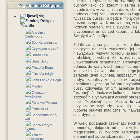
na stole słodycze i ziarna pszenicy, 
Zagadnienia Religijne
duchów jako do szedim i seirim z
przedmiotów w zamian za duszę chore
podczas której zabijano czarnego kog
"Dusza za duszę. To będzie moją ofi
Religie a
obrzęd przeprowadzano w domu, w łaźni
filozofia
licznych wierzeń, mają zwyczaj się 
przypominał on obrzęd kaparot, a tak
Anselm z
Świątyni w Jom Kipur.
Cantenbury
Bóg Kartezjusza
Z Lilit związana jest niezliczona i
Czym jest etyka?
mających na celu zwalczenie jej s
niewątpliwe wpływy folkloru sąsiedn
Dobro i zlo
arabskich, perskich). Ale część naj
Duns Szkot
uniwersalnych schematach archetypow
odnieść do wiary w ochronną moc ognia,
Filozofia Boga
kulturze książkowej, obraz Lilit ulega 
Filozofia religii
zarazem złym duchem, niszczącym p
tradycji kabalistycznej, ale i w trad
John Locke o Bogu
przedtalmudycznego. W obu przypadkach
Mantra
duszy człowieka. W tym aspekcie tra
O duszy -
"uczonej". Jednakże w kulturze ludowej
Arystoteles
szczególnie typowa jest wielość obrz
i ich "królowej" Lilit. Można tu 
Państwo Platona
przytoczone przykłady pozwalają uka
Problem zła
ludowej praktyki magicznej w najważ
sefardyjskiej.
Schopenhauer o
woli
W wielu podaniach aszkenazyjskich b
Sen w którym
demonów, ratując się od nich dzięki
żyjemy
magicznemu. W folklorze sefardyjs
Traktat
element jest sprowadzony do minimum
ateologiczny