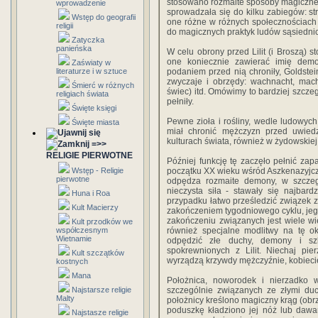
stosowano rozmaite sposoby magiczne.
wprowadzenie
sprowadzała się do kilku zabiegów: st
Wstęp do geografii
one różne w różnych społecznościach
religii
do magicznych praktyk ludów sąsiedni
Zatyczka
panieńska
W celu obrony przed Lilit (i Broszą) s
one koniecznie zawierać imię demo
Zaświaty w
literaturze i w sztuce
podaniem przed nią chroniły, Goldstein
zwyczaje i obrzędy: wachnacht, mach
Śmierć w różnych
świec) itd. Omówimy to bardziej szczeg
religiach świata
pełniły.
Święte księgi
Pewne zioła i rośliny, wedle ludowych
Święte miasta
miał chronić mężczyzn przed uwiedz
kulturach świata, również w żydowskiej,
=>>
RELIGIE PIERWOTNE
Później funkcję tę zaczęło pełnić za
Wstęp - Religie
początku XX wieku wśród Aszkenazyjcz
pierwotne
odpędza rozmaite demony, w szczegól
nieczysta siła - stawały się najbar
Huna i Roa
przypadku łatwo prześledzić związek z 
Kult Macierzy
zakończeniem tygodniowego cyklu, jego
zakończeniu związanych jest wiele wie
Kult przodków we
współczesnym
również specjalne modlitwy na tę ok
Wietnamie
odpędzić złe duchy, demony i szk
spokrewnionych z Lilit. Niechaj pie
Kult szczątków
wyrządzą krzywdy mężczyźnie, kobiecie 
kostnych
Mana
Położnica, noworodek i nierzadko ws
Najstarsze religie
szczególnie związanych ze złymi duc
Malty
położnicy kreślono magiczny krąg (ob
poduszkę kładziono jej nóż lub dawa
Najstasze religie