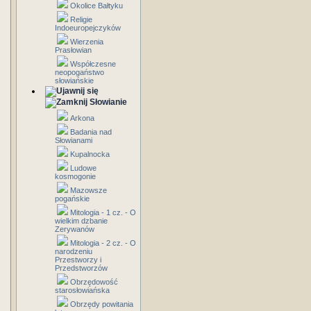
Okolice Bałtyku
Religie
Indoeuropejczyków
Wierzenia
Prasłowian
Współczesne
neopogaństwo
słowiańskie
Słowianie
Arkona
Badania nad
Słowianami
Kupalnocka
Ludowe
kosmogonie
Mazowsze
pogańskie
Mitologia - 1 cz. - O
wielkim dzbanie
Zerywanów
Mitologia - 2 cz. - O
narodzeniu
Przestworzy i
Przedstworzów
Obrzędowość
starosłowiańska
Obrzędy powitania