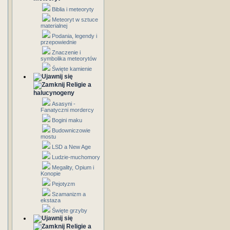
Biblia i meteoryty
Meteoryt w sztuce
materialnej
Podania, legendy i
przepowiednie
Znaczenie i
symbolika meteorytów
Święte kamienie
Religie a
halucynogeny
Asasyni -
Fanatyczni mordercy
Bogini maku
Budowniczowie
mostu
LSD a New Age
Ludzie-muchomory
Megality, Opium i
Konopie
Pejotyzm
Szamanizm a
ekstaza
Święte grzyby
Religie a