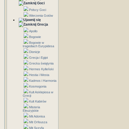
Goci
Polscy Goci
Wierzenia Gotów
Grecja
Apollo
Bogowie
Bogowie w
tragediach Eurypidesa
Dionizje
Grecja i Egipt
Grecka świątynia
Hermes Kylleński
Hestia i Westa
Kadmos i Harmonia
Kosmogonia
Kult Asklepiosa w
Grecji
Kult Kabirów
Misteria
Eleuzyjskie
Mit Adonisa
Mit Orfeusza
Mit Syzyfa