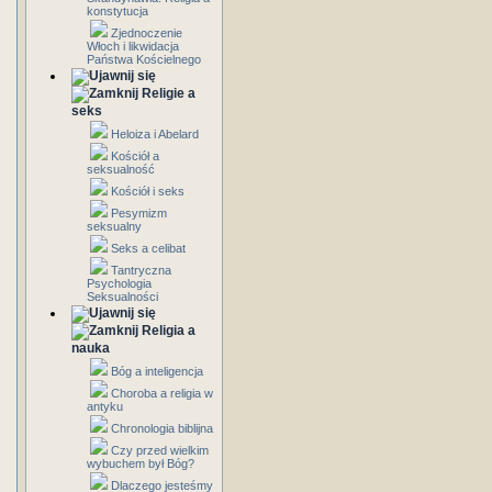
konstytucja
Zjednoczenie
Włoch i likwidacja
Państwa Kościelnego
Religie a
seks
Heloiza i Abelard
Kościół a
seksualność
Kościół i seks
Pesymizm
seksualny
Seks a celibat
Tantryczna
Psychologia
Seksualności
Religia a
nauka
Bóg a inteligencja
Choroba a religia w
antyku
Chronologia biblijna
Czy przed wielkim
wybuchem był Bóg?
Dlaczego jesteśmy