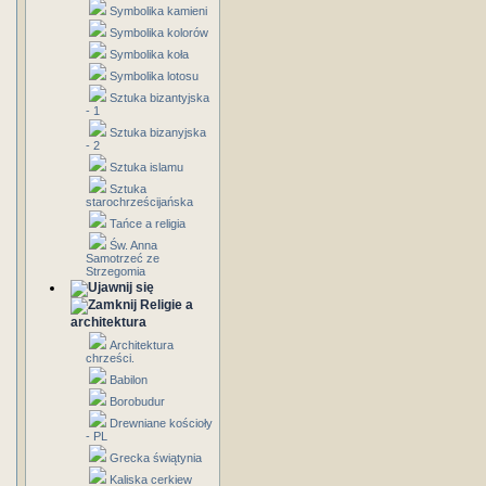
Symbolika kamieni
Symbolika kolorów
Symbolika koła
Symbolika lotosu
Sztuka bizantyjska
- 1
Sztuka bizanyjska
- 2
Sztuka islamu
Sztuka
starochrześcijańska
Tańce a religia
Św. Anna
Samotrzeć ze
Strzegomia
Religie a
architektura
Architektura
chrześci.
Babilon
Borobudur
Drewniane kościoły
- PL
Grecka świątynia
Kaliska cerkiew