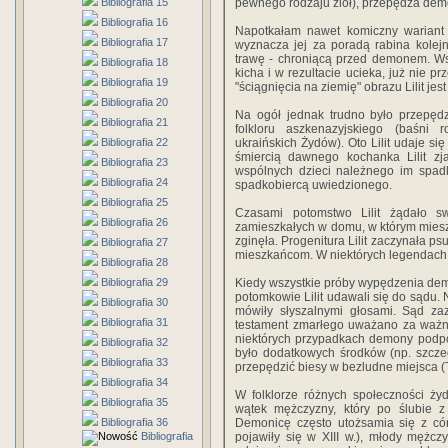
Bibliografia 15
pewnego rodzaju ziół), przepędza dem
Bibliografia 16
Napotkałam nawet komiczny wariant t
Bibliografia 17
wyznacza jej za poradą rabina kolej
trawę - chroniącą przed demonem. Wsk
Bibliografia 18
kicha i w rezultacie ucieka, już nie 
Bibliografia 19
"ściągnięcia na ziemię" obrazu Lilit jes
Bibliografia 20
Na ogół jednak trudno było przepędzi
Bibliografia 21
folkloru aszkenazyjskiego (baśni
Bibliografia 22
ukraińskich Żydów). Oto Lilit udaje si
śmiercią dawnego kochanka Lilit zj
Bibliografia 23
wspólnych dzieci należnego im spadk
Bibliografia 24
spadkobiercą uwiedzionego.
Bibliografia 25
Czasami potomstwo Lilit żądało s
Bibliografia 26
zamieszkałych w domu, w którym mieszk
zginęła. Progenitura Lilit zaczynała p
Bibliografia 27
mieszkańcom. W niektórych legendach
Bibliografia 28
Bibliografia 29
Kiedy wszystkie próby wypędzenia dem
potomkowie Lilit udawali się do sądu. 
Bibliografia 30
mówiły słyszalnymi głosami. Sąd za
Bibliografia 31
testament zmarłego uważano za ważny 
niektórych przypadkach demony podpo
Bibliografia 32
było dodatkowych środków (np. szcze
Bibliografia 33
przepędzić biesy w bezludne miejsca (
Bibliografia 34
W folklorze różnych społeczności ży
Bibliografia 35
wątek mężczyzny, który po ślubie 
Bibliografia 36
Demonicę często utożsamia się z cór
Bibliografia
pojawiły się w XIII w.), młody mężcz