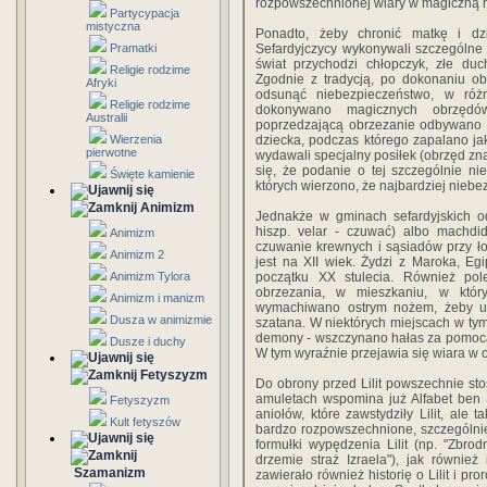
rozpowszechnionej wiary w magiczną m
Partycypacja
mistyczna
Ponadto, żeby chronić matkę i dzi
Pramatki
Sefardyjczycy wykonywali szczególne
świat przychodzi chłopczyk, złe duch
Religie rodzime
Zgodnie z tradycją, po dokonaniu ob
Afryki
odsunąć niebezpieczeństwo, w róż
Religie rodzime
dokonywano magicznych obrzędó
Australii
poprzedzającą obrzezanie odbywano wa
Wierzenia
dziecka, podczas którego zapalano jak
pierwotne
wydawali specjalny posiłek (obrzęd zna
się, że podanie o tej szczególnie n
Święte kamienie
których wierzono, że najbardziej niebe
Animizm
Jednakże w gminach sefardyjskich 
hiszp. velar - czuwać) albo machd
Animizm
czuwanie krewnych i sąsiadów przy ło
Animizm 2
jest na XII wiek. Żydzi z Maroka, Egi
Animizm Tylora
początku XX stulecia. Również po
obrzezania, w mieszkaniu, w któ
Animizm i manizm
wymachiwano ostrym nożem, żeby uch
Dusza w animizmie
szatana. W niektórych miejscach w tym 
demony - wszczynano hałas za pomocą 
Dusze i duchy
W tym wyraźnie przejawia się wiara w 
Fetyszyzm
Do obrony przed Lilit powszechnie s
amuletach wspomina już Alfabet ben S
Fetyszyzm
aniołów, które zawstydziły Lilit, ale 
Kult fetyszów
bardzo rozpowszechnione, szczególnie
formułki wypędzenia Lilit (np. "Zbro
drzemie straż Izraela"), jak równie
Szamanizm
zawierało również historię o Lilit i pr