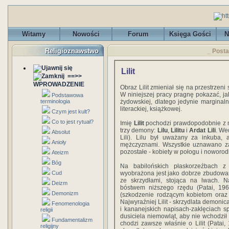
Witamy
Nowości
Forum
Księga Gości
N
Religioznawstwo
_ Postac
Lilit
==>>
WPROWADZENIE
Obraz Lilit zmieniał się na przestrzeni
W niniejszej pracy pragnę pokazać, jak
Podstawowa
terminologia
żydowskiej, dlatego jedynie marginaln
literackiej, książkowej.
Czym jest kult?
Co to jest rytuał?
Imię
Lilit
pochodzi prawdopodobnie z mi
trzy demony:
Lilu
,
Lilitu
i
Ardat Lili
. We
Absolut
Lili). Lilu był uważany za inkuba, 
Anioły
mężczyznami. Wszystkie uznawano za 
pozostałe - kobiety w połogu i noworod
Ateizm
Bóg
Na babilońskich płaskorzeźbach z te
Cud
wyobrażona jest jako dobrze zbudowa
ze skrzydłami, stojąca na lwach. Na
Deizm
bóstwem niższego rzędu (Patai, 1967
Demonizm
(szkodzenie rodzącym kobietom oraz
Najwyraźniej Lilit - skrzydlata demonic
Fenomenologia
i kananejskich napisach-zaklęciach s
religii
dusiciela niemowląt, aby nie wchodzi
Fundamentalizm
chodzi zawsze właśnie o Lilit (Patai,
religijny