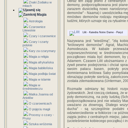
Obraz ten zajął jedno z centralnych m
Znaki Zodiaku w
demony, podporządkowana jest planec
mitach
zarazem dusicielką nowo narodzonych
demonów" - Naama) i uwodzicielka męż
Magia
mnóstwo demonów rodzaju męskiego i
ludźmi, których uznaje się za rytualnie 
Astrologia
Czarownice
Litewskie
Lilit - Katedra Notre Dame - Paryż
Czary i czarownice
Nazywana jest "wiedźmą", "złą kobie
Czary i czarty
"królowymi demonów": Agrat, Machla
polskie
Asmodeusza. W kabale przeważa
Kary za czarymary
rozpowszechnionej w średniowieczne
Magia a religia
początkowo miała być demonem, by p
Adamem. Czasem Lilit utożsamiano z 
Magia afrykańska
żywił pewne podejrzenia i chciał spr
Magia babilońska
swoim pałacu basen, pokryty prze
domniemana królowa Saby pomyślała, 
Magia podbija świat
obnażając pokryte sierścią, zakończon
Magia w islamie
została zdemaskowana (Unterman, 200
Magia w
średniowieczu
Rozmaite odmiany tej historii rozp
żydowskich. Jest rzeczą ciekawą, że w 
Matka Joanna od
poły demoniczną, na poły ludzką (Sch
Aniołów
podporządkowana jest nie władzy Marsa
O czarownicach
uważano za złowrogą. Dlatego wszysc
ducha" - są szczególnie podatni 
O pojęciu magii
odzwierciedlenie w folklorze i w późniejs
Procesy o czary -
zajęła jedno z centralnych miejsc, jak
Prusy
(ucieleśnienie kobiecego początku) i in. 
Sztuka wróżenia