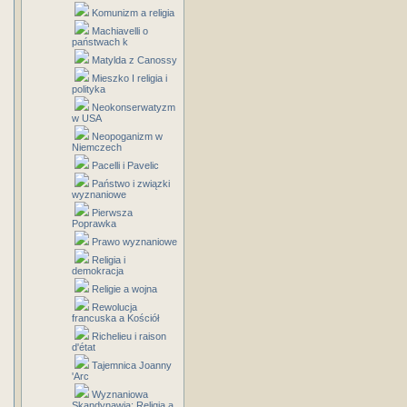
Komunizm a religia
Machiavelli o
państwach k
Matylda z Canossy
Mieszko I religia i
polityka
Neokonserwatyzm
w USA
Neopoganizm w
Niemczech
Pacelli i Pavelic
Państwo i związki
wyznaniowe
Pierwsza
Poprawka
Prawo wyznaniowe
Religia i
demokracja
Religie a wojna
Rewolucja
francuska a Kościół
Richelieu i raison
d'état
Tajemnica Joanny
'Arc
Wyznaniowa
Skandynawia: Religia a