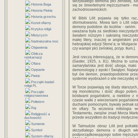
skrzydlatego demona płci żeńskiej, s
Historia Boga
się ze śmiertelnymi mężczyznami - m
zachodniosemickich.
Historia Piekła
Historia grzechu
W Biblii Lilit pojawia się tylko ra
sformułowaniu. Mowa tam o Lilit odp
Kozioł ofiarny
demony podobne do kozłów - seirim. Pu
Krytyka religii
uważana była za siedlisko nieczystych
Mistycyzm
światem niższym i sakralną nieczyst
małej litery, inaczej w angielskim p
Nadnaturalna moc
hebrajskiej edycji Stone’a; w Wulgacie
Objawienia
czy wampir płci żeńskiej, przyp. tłum.].
Oblicza
Jest rzeczą interesującą, że w demono
reinkarnacji
(Gaster, 1925, s. 81). Można to uzn
Ofiara
samarytańska jest dość uboga, mało 
Opętanie
demonologię z epoki I Świątyni. Najw
był ów demon, prawdopodobnie przeję
Piekło
systemie wyobrażeń o sile nieczystej ni
Początki badań
religii PL
W Torze pojawiają się ślady starszych
się monoteizmu i dość długo potem. 
Początki
religioznawstwa
bóstwami pogańskimi, a niektóre z 
czasie walki z wierzeniami pogańskim
Politeizm
duchami pomocnymi, bywały jednak szk
Raj
im ofiary. Ta wczesna mitologia we
Testamentu, zwojów znad Morza Martwe
Religijność a
przede wszystkim do tradycji mistyczn
duchowość
Sumienie
W Talmudzie obraz Lilit jest potrak
Symbol
skrzydlatego demona o długich wł
podporządkowującego sobie mężczyzn 
System ofiarny