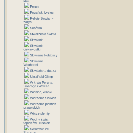
lata
Perun
Pogański Łysiec
Religie Słowian -
zarys
Sobótka
Stworzenie świata
Słowianie
Słowianie -
ciekawostki
Słowianie Połabscy
Słowianie
Wschodni
Słowiańska dusza
Ukraiński Olimp
W kraju Peruna,
Swaroga i Welesa
Wieniec, wianki
Wierzenia Słowian
Wierzenia plemion
prapolskich
Wilcze plemię
Wodny świat
topielców i rusałek
Światowid ze
Zbrucza