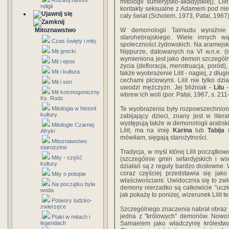
Rozwój historii
mitologii sumeryjsko-akadyjskiej), 
religii
kontakty seksualne z Adamem pod nie
cały świat (Scholem, 1973, Patai, 1967)
Mitoznawstwo
W demonologii Talmudu wyraźnie w
starohebrajskiego. Wiele innych w
Czas święty i mity
społeczności żydowskich. Na aramejsk
Mit grecki
Nippurze, datowanych na VI w.n.e. (i
wymieniona jest jako demon szczególni
Mit i epos
życia (defloracja, menstruacja, poród
Mit i kultura
także wyobrażenie Lilit - nagiej, z dł
cechami płciowymi. Lilit nie tylko dz
Mit i sen
uwodzi mężczyzn. Jej bliźniak -
Lilu
-
Mit kosmogoniczny
wbrew ich woli (por. Patai, 1967, s. 211
Ks. Rodz.
Mitologia w historii
Te wyobrażenia były rozpowszechnion
kultury
zabijający dzieci, znany jest w lite
występują także w demonologii arabs
Mitologie Czarnej
Lilit, ma na imię
Karina
lub
Tabija
(
Afryki
mówiłam, sięgają starożytności.
Mitoznawstwo
starożytne
Tradycja, w myśl której Lilit początko
Mity - część
(szczególnie gmin sefardyjskich i ws
kultury
działań są z reguły bardzo dosłowne. 
coraz częściej przedstawia się jak
Mity o potopie
właściwościami. Uwidocznia się to zwł
Na początku była
demony nierzadko są całkowicie "uczł
woda
jak pokażę to poniżej, wizerunek Lilit t
Potwory ludzko-
zwierzęce
Szczególnego znaczenia nabrał obraz Li
jedna z "królowych" demonów. Nowośc
Ptaki w mitach i
legendach
Samaelem jako władczynię królestwa 