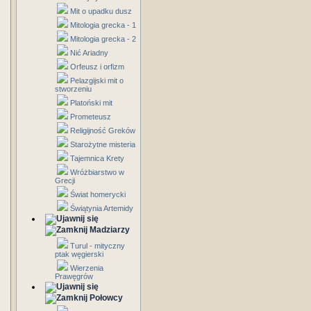
Mit o upadku dusz
Mitologia grecka - 1
Mitologia grecka - 2
Nić Ariadny
Orfeusz i orfizm
Pelazgijski mit o
stworzeniu
Platoński mit
Prometeusz
Religijność Greków
Starożytne misteria
Tajemnica Krety
Wróżbiarstwo w
Grecji
Świat homerycki
Świątynia Artemidy
Madziarzy
Turul - mityczny
ptak węgierski
Wierzenia
Prawęgrów
Połowcy