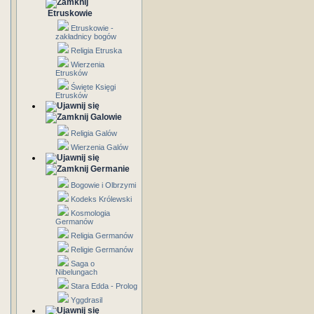
Etruskowie
Etruskowie -
zakładnicy bogów
Religia Etruska
Wierzenia
Etrusków
Święte Księgi
Etrusków
Galowie
Religia Galów
Wierzenia Galów
Germanie
Bogowie i Olbrzymi
Kodeks Królewski
Kosmologia
Germanów
Religia Germanów
Religie Germanów
Saga o
Nibelungach
Stara Edda - Prolog
Yggdrasil