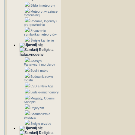
Biblia i meteoryty
Meteoryt w sztuce
materialnej
Podania, legendy i
przepowiednie
Znaczenie i
symbolika meteorytów
Święte kamienie
Religie a
halucynogeny
Asasyni -
Fanatyczni mordercy
Bogini maku
Budowniczowie
mostu
LSD a New Age
Ludzie-muchomory
Megality, Opium i
Konopie
Pejotyzm
Szamanizm a
ekstaza
Święte grzyby
Religie a