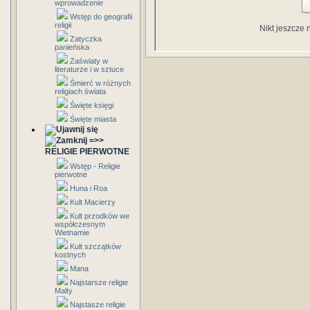
wprowadzenie
Wstęp do geografii
religii
Nikt jeszcze 
Zatyczka
panieńska
Zaświaty w
literaturze i w sztuce
Śmierć w różnych
religiach świata
Święte księgi
Święte miasta
=>>
RELIGIE PIERWOTNE
Wstęp - Religie
pierwotne
Huna i Roa
Kult Macierzy
Kult przodków we
współczesnym
Wietnamie
Kult szczątków
kostnych
Mana
Najstarsze religie
Malty
Najstasze religie