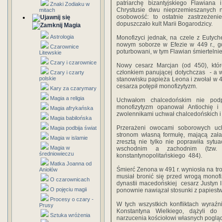
patriarchę bizantyjskiego Flawiana 
Znaki Zodiaku w
Chrystusie dwu nieprzemieszanych n
mitach
osobowość: to ostatnie zastrzeżen
dopuszczało kult Marii Bogarodzicy.
Magia
Astrologia
Monofizyci jednak, na czele z Eutych
nowym soborze w Efezie w 449 r., gd
Czarownice
poturbowani, w tym Flawian śmiertelnie
Litewskie
Czary i czarownice
Nowy cesarz Marcjan (od 450), któ
członkiem panującej dotychczas - a w 
Czary i czarty
polskie
stanowisku papieża Leona i zwołał w 4
cesarza potępił monofizytyzm.
Kary za czarymary
Magia a religia
Uchwałom chalcedońskim nie podpo
monofizytyzm opanował Antiochię 
Magia afrykańska
zwolennikami uchwał chalcedońskich 
Magia babilońska
Przerażeni owocami soborowych uc
Magia podbija świat
stronom własną formułę, mającą zała
Magia w islamie
zresztą nie tylko nie poprawiła sytu
Magia w
wschodnim a zachodnim (tzw.
średniowieczu
konstantynopolitańskiego 484).
Matka Joanna od
Śmierć Zenona w 491 r. wyniosła na tro
Aniołów
musiał bronić się przed wrogą monofi
O czarownicach
dynastii macedońskiej cesarz Justyn I
O pojęciu magii
ponownie nawiązał stosunki z papiest
Procesy o czary -
W tych wszystkich konfliktach wyraźn
Prusy
Konstantyna Wielkiego, dążyli do 
Sztuka wróżenia
narzucenia kościołowi własnych pogl