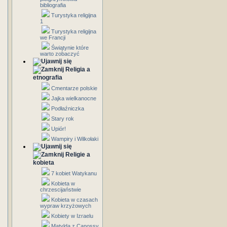
bibliografia
Turystyka religijna
1
Turystyka religijna
we Francji
Świątynie które
warto zobaczyć
Religia a
etnografia
Cmentarze polskie
Jajka wielkanocne
Podłaźniczka
Stary rok
Upiór!
Wampiry i Wilkołaki
Religie a
kobieta
7 kobiet Watykanu
Kobieta w
chrzescijaństwie
Kobieta w czasach
wypraw krzyżowych
Kobiety w Izraelu
Matylda z Canossy