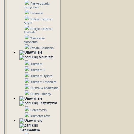
Partycypacja
mistyczna
Pramatki
Religie rodzime
Afryki
Religie rodzime
Australii
Wierzenia
pierwotne
Święte kamienie
Animizm
Animizm
Animizm 2
Animizm Tylora
Animizm i manizm
Dusza w animizmie
Dusze i duchy
Fetyszyzm
Fetyszyzm
Kult fetyszów
Szamanizm