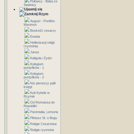
Połowcy - Baba ze
Stadnicy
Rzym
August - Pontifex
Maximus
Boskość cesarzy
Eneida
Hellenizacji religii
rzymskiej
Janus
Kaligula i Żydzi
Kolegium
pontyfików - 1
Kolegium
pontyfików - 2
Kto pierwszy palił
księgi
Kult Kybele w
Rzymie
Od Romulusa do
Republiki
Parentalia, Lemuria
Pliniusz St. o Bogu
Religie Cesarstwa
Religie rzymskie