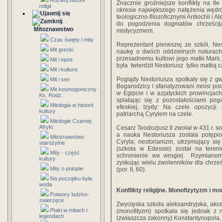
Rozwój historii
Znacznie groźniejsze konflikty na tl
religii
okresie największego natężenia wędr
teologiczno-filozoficznymi Antiochii i 
do pogodzenia dogmatów chrześcij
Mitoznawstwo
mistycyzmem.
Czas święty i mity
Reprezentant pierwszej ze szkół, Nest
Mit grecki
naukę o dwóch oddzielnych naturach
przesadnemu kultowi jego matki Marii,
Mit i epos
była twierdził Nestoriusz tylko matką c
Mit i kultura
Poglądy Nestoriusza spotkały się z gw
Mit i sen
Bogarodzicy i sfanatyzowani mnisi pod
Mit kosmogoniczny
w Egipcie i w azjatyckich prowincjach
Ks. Rodz.
splatając się z pozostałościami pog
Mitologia w historii
efeskiej, Izydy: Na czele opozycji 
kultury
patriarchą Cyrylem na czele.
Mitologie Czarnej
Afryki
Cesarz Teodozjusz II zwołał w 431 r. s
a nauka Nestoriusza została potęp
Mitoznawstwo
Cyryla; nestorianizm, utrzymujący si
starożytne
(szkoła w Edessie) został na tereni
Mity - część
schronienie we wrogiej Rzymianom P
kultury
zyskując wielu zwolenników dla chrześ
Mity o potopie
(por. II, 60).
Na początku była
woda
Konflikty religijne. Monofizytyzm i m
Potwory ludzko-
zwierzęce
Zwycięska szkoła aleksandryjska, akcen
Ptaki w mitach i
(monofityzm) spotkała się jednak z
legendach
(zwłaszcza zakonny) Konstantynopola, 