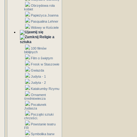
Obrzędowa rola
kobiet
Papieżyca Joanna
Pasqualina Lehner
Wdowy w Kościele
Religie a
sztuka
100 filmów
biblijnych
Film o świętym
Fresk w Staszowie
Gwiazda
Judyta - 1
Judyta - 2
Katakumby Rzymu
Ornament
średniowiecza
Pocałunek
Judasza
Początki sztuki
chrześci.
Powstanie teatru
FR
Symbolika barw