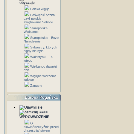
obyczaje
Polska wigilja
Poświęcić bożka,
czyli polskie
świętowanie Sobótki
Staropolska
Wielkanoc
Staropolskie - Boże
Narodzenie
Sylwestry, których
nigdy nie było
Walentynki - 14
lutego
Wielkanoc dawniej i
dziś
Wigilijne wierzenia
ludowe
Zapusty
Europa Pogańska
==>>
WPROWADZENIE
O
słowiańszczyźnie przed
chrześcijaństwem