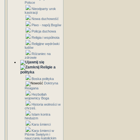
Polsce
Nieodparty urok
kastracji
Nowa duchowość
Piwo - napój Bogów
Policja duchowa
Religia i wspólnota
Religijne wędrówki
ludów
Różaniec na
zdrowie
Religie a
polityka
Boska polityka
Doktryna
Reagana
Hezbollah
wojownicy Boga
Historia wolności w
chrześ.
Islam kontra
hinduizm
Kara śmierci
Kara śmierci w
Piśmie Świętym i
nauczaniu katolickim