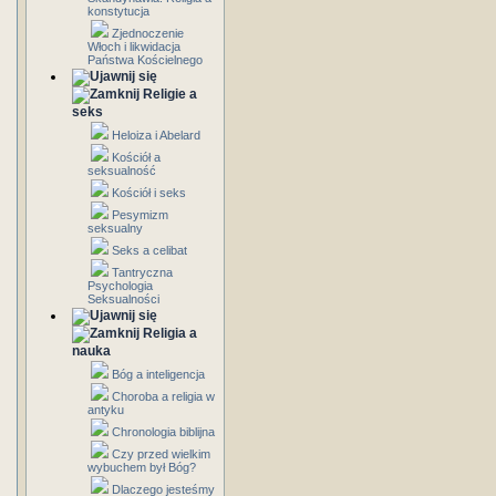
konstytucja
Zjednoczenie
Włoch i likwidacja
Państwa Kościelnego
Religie a
seks
Heloiza i Abelard
Kościół a
seksualność
Kościół i seks
Pesymizm
seksualny
Seks a celibat
Tantryczna
Psychologia
Seksualności
Religia a
nauka
Bóg a inteligencja
Choroba a religia w
antyku
Chronologia biblijna
Czy przed wielkim
wybuchem był Bóg?
Dlaczego jesteśmy