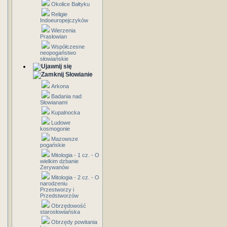
Okolice Bałtyku
Religie
Indoeuropejczyków
Wierzenia
Prasłowian
Współczesne
neopogaństwo
słowiańskie
Słowianie
Arkona
Badania nad
Słowianami
Kupalnocka
Ludowe
kosmogonie
Mazowsze
pogańskie
Mitologia - 1 cz. - O
wielkim dzbanie
Zerywanów
Mitologia - 2 cz. - O
narodzeniu
Przestworzy i
Przedstworzów
Obrzędowość
starosłowiańska
Obrzędy powitania