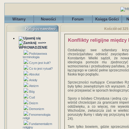
Witamy
Nowości
Forum
Księga Gości
N
Religioznawstwo
Kościół od 325 d
Konflikty religijne między
==>>
WPROWADZENIE
Ozdabiając swe sztandary krz
Podstawowa
chrześcijaństwu odnieść zwycięstwo
terminologia
Konstantyn Wielki sądził, że now
ideologia pomoże mu zjednoczyć
Czym jest kult?
wzmocnienia i przebudowy państwa, że
Co to jest rytuał?
łączącego w całość pełne sprzecznośc
fiaska tego poglądu.
Absolut
Anioły
Sprzeczności nurtujące Cesarstwo Rzy
Ateizm
były tylko zewnętrznym ich wyrazem. Z
one przejawiać w sporach teologicznyc
Bóg
Cud
Spory o bóstwo Chrystusa i jedną czy 
wśród chrześcijan za granicami imperi
Deizm
oddźwięku, a co więcej, nie wywoła
Demonizm
Wschodzie, zwłaszcza zaś w wielkich
poruszyły tłumy i stały się przyczyną k
Fenomenologia
religii
24).
Fundamentalizm
Tam tylko bowiem, gdzie sprzecznośc
religijny