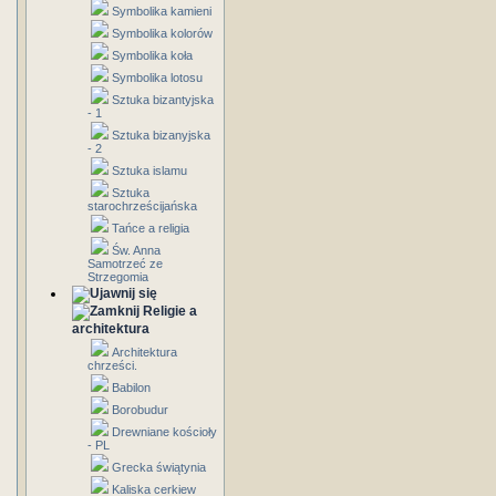
Symbolika kamieni
Symbolika kolorów
Symbolika koła
Symbolika lotosu
Sztuka bizantyjska
- 1
Sztuka bizanyjska
- 2
Sztuka islamu
Sztuka
starochrześcijańska
Tańce a religia
Św. Anna
Samotrzeć ze
Strzegomia
Religie a
architektura
Architektura
chrześci.
Babilon
Borobudur
Drewniane kościoły
- PL
Grecka świątynia
Kaliska cerkiew