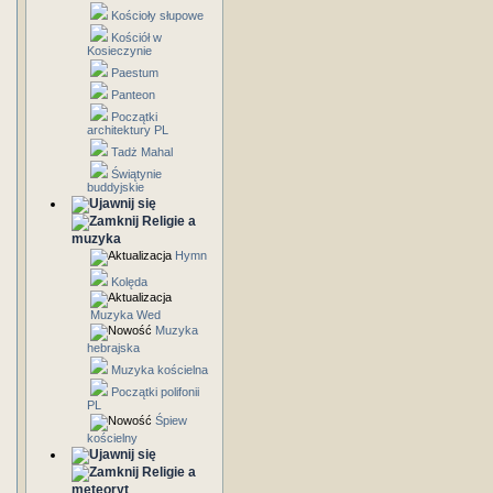
Kościoły słupowe
Kościół w
Kosieczynie
Paestum
Panteon
Początki
architektury PL
Tadż Mahal
Świątynie
buddyjskie
Religie a
muzyka
Hymn
Kolęda
Muzyka Wed
Muzyka
hebrajska
Muzyka kościelna
Początki polifonii
PL
Śpiew
kościelny
Religie a
meteoryt