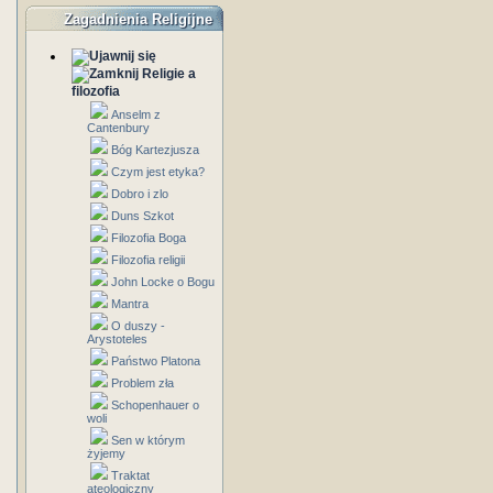
Zagadnienia Religijne
Religie a
filozofia
Anselm z
Cantenbury
Bóg Kartezjusza
Czym jest etyka?
Dobro i zlo
Duns Szkot
Filozofia Boga
Filozofia religii
John Locke o Bogu
Mantra
O duszy -
Arystoteles
Państwo Platona
Problem zła
Schopenhauer o
woli
Sen w którym
żyjemy
Traktat
ateologiczny