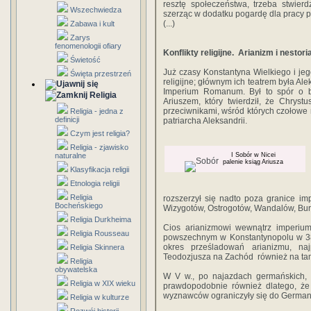
resztę społeczeństwa, trzeba stwierd
Wszechwiedza
szerząc w dodatku pogardę dla pracy p
(...)
Zabawa i kult
Zarys
fenomenologii ofiary
Konflikty religijne. Arianizm i nestor
Świetość
Już czasy Konstantyna Wielkiego i jeg
Święta przestrzeń
religijne; głównym ich teatrem była Ale
Imperium Romanum. Był to spór o b
Religia
Ariuszem, który twierdził, że Chrys
przeciwnikami, wśród których czołowe m
Religia - jedna z
definicji
patriarcha Aleksandrii.
Czym jest religia?
Religia - zjawisko
naturalne
I Sobór w Nicei
palenie ksiąg Ariusza
Klasyfikacja religii
Etnologia religii
Religia
rozszerzył się nadto poza granice i
Bocheńskiego
Wizygotów, Ostrogotów, Wandalów, Burg
Religia Durkheima
Cios arianizmowi wewnątrz imperium
Religia Rousseau
powszechnym w Konstantynopolu w 381 
okres prześladowań arianizmu, na
Religia Skinnera
Teodozjusza na Zachód również na tam
Religia
obywatelska
W V w., po najazdach germańskich, a
Religia w XIX wieku
prawdopodobnie również dlatego, że 
wyznawców ograniczyły się do Germa
Religia w kulturze