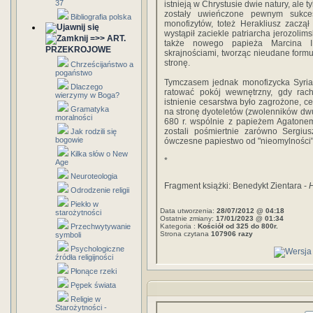
37
istnieją w Chrystusie dwie natury, ale 
zostały uwieńczone pewnym sukce
Bibliografia polska
monofizytów, toteż Herakliusz zaczął
wystąpił zaciekle patriarcha jerozolim
=>> ART.
także nowego papieża Marcina I.
PRZEKROJOWE
skrajnościami, tworząc nieudane for
stronę.
Chrześcijaństwo a
pogaństwo
Tymczasem jednak monofizycka Syria
Dlaczego
ratować pokój wewnętrzny, gdy rac
wierzymy w Boga?
istnienie cesarstwa było zagrożone, ce
Gramatyka
na stronę dyoteletów (zwolenników dwu
moralności
680 r. wspólnie z papieżem Agatonem
zostali pośmiertnie zarówno Sergius
Jak rodzili się
bogowie
ówczesne papiestwo od "nieomylności
Kilka słów o New
*
Age
Neuroteologia
Fragment książki: Benedykt Zientara -
H
Odrodzenie religii
Piekło w
Data utworzenia:
28/07/2012 @ 04:18
starożytności
Ostatnie zmiany:
17/01/2023 @ 01:34
Przechwytywanie
Kategoria :
Kościół od 325 do 800r.
Strona czytana
107906 razy
symboli
Psychologiczne
źródła religijności
Płonące rzeki
Pępek świata
Religie w
Starożytności -