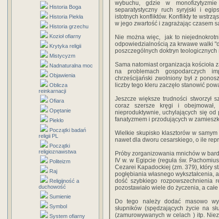
wybuchu, gdzie w monofizytyzmie 
Historia Boga
separatystyczny ruch syryjski i egi
istotnych konfliktów. Konflikty te wst
Historia Piekła
w jego zwartość i zagrażając czasem s
Historia grzechu
Kozioł ofiarny
Nie można więc, jak to niejednokrotni
odpowiedzialnością za krwawe walki 
Krytyka religii
poszczególnych doktryn teologicznych n
Mistycyzm
Sama natomiast organizacja kościoła za
Nadnaturalna moc
na problemach gospodarczych im
Objawienia
chrześcijański zwolniony był z pono
liczby tego kleru zaczęło stanowić po
Oblicza
reinkarnacji
Jeszcze większe trudności stworzył sz
Ofiara
coraz szersze kręgi i obejmował,
Opętanie
nieproduktywnie, uchylających się od
fanatyzmem i przodujących w zamieszk
Piekło
Początki badań
Wielkie skupisko klasztorów w samym
religii PL
nawet dla dworu cesarskiego, o ile re
Początki
religioznawstwa
Próby zorganizowania mnichów w bardz
IV w. w Egipcie (reguła św. Pachomiu
Politeizm
Cezarei Kapadockiej (zm. 379), który st
Raj
pogłębiania własnego wykształcenia, a 
dość szybkiego rozpowszechnienia reg
Religijność a
duchowość
pozostawiało wiele do życzenia, a całe
Sumienie
Do tego należy dodać masowo wyst
Symbol
słupników (spędzających życie na sł
(zamurowywanych w celach ) itp. Nie
System ofiarny