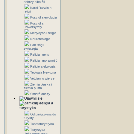
dobrzy albo źli
Karol Darwin o
religii
Kościół a ewolucja
Kościół a
uniwersytety
Medycyna i religia
Neuroteologia
Pan Bóg i
zwierzęta
Religia i geny
Religia i moralność
Religie a ekologia
Teologia Newtona
Vetulani o wierze
Ziemia płaska i
ziemia pusta
Śmierć duszy
Religia a
turystyka
Od pielgrzyma do
turysty
Tanatoturystyka
Turystyka
pielgrzymkowa -