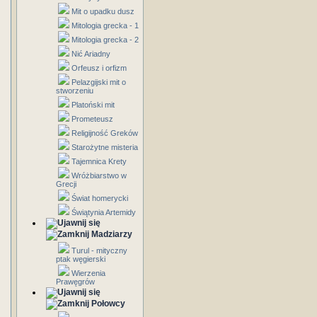
Mit o upadku dusz
Mitologia grecka - 1
Mitologia grecka - 2
Nić Ariadny
Orfeusz i orfizm
Pelazgijski mit o
stworzeniu
Platoński mit
Prometeusz
Religijność Greków
Starożytne misteria
Tajemnica Krety
Wróżbiarstwo w
Grecji
Świat homerycki
Świątynia Artemidy
Madziarzy
Turul - mityczny
ptak węgierski
Wierzenia
Prawęgrów
Połowcy