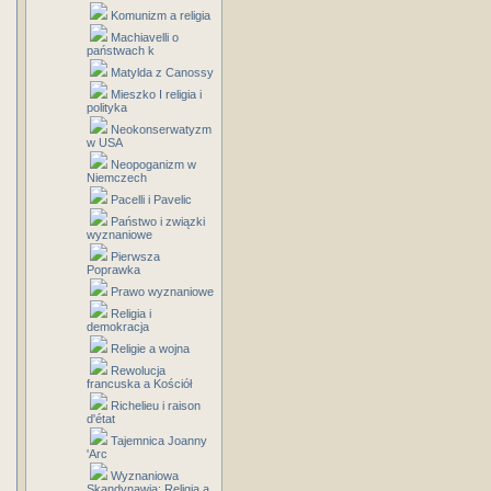
Komunizm a religia
Machiavelli o
państwach k
Matylda z Canossy
Mieszko I religia i
polityka
Neokonserwatyzm
w USA
Neopoganizm w
Niemczech
Pacelli i Pavelic
Państwo i związki
wyznaniowe
Pierwsza
Poprawka
Prawo wyznaniowe
Religia i
demokracja
Religie a wojna
Rewolucja
francuska a Kościół
Richelieu i raison
d'état
Tajemnica Joanny
'Arc
Wyznaniowa
Skandynawia: Religia a