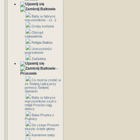
Bałtowie
Baby w fabryce
męczenników - cz. 2
Groby końskie
Obrzęd
ciałopalenia
Religia Bałtów
Uroczystości
pogrzebowe
Zaślubiny
Bałtowie -
Prusowie
Co można zrobić w
ze Świętą Lipką przy
pomocy Świętej
Siekierki
Baby w fabryce
męczenników czyli o
religii Prusów ciąg
dalszy
Baba Pruska z
Prątnicy
Do czego Prusom
służyły ścięte głowy
Kamienne baby