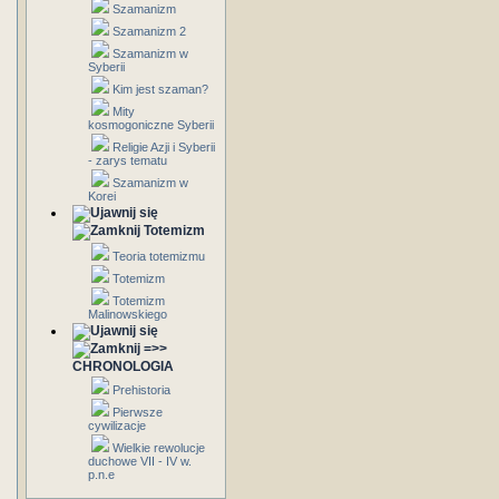
Szamanizm
Szamanizm 2
Szamanizm w
Syberii
Kim jest szaman?
Mity
kosmogoniczne Syberii
Religie Azji i Syberii
- zarys tematu
Szamanizm w
Korei
Totemizm
Teoria totemizmu
Totemizm
Totemizm
Malinowskiego
=>>
CHRONOLOGIA
Prehistoria
Pierwsze
cywilizacje
Wielkie rewolucje
duchowe VII - IV w.
p.n.e