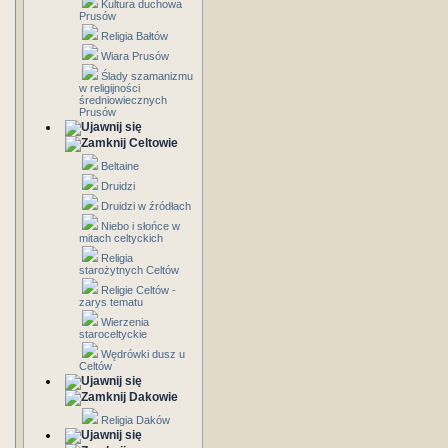
Kultura duchowa
Prusów
Religia Bałtów
Wiara Prusów
Ślady szamanizmu
w religijności
średniowiecznych
Prusów
Celtowie
Beltaine
Druidzi
Druidzi w źródłach
Niebo i słońce w
mitach celtyckich
Religia
starożytnych Celtów
Religie Celtów -
zarys tematu
Wierzenia
staroceltyckie
Wędrówki dusz u
Celtów
Dakowie
Religia Daków