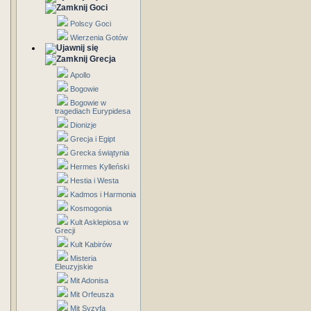
Goci
Polscy Goci
Wierzenia Gotów
Grecja
Apollo
Bogowie
Bogowie w
tragediach Eurypidesa
Dionizje
Grecja i Egipt
Grecka świątynia
Hermes Kylleński
Hestia i Westa
Kadmos i Harmonia
Kosmogonia
Kult Asklepiosa w
Grecji
Kult Kabirów
Misteria
Eleuzyjskie
Mit Adonisa
Mit Orfeusza
Mit Syzyfa