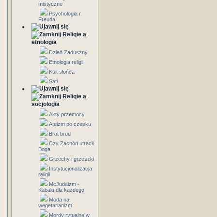
mistyczne
Psychologia r.
Freuda
Religie a
etnologia
Dzień Zaduszny
Etnologia religii
Kult słońca
Sati
Religie a
socjologia
Akty przemocy
Ateizm po czesku
Brat brud
Czy Zachód utracił
Boga
Grzechy i grzeszki
Instytucjonalizacja
religii
McJudaizm -
Kabała dla każdego!
Moda na
wegetarianizm
Mordy rytualne w