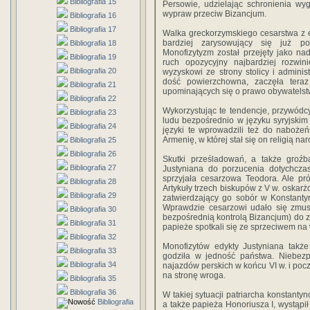
Bibliografia 15
Persowie, udzielając schronienia wy
wypraw przeciw Bizancjum.
Bibliografia 16
Bibliografia 17
Walka greckorzymskiego cesarstwa z e
bardziej zarysowujący się już po
Bibliografia 18
Monofizytyzm został przejęty jako n
Bibliografia 19
ruch opozycyjny najbardziej rozwin
Bibliografia 20
wyzyskowi ze strony stolicy i administr
dość powierzchowna, zaczęła tera
Bibliografia 21
upominających się o prawo obywatelst
Bibliografia 22
Wykorzystując te tendencje, przywódcy
Bibliografia 23
ludu bezpośrednio w języku syryjskim
Bibliografia 24
języki te wprowadzili też do nabożeń
Armenię, w której stał się on religią na
Bibliografia 25
Bibliografia 26
Skutki prześladowań, a także groźba
Bibliografia 27
Justyniana do porzucenia dotychczas
sprzyjała cesarzowa Teodora. Ale pró
Bibliografia 28
Artykuły trzech biskupów z V w. oskarż
Bibliografia 29
zatwierdzający go sobór w Konstantyn
Wprawdzie cesarzowi udało się zmusi
Bibliografia 30
bezpośrednią kontrolą Bizancjum) do z
Bibliografia 31
papieże spotkali się ze sprzeciwem na w
Bibliografia 32
Monofizytów edykty Justyniana także 
Bibliografia 33
godziła w jedność państwa. Niebezpi
Bibliografia 34
najazdów perskich w końcu VI w. i pocz
na stronę wroga.
Bibliografia 35
Bibliografia 36
W takiej sytuacji patriarcha konstanty
Bibliografia
a także papieża Honoriusza I, wystąpił