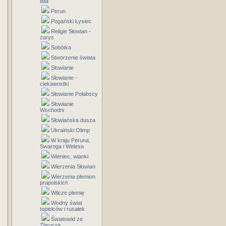
lata
Perun
Pogański Łysiec
Religie Słowian -
zarys
Sobótka
Stworzenie świata
Słowianie
Słowianie -
ciekawostki
Słowianie Połabscy
Słowianie
Wschodni
Słowiańska dusza
Ukraiński Olimp
W kraju Peruna,
Swaroga i Welesa
Wieniec, wianki
Wierzenia Słowian
Wierzenia plemion
prapolskich
Wilcze plemię
Wodny świat
topielców i rusałek
Światowid ze
Zbrucza