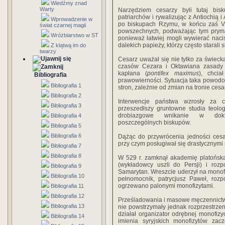
Wiedźmy znad
Warty
Narzędziem cesarzy byli tutaj bisk
patriarchów i rywalizując z Antiochią 
Wprowadzenie w
po biskupach Rzymu, w końcu zaś VI w
świat czarnej magii
powszechnych, podważając tym prymat
Wróżbiarstwo w ST
ponieważ łatwiej mogli wywierać nacis
dalekich papieży, którzy często starali 
Z klątwą im do
twarzy
Cesarz uważał się nie tylko za świeck
czasów Cezara i Oktawiana zasady
kapłana (
pontifex maximus
), chcia
Bibliografia
prawowierności. Sytuacja taka powod
Bibliografia 1
stron, zależnie od zmian na tronie cesa
Bibliografia 2
Interwencje państwa wzrosły za c
Bibliografia 3
przeszedłszy gruntowne studia teol
drobiazgowe wnikanie w dokt
Bibliografia 4
poszczególnych biskupów.
Bibliografia 5
Bibliografia 6
Dążąc do przywrócenia jedności cesar
przy czym posługiwał się drastycznymi
Bibliografia 7
Bibliografia 8
W 529 r. zamknął akademię platońską
(wykładowcy uszli do Persji) i roz
Bibliografia 9
Samarytan. Wreszcie uderzył na monofi
Bibliografia 10
pełnomocnik, patrycjusz Paweł, rozp
ogrzewano palonymi monofizytami.
Bibliografia 11
Bibliografia 12
Prześladowania i masowe męczennictw
Bibliografia 13
nie powstrzymały jednak rozprzestrzeni
działał organizator odrębnej monofizyc
Bibliografia 14
imienia syryjskich monofizytów zac