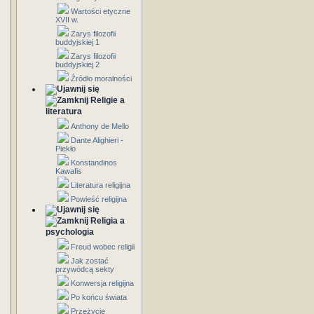
Wartości etyczne
XVII w.
Zarys filozofii
buddyjskiej 1
Zarys filozofii
buddyjskiej 2
Źródło moralności
Religie a
literatura
Anthony de Mello
Dante Alighieri -
Piekło
Konstandinos
Kawafis
Literatura religijna
Powieść religijna
Religia a
psychologia
Freud wobec religii
Jak zostać
przywódcą sekty
Konwersja religijna
Po końcu świata
Przeżycie