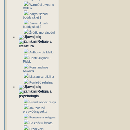
Wartości etyczne
XVII w.
Zarys filozofii
buddyjskiej 1
Zarys filozofii
buddyjskiej 2
Źródło moralności
Religie a
literatura
Anthony de Mello
Dante Alighieri -
Piekło
Konstandinos
Kawafis
Literatura religijna
Powieść religijna
Religia a
psychologia
Freud wobec religii
Jak zostać
przywódcą sekty
Konwersja religijna
Po końcu świata
Przeżycie