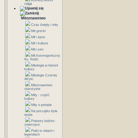
Rozwój historii
religii
Mitoznawstwo
Czas święty i mity
Mit grecki
Mit i epos
Mit i kultura
Mit i sen
Mit kosmogoniczny
Ks. Rodz.
Mitologia w historii
kultury
Mitologie Czarnej
Afryki
Mitoznawstwo
starożytne
Mity - część
kultury
Mity o potopie
Na początku była
woda
Potwory ludzko-
zwierzęce
Ptaki w mitach i
legendach