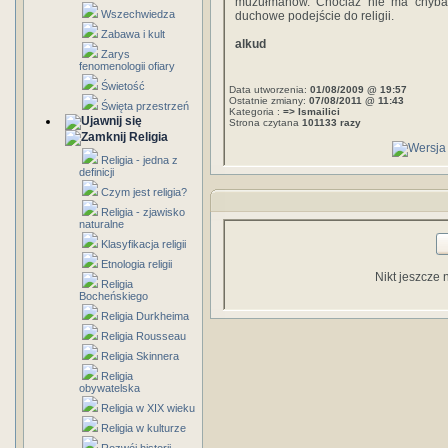
muzułmanów. Chociaż nie ma chyba
Wszechwiedza
duchowe podejście do religii.
Zabawa i kult
alkud
Zarys
fenomenologii ofiary
Świetość
Data utworzenia:
01/08/2009 @ 19:57
Ostatnie zmiany:
07/08/2011 @ 11:43
Święta przestrzeń
Kategoria :
=> Ismailici
Strona czytana
101133 razy
Religia
Religia - jedna z
definicji
Czym jest religia?
Religia - zjawisko
naturalne
Klasyfikacja religii
Etnologia religii
Nikt jeszcze 
Religia
Bocheńskiego
Religia Durkheima
Religia Rousseau
Religia Skinnera
Religia
obywatelska
Religia w XIX wieku
Religia w kulturze