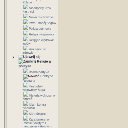
Polsce
Nieodparty urok
kastracji
Nowa duchowość
Piwo - napój Bogów
Policja duchowa
Religia i wspólnota
Religijne wędrówki
ludów
Różaniec na
zdrowie
Religie a
polityka
Boska polityka
Doktryna
Reagana
Hezbollah
wojownicy Boga
Historia wolności w
chrześ.
Islam kontra
hinduizm
Kara śmierci
Kara śmierci w
Piśmie Świętym i
nauczaniu katolickim