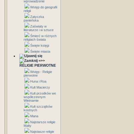
wprowadzenie
Wstęp do geografii
religii
Zatyczka
panieńska
Zaświaty w
literaturze i w sztuce
Śmierć w różnych
religiach świata
Święte księgi
Święte miasta
=>>
RELIGIE PIERWOTNE
Wstęp - Religie
pierwotne
Huna i Roa
Kult Macierzy
Kult przodków we
współczesnym
Wietnamie
Kult szczątków
kostnych
Mana
Najstarsze religie
Malty
Najstasze religie