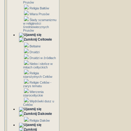
Prusów
Religia Bałtów
Wiara Prusów
Ślady szamanizmu
w religijności
średniowiecznych
Prusów
Celtowie
Beltaine
Druidzi
Druidzi w źródłach
Niebo i słońce w
mitach celtyckich
Religia
starożytnych Celtów
Religie Celtów -
zarys tematu
Wierzenia
staroceltyckie
Wędrówki dusz u
Celtów
Dakowie
Religia Daków