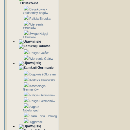
Etruskowie
Etruskowie -
zakładnicy bogów
Religia Etruska
Wierzenia
Etrusków
Święte Księgi
Etrusków
Galowie
Religia Galów
Wierzenia Galów
Germanie
Bogowie i Olbrzymi
Kodeks Królewski
Kosmologia
Germanów
Religia Germanów
Religie Germanów
Saga o
Nibelungach
Stara Edda - Prolog
Yggdrasil