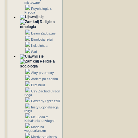
mistyczne
Psychologia r.
Freuda
Religie a
etnologia
Dzień Zaduszny
Etnologia religii
Kult słońca
Sati
Religie a
socjologia
Akty przemocy
Ateizm po czesku
Brat brud
Czy Zachód utracił
Boga
Grzechy i grzeszki
Instytucjonalizacja
religii
McJudaizm -
Kabała dla każdego!
Moda na
wegetarianizm
Mordy rytualne w