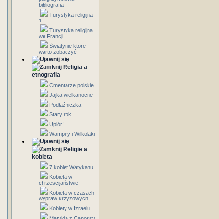
bibliografia
Turystyka religijna
1
Turystyka religijna
we Francji
Świątynie które
warto zobaczyć
Religia a
etnografia
Cmentarze polskie
Jajka wielkanocne
Podłaźniczka
Stary rok
Upiór!
Wampiry i Wilkołaki
Religie a
kobieta
7 kobiet Watykanu
Kobieta w
chrzescijaństwie
Kobieta w czasach
wypraw krzyżowych
Kobiety w Izraelu
Matylda z Canossy