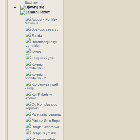
Stadnicy
Rzym
August - Pontifex
Maximus
Boskość cesarzy
Eneida
Hellenizacji religii
rzymskiej
Janus
Kaligula i Żydzi
Kolegium
pontyfików - 1
Kolegium
pontyfików - 2
Kto pierwszy palił
księgi
Kult Kybele w
Rzymie
Od Romulusa do
Republiki
Parentalia, Lemuria
Pliniusz St. o Bogu
Religie Cesarstwa
Religie rzymskie
Wczesna religia