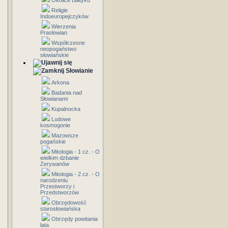
Okolice Bałtyku
Religie
Indoeuropejczyków
Wierzenia
Prasłowian
Współczesne
neopogaństwo
słowiańskie
Słowianie
Arkona
Badania nad
Słowianami
Kupalnocka
Ludowe
kosmogonie
Mazowsze
pogańskie
Mitologia - 1 cz. - O
wielkim dzbanie
Zerywanów
Mitologia - 2 cz. - O
narodzeniu
Przestworzy i
Przedstworzów
Obrzędowość
starosłowiańska
Obrzędy powitania
lata