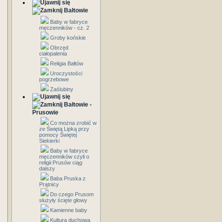
Bałtowie
Baby w fabryce
męczenników - cz. 2
Groby końskie
Obrzęd
ciałopalenia
Religia Bałtów
Uroczystości
pogrzebowe
Zaślubiny
Bałtowie -
Prusowie
Co można zrobić w
ze Świętą Lipką przy
pomocy Świętej
Siekierki
Baby w fabryce
męczenników czyli o
religii Prusów ciąg
dalszy
Baba Pruska z
Prątnicy
Do czego Prusom
służyły ścięte głowy
Kamienne baby
Kultura duchowa