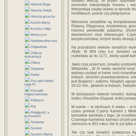
Ismailici wierzą, że prawo islamski
Historia Boga
sunnickie interpretacje Koranu i ws
Interpretują naukę islamu w sposób du
Historia Piekła
modlitwach, poście czy pielgrzymce.
Historia grzechu
Wierzenia ismailitów są kompleksowe 
Kozioł ofiarny
Platona, Pitagorasa, Arystotelesa, gn
Krytyka religii
również pierwiastki judaizmu, chrz
ekumeniczni oraz tolerancyjni. Częś
Mistycyzm
bezpieczeństwa, innymi słowy stosują t
Nadnaturalna moc
Objawienia
Na przestrzeni wieków ismailizm wydo
Afryki. W 909 roku n.e. Ismailici z
Oblicza
rozkwitała aż do 1171 , kiedy upadł kalif
reinkarnacji
Ofiara
Jakiś czas przed tym, ismailici podzieli
Wikipedia: „.W XI wieku spośród isma’i
Opętanie
wpływy uzyskał w Iranie ruch nizaryt
Piekło
Indiach. Isma'ilici prawdopodobnie od
Początki badań
jest Bogiem) i sufizmu. Niegdyś ugrup
religii PL
20-22 mln., głównie w Indiach, Tadżyki
Początki
W dzisiejszym świecie ismailici dziel
religioznawstwa
Indie) i Khodżów (Gujarat, Indie) pro
Politeizm
Raj
W sumie – w okolicach X wieku – w łon
czasu porwali Czarny Kamień z Mekki
Religijność a
karmatów wynikała z tego, że oczekiwa
duchowość
Czarnego Kamienia karmaci chcieli pok
Sumienie
zwrócono w 951 roku). Ale to już tylko 
Symbol
Tak czy siak ismailici (zwłaszcza A
System ofiarny