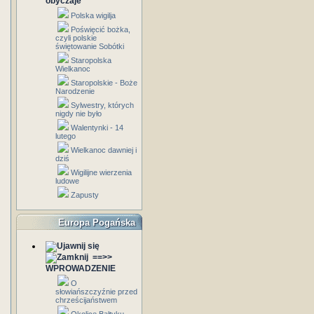
obyczaje
Polska wigilja
Poświęcić bożka,
czyli polskie
świętowanie Sobótki
Staropolska
Wielkanoc
Staropolskie - Boże
Narodzenie
Sylwestry, których
nigdy nie było
Walentynki - 14
lutego
Wielkanoc dawniej i
dziś
Wigilijne wierzenia
ludowe
Zapusty
Europa Pogańska
==>>
WPROWADZENIE
O
słowiańszczyźnie przed
chrześcijaństwem