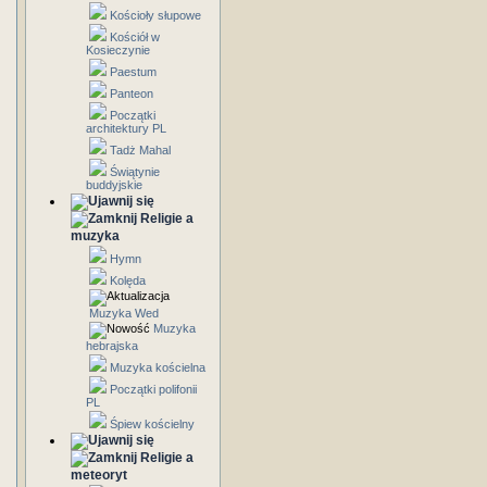
Kościoły słupowe
Kościół w
Kosieczynie
Paestum
Panteon
Początki
architektury PL
Tadż Mahal
Świątynie
buddyjskie
Religie a
muzyka
Hymn
Kolęda
Muzyka Wed
Muzyka
hebrajska
Muzyka kościelna
Początki polifonii
PL
Śpiew kościelny
Religie a
meteoryt