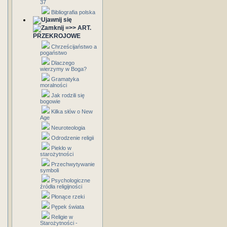
37
Bibliografia polska
=>> ART.
PRZEKROJOWE
Chrześcijaństwo a
pogaństwo
Dlaczego
wierzymy w Boga?
Gramatyka
moralności
Jak rodzili się
bogowie
Kilka słów o New
Age
Neuroteologia
Odrodzenie religii
Piekło w
starożytności
Przechwytywanie
symboli
Psychologiczne
źródła religijności
Płonące rzeki
Pępek świata
Religie w
Starożytności -