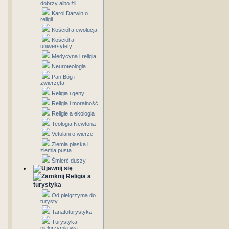
dobrzy albo źli
Karol Darwin o
religii
Kościół a ewolucja
Kościół a
uniwersytety
Medycyna i religia
Neuroteologia
Pan Bóg i
zwierzęta
Religia i geny
Religia i moralność
Religie a ekologia
Teologia Newtona
Vetulani o wierze
Ziemia płaska i
ziemia pusta
Śmierć duszy
Religia a
turystyka
Od pielgrzyma do
turysty
Tanatoturystyka
Turystyka
pielgrzymkowa -