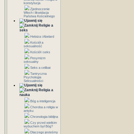
konstytucja
Zjednoczenie
Włoch i likwidacja
Państwa Kościelnego
Religie a
seks
Heloiza i Abelard
Kościół a
seksualność
Kościół i seks
Pesymizm
seksualny
Seks a celibat
Tantryczna
Psychologia
Seksualności
Religia a
nauka
Bóg a inteligencja
Choroba a religia w
antyku
Chronologia biblijna
Czy przed wielkim
wybuchem był Bóg?
Dlaczego jesteśmy