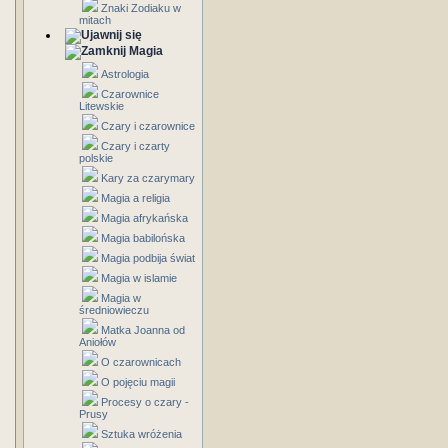
Znaki Zodiaku w
mitach
Magia
Astrologia
Czarownice
Litewskie
Czary i czarownice
Czary i czarty
polskie
Kary za czarymary
Magia a religia
Magia afrykańska
Magia babilońska
Magia podbija świat
Magia w islamie
Magia w
średniowieczu
Matka Joanna od
Aniołów
O czarownicach
O pojęciu magii
Procesy o czary -
Prusy
Sztuka wróżenia