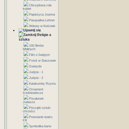
Obrzędowa rola
kobiet
Papieżyca Joanna
Pasqualina Lehner
Wdowy w Kościele
Religie a
sztuka
100 filmów
biblijnych
Film o świętym
Fresk w Staszowie
Gwiazda
Judyta - 1
Judyta - 2
Katakumby Rzymu
Ornament
średniowiecza
Pocałunek
Judasza
Początki sztuki
chrześci.
Powstanie teatru
FR
Symbolika barw