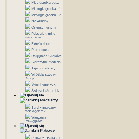
Mit o upadku dusz
Mitologia grecka - 1
Mitologia grecka - 2
Nić Ariadny
Orfeusz i orfizm
Pelazgijski mit o
stworzeniu
Platoński mit
Prometeusz
Religijność Greków
Starożytne misteria
Tajemnica Krety
Wróżbiarstwo w
Grecji
Świat homerycki
Świątynia Artemidy
Madziarzy
Turul - mityczny
ptak węgierski
Wierzenia
Prawęgrów
Połowcy
Połowcy - Baba ze