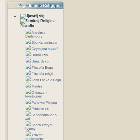
Zagadnienia Religijne
Religie a
filozofia
Anselm z
Cantenbury
Bóg Kartezjusza
Czym jest etyka?
Dobro i zlo
Duns Szkot
Filozofia Boga
Filozofia religii
John Locke o Bogu
Mantra
O duszy -
Arystoteles
Państwo Platona
Problem zła
Schopenhauer o
woli
Sen w którym
żyjemy
Traktat
ateologiczny