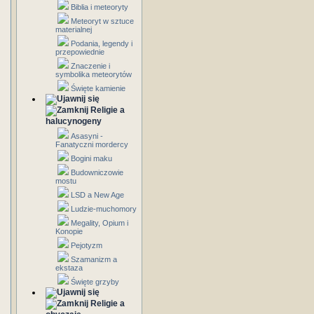
Biblia i meteoryty
Meteoryt w sztuce
materialnej
Podania, legendy i
przepowiednie
Znaczenie i
symbolika meteorytów
Święte kamienie
Religie a
halucynogeny
Asasyni -
Fanatyczni mordercy
Bogini maku
Budowniczowie
mostu
LSD a New Age
Ludzie-muchomory
Megality, Opium i
Konopie
Pejotyzm
Szamanizm a
ekstaza
Święte grzyby
Religie a