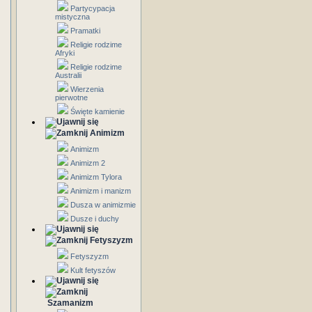
Partycypacja
mistyczna
Pramatki
Religie rodzime
Afryki
Religie rodzime
Australii
Wierzenia
pierwotne
Święte kamienie
Animizm
Animizm
Animizm 2
Animizm Tylora
Animizm i manizm
Dusza w animizmie
Dusze i duchy
Fetyszyzm
Fetyszyzm
Kult fetyszów
Szamanizm