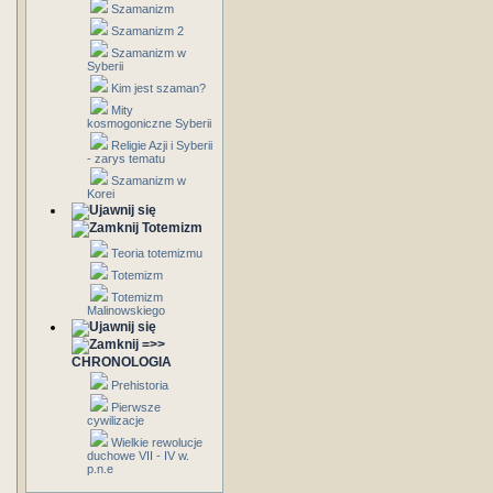
Szamanizm
Szamanizm 2
Szamanizm w
Syberii
Kim jest szaman?
Mity
kosmogoniczne Syberii
Religie Azji i Syberii
- zarys tematu
Szamanizm w
Korei
Totemizm
Teoria totemizmu
Totemizm
Totemizm
Malinowskiego
=>>
CHRONOLOGIA
Prehistoria
Pierwsze
cywilizacje
Wielkie rewolucje
duchowe VII - IV w.
p.n.e