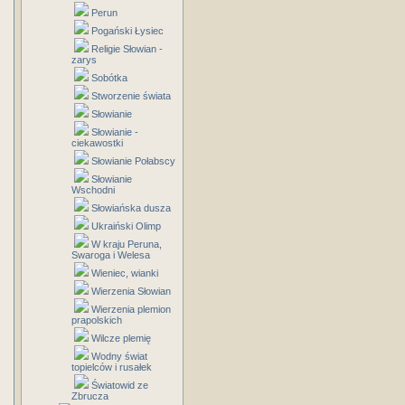
Perun
Pogański Łysiec
Religie Słowian -
zarys
Sobótka
Stworzenie świata
Słowianie
Słowianie -
ciekawostki
Słowianie Połabscy
Słowianie
Wschodni
Słowiańska dusza
Ukraiński Olimp
W kraju Peruna,
Swaroga i Welesa
Wieniec, wianki
Wierzenia Słowian
Wierzenia plemion
prapolskich
Wilcze plemię
Wodny świat
topielców i rusałek
Światowid ze
Zbrucza