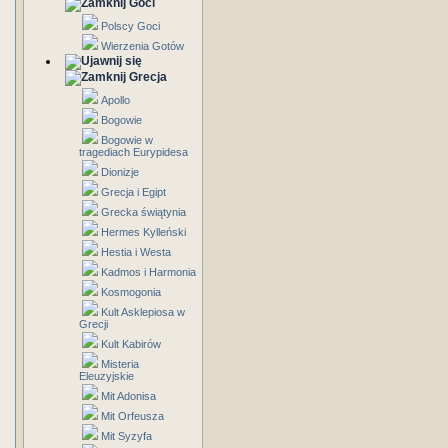
Goci
Polscy Goci
Wierzenia Gotów
Grecja
Apollo
Bogowie
Bogowie w
tragediach Eurypidesa
Dionizje
Grecja i Egipt
Grecka świątynia
Hermes Kylleński
Hestia i Westa
Kadmos i Harmonia
Kosmogonia
Kult Asklepiosa w
Grecji
Kult Kabirów
Misteria
Eleuzyjskie
Mit Adonisa
Mit Orfeusza
Mit Syzyfa