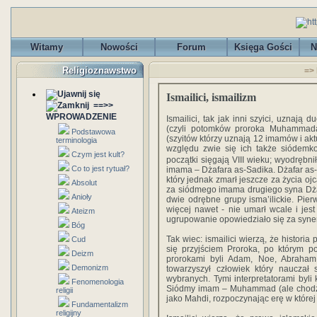
Witamy
Nowości
Forum
Księga Gości
N
Religioznawstwo
=> 
Ismailici, ismailizm
==>>
WPROWADZENIE
Ismailici, tak jak inni szyici, uznaj
(czyli potomków proroka Muhammad
Podstawowa
(szyitów którzy uznają 12 imamów i akt
terminologia
względu zwie się ich także siódem
Czym jest kult?
początki sięgają VIII wieku; wyodrębni
Co to jest rytuał?
imama – Dżafara as-Sadika. Dżafar as-
który jednak zmarł jeszcze za życia oj
Absolut
za siódmego imama drugiego syna Dżaf
Anioły
dwie odrębne grupy isma’ilickie. Pier
więcej nawet - nie umarł wcale i jes
Ateizm
ugrupowanie opowiedziało się za syne
Bóg
Tak wiec: ismailici wierzą, że histori
Cud
się przyjściem Proroka, po którym p
Deizm
prorokami byli Adam, Noe, Abraha
Demonizm
towarzyszył człowiek który nauczał
wybranych. Tymi interpretatorami byli 
Fenomenologia
Siódmy imam – Muhammad (ale chodzi o 
religii
jako Mahdi, rozpoczynając erę w której 
Fundamentalizm
religijny