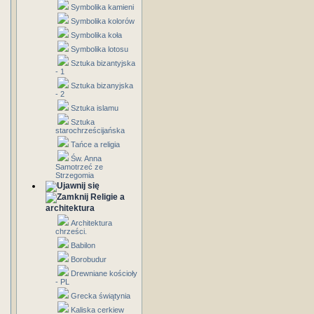
Symbolika kamieni
Symbolika kolorów
Symbolika koła
Symbolika lotosu
Sztuka bizantyjska
- 1
Sztuka bizanyjska
- 2
Sztuka islamu
Sztuka
starochrześcijańska
Tańce a religia
Św. Anna
Samotrzeć ze
Strzegomia
Religie a
architektura
Architektura
chrześci.
Babilon
Borobudur
Drewniane kościoły
- PL
Grecka świątynia
Kaliska cerkiew