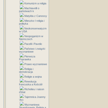
Komunizm a religia
Machiavelli o
państwach k
Matylda z Canossy
Mieszko I religia i
polityka
Neokonserwatyzm
w USA
Neopoganizm w
Niemczech
Pacelli i Pavelic
Państwo i związki
wyznaniowe
Pierwsza
Poprawka
Prawo wyznaniowe
Religia i
demokracja
Religie a wojna
Rewolucja
francuska a Kościół
Richelieu i raison
d'état
Tajemnica Joanny
'Arc
Wyznaniowa
Skandynawia: Religia a