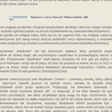
izację Nowej Anglii i że owi przybysze to szacowni, biedni ludzie, którzy w Europ
eli dla siebie żadnych szans.
"Mayflower w zatoce Plymouth" Williama Halsalla, 1882
ijne poglądy purytanów, chcących przypodobać się Bogu i stworzyć swego rodzaj
 wywarły ogromny wpływ na proces kształtowania się amerykańskiej tożsamości. 
eż wynika ów religijny patos, który raz po raz ogarnia USA, nie omijając nawet pol
kończenie tych uwag należy jeszcze podkreślić rzecz najważniejszą, a mianowic
cowie pielgrzymi są uważani za prekursorów północnoamerykańskiej demokracji.
masztowiec „Mayflower" nie był pierwszym statkiem, który przywiózł angiel
ików do Nowej Anglii, ale wcześniejsze osadnictwo w przeważającej mierze s
dło. Pasażerowie „Mayflower" mieli więcej szczęścia niż inni, gdy po zejściu 
yli tu Plymouth i wzięli się do pracy. Ich trud nie poszedł na marne, bo już w 1621 r
ęce za żniwa, mogli uroczyście świętować, spożywając kukurydzę i indyka, pi
kański Dzień Dziękczynienia (
Thanksgiving Day
).
dpisów umieszczonych pod
Mayflower Content
— pierwszą umową, którą czterd
n mężczyzn zawarło jeszcze na pełnym morzu, wynika, że ojcowie pielg
ezentowali różne grupy społeczne. Podpisując ów dokument, jedenastu z
edziło swoje nazwiska tytułem „Mr", co wskazuje, iż nie tylko stawiali się wy
zości pozostałych, ale także przykładali dużą wagę do tego rozróżnienia. O
rzymi nie stanowili na statku większości, nie byli to też ludzie biedni, skoro stać ic
finansowanie tak kosztownej wyprawy. Biedakami wśród pasażerów byli c
czyźniani, którzy ileś lat musieli służyć swojemu panu, zanim wolno im było roz
 na własną rękę. Poza tym ojcowie pielgrzymi i ich rodziny nie byli, ściśle b