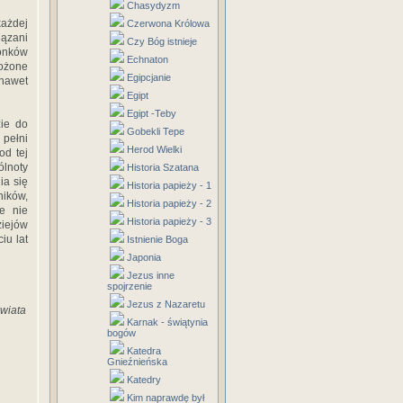
Chasydyzm
każdej
Czerwona Królowa
iązani
Czy Bóg istnieje
łonków
Echnaton
rożone
Egipcjanie
 nawet
Egipt
Egipt -Teby
zie do
Gobekli Tepe
 pełni
Herod Wielki
od tej
ólnoty
Historia Szatana
ia się
Historia papieży - 1
ników,
Historia papieży - 2
e nie
Historia papieży - 3
ziejów
iu lat
Istnienie Boga
Japonia
Jezus inne
spojrzenie
Jezus z Nazaretu
świata
Karnak - świątynia
bogów
Katedra
Gnieźnieńska
Katedry
Kim naprawdę był