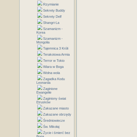
Rzymianie
Sekrety Buddy
Sekrety Delf
Shangri-La
Szamanizm -
Korea
Szamanizm -
Mongolia
Tajemnica 3 Króli
Terakotowa Armia
Terror w Tokio
Wiara w Boga
Wolna wola
Zagadka Kodu
Leonarda
Zaginione
Ewangelie
Zaginiony świat
Etrusków
Zakazane miasto
Zakazane obrzędy
Średniowiecze
Św. Mikołaj
Życie i śmierć bez
Boga