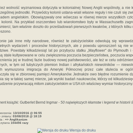
eż wolność wyznaniowa dotyczyła w kolonialnej Nowej Anglii wspólnoty, a nie 
zególnej jednostki. Przywódcy kolonii ustana-wiali własne reguły i nie czuli się zw
ładem angielskim. Obowiązywały one wówczas w równej mierze wszystkich cz
 kolonii. Na przykład oszczerstwo lub wiarołomstwo były w Massachusetts zag
śmierci; tam właśnie doszło do prześladowań pierwszych kwakrów, z których kilku
eszono.
nie jak inne mity narodowe, również te założycielskie odwołują się wprawd
etnych wydarzeń i procesów historycznych, ale z powodu uproszczeń są nie w
ziwe. Powstały kilkadziesiąt lat po przybyciu statku „Mayflower" do Plymouth i 
są stale kultywowane w celu zwiększenia poczucia bezpieczeństwa, poczucia wsp
cnienia jej w trudnej fazie budowy nowej państwowości, ale też w celu odróżnien
nych, w tym od tubylczych plemion Indian i afrykańskich niewolników — niewol
ych wymuszona imigracja do Ameryki Północnej przez całe stulecia w ogól
czyła się w zbiorowej pamięci Amerykanów. Jednakże owo błędne rozumienie d
ia się w takiej samej mierze, jak wyniki badań naukowców, którzy od kilkudziesięc
rudzenie przywracają mitom założycielskim w USA ich właściwy wymiar historyczny.
ent książki: Gutberlet Bernd Ingmar -
50 największych kłamstw i legend w historii 
worzenia:
13/10/2016 @ 06:55
e zmiany:
03/08/2018 @ 18:19
ia :
=> Anglikanizm
czytana
104456 razy
Wersja do druku