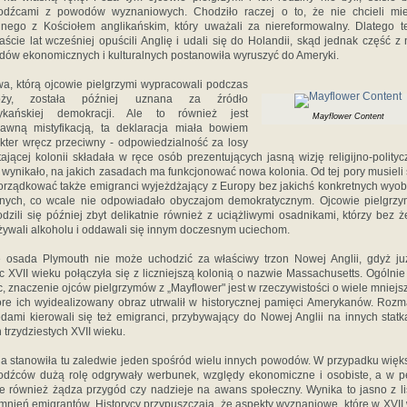
odźcami z powodów wyznaniowych. Chodziło raczej o to, że nie chcieli mie
nego z Kościołem anglikańskim, który uważali za niereformowalny. Dlatego t
ście lat wcześniej opuścili Anglię i udali się do Holandii, skąd jednak część z 
ów ekonomicznych i kulturalnych postanowiła wyruszyć do Ameryki.
, którą ojcowie pielgrzymi wypracowali podczas
óży, została później uznana za źródło
ykańskiej demokracji. Ale to również jest
Mayflower Content
awną mistyfikacją, ta deklaracja miała bowiem
kter wręcz przeciwny - odpowiedzialność za losy
ającej kolonii składała w ręce osób prezentujących jasną wizję religijno-polityc
j wynikało, na jakich zasadach ma funkcjonować nowa kolonia. Od tej pory musieli s
rządkować także emigranci wyjeżdżający z Europy bez jakichś konkretnych wyo
ijnych, co wcale nie odpowiadało obyczajom demokratycznym. Ojcowie pielgrzy
dzili się później zbyt delikatnie również z uciążliwymi osadnikami, którzy bez 
ywali alkoholu i oddawali się innym doczesnym uciechom.
 osada Plymouth nie może uchodzić za właściwy trzon Nowej Anglii, gdyż j
c XVII wieku połączyła się z liczniejszą kolonią o nazwie Massachusetts. Ogólnie
c, znaczenie ojców pielgrzymów z „Mayflower" jest w rzeczywistości o wiele mniejsz
tóre ich wyidealizowany obraz utrwalił w historycznej pamięci Amerykanów. Rozm
dami kierowali się też emigranci, przybywający do Nowej Anglii na innych stat
h trzydziestych XVII wieku.
ia stanowiła tu zaledwie jeden spośród wielu innych powodów. W przypadku więk
dźców dużą rolę odgrywały werbunek, względy ekonomiczne i osobiste, a w 
e również żądza przygód czy nadzieje na awans społeczny. Wynika to jasno z li
nień emigrantów. Historycy przypuszczają, że aspekty wyznaniowe, które w XVII