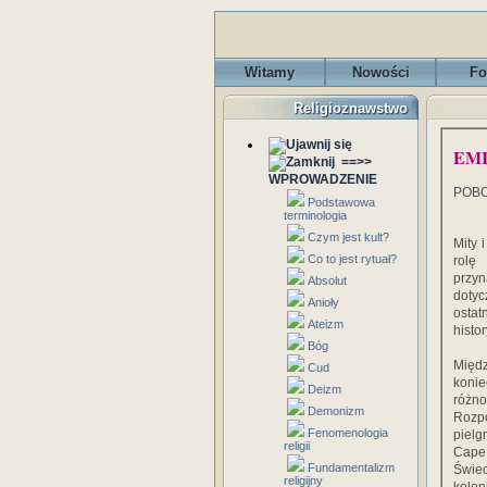
Witamy
Nowości
Fo
Religioznawstwo
EM
==>>
WPROWADZENIE
POBO
Podstawowa
terminologia
Czym jest kult?
Mity 
Co to jest rytuał?
rolę
przyn
Absolut
dotyc
Anioły
ostat
Ateizm
histo
Bóg
Międ
Cud
koni
Deizm
różno
Demonizm
Rozp
Fenomenologia
pielg
religii
Cape 
Fundamentalizm
Świec
religijny