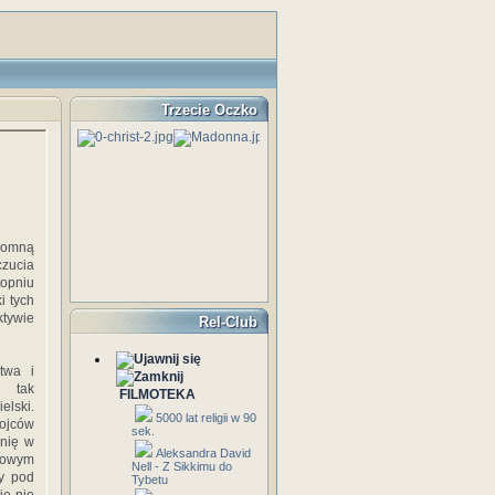
Trzecie Oczko
gromną
zucia
topniu
i tych
ktywie
Rel-Club
twa i
i tak
FILMOTEKA
elski.
5000 lat religii w 90
ojców
sek.
onię w
Aleksandra David
 Nowym
Nell - Z Sikkimu do
ny pod
Tybetu