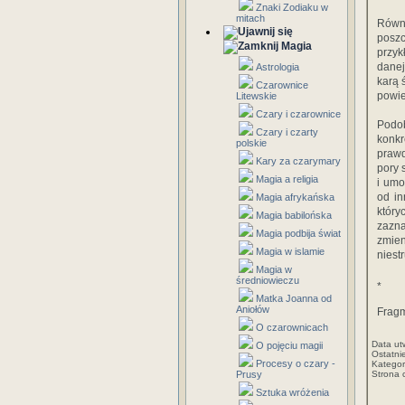
Znaki Zodiaku w
mitach
Równi
poszc
Magia
przyk
danej
Astrologia
karą 
Czarownice
powi
Litewskie
Czary i czarownice
Podob
Czary i czarty
konkr
polskie
prawd
Kary za czarymary
pory 
Magia a religia
i umo
od in
Magia afrykańska
któr
Magia babilońska
zazna
Magia podbija świat
zmien
Magia w islamie
niest
Magia w
średniowieczu
*
Matka Joanna od
Aniołów
Fragm
O czarownicach
Data ut
O pojęciu magii
Ostatni
Procesy o czary -
Kategor
Prusy
Strona 
Sztuka wróżenia