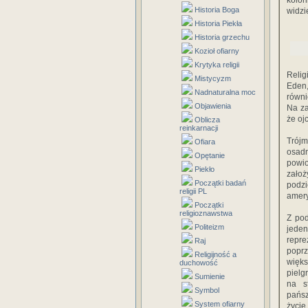
kolon
Historia Boga
widzi
Historia Piekła
Historia grzechu
Kozioł ofiarny
Krytyka religii
Relig
Mistycyzm
Eden,
Nadnaturalna moc
równi
Objawienia
Na za
że oj
Oblicza
reinkarnacji
Trój
Ofiara
osadn
Opętanie
powio
Piekło
założ
Początki badań
podzi
religii PL
amery
Początki
religioznawstwa
Z po
Politeizm
jede
repr
Raj
poprz
Religijność a
więks
duchowość
pielg
Sumienie
na s
Symbol
pańsz
System ofiarny
życie