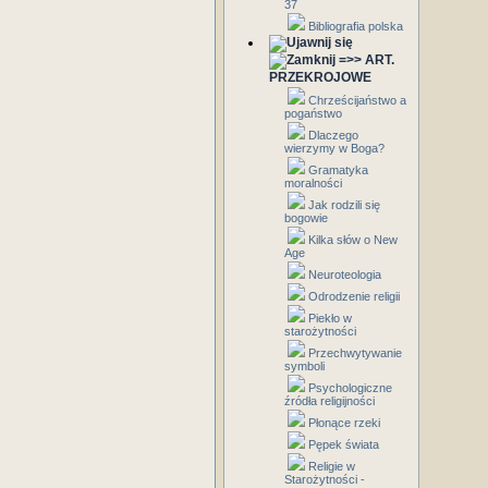
37
Bibliografia polska
=>> ART.
PRZEKROJOWE
Chrześcijaństwo a
pogaństwo
Dlaczego
wierzymy w Boga?
Gramatyka
moralności
Jak rodzili się
bogowie
Kilka słów o New
Age
Neuroteologia
Odrodzenie religii
Piekło w
starożytności
Przechwytywanie
symboli
Psychologiczne
źródła religijności
Płonące rzeki
Pępek świata
Religie w
Starożytności -