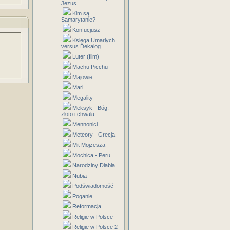
Jezus
Kim są
Samarytanie?
Konfucjusz
Księga Umarłych
versus Dekalog
Luter (film)
Machu Picchu
Majowie
Mari
Megality
Meksyk - Bóg,
złoto i chwała
Mennonici
Meteory - Grecja
Mit Mojżesza
Mochica - Peru
Narodziny Diabła
Nubia
Podświadomość
Poganie
Reformacja
Religie w Polsce
Religie w Polsce 2