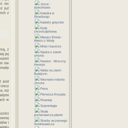
ć nic
Jezus -
dzieciństwo
eż już
nich z
Katedra w
Strasburgu
Katedry gotyckie
Kody
chrześcijaństwa
Masaru Emoto -
Wieści z Wody
Mnisi i kacerze
zną, z
Nauka o stanie
ię jej
umyslu
brażeń
Newton - Mroczny
mi nie
Heretyk
żenady
Niebo na ziemi -
Buddyzm
Nieznana rodzina
uż pod
Jezusa
 rzecz
Petra
e, niż
Pierwsza Krucjata
aitymi
kach w
Piramidy
Scjentologia
Skala
szości
porównawcza planet
pewnej
Skarby wczesnego
stów i
Średniowiecza
 wieku