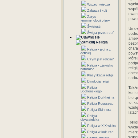
wych
Wszechwiedza
wspól
Zabawa i kult
dwana
Zarys
powod
fenomenologii ofiary
Świetość
Umowa
Święta przestrzeń
podr
amer
Religia
bezpr
chara
Religia - jedna z
definicji
powst
które
Czym jest religia?
podpo
Religia - zjawisko
relig
naturalne
obcho
Klasyfikacja religii
naduż
Etnologia religii
Religia
Także
Bocheńskiego
konie
Religia Durkheima
biorą
to, k
Religia Rousseau
wzglę
Religia Skinnera
latac
Religia
obywatelska
Relig
Religia w XIX wieku
wycho
Religia w kulturze
mierz
wspom