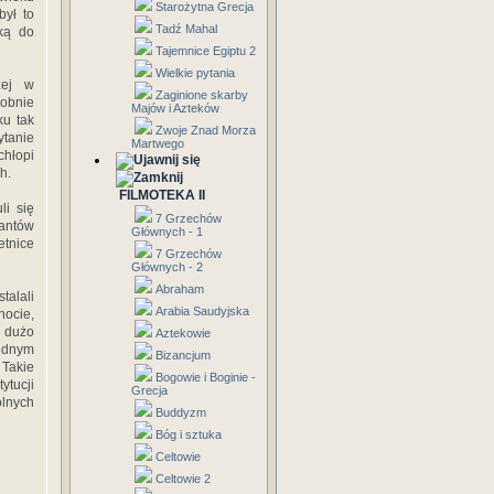
Starożytna Grecja
był to
Tadź Mahal
ką do
Tajemnice Egiptu 2
Wielkie pytania
zej w
Zaginione skarby
dobnie
Majów i Azteków
ku tak
Zwoje Znad Morza
ytanie
Martwego
chłopi
h.
FILMOTEKA II
li się
7 Grzechów
rantów
Głównych - 1
etnice
7 Grzechów
Głównych - 2
Abraham
talali
Arabia Saudyjska
nocie,
j dużo
Aztekowie
zędnym
Bizancjum
Takie
Bogowie i Boginie -
ytucji
Grecja
lnych
Buddyzm
Bóg i sztuka
Celtowie
Celtowie 2