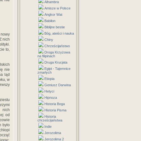
ie nie
Alhambra
Amisze w Polsce
Angkor Wat
Babilon
Biblijne bestie
Bóg, ateiści i nauka
u nowy
Z nich
Chiny
ityki.
Chrześcijaństwo
ie to,
Droga Krzyżowa
na filipinach
Druga Krucjata
skich
Egipt - Tajemnice
ię nie
zmarłych
na ląd
Etiopia
oku, w
erwszy
Geniusz Darwina
Hetyci
Hipnoza
ziestu
Historia Boga
rzymi
 nich
Historia Pisma
żej od
Historia
jcowie
chrześcijaństwa
h było
Indie
hłopi
Jerozolima
począć
Jerozolima 2
iorąc,