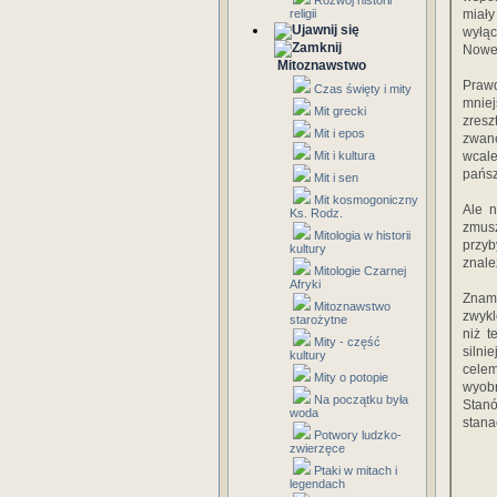
Rozwój historii
religii
miały
wyłą
Nowe
Mitoznawstwo
Praw
Czas święty i mity
mniej
Mit grecki
zresz
Mit i epos
zwane
Mit i kultura
wcale
pańsz
Mit i sen
Mit kosmogoniczny
Ale n
Ks. Rodz.
zmusz
Mitologia w historii
przyb
kultury
znale
Mitologie Czarnej
Afryki
Znami
Mitoznawstwo
zwykl
starożytne
niż t
Mity - część
silni
kultury
cele
Mity o potopie
wyobr
Na początku była
Stan
woda
stana
Potwory ludzko-
zwierzęce
Ptaki w mitach i
legendach