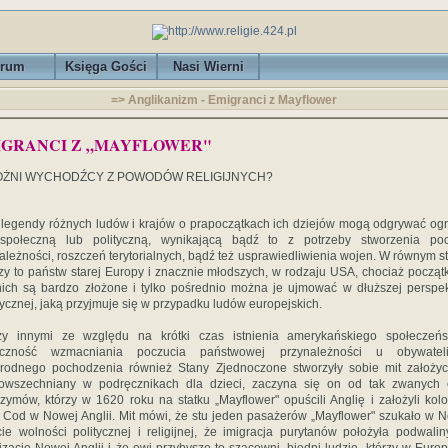
rum
Księga Gości
Nasi Wierni
=> Anglikanizm - Emigranci z Mayflower
IGRANCI Z „MAYFLOWER"
ŻNI WYCHODŹCY Z POWODÓW RELIGIJNYCH?
i legendy różnych ludów i krajów o prapoczątkach ich dziejów mogą odgrywać o
 społeczną lub polityczną, wynikającą bądź to z potrzeby stworzenia poc
ależności, roszczeń terytorialnych, bądź też usprawiedliwienia wojen. W równym s
zy to państw starej Europy i znacznie młodszych, w rodzaju USA, chociaż początk
nich są bardzo złożone i tylko pośrednio można je ujmować w dłuższej perspe
rycznej, jaką przyjmuje się w przypadku ludów europejskich.
zy innymi ze względu na krótki czas istnienia amerykańskiego społeczeńs
eczność wzmacniania poczucia państwowej przynależności u obywatel
rodnego pochodzenia również Stany Zjednoczone stworzyły sobie mit założyci
owszechniany w podręcznikach dla dzieci, zaczyna się on od tak zwanych 
rzymów, którzy w 1620 roku na statku „Mayflower" opuścili Anglię i założyli kol
Cod w Nowej Anglii. Mit mówi, że stu jeden pasażerów „Mayflower" szukało w
ie wolności politycznej i religijnej, że imigracja purytanów położyła podwali