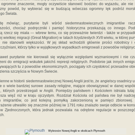
 ogromne znaczenie, mogły oczywiście stanowić bodziec do wyjazdu, ale nie 
czny powód, by wybierać się w budzącą wówczas ogromny lęk podróż mors
go Świata.
dę mówiąc, purytanie byli wśród siedemnastowiecznych imigrantów rac
szości, chociaż podręczniki i pamięć historyczna przekazują co innego. Po
tą rzecz się miała — wbrew temu, co się przeważnie twierdzi - także w przypad
j wielkiej migracji (Great Migration) w latach trzydziestych XVII wieku, w której pur
 nie stanowili większości. W jej skład wchodzili głównie prości robotnicy i 
czyźniani, którzy tylko w wyjątkowych wypadkach emigrowali z powodów religijnyc
awet purytanie nie kierowali się wyłącznie względami wyznaniowymi i nie czu
eni do emigracji wskutek jakichś represji religijnych. Podobnie jak innych emig
ywających tu z powodów ekonomicznych, pociągały ich częstokroć przesadne obi
zienia szczęścia w Nowym Świecie.
enne w historii siedemnastowiecznej Nowej Anglii jest to, że angielscy osadnicy us
e o wiele bardziej surowe zasady religijne, mające obowiązywać w danej wspól
e, których przestrzegali w Anglii. Pomiędzy państwem i Kościołem istniała tuta
ejsza więź niż w kraju ojczystym. Rozdział Kościoła od państwa nie był nadr
m imigrantów, co jest kolejną pomyłką zakorzenioną w pamięci zbiorowej. 
ażenie utrwaliło się znacznie później iw 1791 roku znalazło swoje odbicie w konst
ów Zjednoczonych, która jednak pozwalała na odrębne regulacje w poszczegó
ch.
Wybrzeże Nowej Anglii w okolicach Plymouth