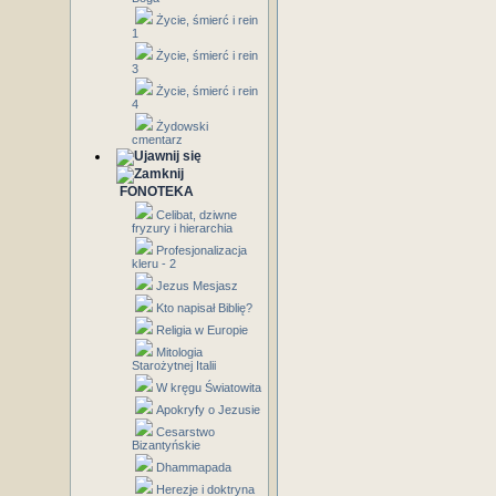
Życie, śmierć i rein
1
Życie, śmierć i rein
3
Życie, śmierć i rein
4
Żydowski
cmentarz
FONOTEKA
Celibat, dziwne
fryzury i hierarchia
Profesjonalizacja
kleru - 2
Jezus Mesjasz
Kto napisał Biblię?
Religia w Europie
Mitologia
Starożytnej Italii
W kręgu Światowita
Apokryfy o Jezusie
Cesarstwo
Bizantyńskie
Dhammapada
Herezje i doktryna