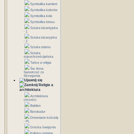
Symbolika kamieni
Symbolika kolorów
Symbolika koła
Symbolika lotosu
Sztuka bizantyjska
- 1
Sztuka bizanyjska
- 2
Sztuka islamu
Sztuka
starochrześcijańska
Tańce a religia
Św. Anna
Samotrzeć ze
Strzegomia
Religie a
architektura
Architektura
chrześci.
Babilon
Borobudur
Drewniane kościoły
- PL
Grecka świątynia
Kaliska cerkiew