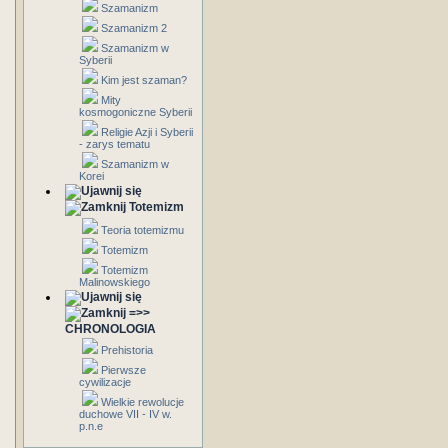
Szamanizm
Szamanizm 2
Szamanizm w
Syberii
Kim jest szaman?
Mity
kosmogoniczne Syberii
Religie Azji i Syberii
- zarys tematu
Szamanizm w
Korei
Totemizm
Teoria totemizmu
Totemizm
Totemizm
Malinowskiego
=>>
CHRONOLOGIA
Prehistoria
Pierwsze
cywilizacje
Wielkie rewolucje
duchowe VII - IV w.
p.n.e