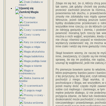
Znaki Zodiaku w
Zdaje mi się też, że ci, którzy chcą p
mitach
tak samo, jak gdyby chcieli się posł
przecież zachodzi jeszcze ta różnic
Magia
powonienia lub słuchu, o prawdziwośc
zmysły nie zdołałyby nas nigdy upewni
Astrologia
Wreszcie, jeżeli istnieją jeszcze ludz
Czarownice
byliby dostatecznie przekonani o istn
Litewskie
wszystkie inne rzeczy, co do których cz
że istnieją gwiazdy i ziemia, i pod
Czary i czarownice
pewność moralną tych rzeczy tak wie
Czary i czarty
można o nich wątpić, wszelako, kiedy 
polskie
nie chcąc również popaść w niedorzec
Kary za czarymary
wystarczy zastanowić się, że można 
inne ciało i widzi się inne gwiazdy i in
Magia a religia
Magia afrykańska
Skąd bowiem wiemy, że raczej te myśli
inne, zważywszy, iż często są nie mnie
Magia babilońska
sprawę, ile się im podoba, nie sądzę,
Magia podbija świat
usunąć tę wątpliwość, jeśli nie założą z
Magia w islamie
Po pierwsze bowiem samo to właśnie, 
Magia w
które pojmujemy bardzo jasno i bardzo
średniowieczu
z tej przyczyny, że Bóg jest, czyli istni
Matka Joanna od
pochodzi z niego. Stąd wynika, iż 
Aniołów
pochodzące z Boga, we wszystkim, w c
O czarownicach
jeżeli mamy dość często myśli zawier
sobie coś mętnego i ciemnego, w tym 
O pojęciu magii
mętne jedynie dlatego, iż nie jesteśm
Procesy o czary -
przyjęcia zdanie, że fałsz lub niedosko
Prusy
doskonałość może pochodzić z nicości. 
rzeczywistego i prawdziwego, pochodzi
Sztuka wróżenia