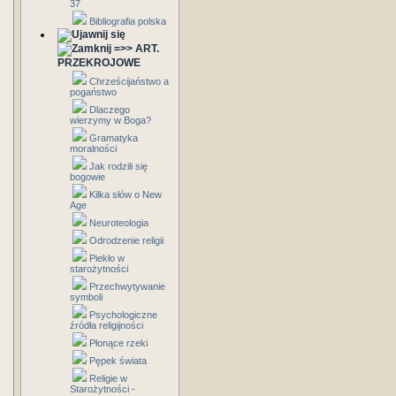
37
Bibliografia polska
=>> ART.
PRZEKROJOWE
Chrześcijaństwo a
pogaństwo
Dlaczego
wierzymy w Boga?
Gramatyka
moralności
Jak rodzili się
bogowie
Kilka słów o New
Age
Neuroteologia
Odrodzenie religii
Piekło w
starożytności
Przechwytywanie
symboli
Psychologiczne
źródła religijności
Płonące rzeki
Pępek świata
Religie w
Starożytności -