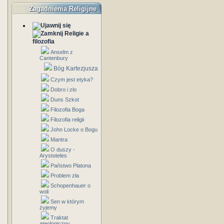
Zagadnienia Religijne
Religie a
filozofia
Anselm z
Cantenbury
Bóg Kartezjusza
Czym jest etyka?
Dobro i zlo
Duns Szkot
Filozofia Boga
Filozofia religii
John Locke o Bogu
Mantra
O duszy -
Arystoteles
Państwo Platona
Problem zła
Schopenhauer o
woli
Sen w którym
żyjemy
Traktat
ateologiczny