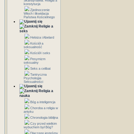
Skandynawia: Religia a
konstytucja
Zjednoczenie
Włoch i likwidacja
Państwa Kościelnego
Religie a
seks
Heloiza i Abelard
Kościół a
seksualność
Kościół i seks
Pesymizm
seksualny
Seks a celibat
Tantryczna
Psychologia
Seksualności
Religia a
nauka
Bóg a inteligencja
Choroba a religia w
antyku
Chronologia biblijna
Czy przed wielkim
wybuchem był Bóg?
Dlaczego jesteśmy