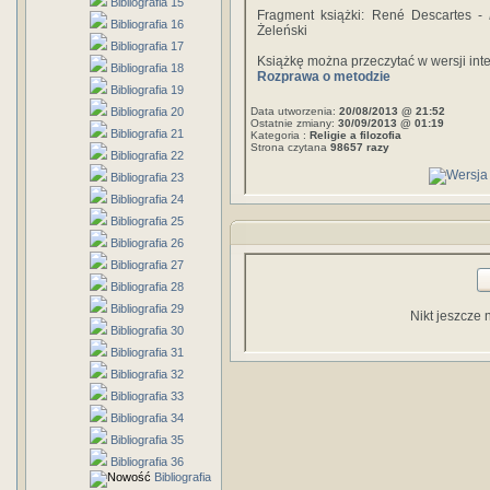
Bibliografia 15
Fragment książki: René Descartes -
Bibliografia 16
Żeleński
Bibliografia 17
Książkę można przeczytać w wersji int
Bibliografia 18
Rozprawa o metodzie
Bibliografia 19
Bibliografia 20
Data utworzenia:
20/08/2013 @ 21:52
Ostatnie zmiany:
30/09/2013 @ 01:19
Bibliografia 21
Kategoria :
Religie a filozofia
Strona czytana
98657 razy
Bibliografia 22
Bibliografia 23
Bibliografia 24
Bibliografia 25
Bibliografia 26
Bibliografia 27
Bibliografia 28
Bibliografia 29
Nikt jeszcze 
Bibliografia 30
Bibliografia 31
Bibliografia 32
Bibliografia 33
Bibliografia 34
Bibliografia 35
Bibliografia 36
Bibliografia