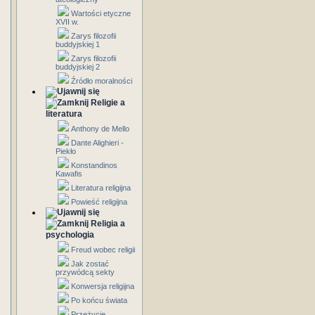
Wartości etyczne
XVII w.
Zarys filozofii
buddyjskiej 1
Zarys filozofii
buddyjskiej 2
Źródło moralności
Religie a
literatura
Anthony de Mello
Dante Alighieri -
Piekło
Konstandinos
Kawafis
Literatura religijna
Powieść religijna
Religia a
psychologia
Freud wobec religii
Jak zostać
przywódcą sekty
Konwersja religijna
Po końcu świata
Przeżycie