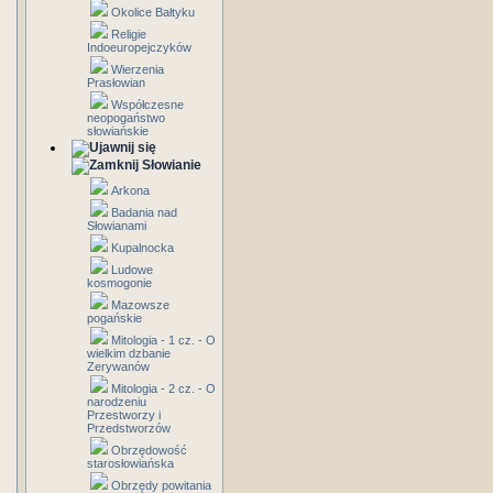
Okolice Bałtyku
Religie
Indoeuropejczyków
Wierzenia
Prasłowian
Współczesne
neopogaństwo
słowiańskie
Słowianie
Arkona
Badania nad
Słowianami
Kupalnocka
Ludowe
kosmogonie
Mazowsze
pogańskie
Mitologia - 1 cz. - O
wielkim dzbanie
Zerywanów
Mitologia - 2 cz. - O
narodzeniu
Przestworzy i
Przedstworzów
Obrzędowość
starosłowiańska
Obrzędy powitania