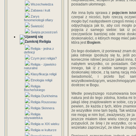
nieprawdziwe, wziąłem je snadź z nicoś
posiadam ułomnego.
Wszechwiedza
Zabawa i kult
Ale inna była sprawa z
pojęciem isto
Zarys
czerpał z nicości, było rzeczą oczy
fenomenologii ofiary
mogło być następstwem czegoś mniej do
odpychająca jak to, aby coś mogło 
Świetość
pojęcia z samego siebie: tak iż po
Święta przestrzeń
rzeczywiście bardziej ode mnie dosk
doskonałości, o których mogę mieć jaki
Religia
która jest
Bogiem
.
Religia - jedna z
Do tego dodałem, iż ponieważ znam dosk
definicji
jaka istnieje (posłużę się tu, jeśli 
Czym jest religia?
koniecznie istnieć jeszcze jakaś inna, 
nabyłem wszystko, co posiadam. G
Religia - zjawisko
innego, tak iż z siebie samego pos
naturalne
doskonałej istocie, z tą samą racją mó
Klasyfikacja religii
świadomość, i przeto być sam
Etnologia religii
wszystkowiedzącym, wszechmogącym i 
dostrzec w Bogu.
Religia
Bocheńskiego
Wedle powyższego rozumowania bo
Religia Durkheima
natura jest do tego zdolna, trzeba mi 
jakąś ideę znajdowałem w sobie, czy je
Religia Rousseau
pewien, że każda z tych, które znamion
Religia Skinnera
że wszystkie inne tam będą. Tak widzia
Religia
nie mogą w nim być, zważywszy, że ja
obywatelska
jeszcze miałem idee wielu rzeczy po
przypuścił, że śnię i że wszystko, co
Religia w XIX wieku
wszelako zaprzeczyć, że idee te znajduj
Religia w kulturze