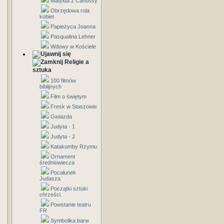
Matylda z Canossy
Obrzędowa rola
kobiet
Papieżyca Joanna
Pasqualina Lehner
Wdowy w Kościele
Religie a
sztuka
100 filmów
biblijnych
Film o świętym
Fresk w Staszowie
Gwiazda
Judyta - 1
Judyta - 2
Katakumby Rzymu
Ornament
średniowiecza
Pocałunek
Judasza
Początki sztuki
chrześci.
Powstanie teatru
FR
Symbolika barw