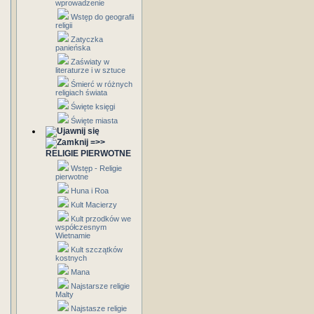
wprowadzenie
Wstęp do geografii
religii
Zatyczka
panieńska
Zaświaty w
literaturze i w sztuce
Śmierć w różnych
religiach świata
Święte księgi
Święte miasta
=>>
RELIGIE PIERWOTNE
Wstęp - Religie
pierwotne
Huna i Roa
Kult Macierzy
Kult przodków we
współczesnym
Wietnamie
Kult szczątków
kostnych
Mana
Najstarsze religie
Malty
Najstasze religie