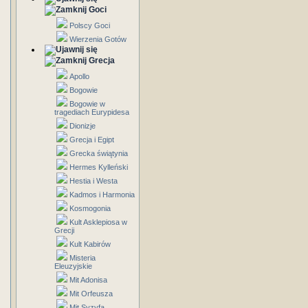
Goci
Polscy Goci
Wierzenia Gotów
Grecja
Apollo
Bogowie
Bogowie w
tragediach Eurypidesa
Dionizje
Grecja i Egipt
Grecka świątynia
Hermes Kylleński
Hestia i Westa
Kadmos i Harmonia
Kosmogonia
Kult Asklepiosa w
Grecji
Kult Kabirów
Misteria
Eleuzyjskie
Mit Adonisa
Mit Orfeusza
Mit Syzyfa