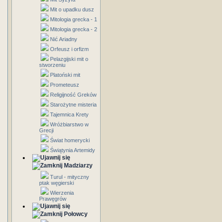
Mit o upadku dusz
Mitologia grecka - 1
Mitologia grecka - 2
Nić Ariadny
Orfeusz i orfizm
Pelazgijski mit o
stworzeniu
Platoński mit
Prometeusz
Religijność Greków
Starożytne misteria
Tajemnica Krety
Wróżbiarstwo w
Grecji
Świat homerycki
Świątynia Artemidy
Madziarzy
Turul - mityczny
ptak węgierski
Wierzenia
Prawęgrów
Połowcy