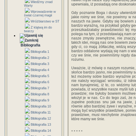
nawet myśli nasze były najbardziej jas
Wiedźmy znad
upewniała, iż posiadają one doskonał
Warty
Wprowadzenie w
Gdy poznanie Boga i duszy utwierdziło
świat czarnej magii
jakie roimy we śnie, nie powinny w n
naszych na jawie. Gdyby się bowiem 
Wróżbiarstwo w ST
bardzo wyraźną, na przykład gdyby ge
Z klątwą im do
przeszkadzałaby prawdziwości tej my
twarzy
polega na tym, iż przedstawiają nam on
nasze zmysły zewnętrzne, nie znaczy
takich idei, mogą nas one bowiem zwodz
Bibliografia
gdy ci, co mają żółtaczkę, widzą wszy
bardzo oddalone wydają się nam o wiel
Bibliografia 1
czy we śnie, nie powinniśmy nigdy d
Bibliografia 2
rozumu.
Bibliografia 3
Uważcie, iż mówię o naszym rozumie, 
Bibliografia 4
słońce bardzo jasno, nie powinniśmy sąd
Bibliografia 5
też możemy sobie bardzo wyraźnie pr
nie należy wyciągać wniosku, iż ist
Bibliografia 6
nam bynajmniej, iż to, co widzimy l
Bibliografia 7
powiada, iż wszystkie nasze myśli lub
prawdzie; nie byłoby bowiem możliwe,
Bibliografia 8
włożył je w nas. Co do tego zaś, że 
Bibliografia 9
zupełne podczas snu jak na jawie, 
równie albo bardziej żywe i wyraźne, 
Bibliografia 10
mogą być wszystkie prawdziwe, poniewa
Bibliografia 11
prawdziwe, musi niechybnie znajdować
Bibliografia 12
które mamy we śnie.
Bibliografia 13
Bibliografia 14
* * * * *