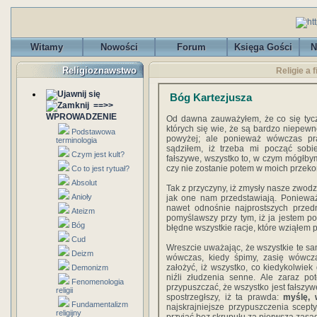
Witamy
Nowości
Forum
Księga Gości
N
Religioznawstwo
Religie a 
Bóg Kartezjusza
==>>
WPROWADZENIE
Od dawna zauważyłem, że co się tycz
których się wie, że są bardzo niepewne
Podstawowa
powyżej; ale ponieważ wówczas pr
terminologia
sądziłem, iż trzeba mi począć sobi
Czym jest kult?
fałszywe, wszystko to, w czym mógłby
czy nie zostanie potem w moich przeko
Co to jest rytuał?
Absolut
Tak z przyczyny, iż zmysły nasze zwodzą
Anioły
jak one nam przedstawiają. Ponieważ
nawet odnośnie najprostszych przedm
Ateizm
pomyślawszy przy tym, iż ja jestem po
Bóg
błędne wszystkie racje, które wziąłem
Cud
Wreszcie uważając, że wszystkie te s
Deizm
wówczas, kiedy śpimy, zasię wówcz
założyć, iż wszystko, co kiedykolwiek
Demonizm
niźli złudzenia senne. Ale zaraz p
Fenomenologia
przypuszczać, że wszystko jest fałszywe
religii
spostrzegłszy, iż ta prawda:
myślę, 
Fundamentalizm
najskrajniejsze przypuszczenia scept
religijny