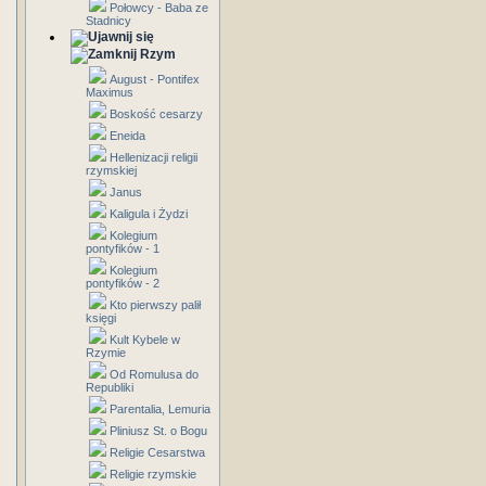
Połowcy - Baba ze
Stadnicy
Rzym
August - Pontifex
Maximus
Boskość cesarzy
Eneida
Hellenizacji religii
rzymskiej
Janus
Kaligula i Żydzi
Kolegium
pontyfików - 1
Kolegium
pontyfików - 2
Kto pierwszy palił
księgi
Kult Kybele w
Rzymie
Od Romulusa do
Republiki
Parentalia, Lemuria
Pliniusz St. o Bogu
Religie Cesarstwa
Religie rzymskie