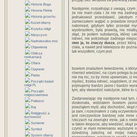
przyjąć bez skrupułu za pierwszą zasadę
Historia Boga
Następnie, rozpatrując z uwagą, czym j
Historia Piekła
że nie mam ciała i że nie ma żadneg
Historia grzechu
jednakowoż przedstawić, jakobym ni
zamierzałem wątpić o prawdzie innych 
Kozioł ofiarny
natomiast, gdybym tylko przestał my
Krytyka religii
wyobraziłem, była prawdą, nie miałb
stąd, że jestem substancją, której całą
Mistycyzm
istnieć, nie potrzebuje żadnego miejsc
Nadnaturalna moc
owo ja, to znaczy dusza
, przez któr
ciała, a nawet jest łatwiejsza do pozna
Objawienia
tak wszystkim, czym jest.
Oblicza
reinkarnacji
Ofiara
bowiem znalazłem twierdzenie, o który
Opętanie
również wiedzieć, na czym polega ta pe
Piekło
nie ma nic, co by mnie upewniało, iż m
myśleć, trzeba istnieć, osądziłem, iż m
Początki badań
religii PL
pojmujemy bardzo jasno i bardzo wyra
tym, aby stwierdzić należycie, które to
Początki
religioznawstwa
Zastanawiając się następnie nad tym, i
Politeizm
doskonała, widziałem bowiem jasno
powziąłem myśl, aby dochodzić, skąd 
Raj
ja sam, i rozeznałem z całą oczywistości
Religijność a
jest rzeczywiście bardziej ode mnie
duchowość
rzeczach na zewnątrz mnie, jak o niebie
Sumienie
w takim kłopocie, aby wiedzieć, skąd p
czynić w mym mniemaniu wyższymi nad
Symbol
dziedziną zależną od mojej natur
System ofiarny