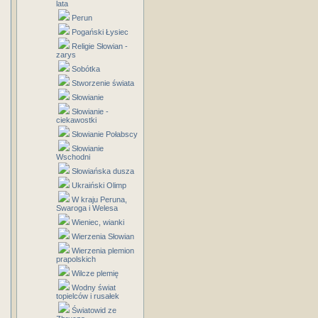
lata
Perun
Pogański Łysiec
Religie Słowian -
zarys
Sobótka
Stworzenie świata
Słowianie
Słowianie -
ciekawostki
Słowianie Połabscy
Słowianie
Wschodni
Słowiańska dusza
Ukraiński Olimp
W kraju Peruna,
Swaroga i Welesa
Wieniec, wianki
Wierzenia Słowian
Wierzenia plemion
prapolskich
Wilcze plemię
Wodny świat
topielców i rusałek
Światowid ze