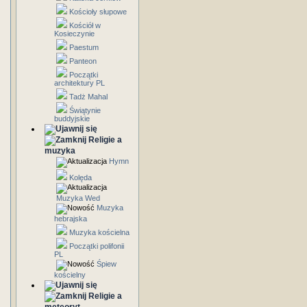
Kościoły słupowe
Kościół w
Kosieczynie
Paestum
Panteon
Początki
architektury PL
Tadż Mahal
Świątynie
buddyjskie
Religie a
muzyka
Hymn
Kolęda
Muzyka Wed
Muzyka
hebrajska
Muzyka kościelna
Początki polifonii
PL
Śpiew
kościelny
Religie a