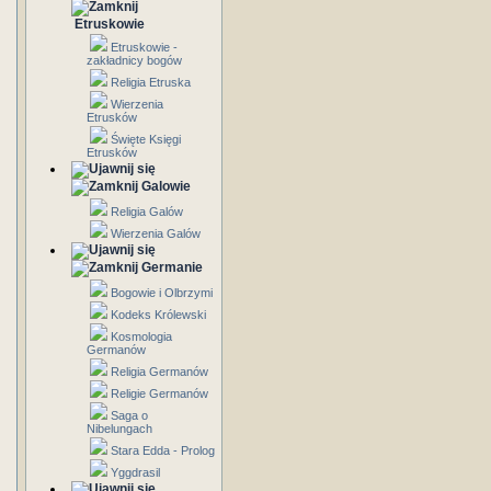
Etruskowie
Etruskowie -
zakładnicy bogów
Religia Etruska
Wierzenia
Etrusków
Święte Księgi
Etrusków
Galowie
Religia Galów
Wierzenia Galów
Germanie
Bogowie i Olbrzymi
Kodeks Królewski
Kosmologia
Germanów
Religia Germanów
Religie Germanów
Saga o
Nibelungach
Stara Edda - Prolog
Yggdrasil