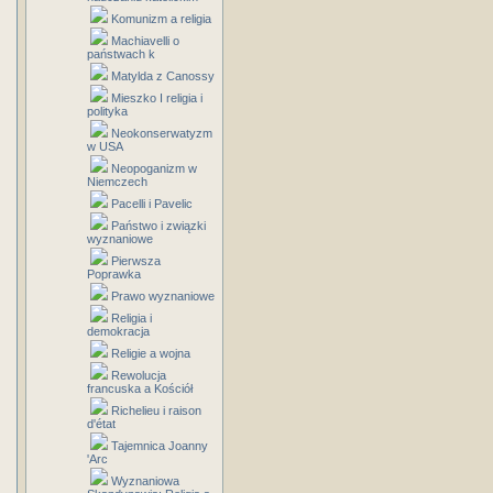
Komunizm a religia
Machiavelli o
państwach k
Matylda z Canossy
Mieszko I religia i
polityka
Neokonserwatyzm
w USA
Neopoganizm w
Niemczech
Pacelli i Pavelic
Państwo i związki
wyznaniowe
Pierwsza
Poprawka
Prawo wyznaniowe
Religia i
demokracja
Religie a wojna
Rewolucja
francuska a Kościół
Richelieu i raison
d'état
Tajemnica Joanny
'Arc
Wyznaniowa