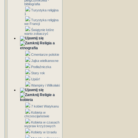
pielgrzymkowa -
bibliografia
Turystyka religijna
1
Turystyka religijna
we Francji
Świątynie które
warto zobaczyć
Religia a
etnografia
Cmentarze polskie
Jajka wielkanocne
Podłaźniczka
Stary rok
Upiór!
Wampiry i Wilkołaki
Religie a
kobieta
7 kobiet Watykanu
Kobieta w
chrzescijaństwie
Kobieta w czasach
wypraw krzyżowych
Kobiety w Izraelu