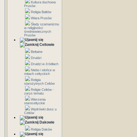
Kultura duchowa
Prusów
Religia Bałtów
Wiara Prusów
Ślady szamanizmu
w religijności
średniowiecznych
Prusów
Celtowie
Beltaine
Druidzi
Druidzi w źródłach
Niebo i słońce w
mitach celtyckich
Religia
starożytnych Celtów
Religie Celtów -
zarys tematu
Wierzenia
staroceltyckie
Wędrówki dusz u
Celtów
Dakowie
Religia Daków