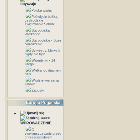
obyczaje
Polska wigilja
Poświęcić bożka,
czyli polskie
świętowanie Sobótki
Staropolska
Wielkanoc
Staropolskie - Boże
Narodzenie
Sylwestry, których
nigdy nie było
Walentynki - 14
lutego
Wielkanoc dawniej i
dziś
Wigilijne wierzenia
ludowe
Zapusty
Europa Pogańska
==>>
WPROWADZENIE
O
słowiańszczyźnie przed
chrześcijaństwem