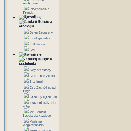
mistyczne
Psychologia r.
Freuda
Religie a
etnologia
Dzień Zaduszny
Etnologia religii
Kult słońca
Sati
Religie a
socjologia
Akty przemocy
Ateizm po czesku
Brat brud
Czy Zachód utracił
Boga
Grzechy i grzeszki
Instytucjonalizacja
religii
McJudaizm -
Kabała dla każdego!
Moda na
wegetarianizm
Mordy rytualne w