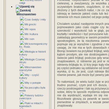
Ponieważ rozpoznałem jednak w sob
Rozwój historii
religii
cielesnej, a zważywszy, że wszelka 
oczywistym brakiem, osądziłem, iż n
złożony z tych dwóch natur, i że co za 
istnieją w świecie jakieś ciała lub te
Mitoznawstwo
istnienie ich musi zależeć od jego potę
Czas święty i mity
Chciałem szukać następnie innych pr
Mit grecki
pojmowałem jako ciało ciągłe czy te
Mit i epos
szerokość i wysokość lub w głąb, po
kształty i wielkości i być poruszane l
Mit i kultura
zakładają geometrzy w swoim przedmio
Mit i sen
spostrzegłem, że ta niezłomna pewnoś
Mit kosmogoniczny
pojmuje się je wyraźnie i zgodnie z r
Ks. Rodz.
uwagę, że nie ma w tych dowodach ni
Biorąc bowiem na przykład trójkąt, wid
Mitologia w historii
kątom prostym, ale nie dostrzegałem j
kultury
świecie jakiś trójkąt; podczas gdy wra
Mitologie Czarnej
znajdowałem, iż istnienie jej jest w 
Afryki
istnieniu trójkąta to, iż trzy jego kąty
Mitoznawstwo
jej części jednako są oddalone od środ
starożytne
wynika, iż to, że jest, czyli istnieje B
równie pewne, jak może być pewny jak
Mity - część
kultury
To natomiast, że wielu ludzi żyje w pr
Mity o potopie
trudno poznać, czym jest ich dusza,
Na początku była
rzeczy postrzegalne i tak są przyzwycz
woda
sobie, który to sposób myślenia odpowi
nie da wyobrazić, wydaje im się nie
Potwory ludzko-
zwierzęce
filozofowie głoszą za pewnik w swoi
pierwotnie w zmysłach, a wszak pewn
Ptaki w mitach i
znajdowały.
legendach