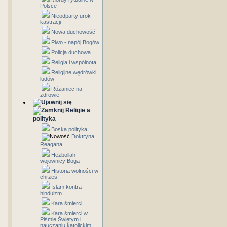
Polsce
Nieodparty urok
kastracji
Nowa duchowość
Piwo - napój Bogów
Policja duchowa
Religia i wspólnota
Religijne wędrówki
ludów
Różaniec na
zdrowie
Religie a
polityka
Boska polityka
Doktryna
Reagana
Hezbollah
wojownicy Boga
Historia wolności w
chrześ.
Islam kontra
hinduizm
Kara śmierci
Kara śmierci w
Piśmie Świętym i
nauczaniu katolickim