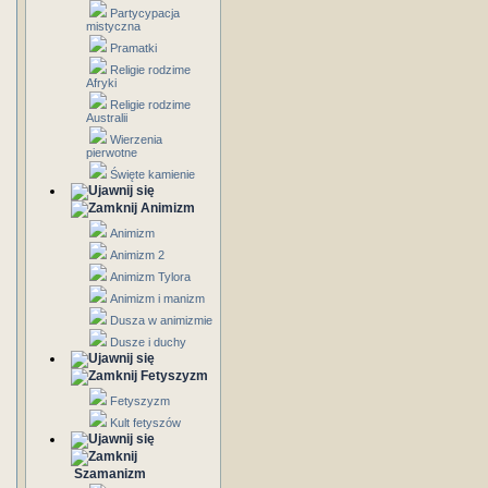
Partycypacja
mistyczna
Pramatki
Religie rodzime
Afryki
Religie rodzime
Australii
Wierzenia
pierwotne
Święte kamienie
Animizm
Animizm
Animizm 2
Animizm Tylora
Animizm i manizm
Dusza w animizmie
Dusze i duchy
Fetyszyzm
Fetyszyzm
Kult fetyszów
Szamanizm