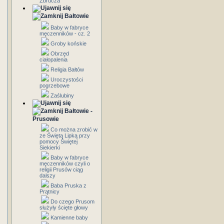
Zbrucza
Bałtowie
Baby w fabryce
męczenników - cz. 2
Groby końskie
Obrzęd
ciałopalenia
Religia Bałtów
Uroczystości
pogrzebowe
Zaślubiny
Bałtowie -
Prusowie
Co można zrobić w
ze Świętą Lipką przy
pomocy Świętej
Siekierki
Baby w fabryce
męczenników czyli o
religii Prusów ciąg
dalszy
Baba Pruska z
Prątnicy
Do czego Prusom
służyły ścięte głowy
Kamienne baby