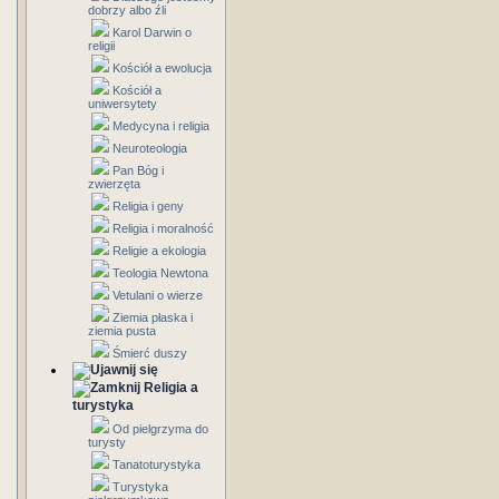
dobrzy albo źli
Karol Darwin o
religii
Kościół a ewolucja
Kościół a
uniwersytety
Medycyna i religia
Neuroteologia
Pan Bóg i
zwierzęta
Religia i geny
Religia i moralność
Religie a ekologia
Teologia Newtona
Vetulani o wierze
Ziemia płaska i
ziemia pusta
Śmierć duszy
Religia a
turystyka
Od pielgrzyma do
turysty
Tanatoturystyka
Turystyka