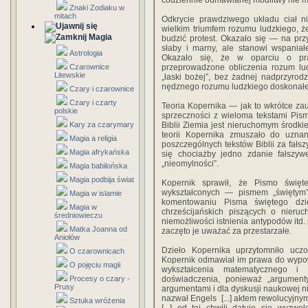
codziennie odmawianej modlitwy nie m
Znaki Zodiaku w
mitach
Odkrycie prawdziwego układu ciał n
wielkim triumfem rozumu ludzkiego, ż
Magia
budzić protest. Okazało się — na prz
słaby i marny, ale stanowi wspaniał
Astrologia
Okazało się, że w oparciu o pr
Czarownice
przeprowadzone obliczenia rozum l
Litewskie
„łaski bożej”, bez żadnej nadprzyro
nędznego rozumu ludzkiego doskonałe
Czary i czarownice
Czary i czarty
Teoria Kopernika — jak to wkrótce za
polskie
sprzeczności z wieloma tekstami Pi
Kary za czarymary
Biblii Ziemia jest nieruchomym środki
teorii Kopernika zmuszało do uzna
Magia a religia
poszczególnych tekstów Biblii za fałs
Magia afrykańska
się chociażby jedno zdanie fałszyw
„nieomylności”.
Magia babilońska
Magia podbija świat
Kopernik sprawił, że Pismo święt
wykształconych — pismem „świętym” 
Magia w islamie
komentowaniu Pisma świętego dzie
Magia w
chrześcijańskich piszących o nieru
średniowieczu
niemożliwości istnienia antypodów itd.
Matka Joanna od
zaczęto je uważać za przestarzałe.
Aniołów
Dzieło Kopernika uprzytomniło uc
O czarownicach
Kopernik odmawiał im prawa do wypow
O pojęciu magii
wykształcenia matematycznego i
Procesy o czary -
doświadczenia, ponieważ „argument
Prusy
argumentami i dla dyskusji naukowej 
nazwał Engels [...] aktem rewolucyjny
Sztuka wróżenia