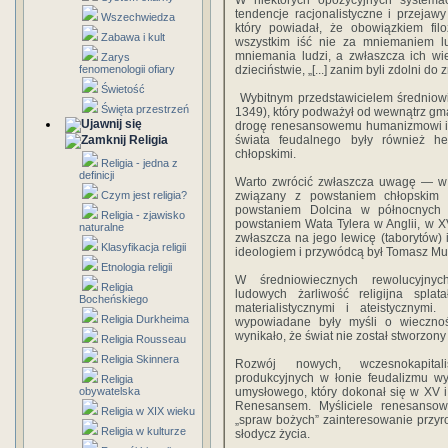
W niektórych opozycyjnych systema
tendencje racjonalistyczne i przejaw
Wszechwiedza
który powiadał, że obowiązkiem fil
Zabawa i kult
wszystkim iść nie za mniemaniem lu
mniemania ludzi, a zwłaszcza ich wi
Zarys
fenomenologii ofiary
dzieciństwie, „[...] zanim byli zdolni do
Świetość
Wybitnym przedstawicielem średniowi
Święta przestrzeń
1349), który podważył od wewnątrz gma
drogę renesansowemu humanizmowi i m
Religia
świata feudalnego były również h
chłopskimi.
Religia - jedna z
definicji
Warto zwrócić zwłaszcza uwagę — w X
Czym jest religia?
związany z powstaniem chłopskim w
powstaniem Dolcina w północnych W
Religia - zjawisko
powstaniem Wata Tylera w Anglii, w 
naturalne
zwłaszcza na jego lewicę (taborytów)
Klasyfikacja religii
ideologiem i przywódcą był Tomasz Mun
Etnologia religii
W średniowiecznych rewolucyjnyc
Religia
ludowych żarliwość religijna splat
Bocheńskiego
materialistycznymi i ateistycznymi
Religia Durkheima
wypowiadane były myśli o wieczno
wynikało, że świat nie został stworzon
Religia Rousseau
Religia Skinnera
Rozwój nowych, wczesnokapitali
produkcyjnych w łonie feudalizmu wy
Religia
obywatelska
umysłowego, który dokonał się w XV 
Renesansem. Myśliciele renesansow
Religia w XIX wieku
„spraw bożych” zainteresowanie przyro
Religia w kulturze
słodycz życia.