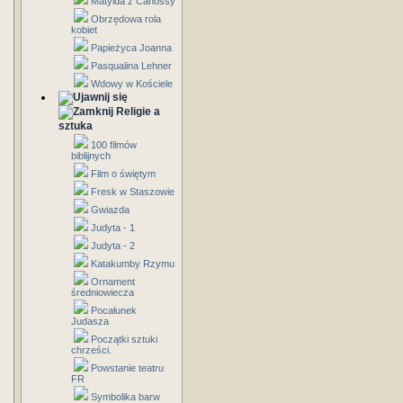
Matylda z Canossy
Obrzędowa rola
kobiet
Papieżyca Joanna
Pasqualina Lehner
Wdowy w Kościele
Religie a
sztuka
100 filmów
biblijnych
Film o świętym
Fresk w Staszowie
Gwiazda
Judyta - 1
Judyta - 2
Katakumby Rzymu
Ornament
średniowiecza
Pocałunek
Judasza
Początki sztuki
chrześci.
Powstanie teatru
FR
Symbolika barw