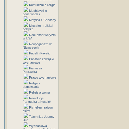
Komunizm a religia
Machiavelli o
państwach k
Matylda z Canossy
Mieszko I religia i
polityka
Neokonserwatyzm
w USA
Neopoganizm w
Niemczech
Pacelli i Pavelic
Państwo i związki
wyznaniowe
Pierwsza
Poprawka
Prawo wyznaniowe
Religia i
demokracja
Religie a wojna
Rewolucja
francuska a Kościół
Richelieu i raison
d'état
Tajemnica Joanny
'Arc
Wyznaniowa