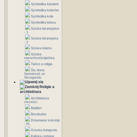
Symbolika kamieni
Symbolika kolorów
Symbolika koła
Symbolika lotosu
Sztuka bizantyjska
- 1
Sztuka bizanyjska
- 2
Sztuka islamu
Sztuka
starochrześcijańska
Tańce a religia
Św. Anna
Samotrzeć ze
Strzegomia
Religie a
architektura
Architektura
chrześci.
Babilon
Borobudur
Drewniane kościoły
- PL
Grecka świątynia
Kaliska cerkiew