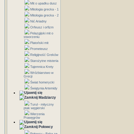
Mit o upadku dusz
Mitologia grecka - 1
Mitologia grecka - 2
Nić Ariadny
Orfeusz i orfizm
Pelazgijski mit o
stworzeniu
Platoński mit
Prometeusz
Religijność Greków
Starożytne misteria
Tajemnica Krety
Wróżbiarstwo w
Grecji
Świat homerycki
Świątynia Artemidy
Madziarzy
Turul - mityczny
ptak węgierski
Wierzenia
Prawęgrów
Połowcy
Połowcy - Baba ze