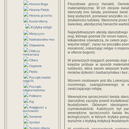
Filozofowie greccy Heraklit, Demokr
Historia Boga
materialistycznej. W ich obrazie świ
Historia Piekła
stworzyły one świata, ponieważ świat
Historia grzechu
bieg wydarzeń, ponieważ wszystko co si
działalności ludzkiej. Stworzone przez 
Kozioł ofiarny
świeckiej, ateistycznej hierarchii wart
Krytyka religii
Najwybitniejszym ateistą starożytneg
Mistycyzm
erą), którego poemat
De rerum natura
,
Nadnaturalna moc
kilkakrotnie oświadcza, że celem jego
więzów religii”, zaraz na początku poe
Objawienia
moralność, oskarżając religie o inspiro
Oblicza
w ofierze bogom).
reinkarnacji
Ofiara
W pierwszych księgach poematu daje ma
księdze próbuje w sposób materialis
Opętanie
ludzkości, która swoim własnym trud
Piekło
mroków dzikości i barbarzyństwa i bez
Początki badań
Wzorem osobowym jest dla Lukrecjusz
religii PL
rozumnego, zaangażowanego w wa
Początki
zwalczającego religię.
religioznawstwa
Politeizm
Wewnętrzne sprzeczności świata staroż
starożytnej zaczęła powoli kształto
Raj
feudalizmem. Głównym ideologiem
Religijność a
rzymskokatolicki. Katolicyzm był p
duchowość
wewnętrzne sprzeczności świata f
Sumienie
teologicznych, w których krytyka panuj
wyraźnie z krytyką instytucji feudalnych
Symbol
System ofiarny