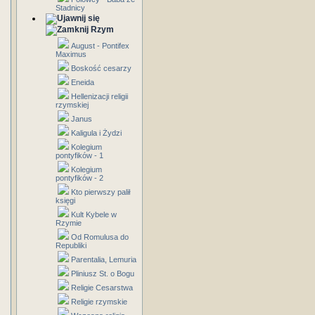
Stadnicy
Rzym
August - Pontifex
Maximus
Boskość cesarzy
Eneida
Hellenizacji religii
rzymskiej
Janus
Kaligula i Żydzi
Kolegium
pontyfików - 1
Kolegium
pontyfików - 2
Kto pierwszy palił
księgi
Kult Kybele w
Rzymie
Od Romulusa do
Republiki
Parentalia, Lemuria
Pliniusz St. o Bogu
Religie Cesarstwa
Religie rzymskie