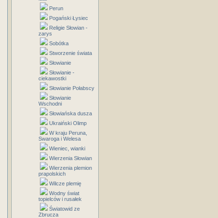
Perun
Pogański Łysiec
Religie Słowian -
zarys
Sobótka
Stworzenie świata
Słowianie
Słowianie -
ciekawostki
Słowianie Połabscy
Słowianie
Wschodni
Słowiańska dusza
Ukraiński Olimp
W kraju Peruna,
Swaroga i Welesa
Wieniec, wianki
Wierzenia Słowian
Wierzenia plemion
prapolskich
Wilcze plemię
Wodny świat
topielców i rusałek
Światowid ze
Zbrucza