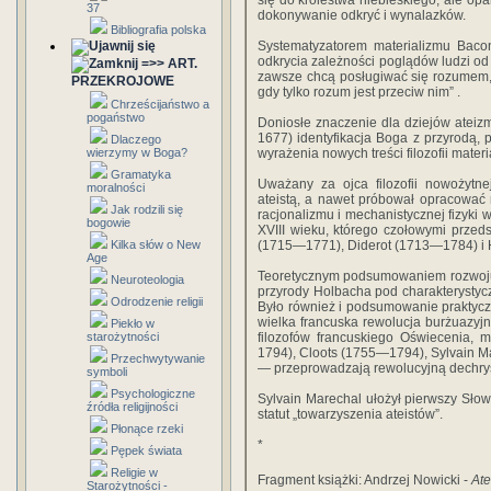
się do królestwa niebieskiego, ale op
37
dokonywanie odkryć i wynalazków.
Bibliografia polska
Systematyzatorem materializmu Bac
odkrycia zależności poglądów ludzi od 
=>> ART.
zawsze chcą posługiwać się rozumem, a
PRZEKROJOWE
gdy tylko rozum jest przeciw nim” .
Chrześcijaństwo a
pogaństwo
Doniosłe znaczenie dla dziejów atei
1677) identyfikacja Boga z przyrodą,
Dlaczego
wierzymy w Boga?
wyrażenia nowych treści filozofii materi
Gramatyka
Uważany za ojca filozofii nowożytn
moralności
ateistą, a nawet próbował opracować
Jak rodzili się
racjonalizmu i mechanistycznej fizyki 
bogowie
XVIII wieku, którego czołowymi przed
Kilka słów o New
(1715—1771), Diderot (1713—1784) i
Age
Teoretycznym podsumowaniem rozwoju my
Neuroteologia
przyrody Holbacha pod charakterystycz
Odrodzenie religii
Było również i podsumowanie praktyc
wielka francuska rewolucja burżuazyjna
Piekło w
starożytności
filozofów francuskiego Oświecenia,
1794), Cloots (1755—1794), Sylvain Ma
Przechwytywanie
— przeprowadzają rewolucyjną dechryst
symboli
Psychologiczne
Sylvain Marechal ułożył pierwszy Słow
źródła religijności
statut „towarzyszenia ateistów”.
Płonące rzeki
*
Pępek świata
Religie w
Fragment książki: Andrzej Nowicki -
At
Starożytności -