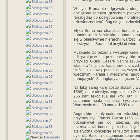
zbiorowego wysiłku wielu mózgów, bad
Bibliografia 15
Bibliografia 16
W etyce Bruna nie odgrywało żadnej ro
obciążony żadnym „grzechem pierworo
Bibliografia 17
Niezbędną do postępowania moralnego
Bibliografia 18
człowieczeństwa”. Bóg nie jest człowie
Bibliografia 19
Etyka Bruna ma charakter heroiczny.
Bibliografia 20
bohatersko służą wielkim, ponadosob
Bibliografia 21
się w obiektywnej hierarchii wartości.
Inkwizycji — Bruno dał przykład wierno
Bibliografia 22
Bibliografia 23
Myśliciele Odrodzenia wysunęli wiele 
odkrywając w niej przede wszystkim n
Bibliografia 24
przykład Giulio Cesare Vanini (1585
Bibliografia 25
władców” i „przez kapłanów chciwych
służenia obawą przed najwyższym b
Bibliografia 26
wiecznymi karami i wiecznymi nagrod
Bibliografia 27
panujących”. Za poglądy ateistyczne Van
Bibliografia 28
Na taką samą karę został skazany wyb
Bibliografia 29
1689), autor ateistycznego traktatu O 
Bibliografia 30
265 kart rękopisu), ale król Jan II
spaleniem ciała kat ściął Łyszcz
Bibliografia 31
Warszawie dnia 30 marca 1689 roku.
Bibliografia 32
Angielskim kontynuatorem włoskiej 
Bibliografia 33
przyrody był Francis Bacon (1561—1
Bibliografia 34
odżegnywał się od ateizmu, al
Bibliografia 35
przeciwstawił koncepcjom chrześcijań
ateistyczną koncepcję sensu życia lud
Bibliografia 36
było dla Bacona osiągnięcie zbawieni
Bibliografia