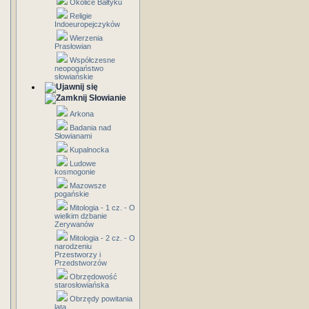
Okolice Bałtyku
Religie
Indoeuropejczyków
Wierzenia
Prasłowian
Współczesne
neopogaństwo
słowiańskie
Słowianie
Arkona
Badania nad
Słowianami
Kupalnocka
Ludowe
kosmogonie
Mazowsze
pogańskie
Mitologia - 1 cz. - O
wielkim dzbanie
Zerywanów
Mitologia - 2 cz. - O
narodzeniu
Przestworzy i
Przedstworzów
Obrzędowość
starosłowiańska
Obrzędy powitania
lata