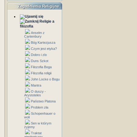
Zagadnienia Religijne
Religie a
filozofia
Anselm z
Cantenbury
Bóg Kartezjusza
Czym jest etyka?
Dobro i zlo
Duns Szkot
Filozofia Boga
Filozofia religii
John Locke o Bogu
Mantra
O duszy -
Arystoteles
Państwo Platona
Problem zła
Schopenhauer o
woli
Sen w którym
żyjemy
Traktat
ateologiczny