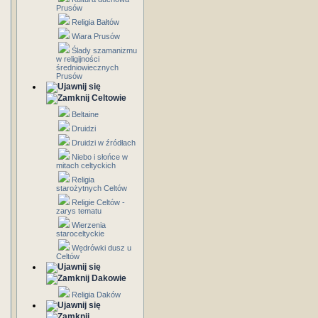
Prusów
Religia Bałtów
Wiara Prusów
Ślady szamanizmu
w religijności
średniowiecznych
Prusów
Celtowie
Beltaine
Druidzi
Druidzi w źródłach
Niebo i słońce w
mitach celtyckich
Religia
starożytnych Celtów
Religie Celtów -
zarys tematu
Wierzenia
staroceltyckie
Wędrówki dusz u
Celtów
Dakowie
Religia Daków