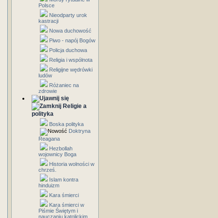
Polsce
Nieodparty urok
kastracji
Nowa duchowość
Piwo - napój Bogów
Policja duchowa
Religia i wspólnota
Religijne wędrówki
ludów
Różaniec na
zdrowie
Religie a
polityka
Boska polityka
Doktryna
Reagana
Hezbollah
wojownicy Boga
Historia wolności w
chrześ.
Islam kontra
hinduizm
Kara śmierci
Kara śmierci w
Piśmie Świętym i
nauczaniu katolickim