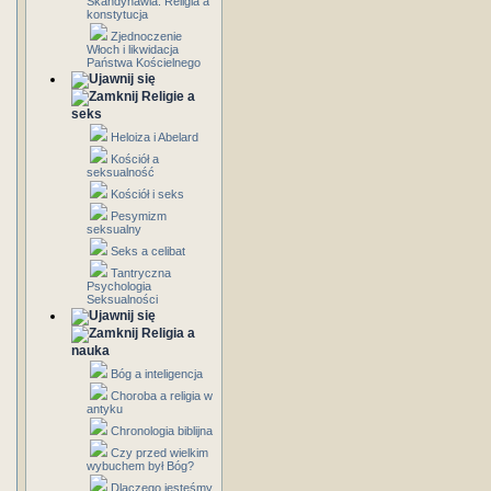
Skandynawia: Religia a
konstytucja
Zjednoczenie
Włoch i likwidacja
Państwa Kościelnego
Religie a
seks
Heloiza i Abelard
Kościół a
seksualność
Kościół i seks
Pesymizm
seksualny
Seks a celibat
Tantryczna
Psychologia
Seksualności
Religia a
nauka
Bóg a inteligencja
Choroba a religia w
antyku
Chronologia biblijna
Czy przed wielkim
wybuchem był Bóg?
Dlaczego jesteśmy