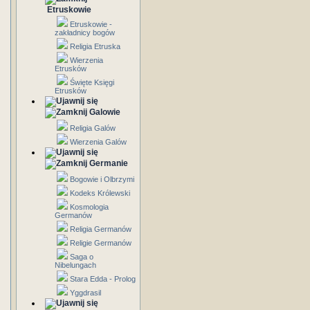
Etruskowie
Etruskowie -
zakładnicy bogów
Religia Etruska
Wierzenia
Etrusków
Święte Księgi
Etrusków
Galowie
Religia Galów
Wierzenia Galów
Germanie
Bogowie i Olbrzymi
Kodeks Królewski
Kosmologia
Germanów
Religia Germanów
Religie Germanów
Saga o
Nibelungach
Stara Edda - Prolog
Yggdrasil