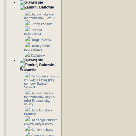
Bałtowie
Baby w fabryce
męczenników - cz. 2
Groby końskie
Obrzęd
ciałopalenia
Religia Bałtów
Uroczystości
pogrzebowe
Zaślubiny
Bałtowie -
Prusowie
Co można zrobić w
ze Świętą Lipką przy
pomocy Świętej
Siekierki
Baby w fabryce
męczenników czyli o
religii Prusów ciąg
dalszy
Baba Pruska z
Prątnicy
Do czego Prusom
służyły ścięte głowy
Kamienne baby
Kultura duchowa