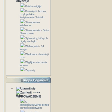
obyczaje
Polska wigilja
Poświęcić bożka,
czyli polskie
świętowanie Sobótki
Staropolska
Wielkanoc
Staropolskie - Boże
Narodzenie
Sylwestry, których
nigdy nie było
Walentynki - 14
lutego
Wielkanoc dawniej i
dziś
Wigilijne wierzenia
ludowe
Zapusty
Europa Pogańska
==>>
WPROWADZENIE
O
słowiańszczyźnie przed
chrześcijaństwem