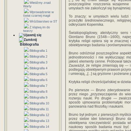
[...] od tej chwili datuje się wyzw
Wiedźmy znad
poszczególne roszczenia wzajemne
Warty
umysłach nie zakończył się bynajmniej 
Wprowadzenie w
świat czarnej magii
To znaczy: w umysłach wielu ludzi w
przeżytki średniowiecznego, religij
Wróżbiarstwo w ST
odkryciami Kopernika.
Z klątwą im do
twarzy
Światopoglądowy, ateistyczny sens w
Giordano Bruno (1548—1600), najwybi
krytyka religii opiera się w znaczne
Bibliografia
obiektywnego badania i porównywania r
Bibliografia 1
Bruno odróżniał poszczególne aspekty r
Bibliografia 2
jednostronności i nie wykluczając m
jakieś elementy cenne. Próbował także
Bibliografia 3
Zauważył, że religie zmieniają się —
Bibliografia 4
podlegają obiektywnym prawom przyrody;
i umierają, „[...] są gryzione i pożerane
Bibliografia 5
Bibliografia 6
Krytyka religii chrześcijańskiej w dzie
Bibliografia 7
Po pierwsze — Bruno zdecydowanie z
Bibliografia 8
przez niego „przyzwyczajenie do wie
Bibliografia 9
rozwoju nauki. Po drugie — zwalcza 
sposób ujmowania problematyki mora
Bibliografia 10
panowania nad filozofią i naukami.
Bibliografia 11
Bruno był jednym z pierwszych myślicie
Bibliografia 12
przez siebie idei tolerancji Bruno 
Bibliografia 13
obiektywna rzeczywistość posiada wie
Bibliografia 14
naukowy sposób badania musi być s