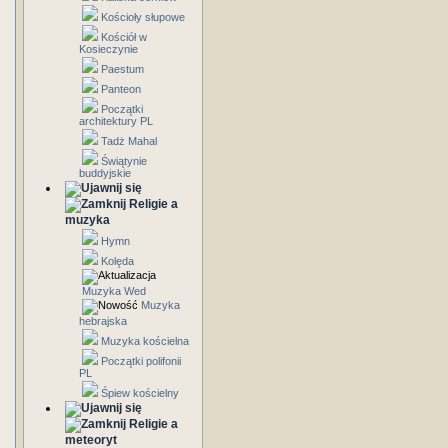
Kościoły słupowe
Kościół w
Kosieczynie
Paestum
Panteon
Początki
architektury PL
Tadż Mahal
Świątynie
buddyjskie
Religie a
muzyka
Hymn
Kolęda
Muzyka Wed
Muzyka
hebrajska
Muzyka kościelna
Początki polifonii
PL
Śpiew kościelny
Religie a
meteoryt