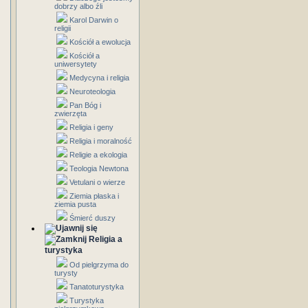
dobrzy albo źli
Karol Darwin o
religii
Kościół a ewolucja
Kościół a
uniwersytety
Medycyna i religia
Neuroteologia
Pan Bóg i
zwierzęta
Religia i geny
Religia i moralność
Religie a ekologia
Teologia Newtona
Vetulani o wierze
Ziemia płaska i
ziemia pusta
Śmierć duszy
Religia a
turystyka
Od pielgrzyma do
turysty
Tanatoturystyka
Turystyka