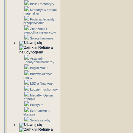
Biblia i meteoryty
Meteoryt w sztuce
materialnej
Podania, legendy i
przepowiednie
Znaczenie i
symbolika meteorytów
Święte kamienie
Religie a
halucynogeny
Asasyni -
Fanatyczni mordercy
Bogini maku
Budowniczowie
mostu
LSD a New Age
Ludzie-muchomory
Megality, Opium i
Konopie
Pejotyzm
Szamanizm a
ekstaza
Święte grzyby
Religie a