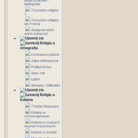
pielgrzymkowa -
bibliografia
Turystyka religijna
1
Turystyka religijna
we Francji
Świątynie które
warto zobaczyć
Religia a
etnografia
Cmentarze polskie
Jajka wielkanocne
Podłaźniczka
Stary rok
Upiór!
Wampiry i Wilkołaki
Religie a
kobieta
7 kobiet Watykanu
Kobieta w
chrzescijaństwie
Kobieta w czasach
wypraw krzyżowych
Kobiety w Izraelu