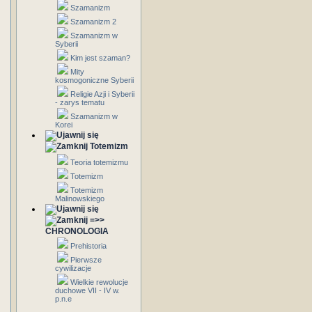
Szamanizm
Szamanizm 2
Szamanizm w
Syberii
Kim jest szaman?
Mity
kosmogoniczne Syberii
Religie Azji i Syberii
- zarys tematu
Szamanizm w
Korei
Totemizm
Teoria totemizmu
Totemizm
Totemizm
Malinowskiego
=>>
CHRONOLOGIA
Prehistoria
Pierwsze
cywilizacje
Wielkie rewolucje
duchowe VII - IV w.
p.n.e