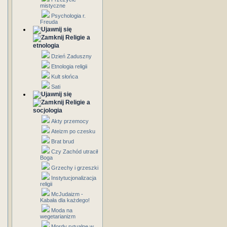
mistyczne
Psychologia r.
Freuda
Religie a
etnologia
Dzień Zaduszny
Etnologia religii
Kult słońca
Sati
Religie a
socjologia
Akty przemocy
Ateizm po czesku
Brat brud
Czy Zachód utracił
Boga
Grzechy i grzeszki
Instytucjonalizacja
religii
McJudaizm -
Kabała dla każdego!
Moda na
wegetarianizm
Mordy rytualne w