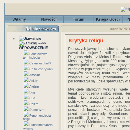
Witamy
Nowości
Forum
Księga Gości
N
Religioznawstwo
==>> WPROW
Krytyka religii
==>>
WPROWADZENIE
Pierwszych jawnych ateistów spotykamy
nawet do dziejów filozofii z przybr
Podstawowa
Diagoras Ateista z Melos i Teodor At
terminologia
Messeny, żyjącego około 300 roku pr
Czym jest kult?
chrześcijańskich „najateistyczniejszym
właśnie w jego teorii religii — wyjaśn
Co to jest rytuał?
zalążków naukowej teorii religii, wed
Absolut
wpajanie w masy przekonania o n
Anioły
personifikacją są ludzie sprawujący wł
Ateizm
Myśliciele starożytni wysunęli wie
Bóg
temat pochodzenia i istoty religii. He
mitach twór wyobraźni poetyckiej, s
Cud
polityków, pragnących umocnić po
Deizm
państwowych za pomocą religijnego 
przez nich bóstwem. Materialista Demo
Demonizm
przed siłami przyrody. Ksenofane
Fenomenologia
personifikacji, a więc do wyobrażania 
religii
z Rhegion i Metrodor z Lampsakos widz
Fundamentalizm
psychicznych, Prodikos z Keos — perso
religijny