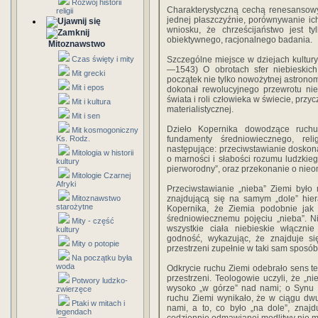
Rozwój historii
Charakterystyczną cechą renesansowych
religii
jednej płaszczyźnie, porównywanie ic
wniosku, że chrześcijaństwo jest t
obiektywnego, racjonalnego badania.
Mitoznawstwo
Czas święty i mity
Szczególne miejsce w dziejach kultur
—1543) O obrotach sfer niebieskic
Mit grecki
początek nie tylko nowożytnej astrono
Mit i epos
dokonał rewolucyjnego przewrotu ni
świata i roli człowieka w świecie, przyc
Mit i kultura
materialistycznej.
Mit i sen
Dzieło Kopernika dowodzące ruchu
Mit kosmogoniczny
Ks. Rodz.
fundamenty średniowiecznego, rel
następujące: przeciwstawianie doskon
Mitologia w historii
o marności i słabości rozumu ludzki
kultury
pierworodny”, oraz przekonanie o nieo
Mitologie Czarnej
Afryki
Przeciwstawianie „nieba” Ziemi było
Mitoznawstwo
znajdującą się na samym „dole” hier
starożytne
Kopernika, że Ziemia podobnie jak
średniowiecznemu pojęciu „nieba”. N
Mity - część
wszystkie ciała niebieskie włączni
kultury
godność, wykazując, że znajduje si
Mity o potopie
przestrzeni zupełnie w taki sam sposób 
Na początku była
woda
Odkrycie ruchu Ziemi odebrało sens 
przestrzeni. Teologowie uczyli, że „n
Potwory ludzko-
wysoko „w górze” nad nami; o Synu B
zwierzęce
ruchu Ziemi wynikało, że w ciągu dwu
Ptaki w mitach i
nami, a to, co było „na dole”, znajd
legendach