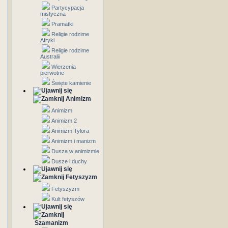
Partycypacja
mistyczna
Pramatki
Religie rodzime
Afryki
Religie rodzime
Australii
Wierzenia
pierwotne
Święte kamienie
Animizm
Animizm
Animizm 2
Animizm Tylora
Animizm i manizm
Dusza w animizmie
Dusze i duchy
Fetyszyzm
Fetyszyzm
Kult fetyszów
Szamanizm