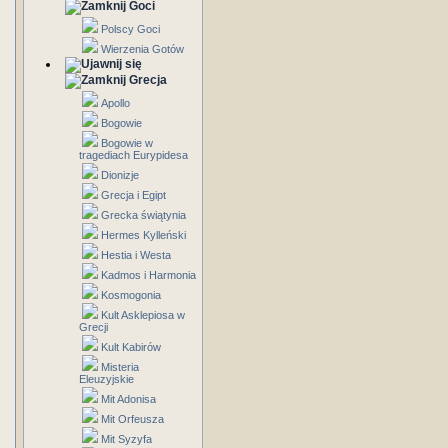
Goci
Polscy Goci
Wierzenia Gotów
Grecja
Apollo
Bogowie
Bogowie w
tragediach Eurypidesa
Dionizje
Grecja i Egipt
Grecka świątynia
Hermes Kylleński
Hestia i Westa
Kadmos i Harmonia
Kosmogonia
Kult Asklepiosa w
Grecji
Kult Kabirów
Misteria
Eleuzyjskie
Mit Adonisa
Mit Orfeusza
Mit Syzyfa