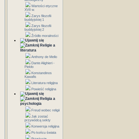
Wartości etyczne
XVII w.
Zarys filozofii
buddyjskiej 1
Zarys filozofii
buddyjskiej 2
Źródło moralności
Religie a
literatura
Anthony de Mello
Dante Alighieri -
Piekło
Konstandinos
Kawafis
Literatura religijna
Powieść religijna
Religia a
psychologia
Freud wobec religii
Jak zostać
przywódcą sekty
Konwersja religijna
Po końcu świata
Przeżycie