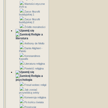
Wartości etyczne
XVII w.
Zarys filozofii
buddyjskiej 1
Zarys filozofii
buddyjskiej 2
Źródło moralności
Religie a
literatura
Anthony de Mello
Dante Alighieri -
Piekło
Konstandinos
Kawafis
Literatura religijna
Powieść religijna
Religia a
psychologia
Freud wobec religii
Jak zostać
przywódcą sekty
Konwersja religijna
Po końcu świata
Przeżycie