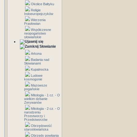
Okolice Bałtyku
Religie
Indoeuropejczyków
Wierzenia
Prasłowian
Współczesne
neopogaństwo
słowiańskie
Słowianie
Arkona
Badania nad
Słowianami
Kupalnocka
Ludowe
kosmogonie
Mazowsze
pogańskie
Mitologia - 1 cz. - O
wielkim dzbanie
Zerywanów
Mitologia - 2 cz. - O
narodzeniu
Przestworzy i
Przedstworzów
Obrzędowość
starosłowiańska
Obrzędy powitania