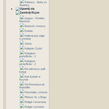
Połowcy - Baba ze
Stadnicy
Rzym
August - Pontifex
Maximus
Boskość cesarzy
Eneida
Hellenizacji religii
rzymskiej
Janus
Kaligula i Żydzi
Kolegium
pontyfików - 1
Kolegium
pontyfików - 2
Kto pierwszy palił
księgi
Kult Kybele w
Rzymie
Od Romulusa do
Republiki
Parentalia, Lemuria
Pliniusz St. o Bogu
Religie Cesarstwa
Religie rzymskie