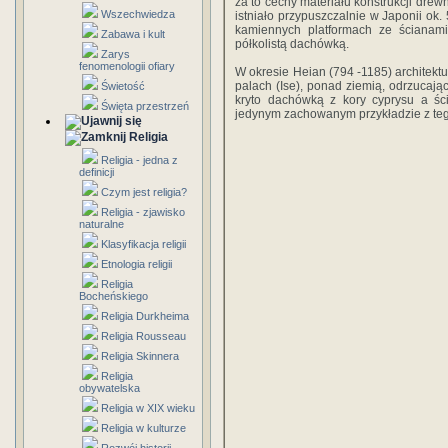
za to cechy materiału konstrukcji drew
Wszechwiedza
istniało przypuszczalnie w Japonii ok.
kamiennych platformach ze ścianam
Zabawa i kult
półkolistą dachówką.
Zarys
fenomenologii ofiary
W okresie Heian (794 -1185) architek
palach (Ise), ponad ziemią, odrzucają
Świetość
kryto dachówką z kory cyprysu a ś
Święta przestrzeń
jedynym zachowanym przykładzie z tego
Religia
Religia - jedna z
definicji
Czym jest religia?
Religia - zjawisko
naturalne
Klasyfikacja religii
Etnologia religii
Religia
Bocheńskiego
Religia Durkheima
Religia Rousseau
Religia Skinnera
Religia
obywatelska
Religia w XIX wieku
Religia w kulturze