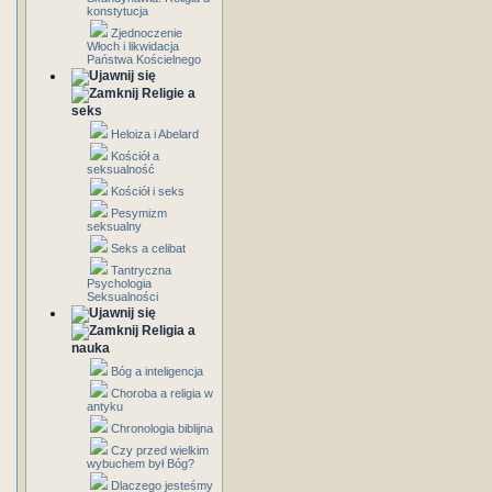
konstytucja
Zjednoczenie
Włoch i likwidacja
Państwa Kościelnego
Religie a
seks
Heloiza i Abelard
Kościół a
seksualność
Kościół i seks
Pesymizm
seksualny
Seks a celibat
Tantryczna
Psychologia
Seksualności
Religia a
nauka
Bóg a inteligencja
Choroba a religia w
antyku
Chronologia biblijna
Czy przed wielkim
wybuchem był Bóg?
Dlaczego jesteśmy