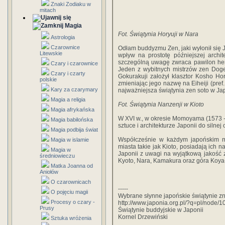
Znaki Zodiaku w
mitach
Magia
Fot. Świątynia Horyuji w Nara
Astrologia
Czarownice
Odłam buddyzmu Zen, jaki wyłonił się 
Litewskie
wpływ na prostotę późniejszej archit
szczególną uwagę zwraca pawilon herb
Czary i czarownice
Jeden z wybitnych mistrzów zen Doge
Czary i czarty
Gokurakuji założył klasztor Kosho Hori
polskie
zmieniając jego nazwę na Eiheiji (pref.
Kary za czarymary
najważniejsza świątynia zen soto w Jap
Magia a religia
Fot. Świątynia Nanzenji w Kioto
Magia afrykańska
W XVI w., w okresie Momoyama (1573 -
Magia babilońska
sztuce i architekturze Japonii do silnej
Magia podbija świat
Współcześnie w każdym japońskim mie
Magia w islamie
miasta takie jak Kioto, posiadają ich n
Magia w
Japonii z uwagi na wyjątkową jakość
średniowieczu
Kyoto, Nara, Kamakura oraz góra Koya
Matka Joanna od
Aniołów
O czarownicach
-----
O pojęciu magii
Wybrane słynne japońskie świątynie zna
Procesy o czary -
http://www.japonia.org.pl/?q=pl/node/1
Prusy
Świątynie buddyjskie w Japonii
Kornel Drzewiński
Sztuka wróżenia