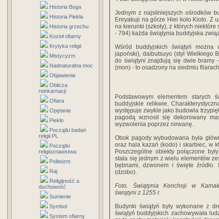
Historia Boga
Jednym z najsilniejszych ośrodków b
Historia Piekła
Enryakuji na górze Hiei koło Kioto. 
na kierunki (szkoły), z których niektór
Historia grzechu
- 794) każda świątynia buddyjska zwią
Kozioł ofiarny
Krytyka religii
Wśród buddyjskich świątyń można wyr
japoński), daibutsuyo (styl Wielkiego 
Mistycyzm
do świątyni znajdują się dwie bramy
Nadnaturalna moc
(mon) - to osadzony na siedmiu filarac
Objawienia
Oblicza
reinkarnacji
Podstawowym elementem starych św
Ofiara
buddyjskie relikwie. Charakterystyczn
występuje zwykle jako budowla trzypięt
Opętanie
pagodą wznosił się dekorowany mas
Piekło
wyzwolenia poprzez nirwanę.
Początki badań
religii PL
Obok pagody wybudowana była główna
oraz hala kazań (kodo) i skarbiec, w k
Początki
Poszczególne obiekty połączone były
religioznawstwa
stała się jednym z wielu elementów ze
Politeizm
bębnami, dzwonem i święte źródło.
Raj
(dzobo).
Religijność a
Foto. Świątynia Kenchoji w Kama
duchowość
świątyni z 1255 r.
Sumienie
Budynki świątyń były wykonane z dre
Symbol
świątyń buddyjskich zachowywała ludz
System ofiarny