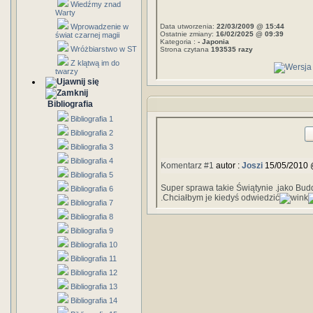
Wiedźmy znad
Warty
Wprowadzenie w
Data utworzenia:
22/03/2009 @ 15:44
Ostatnie zmiany:
16/02/2025 @ 09:39
świat czarnej magii
Kategoria :
- Japonia
Wróżbiarstwo w ST
Strona czytana
193535 razy
Z klątwą im do
twarzy
Bibliografia
Bibliografia 1
Bibliografia 2
Bibliografia 3
Bibliografia 4
Komentarz #1
autor :
Joszi
15/05/2010 
Bibliografia 5
Super sprawa takie Świątynie .jako Budd
Bibliografia 6
.Chciałbym je kiedyś odwiedzić
Bibliografia 7
Bibliografia 8
Bibliografia 9
Bibliografia 10
Bibliografia 11
Bibliografia 12
Bibliografia 13
Bibliografia 14