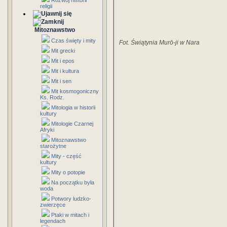
Rozwój historii
religii
Mitoznawstwo
Czas święty i mity
Fot. Świątynia Murō-ji w Nara
Mit grecki
Mit i epos
Mit i kultura
Mit i sen
Mit kosmogoniczny
Ks. Rodz.
Mitologia w historii
kultury
Mitologie Czarnej
Afryki
Mitoznawstwo
starożytne
Mity - część
kultury
Mity o potopie
Na początku była
woda
Potwory ludzko-
zwierzęce
Ptaki w mitach i
legendach