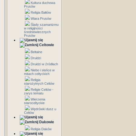
Kultura duchowa
Prusów
Religia Bałtów
Wiara Prusów
Ślady szamanizmu
w religijności
średniowiecznych
Prusów
Celtowie
Beltaine
Druidzi
Druidzi w źródłach
Niebo i słońce w
mitach celtyckich
Religia
starożytnych Celtów
Religie Celtów -
zarys tematu
Wierzenia
staroceltyckie
Wędrówki dusz u
Celtów
Dakowie
Religia Daków