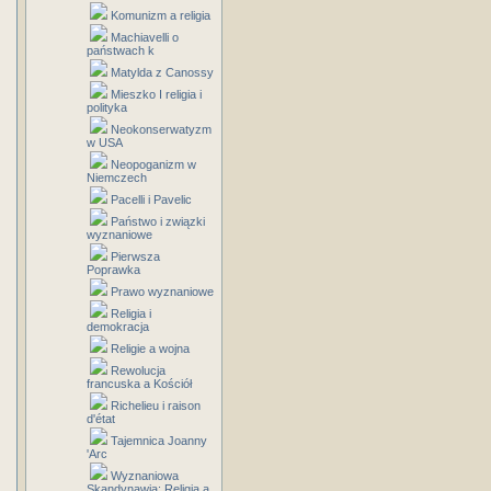
Komunizm a religia
Machiavelli o
państwach k
Matylda z Canossy
Mieszko I religia i
polityka
Neokonserwatyzm
w USA
Neopoganizm w
Niemczech
Pacelli i Pavelic
Państwo i związki
wyznaniowe
Pierwsza
Poprawka
Prawo wyznaniowe
Religia i
demokracja
Religie a wojna
Rewolucja
francuska a Kościół
Richelieu i raison
d'état
Tajemnica Joanny
'Arc
Wyznaniowa
Skandynawia: Religia a