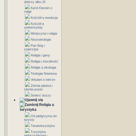
dobrzy albo źli
Karol Darwin o
religii
Kościół a ewolucja
Kościół a
uniwersytety
Medycyna i religia
Neuroteologia
Pan Bóg i
zwierzęta
Religia i geny
Religia i moralność
Religie a ekologia
Teologia Newtona
Vetulani o wierze
Ziemia płaska i
ziemia pusta
Śmierć duszy
Religia a
turystyka
Od pielgrzyma do
turysty
Tanatoturystyka
Turystyka
pielgrzymkowa -