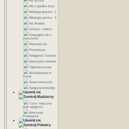
Mit Syzyfa
Mit o upadku dusz
Mitologia grecka - 1
Mitologia grecka - 2
Nić Ariadny
Orfeusz i orfizm
Pelazgijski mit o
stworzeniu
Platoński mit
Prometeusz
Religijność Greków
Starożytne misteria
Tajemnica Krety
Wróżbiarstwo w
Grecji
Świat homerycki
Świątynia Artemidy
Madziarzy
Turul - mityczny
ptak węgierski
Wierzenia
Prawęgrów
Połowcy