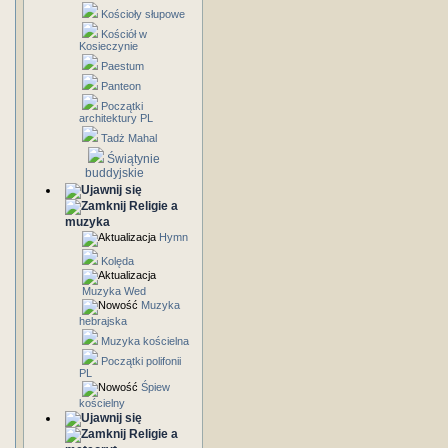
Kościoły słupowe
Kościół w
Kosieczynie
Paestum
Panteon
Początki
architektury PL
Tadż Mahal
Świątynie
buddyjskie
Religie a
muzyka
Hymn
Kolęda
Muzyka Wed
Muzyka
hebrajska
Muzyka kościelna
Początki polifonii
PL
Śpiew
kościelny
Religie a