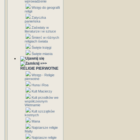
wprowadzenie
Wstęp do geografii
religii
Zatyczka
panieńska
Zaświaty w
literaturze i w sztuce
Śmierć w różnych
religiach świata
Święte księgi
Święte miasta
=>>
RELIGIE PIERWOTNE
Wstęp - Religie
pierwotne
Huna i Roa
Kult Macierzy
Kult przodków we
współczesnym
Wietnamie
Kult szczątków
kostnych
Mana
Najstarsze religie
Malty
Najstasze religie