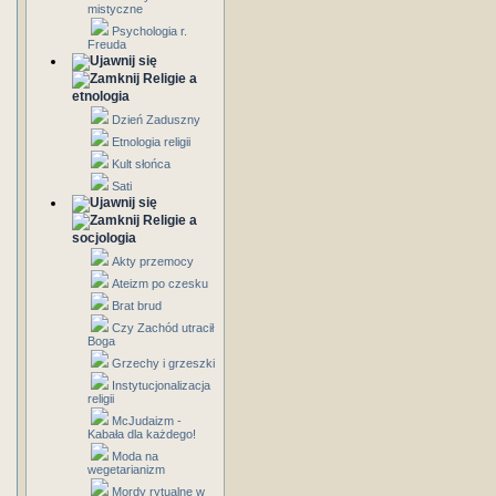
mistyczne
Psychologia r.
Freuda
Religie a
etnologia
Dzień Zaduszny
Etnologia religii
Kult słońca
Sati
Religie a
socjologia
Akty przemocy
Ateizm po czesku
Brat brud
Czy Zachód utracił
Boga
Grzechy i grzeszki
Instytucjonalizacja
religii
McJudaizm -
Kabała dla każdego!
Moda na
wegetarianizm
Mordy rytualne w