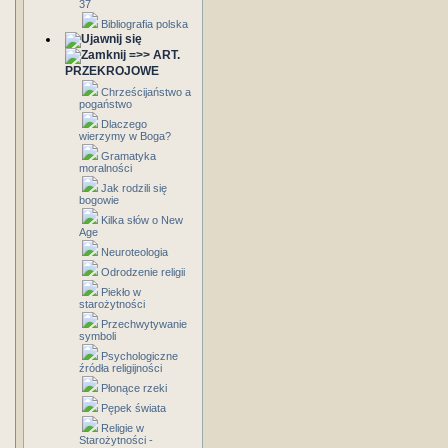
37
Bibliografia polska
=>> ART.
PRZEKROJOWE
Chrześcijaństwo a
pogaństwo
Dlaczego
wierzymy w Boga?
Gramatyka
moralności
Jak rodzili się
bogowie
Kilka słów o New
Age
Neuroteologia
Odrodzenie religii
Piekło w
starożytności
Przechwytywanie
symboli
Psychologiczne
źródła religijności
Płonące rzeki
Pępek świata
Religie w
Starożytności -