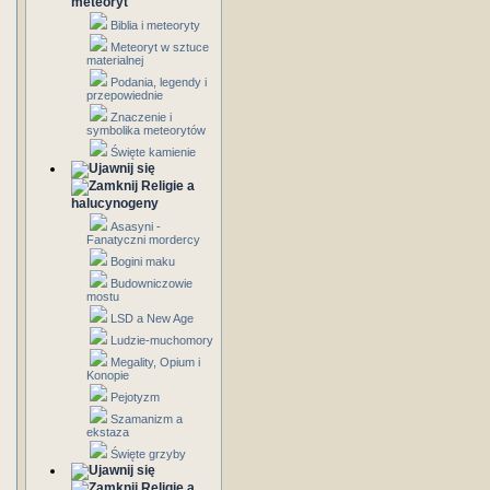
meteoryt
Biblia i meteoryty
Meteoryt w sztuce
materialnej
Podania, legendy i
przepowiednie
Znaczenie i
symbolika meteorytów
Święte kamienie
Religie a
halucynogeny
Asasyni -
Fanatyczni mordercy
Bogini maku
Budowniczowie
mostu
LSD a New Age
Ludzie-muchomory
Megality, Opium i
Konopie
Pejotyzm
Szamanizm a
ekstaza
Święte grzyby
Religie a