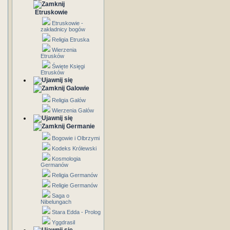
Etruskowie
Etruskowie -
zakładnicy bogów
Religia Etruska
Wierzenia
Etrusków
Święte Księgi
Etrusków
Galowie
Religia Galów
Wierzenia Galów
Germanie
Bogowie i Olbrzymi
Kodeks Królewski
Kosmologia
Germanów
Religia Germanów
Religie Germanów
Saga o
Nibelungach
Stara Edda - Prolog
Yggdrasil