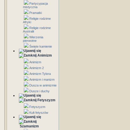
Partycypacja
mistyczna
Pramatki
Religie rodzime
Afryki
Religie rodzime
Australii
Wierzenia
pierwotne
Święte kamienie
Animizm
Animizm
Animizm 2
Animizm Tylora
Animizm i manizm
Dusza w animizmie
Dusze i duchy
Fetyszyzm
Fetyszyzm
Kult fetyszów
Szamanizm