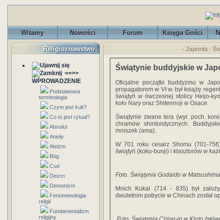
Witamy
Nowości
Forum
Księga Gości
N
Religioznawstwo
- Japonia - Ś
Świątynie buddyjskie w Jap
==>>
WPROWADZENIE
Oficjalne początki buddyzmu w Jap
propagatorem w VI w. był książę regen
Podstawowa
świątyń w ówczesnej stolicy Heijo-kyo
terminologia
koło Nary oraz Shitennoji w Osace.
Czym jest kult?
Świątynie zwane tera (wyr. poch. ko
Co to jest rytuał?
chramów shintoistycznych. Buddyjsk
Absolut
mniszek (ama).
Anioły
W 701 roku cesarz Shomu (701-756
Ateizm
świątyń (koku-bunji) i klasztorów w każ
Bóg
Cud
Foto. Świątynia Godaido w Matsushim
Deizm
Demonizm
Mnich Kukai (714 - 835) był założy
dwuletnim pobycie w Chinach został op
Fenomenologia
religii
Fundamentalizm
religijny
Foto. Świątynia Chion-in w Kioto /gł