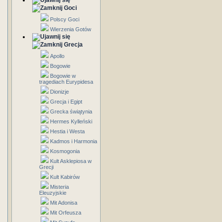
Goci
Polscy Goci
Wierzenia Gotów
Grecja
Apollo
Bogowie
Bogowie w
tragediach Eurypidesa
Dionizje
Grecja i Egipt
Grecka świątynia
Hermes Kylleński
Hestia i Westa
Kadmos i Harmonia
Kosmogonia
Kult Asklepiosa w
Grecji
Kult Kabirów
Misteria
Eleuzyjskie
Mit Adonisa
Mit Orfeusza