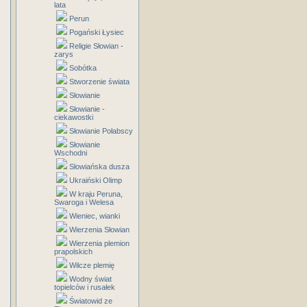
lata
Perun
Pogański Łysiec
Religie Słowian -
zarys
Sobótka
Stworzenie świata
Słowianie
Słowianie -
ciekawostki
Słowianie Połabscy
Słowianie
Wschodni
Słowiańska dusza
Ukraiński Olimp
W kraju Peruna,
Swaroga i Welesa
Wieniec, wianki
Wierzenia Słowian
Wierzenia plemion
prapolskich
Wilcze plemię
Wodny świat
topielców i rusałek
Światowid ze