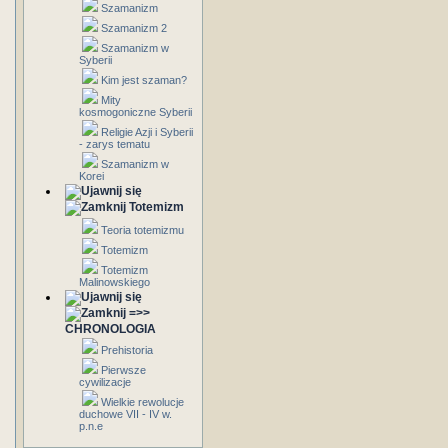
Szamanizm
Szamanizm 2
Szamanizm w
Syberii
Kim jest szaman?
Mity
kosmogoniczne Syberii
Religie Azji i Syberii
- zarys tematu
Szamanizm w
Korei
Totemizm
Teoria totemizmu
Totemizm
Totemizm
Malinowskiego
=>>
CHRONOLOGIA
Prehistoria
Pierwsze
cywilizacje
Wielkie rewolucje
duchowe VII - IV w.
p.n.e