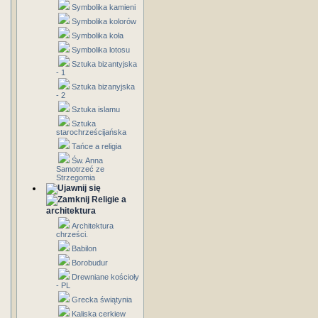
Symbolika kamieni
Symbolika kolorów
Symbolika koła
Symbolika lotosu
Sztuka bizantyjska
- 1
Sztuka bizanyjska
- 2
Sztuka islamu
Sztuka
starochrześcijańska
Tańce a religia
Św. Anna
Samotrzeć ze
Strzegomia
Religie a
architektura
Architektura
chrześci.
Babilon
Borobudur
Drewniane kościoły
- PL
Grecka świątynia
Kaliska cerkiew