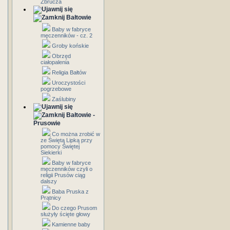
Zbrucza
Bałtowie
Baby w fabryce
męczenników - cz. 2
Groby końskie
Obrzęd
ciałopalenia
Religia Bałtów
Uroczystości
pogrzebowe
Zaślubiny
Bałtowie -
Prusowie
Co można zrobić w
ze Świętą Lipką przy
pomocy Świętej
Siekierki
Baby w fabryce
męczenników czyli o
religii Prusów ciąg
dalszy
Baba Pruska z
Prątnicy
Do czego Prusom
służyły ścięte głowy
Kamienne baby