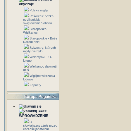
obyczaje
Polska wigilja
Poświęcić bożka,
czyli polskie
świętowanie Sobótki
Staropolska
Wielkanoc
Staropolskie - Boże
Narodzenie
Sylwestry, których
nigdy nie było
Walentynki - 14
lutego
Wielkanoc dawniej i
dziś
Wigilijne wierzenia
ludowe
Zapusty
Europa Pogańska
==>>
WPROWADZENIE
O
słowiańszczyźnie przed
chrześcijaństwem