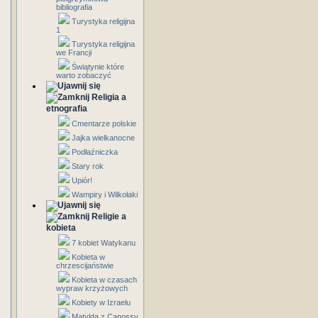
bibliografia
Turystyka religijna
1
Turystyka religijna
we Francji
Świątynie które
warto zobaczyć
Religia a
etnografia
Cmentarze polskie
Jajka wielkanocne
Podłaźniczka
Stary rok
Upiór!
Wampiry i Wilkołaki
Religie a
kobieta
7 kobiet Watykanu
Kobieta w
chrzescijaństwie
Kobieta w czasach
wypraw krzyżowych
Kobiety w Izraelu
Matylda z Canossy