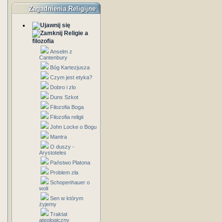
Zagadnienia Religijne
Religie a
filozofia
Anselm z
Cantenbury
Bóg Kartezjusza
Czym jest etyka?
Dobro i zlo
Duns Szkot
Filozofia Boga
Filozofia religii
John Locke o Bogu
Mantra
O duszy -
Arystoteles
Państwo Platona
Problem zła
Schopenhauer o
woli
Sen w którym
żyjemy
Traktat
ateologiczny