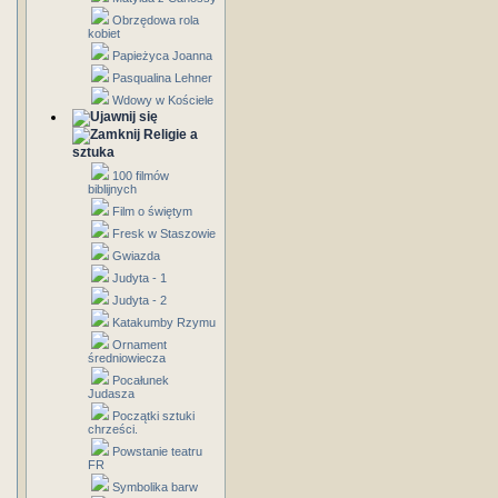
Obrzędowa rola
kobiet
Papieżyca Joanna
Pasqualina Lehner
Wdowy w Kościele
Religie a
sztuka
100 filmów
biblijnych
Film o świętym
Fresk w Staszowie
Gwiazda
Judyta - 1
Judyta - 2
Katakumby Rzymu
Ornament
średniowiecza
Pocałunek
Judasza
Początki sztuki
chrześci.
Powstanie teatru
FR
Symbolika barw