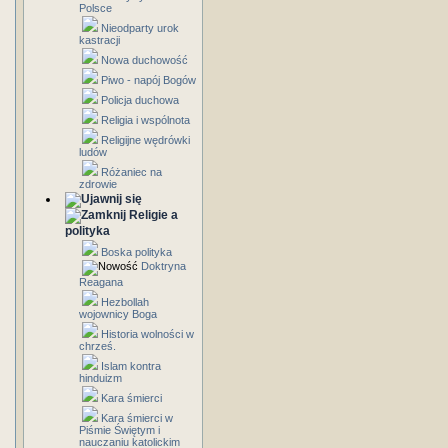
Polsce
Nieodparty urok
kastracji
Nowa duchowość
Piwo - napój Bogów
Policja duchowa
Religia i wspólnota
Religijne wędrówki
ludów
Różaniec na
zdrowie
Religie a
polityka
Boska polityka
Doktryna
Reagana
Hezbollah
wojownicy Boga
Historia wolności w
chrześ.
Islam kontra
hinduizm
Kara śmierci
Kara śmierci w
Piśmie Świętym i
nauczaniu katolickim