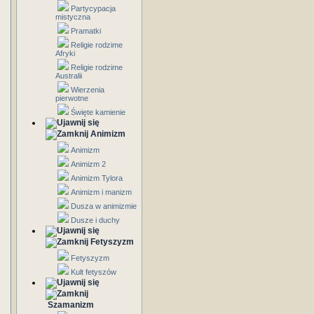
Partycypacja
mistyczna
Pramatki
Religie rodzime
Afryki
Religie rodzime
Australii
Wierzenia
pierwotne
Święte kamienie
Animizm
Animizm
Animizm 2
Animizm Tylora
Animizm i manizm
Dusza w animizmie
Dusze i duchy
Fetyszyzm
Fetyszyzm
Kult fetyszów
Szamanizm