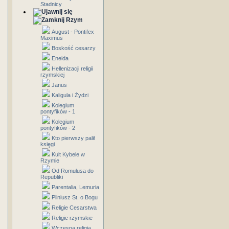
Stadnicy
Rzym
August - Pontifex
Maximus
Boskość cesarzy
Eneida
Hellenizacji religii
rzymskiej
Janus
Kaligula i Żydzi
Kolegium
pontyfików - 1
Kolegium
pontyfików - 2
Kto pierwszy palił
księgi
Kult Kybele w
Rzymie
Od Romulusa do
Republiki
Parentalia, Lemuria
Pliniusz St. o Bogu
Religie Cesarstwa
Religie rzymskie
Wczesna religia