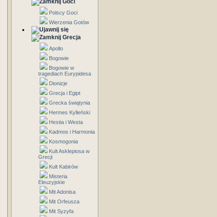
Goci
Polscy Goci
Wierzenia Gotów
Grecja
Apollo
Bogowie
Bogowie w
tragediach Eurypidesa
Dionizje
Grecja i Egipt
Grecka świątynia
Hermes Kylleński
Hestia i Westa
Kadmos i Harmonia
Kosmogonia
Kult Asklepiosa w
Grecji
Kult Kabirów
Misteria
Eleuzyjskie
Mit Adonisa
Mit Orfeusza
Mit Syzyfa