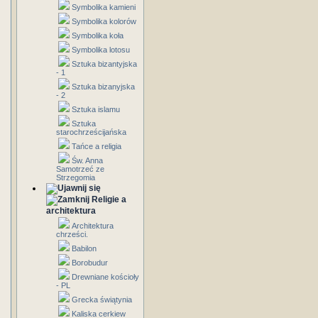
Symbolika kamieni
Symbolika kolorów
Symbolika koła
Symbolika lotosu
Sztuka bizantyjska
- 1
Sztuka bizanyjska
- 2
Sztuka islamu
Sztuka
starochrześcijańska
Tańce a religia
Św. Anna
Samotrzeć ze
Strzegomia
Religie a
architektura
Architektura
chrześci.
Babilon
Borobudur
Drewniane kościoły
- PL
Grecka świątynia
Kaliska cerkiew