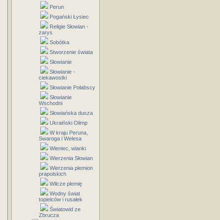
Perun
Pogański Łysiec
Religie Słowian -
zarys
Sobótka
Stworzenie świata
Słowianie
Słowianie -
ciekawostki
Słowianie Połabscy
Słowianie
Wschodni
Słowiańska dusza
Ukraiński Olimp
W kraju Peruna,
Swaroga i Welesa
Wieniec, wianki
Wierzenia Słowian
Wierzenia plemion
prapolskich
Wilcze plemię
Wodny świat
topielców i rusałek
Światowid ze
Zbrucza