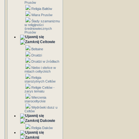
Prusów
Religia Bałtów
Wiara Prusów
Ślady szamanizmu
w religijności
średniowiecznych
Prusów
Celtowie
Beltaine
Druidzi
Druidzi w źródłach
Niebo i słońce w
mitach celtyckich
Religia
starożytnych Celtów
Religie Celtów -
zarys tematu
Wierzenia
staroceltyckie
Wędrówki dusz u
Celtów
Dakowie
Religia Daków