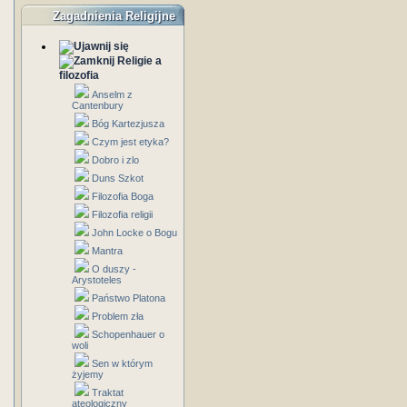
Zagadnienia Religijne
Religie a
filozofia
Anselm z
Cantenbury
Bóg Kartezjusza
Czym jest etyka?
Dobro i zlo
Duns Szkot
Filozofia Boga
Filozofia religii
John Locke o Bogu
Mantra
O duszy -
Arystoteles
Państwo Platona
Problem zła
Schopenhauer o
woli
Sen w którym
żyjemy
Traktat
ateologiczny