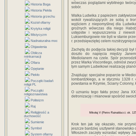
wówczas poglądami wybitnego twórcy i
Historia Boga
sobór.
Historia Piekła
Walka Ludwika z papieżem zaktywizow
Historia grzechu
wokół rywalizujących ze sobą o tr
Kozioł ofiarny
wyjściem z niepomyślnej dla Ludwika
groźnych wówczas dla niego Habsb
Krytyka religii
ustępstw i wypuszczenia z niewol
Mistycyzm
Luksemburgowie nie byli w stanie prz
Nadnaturalna moc
r. przedsięwziętej celem rozstrzygnięc
Objawienia
Zachętą do podjęcia takiej decyzji był
Oblicza
doszło do napięcia między Janem 
reinkarnacji
Mediolanem na czele. Spór przerodzi
przez Marka Viscontiego, odniósł zwyc
Ofiara
tym samym Ludwikowi realizację planów
Opętanie
Piekło
Znajdując specjalne poparcie w Mediol
lombardzkiego, a w styczniu 1328 r.
Początki badań
powstania w Rzymie, Sciarry Colonny, 
religii PL
Początki
O uznaniu tego faktu przez Jana XXI
religioznawstwa
detronizację i mianował spośród swoic
Politeizm
Raj
Religijność a
Mikołaj V (Pietro Rainalducci; ok. 1
duchowość
Sumienie
Krok ten jak się okazało, nie przyni
Symbol
jeszcze bardziej usztywnił stanowisko
Włoszech zaczęły wzrastać wpływy Jan
System ofiarny