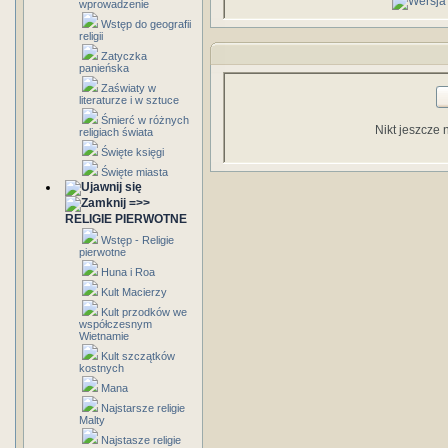
wprowadzenie
Wstęp do geografii
religii
Zatyczka
panieńska
Zaświaty w
literaturze i w sztuce
Śmierć w różnych
Nikt jeszcze 
religiach świata
Święte księgi
Święte miasta
=>>
RELIGIE PIERWOTNE
Wstęp - Religie
pierwotne
Huna i Roa
Kult Macierzy
Kult przodków we
współczesnym
Wietnamie
Kult szczątków
kostnych
Mana
Najstarsze religie
Malty
Najstasze religie