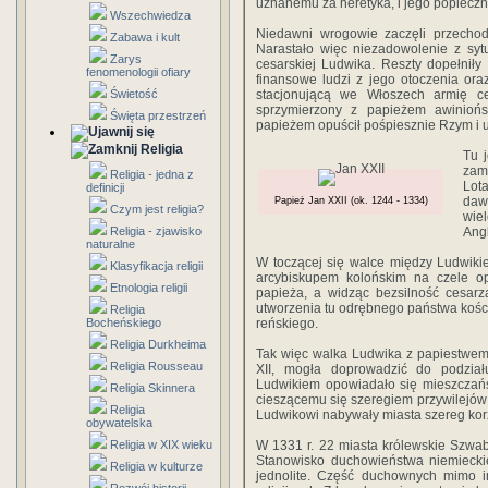
uznanemu za heretyka, i jego popleczn
Wszechwiedza
Niedawni wrogowie zaczęli przechod
Zabawa i kult
Narastało więc niezadowolenie z syt
Zarys
cesarskiej Ludwika. Reszty dopełnił
fenomenologii ofiary
finansowe ludzi z jego otoczenia or
Świetość
stacjonującą we Włoszech armię c
sprzymierzony z papieżem awinioń
Święta przestrzeń
papieżem opuścił pośpiesznie Rzym i u
Religia
Tu 
zami
Religia - jedna z
Lot
definicji
daw
Papież Jan XXII (ok. 1244 - 1334)
Czym jest religia?
wiel
Religia - zjawisko
Angl
naturalne
W toczącej się walce między Ludwiki
Klasyfikacja religii
arcybiskupem kolońskim na czele op
Etnologia religii
papieża, a widząc bezsilność cesarz
utworzenia tu odrębnego państwa kości
Religia
Bocheńskiego
reńskiego.
Religia Durkheima
Tak więc walka Ludwika z papiestwem
Religia Rousseau
XII, mogła doprowadzić do podzia
Ludwikiem opowiadało się mieszczańs
Religia Skinnera
cieszącemu się szeregiem przywilejó
Religia
Ludwikowi nabywały miasta szereg kor
obywatelska
Religia w XIX wieku
W 1331 r. 22 miasta królewskie Szwabi
Stanowisko duchowieństwa niemiecki
Religia w kulturze
jednolite. Część duchownych mimo in