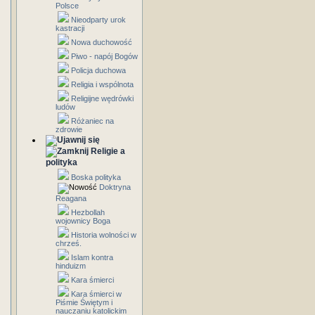
Polsce
Nieodparty urok
kastracji
Nowa duchowość
Piwo - napój Bogów
Policja duchowa
Religia i wspólnota
Religijne wędrówki
ludów
Różaniec na
zdrowie
Religie a
polityka
Boska polityka
Doktryna
Reagana
Hezbollah
wojownicy Boga
Historia wolności w
chrześ.
Islam kontra
hinduizm
Kara śmierci
Kara śmierci w
Piśmie Świętym i
nauczaniu katolickim