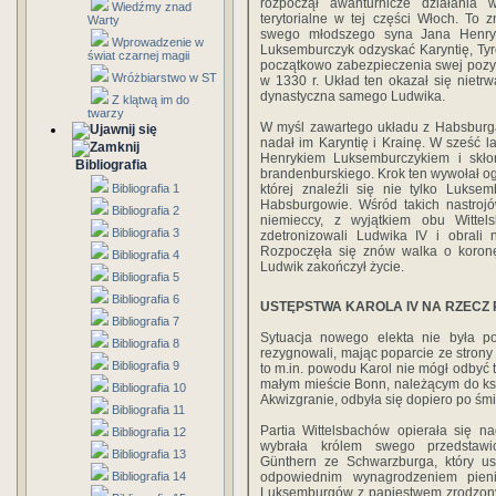
rozpoczął awanturnicze działania
Wiedźmy znad
terytorialne w tej części Włoch. To
Warty
swego młodszego syna Jana Henryka
Wprowadzenie w
Luksemburczyk odzyskać Karyntię, Tyro
świat czarnej magii
początkowo zabezpieczenia swej pozyc
Wróżbiarstwo w ST
w 1330 r. Układ ten okazał się nietrw
dynastyczna samego Ludwika.
Z klątwą im do
twarzy
W myśl zawartego układu z Habsburga
nadał im Karyntię i Krainę. W sześć 
Henrykiem Luksemburczykiem i skł
Bibliografia
brandenburskiego. Krok ten wywołał og
Bibliografia 1
której znaleźli się nie tylko Lukse
Habsburgowie. Wśród takich nastroj
Bibliografia 2
niemieccy, z wyjątkiem obu Wittel
Bibliografia 3
zdetronizowali Ludwika IV i obral
Rozpoczęła się znów walka o koronę 
Bibliografia 4
Ludwik zakończył życie.
Bibliografia 5
Bibliografia 6
USTĘPSTWA KAROLA IV NA RZECZ P
Bibliografia 7
Sytuacja nowego elekta nie była po
Bibliografia 8
rezygnowali, mając poparcie ze strony
Bibliografia 9
to m.in. powodu Karol nie mógł odbyć t
małym mieście Bonn, należącym do ks
Bibliografia 10
Akwizgranie, odbyła się dopiero po śmi
Bibliografia 11
Partia Wittelsbachów opierała się na
Bibliografia 12
wybrała królem swego przedstawic
Bibliografia 13
Günthern ze Schwarzburga, który us
Bibliografia 14
odpowiednim wynagrodzeniem pien
Luksemburgów z papiestwem zrodzony