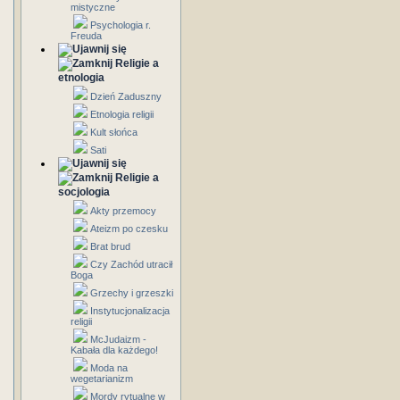
mistyczne
Psychologia r.
Freuda
Religie a
etnologia
Dzień Zaduszny
Etnologia religii
Kult słońca
Sati
Religie a
socjologia
Akty przemocy
Ateizm po czesku
Brat brud
Czy Zachód utracił
Boga
Grzechy i grzeszki
Instytucjonalizacja
religii
McJudaizm -
Kabała dla każdego!
Moda na
wegetarianizm
Mordy rytualne w