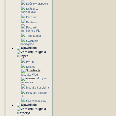
Kościoły słupowe
Kościół w
Kosieczynie
Paestum
Panteon
Początki
architektury PL
Tadż Mahal
Świątynie
buddyjskie
Religie a
muzyka
Hymn
Kolęda
Muzyka Wed
Muzyka
hebrajska
Muzyka kościelna
Początki polifonii
PL
Śpiew kościelny
Religie a
meteoryt