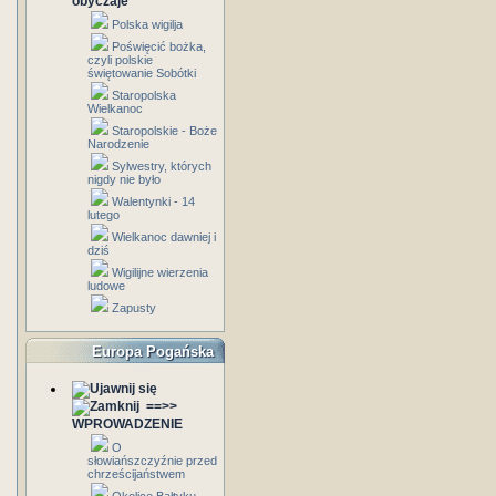
obyczaje
Polska wigilja
Poświęcić bożka,
czyli polskie
świętowanie Sobótki
Staropolska
Wielkanoc
Staropolskie - Boże
Narodzenie
Sylwestry, których
nigdy nie było
Walentynki - 14
lutego
Wielkanoc dawniej i
dziś
Wigilijne wierzenia
ludowe
Zapusty
Europa Pogańska
==>>
WPROWADZENIE
O
słowiańszczyźnie przed
chrześcijaństwem