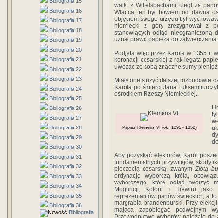
Bibliografia 15
walki z Wittelsbachami uległ za pan
Bibliografia 16
Władca ten był bowiem od dawna oso
objęciem swego urzędu był wychowawc
Bibliografia 17
niemiecki z góry zrezygnował z p
Bibliografia 18
stanowiących odtąd nieograniczoną 
uznał prawo papieża do zatwierdzania
Bibliografia 19
Bibliografia 20
Podjęta więc przez Karola w 1355 r.
Bibliografia 21
koronacji cesarskiej z rąk legata papi
uwożąc ze sobą znaczne sumy pieniężn
Bibliografia 22
Bibliografia 23
Miały one służyć dalszej rozbudowie c
Karola po śmierci Jana Luksemburczyka
Bibliografia 24
ośrodkiem Rzeszy Niemieckiej.
Bibliografia 25
Ur
Bibliografia 26
ty
Bibliografia 27
w
Bibliografia 28
u
Papież Klemens VI (ok. 1291 - 1352)
dy
Bibliografia 29
de
Bibliografia 30
Aby pozyskać elektorów, Karol posze
Bibliografia 31
fundamentalnych przywilejów, skodyf
Bibliografia 32
pieczęcią cesarską, zwanym
Złotą bu
ordynację wyborczą króla, obowią
Bibliografia 33
wyborczego, które odtąd tworzyć m
Bibliografia 34
Moguncji, Kolonii i Trewiru jako
Bibliografia 35
reprezentantów panów świeckich, a to k
margrabia brandenburski. Przy elekcj
Bibliografia 36
mająca zapobiegać podwójnym w
Bibliografia
Przewodnictwo wyborów należało do 