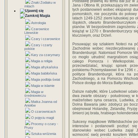
Podstawę prawną ku temu dał już w 1
Znaki Zodiaku w
Jana i Ottona III, przekazujący im z
mitach
tych postanowień wobec ekspansji duń
pomorskich, nie poczyniła do połowy
Magia
latach 1249-1252 ziemi lubuskiej po o
śląskich, otwarło Brandenburczykom d
Astrologia
planów. W bezpośrednim zagrożeniu zn
Czarownice
książąt w 1270 r. Brandenburczycy si
Litewskie
kluczowym, oraz Drżeń.
Czary i czarownice
Posuwając się szlakiem Noteci na p
Czary i czarty
Zachodnie wobec niezdecydowanej p
polskie
Brandenburgii. Natomiast Pomorze Wsc
Kary za czarymary
co mogło utrudnić margrabiom osią
Magia a religia
całego Pomorza i Wielkopolski.
przeciwdziałać, knując spisek pr
Magia afrykańska
polskiemu Przemysławowi II w 1296 r. 
Magia babilońska
polityce Brandenburgii, która na 
Zachodniego, a na Pomorzu Wschodn
Magia podbija świat
Polsce dostęp do Morza Bałtyckiego.
Magia w islamie
Dalsze nabytki, które Ludwikowi udało
Magia w
średniowieczu
dwa zwarte obszary - południowy, w kt
małżeństwo syna cesarza, Ludwika, z 
Matka Joanna od
Dolna Bawaria jako zdobycz po boczn
Aniołów
obejmował Holandię, Zelandię, Fryzję
O czarownicach
śmierci jej brata, hrabiego holenderski
O pojęciu magii
Sukcesy majątkowe Wittelsbachów pot
Procesy o czary -
interesów i postanowili pozbyć si
Prusy
stanowisko wobec Ludwika zajął J
Sztuka wróżenia
wzmocnić swój prestiż kosztem Witte