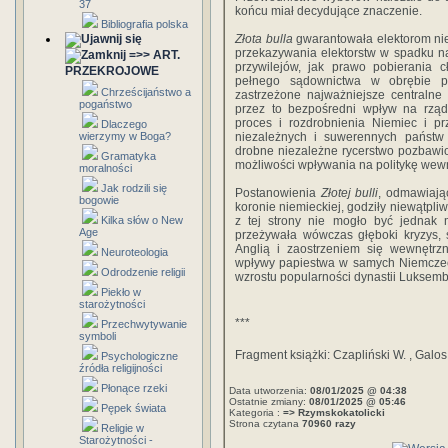
37
końcu miał decydujące znaczenie.
Bibliografia polska
Złota bulla
gwarantowała elektorom nie
przekazywania elektorstw w spadku n
=>> ART.
przywilejów, jak prawo pobierania c
PRZEKROJOWE
pełnego sądownictwa w obrębie po
Chrześcijaństwo a
zastrzeżone najważniejsze centralne
pogaństwo
przez to bezpośredni wpływ na rzą
proces i rozdrobnienia Niemiec i pr
Dlaczego
wierzymy w Boga?
niezależnych i suwerennych państw
drobne niezależne rycerstwo pozbawi
Gramatyka
możliwości wpływania na politykę wewn
moralności
Jak rodzili się
Postanowienia
Złotej bulli
, odmawiają
bogowie
koronie niemieckiej, godziły niewątpli
Kilka słów o New
z tej strony nie mogło być jednak 
Age
przeżywała wówczas głęboki kryzys,
Anglią i zaostrzeniem się wewnętrzn
Neuroteologia
wpływy papiestwa w samych Niemczech w
Odrodzenie religii
wzrostu popularności dynastii Luksem
Piekło w
starożytności
***
Przechwytywanie
symboli
Fragment książki: Czapliński W. , Galos 
Psychologiczne
źródła religijności
Płonące rzeki
Data utworzenia:
08/01/2025 @ 04:38
Ostatnie zmiany:
08/01/2025 @ 05:46
Pępek świata
Kategoria :
=> Rzymskokatolicki
Strona czytana
70960 razy
Religie w
Starożytności -