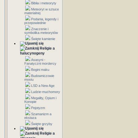
Biblia i meteoryty
Meteoryt w sztuce
materialnej
Podania, legendy i
przepowiednie
Znaczenie i
symbolika meteorytów
Święte kamienie
Religie a
halucynogeny
Asasyni -
Fanatyczni mordercy
Bogini maku
Budowniczowie
mostu
LSD a New Age
Ludzie-muchomory
Megality, Opium i
Konopie
Pejotyzm
Szamanizm a
ekstaza
Święte grzyby
Religie a