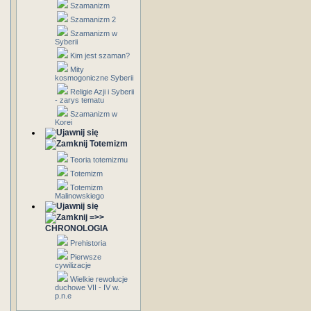
Szamanizm
Szamanizm 2
Szamanizm w
Syberii
Kim jest szaman?
Mity
kosmogoniczne Syberii
Religie Azji i Syberii
- zarys tematu
Szamanizm w
Korei
Totemizm
Teoria totemizmu
Totemizm
Totemizm
Malinowskiego
=>>
CHRONOLOGIA
Prehistoria
Pierwsze
cywilizacje
Wielkie rewolucje
duchowe VII - IV w.
p.n.e