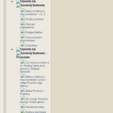
Bałtowie
Baby w fabryce
męczenników - cz. 2
Groby końskie
Obrzęd
ciałopalenia
Religia Bałtów
Uroczystości
pogrzebowe
Zaślubiny
Bałtowie -
Prusowie
Co można zrobić w
ze Świętą Lipką przy
pomocy Świętej
Siekierki
Baby w fabryce
męczenników czyli o
religii Prusów ciąg
dalszy
Baba Pruska z
Prątnicy
Do czego Prusom
służyły ścięte głowy
Kamienne baby
Kultura duchowa