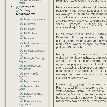
Rozwój historii
religijnych. Zdecydowanie po stronie kró
religii
Pilnym zadaniem Ludwika było niedop
pozyskanie dla swych koncepcji o wy
Mitoznawstwo
wpływowych sił na arenie międzynarodo
stanowił Awinion, stała przede wsz
Czas święty i mity
zwalczających Ludwika Luksemburgó
Mit grecki
śmierci Fryderyka Pięknego, gdy 
antycesarskiej w Rzeszy.
Mit i epos
Mit i kultura
Celem osłabienia tej koalicji Ludwi
Edwardem III, przygotowującym się d
Mit i sen
osiągnięciem dyplomatycznym Ludwika
Mit kosmogoniczny
niemieckich wobec toczącej się wal
Ks. Rodz.
polityce Wittelsbacha.
Mitologia w historii
kultury
Na zjeździe w Rhense w lipcu 1338
elektorzy niemieccy uchwałę, odmawi
Mitologie Czarnej
wyboru i koronacji cesarskiej króla n
Afryki
wyłącznym przywilejem. Nie chodziło, 
Mitoznawstwo
strony Ludwika, o którym w postanow
starożytne
podkreślenie i umocnienie rangi ks
Mity - część
wewnętrznej Rzeszy zarówno ponad wła
kultury
stanowisku pełny wyraz.
Mity o potopie
Ludwik, wykorzystując chwilowe uspo
Na początku była
Rhense w 1338 r., przystąpił ślade
woda
Wittelsbachów, które już wcześnie
Potwory ludzko-
askańskiej Marchii Brandenburskiej i
zwierzęce
bardzo wartościowy nabytek. Za nast
rozszerzyła swoje granice i przekształci
Ptaki w mitach i
legendach