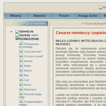
Witamy
Nowości
Forum
Księga Gości
N
Religioznawstwo
=> Rzymskokatolic
Cesarze niemieccy i papież
==>>
WPROWADZENIE
WALKA LUDWIKA WITTELSBACHA Z 
Podstawowa
WŁOSKIEJ
terminologia
Okazało się, że opanowanie przez
Czym jest kult?
wewnątrz Niemiec było dopiero pierw
koronę królewską. Pozostały bow
Co to jest rytuał?
poważne trudności na arenie międz
Absolut
wszystkim uregulowanie stosunków
XXII, który wstrzymywał się z uzn
Anioły
zwolennik wyższości władzy duchow
Ateizm
warunkiem całkowitego podporządkowan
przezeń praw zwierzchnich w stosunku
Bóg
Cud
Gdy więc po zwycięstwie pod Muhldorf
Deizm
mającego sprawować w jego imieniu
abdykacji i podporządkowania się decy
Demonizm
Fenomenologia
Ludwik nie myślał jednak kapitulować,
religii
naprzód według wzorów z czasów na
Henryka IV i Staufów. Jan XXII rzucił 
Fundamentalizm
religijny
ogłosił papieża heretykiem, a za na