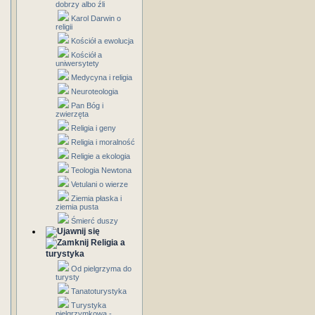
dobrzy albo źli
Karol Darwin o
religii
Kościół a ewolucja
Kościół a
uniwersytety
Medycyna i religia
Neuroteologia
Pan Bóg i
zwierzęta
Religia i geny
Religia i moralność
Religie a ekologia
Teologia Newtona
Vetulani o wierze
Ziemia płaska i
ziemia pusta
Śmierć duszy
Religia a
turystyka
Od pielgrzyma do
turysty
Tanatoturystyka
Turystyka
pielgrzymkowa -