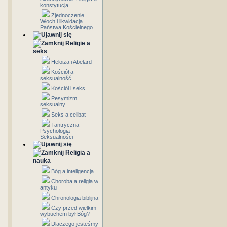
konstytucja
Zjednoczenie
Włoch i likwidacja
Państwa Kościelnego
Religie a
seks
Heloiza i Abelard
Kościół a
seksualność
Kościół i seks
Pesymizm
seksualny
Seks a celibat
Tantryczna
Psychologia
Seksualności
Religia a
nauka
Bóg a inteligencja
Choroba a religia w
antyku
Chronologia biblijna
Czy przed wielkim
wybuchem był Bóg?
Dlaczego jesteśmy