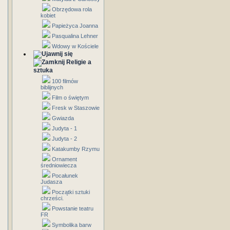
Obrzędowa rola
kobiet
Papieżyca Joanna
Pasqualina Lehner
Wdowy w Kościele
Religie a
sztuka
100 filmów
biblijnych
Film o świętym
Fresk w Staszowie
Gwiazda
Judyta - 1
Judyta - 2
Katakumby Rzymu
Ornament
średniowiecza
Pocałunek
Judasza
Początki sztuki
chrześci.
Powstanie teatru
FR
Symbolika barw