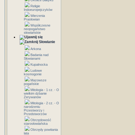
Okolice Bałtyku
Religie
Indoeuropejczyków
Wierzenia
Prasłowian
Współczesne
neopogaństwo
słowiańskie
Słowianie
Arkona
Badania nad
Słowianami
Kupalnocka
Ludowe
kosmogonie
Mazowsze
pogańskie
Mitologia - 1 cz. - O
wielkim dzbanie
Zerywanów
Mitologia - 2 cz. - O
narodzeniu
Przestworzy i
Przedstworzów
Obrzędowość
starosłowiańska
Obrzędy powitania
lata