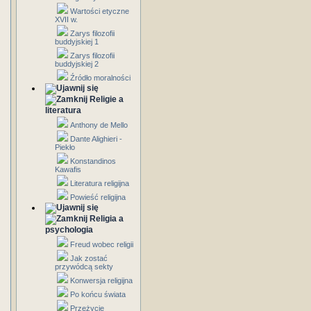
Wartości etyczne
XVII w.
Zarys filozofii
buddyjskiej 1
Zarys filozofii
buddyjskiej 2
Źródło moralności
Religie a
literatura
Anthony de Mello
Dante Alighieri -
Piekło
Konstandinos
Kawafis
Literatura religijna
Powieść religijna
Religia a
psychologia
Freud wobec religii
Jak zostać
przywódcą sekty
Konwersja religijna
Po końcu świata
Przeżycie