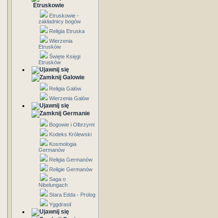
Etruskowie
Etruskowie -
zakładnicy bogów
Religia Etruska
Wierzenia
Etrusków
Święte Księgi
Etrusków
Galowie
Religia Galów
Wierzenia Galów
Germanie
Bogowie i Olbrzymi
Kodeks Królewski
Kosmologia
Germanów
Religia Germanów
Religie Germanów
Saga o
Nibelungach
Stara Edda - Prolog
Yggdrasil