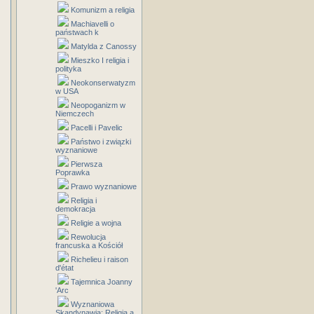
Komunizm a religia
Machiavelli o
państwach k
Matylda z Canossy
Mieszko I religia i
polityka
Neokonserwatyzm
w USA
Neopoganizm w
Niemczech
Pacelli i Pavelic
Państwo i związki
wyznaniowe
Pierwsza
Poprawka
Prawo wyznaniowe
Religia i
demokracja
Religie a wojna
Rewolucja
francuska a Kościół
Richelieu i raison
d'état
Tajemnica Joanny
'Arc
Wyznaniowa
Skandynawia: Religia a