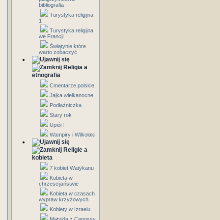
bibliografia
Turystyka religijna
1
Turystyka religijna
we Francji
Świątynie które
warto zobaczyć
Religia a
etnografia
Cmentarze polskie
Jajka wielkanocne
Podłaźniczka
Stary rok
Upiór!
Wampiry i Wilkołaki
Religie a
kobieta
7 kobiet Watykanu
Kobieta w
chrzescijaństwie
Kobieta w czasach
wypraw krzyżowych
Kobiety w Izraelu
Matylda z Canossy