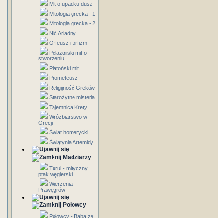
Mit o upadku dusz
Mitologia grecka - 1
Mitologia grecka - 2
Nić Ariadny
Orfeusz i orfizm
Pelazgijski mit o
stworzeniu
Platoński mit
Prometeusz
Religijność Greków
Starożytne misteria
Tajemnica Krety
Wróżbiarstwo w
Grecji
Świat homerycki
Świątynia Artemidy
Madziarzy
Turul - mityczny
ptak węgierski
Wierzenia
Prawęgrów
Połowcy
Połowcy - Baba ze