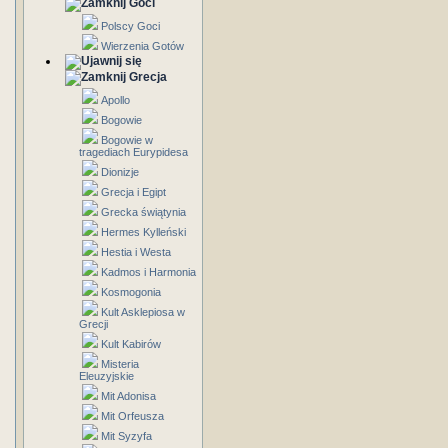
Goci
Polscy Goci
Wierzenia Gotów
Grecja
Apollo
Bogowie
Bogowie w
tragediach Eurypidesa
Dionizje
Grecja i Egipt
Grecka świątynia
Hermes Kylleński
Hestia i Westa
Kadmos i Harmonia
Kosmogonia
Kult Asklepiosa w
Grecji
Kult Kabirów
Misteria
Eleuzyjskie
Mit Adonisa
Mit Orfeusza
Mit Syzyfa