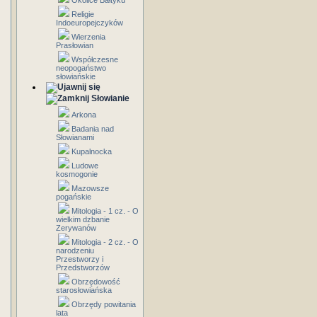
Okolice Bałtyku
Religie
Indoeuropejczyków
Wierzenia
Prasłowian
Współczesne
neopogaństwo
słowiańskie
Słowianie
Arkona
Badania nad
Słowianami
Kupalnocka
Ludowe
kosmogonie
Mazowsze
pogańskie
Mitologia - 1 cz. - O
wielkim dzbanie
Zerywanów
Mitologia - 2 cz. - O
narodzeniu
Przestworzy i
Przedstworzów
Obrzędowość
starosłowiańska
Obrzędy powitania
lata