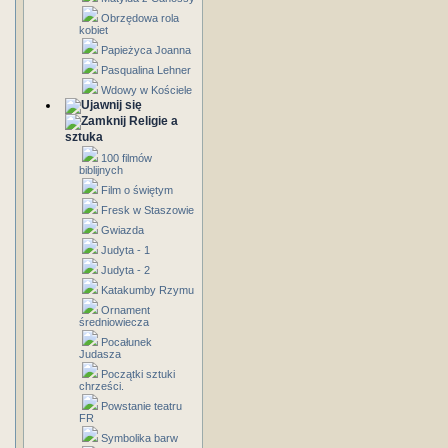
Obrzędowa rola
kobiet
Papieżyca Joanna
Pasqualina Lehner
Wdowy w Kościele
Religie a
sztuka
100 filmów
biblijnych
Film o świętym
Fresk w Staszowie
Gwiazda
Judyta - 1
Judyta - 2
Katakumby Rzymu
Ornament
średniowiecza
Pocałunek
Judasza
Początki sztuki
chrześci.
Powstanie teatru
FR
Symbolika barw