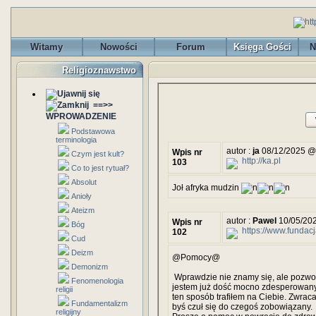
Witamy
Nowości
Forum
Księga Gości
N
Religioznawstwo
==>>
WPROWADZENIE
Podstawowa
terminologia
autor :
ja
08/12/2025 @
Wpis nr
Czym jest kult?
http://ka.pl
103
Co to jest rytuał?
Absolut
Joł afryka mudzin
Anioły
Ateizm
autor :
Pawel
10/05/202
Wpis nr
Bóg
https://www.fundac
102
Cud
Deizm
@Pomocy@
Demonizm
Wprawdzie nie znamy się, ale pozwol
Fenomenologia
jestem już dość mocno zdesperowany
religii
ten sposób trafiłem na Ciebie. Zwraca
Fundamentalizm
byś czuł się do czegoś zobowiązany.
religijny