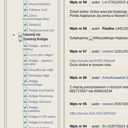
Wpis nr 99
autor :
Lol
27/01/2025 
Wszechwiedza
Zabawa i kult
Dzień dobry. Dobry wieczór.Gratuluję
Zarys
Polski.Najlepsze życzenia w Nowym 
fenomenologii ofiary
Świetość
Wpis nr 98
autor :
Paulina
14/01/2
Święta przestrzeń
Dziękujemy
Wszystkiego Najlep
Religia
Religia - jedna z
definicji
Wpis nr 97
autor :
cosmo
11/01/20
Czym jest religia?
Religia - zjawisko
https://youtu.be/3Ht55JlNpsM
naturalne
Dużo dobra w nowym roku
Klasyfikacja religii
Etnologia religii
Wpis nr 96
autor :
ArturKowalski
2
Religia
Bocheńskiego
Z chęcią porozmawiam o różnych reli
Religia Durkheima
882715007 lub 608819234
Religia Rousseau
Religia Skinnera
Wpis nr 95
autor :
cosmo
25/07/20
Religia
obywatelska
https://youtu.be/LS5HJqFK0pI
Religia w XIX wieku
Religia w kulturze
Wpis nr 94
autor :
Bs
02/07/2024 