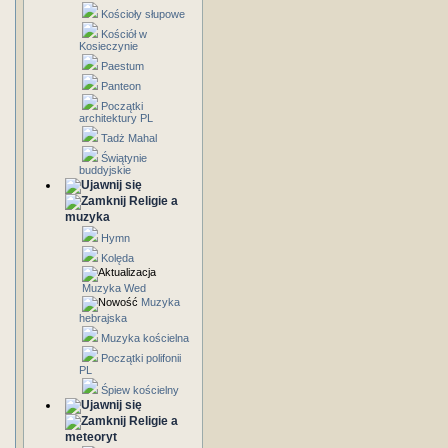
Kościoły słupowe
Kościół w
Kosieczynie
Paestum
Panteon
Początki
architektury PL
Tadż Mahal
Świątynie
buddyjskie
Religie a
muzyka
Hymn
Kolęda
Muzyka Wed
Muzyka
hebrajska
Muzyka kościelna
Początki polifonii
PL
Śpiew kościelny
Religie a
meteoryt