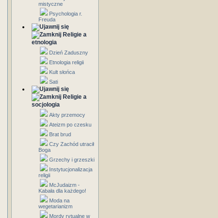
mistyczne
Psychologia r.
Freuda
Religie a
etnologia
Dzień Zaduszny
Etnologia religii
Kult słońca
Sati
Religie a
socjologia
Akty przemocy
Ateizm po czesku
Brat brud
Czy Zachód utracił
Boga
Grzechy i grzeszki
Instytucjonalizacja
religii
McJudaizm -
Kabała dla każdego!
Moda na
wegetarianizm
Mordy rytualne w