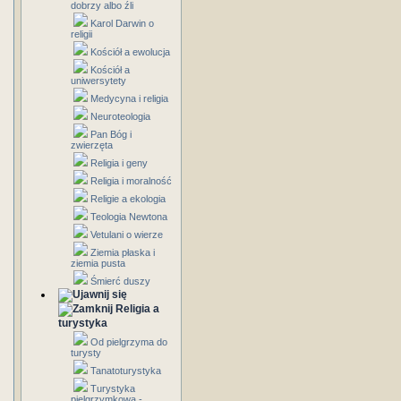
dobrzy albo źli
Karol Darwin o
religii
Kościół a ewolucja
Kościół a
uniwersytety
Medycyna i religia
Neuroteologia
Pan Bóg i
zwierzęta
Religia i geny
Religia i moralność
Religie a ekologia
Teologia Newtona
Vetulani o wierze
Ziemia płaska i
ziemia pusta
Śmierć duszy
Religia a
turystyka
Od pielgrzyma do
turysty
Tanatoturystyka
Turystyka
pielgrzymkowa -