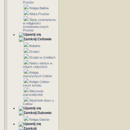
Prusów
Religia Bałtów
Wiara Prusów
Ślady szamanizmu
w religijności
średniowiecznych
Prusów
Celtowie
Beltaine
Druidzi
Druidzi w źródłach
Niebo i słońce w
mitach celtyckich
Religia
starożytnych Celtów
Religie Celtów -
zarys tematu
Wierzenia
staroceltyckie
Wędrówki dusz u
Celtów
Dakowie
Religia Daków