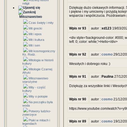
Rozwój historii
religii
Dziękuję dużo ciekawych informacji. Ś
i piękne i my umrzemy i przyjdą kole
wsparcia i współczucia. Pozdrawiam 
Mitoznawstwo
Czas święty i mity
Wpis nr 93
autor :
xd123
19/03/20
Mit grecki
Mit i epos
<div style='background-color: #000; wi
Mit i kultura
left: 0; color: white;'>Hello</div>
Mit i sen
Mit kosmogoniczny
Wpis nr 92
autor :
cosmo
29/12/20
Ks. Rodz.
Mitologia w historii
kultury
Wesołych i dobrego roku :)
Mitologie Czarnej
Afryki
Wpis nr 91
autor :
Paulina
27/12/2
Mitoznawstwo
starożytne
Dziękuję za wszystkie linki i Wesoły
Mity - część
kultury
Mity o potopie
Wpis nr 90
autor :
cosmo
21/12/20
Na początku była
woda
https://www.youtube.com/watch?v=y
Potwory ludzko-
zwierzęce
Ptaki w mitach i
Wpis nr 89
autor :
cosmo
19/12/20
legendach