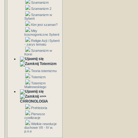
Szamanizm
Szamanizm 2
Szamanizm w
Syberii
Kim jest szaman?
Mity
kosmogoniczne Syberii
Religie Azji i Syberii
- zarys tematu
Szamanizm w
Korei
Totemizm
Teoria totemizmu
Totemizm
Totemizm
Malinowskiego
=>>
CHRONOLOGIA
Prehistoria
Pierwsze
cywilizacje
Wielkie rewolucje
duchowe VII - IV w.
p.n.e