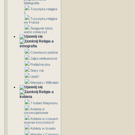
bibliografia
Turystyka religijna
1
Turystyka religijna
we Francji
Świątynie które
warto zobaczyć
Religia a
etnografia
Cmentarze polskie
Jajka wielkanocne
Podłaźniczka
Stary rok
Upiór!
Wampiry i Wilkołaki
Religie a
kobieta
7 kobiet Watykanu
Kobieta w
chrzescijaństwie
Kobieta w czasach
wypraw krzyżowych
Kobiety w Izraelu
Matylda z Canossy