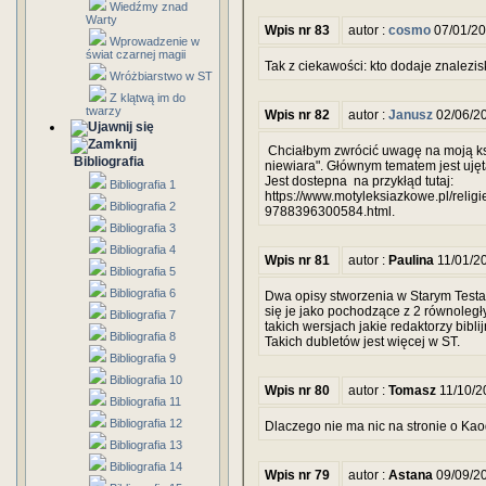
Wiedźmy znad
Warty
Wpis nr 83
autor :
cosmo
07/01/20
Wprowadzenie w
świat czarnej magii
Tak z ciekawości: kto dodaje znalezis
Wróżbiarstwo w ST
Z klątwą im do
twarzy
Wpis nr 82
autor :
Janusz
02/06/2
Chciałbym zwrócić uwagę na moją ksiaż
Bibliografia
niewiara". Głównym tematem jest ujęta
Jest dostepna na przykłąd tutaj:
Bibliografia 1
https://www.motyleksiazkowe.pl/religi
Bibliografia 2
9788396300584.html.
Bibliografia 3
Bibliografia 4
Wpis nr 81
autor :
Paulina
11/01/2
Bibliografia 5
Bibliografia 6
Dwa opisy stworzenia w Starym Test
się je jako pochodzące z 2 równoległy
Bibliografia 7
takich wersjach jakie redaktorzy bibli
Bibliografia 8
Takich dubletów jest więcej w ST.
Bibliografia 9
Bibliografia 10
Wpis nr 80
autor :
Tomasz
11/10/2
Bibliografia 11
Bibliografia 12
Dlaczego nie ma nic na stronie o Ka
Bibliografia 13
Bibliografia 14
Wpis nr 79
autor :
Astana
09/09/2