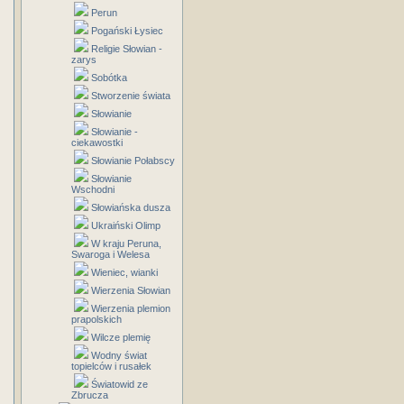
Perun
Pogański Łysiec
Religie Słowian -
zarys
Sobótka
Stworzenie świata
Słowianie
Słowianie -
ciekawostki
Słowianie Połabscy
Słowianie
Wschodni
Słowiańska dusza
Ukraiński Olimp
W kraju Peruna,
Swaroga i Welesa
Wieniec, wianki
Wierzenia Słowian
Wierzenia plemion
prapolskich
Wilcze plemię
Wodny świat
topielców i rusałek
Światowid ze
Zbrucza