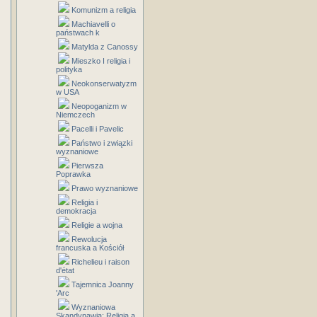
Komunizm a religia
Machiavelli o
państwach k
Matylda z Canossy
Mieszko I religia i
polityka
Neokonserwatyzm
w USA
Neopoganizm w
Niemczech
Pacelli i Pavelic
Państwo i związki
wyznaniowe
Pierwsza
Poprawka
Prawo wyznaniowe
Religia i
demokracja
Religie a wojna
Rewolucja
francuska a Kościół
Richelieu i raison
d'état
Tajemnica Joanny
'Arc
Wyznaniowa
Skandynawia: Religia a