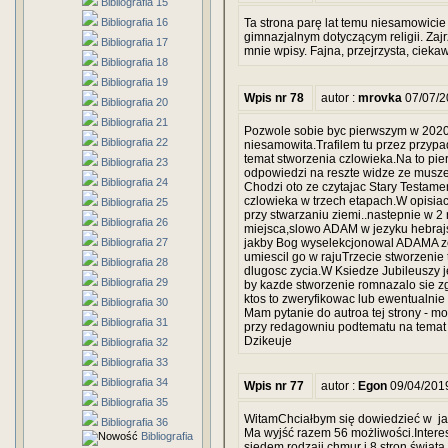
Bibliografia 15
Bibliografia 16
Ta strona parę lat temu niesamowici
gimnazjalnym dotyczącym religii. Zaj
Bibliografia 17
mnie wpisy. Fajna, przejrzysta, ciek
Bibliografia 18
Bibliografia 19
Wpis nr 78
autor :
mrovka
07/07/2
Bibliografia 20
Bibliografia 21
Pozwole sobie byc pierwszym w 2020 
Bibliografia 22
niesamowita.Trafilem tu przez przypad
temat stworzenia czlowieka.Na to pi
Bibliografia 23
odpowiedzi na reszte widze ze musz
Bibliografia 24
Chodzi oto ze czytajac Stary Testame
czlowieka w trzech etapach.W opisia
Bibliografia 25
przy stwarzaniu ziemi..nastepnie w 2 
Bibliografia 26
miejsca,slowo ADAM w jezyku hebrajs
Bibliografia 27
jakby Bog wyselekcjonowal ADAMA ze 
umiescil go w rajuTrzecie stworzenie
Bibliografia 28
dlugosc zycia.W Ksiedze Jubileuszy j
Bibliografia 29
by kazde stworzenie romnazalo sie 
ktos to zweryfikowac lub ewentualni
Bibliografia 30
Mam pytanie do autroa tej strony - m
Bibliografia 31
przy redagowniu podtematu na tema
Dzikeuje
Bibliografia 32
Bibliografia 33
Bibliografia 34
Wpis nr 77
autor :
Egon
09/04/201
Bibliografia 35
WitamChciałbym się dowiedzieć w jakie
Bibliografia 36
Ma wyjść razem 56 możliwości.Inter
Bibliografia
siedem rodzaji chmur i 8 stron świata