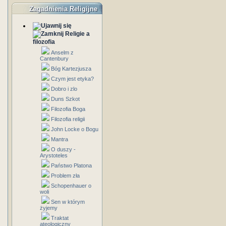
Zagadnienia Religijne
Religie a
filozofia
Anselm z
Cantenbury
Bóg Kartezjusza
Czym jest etyka?
Dobro i zlo
Duns Szkot
Filozofia Boga
Filozofia religii
John Locke o Bogu
Mantra
O duszy -
Arystoteles
Państwo Platona
Problem zła
Schopenhauer o
woli
Sen w którym
żyjemy
Traktat
ateologiczny