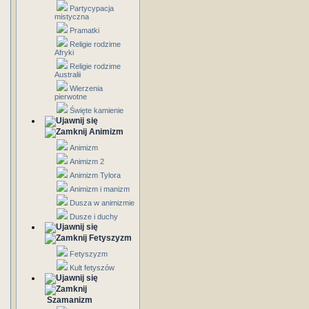
Partycypacja
mistyczna
Pramatki
Religie rodzime
Afryki
Religie rodzime
Australii
Wierzenia
pierwotne
Święte kamienie
Animizm
Animizm
Animizm 2
Animizm Tylora
Animizm i manizm
Dusza w animizmie
Dusze i duchy
Fetyszyzm
Fetyszyzm
Kult fetyszów
Szamanizm