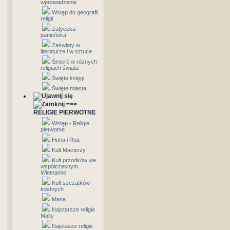
wprowadzenie
Wstęp do geografii
religii
Zatyczka
panieńska
Zaświaty w
literaturze i w sztuce
Śmierć w różnych
religiach świata
Święte księgi
Święte miasta
=>>
RELIGIE PIERWOTNE
Wstęp - Religie
pierwotne
Huna i Roa
Kult Macierzy
Kult przodków we
współczesnym
Wietnamie
Kult szczątków
kostnych
Mana
Najstarsze religie
Malty
Najstasze religie