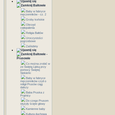
Bałtowie
Baby w fabryce
męczenników - cz. 2
Groby końskie
Obrzęd
ciałopalenia
Religia Bałtów
Uroczystości
pogrzebowe
Zaślubiny
Bałtowie -
Prusowie
Co można zrobić w
ze Świętą Lipką przy
pomocy Świętej
Siekierki
Baby w fabryce
męczenników czyli o
religii Prusów ciąg
dalszy
Baba Pruska z
Prątnicy
Do czego Prusom
służyły ścięte głowy
Kamienne baby
Kultura duchowa