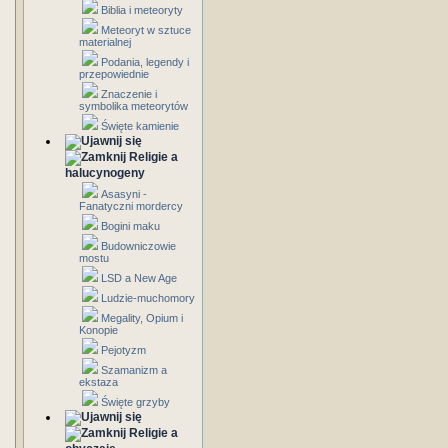
Biblia i meteoryty
Meteoryt w sztuce
materialnej
Podania, legendy i
przepowiednie
Znaczenie i
symbolika meteorytów
Święte kamienie
Religie a
halucynogeny
Asasyni -
Fanatyczni mordercy
Bogini maku
Budowniczowie
mostu
LSD a New Age
Ludzie-muchomory
Megality, Opium i
Konopie
Pejotyzm
Szamanizm a
ekstaza
Święte grzyby
Religie a