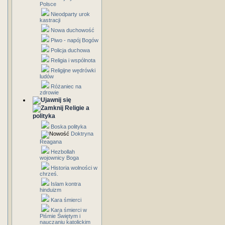
Polsce
Nieodparty urok
kastracji
Nowa duchowość
Piwo - napój Bogów
Policja duchowa
Religia i wspólnota
Religijne wędrówki
ludów
Różaniec na
zdrowie
Religie a
polityka
Boska polityka
Doktryna
Reagana
Hezbollah
wojownicy Boga
Historia wolności w
chrześ.
Islam kontra
hinduizm
Kara śmierci
Kara śmierci w
Piśmie Świętym i
nauczaniu katolickim