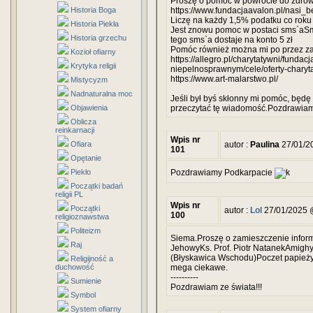
Proszę o pomoc w powrocie do zdrowia
Historia Boga
https://www.fundacjaavalon.pl/nasi_b
Liczę na każdy 1,5% podatku co roku
Historia Piekła
Jest znowu pomoc w postaci sms`aSm
Historia grzechu
tego sms`a dostaje na konto 5 zł
Pomóc również można mi po przez z
Kozioł ofiarny
https://allegro.pl/charytatywni/fund
Krytyka religii
niepelnosprawnym/cele/oferty-charyt
https://www.art-malarstwo.pl/
Mistycyzm
Nadnaturalna moc
Jeśli był byś skłonny mi pomóc, będę
Objawienia
przeczytać tę wiadomość.Pozdrawiam 
Oblicza
reinkarnacji
Wpis nr
Ofiara
autor :
Paulina
27/01/2
101
Opętanie
Piekło
Pozdrawiamy Podkarpacie
Początki badań
religii PL
Wpis nr
Początki
autor :
Lol
27/01/2025 
100
religioznawstwa
Politeizm
Siema.Proszę o zamieszczenie infor
Raj
JehowyKs. Prof. Piotr NatanekAmig
(Błyskawica Wschodu)Poczet papieży 
Religijność a
duchowość
mega ciekawe.
----------
Sumienie
Pozdrawiam ze świata!!!
Symbol
System ofiarny