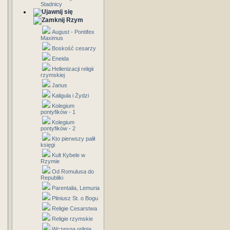
Stadnicy
Rzym
August - Pontifex
Maximus
Boskość cesarzy
Eneida
Hellenizacji religii
rzymskiej
Janus
Kaligula i Żydzi
Kolegium
pontyfików - 1
Kolegium
pontyfików - 2
Kto pierwszy palił
księgi
Kult Kybele w
Rzymie
Od Romulusa do
Republiki
Parentalia, Lemuria
Pliniusz St. o Bogu
Religie Cesarstwa
Religie rzymskie
Wczesna religia