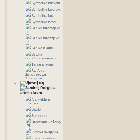
Symbolika kamieni
Symbolika kolorów
Symbolika koła
Symbolika lotosu
Sztuka bizantyjska
- 1
Sztuka bizanyjska
- 2
Sztuka islamu
Sztuka
starochrześcijańska
Tańce a religia
Św. Anna
Samotrzeć ze
Strzegomia
Religie a
architektura
Architektura
chrześci.
Babilon
Borobudur
Drewniane kościoły
- PL
Grecka świątynia
Kaliska cerkiew