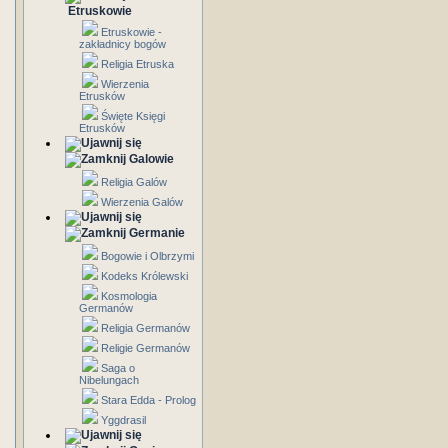
Etruskowie
Etruskowie -
zakładnicy bogów
Religia Etruska
Wierzenia
Etrusków
Święte Księgi
Etrusków
Galowie
Religia Galów
Wierzenia Galów
Germanie
Bogowie i Olbrzymi
Kodeks Królewski
Kosmologia
Germanów
Religia Germanów
Religie Germanów
Saga o
Nibelungach
Stara Edda - Prolog
Yggdrasil