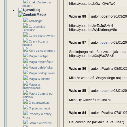
Znaki Zodiaku w
https://youtu.be/bGw-tQVnTw0
mitach
Magia
Wpis nr 88
autor :
cosmo
30/03/20
Astrologia
https://youtu.be/IwTaJuSzV-4
Czarownice
https://youtu.be/WyKk6mngV8o
Litewskie
Czary i czarownice
Czary i czarty
Wpis nr 87
autor :
cosmo
08/01/20
polskie
Kary za czarymary
Spokojnego roku Bez zmian jak to na pi
https://youtu.be/cXujWuZSzJk
Magia a religia
Magia afrykańska
Magia babilońska
Wpis nr 86
autor :
Paulina
08/01/2
Magia podbija świat
Miło że wpadłeś. Wszystkiego najle
Magia w islamie
Magia w
średniowieczu
Wpis nr 85
autor :
cosmo
08/01/20
Matka Joanna od
Aniołów
Miło Cię widzieć Paulina :D
O czarownicach
O pojęciu magii
Wpis nr 84
autor :
Paulina
07/01/2
Procesy o czary -
Prusy
Hej cosmo, no jak kto? Ja Paulina :)
Sztuka wróżenia