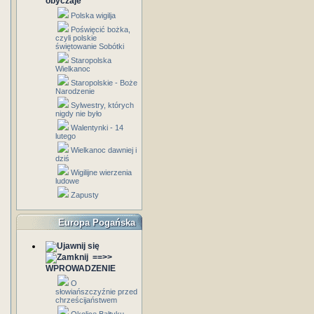
obyczaje
Polska wigilja
Poświęcić bożka,
czyli polskie
świętowanie Sobótki
Staropolska
Wielkanoc
Staropolskie - Boże
Narodzenie
Sylwestry, których
nigdy nie było
Walentynki - 14
lutego
Wielkanoc dawniej i
dziś
Wigilijne wierzenia
ludowe
Zapusty
Europa Pogańska
==>>
WPROWADZENIE
O
słowiańszczyźnie przed
chrześcijaństwem