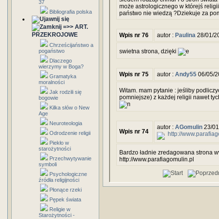
37
może astrologicznego w którejś religii
Bibliografia polska
państwo nie wiedzą ?Dziekuje za po
=>> ART.
PRZEKROJOWE
Wpis nr 76
autor :
Paulina
28/01/2
Chrześcijaństwo a
pogaństwo
swietna strona, dzięki
Dlaczego
wierzymy w Boga?
Wpis nr 75
autor :
Andy55
06/05/2
Gramatyka
moralności
Witam. mam pytanie : jeśliby podlicz
Jak rodzili się
pomniejsze) z każdej religii nawet t
bogowie
Kilka słów o New
Age
Neuroteologia
autor :
AGomulin
23/01
Wpis nr 74
Odrodzenie religii
http://www.parafiag
Piekło w
starożytności
Bardzo ładnie zredagowana strona ww
Przechwytywanie
http://www.parafiagomulin.pl
symboli
Psychologiczne
źródła religijności
Płonące rzeki
Pępek świata
Religie w
Starożytności -