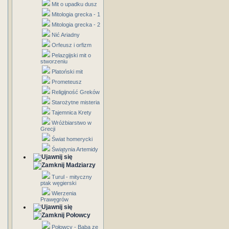
Mit o upadku dusz
Mitologia grecka - 1
Mitologia grecka - 2
Nić Ariadny
Orfeusz i orfizm
Pelazgijski mit o
stworzeniu
Platoński mit
Prometeusz
Religijność Greków
Starożytne misteria
Tajemnica Krety
Wróżbiarstwo w
Grecji
Świat homerycki
Świątynia Artemidy
Madziarzy
Turul - mityczny
ptak węgierski
Wierzenia
Prawęgrów
Połowcy
Połowcy - Baba ze