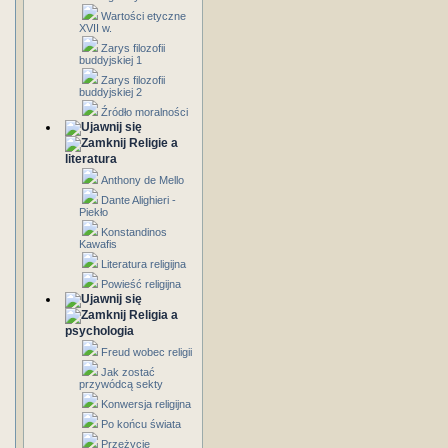
Wartości etyczne
XVII w.
Zarys filozofii
buddyjskiej 1
Zarys filozofii
buddyjskiej 2
Źródło moralności
Religie a
literatura
Anthony de Mello
Dante Alighieri -
Piekło
Konstandinos
Kawafis
Literatura religijna
Powieść religijna
Religia a
psychologia
Freud wobec religii
Jak zostać
przywódcą sekty
Konwersja religijna
Po końcu świata
Przeżycie