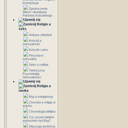
konstytucja
Zjednoczenie
Włoch i likwidacja
Państwa Kościelnego
Religie a
seks
Heloiza i Abelard
Kościół a
seksualność
Kościół i seks
Pesymizm
seksualny
Seks a celibat
Tantryczna
Psychologia
Seksualności
Religia a
nauka
Bóg a inteligencja
Choroba a religia w
antyku
Chronologia biblijna
Czy przed wielkim
wybuchem był Bóg?
Dlaczego jesteśmy