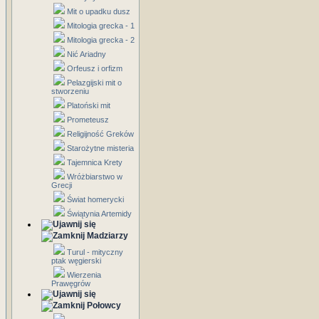
Mit o upadku dusz
Mitologia grecka - 1
Mitologia grecka - 2
Nić Ariadny
Orfeusz i orfizm
Pelazgijski mit o
stworzeniu
Platoński mit
Prometeusz
Religijność Greków
Starożytne misteria
Tajemnica Krety
Wróżbiarstwo w
Grecji
Świat homerycki
Świątynia Artemidy
Madziarzy
Turul - mityczny
ptak węgierski
Wierzenia
Prawęgrów
Połowcy