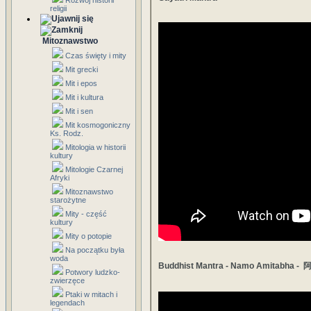
Rozwój historii
religii
Mitoznawstwo
Czas święty i mity
Mit grecki
Mit i epos
Mit i kultura
Mit i sen
Mit kosmogoniczny
Ks. Rodz.
Mitologia w historii
kultury
Mitologie Czarnej
Afryki
Mitoznawstwo
starożytne
Mity - część
kultury
Mity o potopie
Na początku była
woda
Buddhist Mantra - Namo Amitabha
Potwory ludzko-
zwierzęce
Ptaki w mitach i
legendach