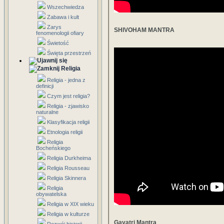
Wszechwiedza
Zabawa i kult
Zarys
SHIVOHAM MANTRA
fenomenologii ofiary
Świetość
Święta przestrzeń
Religia
Religia - jedna z
definicji
Czym jest religia?
Religia - zjawisko
naturalne
Klasyfikacja religii
Etnologia religii
Religia
Bocheńskiego
Religia Durkheima
Religia Rousseau
Religia Skinnera
Religia
obywatelska
Religia w XIX wieku
Religia w kulturze
Gayatri Mantra