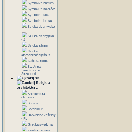
Symbolika kamieni
Symbolika kolorów
Symbolika koła
Symbolika lotosu
Sztuka bizantyjska
- 1
Sztuka bizanyjska
- 2
Sztuka islamu
Sztuka
starochrześcijańska
Tańce a religia
Św. Anna
Samotrzeć ze
Strzegomia
Religie a
architektura
Architektura
chrześci.
Babilon
Borobudur
Drewniane kościoły
- PL
Grecka świątynia
Kaliska cerkiew