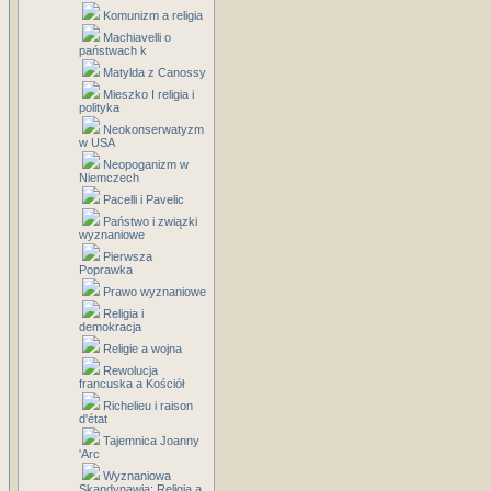
Komunizm a religia
Machiavelli o
państwach k
Matylda z Canossy
Mieszko I religia i
polityka
Neokonserwatyzm
w USA
Neopoganizm w
Niemczech
Pacelli i Pavelic
Państwo i związki
wyznaniowe
Pierwsza
Poprawka
Prawo wyznaniowe
Religia i
demokracja
Religie a wojna
Rewolucja
francuska a Kościół
Richelieu i raison
d'état
Tajemnica Joanny
'Arc
Wyznaniowa
Skandynawia: Religia a