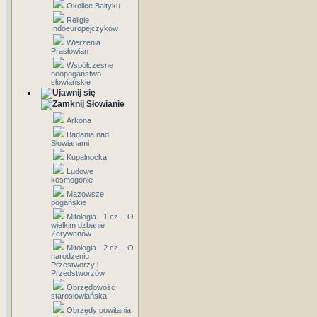
Okolice Bałtyku
Religie
Indoeuropejczyków
Wierzenia
Prasłowian
Współczesne
neopogaństwo
słowiańskie
Słowianie
Arkona
Badania nad
Słowianami
Kupalnocka
Ludowe
kosmogonie
Mazowsze
pogańskie
Mitologia - 1 cz. - O
wielkim dzbanie
Zerywanów
Mitologia - 2 cz. - O
narodzeniu
Przestworzy i
Przedstworzów
Obrzędowość
starosłowiańska
Obrzędy powitania