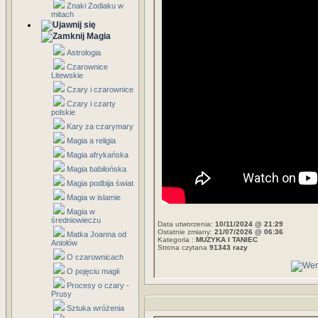
Znaki Zodiaku w
mitach
Magia
Astrologia
Czarownice
Litewskie
Czary i czarownice
Czary i czarty
polskie
Kary za czarymary
Magia a religia
Magia afrykańska
Magia babilońska
Magia podbija świat
Magia w islamie
Magia w
średniowieczu
Data utworzenia:
10/11/2024 @ 21:29
Ostatnie zmiany:
21/07/2026 @ 06:36
Matka Joanna od
Kategoria :
MUZYKA I TANIEC
Aniołów
Strona czytana
91343 razy
O czarownicach
O pojęciu magii
Procesy o czary -
Prusy
Sztuka wróżenia