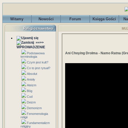
Witamy
Nowości
Forum
Księga Gości
Na
Religioznawstwo
MUZ
==>>
WPROWADZENIE
Ani Choying Drolma - Namo Ratna (Gr
Podstawowa
terminologia
Czym jest kult?
Co to jest rytuał?
Absolut
Anioły
Ateizm
Bóg
Cud
Deizm
Demonizm
Fenomenologia
religii
Fundamentalizm
religijny