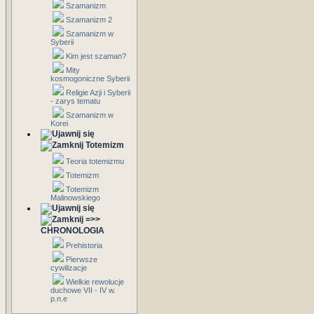
Szamanizm
Szamanizm 2
Szamanizm w
Syberii
Kim jest szaman?
Mity
kosmogoniczne Syberii
Religie Azji i Syberii
- zarys tematu
Szamanizm w
Korei
Totemizm
Teoria totemizmu
Totemizm
Totemizm
Malinowskiego
=>>
CHRONOLOGIA
Prehistoria
Pierwsze
cywilizacje
Wielkie rewolucje
duchowe VII - IV w.
p.n.e