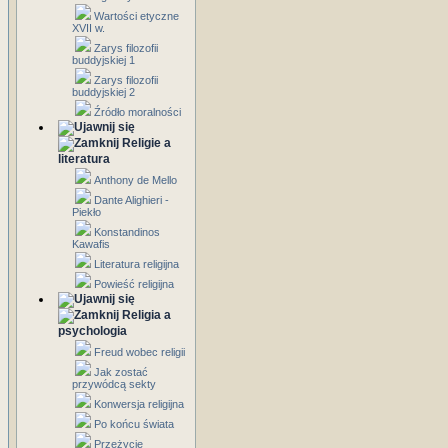
Wartości etyczne
XVII w.
Zarys filozofii
buddyjskiej 1
Zarys filozofii
buddyjskiej 2
Źródło moralności
Religie a
literatura
Anthony de Mello
Dante Alighieri -
Piekło
Konstandinos
Kawafis
Literatura religijna
Powieść religijna
Religia a
psychologia
Freud wobec religii
Jak zostać
przywódcą sekty
Konwersja religijna
Po końcu świata
Przeżycie