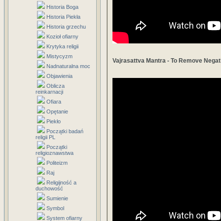
Historia Boga
Historia Piekła
Historia grzechu
Kozioł ofiarny
Krytyka religii
Mistycyzm
Vajrasattva Mantra - To Remove Negati
Nadnaturalna moc
Objawienia
Oblicza
reinkarnacji
Ofiara
Opętanie
Piekło
Początki badań
religii PL
Początki
religioznawstwa
Politeizm
Raj
Religijność a
duchowość
Sumienie
Symbol
System ofiarny