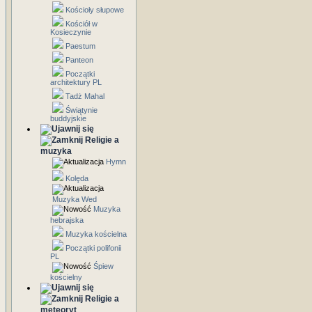
Kościoły słupowe
Kościół w
Kosieczynie
Paestum
Panteon
Początki
architektury PL
Tadż Mahal
Świątynie
buddyjskie
Religie a
muzyka
Hymn
Kolęda
Muzyka Wed
Muzyka
hebrajska
Muzyka kościelna
Początki polifonii
PL
Śpiew
kościelny
Religie a
meteoryt