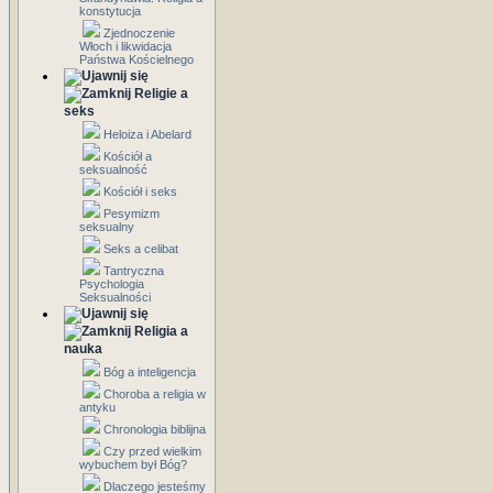
konstytucja
Zjednoczenie
Włoch i likwidacja
Państwa Kościelnego
Religie a
seks
Heloiza i Abelard
Kościół a
seksualność
Kościół i seks
Pesymizm
seksualny
Seks a celibat
Tantryczna
Psychologia
Seksualności
Religia a
nauka
Bóg a inteligencja
Choroba a religia w
antyku
Chronologia biblijna
Czy przed wielkim
wybuchem był Bóg?
Dlaczego jesteśmy