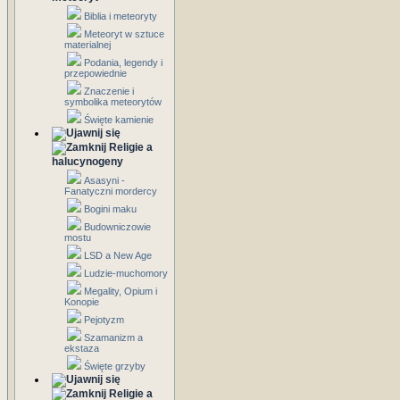
Biblia i meteoryty
Meteoryt w sztuce
materialnej
Podania, legendy i
przepowiednie
Znaczenie i
symbolika meteorytów
Święte kamienie
Religie a
halucynogeny
Asasyni -
Fanatyczni mordercy
Bogini maku
Budowniczowie
mostu
LSD a New Age
Ludzie-muchomory
Megality, Opium i
Konopie
Pejotyzm
Szamanizm a
ekstaza
Święte grzyby
Religie a