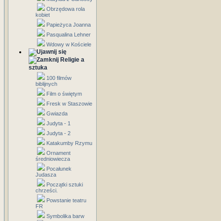
Obrzędowa rola
kobiet
Papieżyca Joanna
Pasqualina Lehner
Wdowy w Kościele
Religie a
sztuka
100 filmów
biblijnych
Film o świętym
Fresk w Staszowie
Gwiazda
Judyta - 1
Judyta - 2
Katakumby Rzymu
Ornament
średniowiecza
Pocałunek
Judasza
Początki sztuki
chrześci.
Powstanie teatru
FR
Symbolika barw