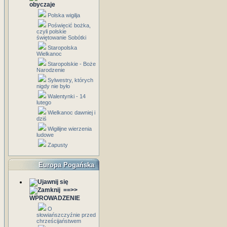
obyczaje
Polska wigilja
Poświęcić bożka,
czyli polskie
świętowanie Sobótki
Staropolska
Wielkanoc
Staropolskie - Boże
Narodzenie
Sylwestry, których
nigdy nie było
Walentynki - 14
lutego
Wielkanoc dawniej i
dziś
Wigilijne wierzenia
ludowe
Zapusty
Europa Pogańska
==>>
WPROWADZENIE
O
słowiańszczyźnie przed
chrześcijaństwem