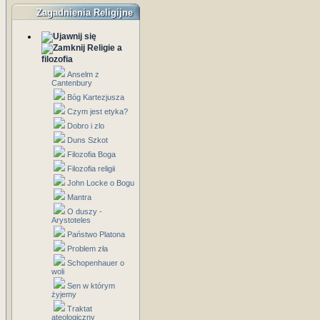
Zagadnienia Religijne
Religie a
filozofia
Anselm z
Cantenbury
Bóg Kartezjusza
Czym jest etyka?
Dobro i zlo
Duns Szkot
Filozofia Boga
Filozofia religii
John Locke o Bogu
Mantra
O duszy -
Arystoteles
Państwo Platona
Problem zła
Schopenhauer o
woli
Sen w którym
żyjemy
Traktat
ateologiczny