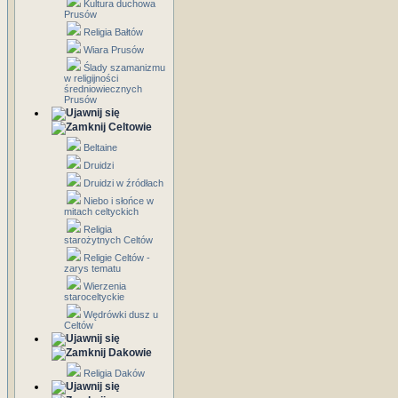
Kultura duchowa
Prusów
Religia Bałtów
Wiara Prusów
Ślady szamanizmu
w religijności
średniowiecznych
Prusów
Celtowie
Beltaine
Druidzi
Druidzi w źródłach
Niebo i słońce w
mitach celtyckich
Religia
starożytnych Celtów
Religie Celtów -
zarys tematu
Wierzenia
staroceltyckie
Wędrówki dusz u
Celtów
Dakowie
Religia Daków