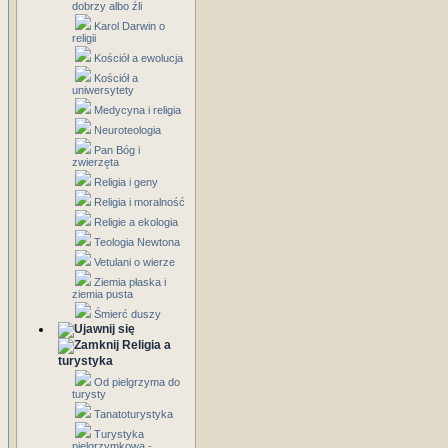
dobrzy albo źli
Karol Darwin o
religii
Kościół a ewolucja
Kościół a
uniwersytety
Medycyna i religia
Neuroteologia
Pan Bóg i
zwierzęta
Religia i geny
Religia i moralność
Religie a ekologia
Teologia Newtona
Vetulani o wierze
Ziemia płaska i
ziemia pusta
Śmierć duszy
Religia a
turystyka
Od pielgrzyma do
turysty
Tanatoturystyka
Turystyka
pielgrzymkowa -