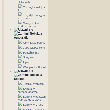
bibliografia
Turystyka religijna
1
Turystyka religijna
we Francji
Świątynie które
warto zobaczyć
Religia a
etnografia
Cmentarze polskie
Jajka wielkanocne
Podłaźniczka
Stary rok
Upiór!
Wampiry i Wilkołaki
Religie a
kobieta
7 kobiet Watykanu
Kobieta w
chrzescijaństwie
Kobieta w czasach
wypraw krzyżowych
Kobiety w Izraelu
Matylda z Canossy