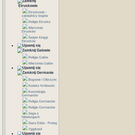
Etruskowie
Etruskowie -
zakładnicy bogów
Religia Etruska
Wierzenia
Etrusków
Święte Księgi
Etrusków
Galowie
Religia Galów
Wierzenia Galów
Germanie
Bogowie i Olbrzymi
Kodeks Królewski
Kosmologia
Germanów
Religia Germanów
Religie Germanów
Saga o
Nibelungach
Stara Edda - Prolog
Yggdrasil