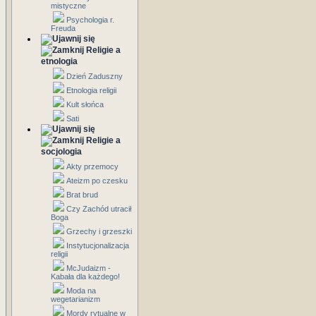
mistyczne
Psychologia r.
Freuda
Religie a
etnologia
Dzień Zaduszny
Etnologia religii
Kult słońca
Sati
Religie a
socjologia
Akty przemocy
Ateizm po czesku
Brat brud
Czy Zachód utracił
Boga
Grzechy i grzeszki
Instytucjonalizacja
religii
McJudaizm -
Kabała dla każdego!
Moda na
wegetarianizm
Mordy rytualne w