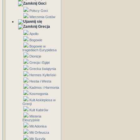
Goci
Polscy Goci
Wierzenia Gotów
Grecja
Apollo
Bogowie
Bogowie w
tragediach Eurypidesa
Dionizje
Grecja i Egipt
Grecka świątynia
Hermes Kylleński
Hestia i Westa
Kadmos i Harmonia
Kosmogonia
Kult Asklepiosa w
Grecji
Kult Kabirów
Misteria
Eleuzyjskie
Mit Adonisa
Mit Orfeusza
Mit Syzyfa