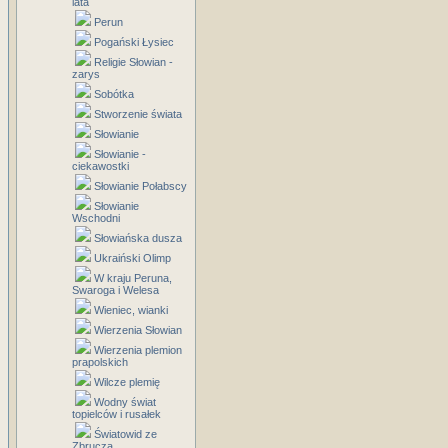
lata
Perun
Pogański Łysiec
Religie Słowian -
zarys
Sobótka
Stworzenie świata
Słowianie
Słowianie -
ciekawostki
Słowianie Połabscy
Słowianie
Wschodni
Słowiańska dusza
Ukraiński Olimp
W kraju Peruna,
Swaroga i Welesa
Wieniec, wianki
Wierzenia Słowian
Wierzenia plemion
prapolskich
Wilcze plemię
Wodny świat
topielców i rusałek
Światowid ze
Zbrucza