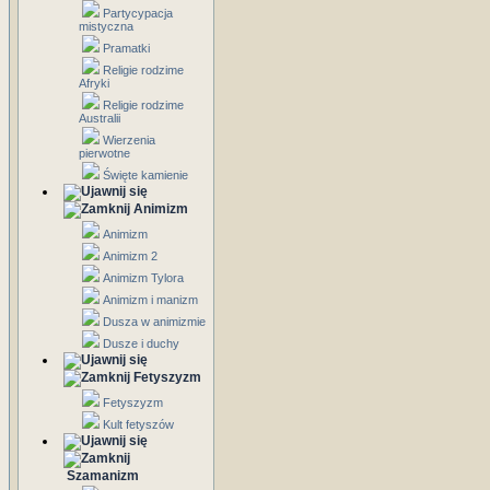
Partycypacja
mistyczna
Pramatki
Religie rodzime
Afryki
Religie rodzime
Australii
Wierzenia
pierwotne
Święte kamienie
Animizm
Animizm
Animizm 2
Animizm Tylora
Animizm i manizm
Dusza w animizmie
Dusze i duchy
Fetyszyzm
Fetyszyzm
Kult fetyszów
Szamanizm