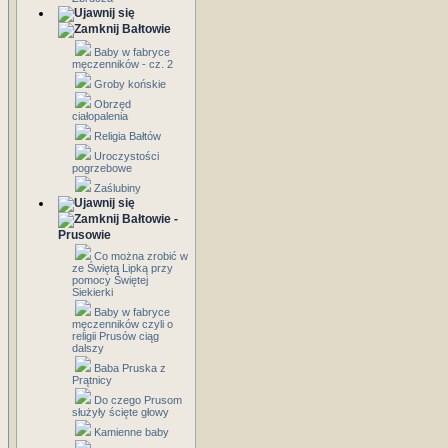
Bałtowie
Baby w fabryce
męczenników - cz. 2
Groby końskie
Obrzęd
ciałopalenia
Religia Bałtów
Uroczystości
pogrzebowe
Zaślubiny
Bałtowie -
Prusowie
Co można zrobić w
ze Świętą Lipką przy
pomocy Świętej
Siekierki
Baby w fabryce
męczenników czyli o
religii Prusów ciąg
dalszy
Baba Pruska z
Prątnicy
Do czego Prusom
służyły ścięte głowy
Kamienne baby