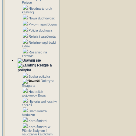
Polsce
Nieodparty urok
kastracji
Nowa duchowość
Piwo - napój Bogów
Policja duchowa
Religia i wspólnota
Religijne wędrówki
ludów
Różaniec na
zdrowie
Religie a
polityka
Boska polityka
Doktryna
Reagana
Hezbollah
wojownicy Boga
Historia wolności w
chrześ.
Islam kontra
hinduizm
Kara śmierci
Kara śmierci w
Piśmie Świętym i
nauczaniu katolickim