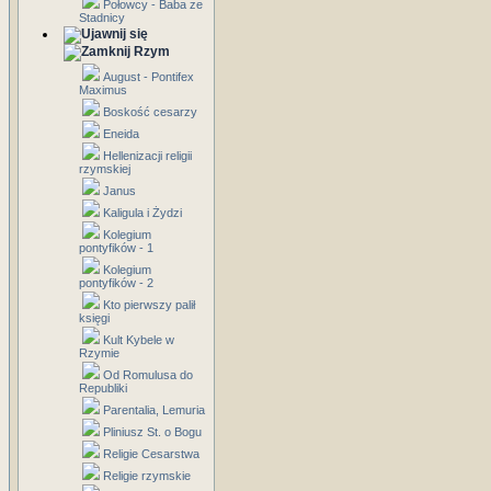
Połowcy - Baba ze
Stadnicy
Rzym
August - Pontifex
Maximus
Boskość cesarzy
Eneida
Hellenizacji religii
rzymskiej
Janus
Kaligula i Żydzi
Kolegium
pontyfików - 1
Kolegium
pontyfików - 2
Kto pierwszy palił
księgi
Kult Kybele w
Rzymie
Od Romulusa do
Republiki
Parentalia, Lemuria
Pliniusz St. o Bogu
Religie Cesarstwa
Religie rzymskie