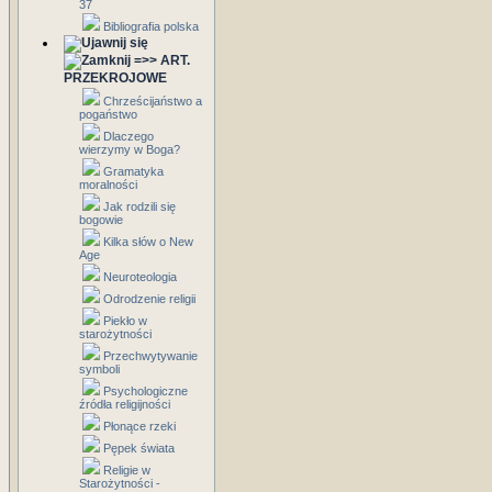
37
Bibliografia polska
=>> ART.
PRZEKROJOWE
Chrześcijaństwo a
pogaństwo
Dlaczego
wierzymy w Boga?
Gramatyka
moralności
Jak rodzili się
bogowie
Kilka słów o New
Age
Neuroteologia
Odrodzenie religii
Piekło w
starożytności
Przechwytywanie
symboli
Psychologiczne
źródła religijności
Płonące rzeki
Pępek świata
Religie w
Starożytności -