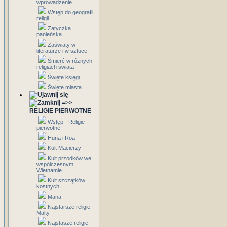
wprowadzenie
Wstęp do geografii
religii
Zatyczka
panieńska
Zaświaty w
literaturze i w sztuce
Śmierć w różnych
religiach świata
Święte księgi
Święte miasta
=>>
RELIGIE PIERWOTNE
Wstęp - Religie
pierwotne
Huna i Roa
Kult Macierzy
Kult przodków we
współczesnym
Wietnamie
Kult szczątków
kostnych
Mana
Najstarsze religie
Malty
Najstasze religie