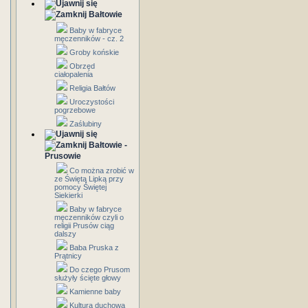
Bałtowie
Baby w fabryce
męczenników - cz. 2
Groby końskie
Obrzęd
ciałopalenia
Religia Bałtów
Uroczystości
pogrzebowe
Zaślubiny
Bałtowie -
Prusowie
Co można zrobić w
ze Świętą Lipką przy
pomocy Świętej
Siekierki
Baby w fabryce
męczenników czyli o
religii Prusów ciąg
dalszy
Baba Pruska z
Prątnicy
Do czego Prusom
służyły ścięte głowy
Kamienne baby
Kultura duchowa