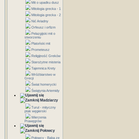
Mit o upadku dusz
Mitologia grecka - 1
Mitologia grecka - 2
Nić Ariadny
Orfeusz i orfizm
Pelazgijski mit o
stworzeniu
Platoński mit
Prometeusz
Religijność Greków
Starożytne misteria
Tajemnica Krety
Wróżbiarstwo w
Grecji
Świat homerycki
Świątynia Artemidy
Madziarzy
Turul - mityczny
ptak węgierski
Wierzenia
Prawęgrów
Połowcy
Połowcy - Baba ze