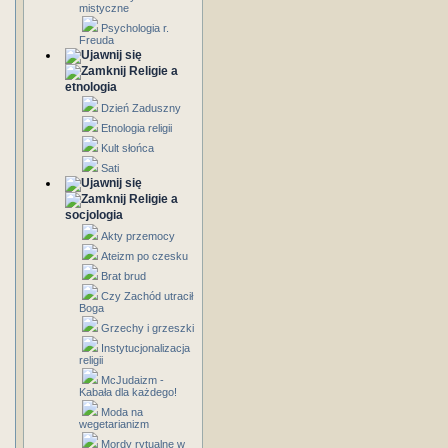
mistyczne
Psychologia r.
Freuda
Religie a
etnologia
Dzień Zaduszny
Etnologia religii
Kult słońca
Sati
Religie a
socjologia
Akty przemocy
Ateizm po czesku
Brat brud
Czy Zachód utracił
Boga
Grzechy i grzeszki
Instytucjonalizacja
religii
McJudaizm -
Kabała dla każdego!
Moda na
wegetarianizm
Mordy rytualne w