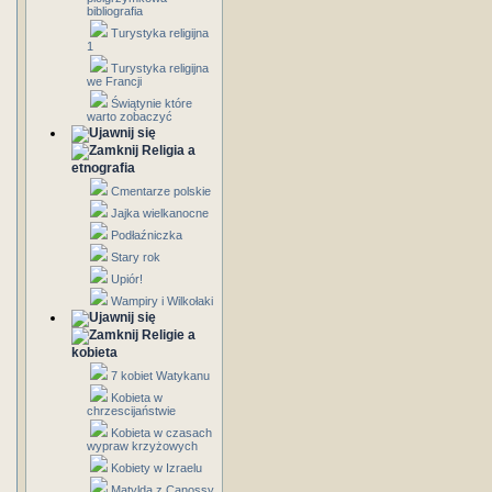
bibliografia
Turystyka religijna
1
Turystyka religijna
we Francji
Świątynie które
warto zobaczyć
Religia a
etnografia
Cmentarze polskie
Jajka wielkanocne
Podłaźniczka
Stary rok
Upiór!
Wampiry i Wilkołaki
Religie a
kobieta
7 kobiet Watykanu
Kobieta w
chrzescijaństwie
Kobieta w czasach
wypraw krzyżowych
Kobiety w Izraelu
Matylda z Canossy