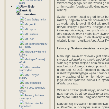
Rozwój historii
religii
Wszechmogącego, ten nie zmusił go do 
z nim rozejm (powiedzielibyśmy nawe
władzę.
Mitoznawstwo
Szatan bowiem zajął się od teraz b
Czas święty i mity
rozkazy: najpierw aniołowi sprawując
za wodę, aby je uwolnili. Oni tak zrobi
Mit grecki
uczynił księżyc i gwiazdy. Następnie 
Mit i epos
które się odżywiają, i wszystkie stworz
aby stworzyło ryby, i niebu
[aby stworz
Mit i kultura
świata ziemskiego. To on stworzył wszy
Mit i sen
właśnie jemu – głosiła
Księgą Jana Ew
Mit kosmogoniczny
Ks. Rodz.
I stworzył Szatan człowieka na swoje 
Mitologia w historii
kultury
Mało tego, również człowiek jest dzi
Mitologie Czarnej
stworzył człowieka na swoje podobie
Afryki
stało się to przez wejście aniołów w ci
wiadomości dobrego i złego
pośrodku 
Mitoznawstwo
niego jedli. Ci zaś, niezdolni do grze
starożytne
wszedł w przebiegłego węża i zwiódł an
Mity - część
nią w przybranej tej formie i kiedy ju
kultury
jego dzieci:
synowie diabła
lub
syno
Mity o potopie
diabla, ojca ich
.
Na początku była
Wreszcie Szatan [rozlewając]
ponad an
woda
natchnął go, by
aż do skończenia świ
Potwory ludzko-
rodzajowi ludzkiemu ciągłość przez ni
zwierzęce
Ptaki w mitach i
Narzuca się oczywiście podobieństwo 
legendach
w
Księdze
, a początku świata opisa