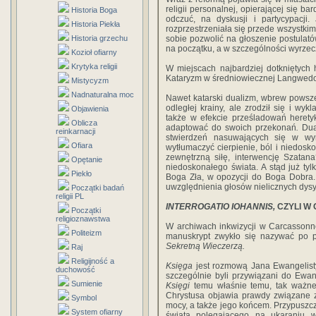
religii personalnej, opierającej się bar
Historia Boga
odczuć, na dyskusji i partycypacji
Historia Piekła
rozprzestrzeniała się przede wszystkim
Historia grzechu
sobie pozwolić na głoszenie postulató
na początku, a w szczególności wyrzec
Kozioł ofiarny
Krytyka religii
W miejscach najbardziej dotkniętych h
Kataryzm w średniowiecznej Langwedocji
Mistycyzm
Nadnaturalna moc
Nawet katarski dualizm, wbrew powsze
odległej krainy, ale zrodził się i wy
Objawienia
także w efekcie prześladowań heretykó
Oblicza
adaptować do swoich przekonań
.
Dua
reinkarnacji
stwierdzeń nasuwających się w wy
Ofiara
wytłumaczyć cierpienie, ból i niedosko
zewnętrzną siłę, interwencję Szatan
Opętanie
niedoskonałego świata. A stąd już t
Piekło
Boga Zła, w opozycji do Boga Dobra.
uwzględnienia głosów nielicznych dys
Początki badań
religii PL
INTERROGATIO IOHANNIS,
CZYLI W
Początki
religioznawstwa
W archiwach inkwizycji w Carcassonne
Politeizm
manuskrypt zwykło się nazywać po 
Sekretną Wieczerzą.
Raj
Religijność a
Księga
jest rozmową Jana Ewangelisty
duchowość
szczególnie byli przywiązani do Ewan
Sumienie
Księgi
temu właśnie temu, tak ważne
Chrystusa objawia prawdy związane z
Symbol
mocy, a także jego końcem. Przypuszcz
System ofiarny
świata polegającego na ukaraniu w