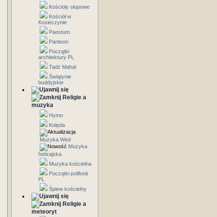
Kościoły słupowe
Kościół w
Kosieczynie
Paestum
Panteon
Początki
architektury PL
Tadż Mahal
Świątynie
buddyjskie
Religie a
muzyka
Hymn
Kolęda
Muzyka Wed
Muzyka
hebrajska
Muzyka kościelna
Początki polifonii
PL
Śpiew kościelny
Religie a
meteoryt