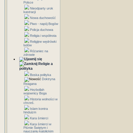
Polsce
Nieodparty urok
kastracji
Nowa duchowość
Piwo - napój Bogów
Policja duchowa
Religia i wspólnota
Religijne wędrówki
ludów
Różaniec na
zdrowie
Religie a
polityka
Boska polityka
Doktryna
Reagana
Hezbollah
wojownicy Boga
Historia wolności w
chrześ.
Islam kontra
hinduizm
Kara śmierci
Kara śmierci w
Piśmie Świętym i
nauczaniu katolickim