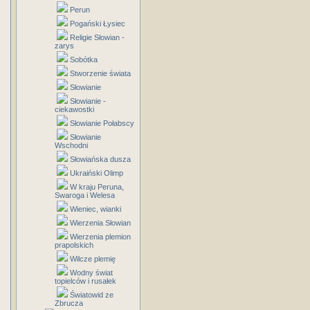
Perun
Pogański Łysiec
Religie Słowian -
zarys
Sobótka
Stworzenie świata
Słowianie
Słowianie -
ciekawostki
Słowianie Połabscy
Słowianie
Wschodni
Słowiańska dusza
Ukraiński Olimp
W kraju Peruna,
Swaroga i Welesa
Wieniec, wianki
Wierzenia Słowian
Wierzenia plemion
prapolskich
Wilcze plemię
Wodny świat
topielców i rusałek
Światowid ze
Zbrucza