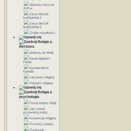
Wartości etyczne
XVII w.
Zarys filozofii
buddyjskiej 1
Zarys filozofii
buddyjskiej 2
Źródło moralności
Religie a
literatura
Anthony de Mello
Dante Alighieri -
Piekło
Konstandinos
Kawafis
Literatura religijna
Powieść religijna
Religia a
psychologia
Freud wobec religii
Jak zostać
przywódcą sekty
Konwersja religijna
Po końcu świata
Przeżycie