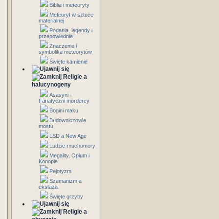
Biblia i meteoryty
Meteoryt w sztuce
materialnej
Podania, legendy i
przepowiednie
Znaczenie i
symbolika meteorytów
Święte kamienie
Religie a
halucynogeny
Asasyni -
Fanatyczni mordercy
Bogini maku
Budowniczowie
mostu
LSD a New Age
Ludzie-muchomory
Megality, Opium i
Konopie
Pejotyzm
Szamanizm a
ekstaza
Święte grzyby
Religie a