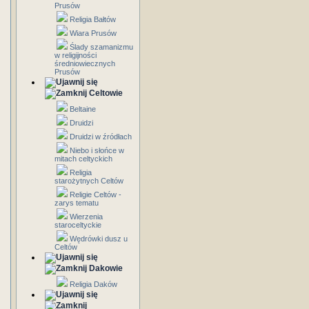
Prusów
Religia Bałtów
Wiara Prusów
Ślady szamanizmu
w religijności
średniowiecznych
Prusów
Celtowie
Beltaine
Druidzi
Druidzi w źródłach
Niebo i słońce w
mitach celtyckich
Religia
starożytnych Celtów
Religie Celtów -
zarys tematu
Wierzenia
staroceltyckie
Wędrówki dusz u
Celtów
Dakowie
Religia Daków