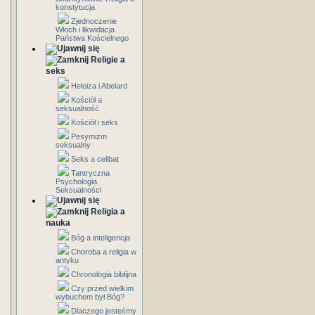
konstytucja
Zjednoczenie
Włoch i likwidacja
Państwa Kościelnego
Religie a
seks
Heloiza i Abelard
Kościół a
seksualność
Kościół i seks
Pesymizm
seksualny
Seks a celibat
Tantryczna
Psychologia
Seksualności
Religia a
nauka
Bóg a inteligencja
Choroba a religia w
antyku
Chronologia biblijna
Czy przed wielkim
wybuchem był Bóg?
Dlaczego jesteśmy