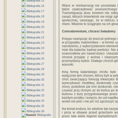
Bibliografia 15
Wiara w reinkarnację nie pozwalała
Bibliografia 16
także zaakceptować powszechnego 
Bibliografia 17
Transmigracja dusz bowiem nie odbyw
Bibliografia 18
zasad, których śmiertelnik nie mógł zgł
społecznej, uważając, że w obliczu 
Bibliografia 19
równi. Właśnie to ściągnęło na ich gł
Bibliografia 20
Consolamentum,
chrzest świadomy
Bibliografia 21
Bibliografia 22
Księga
nawiązuje do jeszcze jednego sa
w przypadku małżeństwa – w formie u
Bibliografia 23
narodzeniu, z wykorzystaniem elementó
Bibliografia 24
miał dla katarów żadnej wartości. Nie
Bibliografia 25
noworodków ani nawet dzieci. Uważali 
chrzest przyjęty z wolnej i nieprzy
Bibliografia 26
przemyślany wybór. Dlatego chrzcili głów
Bibliografia 27
warunki.
Bibliografia 28
Inną formą katarskiego chrztu był
Bibliografia 29
wyłącznie tym chorym, którzy byli w p
choć zwalczający herezję inkwizytor Be
Bibliografia 30
wyrecytować modlitwy, doskonały czyn
Bibliografia 31
chory, podobnie jak inni doskonali, ni
Bibliografia 32
czuwać przy chorym aż do końca po to,
bulionu z kury przygotowanego przez
Bibliografia 33
każdym posiłku i wzięciu do ust napit
Bibliografia 34
woleli nie jeść i nie pić niż zgrzeszyć
Bibliografia 35
Na temat
endura,
bo właśnie tak nazyw
Bibliografia 36
i picia w obawie przed grzechem ws
Bibliografia
przez lata wiele legend wymyślonych