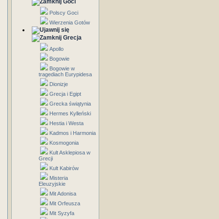
Goci
Polscy Goci
Wierzenia Gotów
Grecja
Apollo
Bogowie
Bogowie w
tragediach Eurypidesa
Dionizje
Grecja i Egipt
Grecka świątynia
Hermes Kylleński
Hestia i Westa
Kadmos i Harmonia
Kosmogonia
Kult Asklepiosa w
Grecji
Kult Kabirów
Misteria
Eleuzyjskie
Mit Adonisa
Mit Orfeusza
Mit Syzyfa