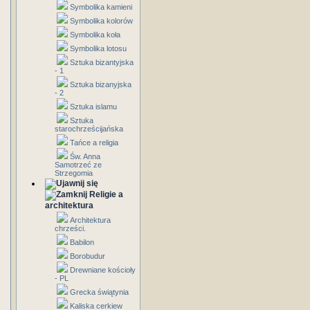
Symbolika kamieni
Symbolika kolorów
Symbolika koła
Symbolika lotosu
Sztuka bizantyjska
- 1
Sztuka bizanyjska
- 2
Sztuka islamu
Sztuka
starochrześcijańska
Tańce a religia
Św. Anna
Samotrzeć ze
Strzegomia
Religie a
architektura
Architektura
chrześci.
Babilon
Borobudur
Drewniane kościoły
- PL
Grecka świątynia
Kaliska cerkiew