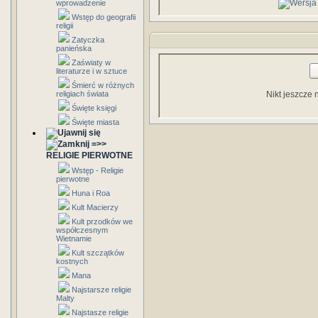
wprowadzenie
Wstęp do geografii
religii
Zatyczka
panieńska
Zaświaty w
literaturze i w sztuce
Śmierć w różnych
religiach świata
Nikt jeszcze 
Święte księgi
Święte miasta
=>>
RELIGIE PIERWOTNE
Wstęp - Religie
pierwotne
Huna i Roa
Kult Macierzy
Kult przodków we
współczesnym
Wietnamie
Kult szczątków
kostnych
Mana
Najstarsze religie
Malty
Najstasze religie