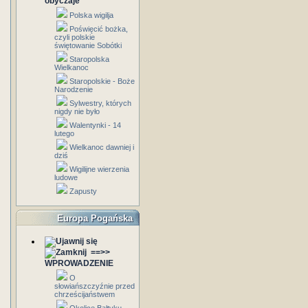
obyczaje
Polska wigilja
Poświęcić bożka,
czyli polskie
świętowanie Sobótki
Staropolska
Wielkanoc
Staropolskie - Boże
Narodzenie
Sylwestry, których
nigdy nie było
Walentynki - 14
lutego
Wielkanoc dawniej i
dziś
Wigilijne wierzenia
ludowe
Zapusty
Europa Pogańska
==>>
WPROWADZENIE
O
słowiańszczyźnie przed
chrześcijaństwem