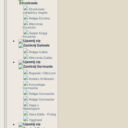
Etruskowie
Etruskowie -
zakładnicy bogów
Religia Etruska
Wierzenia
Etrusków
Święte Księgi
Etrusków
Galowie
Religia Galów
Wierzenia Galów
Germanie
Bogowie i Olbrzymi
Kodeks Królewski
Kosmologia
Germanów
Religia Germanów
Religie Germanów
Saga o
Nibelungach
Stara Edda - Prolog
Yggdrasil