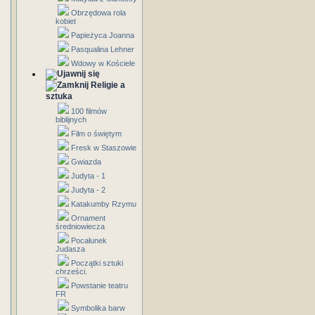
Obrzędowa rola
kobiet
Papieżyca Joanna
Pasqualina Lehner
Wdowy w Kościele
Religie a
sztuka
100 filmów
biblijnych
Film o świętym
Fresk w Staszowie
Gwiazda
Judyta - 1
Judyta - 2
Katakumby Rzymu
Ornament
średniowiecza
Pocałunek
Judasza
Początki sztuki
chrześci.
Powstanie teatru
FR
Symbolika barw