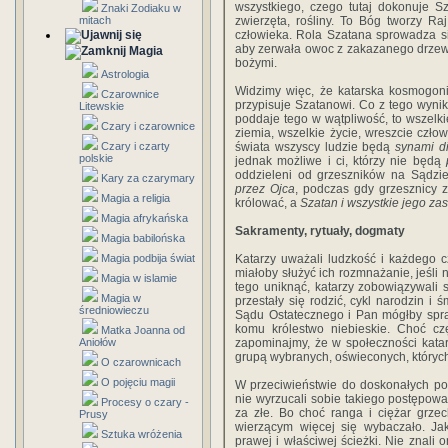
wszystkiego, czego tutaj dokonuje S
Znaki Zodiaku w
mitach
zwierzęta, rośliny. To Bóg tworzy R
człowieka. Rola Szatana sprowadza s
aby zerwała owoc z zakazanego drzewa.
Magia
bożymi.
Astrologia
Widzimy więc, że katarska kosmogonia
Czarownice
przypisuje Szatanowi. Co z tego wynik
Litewskie
poddaje tego w wątpliwość, to wszelkie 
Czary i czarownice
ziemia, wszelkie życie, wreszcie czło
Czary i czarty
świata wszyscy ludzie będą
synami d
polskie
jednak możliwe i ci, którzy nie będą
oddzieleni od grzeszników na Sądzi
Kary za czarymary
przez Ojca
, podczas gdy grzesznicy 
Magia a religia
królować, a
Szatan i wszystkie jego zas
Magia afrykańska
Sakramenty, rytuały, dogmaty
Magia babilońska
Magia podbija świat
Katarzy uważali ludzkość i każdego 
miałoby służyć ich rozmnażanie, jeśli 
Magia w islamie
tego uniknąć, katarzy zobowiązywali 
Magia w
przestały się rodzić, cykl narodzin i 
średniowieczu
Sądu Ostatecznego i Pan mógłby spra
komu królestwo niebieskie. Choć cz
Matka Joanna od
Aniołów
zapominajmy, że w społeczności katars
grupą wybranych, oświeconych, których
O czarownicach
O pojęciu magii
W przeciwieństwie do doskonałych pozos
nie wyrzucali sobie takiego postępowan
Procesy o czary -
za złe. Bo choć ranga i ciężar grzec
Prusy
wierzącym więcej się wybaczało. Ja
Sztuka wróżenia
prawej i właściwej ścieżki. Nie znali