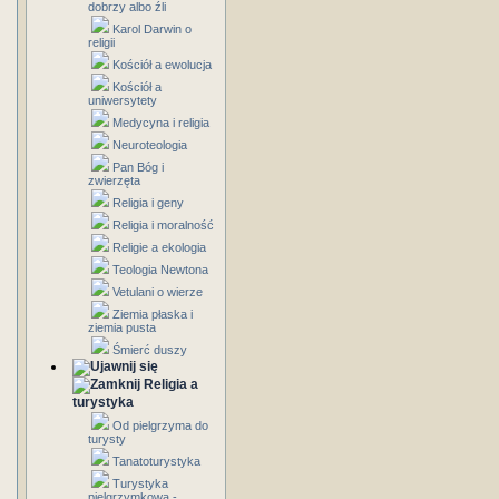
dobrzy albo źli
Karol Darwin o
religii
Kościół a ewolucja
Kościół a
uniwersytety
Medycyna i religia
Neuroteologia
Pan Bóg i
zwierzęta
Religia i geny
Religia i moralność
Religie a ekologia
Teologia Newtona
Vetulani o wierze
Ziemia płaska i
ziemia pusta
Śmierć duszy
Religia a
turystyka
Od pielgrzyma do
turysty
Tanatoturystyka
Turystyka
pielgrzymkowa -