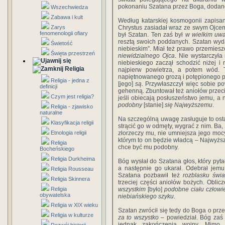
pokonaniu Szatana przez Boga, dodano
Wszechwiedza
Zabawa i kult
Według katarskiej kosmogonii zapisa
Zarys
Chrystus zasiadał wraz ze swym Ojce
fenomenologii ofiary
był Szatan. Ten zaś był
w wielkim uwa
resztą swoich poddanych. Szatan wyd
Świetość
niebieskim”. Miał też prawo przemiesz
Święta przestrzeń
niewidzialnego Ojca
. Nie wystarczyła
niebieskiego zaczął schodzić niżej i
Religia
najpierw powietrza, a potem wód. 
napiętnowanego grozą i potępionego po
Religia - jedna z
[jego]
są
. Przywłaszczył więc sobie po
definicji
gehenną. Zbuntował też aniołów przeci
Czym jest religia?
jeśli obiecają posłuszeństwo jemu, a 
podobny
[stanie]
się Najwyższemu
.
Religia - zjawisko
naturalne
Na szczególną uwagę zasługuje to osta
Klasyfikacja religii
strącić go w odmęty, wygrać z nim. Ba
Etnologia religii
złorzeczy mu, nie umniejsza jego mocy
którym to on będzie władcą – Najwyższ
Religia
chce być mu podobny.
Bocheńskiego
Religia Durkheima
Bóg wysłał do Szatana głos, który pyta
a następnie go ukarał. Odebrał jemu 
Religia Rousseau
Szatana pozbawił też
rozblasku świa
Religia Skinnera
trzeciej części aniołów bożych. Oblic
Religia
wszystkim
[było]
podobne ciału człow
obywatelska
niebiańskiego szyku
.
Religia w XIX wieku
Szatan zwrócił się tedy do Boga o prz
Religia w kulturze
za to wszystko
– powiedział. Bóg zaś 
jednak zakończenia wojny. Mimo 