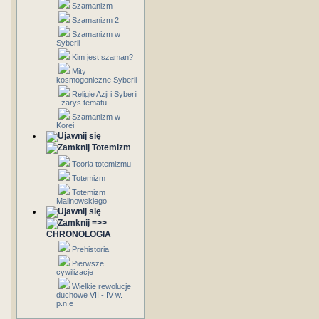
Szamanizm
Szamanizm 2
Szamanizm w
Syberii
Kim jest szaman?
Mity
kosmogoniczne Syberii
Religie Azji i Syberii
- zarys tematu
Szamanizm w
Korei
Totemizm
Teoria totemizmu
Totemizm
Totemizm
Malinowskiego
=>>
CHRONOLOGIA
Prehistoria
Pierwsze
cywilizacje
Wielkie rewolucje
duchowe VII - IV w.
p.n.e