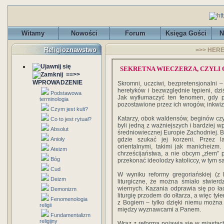
Witamy
Nowości
Forum
Księga Gości
N
Religioznawstwo
=>> HEREZ
SEKRETNA WIECZERZA, CZYLI
==>>
WPROWADZENIE
Skromni, uczciwi, bezpretensjonalni – 
heretyków i bezwzględnie tępieni, dzi
Podstawowa
Jak wytłumaczyć ten fenomen, gdy p
terminologia
pozostawione przez ich wrogów, inkwi
Czym jest kult?
Katarzy, obok waldensów, beginów cz
Co to jest rytuał?
byli jedną z ważniejszych i bardziej 
Absolut
średniowiecznej Europie Zachodniej. B
Anioły
gdzie szukać jej korzeni. Przez la
orientalnymi, takimi jak manicheizm
Ateizm
chrześcijaństwa, a nie obcym „złem” 
Bóg
przekonać ideolodzy katoliccy, w tym sa
Cud
W wyniku reformy gregoriańskiej (z 
Deizm
liturgiczne, że można śmiało stwierd
wiernych. Kazania odprawia się po łac
Demonizm
liturgię przodem do ołtarza, a więc ty
Fenomenologia
z Bogiem – tylko dzięki niemu można 
religii
między wyznawcami a Panem.
Fundamentalizm
religijny
Wraz z reformą pojawia się w miastach