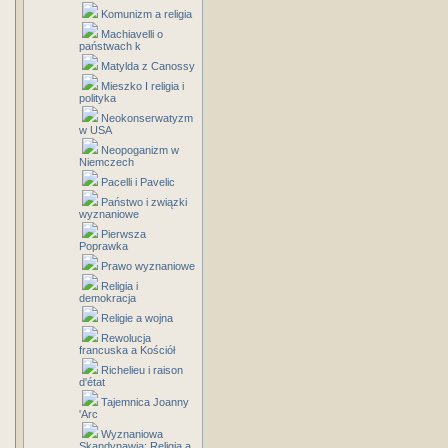
Komunizm a religia
Machiavelli o
państwach k
Matylda z Canossy
Mieszko I religia i
polityka
Neokonserwatyzm
w USA
Neopoganizm w
Niemczech
Pacelli i Pavelic
Państwo i związki
wyznaniowe
Pierwsza
Poprawka
Prawo wyznaniowe
Religia i
demokracja
Religie a wojna
Rewolucja
francuska a Kościół
Richelieu i raison
d'état
Tajemnica Joanny
'Arc
Wyznaniowa
Skandynawia: Religia a