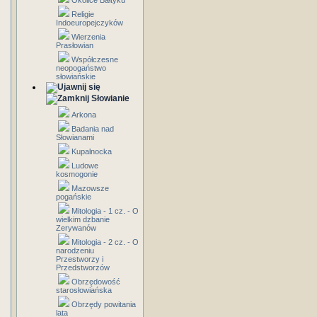
Okolice Bałtyku
Religie
Indoeuropejczyków
Wierzenia
Prasłowian
Współczesne
neopogaństwo
słowiańskie
Słowianie
Arkona
Badania nad
Słowianami
Kupalnocka
Ludowe
kosmogonie
Mazowsze
pogańskie
Mitologia - 1 cz. - O
wielkim dzbanie
Zerywanów
Mitologia - 2 cz. - O
narodzeniu
Przestworzy i
Przedstworzów
Obrzędowość
starosłowiańska
Obrzędy powitania
lata