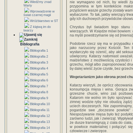
Wiedźmy znad
nie wymagano od nich, by wiedli życ
Warty
przypomina w tym kontekście mak
przyjściem wasze grzechy zostały wam
Wprowadzenie w
wybaczone
. To tak, jakby wierzący tr
świat czarnej magii
gdy ich duchowych przywódców obowiąz
Wróżbiarstwo w ST
Z klątwą im do
Chrystus był świadom tego stanu 
twarzy
wierzących. W
Księdze
mówi bowiem:
na myśli powstrzymanie się od [mienia
Podobnie rzecz się ma w przypadku m
Bibliografia
jako narzucony przez Kościół. Ten
Bibliografia 1
wystarczyło się ożenić, aby akt seksua
uświęcony. Katarzy natomiast uważali,
Bibliografia 2
małżeństwo z możliwością czystości 
Bibliografia 3
grzechu, mógł albo zaproponować drugie
Bibliografia 4
by dalej wieść życie czyste, bez grzec
Bibliografia 5
Wegetarianizm jako obrona przed ch
Bibliografia 6
Katarzy wierzyli, że oprócz obcowania
Bibliografia 7
konsumpcja mięsa i wina. Gorąca zw
Bibliografia 8
grzeszne chucie, wino zaś pozbawi
Katarom nie wolno im było spożywać 
Bibliografia 9
zimnej wodzie ryby nie obudzą żądz) 
Bibliografia 10
uciech doczesnych. Nie zapominajmy,
Bibliografia 11
pogardzie swe „doczesne powłoki” o
Niespożywanie mięsa było też podykt
Bibliografia 12
zarówno ludzi, jak i zwierząt. Wypływało
Bibliografia 13
że dusze transmigrują z ciała do ciał
w powłoce materialnej i połączyć si
Bibliografia 14
człowiecze i zwierzęce.