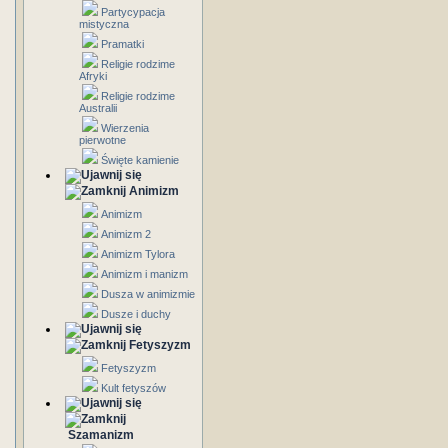
Partycypacja
mistyczna
Pramatki
Religie rodzime
Afryki
Religie rodzime
Australii
Wierzenia
pierwotne
Święte kamienie
Animizm
Animizm
Animizm 2
Animizm Tylora
Animizm i manizm
Dusza w animizmie
Dusze i duchy
Fetyszyzm
Fetyszyzm
Kult fetyszów
Szamanizm