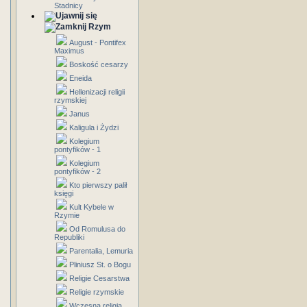
Stadnicy
Rzym
August - Pontifex
Maximus
Boskość cesarzy
Eneida
Hellenizacji religii
rzymskiej
Janus
Kaligula i Żydzi
Kolegium
pontyfików - 1
Kolegium
pontyfików - 2
Kto pierwszy palił
księgi
Kult Kybele w
Rzymie
Od Romulusa do
Republiki
Parentalia, Lemuria
Pliniusz St. o Bogu
Religie Cesarstwa
Religie rzymskie
Wczesna religia