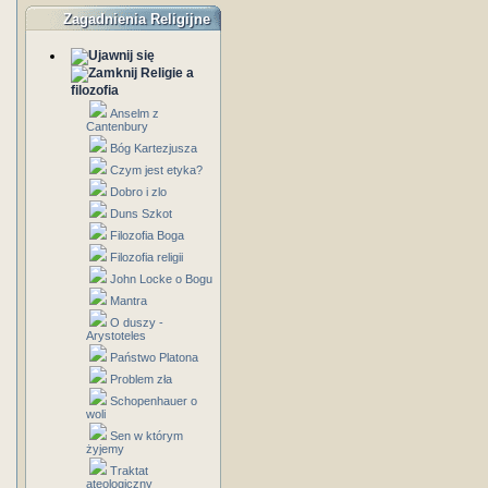
Zagadnienia Religijne
Religie a
filozofia
Anselm z
Cantenbury
Bóg Kartezjusza
Czym jest etyka?
Dobro i zlo
Duns Szkot
Filozofia Boga
Filozofia religii
John Locke o Bogu
Mantra
O duszy -
Arystoteles
Państwo Platona
Problem zła
Schopenhauer o
woli
Sen w którym
żyjemy
Traktat
ateologiczny