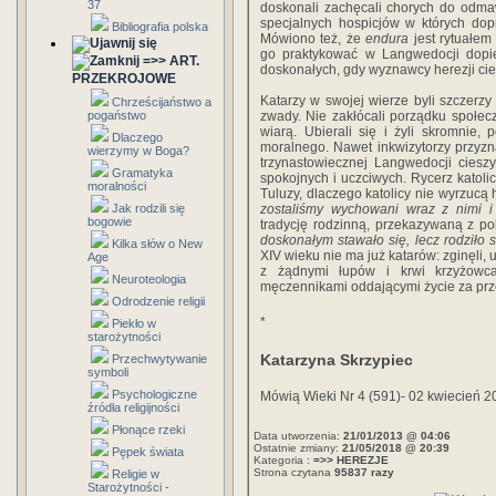
37
doskonali zachęcali chorych do odmawi
specjalnych hospicjów w których dop
Bibliografia polska
Mówiono też, że
endura
jest rytuałem
go praktykować w Langwedocji dopier
=>> ART.
doskonałych, gdy wyznawcy herezji cie
PRZEKROJOWE
Katarzy w swojej wierze byli szczerzy i 
Chrześcijaństwo a
pogaństwo
zwady. Nie zakłócali porządku społec
wiarą. Ubierali się i żyli skromnie
Dlaczego
moralnego. Nawet inkwizytorzy przyz
wierzymy w Boga?
trzynastowiecznej Langwedocji ciesz
Gramatyka
spokojnych i uczciwych. Rycerz katol
moralności
Tuluzy, dlaczego katolicy nie wyrzucą
Jak rodzili się
zostaliśmy wychowani wraz z nimi i
bogowie
tradycję rodzinną, przekazywaną z p
doskonałym stawało się, lecz rodziło 
Kilka słów o New
XIV wieku nie ma już katarów: zginęli, uc
Age
z żądnymi łupów i krwi krzyżowca
Neuroteologia
męczennikami oddającymi życie za prz
Odrodzenie religii
*
Piekło w
starożytności
Katarzyna Skrzypiec
Przechwytywanie
symboli
Psychologiczne
Mówią Wieki Nr 4 (591)- 02 kwiecień 2
źródła religijności
Płonące rzeki
Data utworzenia:
21/01/2013 @ 04:06
Ostatnie zmiany:
21/05/2018 @ 20:39
Pępek świata
Kategoria :
=>> HEREZJE
Strona czytana
95837 razy
Religie w
Starożytności -