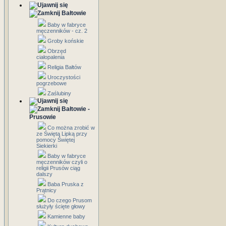
Bałtowie
Baby w fabryce
męczenników - cz. 2
Groby końskie
Obrzęd
ciałopalenia
Religia Bałtów
Uroczystości
pogrzebowe
Zaślubiny
Bałtowie -
Prusowie
Co można zrobić w
ze Świętą Lipką przy
pomocy Świętej
Siekierki
Baby w fabryce
męczenników czyli o
religii Prusów ciąg
dalszy
Baba Pruska z
Prątnicy
Do czego Prusom
służyły ścięte głowy
Kamienne baby