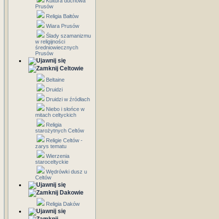
Kultura duchowa
Prusów
Religia Bałtów
Wiara Prusów
Ślady szamanizmu
w religijności
średniowiecznych
Prusów
Celtowie
Beltaine
Druidzi
Druidzi w źródłach
Niebo i słońce w
mitach celtyckich
Religia
starożytnych Celtów
Religie Celtów -
zarys tematu
Wierzenia
staroceltyckie
Wędrówki dusz u
Celtów
Dakowie
Religia Daków