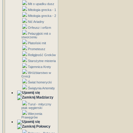
Mit o upadku dusz
Mitologia grecka - 1
Mitologia grecka - 2
Nić Ariadny
Orfeusz i orfizm
Pelazgijski mit o
stworzeniu
Platoński mit
Prometeusz
Religijność Greków
Starożytne misteria
Tajemnica Krety
Wróżbiarstwo w
Grecji
Świat homerycki
Świątynia Artemidy
Madziarzy
Turul - mityczny
ptak węgierski
Wierzenia
Prawęgrów
Połowcy