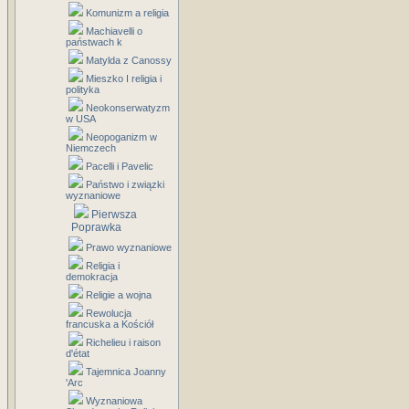
Komunizm a religia
Machiavelli o
państwach k
Matylda z Canossy
Mieszko I religia i
polityka
Neokonserwatyzm
w USA
Neopoganizm w
Niemczech
Pacelli i Pavelic
Państwo i związki
wyznaniowe
Pierwsza
Poprawka
Prawo wyznaniowe
Religia i
demokracja
Religie a wojna
Rewolucja
francuska a Kościół
Richelieu i raison
d'état
Tajemnica Joanny
'Arc
Wyznaniowa