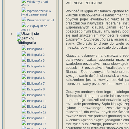
Wiedźmy znad
WOLNOŚĆ RELIGIJNA
Warty
Wprowadzenie w
Wolność religijna w Stanach Zjednoczo
świat czarnej magii
klauzuli ustanowienia (
establishment c
obydwu pojęć ewoluowało wraz ze zmie
Wróżbiarstwo w ST
orzecznictwa najwyższej federalnej in
Z klątwą im do
wspomnianych klauzul. Zanim jednak
twarzy
poszczególnymi klauzulami, należy podk
się nad znaczeniem wolności religij
Cantwell v. Connecticut
oraz
Everson v.
Bibliografia
stany. Otworzyło to drogę do wielu
mieszkańców i doprowadziło do dyskusj
Bibliografia 1
Bibliografia 2
Klauzula ustanowienia oznacza przede 
państwowej, zakaz tworzenia przez 
Bibliografia 3
względem pozostałych oraz obowiązek t
Bibliografia 4
sposób niż pozostałych. Analizując or
Stanach Zjednoczonych funkcjonuje 
Bibliografia 5
występowanie dwóch stanowisk w rzeczo
Bibliografia 6
założeniem jest całkowity rozdział p
Bibliografia 7
reprezentowany przez zwolenników neutra
Bibliografia 8
Gorącym orędownikiem tego ostatniego
Bibliografia 9
Rehnquist, dlatego ostatnie lata orzec
interpretacja klauzuli ustanowienia w
Bibliografia 10
rezultacie precedensy Sądu Najwyższe
Bibliografia 11
sytuacji dobrowolnego uczestnictwa w je
milczenia”, dla celów innych niż świecki
Bibliografia 12
również modlitwę podczas graduacji w s
Bibliografia 13
w celach wyznaniowych (
Abington Schoo
Bibliografia 14
sfer życia publicznego, ponieważ na m
otwieranie sesji legislatur stanowych m