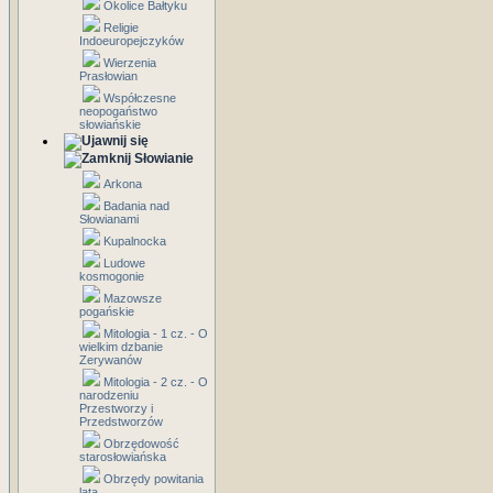
Okolice Bałtyku
Religie
Indoeuropejczyków
Wierzenia
Prasłowian
Współczesne
neopogaństwo
słowiańskie
Słowianie
Arkona
Badania nad
Słowianami
Kupalnocka
Ludowe
kosmogonie
Mazowsze
pogańskie
Mitologia - 1 cz. - O
wielkim dzbanie
Zerywanów
Mitologia - 2 cz. - O
narodzeniu
Przestworzy i
Przedstworzów
Obrzędowość
starosłowiańska
Obrzędy powitania
lata