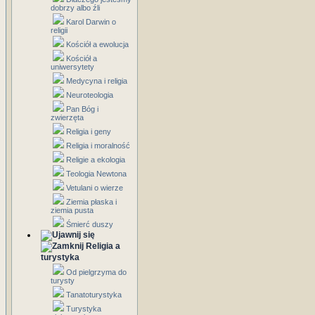
dobrzy albo źli
Karol Darwin o
religii
Kościół a ewolucja
Kościół a
uniwersytety
Medycyna i religia
Neuroteologia
Pan Bóg i
zwierzęta
Religia i geny
Religia i moralność
Religie a ekologia
Teologia Newtona
Vetulani o wierze
Ziemia płaska i
ziemia pusta
Śmierć duszy
Religia a
turystyka
Od pielgrzyma do
turysty
Tanatoturystyka
Turystyka