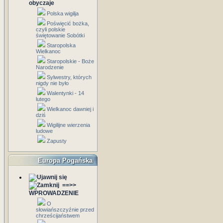
obyczaje
Polska wigilja
Poświęcić bożka,
czyli polskie
świętowanie Sobótki
Staropolska
Wielkanoc
Staropolskie - Boże
Narodzenie
Sylwestry, których
nigdy nie było
Walentynki - 14
lutego
Wielkanoc dawniej i
dziś
Wigilijne wierzenia
ludowe
Zapusty
Europa Pogańska
==>>
WPROWADZENIE
O
słowiańszczyźnie przed
chrześcijaństwem