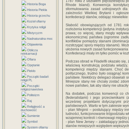
1787 roku z udziałem pięćdziesięciu 
Historia Boga
Rhode Island). Konwencja konstytuc
sformułowania zasad ustrojowych dl
Historia Piekła
zależności Wielkiej Brytanii i ogłos
Historia grzechu
konfederacji stanów, oddając niewielk
Kozioł ofiarny
Słabość obowiązujących od 1781 roku
Krytyka religii
rozłożenia kompetencji (jedyna instytu
Mistycyzm
prawa; co więcej, stany mogły wpływać
ekonomicznej państwa (ogromne zadłuż
Nadnaturalna moc
konfliktów pomiędzy stanami (dominacj
Objawienia
rozstrzygać spory między stanami). Możn
ułożenia nowych zasad funkcjonowania 
Oblicza
Konfederacji miały im tylko pomóc w ksz
reinkarnacji
Ofiara
Podczas obrad w Filadelfii okazało się
Opętanie
właściwą konstrukcją podziału władzy
kompetencji między stanami. Choć de
Piekło
politycznego, trudno było osiągnąć k
Początki badań
państwie. Niektórzy delegaci obawiali s
religii PL
Mniejsze stany nie chciały zostać zdo
nowe państwo, tak aby stany nie utraciły i
Początki
religioznawstwa
Na dodatek, podczas konwencji co c
Politeizm
(federalistami) i jego przeciwnikami 
Raj
wcześniej projektami dotyczącymi prz
państwowych. Warto w tym zakresie wyr
Religijność a
- plan Wirginii – postulujący między i
duchowość
ludności, funkcjonowanie trójpodziału 
Sumienie
wzajemnej kontroli i równowagi między 
Symbol
- plan New Jersey – zakładający jedno
stanów mniejszych względem większych
System ofiarny