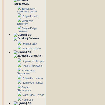
Etruskowie
Etruskowie -
zakładnicy bogów
Religia Etruska
Wierzenia
Etrusków
Święte Księgi
Etrusków
Galowie
Religia Galów
Wierzenia Galów
Germanie
Bogowie i Olbrzymi
Kodeks Królewski
Kosmologia
Germanów
Religia Germanów
Religie Germanów
Saga o
Nibelungach
Stara Edda - Prolog
Yggdrasil