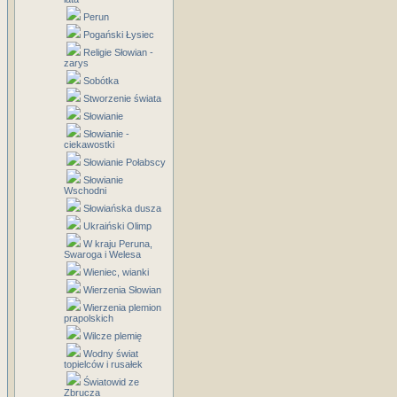
Perun
Pogański Łysiec
Religie Słowian -
zarys
Sobótka
Stworzenie świata
Słowianie
Słowianie -
ciekawostki
Słowianie Połabscy
Słowianie
Wschodni
Słowiańska dusza
Ukraiński Olimp
W kraju Peruna,
Swaroga i Welesa
Wieniec, wianki
Wierzenia Słowian
Wierzenia plemion
prapolskich
Wilcze plemię
Wodny świat
topielców i rusałek
Światowid ze
Zbrucza