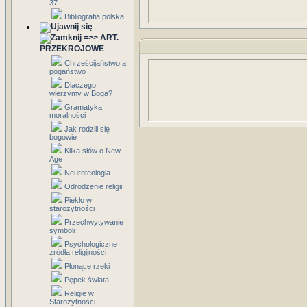
37
Bibliografia polska
=>> ART.
PRZEKROJOWE
Chrześcijaństwo a
pogaństwo
Dlaczego
wierzymy w Boga?
Gramatyka
moralności
Jak rodzili się
bogowie
Kilka słów o New
Age
Neuroteologia
Odrodzenie religii
Piekło w
starożytności
Przechwytywanie
symboli
Psychologiczne
źródła religijności
Płonące rzeki
Pępek świata
Religie w
Starożytności -