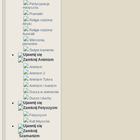
Partycypacja
mistyczna
Pramatki
Religie rodzime
Afryki
Religie rodzime
Australii
Wierzenia
pierwotne
Święte kamienie
Animizm
Animizm
Animizm 2
Animizm Tylora
Animizm i manizm
Dusza w animizmie
Dusze i duchy
Fetyszyzm
Fetyszyzm
Kult fetyszów
Szamanizm