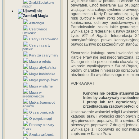
większość stanów posiadała własne Kar
Znaki Zodiaku w
obywateli. Choć federalne
Bill of Righ
mitach
wiążącym dla całego systemu prawnego
ograniczenia Karty Praw odnoszą się t
Magia
roku (
Gitlow v. New York
) oraz kolejne
konieczność ochrony podstawowych p
Astrologia
Paradoksalnie zatem takie gwarancje
Czarownice
wynikające z federalnej ustawy zasadn
Litewskie
życie
Bill of Rights
. Interpretacja 
Czary i czarownice
amerykańskiego prawa konstytucyjne
prawodawstwo poszczególnych stanów, kt
Czary i czarty
polskie
Stworzenie katalogu praw i wolności 
Kary za czarymary
Karcie Praw nie jest nieograniczona; c
Magia a religia
Dlatego nie do przecenienia okazała się
wolności wynikających z
Bill of Rights
Magia afrykańska
ogólny charakter niniejszego opracowan
Magia babilońska
niezbędne dla współczesnego rozumieni
Magia podbija świat
POPRAWKA I
Magia w islamie
Magia w
Kongres nie będzie stanowił ż
średniowieczu
które by zakazywały swobodneg
i prasy lub też ograniczał
Matka Joanna od
Aniołów
przedkładania rządowi petycji o
Ustanowienie wolności religii i wolnośc
O czarownicach
katalogu praw i wolności chronionych
O pojęciu magii
być pierwotnie poprawką III, a otwiera 
Procesy o czary -
pierwszych poprawek. Z drugiej jednak
Prusy
wynikające z I poprawki do konstytuc
zapisane w Karcie Praw.
Sztuka wróżenia