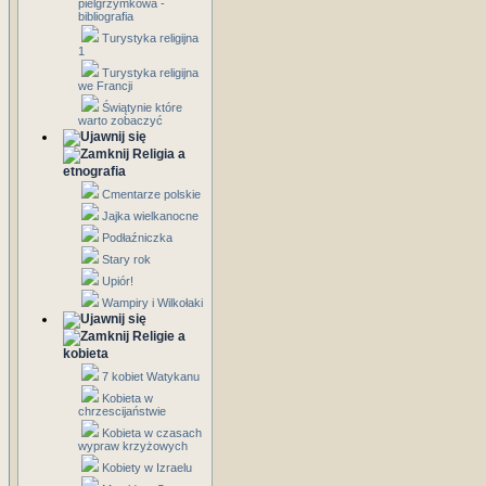
pielgrzymkowa -
bibliografia
Turystyka religijna
1
Turystyka religijna
we Francji
Świątynie które
warto zobaczyć
Religia a
etnografia
Cmentarze polskie
Jajka wielkanocne
Podłaźniczka
Stary rok
Upiór!
Wampiry i Wilkołaki
Religie a
kobieta
7 kobiet Watykanu
Kobieta w
chrzescijaństwie
Kobieta w czasach
wypraw krzyżowych
Kobiety w Izraelu