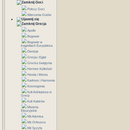
Goci
Polscy Goci
Wierzenia Gotów
Grecja
Apollo
Bogowie
Bogowie w
tragediach Eurypidesa
Dionizje
Grecja i Egipt
Grecka świątynia
Hermes Kylleński
Hestia i Westa
Kadmos i Harmonia
Kosmogonia
Kult Asklepiosa w
Grecji
Kult Kabirów
Misteria
Eleuzyjskie
Mit Adonisa
Mit Orfeusza
Mit Syzyfa