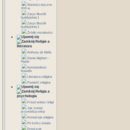
Wartości etyczne
XVII w.
Zarys filozofii
buddyjskiej 1
Zarys filozofii
buddyjskiej 2
Źródło moralności
Religie a
literatura
Anthony de Mello
Dante Alighieri -
Piekło
Konstandinos
Kawafis
Literatura religijna
Powieść religijna
Religia a
psychologia
Freud wobec religii
Jak zostać
przywódcą sekty
Konwersja religijna
Po końcu świata
Przeżycie