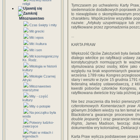
Rozwój historii
religii
Tymczasem po uchwaleniu Karty Praw, 
siedemnaście dodatkowych poprawek zmi
to niewątpliwie o skomplikowanym proc
Mitoznawstwo
charakteru. Współcześnie wszystkie pop
nazwie: „Artykuły uzupełniające lub 
Czas święty i mity
ratyfikowane przez zgromadzenia poszcz
Mit grecki
...
Mit i epos
Mit i kultura
KARTA PRAW
Mit i sen
Większość Ojców Założycieli była świad
Mit kosmogoniczny
dlatego wkrótce po ratyfikacji ustawy
Ks. Rodz.
konstytucyjnych normujących te ważne
Mitologia w historii
stymulowana przez osoby, które jako 
kultury
względu na brak wspomnianych gwaranc
września 1789 roku Kongres przegłosow
Mitologie Czarnej
stany i weszło w życie 15 grudnia 1791 
Afryki
federalną władzę ustawodawczą, z któ
Mitoznawstwo
kwestii poborów członków Kongresu, 
starożytne
ratyfikowana dwieście trzy lata później j
Mity - część
kultury
Nie bez znaczenia dla treści pierwszyc
czterotomowych
Komentarzach praw A
Mity o potopie
głównym źródłem wiedzy na ten temat wś
Na początku była
Blackstone’a gwarancje procesowe (m.
woda
double jeopardy
) oraz gwarancje nien
Potwory ludzko-
Rights
, James Madison, tworząc doku
zwierzęce
dokumentów ery kolonialnej,
Deklaracji 
Ptaki w mitach i
legendach
Karta Praw wylicza podstawowe prawa 