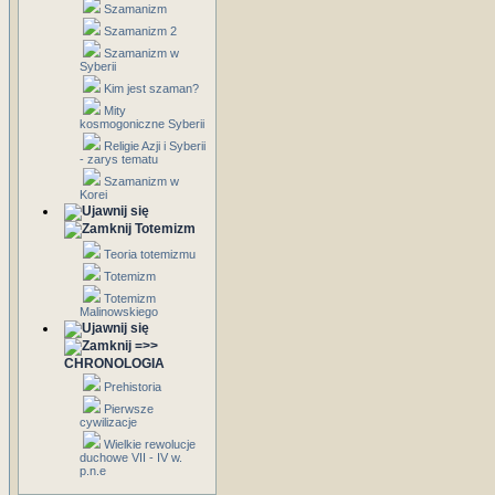
Szamanizm
Szamanizm 2
Szamanizm w
Syberii
Kim jest szaman?
Mity
kosmogoniczne Syberii
Religie Azji i Syberii
- zarys tematu
Szamanizm w
Korei
Totemizm
Teoria totemizmu
Totemizm
Totemizm
Malinowskiego
=>>
CHRONOLOGIA
Prehistoria
Pierwsze
cywilizacje
Wielkie rewolucje
duchowe VII - IV w.
p.n.e