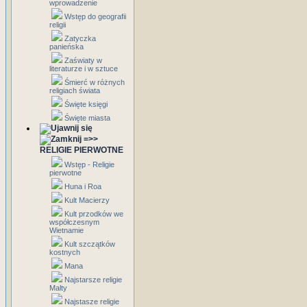
wprowadzenie
Wstęp do geografii
religii
Zatyczka
panieńska
Zaświaty w
literaturze i w sztuce
Śmierć w różnych
religiach świata
Święte księgi
Święte miasta
=>>
RELIGIE PIERWOTNE
Wstęp - Religie
pierwotne
Huna i Roa
Kult Macierzy
Kult przodków we
współczesnym
Wietnamie
Kult szczątków
kostnych
Mana
Najstarsze religie
Malty
Najstasze religie