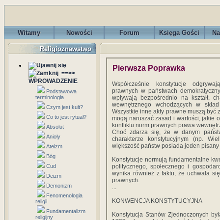
Witamy
Nowości
Forum
Księga Gości
Na
Religioznawstwo
Pierwsza Poprawka
==>>
WPROWADZENIE
Współcześnie konstytucje odgrywa
prawnych w państwach demokratyczny
Podstawowa
terminologia
wpływają bezpośrednio na kształt, ch
wewnętrznego wchodzących w skład
Czym jest kult?
Wszystkie inne akty prawne muszą być z
Co to jest rytuał?
mogą naruszać zasad i wartości, jakie o
konfliktu norm prawnych prawa wewnętrzn
Absolut
Choć zdarza się, że w danym państw
Anioły
charakterze konstytucyjnym (np. Wie
większość państw posiada jeden pisany
Ateizm
Bóg
Konstytucje normują fundamentalne kw
Cud
politycznego, społecznego i gospodar
wynika również z faktu, że uchwala si
Deizm
prawnych.
Demonizm
...
Fenomenologia
KONWENCJA KONSTYTUCYJNA
religii
Fundamentalizm
Konstytucja Stanów Zjednoczonych była
religijny