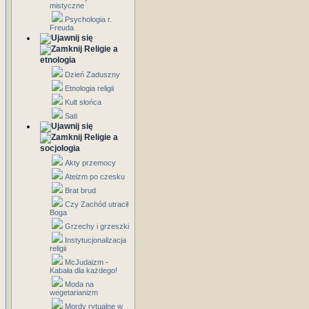
mistyczne
Psychologia r.
Freuda
Religie a
etnologia
Dzień Zaduszny
Etnologia religii
Kult słońca
Sati
Religie a
socjologia
Akty przemocy
Ateizm po czesku
Brat brud
Czy Zachód utracił
Boga
Grzechy i grzeszki
Instytucjonalizacja
religii
McJudaizm -
Kabała dla każdego!
Moda na
wegetarianizm
Mordy rytualne w