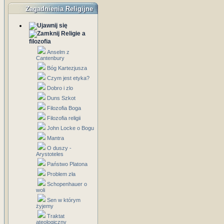
Zagadnienia Religijne
Religie a
filozofia
Anselm z
Cantenbury
Bóg Kartezjusza
Czym jest etyka?
Dobro i zlo
Duns Szkot
Filozofia Boga
Filozofia religii
John Locke o Bogu
Mantra
O duszy -
Arystoteles
Państwo Platona
Problem zła
Schopenhauer o
woli
Sen w którym
żyjemy
Traktat
ateologiczny