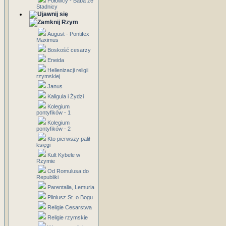
Połowcy - Baba ze
Stadnicy
Rzym
August - Pontifex
Maximus
Boskość cesarzy
Eneida
Hellenizacji religii
rzymskiej
Janus
Kaligula i Żydzi
Kolegium
pontyfików - 1
Kolegium
pontyfików - 2
Kto pierwszy palił
księgi
Kult Kybele w
Rzymie
Od Romulusa do
Republiki
Parentalia, Lemuria
Pliniusz St. o Bogu
Religie Cesarstwa
Religie rzymskie