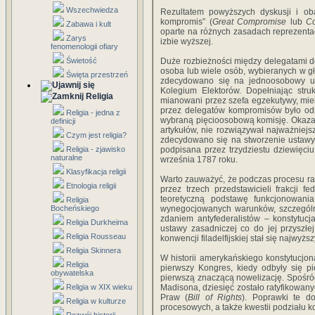
Wszechwiedza
Rezultatem powyższych dyskusji i ob
kompromis” (
Great Compromise
lub
C
Zabawa i kult
oparte na różnych zasadach reprezentacj
Zarys
izbie wyższej.
fenomenologii ofiary
Świetość
Duże rozbieżności między delegatami do
osoba lub wiele osób, wybieranych w 
Święta przestrzeń
zdecydowano się na jednoosobowy urz
Kolegium Elektorów. Dopełniając stru
Religia
mianowani przez szefa egzekutywy, mie
przez delegatów kompromisów było odrz
Religia - jedna z
wybraną pięcioosobową komisję. Okazał
definicji
artykułów, nie rozwiązywał najważniejs
Czym jest religia?
zdecydowano się na stworzenie ustawy z
Religia - zjawisko
podpisana przez trzydziestu dziewięci
naturalne
września 1787 roku.
Klasyfikacja religii
Warto zauważyć, że podczas procesu rat
Etnologia religii
przez trzech przedstawicieli frakcji
teoretyczną podstawę funkcjonowani
Religia
Bocheńskiego
wynegocjowanych warunków, szczególni
zdaniem antyfederalistów – konstytuc
Religia Durkheima
ustawy zasadniczej co do jej przyszł
Religia Rousseau
konwencji filadelfijskiej stał się naj
Religia Skinnera
W historii amerykańskiego konstytucjon
Religia
pierwszy Kongres, kiedy odbyły się p
obywatelska
pierwszą znaczącą nowelizację. Spośr
Religia w XIX wieku
Madisona, dziesięć zostało ratyfikowany
Praw (
Bill of Rights
). Poprawki te d
Religia w kulturze
procesowych, a także kwestii podziału 