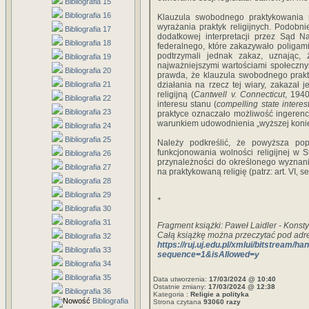
Bibliografia 15
Bibliografia 16
Klauzula swobodnego praktykowania r
wyrażania praktyk religijnych. Podobn
Bibliografia 17
dodatkowej interpretacji przez Sąd N
Bibliografia 18
federalnego, które zakazywało poliga
podtrzymali jednak zakaz, uznając,
Bibliografia 19
najważniejszymi wartościami społeczny
Bibliografia 20
prawda, że klauzula swobodnego prakt
Bibliografia 21
działania na rzecz tej wiary, zakazał 
religijną (
Cantwell v. Connecticut
, 194
Bibliografia 22
interesu stanu (
compelling state interes
Bibliografia 23
praktyce oznaczało możliwość ingerenc
warunkiem udowodnienia „wyższej koniec
Bibliografia 24
Bibliografia 25
Należy podkreślić, że powyższa po
funkcjonowania wolności religijnej w
Bibliografia 26
przynależności do określonego wyznan
Bibliografia 27
na praktykowaną religię (patrz: art. VI, sek
Bibliografia 28
Bibliografia 29
*
Bibliografia 30
Bibliografia 31
Fragment książki:
Paweł Laidler -
Konsty
Całą książkę można przeczytać pod adr
Bibliografia 32
https://ruj.uj.edu.pl/xmlui/bitstream
Bibliografia 33
sequence=1&isAllowed=y
Bibliografia 34
Bibliografia 35
Data utworzenia:
17/03/2024 @ 10:40
Ostatnie zmiany:
17/03/2024 @ 12:38
Bibliografia 36
Kategoria :
Religie a polityka
Bibliografia
Strona czytana
93060 razy