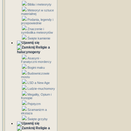
Biblia i meteoryty
Meteoryt w sztuce
materialnej
Podania, legendy i
przepowiednie
Znaczenie i
symbolika meteorytów
Święte kamienie
Religie a
halucynogeny
Asasyni -
Fanatyczni mordercy
Bogini maku
Budowniczowie
mostu
LSD a New Age
Ludzie-muchomory
Megality, Opium i
Konopie
Pejotyzm
Szamanizm a
ekstaza
Święte grzyby
Religie a