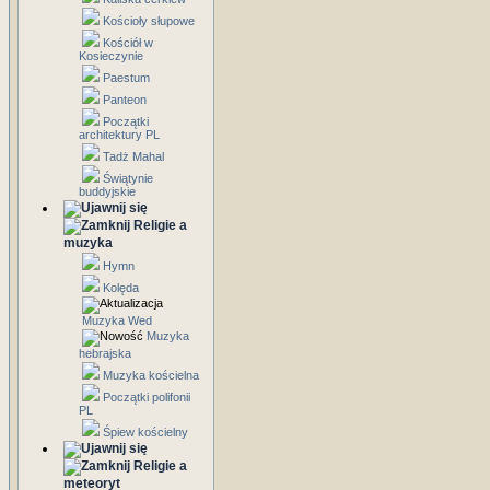
Kościoły słupowe
Kościół w
Kosieczynie
Paestum
Panteon
Początki
architektury PL
Tadż Mahal
Świątynie
buddyjskie
Religie a
muzyka
Hymn
Kolęda
Muzyka Wed
Muzyka
hebrajska
Muzyka kościelna
Początki polifonii
PL
Śpiew kościelny
Religie a
meteoryt