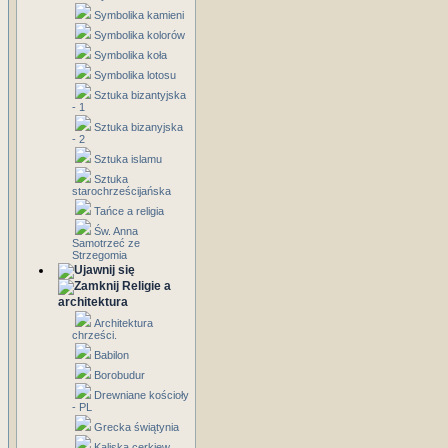
Symbolika kamieni
Symbolika kolorów
Symbolika koła
Symbolika lotosu
Sztuka bizantyjska
- 1
Sztuka bizanyjska
- 2
Sztuka islamu
Sztuka
starochrześcijańska
Tańce a religia
Św. Anna
Samotrzeć ze
Strzegomia
Religie a
architektura
Architektura
chrześci.
Babilon
Borobudur
Drewniane kościoły
- PL
Grecka świątynia
Kaliska cerkiew