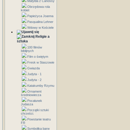
Matylda z Canossy
Obrzędowa rola
kobiet
Papieżyca Joanna
Pasqualina Lehner
Wdowy w Kościele
Religie a
sztuka
100 filmów
biblijnych
Film o świętym
Fresk w Staszowie
Gwiazda
Judyta - 1
Judyta - 2
Katakumby Rzymu
Ornament
średniowiecza
Pocałunek
Judasza
Początki sztuki
chrześci.
Powstanie teatru
FR
Symbolika barw