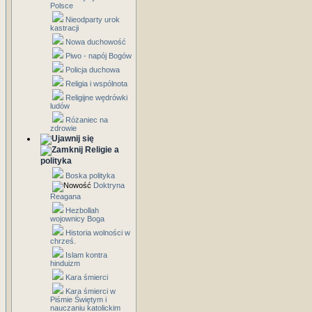
Polsce
Nieodparty urok
kastracji
Nowa duchowość
Piwo - napój Bogów
Policja duchowa
Religia i wspólnota
Religijne wędrówki
ludów
Różaniec na
zdrowie
Religie a
polityka
Boska polityka
Doktryna
Reagana
Hezbollah
wojownicy Boga
Historia wolności w
chrześ.
Islam kontra
hinduizm
Kara śmierci
Kara śmierci w
Piśmie Świętym i
nauczaniu katolickim