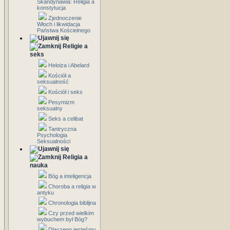
Skandynawia: Religia a
konstytucja
Zjednoczenie
Włoch i likwidacja
Państwa Kościelnego
Religie a
seks
Heloiza i Abelard
Kościół a
seksualność
Kościół i seks
Pesymizm
seksualny
Seks a celibat
Tantryczna
Psychologia
Seksualności
Religia a
nauka
Bóg a inteligencja
Choroba a religia w
antyku
Chronologia biblijna
Czy przed wielkim
wybuchem był Bóg?
Dlaczego jesteśmy