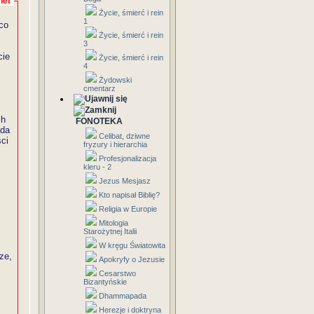
net
Życie, śmierć i rein
1
co
Życie, śmierć i rein
3
cie
Życie, śmierć i rein
4
.
Żydowski
cmentarz
ch
FONOTEKA
ada
Celibat, dziwne
ci
fryzury i hierarchia
Profesjonalizacja
kleru - 2
Jezus Mesjasz
Kto napisał Biblię?
Religia w Europie
Mitologia
Starożytnej Italii
W kręgu Światowita
ze,
Apokryfy o Jezusie
Cesarstwo
Bizantyńskie
Dhammapada
Herezje i doktryna