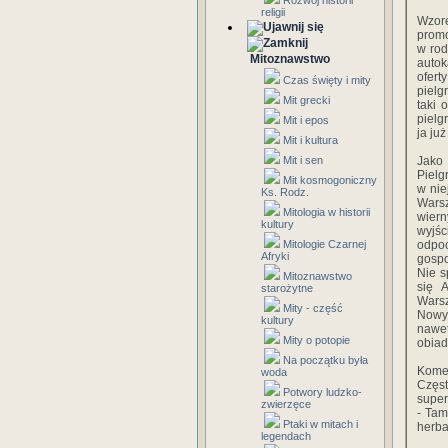
Rozwój historii
religii
Wzore
promo
w rod
Mitoznawstwo
autok
ofert
Czas święty i mity
pielg
Mit grecki
taki 
pielg
Mit i epos
ja ju
Mit i kultura
Mit i sen
Jako
Pielg
Mit kosmogoniczny
w nie
Ks. Rodz.
Warsz
Mitologia w historii
wiern
kultury
wyjś
Mitologie Czarnej
odpo
Afryki
gospo
Nie s
Mitoznawstwo
się A
starożytne
Warsz
Mity - część
Nowy
kultury
nawet
Mity o potopie
obiad
Na początku była
Kome
woda
Częst
Potwory ludzko-
super
zwierzęce
- Tam
Ptaki w mitach i
herba
legendach