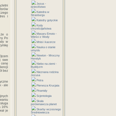
Jezus -
cletni
dzieciństwo
atorów
Katedra w
 czego
Strasburgu
res i
Katedry gotyckie
Kody
chrześcijaństwa
Masaru Emoto -
 że o
Wieści z Wody
ny. Po
 gdy w
Mnisi i kacerze
rzymkę
Nauka o stanie
umyslu
Newton - Mroczny
 Ojcem
Heretyk
ej swe
a cenę
Niebo na ziemi -
Buddyzm
iencji
ół bez
Nieznana rodzina
Jezusa
Petra
tyczne
 - ale
Pierwsza Krucjata
Piramidy
Scjentologia
ijnych
owaniu
Skala
usługa
porównawcza planet
na 16%
Skarby wczesnego
wał je
Średniowiecza