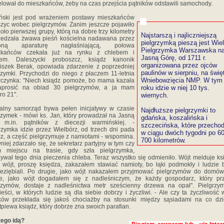
lował do mieszkańców, żeby na czas przejścia pątników odstawili samochody.
ński jest pod wrażeniem postawy mieszkańców
zyc wobec pielgrzymów. Zanim jeszcze pojawiło
zoło pierwszej grupy, którą na dobre trzy kilometry
Najstarszą i najliczniejszą
zedzała żwawa pieśń kościelna nadawana przez
pielgrzymką pieszą jest Wie
ioną aparaturę nagłaśniającą, połowa
Pielgrzymka Warszawska n
zkańców czekała już na rynku z chlebem i
Jasną Górę, od 1711 r.
iem. Daleszycki proboszcz, ksiądz kanonik
organizowana przez ojców
iszek Berak, opowiada zdarzenie z poprzedniej
paulinów w sierpniu, na świę
rzymki. Przychodzi do niego z płaczem 11-letnia
Wniebowzięcia NMP. W tym
czynka: "Niech ksiądz pomoże, bo mama kazała
aprosić na obiad 30 pielgrzymów, a ja mam
roku idzie w niej 10 tys.
ro 21".
wiernych.
alny samorząd bywa pełen inicjatywy w czasie
Najdłuższe pielgrzymki to
rzymek - mówi ks. Jan, który prowadzał na Jasną
gdańska, koszalińska i
 m.in. pątników z diecezji warmińskiej. -
szczecińska, które przecho
rzymka idzie przez Wielbórz, od trzech dni pada
w ciągu dwóch tygodni po 60
z, a część pielgrzymuje z namiotami - wspomina.
700 kilometrów.
niej zdarzało się, że sekretarz partyjny w tym czy
m miejscu na trasie, gdy szła pielgrzymka,
ywał tego dnia pieczenia chleba. Teraz wszystko się odmieniło. Wójt melduje ks
 wójt, proszę księdza, zakazałem stawiać namioty, bo łąki podmokły i ludzie 
eziębiali. Po drugie, jako wójt nakazałem przyjmować pielgrzymów do domów
ie, jako wójt dogadałem się z nadleśniczym, że każdy gospodarz, który pr
grzymów, dostaje z nadleśnictwa metr sześcienny drzewa na opał". Pielgrzy
eści, w których ludzie są dla siebie dobrzy i życzliwi. - Ale czy ta życzliwość
ików przekłada się jakoś chociażby na stosunki między sąsiadami na co dzi
piewa ksiądz, który dobrze zna swoich parafian.
ego idą?