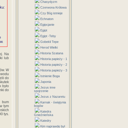
Chasydyzm
ku:
Czerwona Królowa
Czy Bóg istnieje
Echnaton
Egipcjanie
Egipt
Egipt -Teby
e
ów.
Gobekli Tepe
Herod Wielki
Historia Szatana
ej. Na
ki lub
Historia papieży - 1
Historia papieży - 2
mów. W
Historia papieży - 3
powodu
Istnienie Boga
ili do
Japonia
Skutek
k było
Jezus inne
mki do
spojrzenie
Jezus z Nazaretu
y bum
Karnak - świątynia
bogów
 w tym
wskich
Katedra
0 tys.
Gnieźnieńska
Katedry
Kim naprawdę był