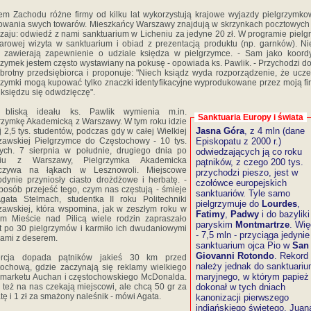
m Zachodu różne firmy od kilku lat wykorzystują krajowe wyjazdy pielgrzymk
wania swych towarów. Mieszkańcy Warszawy znajdują w skrzynkach pocztowych 
zaju: odwiedź z nami sanktuarium w Licheniu za jedyne 20 zł. W programie pielg
arowej wizyta w sanktuarium i obiad z prezentacją produktu (np. garnków). Ni
y zawierają zapewnienie o udziale księdza w pielgrzymce. - Sam jako koord
rzymek jestem często wystawiany na pokusę - opowiada ks. Pawlik. - Przychodzi d
obrotny przedsiębiorca i proponuje: "Niech ksiądz wyda rozporządzenie, że ucze
rzymki mogą kupować tylko znaczki identyfikacyjne wyprodukowane przez moją fi
ż księdzu się odwdzięczę".
 bliską ideału ks. Pawlik wymienia m.in.
Sanktuaria Europy i świata
rzymkę Akademicką z Warszawy. W tym roku idzie
Jasna Góra
, z 4 mln (dane
j 2,5 tys. studentów, podczas gdy w całej Wielkiej
awskiej Pielgrzymce do Częstochowy - 10 tys.
Episkopatu z 2000 r.)
ych. 7 sierpnia w południe, drugiego dnia po
odwiedzających ją co roku
ciu z Warszawy, Pielgrzymka Akademicka
pątników, z czego 200 tys.
czywa na łąkach w Lesznowoli. Miejscowe
przychodzi pieszo, jest w
dynie przyniosły ciasto drożdżowe i herbatę. -
czołówce europejskich
posób przejeść tego, czym nas częstują - śmieje
sanktuariów. Tyle samo
gata Stelmach, studentka II roku Politechniki
pielgrzymuje do
Lourdes
,
awskiej, która wspomina, jak w zeszłym roku w
Fatimy
,
Padwy
i do bazyliki
m Mieście nad Pilicą wiele rodzin zapraszało
paryskim
Montmartrze
. Wię
 po 30 pielgrzymów i karmiło ich dwudaniowymi
- 7,5 mln - przyciąga jedynie
ami z deserem.
sanktuarium ojca Pio w
San
Giovanni Rotondo
. Rekord
rcja dopada pątników jakieś 30 km przed
należy jednak do sanktuari
ochową, gdzie zaczynają się reklamy wielkiego
maryjnego, w którym papież
marketu Auchan i częstochowskiego McDonalda.
 też na nas czekają miejscowi, ale chcą 50 gr za
dokonał w tych dniach
tę i 1 zł za smażony naleśnik - mówi Agata.
kanonizacji pierwszego
indiańskiego świętego, Juan