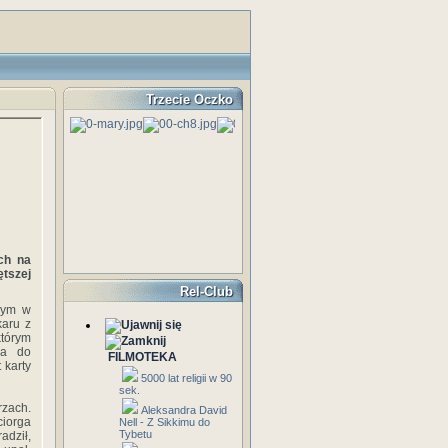
Trzecie Oczko
ch na
tszej
Rel-Club
czym w
karu z
którym
wa do
FILMOTEKA
 karty
5000 lat religii w 90
sek.
rzach.
Aleksandra David
ciorga
Nell - Z Sikkimu do
Tybetu
adził,