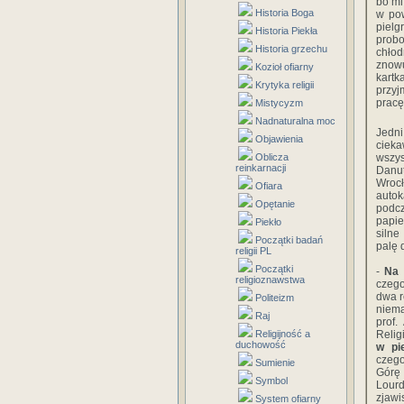
bo mi
Historia Boga
w pow
pielg
Historia Piekła
probo
Historia grzechu
chło
znowu
Kozioł ofiarny
kartk
Krytyka religii
przyj
pracę
Mistycyzm
Nadnaturalna moc
Jedni
Objawienia
cieka
Oblicza
wszys
reinkarnacji
Danut
Wroc
Ofiara
autok
Opętanie
podc
papie
Piekło
silne
Początki badań
palę 
religii PL
Początki
-
Na 
religioznawstwa
czego
dwa r
Politeizm
niem
Raj
prof.
Religijność a
Relig
duchowość
w pi
czego
Sumienie
Górę 
Symbol
Lourd
zjawis
System ofiarny