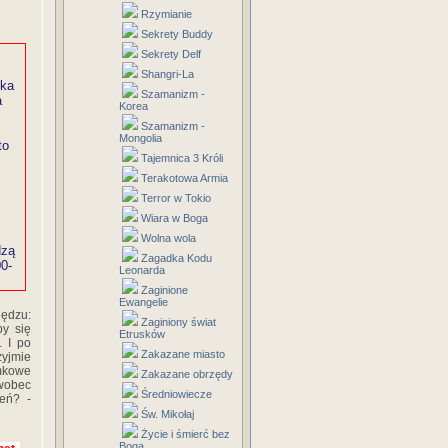
Rzymianie
Sekrety Buddy
Sekrety Delf
Shangri-La
lka
Szamanizm -
a
Korea
Szamanizm -
Mongolia
to
Tajemnica 3 Króli
Terakotowa Armia
Terror w Tokio
Wiara w Boga
Wolna wola
dzą
Zagadka Kodu
0-
Leonarda
Zaginione
Ewangelie
iędzu:
Zaginiony świat
by się
Etrusków
. I po
Zakazane miasto
zyjmie
mkowe
Zakazane obrzędy
 wobec
Średniowiecze
eń? -
Św. Mikołaj
Życie i śmierć bez
Boga