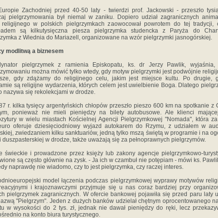
uropie Zachodniej przed 40-50 laty - twierdzi prof. Jackowski - przeszło tysią
aj pielgrzymowania był niemal w zaniku. Dopiero udział zagranicznych anim
 religijnego w polskich pielgrzymkach zaowocował powrotem do tej tradycji,
kładem są kilkutysięczna piesza pielgrzymka studencka z Paryża do Chart
rzymka z Wiednia do Mariazell, organizowane na wzór pielgrzymki jasnogórskiej.
zy modlitwą a biznesem
dynator pielgrzymek z ramienia Episkopatu, ks. dr Jerzy Pawlik, wyjaśnia,
rzymowaniu można mówić tylko wtedy, gdy motyw pielgrzymki jest podwójnie religij
sze, gdy zdążamy do religijnego celu, jakim jest miejsce kultu. Po drugie,
amie są religijne wydarzenia, których celem jest uwielbienie Boga. Dlatego pielg
o nazywa się rekolekcjami w drodze.
7 r. kilka tysięcy argentyńskich chłopów przeszło pieszo 600 km na spotkanie z
ym, ponieważ nie mieli pieniędzy na bilety autobusowe. Ale klienci mając
zytury w wielu miastach Kościelnej Agencji Pielgrzymkowej "Nomada", która z
uro oferuje dziesięciodniowy wyjazd autokarem do Rzymu, z udziałem w aud
skiej, zwiedzaniem kilku sanktuariów, jedną tylko mszą świętą w programie i na og
i duszpasterskiej w drodze, także uważają się za pełnoprawnych pielgrzymów.
 świeckie i prowadzone przez księży lub zakony agencje pielgrzymkowo-turys
wione są często głównie na zysk. - Ja ich w czambuł nie potępiam - mówi ks. Pawlik
edy naprawdę nie wiadomo, czy to jest pielgrzymka, czy raczej interes.
dnioeuropejski model łączenia podczas pielgrzymkowej wyprawy motywów relig
reacyjnymi i krajoznawczymi przyjmuje się u nas coraz bardziej przy organiz
ch pielgrzymek zagranicznych. W ofercie bankowej pojawiła się przed paru laty 
azwą "Pielgrzym". Jeden z dużych banków udzielał chętnym oprocentowanego 
tu w wysokości do 2 tys. zł, jednak nie dawał pieniędzy do ręki, lecz przekazy
średnio na konto biura turystycznego.