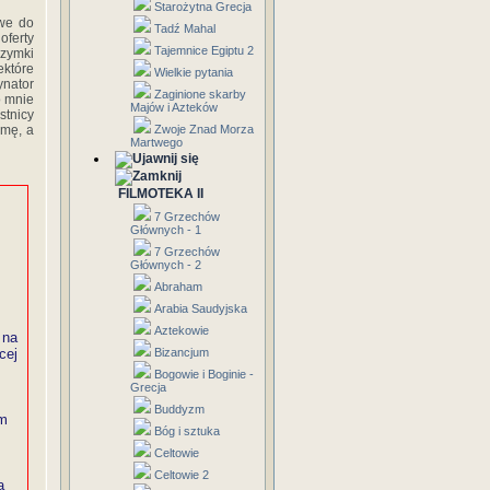
Starożytna Grecja
owe do
Tadź Mahal
oferty
Tajemnice Egiptu 2
rzymki
ektóre
Wielkie pytania
ynator
Zaginione skarby
o mnie
Majów i Azteków
stnicy
Zwoje Znad Morza
rmę, a
Martwego
FILMOTEKA II
7 Grzechów
Głównych - 1
7 Grzechów
Głównych - 2
Abraham
Arabia Saudyjska
Aztekowie
 na
Bizancjum
cej
Bogowie i Boginie -
Grecja
Buddyzm
um
Bóg i sztuka
Celtowie
Celtowie 2
a