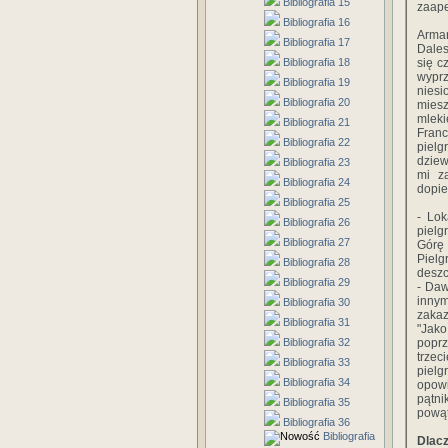
Bibliografia 15
zaape
Bibliografia 16
Arma
Bibliografia 17
Dales
Bibliografia 18
się c
wypr
Bibliografia 19
nies
Bibliografia 20
mies
mlek
Bibliografia 21
Franc
Bibliografia 22
pielg
dziew
Bibliografia 23
mi z
Bibliografia 24
dopie
Bibliografia 25
- Lok
Bibliografia 26
pielg
Bibliografia 27
Górę
Pielg
Bibliografia 28
deszc
Bibliografia 29
- Daw
inny
Bibliografia 30
zakaz
Bibliografia 31
"Jako
Bibliografia 32
poprz
trzec
Bibliografia 33
piel
Bibliografia 34
opowi
pątn
Bibliografia 35
powąt
Bibliografia 36
Bibliografia
Dlacz