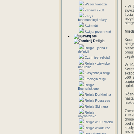
Wszechwiedza
- W E
Zabawa i kult
zwycz
życia
Zarys
przy
fenomenologii ofiary
pielg
Świetość
Międ
Święta przestrzeń
Koor
Religia
pielg
Religia - jedna z
pierw
definicji
progr
częst
Czym jest religia?
Religia - zjawisko
W 198
naturalne
Święt
Klasyfikacja religii
ekspo
560 e
Etnologia religii
papie
Religia
opiek
Bocheńskiego
Różne
Religia Durkheima
nasta
Religia Rousseau
nieki
Religia Skinnera
Zacho
Religia
z rek
obywatelska
drogi
Religia w XIX wieku
pod n
kredy
Religia w kulturze
bezpo