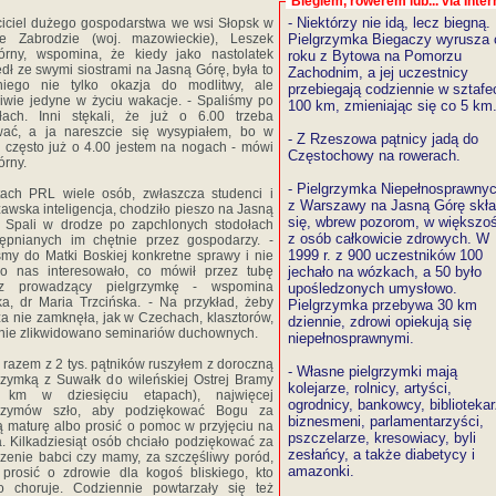
Biegiem, rowerem lub... via Inter
- Niektórzy nie idą, lecz biegną.
iciel dużego gospodarstwa we wsi Słopsk w
ie Zabrodzie (woj. mazowieckie), Leszek
Pielgrzymka Biegaczy wyrusza 
órny, wspomina, że kiedy jako nastolatek
roku z Bytowa na Pomorzu
dł ze swymi siostrami na Jasną Górę, była to
Zachodnim, a jej uczestnicy
niego nie tylko okazja do modlitwy, ale
przebiegają codziennie w sztafe
iwie jedyne w życiu wakacje. - Spaliśmy po
100 km, zmieniając się co 5 km
łach. Inni stękali, że już o 6.00 trzeba
wać, a ja nareszcie się wysypiałem, bo w
- Z Rzeszowa pątnicy jadą do
często już o 4.00 jestem na nogach - mówi
Częstochowy na rowerach.
rny.
- Pielgrzymka Niepełnosprawny
ach PRL wiele osób, zwłaszcza studenci i
z Warszawy na Jasną Górę skł
awska inteligencja, chodziło pieszo na Jasną
się, wbrew pozorom, w większoś
 Spali w drodze po zapchlonych stodołach
z osób całkowicie zdrowych. W
ępnianych im chętnie przez gospodarzy. -
1999 r. z 900 uczestników 100
śmy do Matki Boskiej konkretne sprawy i nie
zo nas interesowało, co mówił przez tubę
jechało na wózkach, a 50 było
dz prowadzący pielgrzymkę - wspomina
upośledzonych umysłowo.
ka, dr Maria Trzcińska. - Na przykład, żeby
Pielgrzymka przebywa 30 km
a nie zamknęła, jak w Czechach, klasztorów,
dziennie, zdrowi opiekują się
nie zlikwidowano seminariów duchownych.
niepełnosprawnymi.
 razem z 2 tys. pątników ruszyłem z doroczną
- Własne pielgrzymki mają
rzymką z Suwałk do wileńskiej Ostrej Bramy
kolejarze, rolnicy, artyści,
 km w dziesięciu etapach), najwięcej
ogrodnicy, bankowcy, bibliotekar
grzymów szło, aby podziękować Bogu za
biznesmeni, parlamentarzyści,
 maturę albo prosić o pomoc w przyjęciu na
pszczelarze, kresowiacy, byli
a. Kilkadziesiąt osób chciało podziękować za
zesłańcy, a także diabetycy i
zenie babci czy mamy, za szczęśliwy poród,
amazonki.
prosić o zdrowie dla kogoś bliskiego, kto
o choruje. Codziennie powtarzały się też