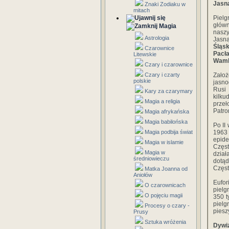
Jasna
Znaki Zodiaku w
mitach
Pielg
głó
Magia
naszy
Astrologia
Jasn
Śląsk
Czarownice
Pacł
Litewskie
Wamb
Czary i czarownice
Czary i czarty
Zało
polskie
jasn
Rusi
Kary za czarymary
kilku
Magia a religia
przeł
Patro
Magia afrykańska
Magia babilońska
Po II
Magia podbija świat
1963 
epide
Magia w islamie
Częst
Magia w
dział
średniowieczu
dotąd
Częs
Matka Joanna od
Aniołów
Eufo
O czarownicach
pielg
O pojęciu magii
350 t
pielg
Procesy o czary -
piesz
Prusy
Sztuka wróżenia
Dywiz