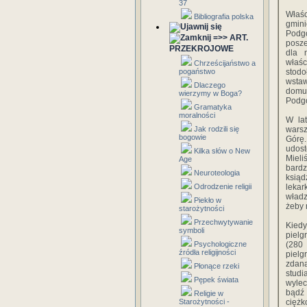
37
Właśc
Bibliografia polska
gmin
Podg
=>> ART.
posze
PRZEKROJOWE
dla 
właśc
Chrześcijaństwo a
pogaństwo
stodo
wsta
Dlaczego
domu 
wierzymy w Boga?
Podgó
Gramatyka
moralności
W lat
Jak rodzili się
warsz
bogowie
Górę.
udost
Kilka słów o New
Mieli
Age
bard
Neuroteologia
ksią
Odrodzenie religii
lekar
władz
Piekło w
żeby 
starożytności
Przechwytywanie
Kiedy
symboli
pielg
Psychologiczne
(280
źródła religijności
piel
zdaną
Płonące rzeki
studi
Pępek świata
wylec
bądź 
Religie w
Starożytności -
ciężk