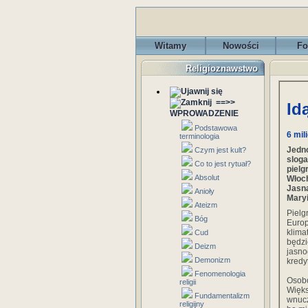
Witamy
Nowości
Fo
Religioznawstwo
==>>
Id
WPROWADZENIE
Podstawowa
6 mil
terminologia
Jedn
Czym jest kult?
slog
Co to jest rytuał?
piel
Absolut
Włoc
Jasn
Anioły
Maryi
Ateizm
Pielg
Bóg
Europ
klima
Cud
będz
Deizm
jasno
Demonizm
kredy
Fenomenologia
Osobo
religii
Więks
Fundamentalizm
wnucz
religijny