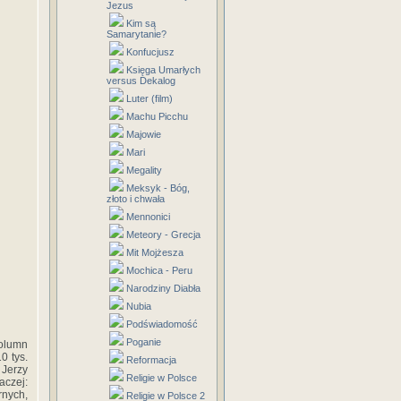
Jezus
Kim są
Samarytanie?
Konfucjusz
Księga Umarłych
versus Dekalog
Luter (film)
Machu Picchu
Majowie
Mari
Megality
Meksyk - Bóg,
złoto i chwała
Mennonici
Meteory - Grecja
Mit Mojżesza
Mochica - Peru
Narodziny Diabła
Nubia
Podświadomość
Poganie
olumn
0 tys.
Reformacja
 Jerzy
Religie w Polsce
aczej:
rnych,
Religie w Polsce 2