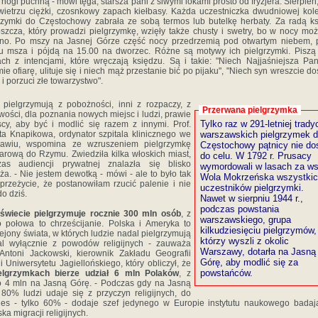
 nogi puchną - mówi tęga, starsza pani z siwymi lokami prosto od fryzjera. Sierpień,
ietrzu ciężki, czosnkowy zapach kiełbasy. Każda uczestniczka dwudniowej kol
rzymki do Częstochowy zabrała ze sobą termos lub butelkę herbaty. Za radą k
szcza, który prowadzi pielgrzymkę, wzięły także chusty i swetry, bo w nocy mo
dno. Po mszy na Jasnej Górze część nocy przedrzemią pod otwartym niebem, 
 msza i pójdą na 15.00 na dworzec. Różne są motywy ich pielgrzymki. Piszą
ach z intencjami, które wręczają księdzu. Są i takie: "Niech Najjaśniejsza Pa
mie ofiarę, ulituje się i niech mąż przestanie bić po pijaku", "Niech syn wreszcie do
 i porzuci złe towarzystwo".
 pielgrzymują z pobożności, inni z rozpaczy, z
Przerwana pielgrzymka
wości, dla poznania nowych miejsc i ludzi, prawie
Tylko raz w 291-letniej tradyc
cy, aby być i modlić się razem z innymi. Prof.
a Knapikowa, ordynator szpitala klinicznego we
warszawskich pielgrzymek 
ławiu, wspomina ze wzruszeniem pielgrzymkę
Częstochowy pątnicy nie dos
arową do Rzymu. Zwiedziła kilka włoskich miast,
do celu. W 1792 r. Prusacy
zas audiencji prywatnej znalazła się blisko
wymordowali w lasach za ws
ża. - Nie jestem dewotką - mówi - ale to było tak
Wola Mokrzeńska wszystki
 przeżycie, że postanowiłam rzucić palenie i nie
uczestników pielgrzymki.
do dziś.
Nawet w sierpniu 1944 r.,
podczas powstania
świecie pielgrzymuje rocznie 300 mln osób
, z
warszawskiego, grupa
 połowa to chrześcijanie. Polska i Ameryka to
kilkudziesięciu pielgrzymów,
ejony świata, w których ludzie nadal pielgrzymują
którzy wyszli z okolic
al wyłącznie z powodów religijnych - zauważa
Warszawy, dotarła na Jasną
 Antoni Jackowski, kierownik Zakładu Geografii
Górę, aby modlić się za
ii Uniwersytetu Jagiellońskiego, który obliczył, że
powstańców.
elgrzymkach bierze udział 6 mln Polaków
, z
 4 mln na Jasną Górę. - Podczas gdy na Jasną
80% ludzi udaje się z przyczyn religijnych, do
es - tylko 60% - dodaje szef jedynego w Europie instytutu naukowego bada
ka migracji religijnych.