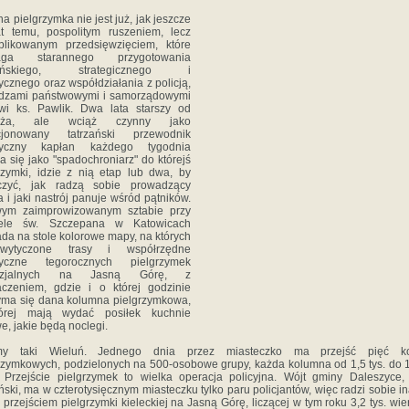
na pielgrzymka nie jest już, jak jeszcze
t temu, pospolitym ruszeniem, lecz
plikowanym przedsięwzięciem, które
ga starannego przygotowania
łańskiego, strategicznego i
tycznego oraz współdziałania z policją,
adzami państwowymi i samorządowymi
wi ks. Pawlik. Dwa lata starszy od
ieża, ale wciąż czynny jako
ncjonowany tatrzański przewodnik
styczny kapłan każdego tygodnia
a się jako "spadochroniarz" do którejś
rzymki, idzie z nią etap lub dwa, by
czyć, jak radzą sobie prowadzący
a i jaki nastrój panuje wśród pątników.
ym zaimprowizowanym sztabie przy
iele św. Szczepana w Katowicach
ada na stole kolorowe mapy, na których
ytyczone trasy i współrzędne
styczne tegorocznych pielgrzymek
cezjalnych na Jasną Górę, z
czeniem, gdzie i o której godzinie
yma się dana kolumna pielgrzymkowa,
órej mają wydać posiłek kuchnie
e, jakie będą noclegi.
y taki Wieluń. Jednego dnia przez miasteczko ma przejść pięć k
rzymkowych, podzielonych na 500-osobowe grupy, każda kolumna od 1,5 tys. do 1
. Przejście pielgrzymek to wielka operacja policyjna. Wójt gminy Daleszyce,
ski, ma w czterotysięcznym miasteczku tylko paru policjantów, więc radzi sobie in
 przejściem pielgrzymki kieleckiej na Jasną Górę, liczącej w tym roku 3,2 tys. wie