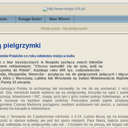
rum
Księga Gości
Nasi Wierni
Pielgrzymki - Idą pielgrzymki
ą pielgrzymki
ionów Polaków co roku odwiedza miejsca kultu
o z biur turystycznych w Neapolu zachęca swych klientów
anem reklamowym: "Chcesz namodlić się do syta, jedź na
grzymkę do Polski". Każdego roku 400 tys. cudzoziemców -
hów, Hiszpanów, Niemców - przyłącza się do pielgrzymek jadących i idący
ą Górę z Warszawy, Lublina lub Wrocławia na święto Wniebowzięcia Najświę
 Panny 15 sierpnia.
rzymująca Polska to archipelag tak niezwykły, że nie da się porównać z ni
ie. Gdy niemiecki katolik wybiera się na pielgrzymkę, korzysta na ogół z auto
tyzacją, telewizorem i WC, znając przy tym z góry numer pokoju hotelowego, w 
ie nocował na każdym etapie podróży. Przeciętny polski pątnik przyby
górskiej Czarnej Madonny pociągiem, zwykłym autobusem lub pieszo, a zamiast
towej ma kanapki w reklamówce.
wy z Terespola do Częstochowy odchodzi o 4.24. Ludzie tłoczą się na koryta
zość to starsze kobiety, ale jest też sporo młodych. Pani Maria, babcia sześ
ąt, odkładała na tę pielgrzymkę cały rok. - Chciałam iść na pieszą, ale ksiądz odr