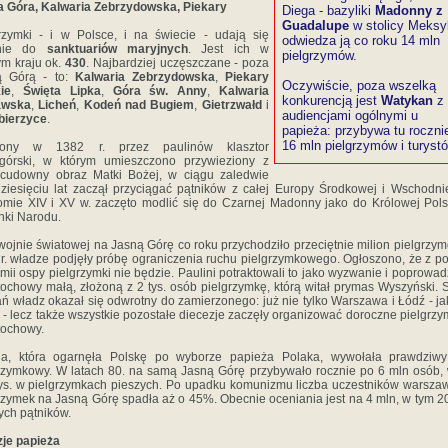
 Góra, Kalwaria Zebrzydowska, Piekary
Diega - bazyliki
Madonny z
Guadalupe
w stolicy Meksy
rzymki - i w Polsce, i na świecie - udają się
odwiedza ją co roku 14 mln
wnie do
sanktuariów maryjnych
. Jest ich w
pielgrzymów.
m kraju ok.
430
. Najbardziej uczęszczane - poza
ą Górą - to:
Kalwaria Zebrzydowska
,
Piekary
Oczywiście, poza wszelką
ie
,
Święta Lipka
,
Góra św. Anny
,
Kalwaria
konkurencją jest
Watykan
z
awska
,
Licheń
,
Kodeń nad Bugiem
,
Gietrzwałd
i
audiencjami ogólnymi u
ierzyce
.
papieża: przybywa tu roczni
16 mln pielgrzymów i turyst
żony w 1382 r. przez paulinów klasztor
ogórski, w którym umieszczono przywieziony z
 cudowny obraz Matki Bożej, w ciągu zaledwie
dziesięciu lat zaczął przyciągać pątników z całej Europy Środkowej i Wschodni
omie XIV i XV w. zaczęto modlić się do Czarnej Madonny jako do Królowej Pols
nki Narodu.
 wojnie światowej na Jasną Górę co roku przychodziło przeciętnie milion pielgrzy
r. władze podjęły próbę ograniczenia ruchu pielgrzymkowego. Ogłoszono, że z 
mii ospy pielgrzymki nie będzie. Paulini potraktowali to jako wyzwanie i poprowadz
ochowy małą, złożoną z 2 tys. osób pielgrzymkę, którą witał prymas Wyszyński. 
ań władz okazał się odwrotny do zamierzonego: już nie tylko Warszawa i Łódź - ja
 - lecz także wszystkie pozostałe diecezje zaczęły organizować doroczne pielgrzy
tochowy.
ria, która ogarnęła Polskę po wyborze papieża Polaka, wywołała prawdziw
rzymkowy. W latach 80. na samą Jasną Górę przybywało rocznie po 6 mln osób,
ys. w pielgrzymkach pieszych. Po upadku komunizmu liczba uczestników warsza
rzymek na Jasną Górę spadła aż o 45%. Obecnie oceniania jest na 4 mln, w tym 20
ych pątników.
je papieża