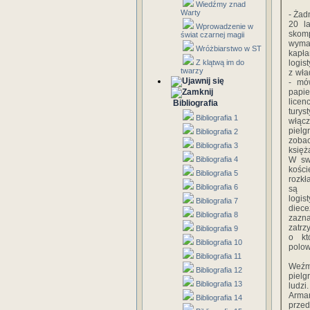
Wiedźmy znad
Warty
- Żad
20 la
Wprowadzenie w
skom
świat czarnej magii
wyma
Wróżbiarstwo w ST
kap
Z klątwą im do
logis
twarzy
z wł
- mó
pap
lice
Bibliografia
tury
Bibliografia 1
włącz
pielg
Bibliografia 2
zoba
Bibliografia 3
księż
Bibliografia 4
W sw
kośc
Bibliografia 5
rozkł
Bibliografia 6
są w
logi
Bibliografia 7
die
Bibliografia 8
zazna
zatrz
Bibliografia 9
o kt
Bibliografia 10
polow
Bibliografia 11
Weźm
Bibliografia 12
pielg
Bibliografia 13
ludzi
Armań
Bibliografia 14
przed