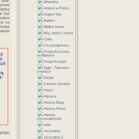
 upał,
Alhambra
ejowej
Amisze w Polsce
siędza
że być
Angkor Wat
potem
Babilon
 je na
nienka
Biblijne bestie
stanie
Bóg, ateiści i nauka
Chiny
Chrześcijaństwo
Droga Krzyżowa
ji
na filipinach
do
Druga Krucjata
zli
Egipt - Tajemnice
zmarłych
ią
ch
Etiopia
Geniusz Darwina
Hetyci
Hipnoza
Historia Boga
Historia Pisma
Historia
chrześcijaństwa
Indie
Jerozolima
jącego
Jerozolima 2