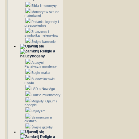
Biblia i meteoryty
Meteoryt w sztuce
materialnej
Podania, legendy i
przepowiednie
Znaczenie i
symbolika meteorytów
Święte kamienie
Religie a
halucynogeny
Asasyni -
Fanatyczni mordercy
Bogini maku
Budowniczowie
mostu
LSD a New Age
Ludzie-muchomory
Megality, Opium i
Konopie
Pejotyzm
Szamanizm a
ekstaza
Święte grzyby
Religie a