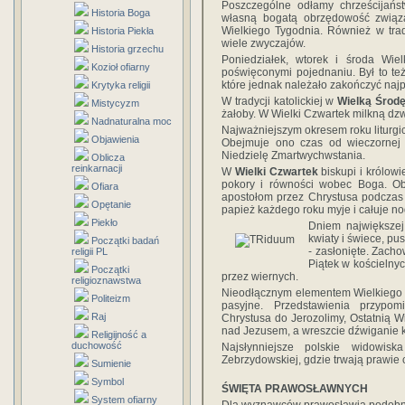
Poszczególne odłamy chrześcijańst
Historia Boga
własną bogatą obrzędowość zwią
Wielkiego Tygodnia. Również w trad
Historia Piekła
wiele zwyczajów.
Historia grzechu
Poniedziałek, wtorek i środa Wi
Kozioł ofiarny
poświęconymi pojednaniu. Był to te
które jednak należało zakończyć najp
Krytyka religii
W tradycji katolickiej w
Wielką Środ
Mistycyzm
żałoby. W Wielki Czwartek milkną dzwo
Nadnaturalna moc
Najważniejszym okresem roku liturgi
Objawienia
Obejmuje ono czas od wieczornej
Niedzielę Zmartwychwstania.
Oblicza
reinkarnacji
W
Wielki Czwartek
biskupi i królow
pokory i równości wobec Boga. O
Ofiara
apostołom przez Chrystusa podczas 
Opętanie
papież każdego roku myje i całuje n
Piekło
Dniem największej
kwiaty i świece, pu
Początki badań
- zasłonięte. Zacho
religii PL
Piątek w kościeln
Początki
przez wiernych.
religioznawstwa
Nieodłącznym elementem Wielkiego T
Politeizm
pasyjne. Przedstawienia przypom
Raj
Chrystusa do Jerozolimy, Ostatnią 
nad Jezusem, a wreszcie dźwiganie k
Religijność a
duchowość
Najsłynniejsze polskie widowi
Zebrzydowskiej, gdzie trwają prawie c
Sumienie
Symbol
ŚWIĘTA PRAWOSŁAWNYCH
System ofiarny