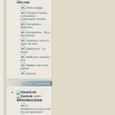
obyczaje
Polska wigilja
Poświęcić bożka,
czyli polskie
świętowanie Sobótki
Staropolska
Wielkanoc
Staropolskie - Boże
Narodzenie
Sylwestry, których
nigdy nie było
Walentynki - 14
lutego
Wielkanoc dawniej i
dziś
Wigilijne wierzenia
ludowe
Zapusty
Europa Pogańska
==>>
WPROWADZENIE
O
słowiańszczyźnie przed
chrześcijaństwem