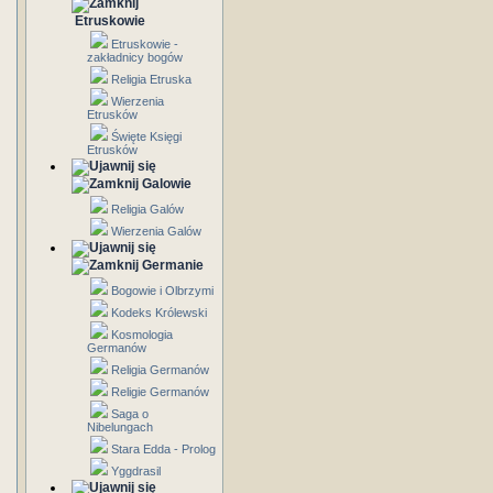
Etruskowie
Etruskowie -
zakładnicy bogów
Religia Etruska
Wierzenia
Etrusków
Święte Księgi
Etrusków
Galowie
Religia Galów
Wierzenia Galów
Germanie
Bogowie i Olbrzymi
Kodeks Królewski
Kosmologia
Germanów
Religia Germanów
Religie Germanów
Saga o
Nibelungach
Stara Edda - Prolog
Yggdrasil