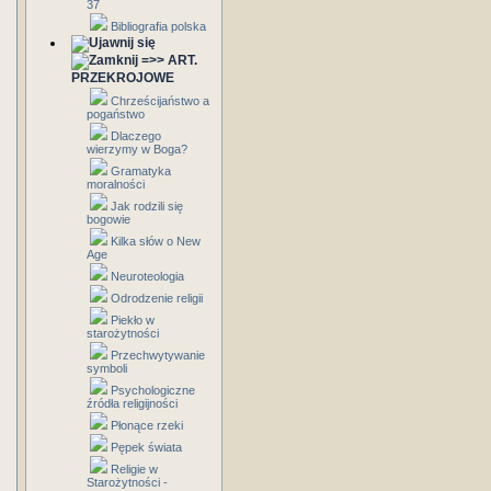
37
Bibliografia polska
=>> ART.
PRZEKROJOWE
Chrześcijaństwo a
pogaństwo
Dlaczego
wierzymy w Boga?
Gramatyka
moralności
Jak rodzili się
bogowie
Kilka słów o New
Age
Neuroteologia
Odrodzenie religii
Piekło w
starożytności
Przechwytywanie
symboli
Psychologiczne
źródła religijności
Płonące rzeki
Pępek świata
Religie w
Starożytności -