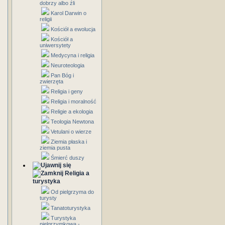
dobrzy albo źli
Karol Darwin o
religii
Kościół a ewolucja
Kościół a
uniwersytety
Medycyna i religia
Neuroteologia
Pan Bóg i
zwierzęta
Religia i geny
Religia i moralność
Religie a ekologia
Teologia Newtona
Vetulani o wierze
Ziemia płaska i
ziemia pusta
Śmierć duszy
Religia a
turystyka
Od pielgrzyma do
turysty
Tanatoturystyka
Turystyka
pielgrzymkowa -