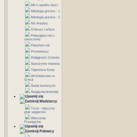
Mit o upadku dusz
Mitologia grecka - 1
Mitologia grecka - 2
Nić Ariadny
Orfeusz i orfizm
Pelazgijski mit o
stworzeniu
Platoński mit
Prometeusz
Religijność Greków
Starożytne misteria
Tajemnica Krety
Wróżbiarstwo w
Grecji
Świat homerycki
Świątynia Artemidy
Madziarzy
Turul - mityczny
ptak węgierski
Wierzenia
Prawęgrów
Połowcy