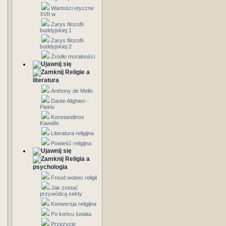
Wartości etyczne
XVII w.
Zarys filozofii
buddyjskiej 1
Zarys filozofii
buddyjskiej 2
Źródło moralności
Religie a
literatura
Anthony de Mello
Dante Alighieri -
Piekło
Konstandinos
Kawafis
Literatura religijna
Powieść religijna
Religia a
psychologia
Freud wobec religii
Jak zostać
przywódcą sekty
Konwersja religijna
Po końcu świata
Przeżycie