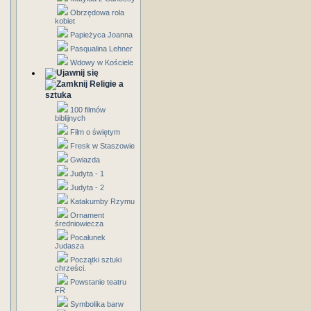
Obrzędowa rola
kobiet
Papieżyca Joanna
Pasqualina Lehner
Wdowy w Kościele
Religie a
sztuka
100 filmów
biblijnych
Film o świętym
Fresk w Staszowie
Gwiazda
Judyta - 1
Judyta - 2
Katakumby Rzymu
Ornament
średniowiecza
Pocałunek
Judasza
Początki sztuki
chrześci.
Powstanie teatru
FR
Symbolika barw