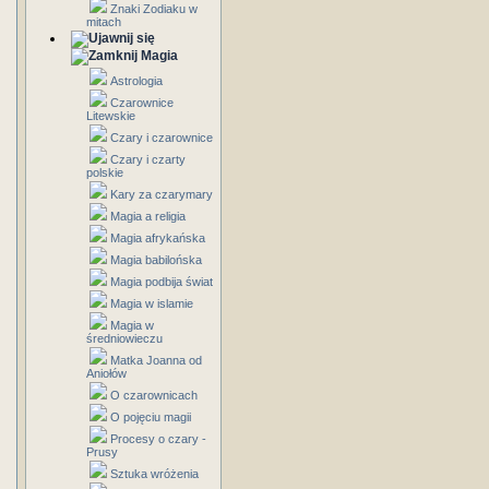
Znaki Zodiaku w
mitach
Magia
Astrologia
Czarownice
Litewskie
Czary i czarownice
Czary i czarty
polskie
Kary za czarymary
Magia a religia
Magia afrykańska
Magia babilońska
Magia podbija świat
Magia w islamie
Magia w
średniowieczu
Matka Joanna od
Aniołów
O czarownicach
O pojęciu magii
Procesy o czary -
Prusy
Sztuka wróżenia