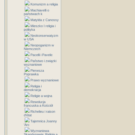
Komunizm a religia
Machiavelli o
państwach k
Matylda z Canossy
Mieszko I religia i
polityka
Neokonserwatyzm
w USA
Neopoganizm w
Niemczech
Pacelli i Pavelic
Państwo i związki
wyznaniowe
Pierwsza
Poprawka
Prawo wyznaniowe
Religia i
demokracja
Religie a wojna
Rewolucja
francuska a Kościół
Richelieu i raison
d'état
Tajemnica Joanny
'Arc
Wyznaniowa
Skandynawia: Religia a