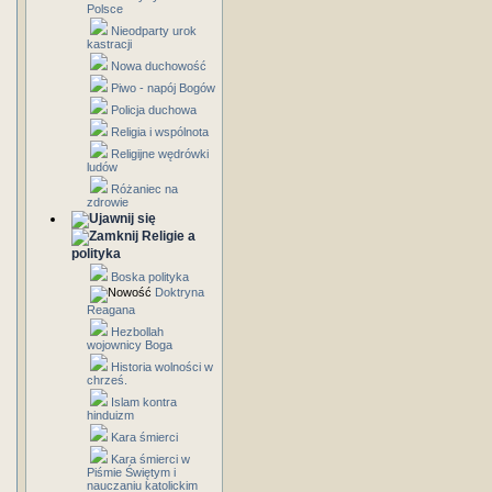
Polsce
Nieodparty urok
kastracji
Nowa duchowość
Piwo - napój Bogów
Policja duchowa
Religia i wspólnota
Religijne wędrówki
ludów
Różaniec na
zdrowie
Religie a
polityka
Boska polityka
Doktryna
Reagana
Hezbollah
wojownicy Boga
Historia wolności w
chrześ.
Islam kontra
hinduizm
Kara śmierci
Kara śmierci w
Piśmie Świętym i
nauczaniu katolickim