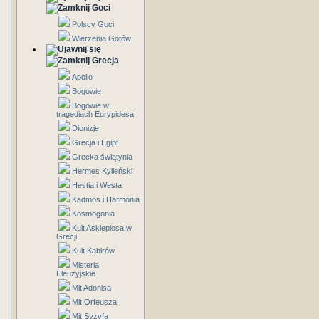
Goci
Polscy Goci
Wierzenia Gotów
Grecja
Apollo
Bogowie
Bogowie w
tragediach Eurypidesa
Dionizje
Grecja i Egipt
Grecka świątynia
Hermes Kylleński
Hestia i Westa
Kadmos i Harmonia
Kosmogonia
Kult Asklepiosa w
Grecji
Kult Kabirów
Misteria
Eleuzyjskie
Mit Adonisa
Mit Orfeusza
Mit Syzyfa