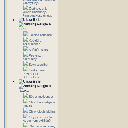
konstytucja
Zjednoczenie
Włoch i likwidacja
Państwa Kościelnego
Religie a
seks
Heloiza i Abelard
Kościół a
seksualność
Kościół i seks
Pesymizm
seksualny
Seks a celibat
Tantryczna
Psychologia
Seksualności
Religia a
nauka
Bóg a inteligencja
Choroba a religia w
antyku
Chronologia biblijna
Czy przed wielkim
wybuchem był Bóg?
Dlaczego jesteśmy