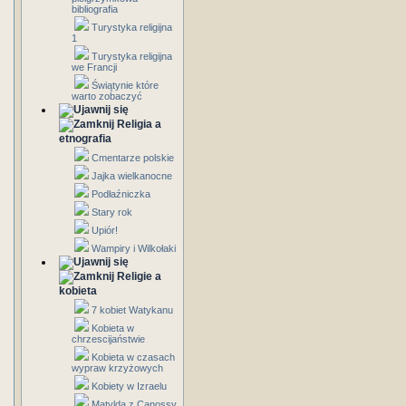
bibliografia
Turystyka religijna
1
Turystyka religijna
we Francji
Świątynie które
warto zobaczyć
Religia a
etnografia
Cmentarze polskie
Jajka wielkanocne
Podłaźniczka
Stary rok
Upiór!
Wampiry i Wilkołaki
Religie a
kobieta
7 kobiet Watykanu
Kobieta w
chrzescijaństwie
Kobieta w czasach
wypraw krzyżowych
Kobiety w Izraelu
Matylda z Canossy