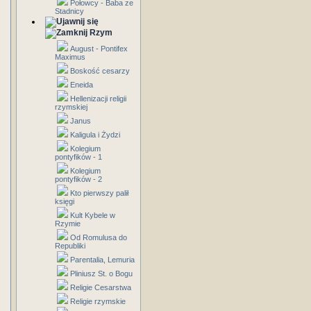
Połowcy - Baba ze
Stadnicy
Rzym
August - Pontifex
Maximus
Boskość cesarzy
Eneida
Hellenizacji religii
rzymskiej
Janus
Kaligula i Żydzi
Kolegium
pontyfików - 1
Kolegium
pontyfików - 2
Kto pierwszy palił
księgi
Kult Kybele w
Rzymie
Od Romulusa do
Republiki
Parentalia, Lemuria
Pliniusz St. o Bogu
Religie Cesarstwa
Religie rzymskie