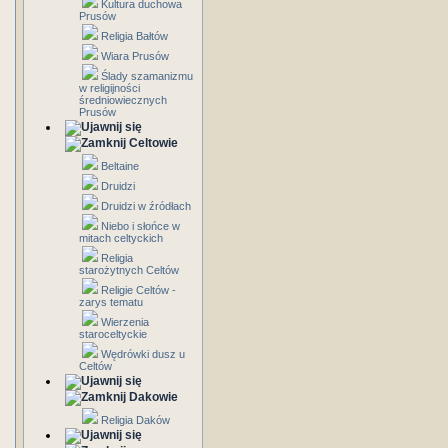
Kultura duchowa
Prusów
Religia Bałtów
Wiara Prusów
Ślady szamanizmu
w religijności
średniowiecznych
Prusów
Celtowie
Beltaine
Druidzi
Druidzi w źródłach
Niebo i słońce w
mitach celtyckich
Religia
starożytnych Celtów
Religie Celtów -
zarys tematu
Wierzenia
staroceltyckie
Wędrówki dusz u
Celtów
Dakowie
Religia Daków