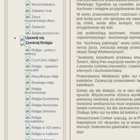
Dla wyznawców prawosławia podobnie
Wielkiego Tygodnia są czwartek, pi
Wszechwiedza
duchowe i religijne przygotowanie do
Zabawa i kult
W wielu prawosławnych rodzinach 
Zarys
jest ścisły post, nie spożywa się na
fenomenologii ofiary
są chleb, woda albo kompot, or
Świetość
przygotowuje się dań.
Jak podkreślają duchowni, chodz
Święta przestrzeń
najważniejszego - duchowego wymia
Religia
Na "duchową patologię" wielu ludzi
sensu życia, zwracają uwagę prawos
Religia - jedna z
okazji Świąt Wielkanocnych.
definicji
"Jesteśmy świadkami przelewu krw
Czym jest religia?
Śmierć, którą Pan zwyciężył swoim z
z powodu ludzkiej nienawiści i zawiści
Religia - zjawisko
naturalne
wiernych i duchowieństwa.
Prawosławna Wielkanoc tylko raz 
Klasyfikacja religii
katolików. Zazwyczaj prawosławni ś
Etnologia religii
katolikach.
Religia
Dzieje się tak dlatego, że w obu ob
Bocheńskiego
sposób. Współcześnie różnica wynik
Religia Durkheima
pierwszą niedzielę po wiosennej peł
niedziela wielkanocna musi wypadać
Religia Rousseau
święto ruchome), bo dla wyznawców 
Religia Skinnera
Dlatego tylko raz na kilka lat katoli
Religia
Hierarchowie Cerkwi szacują, że w P
obywatelska
Największe ich skupiska są w woje
diecezji: białostocko-gdańskiej i war
Religia w XIX wieku
PAP
Religia w kulturze