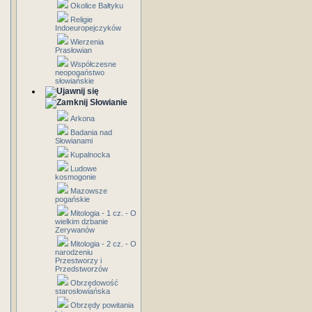
Okolice Bałtyku
Religie
Indoeuropejczyków
Wierzenia
Prasłowian
Współczesne
neopogaństwo
słowiańskie
Słowianie
Arkona
Badania nad
Słowianami
Kupalnocka
Ludowe
kosmogonie
Mazowsze
pogańskie
Mitologia - 1 cz. - O
wielkim dzbanie
Zerywanów
Mitologia - 2 cz. - O
narodzeniu
Przestworzy i
Przedstworzów
Obrzędowość
starosłowiańska
Obrzędy powitania