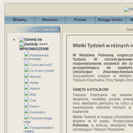
Witamy
Nowości
Forum
Księga Gości
N
Religioznawstwo
Świ
==>>
Wielki Tydzień w różnych r
WPROWADZENIE
W Niedzielę Palmową rozpoczy
Podstawowa
terminologia
Tydzień. W chrześcijańst
rozpamiętywania ostatnich dni ży
Czym jest kult?
przygotowujący do najwięk
Co to jest rytuał?
chrześcijan - Zmartwychwstan
Szczególnym czasem w Wielkim 
Absolut
Triduum Paschalne (Trzy Święte Dni)
Anioły
Ateizm
ŚWIĘTA KATOLIKÓW
Bóg
Triduum Paschalne od wieków
skupienia, modlitwy, postów, poku
Cud
oraz składania jałmużny na rzecz u
Deizm
nawiedzania obłożnie chorych w
kapłanów.
Demonizm
Wielki Tydzień w tradycji chrześcijań
Fenomenologia
dopiero w IV wieku. Rozpoczy
religii
Palmowa
, a kończą nieszpory Wiel
Fundamentalizm
zamykające Triduum Paschalne.
religijny