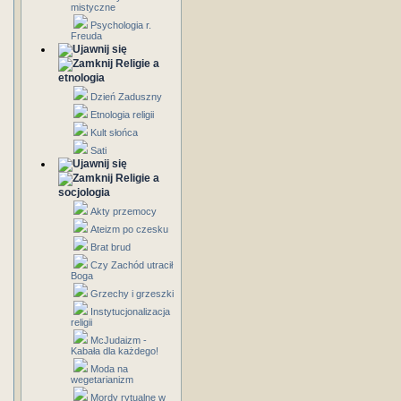
mistyczne
Psychologia r.
Freuda
Religie a
etnologia
Dzień Zaduszny
Etnologia religii
Kult słońca
Sati
Religie a
socjologia
Akty przemocy
Ateizm po czesku
Brat brud
Czy Zachód utracił
Boga
Grzechy i grzeszki
Instytucjonalizacja
religii
McJudaizm -
Kabała dla każdego!
Moda na
wegetarianizm
Mordy rytualne w