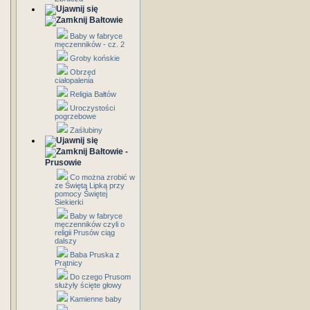
Bałtowie
Baby w fabryce
męczenników - cz. 2
Groby końskie
Obrzęd
ciałopalenia
Religia Bałtów
Uroczystości
pogrzebowe
Zaślubiny
Bałtowie -
Prusowie
Co można zrobić w
ze Świętą Lipką przy
pomocy Świętej
Siekierki
Baby w fabryce
męczenników czyli o
religii Prusów ciąg
dalszy
Baba Pruska z
Prątnicy
Do czego Prusom
służyły ścięte głowy
Kamienne baby