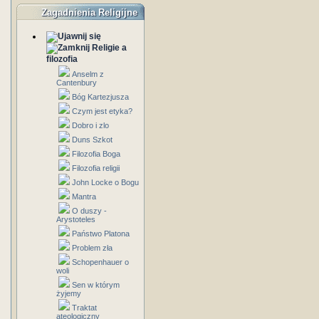
Zagadnienia Religijne
Religie a
filozofia
Anselm z
Cantenbury
Bóg Kartezjusza
Czym jest etyka?
Dobro i zlo
Duns Szkot
Filozofia Boga
Filozofia religii
John Locke o Bogu
Mantra
O duszy -
Arystoteles
Państwo Platona
Problem zła
Schopenhauer o
woli
Sen w którym
żyjemy
Traktat
ateologiczny