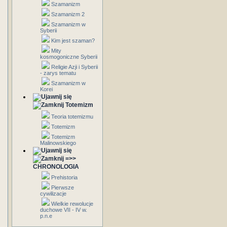
Szamanizm
Szamanizm 2
Szamanizm w
Syberii
Kim jest szaman?
Mity
kosmogoniczne Syberii
Religie Azji i Syberii
- zarys tematu
Szamanizm w
Korei
Totemizm
Teoria totemizmu
Totemizm
Totemizm
Malinowskiego
=>>
CHRONOLOGIA
Prehistoria
Pierwsze
cywilizacje
Wielkie rewolucje
duchowe VII - IV w.
p.n.e