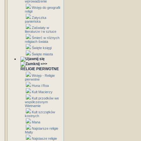
wprowadzenie
Wstęp do geografii
religii
Zatyczka
panieńska
Zaświaty w
literaturze i w sztuce
Śmierć w różnych
religiach świata
Święte księgi
Święte miasta
=>>
RELIGIE PIERWOTNE
Wstęp - Religie
pierwotne
Huna i Roa
Kult Macierzy
Kult przodków we
współczesnym
Wietnamie
Kult szczątków
kostnych
Mana
Najstarsze religie
Malty
Najstasze religie