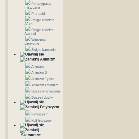
Partycypacja
mistyczna
Pramatki
Religie rodzime
Afryki
Religie rodzime
Australii
Wierzenia
pierwotne
Święte kamienie
Animizm
Animizm
Animizm 2
Animizm Tylora
Animizm i manizm
Dusza w animizmie
Dusze i duchy
Fetyszyzm
Fetyszyzm
Kult fetyszów
Szamanizm