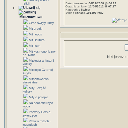
Rozwój historii
religii
Data utworzenia:
04/01/2008 @ 04:13
Ostatnie zmiany:
12/04/2012 @ 07:17
Kategoria :
Święta
Strona czytana
101399 razy
Mitoznawstwo
Czas święty i mity
Mit grecki
Mit i epos
Mit i kultura
Mit i sen
Mit kosmogoniczny
Ks. Rodz.
Nikt jeszcze 
Mitologia w historii
kultury
Mitologie Czarnej
Afryki
Mitoznawstwo
starożytne
Mity - część
kultury
Mity o potopie
Na początku była
woda
Potwory ludzko-
zwierzęce
Ptaki w mitach i
legendach