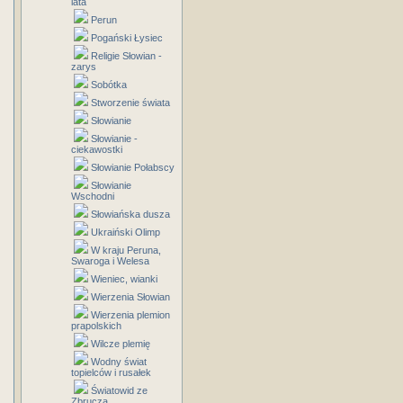
lata
Perun
Pogański Łysiec
Religie Słowian -
zarys
Sobótka
Stworzenie świata
Słowianie
Słowianie -
ciekawostki
Słowianie Połabscy
Słowianie
Wschodni
Słowiańska dusza
Ukraiński Olimp
W kraju Peruna,
Swaroga i Welesa
Wieniec, wianki
Wierzenia Słowian
Wierzenia plemion
prapolskich
Wilcze plemię
Wodny świat
topielców i rusałek
Światowid ze
Zbrucza