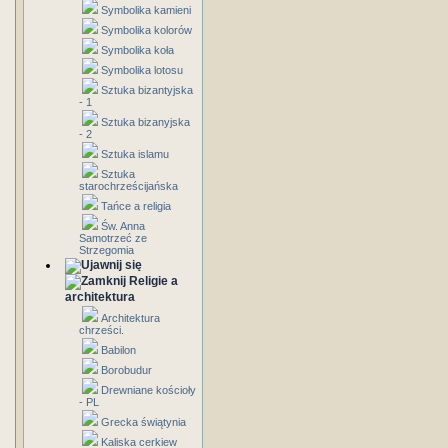
Symbolika kamieni
Symbolika kolorów
Symbolika koła
Symbolika lotosu
Sztuka bizantyjska
- 1
Sztuka bizanyjska
- 2
Sztuka islamu
Sztuka
starochrześcijańska
Tańce a religia
Św. Anna
Samotrzeć ze
Strzegomia
Religie a
architektura
Architektura
chrześci.
Babilon
Borobudur
Drewniane kościoły
- PL
Grecka świątynia
Kaliska cerkiew