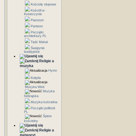
Kościoły słupowe
Kościół w
Kosieczynie
Paestum
Panteon
Początki
architektury PL
Tadż Mahal
Świątynie
buddyjskie
Religie a
muzyka
Hymn
Kolęda
Muzyka Wed
Muzyka
hebrajska
Muzyka kościelna
Początki polifonii
PL
Śpiew
kościelny
Religie a
meteoryt