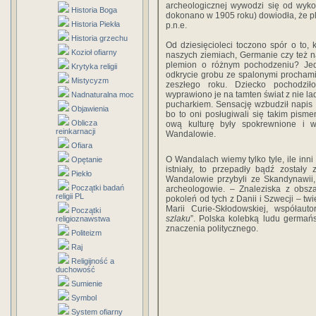
archeologicznej wywodzi się od wyko
Historia Boga
dokonano w 1905 roku) dowiodła, że plem
Historia Piekła
p.n.e.
Historia grzechu
Od dziesięcioleci toczono spór o to, k
Kozioł ofiarny
naszych ziemiach, Germanie czy też n
plemion o różnym pochodzeniu? Je
Krytyka religii
odkrycie grobu ze spalonymi prochami
Mistycyzm
zeszłego roku. Dziecko pochodził
wyprawiono je na tamten świat z nie la
Nadnaturalna moc
pucharkiem. Sensację wzbudził napis 
Objawienia
bo to oni posługiwali się takim pis
Oblicza
ową kulturę były spokrewnione i w
reinkarnacji
Wandalowie.
Ofiara
O Wandalach wiemy tylko tyle, ile inni o
Opętanie
istniały, to przepadły bądź zostały 
Piekło
Wandalowie przybyli ze Skandynawii, 
Początki badań
archeologowie. – Znaleziska z obsza
religii PL
pokoleń od tych z Danii i Szwecji – tw
Marii Curie-Skłodowskiej, współaut
Początki
szlaku
”. Polska kolebką ludu germań
religioznawstwa
znaczenia politycznego.
Politeizm
Raj
Religijność a
duchowość
Sumienie
Symbol
System ofiarny