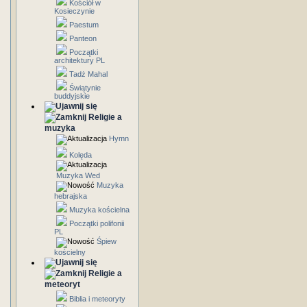
Kościół w
Kosieczynie
Paestum
Panteon
Początki
architektury PL
Tadż Mahal
Świątynie
buddyjskie
Religie a
muzyka
Hymn
Kolęda
Muzyka Wed
Muzyka
hebrajska
Muzyka kościelna
Początki polifonii
PL
Śpiew
kościelny
Religie a
meteoryt
Biblia i meteoryty