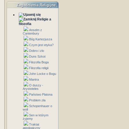
Zagadnienia Religijne
Religie a
filozofia
Anselm z
Cantenbury
Bóg Kartezjusza
Czym jest etyka?
Dobro i zlo
Duns Szkot
Filozofia Boga
Filozofia religii
John Locke o Bogu
Mantra
O duszy -
Arystoteles
Państwo Platona
Problem zła
Schopenhauer o
woli
Sen w którym
żyjemy
Traktat
ateologiczny