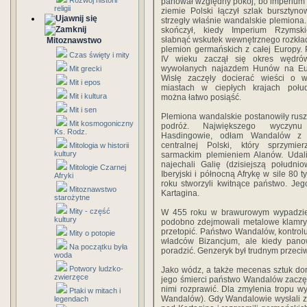
Rozwój historii
panował względny pokój, bo imperium i
religii
ziemie Polski łączył szlak bursztyno
strzegły właśnie wandalskie plemiona.
skończył, kiedy Imperium Rzymsk
słabnąć wskutek wewnętrznego rozkła
Mitoznawstwo
plemion germańskich z całej Europy.
Czas święty i mity
IV wieku zaczął się okres wędró
wywołanych najazdem Hunów na Eu
Mit grecki
Wisłę zaczęły docierać wieści o w
Mit i epos
miastach w ciepłych krajach połud
Mit i kultura
można łatwo posiąść.
Mit i sen
Plemiona wandalskie postanowiły rus
Mit kosmogoniczny
podróż. Największego wyczynu
Ks. Rodz.
Hasdingowie, odłam Wandalów z d
centralnej Polski, który sprzymie
Mitologia w historii
kultury
sarmackim plemieniem Alanów. Udali
najechali Galię (dzisiejszą południ
Mitologie Czarnej
Iberyjski i północną Afrykę w sile 80 t
Afryki
roku stworzyli kwitnące państwo. Je
Mitoznawstwo
Kartagina.
starożytne
Mity - część
W 455 roku w brawurowym wypadzie
kultury
podobno zdejmowali metalowe klamry, 
przetopić. Państwo Wandalów, kontrol
Mity o potopie
władców Bizancjum, ale kiedy panow
Na początku była
poradzić. Genzeryk był trudnym przeci
woda
Potwory ludzko-
Jako wódz, a także mecenas sztuk do
zwierzęce
jego śmierci państwo Wandalów zaczęło
nimi rozprawić. Dla zmylenia tropu w
Ptaki w mitach i
Wandalów). Gdy Wandalowie wysłali zb
legendach