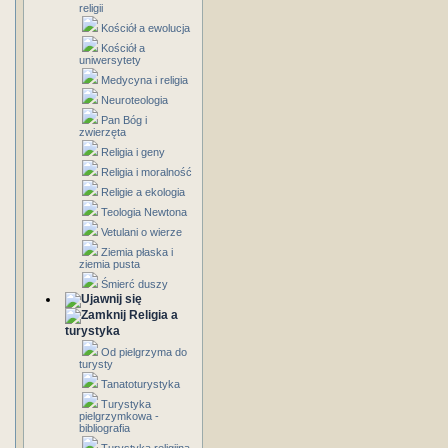
religii
Kościół a ewolucja
Kościół a
uniwersytety
Medycyna i religia
Neuroteologia
Pan Bóg i
zwierzęta
Religia i geny
Religia i moralność
Religie a ekologia
Teologia Newtona
Vetulani o wierze
Ziemia płaska i
ziemia pusta
Śmierć duszy
Religia a
turystyka
Od pielgrzyma do
turysty
Tanatoturystyka
Turystyka
pielgrzymkowa -
bibliografia