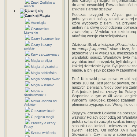
pod Kartaginą i rozgromili germańskich
Znaki Zodiaku w
do armii cesarskiej. Reszta ludności
mitach
zniknęli z areny dziejów.
Podczas przygód w Afryce germań
Magia
pobratymcami, którzy zostali w starej 
Astrologia
które wydobyto z ziemi. Na przykła
amfory na oliwę pochodzenia północn
Czarownice
zawieszkę z IV wieku n.e. ozdobioną
Litewskie
ariańską wersję chrześcijaństwa).
Czary i czarownice
Zdzisław Skrok w książce „
Słowiańska 
Czary i czarty
polskie
na europejską arenę
” stawia tezę, ż
przełomie V i VI wieku n.e. mieszkało 
Kary za czarymary
wandalski sojusz. Wandalów było mało
Magia a religia
wyrabiać broń, narzędzia, byli dobrymi
każdej dziedzinie życia. Byli jednak zna
Magia afrykańska
masie, a ich język poszedł w zapomnie
Magia babilońska
Prof. Kokowski powątpiewa w taki so
Magia podbija świat
około 100 lat. Jest jednak pewien, że
Magia w islamie
naszych ziemiach. Nigdy bowiem żadna
Magia w
Coś jednak jest na rzeczy, bo Polac
średniowieczu
Wspomina o tym w XII wieku angielsk
Wincenty Kadłubek, którego zdaniem 
Matka Joanna od
plemienia żyjącego nad Wisłą. I to od
Aniołów
O czarownicach
Żyjący w czasach Łokietka na początku 
O pojęciu magii
wszyscy Polacy pochodzą od Wandala,
polska szlachta zaczęła szukać inneg
Procesy o czary -
stosunku do kmieci i mieszczan. I wyb
Prusy
świetni jeźdźcy. Od końca XVIII wi
Sztuka wróżenia
Słowianami. Czy mamy w sobie jakąś 