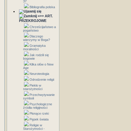
37
Bibliografia polska
=>> ART.
PRZEKROJOWE
Chrześcijaństwo a
pogaństwo
Dlaczego
wierzymy w Boga?
Gramatyka
moralności
Jak rodzili się
bogowie
Kilka słów o New
Age
Neuroteologia
Odrodzenie religii
Piekło w
starożytności
Przechwytywanie
symboli
Psychologiczne
źródła religijności
Płonące rzeki
Pępek świata
Religie w
Starożytności -