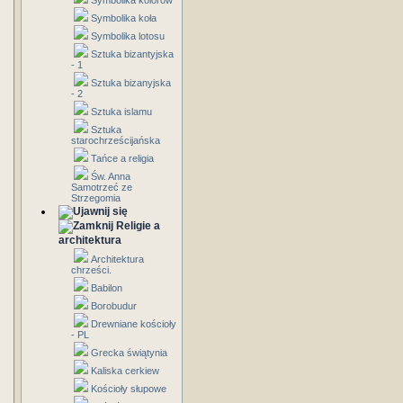
Symbolika kolorów
Symbolika koła
Symbolika lotosu
Sztuka bizantyjska
- 1
Sztuka bizanyjska
- 2
Sztuka islamu
Sztuka
starochrześcijańska
Tańce a religia
Św. Anna
Samotrzeć ze
Strzegomia
Religie a
architektura
Architektura
chrześci.
Babilon
Borobudur
Drewniane kościoły
- PL
Grecka świątynia
Kaliska cerkiew
Kościoły słupowe