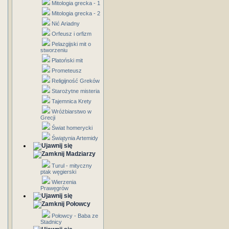
Mitologia grecka - 1
Mitologia grecka - 2
Nić Ariadny
Orfeusz i orfizm
Pelazgijski mit o
stworzeniu
Platoński mit
Prometeusz
Religijność Greków
Starożytne misteria
Tajemnica Krety
Wróżbiarstwo w
Grecji
Świat homerycki
Świątynia Artemidy
Madziarzy
Turul - mityczny
ptak węgierski
Wierzenia
Prawęgrów
Połowcy
Połowcy - Baba ze
Stadnicy