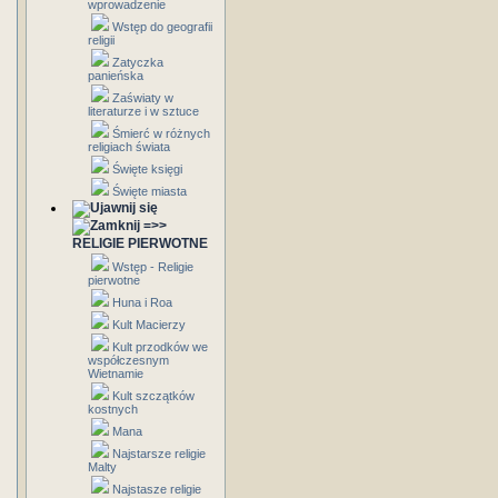
wprowadzenie
Wstęp do geografii
religii
Zatyczka
panieńska
Zaświaty w
literaturze i w sztuce
Śmierć w różnych
religiach świata
Święte księgi
Święte miasta
=>>
RELIGIE PIERWOTNE
Wstęp - Religie
pierwotne
Huna i Roa
Kult Macierzy
Kult przodków we
współczesnym
Wietnamie
Kult szczątków
kostnych
Mana
Najstarsze religie
Malty
Najstasze religie