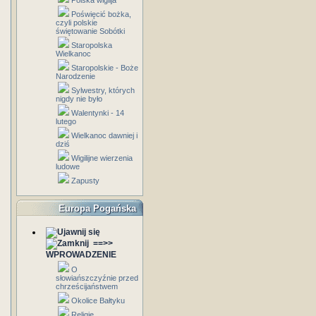
Polska wigilja
Poświęcić bożka,
czyli polskie
świętowanie Sobótki
Staropolska
Wielkanoc
Staropolskie - Boże
Narodzenie
Sylwestry, których
nigdy nie było
Walentynki - 14
lutego
Wielkanoc dawniej i
dziś
Wigilijne wierzenia
ludowe
Zapusty
Europa Pogańska
==>>
WPROWADZENIE
O
słowiańszczyźnie przed
chrześcijaństwem
Okolice Bałtyku
Religie