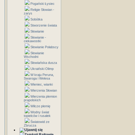
Pogański Łysiec
Religie Słowian -
zarys
Sobótka
Stworzenie świata
Słowianie
Słowianie -
ciekawostki
Słowianie Połabscy
Słowianie
Wschodni
Słowiańska dusza
Ukraiński Olimp
W kraju Peruna,
Swaroga i Welesa
Wieniec, wianki
Wierzenia Słowian
Wierzenia plemion
prapolskich
Wilcze plemię
Wodny świat
topielców i rusałek
Światowid ze
Zbrucza
Bałtowie