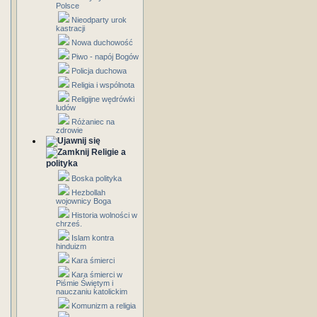
Polsce
Nieodparty urok
kastracji
Nowa duchowość
Piwo - napój Bogów
Policja duchowa
Religia i wspólnota
Religijne wędrówki
ludów
Różaniec na
zdrowie
Religie a
polityka
Boska polityka
Hezbollah
wojownicy Boga
Historia wolności w
chrześ.
Islam kontra
hinduizm
Kara śmierci
Kara śmierci w
Piśmie Świętym i
nauczaniu katolickim
Komunizm a religia