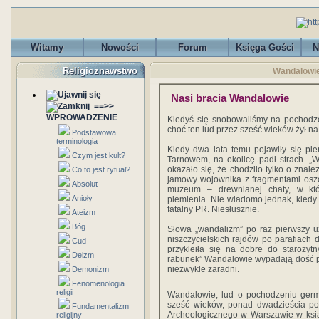
Witamy
Nowości
Forum
Księga Gości
N
Religioznawstwo
Wandalowie
Nasi bracia Wandalowie
==>>
WPROWADZENIE
Kiedyś się snobowaliśmy na pochodze
choć ten lud przez sześć wieków żył n
Podstawowa
terminologia
Kiedy dwa lata temu pojawiły się pi
Czym jest kult?
Tarnowem, na okolicę padł strach. „
okazało się, że chodziło tylko o znale
Co to jest rytuał?
jamowy wojownika z fragmentami oszcz
Absolut
muzeum – drewnianej chaty, w któ
Anioły
plemienia. Nie wiadomo jednak, kied
fatalny PR. Niesłusznie.
Ateizm
Bóg
Słowa „wandalizm” po raz pierwszy uż
niszczycielskich rajdów po parafiach d
Cud
przykleiła się na dobre do starożyt
Deizm
rabunek” Wandalowie wypadają dość prze
niezwykle zaradni.
Demonizm
Fenomenologia
religii
Wandalowie, lud o pochodzeniu germa
sześć wieków, ponad dwadzieścia po
Fundamentalizm
Archeologicznego w Warszawie w ksi
religijny