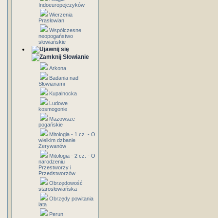
Indoeuropejczyków
Wierzenia
Prasłowian
Współczesne
neopogaństwo
słowiańskie
Słowianie
Arkona
Badania nad
Słowianami
Kupalnocka
Ludowe
kosmogonie
Mazowsze
pogańskie
Mitologia - 1 cz. - O
wielkim dzbanie
Zerywanów
Mitologia - 2 cz. - O
narodzeniu
Przestworzy i
Przedstworzów
Obrzędowość
starosłowiańska
Obrzędy powitania
lata
Perun