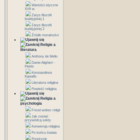
Wartości etyczne
XVII w.
Zarys filozofii
buddyjskiej 1
Zarys filozofii
buddyjskiej 2
Źródło moralności
Religie a
literatura
Anthony de Mello
Dante Alighieri -
Piekło
Konstandinos
Kawafis
Literatura religijna
Powieść religijna
Religia a
psychologia
Freud wobec religii
Jak zostać
przywódcą sekty
Konwersja religijna
Po końcu świata
Przeżycie