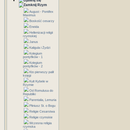
Rzym
August - Pontifex
Maximus
Boskość cesarzy
Eneida
Hellenizacji religii
rzymskiej
Janus
Kaligula i Żydzi
Kolegium
pontyfików - 1
Kolegium
pontyfików - 2
Kto pierwszy palił
księgi
Kult Kybele w
Rzymie
Od Romulusa do
Republiki
Parentalia, Lemuria
Pliniusz St. o Bogu
Religie Cesarstwa
Religie rzymskie
Wczesna religia
rzymska