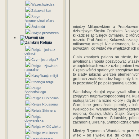
Wszechwiedza
Zabawa i kult
Zarys
fenomenologii ofiary
między Milanówkiem a Pruszkowem,
Świetość
dzisiejszym Śląsku Opolskim. Najwięks
Święta przestrzeń
kilkadziesiąt tysięcy dymarek, z kt
rocznie. Prof. Andrzej Kokowski szacu
Religia
milionową armię! Nic dziwnego, że w
poważani, co widać we wnętrzach ich 
Religia - jedna z
definicji
Ciała zmarłych palono na stosie, bo
Czym jest religia?
uwolniona i mogła poszybować w zaświ
w popielnicach wraz z uzbrojeniem i wa
Religia - zjawisko
naturalne
Często wśród spalonych szczątków ludzk
to ślady jakichś wierzeń plemiennyc
Klasyfikacja religii
grobach znaleziono też fragmenty kilk
Etnologia religii
to pozostałość po pożegnalnej uczcie.
Religia
Wandalscy zbrojni wywoływali silne 
Bocheńskiego
(żyjących najprawdopodobniej na Kuja
Religia Durkheima
malują tarcze na różne kolory i idą do
Religia Rousseau
Goci, inne germańskie plemię, z któr
Wielkopolski. Wandalowie zamieszkiwal
Religia Skinnera
regionu, Kujawy, Dolny Śląsk, Święt
Religia
zajmowali Pomorze Gdańskie, półno
obywatelska
zachodnią Ukrainę. Symboliczną grani
Religia w XIX wieku
Między Rzymem a Wandalami przez 
Religia w kulturze
wieki – od I wieku n.e. do końca II w