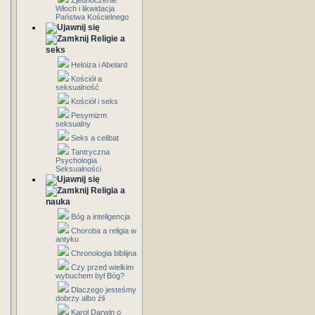
Zjednoczenie
Włoch i likwidacja
Państwa Kościelnego
Religie a
seks
Heloiza i Abelard
Kościół a
seksualność
Kościół i seks
Pesymizm
seksualny
Seks a celibat
Tantryczna
Psychologia
Seksualności
Religia a
nauka
Bóg a inteligencja
Choroba a religia w
antyku
Chronologia biblijna
Czy przed wielkim
wybuchem był Bóg?
Dlaczego jesteśmy
dobrzy albo źli
Karol Darwin o