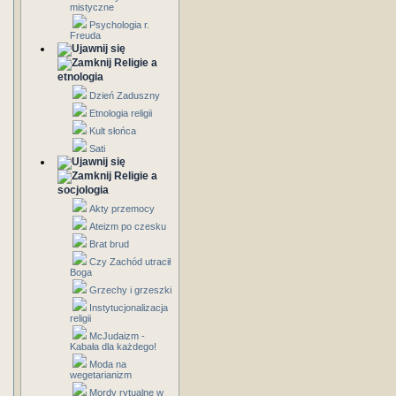
mistyczne
Psychologia r.
Freuda
Religie a
etnologia
Dzień Zaduszny
Etnologia religii
Kult słońca
Sati
Religie a
socjologia
Akty przemocy
Ateizm po czesku
Brat brud
Czy Zachód utracił
Boga
Grzechy i grzeszki
Instytucjonalizacja
religii
McJudaizm -
Kabała dla każdego!
Moda na
wegetarianizm
Mordy rytualne w