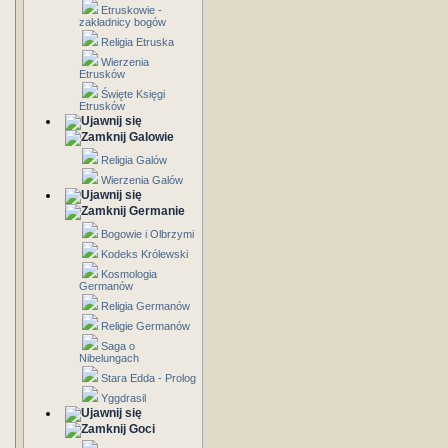
Etruskowie -
zakładnicy bogów
Religia Etruska
Wierzenia
Etrusków
Święte Księgi
Etrusków
Galowie
Religia Galów
Wierzenia Galów
Germanie
Bogowie i Olbrzymi
Kodeks Królewski
Kosmologia
Germanów
Religia Germanów
Religie Germanów
Saga o
Nibelungach
Stara Edda - Prolog
Yggdrasil
Goci