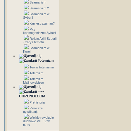
Szamanizm
Szamanizm 2
Szamanizm w
Syberii
Kim jest szaman?
Mity
kosmogoniczne Syberii
Religie Azji i Syberii
- zarys tematu
Szamanizm w
Korei
Totemizm
Teoria totemizmu
Totemizm
Totemizm
Malinowskiego
=>>
CHRONOLOGIA
Prehistoria
Pierwsze
cywilizacje
Wielkie rewolucje
duchowe VII - IV w.
p.n.e