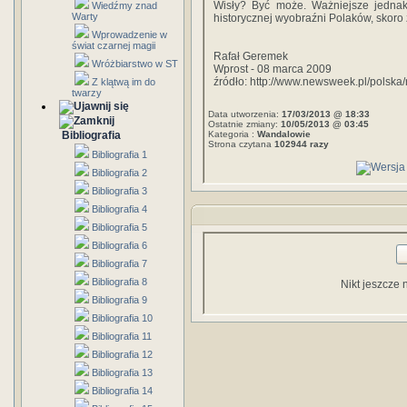
Wisły? Być może. Ważniejsze jednak
Wiedźmy znad
Warty
historycznej wyobraźni Polaków, skoro ż
Wprowadzenie w
świat czarnej magii
Rafał Geremek
Wróżbiarstwo w ST
Wprost - 08 marca 2009
źródło: http://www.newsweek.pl/polska
Z klątwą im do
twarzy
Data utworzenia:
17/03/2013 @ 18:33
Ostatnie zmiany:
10/05/2013 @ 03:45
Bibliografia
Kategoria :
Wandalowie
Strona czytana
102944 razy
Bibliografia 1
Bibliografia 2
Bibliografia 3
Bibliografia 4
Bibliografia 5
Bibliografia 6
Bibliografia 7
Bibliografia 8
Nikt jeszcze 
Bibliografia 9
Bibliografia 10
Bibliografia 11
Bibliografia 12
Bibliografia 13
Bibliografia 14