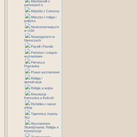
Machiavelli o
państwach k
Matylda z Canossy
Mieszko I religia i
polityka
Neokonserwatyzm
w USA
Neopoganizm w
Niemczech
Pacelli i Pavelic
Państwo i związki
wyznaniowe
Pierwsza
Poprawka
Prawo wyznaniowe
Religia i
demokracja
Religie a wojna
Rewolucja
francuska a Kościół
Richelieu i raison
d'état
Tajemnica Joanny
'Arc
Wyznaniowa
Skandynawia: Religia a
konstytucja