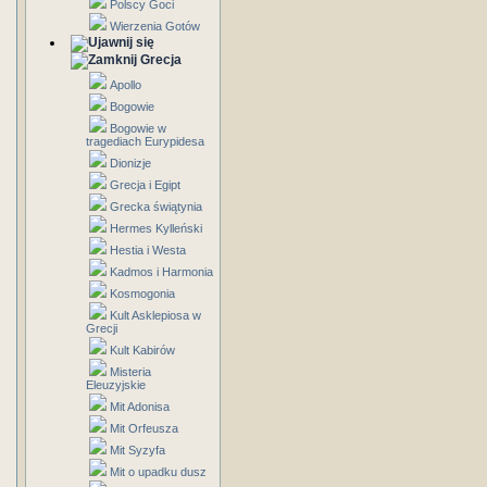
Polscy Goci
Wierzenia Gotów
Grecja
Apollo
Bogowie
Bogowie w
tragediach Eurypidesa
Dionizje
Grecja i Egipt
Grecka świątynia
Hermes Kylleński
Hestia i Westa
Kadmos i Harmonia
Kosmogonia
Kult Asklepiosa w
Grecji
Kult Kabirów
Misteria
Eleuzyjskie
Mit Adonisa
Mit Orfeusza
Mit Syzyfa
Mit o upadku dusz