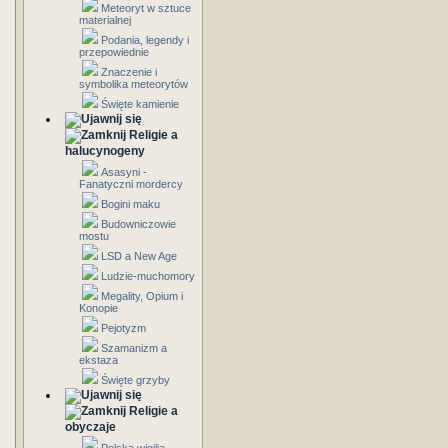
Meteoryt w sztuce
materialnej
Podania, legendy i
przepowiednie
Znaczenie i
symbolika meteorytów
Święte kamienie
Religie a
halucynogeny
Asasyni -
Fanatyczni mordercy
Bogini maku
Budowniczowie
mostu
LSD a New Age
Ludzie-muchomory
Megality, Opium i
Konopie
Pejotyzm
Szamanizm a
ekstaza
Święte grzyby
Religie a
obyczaje