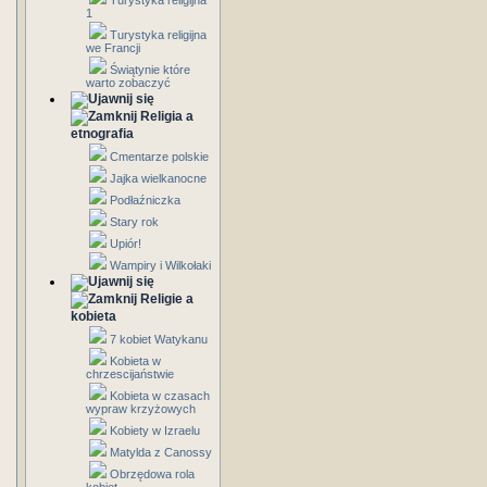
Turystyka religijna
1
Turystyka religijna
we Francji
Świątynie które
warto zobaczyć
Religia a
etnografia
Cmentarze polskie
Jajka wielkanocne
Podłaźniczka
Stary rok
Upiór!
Wampiry i Wilkołaki
Religie a
kobieta
7 kobiet Watykanu
Kobieta w
chrzescijaństwie
Kobieta w czasach
wypraw krzyżowych
Kobiety w Izraelu
Matylda z Canossy
Obrzędowa rola