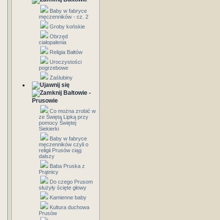
Baby w fabryce
męczenników - cz. 2
Groby końskie
Obrzęd
ciałopalenia
Religia Bałtów
Uroczystości
pogrzebowe
Zaślubiny
Bałtowie -
Prusowie
Co można zrobić w
ze Świętą Lipką przy
pomocy Świętej
Siekierki
Baby w fabryce
męczenników czyli o
religii Prusów ciąg
dalszy
Baba Pruska z
Prątnicy
Do czego Prusom
służyły ścięte głowy
Kamienne baby
Kultura duchowa
Prusów