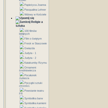
kobiet
Papieżyca Joanna
Pasqualina Lehner
Wdowy w Kościele
Religie a
sztuka
100 filmów
biblijnych
Film o świętym
Fresk w Staszowie
Gwiazda
Judyta - 1
Judyta - 2
Katakumby Rzymu
Ornament
średniowiecza
Pocałunek
Judasza
Początki sztuki
chrześci.
Powstanie teatru
FR
Symbolika barw
Symbolika kamieni