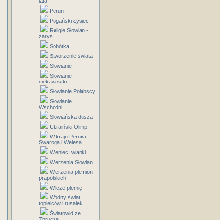
lata
Perun
Pogański Łysiec
Religie Słowian -
zarys
Sobótka
Stworzenie świata
Słowianie
Słowianie -
ciekawostki
Słowianie Połabscy
Słowianie
Wschodni
Słowiańska dusza
Ukraiński Olimp
W kraju Peruna,
Swaroga i Welesa
Wieniec, wianki
Wierzenia Słowian
Wierzenia plemion
prapolskich
Wilcze plemię
Wodny świat
topielców i rusałek
Światowid ze
Zbrucza