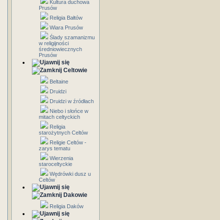
Kultura duchowa
Prusów
Religia Bałtów
Wiara Prusów
Ślady szamanizmu
w religijności
średniowiecznych
Prusów
Celtowie
Beltaine
Druidzi
Druidzi w źródłach
Niebo i słońce w
mitach celtyckich
Religia
starożytnych Celtów
Religie Celtów -
zarys tematu
Wierzenia
staroceltyckie
Wędrówki dusz u
Celtów
Dakowie
Religia Daków