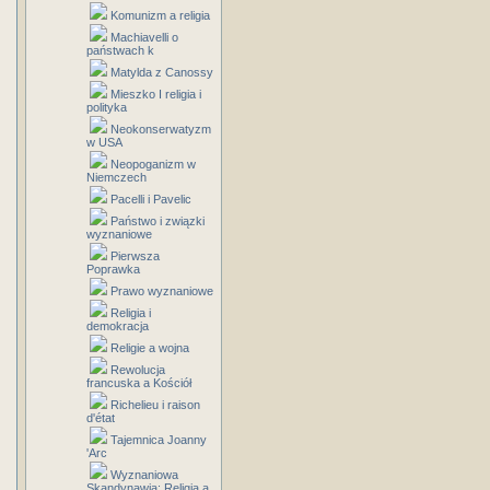
Komunizm a religia
Machiavelli o
państwach k
Matylda z Canossy
Mieszko I religia i
polityka
Neokonserwatyzm
w USA
Neopoganizm w
Niemczech
Pacelli i Pavelic
Państwo i związki
wyznaniowe
Pierwsza
Poprawka
Prawo wyznaniowe
Religia i
demokracja
Religie a wojna
Rewolucja
francuska a Kościół
Richelieu i raison
d'état
Tajemnica Joanny
'Arc
Wyznaniowa
Skandynawia: Religia a