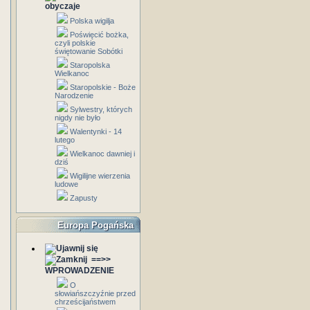
obyczaje
Polska wigilja
Poświęcić bożka,
czyli polskie
świętowanie Sobótki
Staropolska
Wielkanoc
Staropolskie - Boże
Narodzenie
Sylwestry, których
nigdy nie było
Walentynki - 14
lutego
Wielkanoc dawniej i
dziś
Wigilijne wierzenia
ludowe
Zapusty
Europa Pogańska
==>>
WPROWADZENIE
O
słowiańszczyźnie przed
chrześcijaństwem