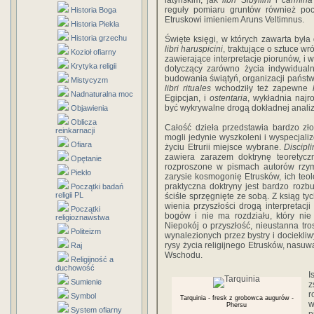
latyńskim, jak
libri Sibyllini
i
carmina
reguły pomiaru gruntów również po
Historia Boga
Etruskowi imieniem Aruns Veltimnus.
Historia Piekła
Historia grzechu
Święte księgi, w których zawarta była do
libri haruspicini
, traktujące o sztuce w
Kozioł ofiarny
zawierające interpretacje piorunów, i 
Krytyka religii
dotyczący zarówno życia in­dywidual
budowania świątyń, organizacji państwa
Mistycyzm
libri rituales
wchodziły też zapewne
Nadnaturalna moc
Egipcjan, i
ostentaria
, wykładnia najr
być wykrywalne drogą do­kładnej analiz
Objawienia
Oblicza
Całość dzieła przedstawia bardzo zł
reinkarnacji
mogli jedynie wyszkoleni i wyspecjali
Ofiara
życiu Etrurii miejsce wy­brane.
Discipl
zawiera zarazem doktrynę teore­tyc
Opętanie
rozproszone w pismach autorów rzym
Piekło
zarysie kosmogonię Etrusków, ich teol
praktyczna doktryny jest bar­dzo rozbud
Początki badań
religii PL
ściśle sprzęgnięte ze sobą. Z ksiąg ty
wienia przyszłości drogą interpretacj
Początki
bogów i nie ma rozdziału, który ni
religioznawstwa
Niepokój o przyszłość, nieu­stanna tr
Politeizm
wynalezionych przez bystry i dociekli­
rysy życia religijnego Etrusków, nasuw
Raj
Wschodu.
Religijność a
duchowość
I
Sumienie
z
r
Symbol
Tarquinia - fresk z grobowca augurów -
w
Phersu
System ofiarny