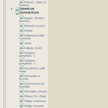
Połowcy - Baba ze
Stadnicy
Rzym
August - Pontifex
Maximus
Boskość cesarzy
Eneida
Hellenizacji religii
rzymskiej
Janus
Kaligula i Żydzi
Kolegium
pontyfików - 1
Kolegium
pontyfików - 2
Kto pierwszy palił
księgi
Kult Kybele w
Rzymie
Od Romulusa do
Republiki
Parentalia, Lemuria
Pliniusz St. o Bogu
Religie Cesarstwa
Religie rzymskie