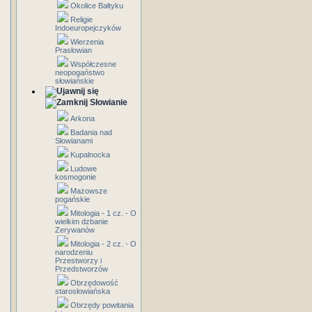
Okolice Bałtyku
Religie
Indoeuropejczyków
Wierzenia
Prasłowian
Współczesne
neopogaństwo
słowiańskie
Słowianie
Arkona
Badania nad
Słowianami
Kupalnocka
Ludowe
kosmogonie
Mazowsze
pogańskie
Mitologia - 1 cz. - O
wielkim dzbanie
Zerywanów
Mitologia - 2 cz. - O
narodzeniu
Przestworzy i
Przedstworzów
Obrzędowość
starosłowiańska
Obrzędy powitania