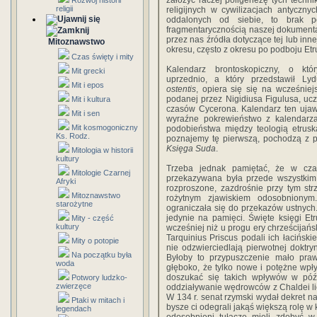
założyć raczej poligenezę tych tech­nik
Rozwój historii
religii
religijnych w cywilizacjach antyczn
oddalonych od siebie, to brak p
fragmentarycznością naszej dokumenta
przez nas źródła dotyczące tej lub innej
Mitoznawstwo
okresu, często z okresu po podboju Etr
Czas święty i mity
Kalendarz brontoskopiczny, o któ
Mit grecki
uprzednio, a który przedstawił Ly
Mit i epos
ostentis
, opiera się się na wcześniejsz
podanej przez Nigidiusa Figulusa, uc
Mit i kultura
czasów Cycerona. Kalendarz ten ujawn
Mit i sen
wyraźne pokrewieństwo z kalenda­rz
Mit kosmogoniczny
podobieństwa między teologią etruską 
Ks. Rodz.
poznajemy tę pierwszą, pochodzą z pó
Księga Suda
.
Mitologia w historii
kultury
Trzeba jednak pamiętać, że w czasac
Mitologie Czarnej
przekazywana była przede wszystkim 
Afryki
rozproszone, zazdrośnie przy tym str
Mitoznawstwo
rożytnym zjawiskiem odosobnionym.
starożytne
ograniczała się do przekazów ustnych
jedynie na pamięci. Święte księgi Et
Mity - część
kultury
wcześniej niż u progu ery chrześcijańs
Tarquinius Priscus podali ich łaciński
Mity o potopie
nie odzwiercied­lają pierwotnej doktry
Na początku była
Byłoby to przypuszczenie mało prawd
woda
głęboko, że tylko nowe i potężne wp
doszukać się ta­kich wpływów w późn
Potwory ludzko-
zwierzęce
oddziaływanie wędrowców z Chaldei lic
W 134 r. senat rzymski wydał dekret n
Ptaki w mitach i
bysze ci odegrali jakąś większą rolę w 
legendach