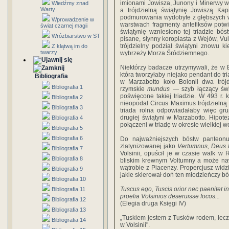
imionami Jowisza, Junony i Minerwy 
Wiedźmy znad
Warty
a trójdzielną świątynię Jowiszą Kap
podmurowania wydobyte z głębszych w
Wprowadzenie w
war­stwach fragmenty antefiksów potw
świat czarnej magii
świątynię wzniesiono tej triadzie bós
Wróżbiarstwo w ST
pisane, słynny koroplasta z Wejów, Vulc
trójdzielny podział świątyni znowu k
Z klątwą im do
twarzy
wybrzeży Morza Śródziemnego.
Niektórzy badacze utrzymywali, że w Et
która tworzy­łaby niejako pendant do tr
Bibliografia
w Marzabotto koło Bolonii dwa trójd
Bibliografia 1
rzymskie
mundus
— szyb łączący św
poświęcone takiej triadzie. W 493 r.
Bibliografia 2
nieopodal Circus Maximus trójdzielną 
Bibliografia 3
triada rolna odpowia­dałaby więc gr
drugiej świątyni w Marzabotto. Hipo­t
Bibliografia 4
połączeni w triadę w okresie wielkiej 
Bibliografia 5
Bibliografia 6
Do najważniejszych bóstw panteonu
zlatynizowanej jako
Vertumnus, Deus E
Bibliografia 7
Volsinii, opuścił je w czasie walk w
Bibliografia 8
bliskim krewnym Voltumny a może naw
wątrobie z Piacenzy. Propercjusz widz
Bibliografia 9
jakie skierował doń ten młodzieńczy bó
Bibliografia 10
Tuscus ego, Tuscis orior nec paenitet in
Bibliografia 11
proelia Volsinios deseruisse focos...
Bibliografia 12
(Elegia druga Księgi IV)
Bibliografia 13
„Tuskiem jestem z Tusków rodem, lecz
Bibliografia 14
w Volsinii".