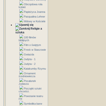
Obrzędowa rola
kobiet
Papieżyca Joanna
Pasqualina Lehner
Wdowy w Kościele
Religie a
sztuka
100 filmów
biblijnych
Film o świętym
Fresk w Staszowie
Gwiazda
Judyta - 1
Judyta - 2
Katakumby Rzymu
Ornament
średniowiecza
Pocałunek
Judasza
Początki sztuki
chrześci.
Powstanie teatru
FR
Symbolika barw