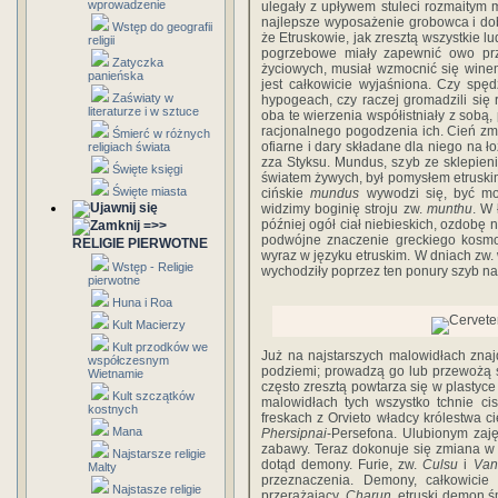
wprowadzenie
ulegały z upływem stuleci rozmaitym 
najlepsze wyposażenie grobowca i do
Wstęp do geografii
że Etruskowie, jak zresztą wszystkie lud
religii
pogrzebowe miały zapewnić owo prze
Zatyczka
życiowych, musiał wzmocnić się winem i
panieńska
jest cał­kowicie wyjaśniona. Czy spę
Zaświaty w
hypogeach, czy raczej gromadzili si
literaturze i w sztuce
oba te wierzenia współistniały z sobą
racjonalnego pogodzenia ich. Cień zma
Śmierć w różnych
ofiarne i dary składane dla niego na 
religiach świata
zza Styksu. Mundus, szyb ze sklepieni
Święte księgi
światem żywych, był pomysłem etruski
Święte miasta
cińskie
mundus
wywodzi się, być moż
widzimy boginię stroju zw.
munthu
. W 
później ogół ciał niebieskich, ozdobę 
=>>
podwójne znaczenie greckiego kosmo
RELIGIE PIERWOTNE
wyraz w języku etruskim. W dniach zw
Wstęp - Religie
wychodziły po­przez ten ponury szyb na
pierwotne
Huna i Roa
Kult Macierzy
Kult przodków we
Już na najstarszych malowidłach zna
współczesnym
podziemi; pro­wadzą go lub przewożą 
Wietnamie
często zresztą powtarza się w plastyce e
Kult szczątków
malowidłach tych wszystko tchnie ci
kostnych
freskach z Orvieto władcy królestwa 
Mana
Phersipnai
-Persefona. Ulubionym zaj
zabawy. Teraz dokonuje się zmiana w 
Najstarsze religie
dotąd demony. Furie, zw.
Culsu
i
Van
Malty
prze­znaczenia. Demony, całkowicie
Najstasze religie
przerażający.
Charun
, etru­ski demon 