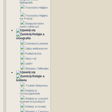
bibliografia
Turystyka religijna
1
Turystyka religijna
we Francji
Świątynie które
warto zobaczyć
Religia a
etnografia
Cmentarze polskie
Jajka wielkanocne
Podłaźniczka
Stary rok
Upiór!
Wampiry i Wilkołaki
Religie a
kobieta
7 kobiet Watykanu
Kobieta w
chrzescijaństwie
Kobieta w czasach
wypraw krzyżowych
Kobiety w Izraelu
Matylda z Canossy