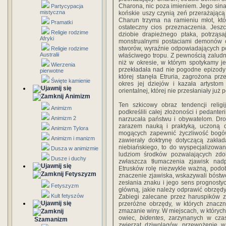
Charona, nic poza imieniem. Jego sina
Partycypacja
mistyczna
końskie uszy czynią zeń przerażającą
Charun trzyma na ramieniu młot, któ
Pramatki
ostateczny cios przeznaczenia. Jesz
Religie rodzime
dziobie drapieżnego ptaka, potrząsa
Afryki
monstrualnymi postaciami demonów ch
stworów, wyraźnie odpowiadających p
Religie rodzime
Australii
właściwego tropu. Z pewnością zaludni
niż w okresie, w którym spotykamy je
Wierzenia
przekładała nad nie pogodne epi­zody i
pierwotne
której stanęła Etruria, zagrożona pr
Święte kamienie
okres jej dziejów i kazała artysto
orientalnej, której nie prze­słaniały 
Animizm
Ten szkicowy obraz tendencji relig
Animizm
podkreślili całej złożoności i pedanter
Animizm 2
narzucała państwu i obywate­lom. Drob
zarazem nauką i praktyką, uczoną d
Animizm Tylora
mogących zapewnić życzliwość bogów 
Animizm i manizm
zawierały doktrynę dotyczącą zakłada
niebiańskiego, to do wyspecjalizowa
Dusza w animizmie
ludziom środków pozwalających zdo
Dusze i duchy
zwłaszcza tłumaczenia zjawisk nad
Etrusków rolę niezwykle ważną, podob
Fetyszyzm
znaczenie zja­wiska, wskazywali bóstwo
zesłania znaku i jego sens prognostyc
Fetyszyzm
główną, jakie należy odprawić obrzędy
Kult fetyszów
Zabiegi zalecane przez haruspików z
przeróżne obrzędy, w których znaczn
zmazanie winy. W miejscach, w któ­rych
owiec,
bidentes
, zarzynanych w cza
Szamanizm
zwierząt dziwolą­gów, przewożenie w