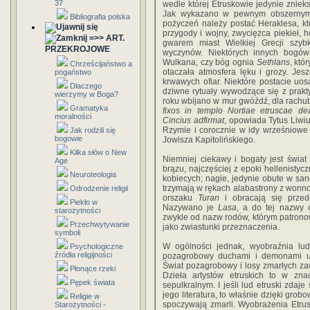
37
wedle której Etru­skowie jedynie zniek
Jak wykazano w pewnym obszer­nym 
Bibliografia polska
pożyczeń należy postać Heraklesa, któ
przygody i wojny, zwycięzca piekieł, 
=>> ART.
gwarem miast Wielkiej Grecji szybk
PRZEKROJOWE
wyczynów. Niektórych innych bogó
Wulkana, czy bóg ognia
Sethlans
, któ
Chrześcijaństwo a
otaczała atmosfera lęku i grozy. Je
pogaństwo
krwawych ofiar. Niektóre postacie uos
Dlaczego
dziwne rytuały wywodzące się z praktyk
wierzymy w Boga?
roku wbijano w mur gwóźdź, dla rachub
Gramatyka
fixos in templo Nortiae etruscae d
moralności
Cincius adfirmat
, opowiada Tytus Liwiu
Rzymie i corocznie w idy wrześniow
Jak rodzili się
bogowie
Jowisza Kapitolińskiego.
Kilka słów o New
Niemniej ciekawy i bogaty jest świa
Age
brązu, naj­częściej z epoki hellenist
Neuroteologia
kobiecych; nagie, jedynie obute w sanda
trzymają w rękach alabastrony z wonnoś
Odrodzenie religii
orszaku
Turan
i obracają się przede
Piekło w
Nazywano je
Lasa
, a do tej nazwy 
starożytności
zwykle od nazw rodów, którym patrono
Przechwytywanie
jako zwiastunki przeznaczenia.
symboli
W ogólności jednak, wyobraźnia ludu
Psychologiczne
źródła religijności
pozagrobowy du­chami i demonami uw
Świat pozagrobowy i losy zmarłych zaw
Płonące rzeki
Dzieła artystów etruskich to w zna
Pępek świata
sepulkralnym. I jeśli lud etruski zda
jego literatura, to właśnie dzięki grob
Religie w
spoczywają zmarli. Wyobrażenia Etru
Starożytności -