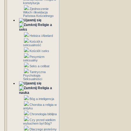
konstytucja
Zjednoczenie
Włoch i likwidacja
Państwa Kościelnego
Religie a
seks
Heloiza i Abelard
Kościół a
seksualność
Kościół i seks
Pesymizm
seksualny
Seks a celibat
Tantryczna
Psychologia
Seksualności
Religia a
nauka
Bóg a inteligencja
Choroba a religia w
antyku
Chronologia biblijna
Czy przed wielkim
wybuchem był Bóg?
Dlaczego jesteśmy