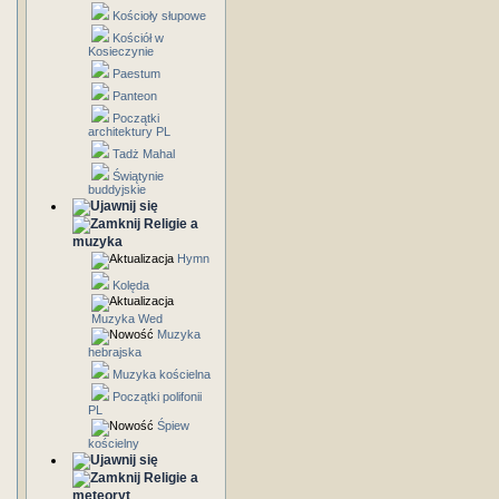
Kościoły słupowe
Kościół w
Kosieczynie
Paestum
Panteon
Początki
architektury PL
Tadż Mahal
Świątynie
buddyjskie
Religie a
muzyka
Hymn
Kolęda
Muzyka Wed
Muzyka
hebrajska
Muzyka kościelna
Początki polifonii
PL
Śpiew
kościelny
Religie a
meteoryt