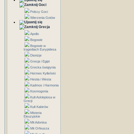
Goci
Polscy Goci
Wierzenia Gotów
Grecja
Apollo
Bogowie
Bogowie w
tragediach Eurypidesa
Dionizje
Grecja i Egipt
Grecka świątynia
Hermes Kylleński
Hestia i Westa
Kadmos i Harmonia
Kosmogonia
Kult Asklepiosa w
Grecji
Kult Kabirów
Misteria
Eleuzyjskie
Mit Adonisa
Mit Orfeusza