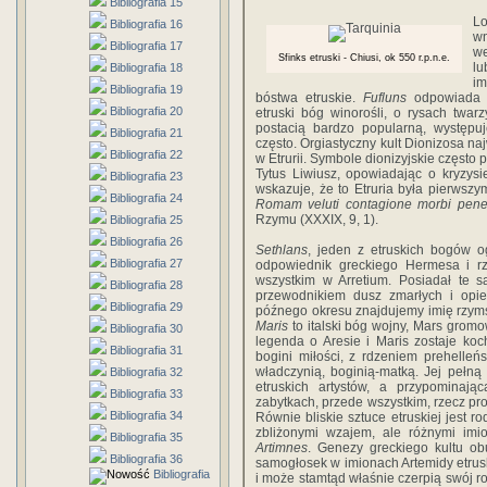
Bibliografia 15
Lo
Bibliografia 16
wn
Bibliografia 17
we
Sfinks etruski - Chiusi, ok 550 r.p.n.e.
lu
Bibliografia 18
im
Bibliografia 19
bóstwa etruskie.
Fufluns
odpowiada g
Bibliografia 20
etruski bóg winorośli, o rysach twar
postacią bardzo popularną, występuj
Bibliografia 21
często. Orgiastyczny kult Dionizosa naj
Bibliografia 22
w Etrurii. Symbole dionizyjskie często 
Tytus Liwiusz, opowiadając o kryzysi
Bibliografia 23
wskazuje, że to Etruria była pierwszym
Bibliografia 24
Romam veluti contagione morbi penet
Rzymu (XXXIX, 9, 1).
Bibliografia 25
Bibliografia 26
Sethlans
, jeden z etruskich bogów og
Bibliografia 27
odpowiednik grec­kiego Hermesa i 
wszystkim w Arretium. Posiadał te 
Bibliografia 28
przewodnikiem dusz zmarłych i opi
Bibliografia 29
późnego okresu znaj­dujemy imię rzy
Maris
to italski bóg wojny, Mars gromo
Bibliografia 30
legenda o Aresie i Maris zostaje k
Bibliografia 31
bogini miłości, z rdzeniem prehelle
władczynią, boginią-matką. Jej pełn
Bibliografia 32
etruskich artystów, a przypomina­ją
Bibliografia 33
zabytkach, przede wszystkim, rzecz pro
Bibliografia 34
Równie bli­skie sztuce etruskiej jest 
zbliżonymi wzajem, ale różnymi im
Bibliografia 35
Artimnes
. Genezy greckiego kultu ob
Bibliografia 36
samogłosek w imionach Artemidy etruski
Bibliografia
i może stamtąd właśnie czerpią swój r