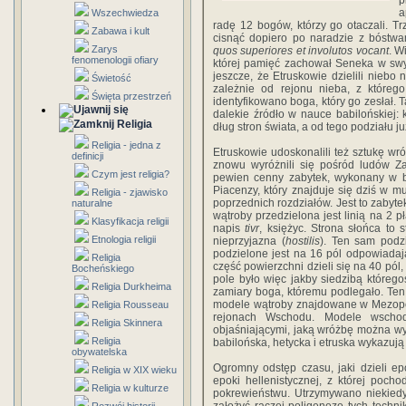
p
a
Wszechwiedza
radę 12 bogów, którzy go otaczali. Trz
Zabawa i kult
cisnąć do­piero po naradzie z bóstw
Zarys
quos superiores et involutos vocant
. W
fenomenologii ofiary
której pamięć zachował Seneka w s
jeszcze, że Etruskowie dzielili niebo 
Świetość
zależnie od rejonu nieba, z którego
Święta przestrzeń
identyfikowano boga, który go zesłał.
dalekie źródło w nauce babilońskiej: k
Religia
dług stron świata, a od tego podziału j
Religia - jedna z
Etruskowie udoskonalili też sztukę wr
definicji
znowu wyróżnili się pośród ludów Za
Czym jest religia?
pewien cenny zabytek, wykonany w b
Piacenzy, który znajduje się dziś w
Religia - zjawisko
poprzednich rozdziałów. Jest to zabyte
naturalne
wątroby przedzielona jest linią na 2 p
Klasyfikacja religii
napis
tivr
, księżyc. Strona słońca to s
Etnologia religii
nieprzyjazna (
hostilis
). Ten sam podzi
podzie­lone jest na 16 pól odpowiada
Religia
część powierzchni dzieli się na 40 p
Bocheńskiego
pole było więc jakby siedzibą któ­reg
Religia Durkheima
zamiary boga, któremu podlegało. Te
mo­dele wątroby znajdowane w Mezopot
Religia Rousseau
rejonach Wschodu. Modele wschodn
Religia Skinnera
objaśniającymi, jaką wróżbę można wy
Religia
babilońska, hetycka i etruska wykazuj
obywatelska
Ogromny odstęp czasu, jaki dzieli 
Religia w XIX wieku
epoki helle­nistycznej, z której poch
Religia w kulturze
pokrewieństwu. Utrzymy­wano niekiedy