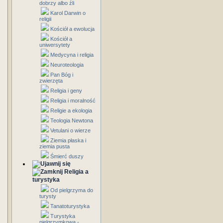
dobrzy albo źli
Karol Darwin o
religii
Kościół a ewolucja
Kościół a
uniwersytety
Medycyna i religia
Neuroteologia
Pan Bóg i
zwierzęta
Religia i geny
Religia i moralność
Religie a ekologia
Teologia Newtona
Vetulani o wierze
Ziemia płaska i
ziemia pusta
Śmierć duszy
Religia a
turystyka
Od pielgrzyma do
turysty
Tanatoturystyka
Turystyka
pielgrzymkowa -