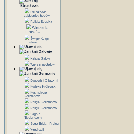
Etruskowie
Etruskowie -
zakładnicy bogów
Religia Etruska
Wierzenia
Etrusków
Święte Księgi
Etrusków
Galowie
Religia Galów
Wierzenia Galów
Germanie
Bogowie i Olbrzymi
Kodeks Królewski
Kosmologia
Germanów
Religia Germanów
Religie Germanów
Saga o
Nibelungach
Stara Edda - Prolog
Yggdrasil