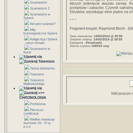
Szamanizm
których dotknięcie skażało ziemię. Re
przepisów i zakazów. Czynnik sakralny
Szamanizm 2
Etrusków, wyciskając silne piętno na ic
Szamanizm w
Syberii
* * *
Kim jest szaman?
Fragment książki: Rayrnond Bloch -
Et
Mity
kosmogoniczne Syberii
Data utworzenia:
14/02/2014 @ 20:55
Religie Azji i Syberii
Ostatnie zmiany:
14/02/2014 @ 20:55
- zarys tematu
Kategoria :
Etruskowie
Strona czytana
106515 razy
Szamanizm w
Korei
Totemizm
Teoria totemizmu
Totemizm
Totemizm
Malinowskiego
=>>
Nikt jeszcze 
CHRONOLOGIA
Prehistoria
Pierwsze
cywilizacje
Wielkie rewolucje
duchowe VII - IV w.
p.n.e