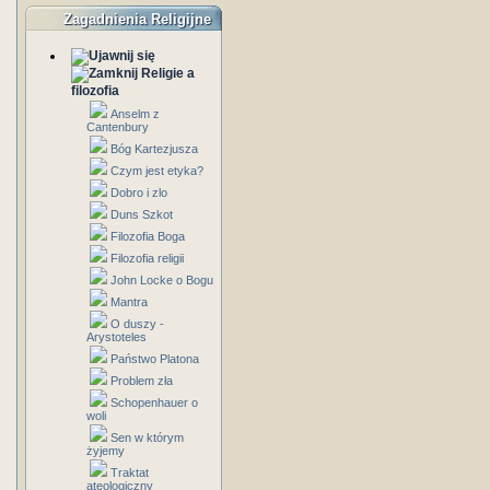
Zagadnienia Religijne
Religie a
filozofia
Anselm z
Cantenbury
Bóg Kartezjusza
Czym jest etyka?
Dobro i zlo
Duns Szkot
Filozofia Boga
Filozofia religii
John Locke o Bogu
Mantra
O duszy -
Arystoteles
Państwo Platona
Problem zła
Schopenhauer o
woli
Sen w którym
żyjemy
Traktat
ateologiczny