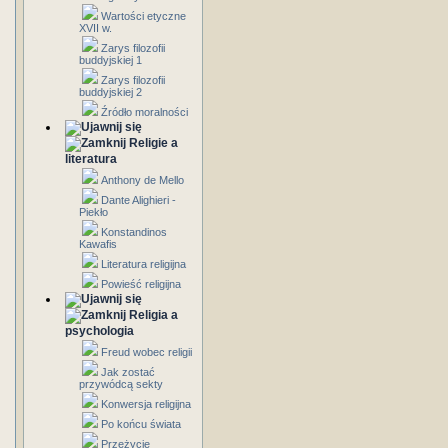
Wartości etyczne
XVII w.
Zarys filozofii
buddyjskiej 1
Zarys filozofii
buddyjskiej 2
Źródło moralności
Religie a
literatura
Anthony de Mello
Dante Alighieri -
Piekło
Konstandinos
Kawafis
Literatura religijna
Powieść religijna
Religia a
psychologia
Freud wobec religii
Jak zostać
przywódcą sekty
Konwersja religijna
Po końcu świata
Przeżycie