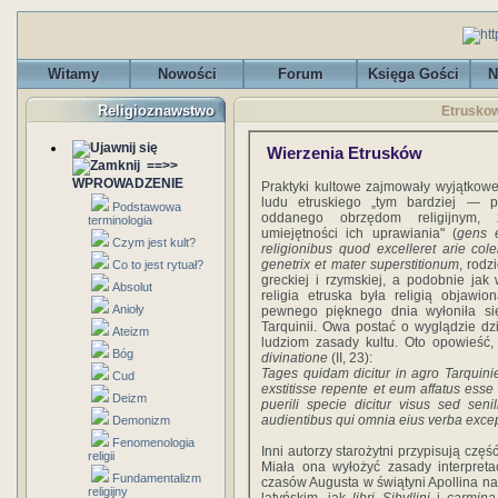
Witamy
Nowości
Forum
Księga Gości
N
Religioznawstwo
Etruskow
Wierzenia Etrusków
==>>
WPROWADZENIE
Praktyki kultowe zajmowały wyjątkowe
ludu etruskiego „tym bardziej — 
Podstawowa
oddanego obrzędom religijnym,
terminologia
umiejętności ich uprawiania" (
gens 
Czym jest kult?
religionibus quod excelleret arie col
genetrix et mater superstitionum
, rodz
Co to jest rytuał?
greckiej i rzymskiej, a podobnie jak 
Absolut
religia etruska była religią obja­w
Anioły
pewnego pięknego dnia wyłoniła się
Tarquinii. Owa po­stać o wyglądzie dz
Ateizm
ludziom zasady kultu. Oto opo­wieść
Bóg
divinatione
(II, 23):
Tages quidam dicitur in agro Tarquinie
Cud
exstitisse repente et eum affatus esse 
Deizm
puerili specie dicitur visus sed seni
audientibus qui omnia eius verba excepe
Demonizm
Fenomenologia
Inni autorzy starożytni przypisują czę
religii
Miała ona wyłożyć zasady interpreta
Fundamentalizm
czasów Augusta w świątyni Apollina n
religijny