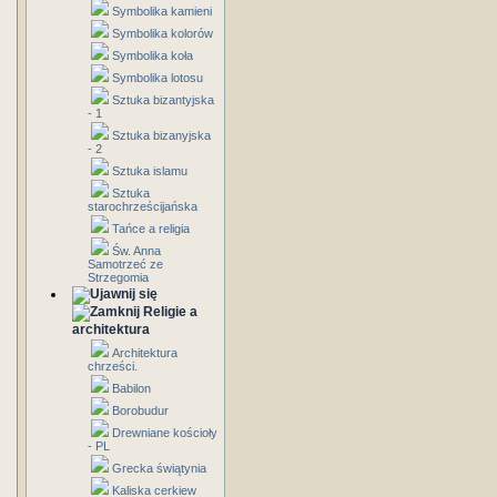
Symbolika kamieni
Symbolika kolorów
Symbolika koła
Symbolika lotosu
Sztuka bizantyjska
- 1
Sztuka bizanyjska
- 2
Sztuka islamu
Sztuka
starochrześcijańska
Tańce a religia
Św. Anna
Samotrzeć ze
Strzegomia
Religie a
architektura
Architektura
chrześci.
Babilon
Borobudur
Drewniane kościoły
- PL
Grecka świątynia
Kaliska cerkiew