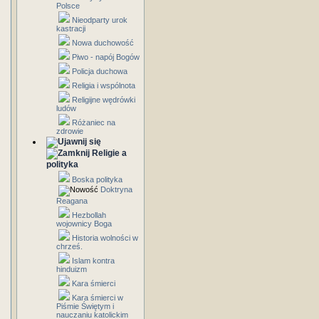
Polsce
Nieodparty urok
kastracji
Nowa duchowość
Piwo - napój Bogów
Policja duchowa
Religia i wspólnota
Religijne wędrówki
ludów
Różaniec na
zdrowie
Religie a
polityka
Boska polityka
Doktryna
Reagana
Hezbollah
wojownicy Boga
Historia wolności w
chrześ.
Islam kontra
hinduizm
Kara śmierci
Kara śmierci w
Piśmie Świętym i
nauczaniu katolickim