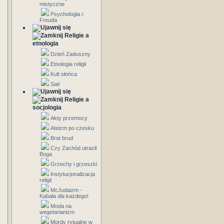
mistyczne
Psychologia r.
Freuda
Religie a
etnologia
Dzień Zaduszny
Etnologia religii
Kult słońca
Sati
Religie a
socjologia
Akty przemocy
Ateizm po czesku
Brat brud
Czy Zachód utracił
Boga
Grzechy i grzeszki
Instytucjonalizacja
religii
McJudaizm -
Kabała dla każdego!
Moda na
wegetarianizm
Mordy rytualne w