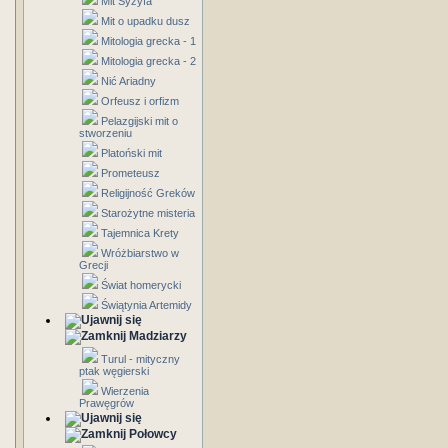
Mit Syzyfa
Mit o upadku dusz
Mitologia grecka - 1
Mitologia grecka - 2
Nić Ariadny
Orfeusz i orfizm
Pelazgijski mit o
stworzeniu
Platoński mit
Prometeusz
Religijność Greków
Starożytne misteria
Tajemnica Krety
Wróżbiarstwo w
Grecji
Świat homerycki
Świątynia Artemidy
Madziarzy
Turul - mityczny
ptak węgierski
Wierzenia
Prawęgrów
Połowcy