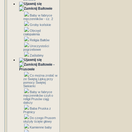
Bałtowie
Baby w fabryce
męczenników - cz. 2
Groby końskie
Obrzęd
ciałopalenia
Religia Bałtów
Uroczystości
pogrzebowe
Zaślubiny
Bałtowie -
Prusowie
Co można zrobić w
ze Świętą Lipką przy
pomocy Świętej
Siekierki
Baby w fabryce
męczenników czyli o
religii Prusów ciąg
dalszy
Baba Pruska z
Prątnicy
Do czego Prusom
służyły ścięte głowy
Kamienne baby