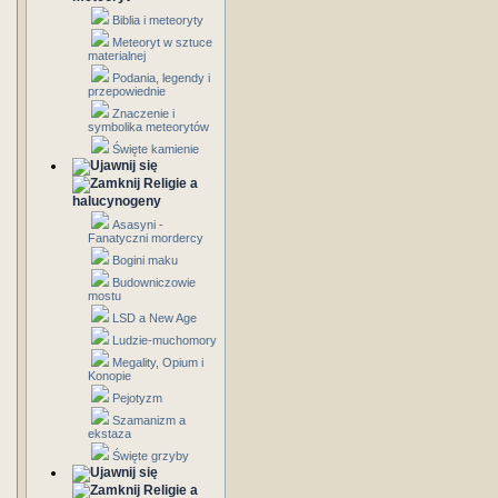
Biblia i meteoryty
Meteoryt w sztuce
materialnej
Podania, legendy i
przepowiednie
Znaczenie i
symbolika meteorytów
Święte kamienie
Religie a
halucynogeny
Asasyni -
Fanatyczni mordercy
Bogini maku
Budowniczowie
mostu
LSD a New Age
Ludzie-muchomory
Megality, Opium i
Konopie
Pejotyzm
Szamanizm a
ekstaza
Święte grzyby
Religie a