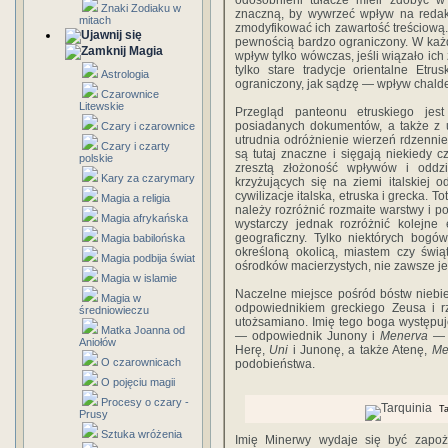
odo­sobnieni tułacze mieli zdobyć w 
Znaki Zodiaku w
znaczną, by wywrzeć wpływ na redakcj
mitach
zmodyfikować ich zawartość treściową. 
pewnością bardzo ograniczony. W każd
Magia
wpływ tylko wówczas, jeśli wiązało ich 
tylko stare tradycje orientalne Et
Astrologia
ograniczony, jak sądzę — wpływ chal­d
Czarownice
Litewskie
Przegląd panteonu etruskiego jes
posiadanych doku­mentów, a także z uwa
Czary i czarownice
utrudnia odróżnienie wierzeń rdzenni
Czary i czarty
są tutaj znaczne i sięgają niekiedy 
polskie
zresztą zło­żoność wpływów i oddzia
Kary za czarymary
krzyżujących się na ziemi ital­skiej 
cywilizacje italska, etruska i grecka.
Magia a religia
na­leży rozróżnić rozmaite warstwy i p
Magia afrykańska
wystarczy jed­nak rozróżnić kolejn
geograficzny. Tylko niektórych bogów 
Magia babilońska
określoną okolicą, miastem czy świą
Magia podbija świat
ośrodków ma­cierzystych, nie zawsze je
Magia w islamie
Naczelne miejsce pośród bóstw niebi
Magia w
odpowiedni­kiem greckiego Zeusa i r
średniowieczu
utożsamiano. Imię tego boga występuj
Matka Joanna od
— odpowiednik Junony i
Menerva
— M
Aniołów
Herę,
Uni
i Junonę, a także Atenę,
Me
O czarownicach
podobieństwa.
O pojęciu magii
Procesy o czary -
Ta
Prusy
Sztuka wróżenia
Imię Minerwy wydaje się być zapoży