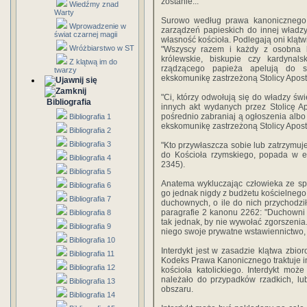
zostanie..."
Wiedźmy znad
Warty
Surowo według prawa kanonicznego t
Wprowadzenie w
zarządzeń papieskich do innej władzy, 
świat czarnej magii
własność kościoła. Podlegają oni klątwi
Wróżbiarstwo w ST
"Wszyscy razem i każdy z osobna b
królewskie, biskupie czy kardynal
Z klątwą im do
rządzącego papieża apelują do 
twarzy
ekskomunikę zastrzeżoną Stolicy Aposto
"Ci, którzy odwołują się do władzy św
Bibliografia
innych akt wydanych przez Stolicę Apo
pośrednio zabraniaj ą ogłoszenia albo
Bibliografia 1
ekskomunikę zastrzeżoną Stolicy Apost
Bibliografia 2
Bibliografia 3
"Kto przywłaszcza sobie lub zatrzymuj
do Kościoła rzymskiego, popada w ek
Bibliografia 4
2345).
Bibliografia 5
Anatema wykluczając człowieka ze sp
Bibliografia 6
go jednak nigdy z budżetu kościelnego.
Bibliografia 7
duchownych, o ile do nich przychodzi
paragrafie 2 kanonu 2262: "Duchowni
Bibliografia 8
tak jednak, by nie wywołać zgorszenia.
Bibliografia 9
niego swoje prywatne wstawiennictwo, n
Bibliografia 10
Interdykt jest w zasadzie klątwa zbior
Bibliografia 11
Kodeks Prawa Kanonicznego traktuje i
Bibliografia 12
kościoła katolickiego. Interdykt mo
należało do przypadków rzadkich, lu
Bibliografia 13
obszaru.
Bibliografia 14