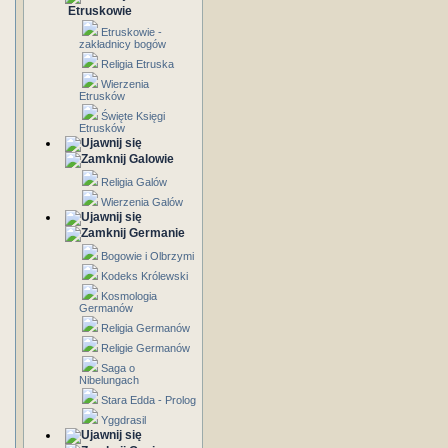
Etruskowie
Etruskowie -
zakładnicy bogów
Religia Etruska
Wierzenia
Etrusków
Święte Księgi
Etrusków
Galowie
Religia Galów
Wierzenia Galów
Germanie
Bogowie i Olbrzymi
Kodeks Królewski
Kosmologia
Germanów
Religia Germanów
Religie Germanów
Saga o
Nibelungach
Stara Edda - Prolog
Yggdrasil