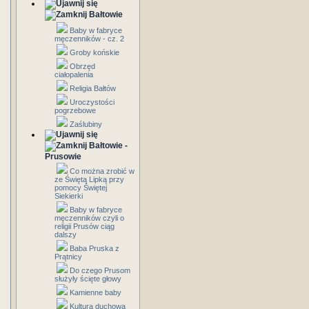
Bałtowie
Baby w fabryce
męczenników - cz. 2
Groby końskie
Obrzęd
ciałopalenia
Religia Bałtów
Uroczystości
pogrzebowe
Zaślubiny
Bałtowie -
Prusowie
Co można zrobić w
ze Świętą Lipką przy
pomocy Świętej
Siekierki
Baby w fabryce
męczenników czyli o
religii Prusów ciąg
dalszy
Baba Pruska z
Prątnicy
Do czego Prusom
służyły ścięte głowy
Kamienne baby
Kultura duchowa