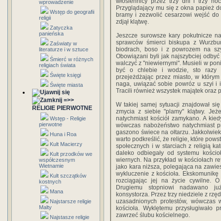
włosiennicy przez trzy dni i trzy n
wprowadzenie
Przyglądający mu się z okna papież do
Wstęp do geografii
bramy i zezwolić cesarzowi wejść do 
religii
zdjął klątwę.
Zatyczka
panieńska
Jeszcze surowsze kary pokutnicze na
sprawców śmierci biskupa z Wurzbur
Zaświaty w
biodrach, boso i z powrozem na szy
literaturze i w sztuce
Obowiązani byli jak najszybciej odbyć 
Śmierć w różnych
walczyć z "niewiernymi". Musieli w ponie
religiach świata
być o chlebie i wodzie, sto razy
Święte księgi
przejeżdżając przez miasto, w którym
naga, uwiązać sobie powróz u szyi i 
Święte miasta
Tracili również wszystek majątek oraz
=>>
W takiej samej sytuacji znajdował się
RELIGIE PIERWOTNE
zmycia z siebie "plamy" klątwy. Jeże
natychmiast kościół zamykano. A kie
Wstęp - Religie
pierwotne
wówczas nabożeństwo natychmiast pr
gaszono świece na ołtarzu. Jakkolwiek i
Huna i Roa
warto podkreślić, że religie, które po
Kult Macierzy
społecznych i w starciach z religią ka
daleko odbiegały od systemu kościoł
Kult przodków we
wiernych. Na przykład w kościołach 
współczesnym
Wietnamie
jako kara niższa, polegająca na zawie
wykluczenie z kościoła. Ekskomunikę st
Kult szczątków
rozciągając jej na życie cywilne. 
kostnych
Drugiemu stopniowi nadawano już
Mana
konsystorza. Przez trzy niedziele z rzę
uzasadnionych protestów, wówczas 
Najstarsze religie
Malty
kościoła. Wyklętemu przysługiwało 
zawrzeć ślubu kościelnego.
Najstasze religie