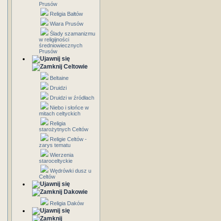
Prusów
Religia Bałtów
Wiara Prusów
Ślady szamanizmu
w religijności
średniowiecznych
Prusów
Celtowie
Beltaine
Druidzi
Druidzi w źródłach
Niebo i słońce w
mitach celtyckich
Religia
starożytnych Celtów
Religie Celtów -
zarys tematu
Wierzenia
staroceltyckie
Wędrówki dusz u
Celtów
Dakowie
Religia Daków