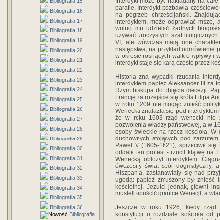
Interdykt może być nakładany na całe n
Bibliografia 15
parafie. Interdykt pozbawia częściow
Bibliografia 16
na pogrzeb chrześcijański. Znajdują
Bibliografia 17
interdyktem, może odprawiać mszę, a
wolno mu udzielać żadnych błogosł
Bibliografia 18
używać uroczystych szat liturgicznych
Bibliografia 19
VI, ale wówczas mają one charakte
następstwa, na przykład odmówienie p
Bibliografia 20
w okresie rosnących walk o wpływy i 
Bibliografia 21
interdykt staje się karą często przez ko
Bibliografia 22
Historia zna wypadki rzucania inter
Bibliografia 23
interdyktem papież Aleksander III za 
Bibliografia 24
Rzym biskupa do objęcia diecezji. Papi
Francję za rozejście się króla Filipa A
Bibliografia 25
w roku 1209 nie mogąc znieść polity
Bibliografia 26
Wenecka znalazła się pod interdyktem 
że w roku 1603 rząd wenecki nie z
Bibliografia 27
pozwolenia władzy państwowej, a w 1
Bibliografia 28
osoby świeckie na rzecz kościoła. W
duchownych stojących pod zarzutem 
Bibliografia 29
Paweł V (1605-1621), sprzeciwił się
Bibliografia 30
oddalił ten protest - rzucił klątwę n
Bibliografia 31
Wenecką obłożył interdyktem. Ciągn
ówczesny świat spór dogmatyczny, a
Bibliografia 32
Hiszpania, zastanawiały się nad prz
Bibliografia 33
ugodą: papież zmuszony był znieść in
kościelnej. Jezuici jednak, główni insp
Bibliografia 34
musieli opuścić granice Wenecji, a wł
Bibliografia 35
Jeszcze w roku 1926, kiedy rząd m
Bibliografia 36
konstytucji o rozdziale kościoła od 
Bibliografia