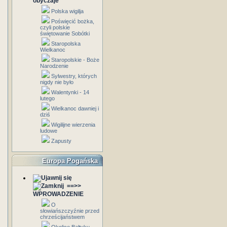
obyczaje
Polska wigilja
Poświęcić bożka,
czyli polskie
świętowanie Sobótki
Staropolska
Wielkanoc
Staropolskie - Boże
Narodzenie
Sylwestry, których
nigdy nie było
Walentynki - 14
lutego
Wielkanoc dawniej i
dziś
Wigilijne wierzenia
ludowe
Zapusty
Europa Pogańska
==>>
WPROWADZENIE
O
słowiańszczyźnie przed
chrześcijaństwem