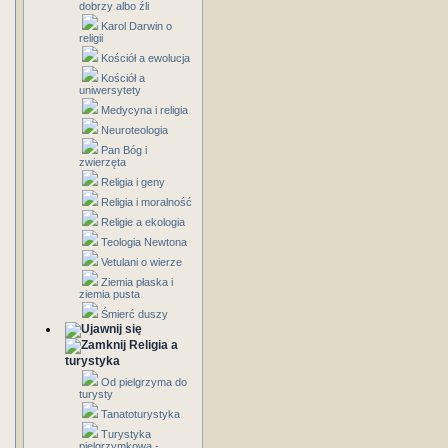
dobrzy albo źli
Karol Darwin o
religii
Kościół a ewolucja
Kościół a
uniwersytety
Medycyna i religia
Neuroteologia
Pan Bóg i
zwierzęta
Religia i geny
Religia i moralność
Religie a ekologia
Teologia Newtona
Vetulani o wierze
Ziemia płaska i
ziemia pusta
Śmierć duszy
Religia a
turystyka
Od pielgrzyma do
turysty
Tanatoturystyka
Turystyka
pielgrzymkowa -