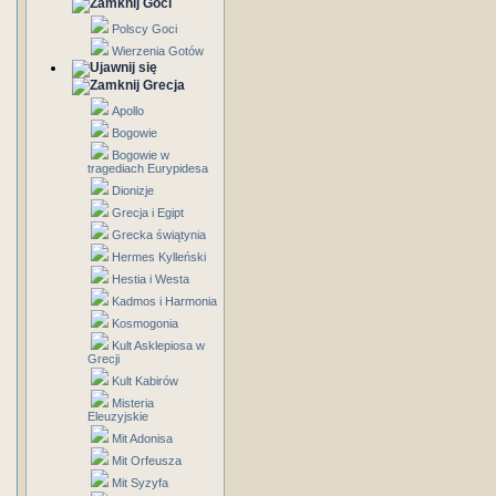
Goci
Polscy Goci
Wierzenia Gotów
Grecja
Apollo
Bogowie
Bogowie w
tragediach Eurypidesa
Dionizje
Grecja i Egipt
Grecka świątynia
Hermes Kylleński
Hestia i Westa
Kadmos i Harmonia
Kosmogonia
Kult Asklepiosa w
Grecji
Kult Kabirów
Misteria
Eleuzyjskie
Mit Adonisa
Mit Orfeusza
Mit Syzyfa