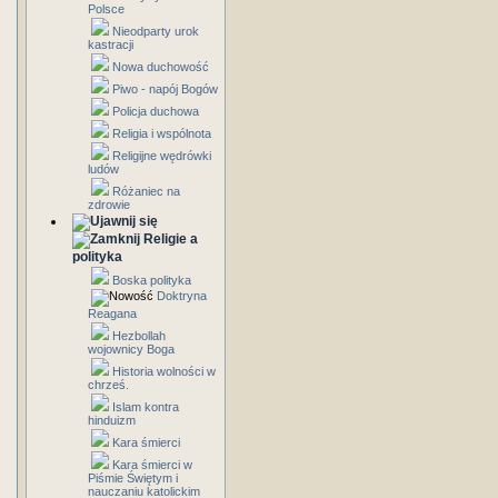
Polsce
Nieodparty urok
kastracji
Nowa duchowość
Piwo - napój Bogów
Policja duchowa
Religia i wspólnota
Religijne wędrówki
ludów
Różaniec na
zdrowie
Religie a
polityka
Boska polityka
Doktryna
Reagana
Hezbollah
wojownicy Boga
Historia wolności w
chrześ.
Islam kontra
hinduizm
Kara śmierci
Kara śmierci w
Piśmie Świętym i
nauczaniu katolickim