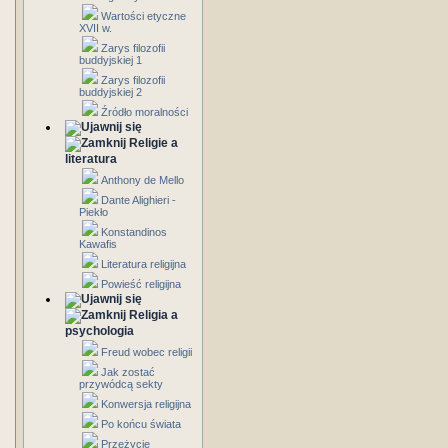
Wartości etyczne
XVII w.
Zarys filozofii
buddyjskiej 1
Zarys filozofii
buddyjskiej 2
Źródło moralności
Religie a
literatura
Anthony de Mello
Dante Alighieri -
Piekło
Konstandinos
Kawafis
Literatura religijna
Powieść religijna
Religia a
psychologia
Freud wobec religii
Jak zostać
przywódcą sekty
Konwersja religijna
Po końcu świata
Przeżycie