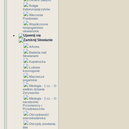
Okolice Bałtyku
Religie
Indoeuropejczyków
Wierzenia
Prasłowian
Współczesne
neopogaństwo
słowiańskie
Słowianie
Arkona
Badania nad
Słowianami
Kupalnocka
Ludowe
kosmogonie
Mazowsze
pogańskie
Mitologia - 1 cz. - O
wielkim dzbanie
Zerywanów
Mitologia - 2 cz. - O
narodzeniu
Przestworzy i
Przedstworzów
Obrzędowość
starosłowiańska
Obrzędy powitania
lata