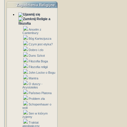
Zagadnienia Religijne
Religie a
filozofia
Anselm z
Cantenbury
Bóg Kartezjusza
Czym jest etyka?
Dobro i zlo
Duns Szkot
Filozofia Boga
Filozofia religii
John Locke o Bogu
Mantra
O duszy -
Arystoteles
Państwo Platona
Problem zła
Schopenhauer o
woli
Sen w którym
żyjemy
Traktat
ateologiczny