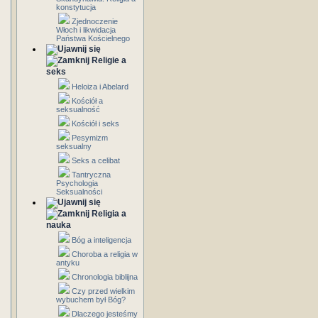
konstytucja
Zjednoczenie
Włoch i likwidacja
Państwa Kościelnego
Religie a
seks
Heloiza i Abelard
Kościół a
seksualność
Kościół i seks
Pesymizm
seksualny
Seks a celibat
Tantryczna
Psychologia
Seksualności
Religia a
nauka
Bóg a inteligencja
Choroba a religia w
antyku
Chronologia biblijna
Czy przed wielkim
wybuchem był Bóg?
Dlaczego jesteśmy