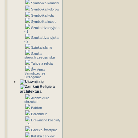
Symbolika kamieni
Symbolika kolorów
Symbolika koła
Symbolika lotosu
Sztuka bizantyjska
- 1
Sztuka bizanyjska
- 2
Sztuka islamu
Sztuka
starochrześcijańska
Tańce a religia
Św. Anna
Samotrzeć ze
Strzegomia
Religie a
architektura
Architektura
chrześci.
Babilon
Borobudur
Drewniane kościoły
- PL
Grecka świątynia
Kaliska cerkiew