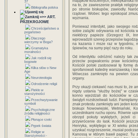
majątków kościelnych, meksykańska hier
37
na to, że zawieszenie praktyk religijn
Bibliografia polska
po stronie biskupów, zawiodły. Naró
rządowi. Wobec tego episkopat zmusz
=>> ART.
wyznania.
PRZEKROJOWE
Ponieważ interdykt, jako swojego rod
Chrześcijaństwo a
sobie zalążki odrywania od kościoła 
pogaństwo
niektórzy papieże (Grzegorz IX, Inn
Dlaczego
wprowadzili szereg przepisów łagodząc
wierzymy w Boga?
na kazania i msze raz w tygodniu, 
śpiewów, na sumy pięć razy do roku.
Gramatyka
moralności
Od interdyktu odróżnić należy tak zw
Jak rodzili się
przeciw pogwałceniu praw kościelny
bogowie
Kościół polski zastosował tę formę d
Kilka słów o New
sprofanowali katedrę warszawską i kie
Age
Wówczas zamknięto na pewien czas 
Neuroteologia
organy.
Odrodzenie religii
Przy okazji ciekawić nas musi to, że an
Piekło w
nigdy ustania “służby bożej" w czasi
starożytności
konno wjeżdżali do kościołów w cz
świątyń rozstrzeliwali ludzi. Pamiętamy
Przechwytywanie
symboli
znak protestu zamknięty ani jeden kośc
biskupi Nowowiejski, Wetmański, Ko
Psychologiczne
uczestnikami ruchu oporu. Równie upior
źródła religijności
obrzęd pokuty wyklętych, jeżeli ci
Płonące rzeki
przywrócenie do łask. Kościół jeszc
Henryka, wyklętego w XI wieku przez
Pępek świata
uzyskać rozgrzeszenie, musiał podcza
Religie w
Kanossą w którym bawił papież. Tu z
Starożytności -