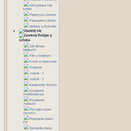
Obrzędowa rola
kobiet
Papieżyca Joanna
Pasqualina Lehner
Wdowy w Kościele
Religie a
sztuka
100 filmów
biblijnych
Film o świętym
Fresk w Staszowie
Gwiazda
Judyta - 1
Judyta - 2
Katakumby Rzymu
Ornament
średniowiecza
Pocałunek
Judasza
Początki sztuki
chrześci.
Powstanie teatru
FR
Symbolika barw