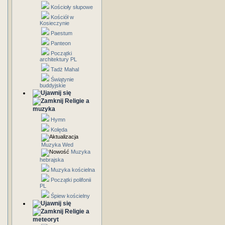
Kościoły słupowe
Kościół w
Kosieczynie
Paestum
Panteon
Początki
architektury PL
Tadż Mahal
Świątynie
buddyjskie
Religie a
muzyka
Hymn
Kolęda
Muzyka Wed
Muzyka
hebrajska
Muzyka kościelna
Początki polifonii
PL
Śpiew kościelny
Religie a
meteoryt