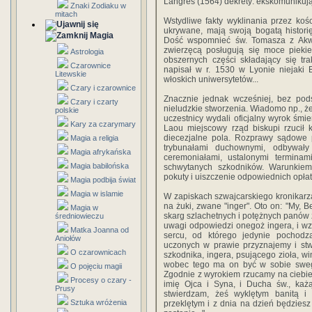
Langres (1564) dekrety: ekskomunikuj
Znaki Zodiaku w
mitach
Wstydliwe fakty wyklinania przez kośc
ukrywane, mają swoją bogatą histori
Magia
Dość wspomnieć św. Tomasza z Akwinu
zwierzęcą posługują się moce piekiel
Astrologia
obszernych części składający się tr
Czarownice
napisał w r. 1530 w Lyonie niejaki 
Litewskie
włoskich uniwersytetów...
Czary i czarownice
Znacznie jednak wcześniej, bez pod
Czary i czarty
nieludzkie stworzenia. Wiadomo np., że
polskie
uczestnicy wydali oficjalny wyrok śmie
Kary za czarymary
Laou miejscowy rząd biskupi rzucił 
diecezjalne pola. Rozprawy sądowe
Magia a religia
trybunałami duchownymi, odbywał
Magia afrykańska
ceremoniałami, ustalonymi terminami
Magia babilońska
schwytanych szkodników. Warunkiem
pokuty i uiszczenie odpowiednich opła
Magia podbija świat
Magia w islamie
W zapiskach szwajcarskiego kronikarza
na żuki, zwane "inger". Oto on: "My, 
Magia w
skarg szlachetnych i potężnych panów 
średniowieczu
uwagi odpowiedzi onegoż ingera, i w
Matka Joanna od
sercu, od którego jedynie pochod
Aniołów
uczonych w prawie przyznajemy i st
O czarownicach
szkodnika, ingera, psującego zioła, winn
wobec tego ma on być w sobie sweg
O pojęciu magii
Zgodnie z wyrokiem rzucamy na ciebie
Procesy o czary -
imię Ojca i Syna, i Ducha św., ka
Prusy
stwierdzam, żeś wyklętym banitą 
Sztuka wróżenia
przeklętym i z dnia na dzień będziesz 