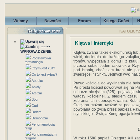
Witamy
Nowości
Forum
Księga Gości
N
Religioznawstwo
KATOLICYZM 
Klątwa i interdykt
==>>
WPROWADZENIE
Klątwa, zwana także ekskomuniką lub 
wieki, docierała do każdego zakątka
Podstawowa
tronów, wypędzała z domu i z kraju, 
terminologia
przeciw sobie. Jeden człowiek w Rzy
Czym jest kult?
pod bronią, choć sam broni nie posi
zwierzęce instynkty. Jednych wyklinał, d
Co to jest rytuał?
Absolut
Prawo kościoła do wyklinania nie by
Anioły
Po prostu kościół powoływał się na Pis
soborze nicejskim (325), pojawiają s
Ateizm
władzy kościelnej. Z biegiem czasu 
Bóg
zebrania ich i uporządkowania. Robi 
Gracjana można uważać za podstawę
Cud
powołana do życia przez papieża Pawł
Deizm
rzymskiego - Święta Kongregacja Inkwi
Demonizm
Fenomenologia
religii
D
Fundamentalizm
W roku 1580 papież Grzegorz XIII zatw
religijny