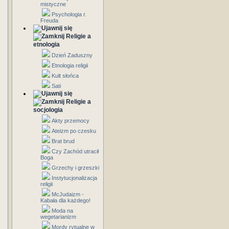
mistyczne
Psychologia r.
Freuda
Religie a
etnologia
Dzień Zaduszny
Etnologia religii
Kult słońca
Sati
Religie a
socjologia
Akty przemocy
Ateizm po czesku
Brat brud
Czy Zachód utracił
Boga
Grzechy i grzeszki
Instytucjonalizacja
religii
McJudaizm -
Kabała dla każdego!
Moda na
wegetarianizm
Mordy rytualne w