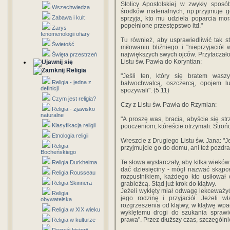
Stolicy Apostolskiej w zwykły spo
Wszechwiedza
środków materialnych, np.przyjmuje g
Zabawa i kult
sprzyja, kto mu udziela poparcia mo
popełnione przestępstwo itd."
Zarys
fenomenologii ofiary
Tu również, aby usprawiedliwić tak s
Świetość
miłowaniu bliźniego i "nieprzyjaciół
największych swych ojców. Przytaczało 
Święta przestrzeń
Listu św. Pawła do Koryntian:
Religia
"Jeśli ten, który się bratem wasz
Religia - jedna z
bałwochwalcą, oszczercą, opojem l
definicji
spożywali". (5.11)
Czym jest religia?
Czy z Listu św. Pawła do Rzymian:
Religia - zjawisko
naturalne
"A proszę was, bracia, abyście się st
Klasyfikacja religii
pouczeniom; któreście otrzymali. Strońc
Etnologia religii
Wreszcie z Drugiego Listu św. Jana: "Jeś
Religia
przyjmujcie go do domu, ani też pozdraw
Bocheńskiego
Te słowa wystarczały, aby kilka wieków
Religia Durkheima
dać dziesięciny - mógł nazwać skąpc
Religia Rousseau
rozpustnikiem, każdego kto usiłował
Religia Skinnera
grabieżcą. Stąd już krok do klątwy.
Jeżeli wyklęty miał odwagę lekceważyć
Religia
jego rodzinę i przyjaciół. Jeżeli w
obywatelska
rozgrzeszenia od klątwy, w klątwę wp
Religia w XIX wieku
wyklętemu drogi do szukania sprawie
prawa". Przez dłuższy czas, szczególn
Religia w kulturze