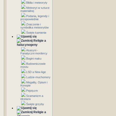
Biblia i meteoryty
Meteoryt w sztuce
materialnej
Podania, legendy i
przepowiednie
Znaczenie i
symbolika meteorytów
Święte kamienie
Religie a
halucynogeny
Asasyni -
Fanatyczni mordercy
Bogini maku
Budowniczowie
mostu
LSD a New Age
Ludzie-muchomory
Megality, Opium i
Konopie
Pejotyzm
Szamanizm a
ekstaza
Święte grzyby
Religie a