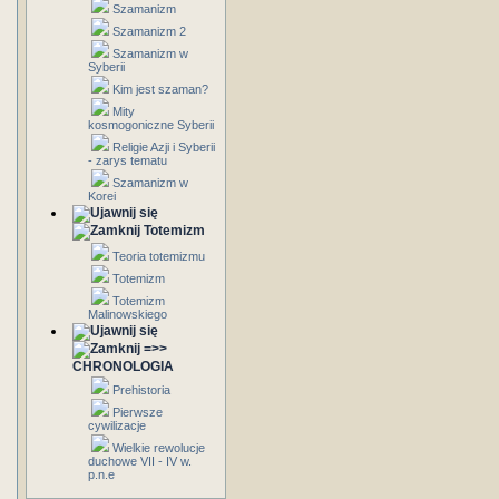
Szamanizm
Szamanizm 2
Szamanizm w
Syberii
Kim jest szaman?
Mity
kosmogoniczne Syberii
Religie Azji i Syberii
- zarys tematu
Szamanizm w
Korei
Totemizm
Teoria totemizmu
Totemizm
Totemizm
Malinowskiego
=>>
CHRONOLOGIA
Prehistoria
Pierwsze
cywilizacje
Wielkie rewolucje
duchowe VII - IV w.
p.n.e