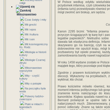
Rozwój historii
W Polsce według edyktu wieluńskie
religii
przydomek infamisa, czyli człowieka be
(infamia iuris) przewidywało również pr
mógł zwolnić ani biskup, ani sędzia.
Mitoznawstwo
Czas święty i mity
Cor
Mit grecki
Mit i epos
Kanon 2295 brzmi: "Infamia prawna u
Mit i kultura
przyczyn ściągających tę karę był i pa
legatów papieskich". Nietrudno sobie
Mit i sen
dawała tak elastyczna definicja. Infam
Mit kosmogoniczny
skazywano go na banicję, czyli na w
Ks. Rodz.
dobrowolnie nie opuścił kraju, mógł 
pozbawiony był opieki prawnej, każd
Mitologia w historii
kultury
zamordowania banity nawet nagradzan
Mitologie Czarnej
W roku 1458 wydane zostało w Polsce
Afryki
majątek tego, który pozostaje pod kląt
Mitoznawstwo
starożytne
Zgodnie z prawem kościelnym wyklina
Mity - część
diecezji. Wykażemy na przykładach, ż
kultury
wyklinał, kto chciał.
Mity o potopie
Prawo kościelne mówiło również, ko
Na początku była
moment interesu politycznego lub gospo
woda
zranienie konia należącego do klas
Potwory ludzko-
kanoników. Klątwa spadała nawet na z
zwierzęce
Bernard poświęcał w upalne lato k
natarczywych much. Zdenerwowany, po
Ptaki w mitach i
ponoć odleciały. Znane są także wyd
legendach