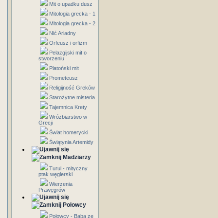
Mit o upadku dusz
Mitologia grecka - 1
Mitologia grecka - 2
Nić Ariadny
Orfeusz i orfizm
Pelazgijski mit o
stworzeniu
Platoński mit
Prometeusz
Religijność Greków
Starożytne misteria
Tajemnica Krety
Wróżbiarstwo w
Grecji
Świat homerycki
Świątynia Artemidy
Madziarzy
Turul - mityczny
ptak węgierski
Wierzenia
Prawęgrów
Połowcy
Połowcy - Baba ze