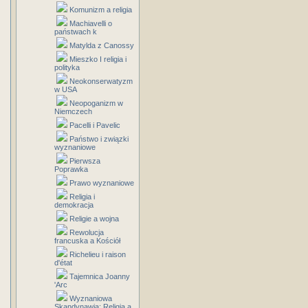
Komunizm a religia
Machiavelli o
państwach k
Matylda z Canossy
Mieszko I religia i
polityka
Neokonserwatyzm
w USA
Neopoganizm w
Niemczech
Pacelli i Pavelic
Państwo i związki
wyznaniowe
Pierwsza
Poprawka
Prawo wyznaniowe
Religia i
demokracja
Religie a wojna
Rewolucja
francuska a Kościół
Richelieu i raison
d'état
Tajemnica Joanny
'Arc
Wyznaniowa
Skandynawia: Religia a