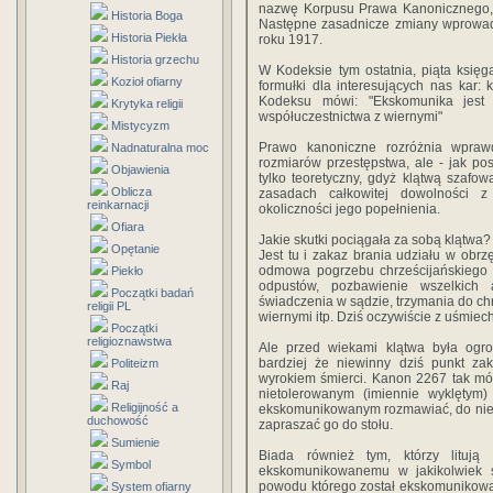
nazwę Korpusu Prawa Kanonicznego,
Historia Boga
Następne zasadnicze zmiany wprowad
Historia Piekła
roku 1917.
Historia grzechu
W Kodeksie tym ostatnia, piąta księ
Kozioł ofiarny
formułki dla interesujących nas kar: 
Kodeksu mówi: "Ekskomunika jest 
Krytyka religii
współuczestnictwa z wiernymi"
Mistycyzm
Prawo kanoniczne rozróżnia wpraw
Nadnaturalna moc
rozmiarów przestępstwa, ale - jak po
Objawienia
tylko teoretyczny, gdyż klątwą szafo
Oblicza
zasadach całkowitej dowolności z
reinkarnacji
okoliczności jego popełnienia.
Ofiara
Jakie skutki pociągała za sobą klątwa
Opętanie
Jest tu i zakaz brania udziału w obrz
odmowa pogrzebu chrześcijańskiego 
Piekło
odpustów, pozbawienie wszelkich a
Początki badań
świadczenia w sądzie, trzymania do chr
religii PL
wiernymi itp. Dziś oczywiście z uśmiec
Początki
religioznawstwa
Ale przed wiekami klątwa była ogr
bardziej że niewinny dziś punkt za
Politeizm
wyrokiem śmierci. Kanon 2267 tak mów
Raj
nietolerowanym (imiennie wyklętym
Religijność a
ekskomunikowanym rozmawiać, do niego
duchowość
zapraszać go do stołu.
Sumienie
Biada również tym, którzy lituj
Symbol
ekskomunikowanemu w jakikolwiek s
powodu którego został ekskomunikow
System ofiarny