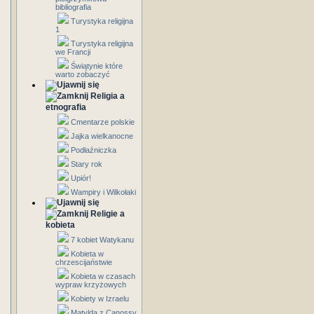
bibliografia
Turystyka religijna
1
Turystyka religijna
we Francji
Świątynie które
warto zobaczyć
Religia a
etnografia
Cmentarze polskie
Jajka wielkanocne
Podłaźniczka
Stary rok
Upiór!
Wampiry i Wilkołaki
Religie a
kobieta
7 kobiet Watykanu
Kobieta w
chrzescijaństwie
Kobieta w czasach
wypraw krzyżowych
Kobiety w Izraelu
Matylda z Canossy