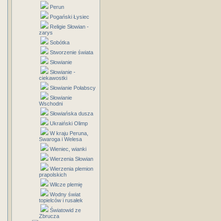
Perun
Pogański Łysiec
Religie Słowian -
zarys
Sobótka
Stworzenie świata
Słowianie
Słowianie -
ciekawostki
Słowianie Połabscy
Słowianie
Wschodni
Słowiańska dusza
Ukraiński Olimp
W kraju Peruna,
Swaroga i Welesa
Wieniec, wianki
Wierzenia Słowian
Wierzenia plemion
prapolskich
Wilcze plemię
Wodny świat
topielców i rusałek
Światowid ze
Zbrucza