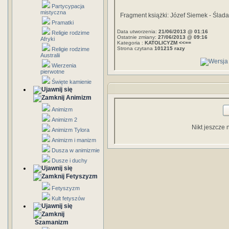
Partycypacja
mistyczna
Fragment książki: Józef Siemek - Ślada
Pramatki
Data utworzenia:
21/06/2013 @ 01:16
Religie rodzime
Ostatnie zmiany:
27/06/2013 @ 09:16
Afryki
Kategoria :
KATOLICYZM <<==
Strona czytana
101215 razy
Religie rodzime
Australii
Wierzenia
pierwotne
Święte kamienie
Animizm
Animizm
Animizm 2
Nikt jeszcze 
Animizm Tylora
Animizm i manizm
Dusza w animizmie
Dusze i duchy
Fetyszyzm
Fetyszyzm
Kult fetyszów
Szamanizm