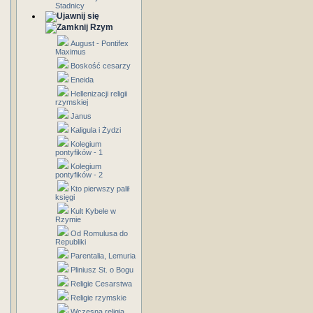
Stadnicy
Rzym
August - Pontifex
Maximus
Boskość cesarzy
Eneida
Hellenizacji religii
rzymskiej
Janus
Kaligula i Żydzi
Kolegium
pontyfików - 1
Kolegium
pontyfików - 2
Kto pierwszy palił
księgi
Kult Kybele w
Rzymie
Od Romulusa do
Republiki
Parentalia, Lemuria
Pliniusz St. o Bogu
Religie Cesarstwa
Religie rzymskie
Wczesna religia