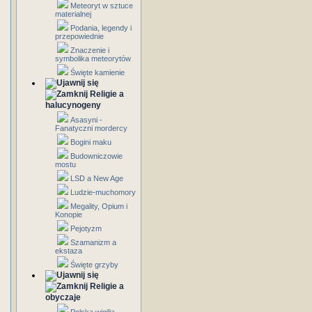
Meteoryt w sztuce
materialnej
Podania, legendy i
przepowiednie
Znaczenie i
symbolika meteorytów
Święte kamienie
Religie a
halucynogeny
Asasyni -
Fanatyczni mordercy
Bogini maku
Budowniczowie
mostu
LSD a New Age
Ludzie-muchomory
Megality, Opium i
Konopie
Pejotyzm
Szamanizm a
ekstaza
Święte grzyby
Religie a
obyczaje