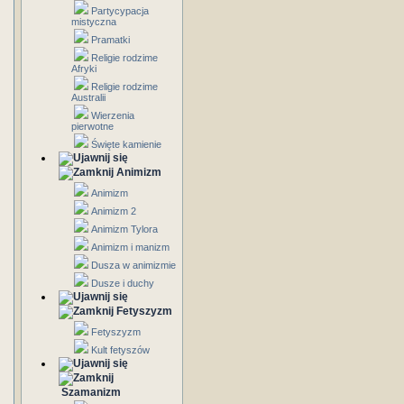
Partycypacja
mistyczna
Pramatki
Religie rodzime
Afryki
Religie rodzime
Australii
Wierzenia
pierwotne
Święte kamienie
Animizm
Animizm
Animizm 2
Animizm Tylora
Animizm i manizm
Dusza w animizmie
Dusze i duchy
Fetyszyzm
Fetyszyzm
Kult fetyszów
Szamanizm