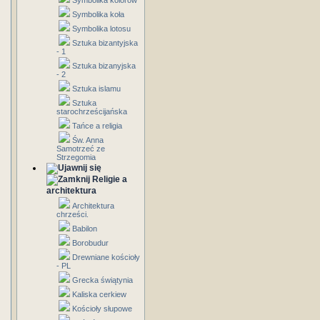
Symbolika kolorów
Symbolika koła
Symbolika lotosu
Sztuka bizantyjska
- 1
Sztuka bizanyjska
- 2
Sztuka islamu
Sztuka
starochrześcijańska
Tańce a religia
Św. Anna
Samotrzeć ze
Strzegomia
Religie a
architektura
Architektura
chrześci.
Babilon
Borobudur
Drewniane kościoły
- PL
Grecka świątynia
Kaliska cerkiew
Kościoły słupowe