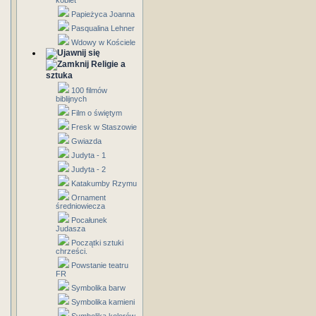
kobiet
Papieżyca Joanna
Pasqualina Lehner
Wdowy w Kościele
Religie a
sztuka
100 filmów
biblijnych
Film o świętym
Fresk w Staszowie
Gwiazda
Judyta - 1
Judyta - 2
Katakumby Rzymu
Ornament
średniowiecza
Pocałunek
Judasza
Początki sztuki
chrześci.
Powstanie teatru
FR
Symbolika barw
Symbolika kamieni