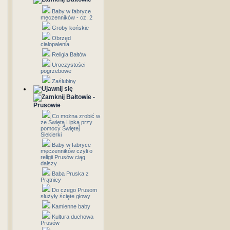
Baby w fabryce
męczenników - cz. 2
Groby końskie
Obrzęd
ciałopalenia
Religia Bałtów
Uroczystości
pogrzebowe
Zaślubiny
Bałtowie -
Prusowie
Co można zrobić w
ze Świętą Lipką przy
pomocy Świętej
Siekierki
Baby w fabryce
męczenników czyli o
religii Prusów ciąg
dalszy
Baba Pruska z
Prątnicy
Do czego Prusom
służyły ścięte głowy
Kamienne baby
Kultura duchowa
Prusów