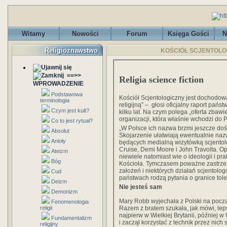
Witamy
Nowości
Forum
Księga Gości
N
Religioznawstwo
KOŚCIÓŁ SCJENTOLOGIC
==>>
Religia science fiction
WPROWADZENIE
Podstawowa
Kościół Scjentologiczny jest dochodow
terminologia
religijną” – głosi oficjalny raport pań
Czym jest kult?
kilku lat. Na czym polega „oferta zbawi
organizacji, która właśnie wchodzi do 
Co to jest rytuał?
„W Polsce ich nazwa brzmi jeszcze doś
Absolut
Skojarzenie ułatwiają ewentualnie naz
Anioły
będących medialną wizytówką scjento
Cruise, Demi Moore i John Travolta. Op
Ateizm
niewiele natomiast wie o ideologii i pr
Bóg
Kościoła. Tymczasem poważne zastrze
założeń i niektórych działań scjentolo
Cud
państwach rodzą pytania o granice tole
Deizm
Nie jesteś sam
Demonizm
Mary Robb wyjechała z Polski na począt
Fenomenologia
religii
Razem z bratem szukała, jak mówi, lep
najpierw w Wielkiej Brytanii, później w
Fundamentalizm
i zaczął korzystać z technik przez ni
religijny