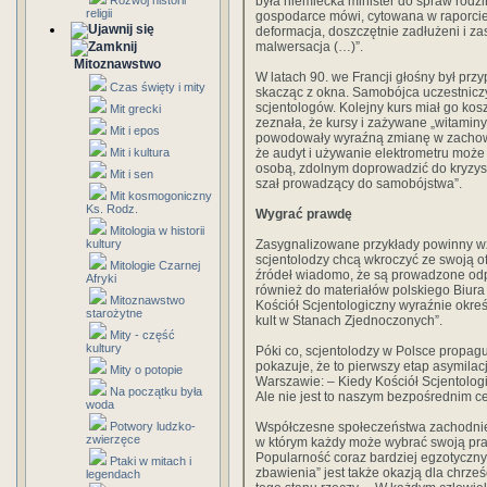
Rozwój historii
była niemiecka minister do spraw rodzi
religii
gospodarce mówi, cytowana w raporcie,
deformacja, doszczętnie zadłużeni i z
malwersacja (…)”.
Mitoznawstwo
W latach 90. we Francji głośny był przy
Czas święty i mity
skacząc z okna. Samobójca uczestnicz
scjentologów. Kolejny kurs miał go ko
Mit grecki
zeznała, że kursy i zażywane „witamin
Mit i epos
powodowały wyraźną zmianę w zachowani
Mit i kultura
że audyt i używanie elektrometru może 
osobą, zdolnym doprowadzić do kryzys
Mit i sen
szał prowadzący do samobójstwa”.
Mit kosmogoniczny
Ks. Rodz.
Wygrać prawdę
Mitologia w historii
kultury
Zasygnalizowane przykłady powinny wz
scjentolodzy chcą wkroczyć ze swoją o
Mitologie Czarnej
źródeł wiadomo, że są prowadzone odpo
Afryki
również do materiałów polskiego Biur
Mitoznawstwo
Kościół Scjentologiczny wyraźnie okreś
starożytne
kult w Stanach Zjednoczonych”.
Mity - część
kultury
Póki co, scjentolodzy w Polsce propagu
pokazuje, że to pierwszy etap asymila
Mity o potopie
Warszawie: – Kiedy Kościół Scjentologic
Na początku była
Ale nie jest to naszym bezpośrednim c
woda
Potwory ludzko-
Współczesne społeczeństwa zachodnie 
zwierzęce
w którym każdy może wybrać swoją praw
Popularność coraz bardziej egzotycznych
Ptaki w mitach i
zbawienia” jest także okazją dla chrze
legendach