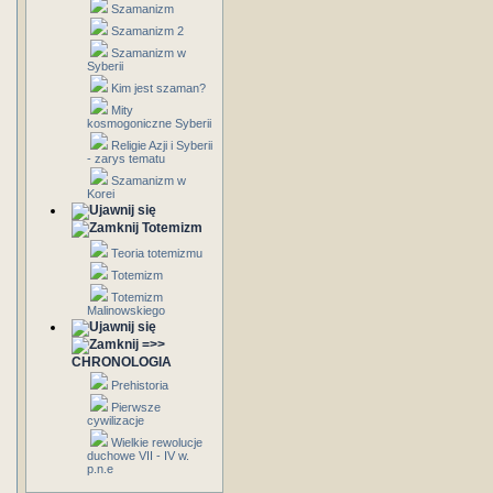
Szamanizm
Szamanizm 2
Szamanizm w
Syberii
Kim jest szaman?
Mity
kosmogoniczne Syberii
Religie Azji i Syberii
- zarys tematu
Szamanizm w
Korei
Totemizm
Teoria totemizmu
Totemizm
Totemizm
Malinowskiego
=>>
CHRONOLOGIA
Prehistoria
Pierwsze
cywilizacje
Wielkie rewolucje
duchowe VII - IV w.
p.n.e