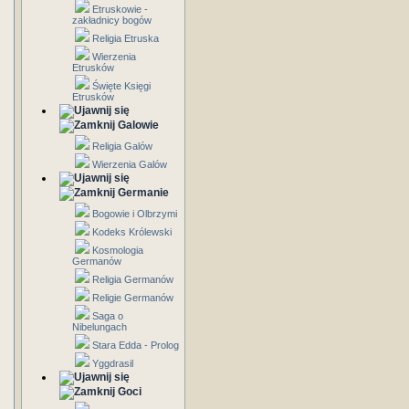
Etruskowie -
zakładnicy bogów
Religia Etruska
Wierzenia
Etrusków
Święte Księgi
Etrusków
Galowie
Religia Galów
Wierzenia Galów
Germanie
Bogowie i Olbrzymi
Kodeks Królewski
Kosmologia
Germanów
Religia Germanów
Religie Germanów
Saga o
Nibelungach
Stara Edda - Prolog
Yggdrasil
Goci