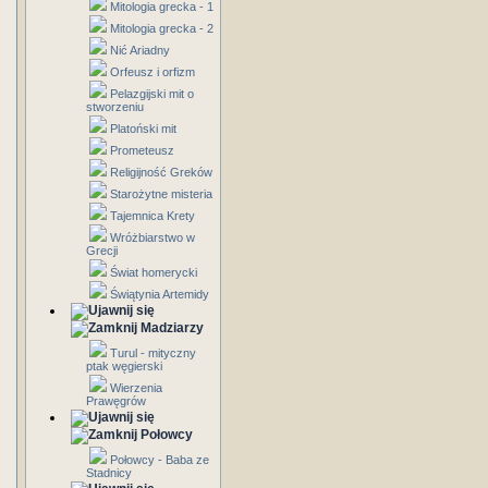
Mitologia grecka - 1
Mitologia grecka - 2
Nić Ariadny
Orfeusz i orfizm
Pelazgijski mit o
stworzeniu
Platoński mit
Prometeusz
Religijność Greków
Starożytne misteria
Tajemnica Krety
Wróżbiarstwo w
Grecji
Świat homerycki
Świątynia Artemidy
Madziarzy
Turul - mityczny
ptak węgierski
Wierzenia
Prawęgrów
Połowcy
Połowcy - Baba ze
Stadnicy