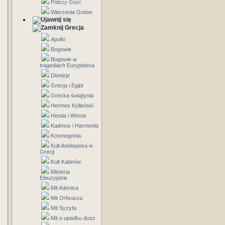
Polscy Goci
Wierzenia Gotów
Grecja
Apollo
Bogowie
Bogowie w
tragediach Eurypidesa
Dionizje
Grecja i Egipt
Grecka świątynia
Hermes Kylleński
Hestia i Westa
Kadmos i Harmonia
Kosmogonia
Kult Asklepiosa w
Grecji
Kult Kabirów
Misteria
Eleuzyjskie
Mit Adonisa
Mit Orfeusza
Mit Syzyfa
Mit o upadku dusz