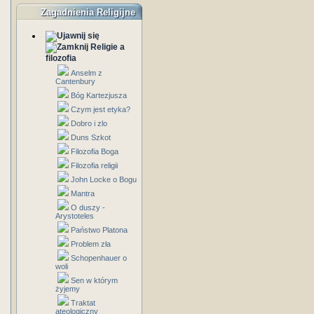
Zagadnienia Religijne
Religie a
filozofia
Anselm z
Cantenbury
Bóg Kartezjusza
Czym jest etyka?
Dobro i zlo
Duns Szkot
Filozofia Boga
Filozofia religii
John Locke o Bogu
Mantra
O duszy -
Arystoteles
Państwo Platona
Problem zła
Schopenhauer o
woli
Sen w którym
żyjemy
Traktat
ateologiczny