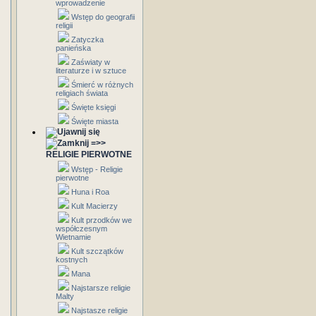
wprowadzenie
Wstęp do geografii
religii
Zatyczka
panieńska
Zaświaty w
literaturze i w sztuce
Śmierć w różnych
religiach świata
Święte księgi
Święte miasta
=>>
RELIGIE PIERWOTNE
Wstęp - Religie
pierwotne
Huna i Roa
Kult Macierzy
Kult przodków we
współczesnym
Wietnamie
Kult szczątków
kostnych
Mana
Najstarsze religie
Malty
Najstasze religie