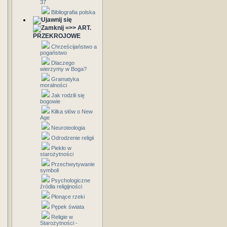
37
Bibliografia polska
=>> ART.
PRZEKROJOWE
Chrześcijaństwo a
pogaństwo
Dlaczego
wierzymy w Boga?
Gramatyka
moralności
Jak rodzili się
bogowie
Kilka słów o New
Age
Neuroteologia
Odrodzenie religii
Piekło w
starożytności
Przechwytywanie
symboli
Psychologiczne
źródła religijności
Płonące rzeki
Pępek świata
Religie w
Starożytności -