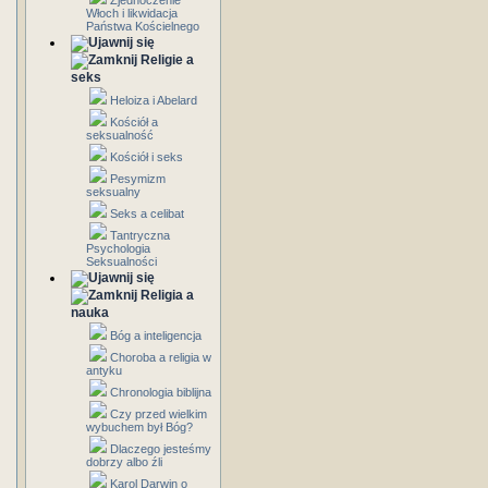
Zjednoczenie
Włoch i likwidacja
Państwa Kościelnego
Religie a
seks
Heloiza i Abelard
Kościół a
seksualność
Kościół i seks
Pesymizm
seksualny
Seks a celibat
Tantryczna
Psychologia
Seksualności
Religia a
nauka
Bóg a inteligencja
Choroba a religia w
antyku
Chronologia biblijna
Czy przed wielkim
wybuchem był Bóg?
Dlaczego jesteśmy
dobrzy albo źli
Karol Darwin o