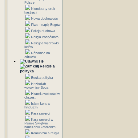
Polsce
Nieodparty urok
kastracji
Nowa duchowość
Piwo - napój Bogów
Policja duchowa
Religia i wspólnota
Religijne wędrówki
ludów
Różaniec na
zdrowie
Religie a
polityka
Boska polityka
Hezbollah
wojownicy Boga
Historia wolności w
chrześ.
Islam kontra
hinduizm
Kara śmierci
Kara śmierci w
Piśmie Świętym i
nauczaniu katolickim
Komunizm a religia