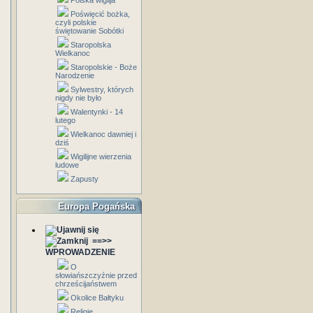
Polska wigilja
Poświęcić bożka,
czyli polskie
świętowanie Sobótki
Staropolska
Wielkanoc
Staropolskie - Boże
Narodzenie
Sylwestry, których
nigdy nie było
Walentynki - 14
lutego
Wielkanoc dawniej i
dziś
Wigilijne wierzenia
ludowe
Zapusty
Europa Pogańska
==>>
WPROWADZENIE
O
słowiańszczyźnie przed
chrześcijaństwem
Okolice Bałtyku
Religie