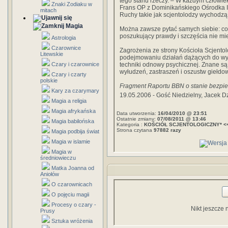
tego stanu rzeczy. – W każdym człowie
Znaki Zodiaku w
Frans OP z Dominikańskiego Ośrodka I
mitach
Ruchy takie jak scjentolodzy wychodzą
Magia
Można zawsze pytać samych siebie: co, 
poszukujący prawdy i szczęścia nie miel
Astrologia
Czarownice
Zagrożenia ze strony Kościoła Scjento
Litewskie
podejmowaniu działań dążących do wył
Czary i czarownice
techniki odnowy psychicznej. Znane są 
wyłudzeń, zastraszeń i oszustw giełdo
Czary i czarty
polskie
Fragment Raportu BBN o stanie bezpie
Kary za czarymary
19.05.2006 - Gość Niedzielny, Jacek D
Magia a religia
Magia afrykańska
Data utworzenia:
16/04/2010 @ 23:51
Ostatnie zmiany:
07/08/2011 @ 13:46
Magia babilońska
Kategoria :
KOŚCIÓŁ SCJENTOLOGICZNY* <
Strona czytana
97882 razy
Magia podbija świat
Magia w islamie
Magia w
średniowieczu
Matka Joanna od
Aniołów
O czarownicach
O pojęciu magii
Procesy o czary -
Nikt jeszcze 
Prusy
Sztuka wróżenia