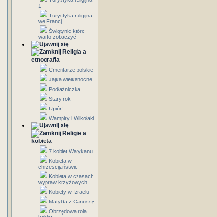
Turystyka religijna
1
Turystyka religijna
we Francji
Świątynie które
warto zobaczyć
Religia a
etnografia
Cmentarze polskie
Jajka wielkanocne
Podłaźniczka
Stary rok
Upiór!
Wampiry i Wilkołaki
Religie a
kobieta
7 kobiet Watykanu
Kobieta w
chrzescijaństwie
Kobieta w czasach
wypraw krzyżowych
Kobiety w Izraelu
Matylda z Canossy
Obrzędowa rola