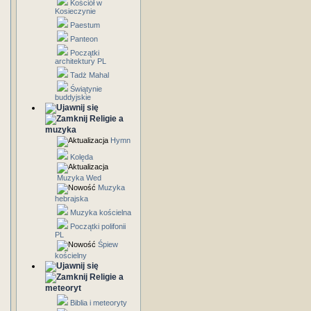
Kościół w
Kosieczynie
Paestum
Panteon
Początki
architektury PL
Tadż Mahal
Świątynie
buddyjskie
Religie a
muzyka
Hymn
Kolęda
Muzyka Wed
Muzyka
hebrajska
Muzyka kościelna
Początki polifonii
PL
Śpiew
kościelny
Religie a
meteoryt
Biblia i meteoryty