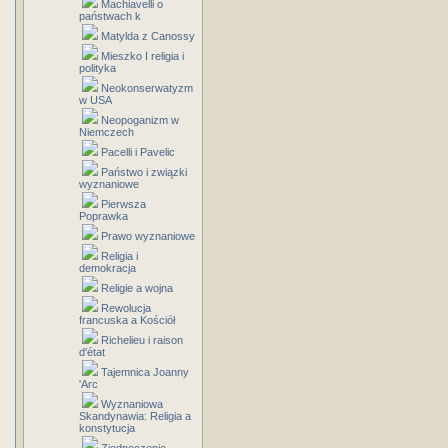
Machiavelli o
państwach k
Matylda z Canossy
Mieszko I religia i
polityka
Neokonserwatyzm
w USA
Neopoganizm w
Niemczech
Pacelli i Pavelic
Państwo i związki
wyznaniowe
Pierwsza
Poprawka
Prawo wyznaniowe
Religia i
demokracja
Religie a wojna
Rewolucja
francuska a Kościół
Richelieu i raison
d'état
Tajemnica Joanny
'Arc
Wyznaniowa
Skandynawia: Religia a
konstytucja