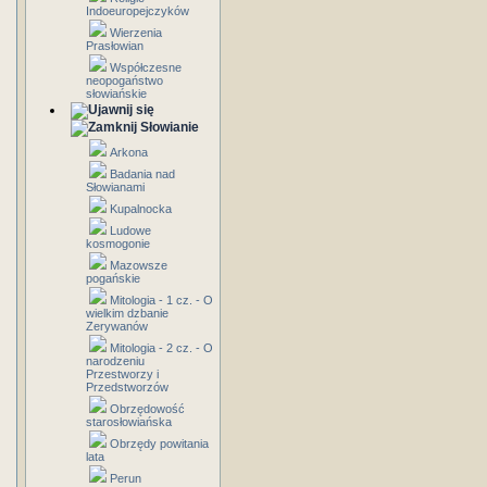
Indoeuropejczyków
Wierzenia
Prasłowian
Współczesne
neopogaństwo
słowiańskie
Słowianie
Arkona
Badania nad
Słowianami
Kupalnocka
Ludowe
kosmogonie
Mazowsze
pogańskie
Mitologia - 1 cz. - O
wielkim dzbanie
Zerywanów
Mitologia - 2 cz. - O
narodzeniu
Przestworzy i
Przedstworzów
Obrzędowość
starosłowiańska
Obrzędy powitania
lata
Perun