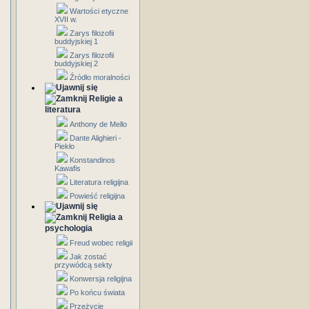
Wartości etyczne
XVII w.
Zarys filozofii
buddyjskiej 1
Zarys filozofii
buddyjskiej 2
Źródło moralności
Religie a
literatura
Anthony de Mello
Dante Alighieri -
Piekło
Konstandinos
Kawafis
Literatura religijna
Powieść religijna
Religia a
psychologia
Freud wobec religii
Jak zostać
przywódcą sekty
Konwersja religijna
Po końcu świata
Przeżycie