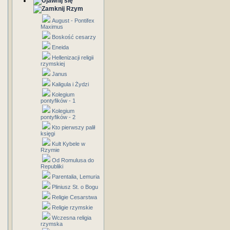
Rzym
August - Pontifex
Maximus
Boskość cesarzy
Eneida
Hellenizacji religii
rzymskiej
Janus
Kaligula i Żydzi
Kolegium
pontyfików - 1
Kolegium
pontyfików - 2
Kto pierwszy palił
księgi
Kult Kybele w
Rzymie
Od Romulusa do
Republiki
Parentalia, Lemuria
Pliniusz St. o Bogu
Religie Cesarstwa
Religie rzymskie
Wczesna religia
rzymska