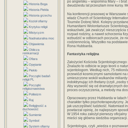
po angielsku – wspomina Mary – i brat 
Historia Boga
dwudziestu lat przeszłam inne kursy. Moj
Historia Piekła
Na konferencji prasowej w Warszawie s
Historia grzechu
władz Church of Scientology Internati
Kozioł ofiarny
Tournée Dobrej Woli. Kolejny przystan
Humanitarni Wolontariusze Scientology.
Krytyka religii
wskazówki, jak zwalczyć nieszczęścia 
Mistycyzm
rozpad rodziny, a nawet schorzenia fiz
wzbudzić w odbiorcach poczucie, że n
Nadnaturalna moc
codziennością. Wszystko na podstawie 
Objawienia
Rona Hubbarda.
Oblicza
reinkarnacji
Fantastyka religijna
Ofiara
Założyciel Kościoła Scjentologicznego pr
Opętanie
Znalazło to odbicie w jego teorii o na
scjentologom. Według nich, 75 milionów 
Piekło
przewiózł kosmicznymi samolotami na m
Początki badań
umieszczone wokół wulkanów miliardy 
religii PL
indoktrynując ich thetany (czyli „osoby
Początki
Aby wyzwolić się od dramatycznych do
religioznawstwa
proces oczyszczenia, a metody ma dost
Politeizm
Opracowany przez Hubbarda w latach 5
Raj
charakter tylko psychoterapeutyczny. J
Religijność a
jak uszczęśliwić ludzkość. Natomiast in
duchowość
powtarzał opinię, że najlepszym sposob
W 1954 roku założył pierwszy oficjalny 
Sumienie
mieści się główna siedziba organizacji.
Symbol
Scjentologia, czyli „wiedza o poznawa
System ofiarny