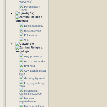
mistyczne
Psychologia r.
Freuda
Religie a
etnologia
Dzień Zaduszny
Etnologia religii
Kult słońca
Sati
Religie a
socjologia
Akty przemocy
Ateizm po czesku
Brat brud
Czy Zachód utracił
Boga
Grzechy i grzeszki
Instytucjonalizacja
religii
McJudaizm -
Kabała dla każdego!
Moda na
wegetarianizm
Mordy rytualne w