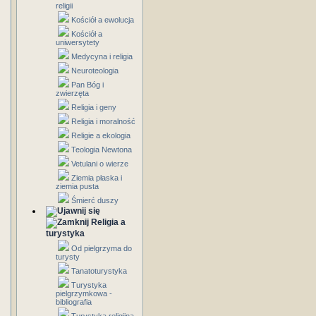
religii
Kościół a ewolucja
Kościół a
uniwersytety
Medycyna i religia
Neuroteologia
Pan Bóg i
zwierzęta
Religia i geny
Religia i moralność
Religie a ekologia
Teologia Newtona
Vetulani o wierze
Ziemia płaska i
ziemia pusta
Śmierć duszy
Religia a
turystyka
Od pielgrzyma do
turysty
Tanatoturystyka
Turystyka
pielgrzymkowa -
bibliografia