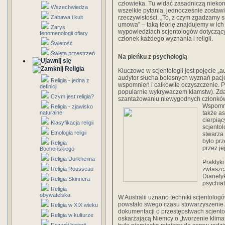
człowieka. Tu widać zasadniczą nieko
Wszechwiedza
wszelkie pytania, jednocześnie zostawi
Zabawa i kult
rzeczywistości. „To, z czym zgadzamy się,
umowa” – taką teorię znajdujemy w ich
Zarys
wypowiedziach scjentologów dotyczący
fenomenologii ofiary
członek każdego wyznania i religii.
Świetość
Święta przestrzeń
Na pieńku z psychologią
Religia
Kluczowe w scjentologii jest pojęcie „
audytor słucha bolesnych wyznań pacj
Religia - jedna z
wspomnień i całkowite oczyszczenie. 
definicji
popularnie wykrywaczem kłamstw). Zdani
Czym jest religia?
szantażowaniu niewygodnych członkó
Wspomni
Religia - zjawisko
naturalne
także a
cierpią
Klasyfikacja religii
scjentol
Etnologia religii
stwarza 
było pr
Religia
przez je
Bocheńskiego
Religia Durkheima
Praktyki
Religia Rousseau
zwłaszc
Dianety
Religia Skinnera
psychiatr
Religia
obywatelska
W Australii uznano techniki scjentolog
powstało swego czasu stowarzyszenie 
Religia w XIX wieku
dokumentacji o przestępstwach scjento
Religia w kulturze
oskarżającą Niemcy o „tworzenie klimat