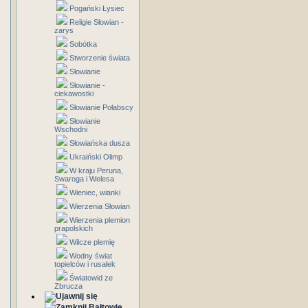
Pogański Łysiec
Religie Słowian -
zarys
Sobótka
Stworzenie świata
Słowianie
Słowianie -
ciekawostki
Słowianie Połabscy
Słowianie
Wschodni
Słowiańska dusza
Ukraiński Olimp
W kraju Peruna,
Swaroga i Welesa
Wieniec, wianki
Wierzenia Słowian
Wierzenia plemion
prapolskich
Wilcze plemię
Wodny świat
topielców i rusałek
Światowid ze
Zbrucza
Bałtowie