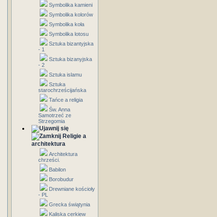
Symbolika kamieni
Symbolika kolorów
Symbolika koła
Symbolika lotosu
Sztuka bizantyjska
- 1
Sztuka bizanyjska
- 2
Sztuka islamu
Sztuka
starochrześcijańska
Tańce a religia
Św. Anna
Samotrzeć ze
Strzegomia
Religie a
architektura
Architektura
chrześci.
Babilon
Borobudur
Drewniane kościoły
- PL
Grecka świątynia
Kaliska cerkiew