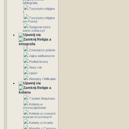
bibliografia
Turystyka religijna
1
Turystyka religijna
we Francji
Świątynie które
warto zobaczyć
Religia a
etnografia
Cmentarze polskie
Jajka wielkanocne
Podłaźniczka
Stary rok
Upiór!
Wampiry i Wilkołaki
Religie a
kobieta
7 kobiet Watykanu
Kobieta w
chrzescijaństwie
Kobieta w czasach
wypraw krzyżowych
Kobiety w Izraelu
Matylda z Canossy