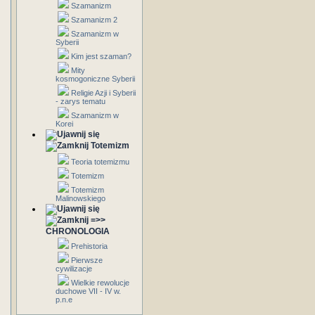
Szamanizm
Szamanizm 2
Szamanizm w
Syberii
Kim jest szaman?
Mity
kosmogoniczne Syberii
Religie Azji i Syberii
- zarys tematu
Szamanizm w
Korei
Totemizm
Teoria totemizmu
Totemizm
Totemizm
Malinowskiego
=>>
CHRONOLOGIA
Prehistoria
Pierwsze
cywilizacje
Wielkie rewolucje
duchowe VII - IV w.
p.n.e