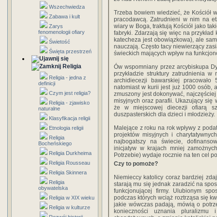
Wszechwiedza
Trzeba bowiem wiedzieć, że Kościół 
Zabawa i kult
pracodawcą. Zatrudnieni w nim na et
wiary w Boga, traktują Kościół jako ta
Zarys
fenomenologii ofiary
fabryki. Zdarzają się więc na przykład
katecheza jest obowiązkowa), ale sami
Świetość
nauczają. Często tacy niewierzący zasi
Święta przestrzeń
świeckich mających wpływ na funkcjon
Religia
Ów wspomniany przez arcybiskupa Dyb
przykładzie struktury zatrudnienia w
Religia - jedna z
archidiecezji bawarskiej pracowało
definicji
natomiast w kurii jest już 1000 osób, 
Czym jest religia?
zmuszony jest dokonywać, najczęściej 
misyjnych oraz parafii. Ukazujący się 
Religia - zjawisko
że w miejscowej diecezji ofiarą 
naturalne
duszpasterskich dla dzieci i młodzieży.
Klasyfikacja religii
Malejące z roku na rok wpływy z podat
Etnologia religii
projektów misyjnych i charytatywnyc
Religia
najbogatszy na świecie, dofinanso
Bocheńskiego
inicjatyw w krajach mniej zamożnych
Religia Durkheima
Potrzebie) wydaje rocznie na ten cel p
Religia Rousseau
Czy to pomoże?
Religia Skinnera
Niemieccy katolicy coraz bardziej zd
Religia
starają mu się jednak zaradzić na spos
obywatelska
funkcjonującej firmy. Ulubionym spo
podczas których wciąż roztrząsa się kw
Religia w XIX wieku
jakie wówczas padają, mówią o potrze
Religia w kulturze
konieczności uznania pluralizmu 