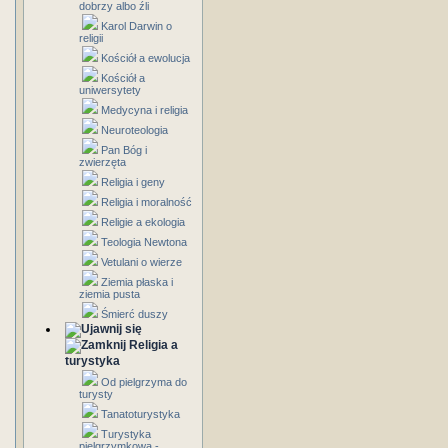
dobrzy albo źli
Karol Darwin o
religii
Kościół a ewolucja
Kościół a
uniwersytety
Medycyna i religia
Neuroteologia
Pan Bóg i
zwierzęta
Religia i geny
Religia i moralność
Religie a ekologia
Teologia Newtona
Vetulani o wierze
Ziemia płaska i
ziemia pusta
Śmierć duszy
Religia a
turystyka
Od pielgrzyma do
turysty
Tanatoturystyka
Turystyka
pielgrzymkowa -