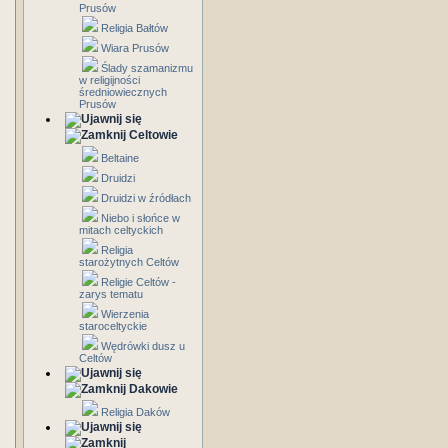
Prusów
Religia Bałtów
Wiara Prusów
Ślady szamanizmu
w religijności
średniowiecznych
Prusów
Celtowie
Beltaine
Druidzi
Druidzi w źródłach
Niebo i słońce w
mitach celtyckich
Religia
starożytnych Celtów
Religie Celtów -
zarys tematu
Wierzenia
staroceltyckie
Wędrówki dusz u
Celtów
Dakowie
Religia Daków