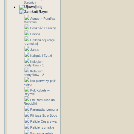
Stadnicy
Rzym
August - Pontifex
Maximus
Boskość cesarzy
Eneida
Hellenizacji religii
rzymskiej
Janus
Kaligula i Żydzi
Kolegium
pontyfików - 1
Kolegium
pontyfików - 2
Kto pierwszy palił
księgi
Kult Kybele w
Rzymie
Od Romulusa do
Republiki
Parentalia, Lemuria
Pliniusz St. o Bogu
Religie Cesarstwa
Religie rzymskie
Wczesna religia