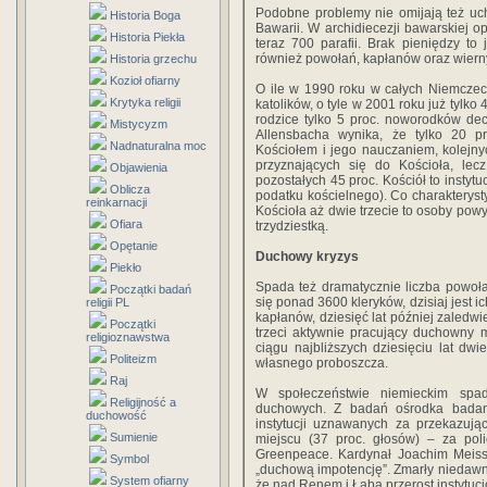
Podobne problemy nie omijają też uch
Historia Boga
Bawarii. W archidiecezji bawarskiej op
Historia Piekła
teraz 700 parafii. Brak pieniędzy to
również powołań, kapłanów oraz wiern
Historia grzechu
Kozioł ofiarny
O ile w 1990 roku w całych Niemczec
Krytyka religii
katolików, o tyle w 2001 roku już tylko
rodzice tylko 5 proc. noworodków dec
Mistycyzm
Allensbacha wynika, że tylko 20 pr
Nadnaturalna moc
Kościołem i jego nauczaniem, kolejnyc
przyznających się do Kościoła, lec
Objawienia
pozostałych 45 proc. Kościół to instytuc
Oblicza
podatku kościelnego). Co charakterys
reinkarnacji
Kościoła aż dwie trzecie to osoby powyż
Ofiara
trzydziestką.
Opętanie
Duchowy kryzys
Piekło
Spada też dramatycznie liczba powoła
Początki badań
się ponad 3600 kleryków, dzisiaj jest 
religii PL
kapłanów, dziesięć lat później zaledwi
Początki
trzeci aktywnie pracujący duchowny 
religioznawstwa
ciągu najbliższych dziesięciu lat dwie
Politeizm
własnego proboszcza.
Raj
W społeczeństwie niemieckim spada
Religijność a
duchowych. Z badań ośrodka badani
duchowość
instytucji uznawanych za przekazują
Sumienie
miejscu (37 proc. głosów) – za polic
Greenpeace. Kardynał Joachim Meissn
Symbol
„duchową impotencję”. Zmarły niedawno
System ofiarny
że nad Renem i Łabą przerost instytucj