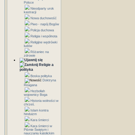
Polsce
Nieodparty urok
kastracji
Nowa duchowość
Piwo - napój Bogów
Policja duchowa
Religia i wspólnota
Religijne wędrówki
ludów
Różaniec na
zdrowie
Religie a
polityka
Boska polityka
Doktryna
Reagana
Hezbollah
wojownicy Boga
Historia wolności w
chrześ.
Islam kontra
hinduizm
Kara śmierci
Kara śmierci w
Piśmie Świętym i
nauczaniu katolickim