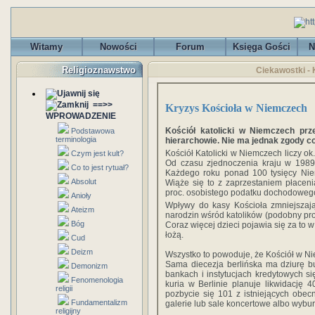
Witamy
Nowości
Forum
Księga Gości
N
Religioznawstwo
Ciekawostki -
==>>
Kryzys Kościoła w Niemczech
WPROWADZENIE
Kościół katolicki w Niemczech pr
Podstawowa
terminologia
hierarchowie. Nie ma jednak zgody co
Kościół Katolicki w Niemczech liczy ok
Czym jest kult?
Od czasu zjednoczenia kraju w 1989 
Co to jest rytuał?
Każdego roku ponad 100 tysięcy Niem
Absolut
Wiąże się to z zaprzestaniem płaceni
proc. osobistego podatku dochodowego 
Anioły
Wpływy do kasy Kościoła zmniejszają 
Ateizm
narodzin wśród katolików (podobny proc
Bóg
Coraz więcej dzieci pojawia się za to 
łożą.
Cud
Deizm
Wszystko to powoduje, że Kościół w N
Sama diecezja berlińska ma dziurę b
Demonizm
bankach i instytucjach kredytowych s
Fenomenologia
kuria w Berlinie planuje likwidację
religii
pozbycie się 101 z istniejących obec
Fundamentalizm
galerie lub sale koncertowe albo wyburz
religijny