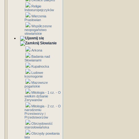
Okolice Bałtyku
Religie
Indoeuropejczyków
Wierzenia
Prasłowian
Współczesne
neopogaństwo
słowiańskie
Słowianie
Arkona
Badania nad
Słowianami
Kupalnocka
Ludowe
kosmogonie
Mazowsze
pogańskie
Mitologia - 1 cz. - O
wielkim dzbanie
Zerywanów
Mitologia - 2 cz. - O
narodzeniu
Przestworzy i
Przedstworzów
Obrzędowość
starosłowiańska
Obrzędy powitania
lata