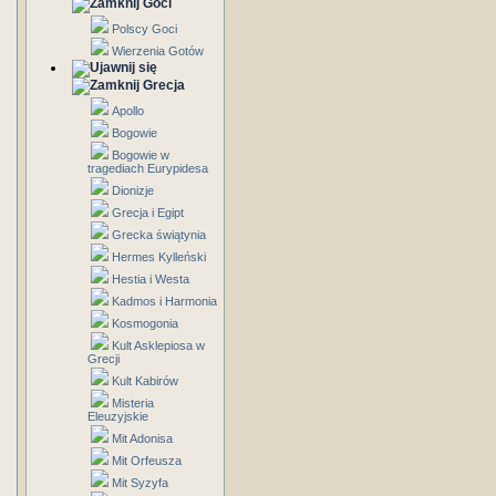
Goci
Polscy Goci
Wierzenia Gotów
Grecja
Apollo
Bogowie
Bogowie w
tragediach Eurypidesa
Dionizje
Grecja i Egipt
Grecka świątynia
Hermes Kylleński
Hestia i Westa
Kadmos i Harmonia
Kosmogonia
Kult Asklepiosa w
Grecji
Kult Kabirów
Misteria
Eleuzyjskie
Mit Adonisa
Mit Orfeusza
Mit Syzyfa