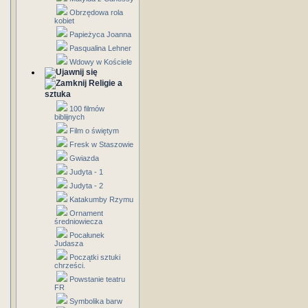
Obrzędowa rola
kobiet
Papieżyca Joanna
Pasqualina Lehner
Wdowy w Kościele
Religie a
sztuka
100 filmów
biblijnych
Film o świętym
Fresk w Staszowie
Gwiazda
Judyta - 1
Judyta - 2
Katakumby Rzymu
Ornament
średniowiecza
Pocałunek
Judasza
Początki sztuki
chrześci.
Powstanie teatru
FR
Symbolika barw