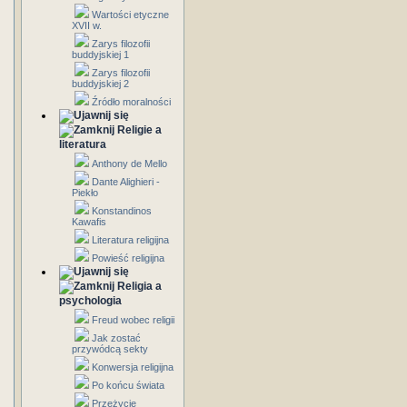
Wartości etyczne
XVII w.
Zarys filozofii
buddyjskiej 1
Zarys filozofii
buddyjskiej 2
Źródło moralności
Religie a
literatura
Anthony de Mello
Dante Alighieri -
Piekło
Konstandinos
Kawafis
Literatura religijna
Powieść religijna
Religia a
psychologia
Freud wobec religii
Jak zostać
przywódcą sekty
Konwersja religijna
Po końcu świata
Przeżycie