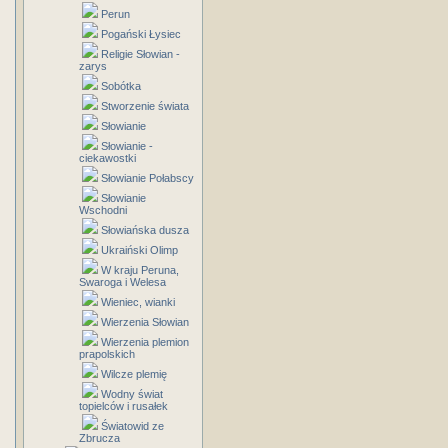
Perun
Pogański Łysiec
Religie Słowian -
zarys
Sobótka
Stworzenie świata
Słowianie
Słowianie -
ciekawostki
Słowianie Połabscy
Słowianie
Wschodni
Słowiańska dusza
Ukraiński Olimp
W kraju Peruna,
Swaroga i Welesa
Wieniec, wianki
Wierzenia Słowian
Wierzenia plemion
prapolskich
Wilcze plemię
Wodny świat
topielców i rusałek
Światowid ze
Zbrucza