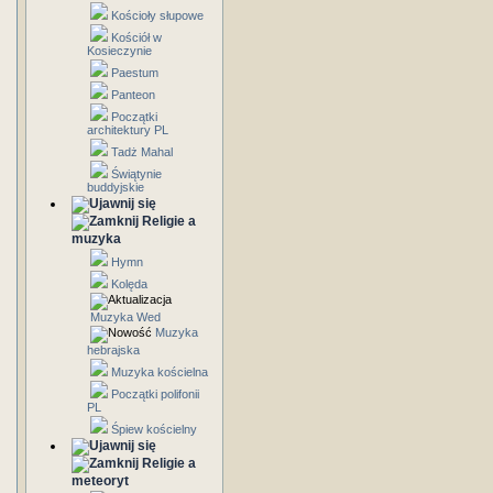
Kościoły słupowe
Kościół w
Kosieczynie
Paestum
Panteon
Początki
architektury PL
Tadż Mahal
Świątynie
buddyjskie
Religie a
muzyka
Hymn
Kolęda
Muzyka Wed
Muzyka
hebrajska
Muzyka kościelna
Początki polifonii
PL
Śpiew kościelny
Religie a
meteoryt