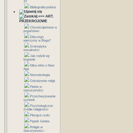
37
Bibliografia polska
=>> ART.
PRZEKROJOWE
Chrześcijaństwo a
pogaństwo
Dlaczego
wierzymy w Boga?
Gramatyka
moralności
Jak rodzili się
bogowie
Kilka słów o New
Age
Neuroteologia
Odrodzenie religii
Piekło w
starożytności
Przechwytywanie
symboli
Psychologiczne
źródła religijności
Płonące rzeki
Pępek świata
Religie w
Starożytności -