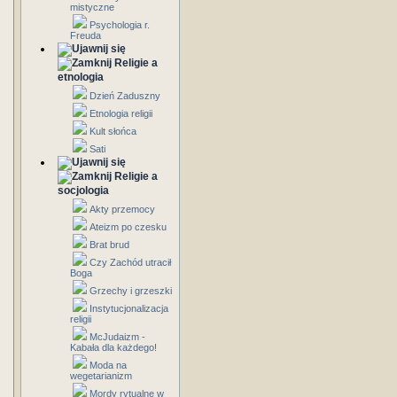
mistyczne
Psychologia r.
Freuda
Religie a
etnologia
Dzień Zaduszny
Etnologia religii
Kult słońca
Sati
Religie a
socjologia
Akty przemocy
Ateizm po czesku
Brat brud
Czy Zachód utracił
Boga
Grzechy i grzeszki
Instytucjonalizacja
religii
McJudaizm -
Kabała dla każdego!
Moda na
wegetarianizm
Mordy rytualne w