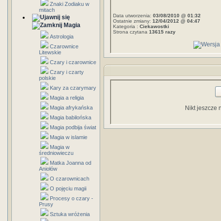
Znaki Zodiaku w
mitach
Data utworzenia:
03/08/2010 @ 01:32
Ostatnie zmiany:
12/04/2012 @ 04:47
Magia
Kategoria :
Ciekawostki
Strona czytana
13615 razy
Astrologia
Czarownice
Litewskie
Czary i czarownice
Czary i czarty
polskie
Kary za czarymary
Magia a religia
Magia afrykańska
Nikt jeszcze 
Magia babilońska
Magia podbija świat
Magia w islamie
Magia w
średniowieczu
Matka Joanna od
Aniołów
O czarownicach
O pojęciu magii
Procesy o czary -
Prusy
Sztuka wróżenia