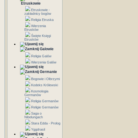
Etruskowie
Etruskowie -
zakładnicy bogów
Religia Etruska
Wierzenia
Etrusków
Święte Księgi
Etrusków
Galowie
Religia Galów
Wierzenia Galów
Germanie
Bogowie i Olbrzymi
Kodeks Królewski
Kosmologia
Germanów
Religia Germanów
Religie Germanów
Saga o
Nibelungach
Stara Edda - Prolog
Yggdrasil