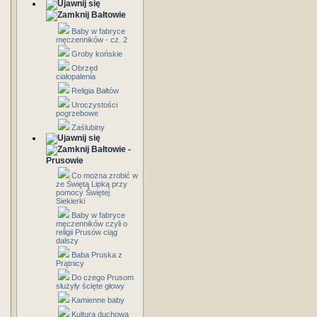
Bałtowie
Baby w fabryce
męczenników - cz. 2
Groby końskie
Obrzęd
ciałopalenia
Religia Bałtów
Uroczystości
pogrzebowe
Zaślubiny
Bałtowie -
Prusowie
Co można zrobić w
ze Świętą Lipką przy
pomocy Świętej
Siekierki
Baby w fabryce
męczenników czyli o
religii Prusów ciąg
dalszy
Baba Pruska z
Prątnicy
Do czego Prusom
służyły ścięte głowy
Kamienne baby
Kultura duchowa