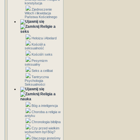
konstytucja
Zjednoczenie
Włoch i likwidacja
Państwa Kościelnego
Religie a
seks
Heloiza i Abelard
Kościół a
seksualność
Kościół i seks
Pesymizm
seksualny
Seks a celibat
Tantryczna
Psychologia
Seksualności
Religia a
nauka
Bóg a inteligencja
Choroba a religia w
antyku
Chronologia biblijna
Czy przed wielkim
wybuchem był Bóg?
Dlaczego jesteśmy