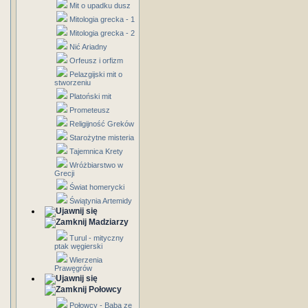
Mit o upadku dusz
Mitologia grecka - 1
Mitologia grecka - 2
Nić Ariadny
Orfeusz i orfizm
Pelazgijski mit o
stworzeniu
Platoński mit
Prometeusz
Religijność Greków
Starożytne misteria
Tajemnica Krety
Wróżbiarstwo w
Grecji
Świat homerycki
Świątynia Artemidy
Madziarzy
Turul - mityczny
ptak węgierski
Wierzenia
Prawęgrów
Połowcy
Połowcy - Baba ze