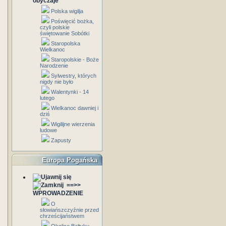
obyczaje
Polska wigilja
Poświęcić bożka,
czyli polskie
świętowanie Sobótki
Staropolska
Wielkanoc
Staropolskie - Boże
Narodzenie
Sylwestry, których
nigdy nie było
Walentynki - 14
lutego
Wielkanoc dawniej i
dziś
Wigilijne wierzenia
ludowe
Zapusty
Europa Pogańska
==>>
WPROWADZENIE
O
słowiańszczyźnie przed
chrześcijaństwem