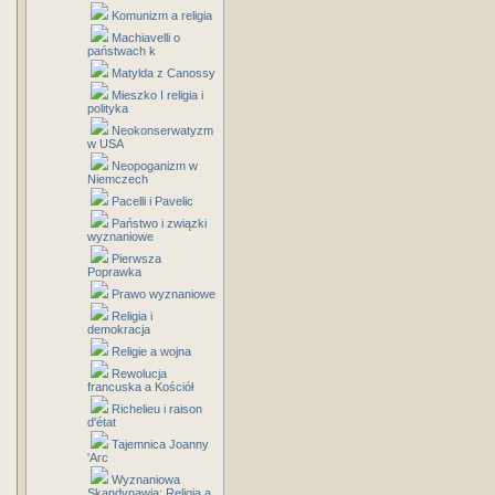
Komunizm a religia
Machiavelli o
państwach k
Matylda z Canossy
Mieszko I religia i
polityka
Neokonserwatyzm
w USA
Neopoganizm w
Niemczech
Pacelli i Pavelic
Państwo i związki
wyznaniowe
Pierwsza
Poprawka
Prawo wyznaniowe
Religia i
demokracja
Religie a wojna
Rewolucja
francuska a Kościół
Richelieu i raison
d'état
Tajemnica Joanny
'Arc
Wyznaniowa
Skandynawia: Religia a