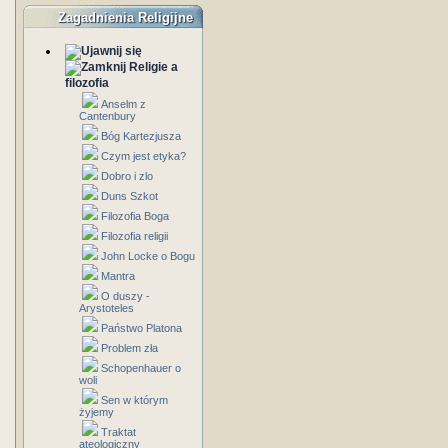
Zagadnienia Religijne
Religie a
filozofia
Anselm z
Cantenbury
Bóg Kartezjusza
Czym jest etyka?
Dobro i zlo
Duns Szkot
Filozofia Boga
Filozofia religii
John Locke o Bogu
Mantra
O duszy -
Arystoteles
Państwo Platona
Problem zła
Schopenhauer o
woli
Sen w którym
żyjemy
Traktat
ateologiczny