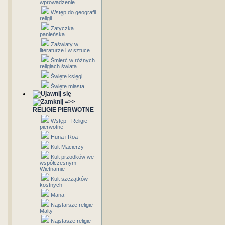
wprowadzenie
Wstęp do geografii
religii
Zatyczka
panieńska
Zaświaty w
literaturze i w sztuce
Śmierć w różnych
religiach świata
Święte księgi
Święte miasta
=>>
RELIGIE PIERWOTNE
Wstęp - Religie
pierwotne
Huna i Roa
Kult Macierzy
Kult przodków we
współczesnym
Wietnamie
Kult szczątków
kostnych
Mana
Najstarsze religie
Malty
Najstasze religie