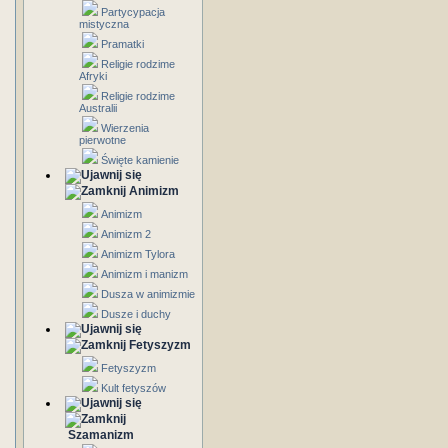
Partycypacja
mistyczna
Pramatki
Religie rodzime
Afryki
Religie rodzime
Australii
Wierzenia
pierwotne
Święte kamienie
Animizm
Animizm
Animizm 2
Animizm Tylora
Animizm i manizm
Dusza w animizmie
Dusze i duchy
Fetyszyzm
Fetyszyzm
Kult fetyszów
Szamanizm