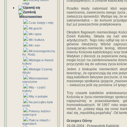
Rozwój historii
charytatywnych, o zmianie katolickiej na
religii
Rzadko kiedy natomiast ktoś wypo
nawrócenia, zawierzeniu swego życia 
zwłaszcza spowiedzi. Wydaje się, że w
Mitoznawstwo
sakramentalna – do komunii przystęp
Czas święty i mity
być już powszechnie praktykowana.
Mit grecki
Okrętem flagowym niemieckiego Kościo
Mit i epos
Dzień Katolika. Składa się nań wiel
Mit i kultura
artystycznych. Tego roku odbył się on 
głównie młodzieży. Wśród zaprosz
Mit i sen
(szwajcarsko-niemiecki teolog, któr
Mit kosmogoniczny
imieniu Kościoła katolickiego) oraz bis
Ks. Rodz.
Watykan z diecezji za popieranie zwi
mogło liczyć na zainteresowanie dzien
Mitologia w historii
kultury
przyczyniło się do odnowy życia kości
Jeden z biskupów niemieckich skryt
Mitologie Czarnej
Afryki
twierdząc, że ograniczają się one jedyn
dają katolikom fałszywe poczucie, iż ni
Mitoznawstwo
masowego spotkania (pojęcie „masowośc
starożytne
– zwłaszcza jeśli się porówna 14 tysię
Mity - część
kultury
Trzy czwarte katolików ankietowany
Mity o potopie
Kościoła w życiu niemieckiego społec
najwyraźniej w prawodawstwie, gd
Na początku była
homoseksualnych. W 1997 roku wspo
woda
mówił, że „ustawy stają się coraz bar
Potwory ludzko-
stać się „republiką pogańską”. Od tamte
zwierzęce
Ptaki w mitach i
Grzegorz Górny
legendach
26.08.2004 - Przewodnik Katolicki