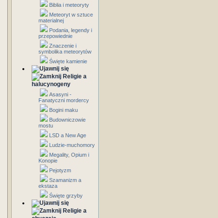
Biblia i meteoryty
Meteoryt w sztuce
materialnej
Podania, legendy i
przepowiednie
Znaczenie i
symbolika meteorytów
Święte kamienie
Religie a
halucynogeny
Asasyni -
Fanatyczni mordercy
Bogini maku
Budowniczowie
mostu
LSD a New Age
Ludzie-muchomory
Megality, Opium i
Konopie
Pejotyzm
Szamanizm a
ekstaza
Święte grzyby
Religie a