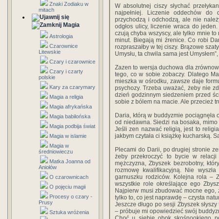
Znaki Zodiaku w
W absolutnej ciszy słychać przełyka
mitach
najpełniej. Liczenie oddechów do
przychodzą i odchodzą, ale nie należ
Magia
odgłos ulicy, liczenie wraca do jede
czują chyba wszyscy, ale tylko mnie to r
Astrologia
minut. Biegają mi źrenice. Co robi Da
Czarownice
rozpraszałby w tej ciszy. Brązowe szaty
Litewskie
Umysłu, ta chwila sama jest Umysłem”,
Czary i czarownice
Zazen to wersja duchowa dla zrównow
Czary i czarty
tego, co w sobie zobaczy. Dlatego Mag
polskie
mieszka w ośrodku, zawsze daje formul
Kary za czarymary
psychozy. Trzeba uważać, żeby nie zd
dzień godzinnym siedzeniem przed ści
Magia a religia
sobie z bólem na macie. Ale przecież tr
Magia afrykańska
Daria, którą w buddyzmie pociągnęła 
Magia babilońska
od niedawna. Siedzi na bosaka, mimo że
Magia podbija świat
Jeśli zen nazwać religią, jest to reli
jakbym czytała ci książkę kucharską. 
Magia w islamie
Magia w
Plecami do Darii, po drugiej stronie 
średniowieczu
żeby przekroczyć to bycie w relacj
Matka Joanna od
mężczyzna, Zbyszek bezrobotny, któr
Aniołów
rozmowę kwalifikacyjną. Nie wyszła
garnuszku rodziców. Kolejna rola – 
O czarownicach
wszystkie role określające ego Zbys
O pojęciu magii
Najpierw musi zbudować mocne ego, że
Procesy o czary -
tylko to, co jest naprawdę – czysta natur
Prusy
Jeszcze długo po sesji Zbyszek słyszy t
– próbuje mi opowiedzieć swój buddyz
Sztuka wróżenia
Choć u siebie obok skośnookiego po