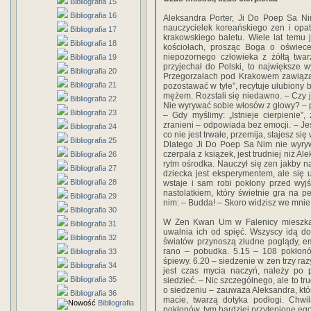
Bibliografia 15
Bibliografia 16
Aleksandra Porter, Ji Do Poep Sa Ni
nauczycielek koreańskiego zen i opat t
Bibliografia 17
krakowskiego baletu. Wiele lat temu 
Bibliografia 18
kościołach, prosząc Boga o oświece
niepozornego człowieka z żółtą twa
Bibliografia 19
przyjechał do Polski, to największe w
Bibliografia 20
Przegorzałach pod Krakowem zawiązała
Bibliografia 21
pozostawać w tyle”, recytuje ulubiony 
mężem. Rozstali się niedawno. – Czy 
Bibliografia 22
Nie wyrywać sobie włosów z głowy? – py
Bibliografia 23
– Gdy myślimy: „Istnieje cierpienie”,
zranieni – odpowiada bez emocji. – Jes
Bibliografia 24
co nie jest trwałe, przemija, stajesz się
Bibliografia 25
Dlatego Ji Do Poep Sa Nim nie wyryw
czerpała z książek, jest trudniej niż Al
Bibliografia 26
rytm ośrodka. Nauczył się zen jakby n
Bibliografia 27
dziecka jest eksperymentem, ale się 
Bibliografia 28
wstaje i sam robi pokłony przed wyj
nastolatkiem, który świetnie gra na p
Bibliografia 29
nim: – Budda! – Skoro widzisz we mnie
Bibliografia 30
W Zen Kwan Um w Falenicy mieszka n
Bibliografia 31
uwalnia ich od spięć. Wszyscy idą do
Bibliografia 32
światów przynoszą złudne poglądy, emo
rano – pobudka. 5.15 – 108 pokłonów
Bibliografia 33
śpiewy. 6.20 – siedzenie w zen trzy ra
Bibliografia 34
jest czas mycia naczyń, należy po 
Bibliografia 35
siedzieć. – Nic szczególnego, ale to tru
o siedzeniu – zauważa Aleksandra, któr
Bibliografia 36
macie, twarzą dotyka podłogi. Chwi
Bibliografia
pokłonów, tym bardziej przytępione ego