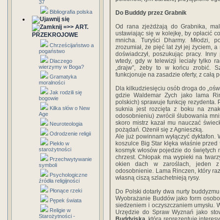
37
Bibliografia polska
Do Budddy przez Grabnik
Od rana zjeżdżają do Grabnika, ma
=>> ART.
ustawiając się w kolejkę, by opłacić c
PRZEKROJOWE
mnicha. Turyści Dharmy. Młodzi, po
Chrześcijaństwo a
zrozumiał, że pięć lat żył jej życiem, 
pogaństwo
doświadczył, poszukując pracy. Inny 
wtedy, gdy w telewizji leciały tylko r
Dlaczego
wierzymy w Boga?
„drajw”, żeby to w końcu zrobić. Szuk
funkcjonuje na zasadzie oferty, z cał
Gramatyka
moralności
Dla kilkudziesięciu osób droga do „oś
Jak rodzili się
gdzie Waldemar Zych jako lama Rinc
bogowie
polskich) sprawuje funkcję rezydenta. 
Kilka słów o New
suknia jest rozcięta z boku na znak
Age
odosobnieniu) zwrócił ślubowania mni
skoro mistrz kazał mu nauczać świeck
Neuroteologia
pożądań. Ożenił się z Agnieszką.
Odrodzenie religii
Ale już powinnam wyłączyć dyktafon. 
koszulce Big Star klęka właśnie przed
Piekło w
starożytności
kosmyk włosów pojedzie do świętych m
chrzest. Chłopak ma wypieki na twarzy
Przechwytywanie
okien dach w zaroślach, jeden z
symboli
odosobnienie. Lama Rinczen, który raz 
Psychologiczne
własną ciszą szlachetnieją rysy.
źródła religijności
Płonące rzeki
Do Polski dotarły dwa nurty buddyzmu
Wyobrażanie Buddów jako form osobowyc
Pępek świata
siedzeniem i oczyszczaniem umysłu. W
Religie w
Urzędzie do Spraw Wyznań jako stow
Starożytności -
Buddyjska
, która reprezentuje intere