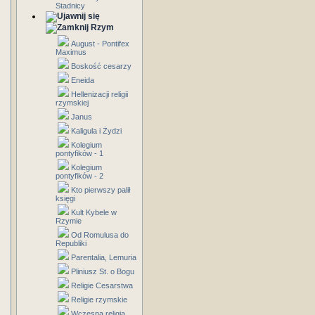
Stadnicy
Rzym
August - Pontifex
Maximus
Boskość cesarzy
Eneida
Hellenizacji religii
rzymskiej
Janus
Kaligula i Żydzi
Kolegium
pontyfików - 1
Kolegium
pontyfików - 2
Kto pierwszy palił
księgi
Kult Kybele w
Rzymie
Od Romulusa do
Republiki
Parentalia, Lemuria
Pliniusz St. o Bogu
Religie Cesarstwa
Religie rzymskie
Wczesna religia