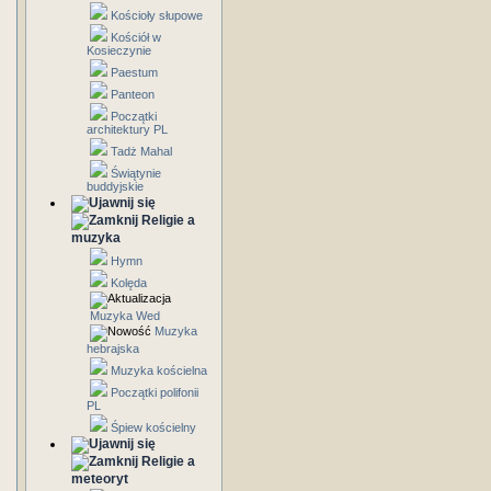
Kościoły słupowe
Kościół w
Kosieczynie
Paestum
Panteon
Początki
architektury PL
Tadż Mahal
Świątynie
buddyjskie
Religie a
muzyka
Hymn
Kolęda
Muzyka Wed
Muzyka
hebrajska
Muzyka kościelna
Początki polifonii
PL
Śpiew kościelny
Religie a
meteoryt