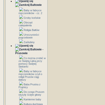
Bałtowie
Baby w fabryce
męczenników - cz. 2
Groby końskie
Obrzęd
ciałopalenia
Religia Bałtów
Uroczystości
pogrzebowe
Zaślubiny
Bałtowie -
Prusowie
Co można zrobić w
ze Świętą Lipką przy
pomocy Świętej
Siekierki
Baby w fabryce
męczenników czyli o
religii Prusów ciąg
dalszy
Baba Pruska z
Prątnicy
Do czego Prusom
służyły ścięte głowy
Kamienne baby
Kultura duchowa