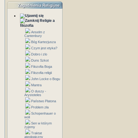
Zagadnienia Religijne
Religie a
filozofia
Anselm z
Cantenbury
Bóg Kartezjusza
Czym jest etyka?
Dobro i zlo
Duns Szkot
Filozofia Boga
Filozofia religii
John Locke o Bogu
Mantra
O duszy -
Arystoteles
Państwo Platona
Problem zła
Schopenhauer o
woli
Sen w którym
żyjemy
Traktat
ateologiczny