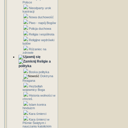
Polsce
Nieodparty urok
kastracji
Nowa duchowość
Piwo - napój Bogów
Policja duchowa
Religia i wspólnota
Religijne wędrówki
ludów
Różaniec na
zdrowie
Religie a
polityka
Boska polityka
Doktryna
Reagana
Hezbollah
wojownicy Boga
Historia wolności w
chrześ.
Islam kontra
hinduizm
Kara śmierci
Kara śmierci w
Piśmie Świętym i
nauczaniu katolickim