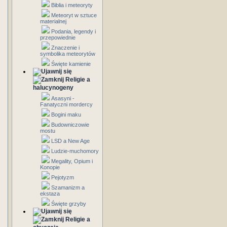
Biblia i meteoryty
Meteoryt w sztuce
materialnej
Podania, legendy i
przepowiednie
Znaczenie i
symbolika meteorytów
Święte kamienie
Religie a
halucynogeny
Asasyni -
Fanatyczni mordercy
Bogini maku
Budowniczowie
mostu
LSD a New Age
Ludzie-muchomory
Megality, Opium i
Konopie
Pejotyzm
Szamanizm a
ekstaza
Święte grzyby
Religie a