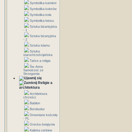
Symbolika kamieni
Symbolika kolorów
Symbolika koła
Symbolika lotosu
Sztuka bizantyjska
- 1
Sztuka bizanyjska
- 2
Sztuka islamu
Sztuka
starochrześcijańska
Tańce a religia
Św. Anna
Samotrzeć ze
Strzegomia
Religie a
architektura
Architektura
chrześci.
Babilon
Borobudur
Drewniane kościoły
- PL
Grecka świątynia
Kaliska cerkiew