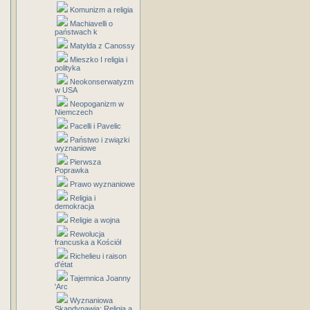
Komunizm a religia
Machiavelli o
państwach k
Matylda z Canossy
Mieszko I religia i
polityka
Neokonserwatyzm
w USA
Neopoganizm w
Niemczech
Pacelli i Pavelic
Państwo i związki
wyznaniowe
Pierwsza
Poprawka
Prawo wyznaniowe
Religia i
demokracja
Religie a wojna
Rewolucja
francuska a Kościół
Richelieu i raison
d'état
Tajemnica Joanny
'Arc
Wyznaniowa
Skandynawia: Religia a