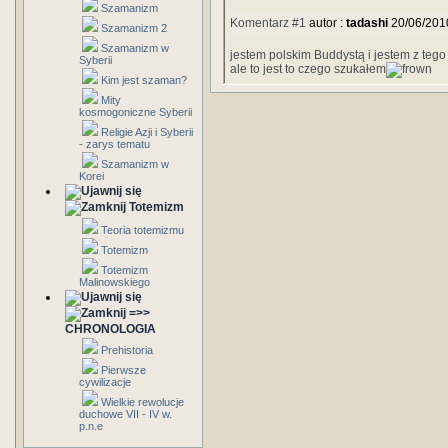
Szamanizm
Komentarz #1
autor :
tadashi
20/06/201
Szamanizm 2
Szamanizm w
jestem polskim Buddystą i jestem z teg
Syberii
ale to jest to czego szukałem
Kim jest szaman?
Mity
kosmogoniczne Syberii
Religie Azji i Syberii
- zarys tematu
Szamanizm w
Korei
Totemizm
Teoria totemizmu
Totemizm
Totemizm
Malinowskiego
=>>
CHRONOLOGIA
Prehistoria
Pierwsze
cywilizacje
Wielkie rewolucje
duchowe VII - IV w.
p.n.e