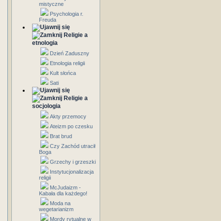
mistyczne
Psychologia r.
Freuda
Religie a
etnologia
Dzień Zaduszny
Etnologia religii
Kult słońca
Sati
Religie a
socjologia
Akty przemocy
Ateizm po czesku
Brat brud
Czy Zachód utracił
Boga
Grzechy i grzeszki
Instytucjonalizacja
religii
McJudaizm -
Kabała dla każdego!
Moda na
wegetarianizm
Mordy rytualne w