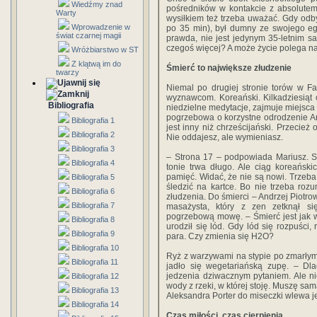
Wiedźmy znad
pośredników w kontakcie z absolutem
Warty
wysiłkiem też trzeba uważać. Gdy odb
Wprowadzenie w
po 35 min), był dumny ze swojego ego
świat czarnej magii
prawda, nie jest jedynym 35-letnim sa
czegoś więcej? A może życie polega n
Wróżbiarstwo w ST
Z klątwą im do
Śmierć to największe złudzenie
twarzy
Niemal po drugiej stronie torów w F
wyznawcom. Koreański. Kilkadziesiąt
Bibliografia
niedzielne medytacje, zajmuje miejsca
pogrzebowa o korzystne odrodzenie An
Bibliografia 1
jest inny niż chrześcijański. Przecież
Bibliografia 2
Nie oddajesz, ale wymieniasz.
Bibliografia 3
– Strona 17 – podpowiada Mariusz. Sze
Bibliografia 4
tonie trwa długo. Ale ciąg koreańsk
pamięć. Widać, że nie są nowi. Trzeb
Bibliografia 5
śledzić na kartce. Bo nie trzeba roz
Bibliografia 6
złudzenia. Do śmierci – Andrzej Piotr
Bibliografia 7
masażysta, który z zen zetknął si
pogrzebową mowę. – Śmierć jest jak 
Bibliografia 8
urodził się lód. Gdy lód się rozpuści,
Bibliografia 9
para. Czy zmienia się H2O?
Bibliografia 10
Ryż z warzywami na stypie po zmarłym j
Bibliografia 11
jadło się wegetariańską zupę. – Dl
jedzenia dziwacznym pytaniem. Ale n
Bibliografia 12
wody z rzeki, w której stoję. Muszę s
Bibliografia 13
Aleksandra Porter do miseczki wlewa je
Bibliografia 14
Czas miłości, czas cierpienia