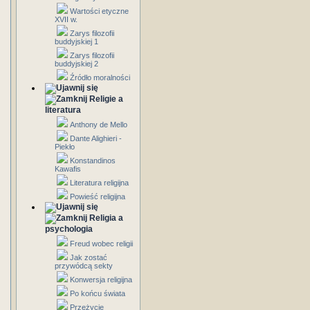
Wartości etyczne
XVII w.
Zarys filozofii
buddyjskiej 1
Zarys filozofii
buddyjskiej 2
Źródło moralności
Religie a
literatura
Anthony de Mello
Dante Alighieri -
Piekło
Konstandinos
Kawafis
Literatura religijna
Powieść religijna
Religia a
psychologia
Freud wobec religii
Jak zostać
przywódcą sekty
Konwersja religijna
Po końcu świata
Przeżycie