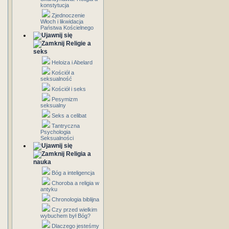
konstytucja
Zjednoczenie
Włoch i likwidacja
Państwa Kościelnego
Religie a
seks
Heloiza i Abelard
Kościół a
seksualność
Kościół i seks
Pesymizm
seksualny
Seks a celibat
Tantryczna
Psychologia
Seksualności
Religia a
nauka
Bóg a inteligencja
Choroba a religia w
antyku
Chronologia biblijna
Czy przed wielkim
wybuchem był Bóg?
Dlaczego jesteśmy