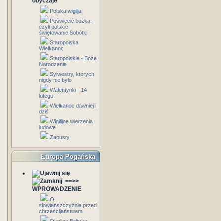
obyczaje
Polska wigilja
Poświęcić bożka,
czyli polskie
świętowanie Sobótki
Staropolska
Wielkanoc
Staropolskie - Boże
Narodzenie
Sylwestry, których
nigdy nie było
Walentynki - 14
lutego
Wielkanoc dawniej i
dziś
Wigilijne wierzenia
ludowe
Zapusty
Europa Pogańska
==>>
WPROWADZENIE
O
słowiańszczyźnie przed
chrześcijaństwem