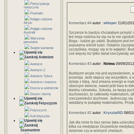
Partycypacja
mistyczna
Pramatki
Religie rodzime
Afryki
Komentarz #4
autor :
whisper
21/01/201
Religie rodzime
Australii
Szczerze to bardzo chciałabym przejść n
też moja rodzina by się na to nie zgodz
Wierzenia
Boga - ludzie go zabili. Buddyzm jest in
pierwotne
popularny wśród ludzi. Ostatnio zaczęła
Święte kamienie
szczęśliwa, mogąc się w to wgłębić. Bu
coś więcej niż tylko świat rzeczywisty, wi
Animizm
Komentarz #3
autor :
Niniwa
09/09/2012
Animizm
Animizm 2
Buddyzm wcale nie jest wyzwoleniem, al
Animizm Tylora
przemija. Jeśli stajesz się wszystkim, a 
dzieje z tobą. Jest zmiana energii w mate
Animizm i manizm
obecnym świecie, nawet jeśli trwa to kilka
Dusza w animizmie
biedny człowieku. Szkoda, że twoja pych
Dusze i duchy
duchowości, to całkowity materializm, al
rzeczywistości duchowe. Jednocząc się z
wplatany w pułapkę materializmu. Przyk
Fetyszyzm
Fetyszyzm
Komentarz #2
autor :
KrysztalXD
08/02
Kult fetyszów
Jak dla mnie to bez sensu taka ucieczk
kilka na medytacje.Oczywiście medytacj
Szamanizm
dziennie czy w wolnych chwilach.