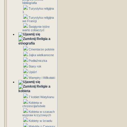
bibliografia
Turystyka religijna
1
Turystyka religijna
we Francji
Świątynie które
warto zobaczyć
Religia a
etnografia
Cmentarze polskie
Jajka wielkanocne
Podłaźniczka
Stary rok
Upiór!
Wampiry i Wilkołaki
Religie a
kobieta
7 kobiet Watykanu
Kobieta w
chrzescijaństwie
Kobieta w czasach
wypraw krzyżowych
Kobiety w Izraelu
Matylda z Canossy