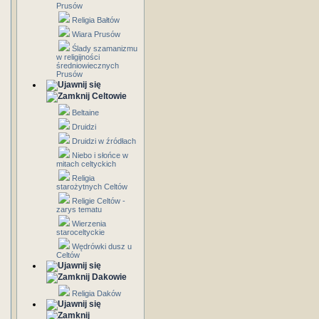
Prusów
Religia Bałtów
Wiara Prusów
Ślady szamanizmu
w religijności
średniowiecznych
Prusów
Celtowie
Beltaine
Druidzi
Druidzi w źródłach
Niebo i słońce w
mitach celtyckich
Religia
starożytnych Celtów
Religie Celtów -
zarys tematu
Wierzenia
staroceltyckie
Wędrówki dusz u
Celtów
Dakowie
Religia Daków