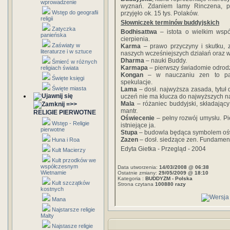
wprowadzenie
wyznań. Zdaniem lamy Rinczena, pr
Wstęp do geografii
przyjęło ok. 15 tys. Polaków.
religii
Słowniczek terminów buddyjskich
Zatyczka
Bodhisattwa
– istota o wielkim współ
panieńska
cierpienia.
Zaświaty w
Karma
– prawo przyczyny i skutku, 
literaturze i w sztuce
naszych wcześniejszych działań oraz
Dharma
– nauki Buddy.
Śmierć w różnych
Karmapa
– pierwszy świadomie odrod
religiach świata
Kongan
– w nauczaniu zen to para
Święte księgi
spekulacje.
Święte miasta
Lama
– dosł. najwyższa zasada, tytu
uczeń nie ma klucza do najwyższych n
Mala
– różaniec buddyjski, składający 
=>>
mantr.
RELIGIE PIERWOTNE
Oświecenie
– pełny rozwój umysłu. Pi
Wstęp - Religie
istniejące ja.
pierwotne
Stupa
– budowla będąca symbolem oś
Zazen
– dosł. siedzące zen. Fundament
Huna i Roa
Edyta Gietka - Przegląd - 2004
Kult Macierzy
Kult przodków we
współczesnym
Data utworzenia:
14/03/2008 @ 06:38
Wietnamie
Ostatnie zmiany:
29/05/2009 @ 18:10
Kategoria :
BUDDYZM - Polska
Kult szczątków
Strona czytana
100880 razy
kostnych
Mana
Najstarsze religie
Malty
Najstasze religie