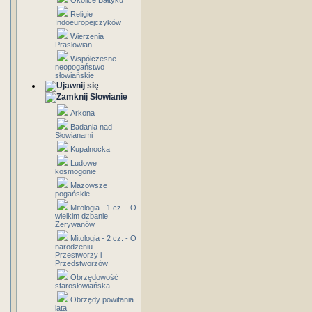
Okolice Bałtyku
Religie
Indoeuropejczyków
Wierzenia
Prasłowian
Współczesne
neopogaństwo
słowiańskie
Słowianie
Arkona
Badania nad
Słowianami
Kupalnocka
Ludowe
kosmogonie
Mazowsze
pogańskie
Mitologia - 1 cz. - O
wielkim dzbanie
Zerywanów
Mitologia - 2 cz. - O
narodzeniu
Przestworzy i
Przedstworzów
Obrzędowość
starosłowiańska
Obrzędy powitania
lata