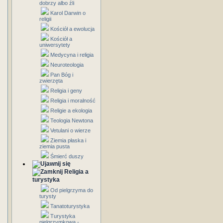
dobrzy albo źli
Karol Darwin o
religii
Kościół a ewolucja
Kościół a
uniwersytety
Medycyna i religia
Neuroteologia
Pan Bóg i
zwierzęta
Religia i geny
Religia i moralność
Religie a ekologia
Teologia Newtona
Vetulani o wierze
Ziemia płaska i
ziemia pusta
Śmierć duszy
Religia a
turystyka
Od pielgrzyma do
turysty
Tanatoturystyka
Turystyka
pielgrzymkowa -