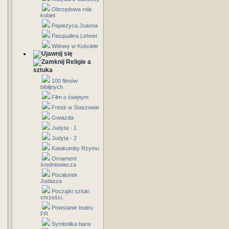
Obrzędowa rola
kobiet
Papieżyca Joanna
Pasqualina Lehner
Wdowy w Kościele
Religie a
sztuka
100 filmów
biblijnych
Film o świętym
Fresk w Staszowie
Gwiazda
Judyta - 1
Judyta - 2
Katakumby Rzymu
Ornament
średniowiecza
Pocałunek
Judasza
Początki sztuki
chrześci.
Powstanie teatru
FR
Symbolika barw