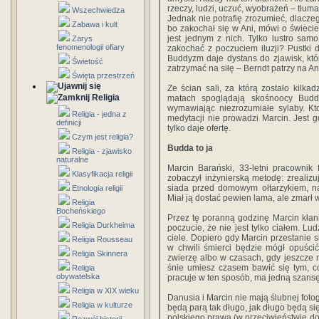
rzeczy, ludzi, uczuć, wyobrażeń – tłuma
Wszechwiedza
Jednak nie potrafię zrozumieć, dlaczeg
Zabawa i kult
bo zakochał się w Ani, mówi o świecie 
jest jednym z nich. Tylko lustro sa
Zarys
fenomenologii ofiary
zakochać z poczuciem iluzji? Pustki 
Buddyzm daje dystans do zjawisk, któr
Świetość
zatrzymać na siłę – Berndt patrzy na Ani
Święta przestrzeń
Ze ścian sali, za którą zostało kilka
Religia
matach spoglądają skośnoocy Buddo
wymawiając niezrozumiałe sylaby. Kt
Religia - jedna z
medytacji nie prowadzi Marcin. Jest 
definicji
tylko daje ofertę.
Czym jest religia?
Budda to ja
Religia - zjawisko
naturalne
Marcin Barański, 33-letni pracownik 
Klasyfikacja religii
zobaczył inżynierską metodę: zrealizu
siada przed domowym ołtarzykiem, n
Etnologia religii
Miał ją dostać pewien lama, ale zmarł 
Religia
Bocheńskiego
Przez tę poranną godzinę Marcin kłan
Religia Durkheima
poczucie, że nie jest tylko ciałem. Lu
ciele. Dopiero gdy Marcin przestanie 
Religia Rousseau
w chwili śmierci będzie mógł opuścić
Religia Skinnera
zwierzę albo w czasach, gdy jeszcze n
śnie umiesz czasem bawić się tym, co 
Religia
obywatelska
pracuje w ten sposób, ma jedną szansę 
Religia w XIX wieku
Danusia i Marcin nie mają ślubnej fotog
Religia w kulturze
będą parą tak długo, jak długo będą si
polskiego prawa (w przeciwieństwie do D