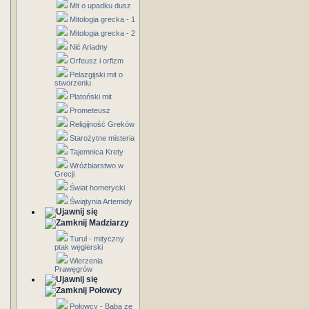
Mit o upadku dusz
Mitologia grecka - 1
Mitologia grecka - 2
Nić Ariadny
Orfeusz i orfizm
Pelazgijski mit o
stworzeniu
Platoński mit
Prometeusz
Religijność Greków
Starożytne misteria
Tajemnica Krety
Wróżbiarstwo w
Grecji
Świat homerycki
Świątynia Artemidy
Madziarzy
Turul - mityczny
ptak węgierski
Wierzenia
Prawęgrów
Połowcy
Połowcy - Baba ze