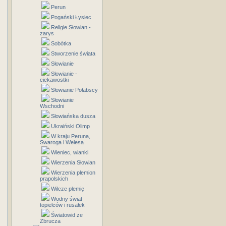
Perun
Pogański Łysiec
Religie Słowian -
zarys
Sobótka
Stworzenie świata
Słowianie
Słowianie -
ciekawostki
Słowianie Połabscy
Słowianie
Wschodni
Słowiańska dusza
Ukraiński Olimp
W kraju Peruna,
Swaroga i Welesa
Wieniec, wianki
Wierzenia Słowian
Wierzenia plemion
prapolskich
Wilcze plemię
Wodny świat
topielców i rusałek
Światowid ze
Zbrucza