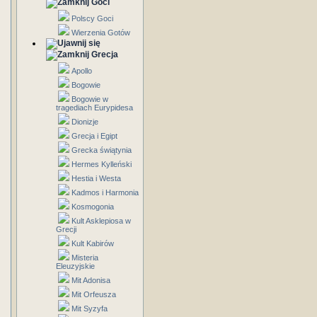
Goci
Polscy Goci
Wierzenia Gotów
Grecja
Apollo
Bogowie
Bogowie w
tragediach Eurypidesa
Dionizje
Grecja i Egipt
Grecka świątynia
Hermes Kylleński
Hestia i Westa
Kadmos i Harmonia
Kosmogonia
Kult Asklepiosa w
Grecji
Kult Kabirów
Misteria
Eleuzyjskie
Mit Adonisa
Mit Orfeusza
Mit Syzyfa