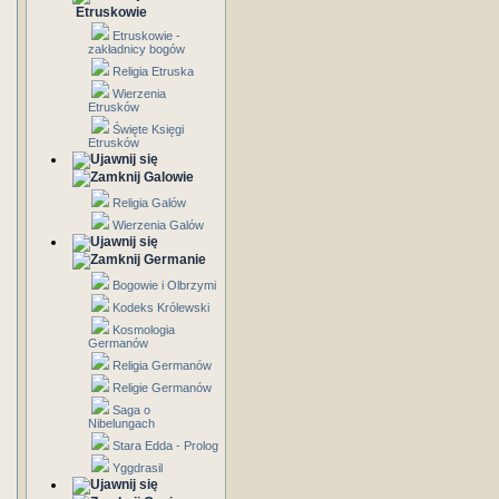
Etruskowie
Etruskowie -
zakładnicy bogów
Religia Etruska
Wierzenia
Etrusków
Święte Księgi
Etrusków
Galowie
Religia Galów
Wierzenia Galów
Germanie
Bogowie i Olbrzymi
Kodeks Królewski
Kosmologia
Germanów
Religia Germanów
Religie Germanów
Saga o
Nibelungach
Stara Edda - Prolog
Yggdrasil