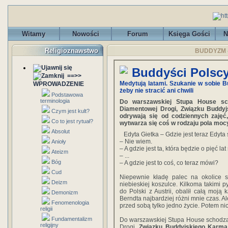
Witamy
Nowości
Forum
Księga Gości
N
Religioznawstwo
BUDDYZM - 
Buddyści Polsc
==>>
Medytują latami. Szukanie w sobie B
WPROWADZENIE
żeby nie stracić ani chwili
Podstawowa
terminologia
Do warszawskiej Stupa House sc
Diamentowej Drogi, Związku Buddyj
Czym jest kult?
odrywają się od codziennych zaję
Co to jest rytuał?
wytwarza się coś w rodzaju pola moc
Absolut
Edyta Gietka – Gdzie jest teraz Edyta 
– Nie wiem.
Anioły
– A gdzie jest ta, która będzie o pięć l
Ateizm
– ...
Bóg
– A gdzie jest to coś, co teraz mówi?
Cud
Niepewnie kładę palec na okolice s
Deizm
niebieskiej koszulce. Kilkoma takimi p
do Polski z Austrii, obalił całą moją 
Demonizm
Berndta najbardziej różni mnie czas. Al
Fenomenologia
przed sobą tylko jedno życie. Potem ni
religii
Fundamentalizm
Do warszawskiej Stupa House schodzą
religijny
Drogi,
Związku Buddyjskiego Karm