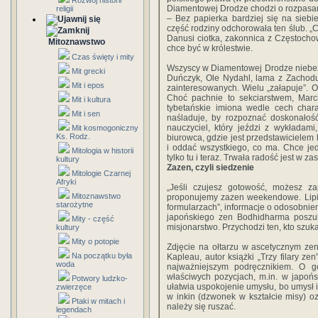
Rozwój historii
Diamentowej Drodze chodzi o rozpasani
religii
– Bez papierka bardziej się na siebi
część rodziny odchorowała ten ślub. „C
Danusi ciotka, zakonnica z Częstochow
Mitoznawstwo
chce być w królestwie.
Czas święty i mity
Wszyscy w Diamentowej Drodze niebez
Mit grecki
Duńczyk, Ole Nydahl, lama z Zachodu
Mit i epos
zainteresowanych. Wielu „załapuje”. Ol
Choć pachnie to sekciarstwem, Marc
Mit i kultura
tybetańskie imiona wedle cech charak
Mit i sen
naśladuje, by rozpoznać doskonałość
nauczyciel, który jeździ z wykładam
Mit kosmogoniczny
Ks. Rodz.
biurowca, gdzie jest przedstawicielem
i oddać wszystkiego, co ma. Chce je
Mitologia w historii
tylko tu i teraz. Trwała radość jest w z
kultury
Zazen, czyli siedzenie
Mitologie Czarnej
Afryki
„Jeśli czujesz gotowość, możesz z
Mitoznawstwo
proponujemy zazen weekendowe. Lipie
starożytne
formularzach”, informacje o odosobni
japońskiego zen Bodhidharma poszuk
Mity - część
misjonarstwo. Przychodzi ten, kto szuka
kultury
Mity o potopie
Zdjęcie na ołtarzu w ascetycznym ze
Na początku była
Kapleau, autor książki „Trzy filary zen
woda
najważniejszym podręcznikiem. O 
właściwych pozycjach, m.in. w japońs
Potwory ludzko-
ułatwia uspokojenie umysłu, bo umysł i 
zwierzęce
w inkin (dzwonek w kształcie misy) o
Ptaki w mitach i
należy się ruszać.
legendach