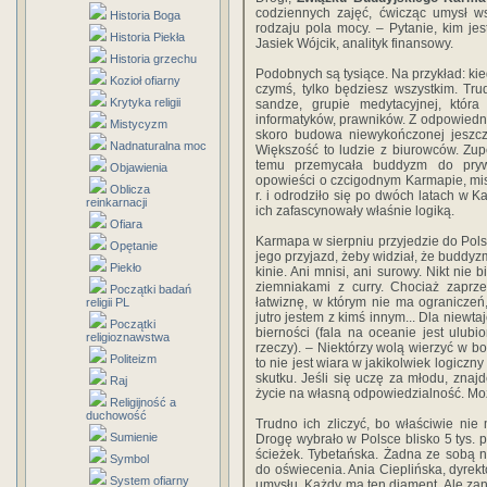
codziennych zajęć, ćwicząc umysł w
Historia Boga
rodzaju pola mocy. – Pytanie, kim jest
Historia Piekła
Jasiek Wójcik, analityk finansowy.
Historia grzechu
Podobnych są tysiące. Na przykład: kied
Kozioł ofiarny
czymś, tylko będziesz wszystkim. Tru
Krytyka religii
sandze, grupie medytacyjnej, która
informatyków, prawników. Z odpowiedn
Mistycyzm
skoro budowa niewykończonej jeszcz
Nadnaturalna moc
Większość to ludzie z biurowców. Zupe
temu przemycała buddyzm do prywa
Objawienia
opowieści o czcigodnym Karmapie, mi
Oblicza
r. i odrodziło się po dwóch latach w K
reinkarnacji
ich zafascynowały właśnie logiką.
Ofiara
Karmapa w sierpniu przyjedzie do Pols
Opętanie
jego przyjazd, żeby widział, że buddyz
Piekło
kinie. Ani mnisi, ani surowy. Nikt nie
ziemniakami z curry. Chociaż zaprz
Początki badań
łatwiznę, w którym nie ma ograniczeń
religii PL
jutro jestem z kimś innym... Dla niewta
Początki
bierności (fala na oceanie jest ulub
religioznawstwa
rzeczy). – Niektórzy wolą wierzyć w bog
Politeizm
to nie jest wiara w jakikolwiek logiczny
skutku. Jeśli się uczę za młodu, zna
Raj
życie na własną odpowiedzialność. Moż
Religijność a
duchowość
Trudno ich zliczyć, bo właściwie nie 
Sumienie
Drogę wybrało w Polsce blisko 5 tys. p
ścieżek. Tybetańska. Żadna ze sobą n
Symbol
do oświecenia. Ania Cieplińska, dyrekt
System ofiarny
umysłu. Każdy ma ten diament. Ale za