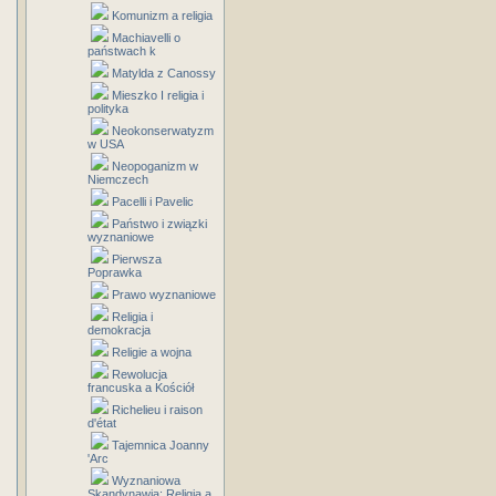
Komunizm a religia
Machiavelli o
państwach k
Matylda z Canossy
Mieszko I religia i
polityka
Neokonserwatyzm
w USA
Neopoganizm w
Niemczech
Pacelli i Pavelic
Państwo i związki
wyznaniowe
Pierwsza
Poprawka
Prawo wyznaniowe
Religia i
demokracja
Religie a wojna
Rewolucja
francuska a Kościół
Richelieu i raison
d'état
Tajemnica Joanny
'Arc
Wyznaniowa
Skandynawia: Religia a