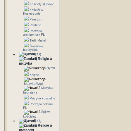
Kościoły słupowe
Kościół w
Kosieczynie
Paestum
Panteon
Początki
architektury PL
Tadż Mahal
Świątynie
buddyjskie
Religie a
muzyka
Hymn
Kolęda
Muzyka Wed
Muzyka
hebrajska
Muzyka kościelna
Początki polifonii
PL
Śpiew
kościelny
Religie a
meteoryt