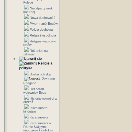
Polsce
Nieodparty urok
kastracji
Nowa duchowość
Piwo - napój Bogów
Policja duchowa
Religia i wspólnota
Religijne wędrówki
ludów
Różaniec na
zdrowie
Religie a
polityka
Boska polityka
Doktryna
Reagana
Hezbollah
wojownicy Boga
Historia wolności w
chrześ.
Islam kontra
hinduizm
Kara śmierci
Kara śmierci w
Piśmie Świętym i
nauczaniu katolickim