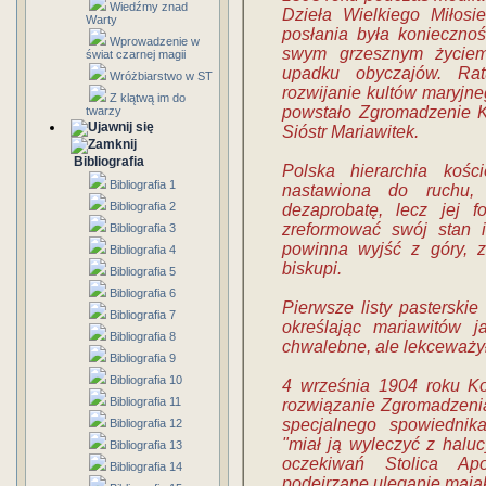
Wiedźmy znad
Dzieła Wielkiego Miłosi
Warty
posłania była konieczno
Wprowadzenie w
swym grzesznym życiem
świat czarnej magii
upadku obyczajów. Ra
Wróżbiarstwo w ST
rozwijanie kultów maryjn
Z klątwą im do
powstało Zgromadzenie 
twarzy
Sióstr Mariawitek.
Bibliografia
Polska hierarchia kośc
Bibliografia 1
nastawiona do ruchu, 
Bibliografia 2
dezaprobatę, lecz jej 
zreformować swój stan i
Bibliografia 3
powinna wyjść z góry, z
Bibliografia 4
biskupi.
Bibliografia 5
Bibliografia 6
Pierwsze listy pasterskie
Bibliografia 7
określając mariawitów 
Bibliografia 8
chwalebne, ale lekceważył
Bibliografia 9
Bibliografia 10
4 września 1904 roku Kon
Bibliografia 11
rozwiązanie Zgromadzeni
specjalnego spowiednika
Bibliografia 12
"miał ją wyleczyć z halu
Bibliografia 13
oczekiwań Stolica Apo
Bibliografia 14
podejrzane uleganie maja