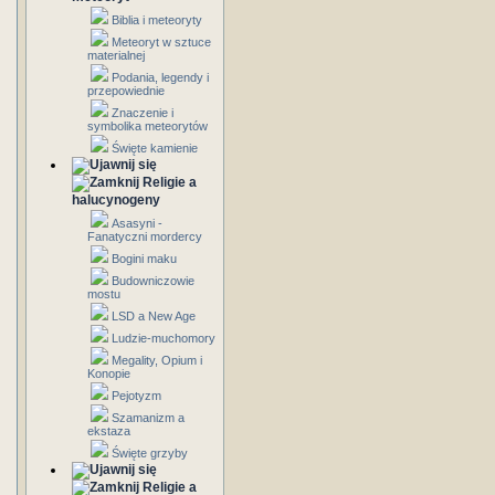
Biblia i meteoryty
Meteoryt w sztuce
materialnej
Podania, legendy i
przepowiednie
Znaczenie i
symbolika meteorytów
Święte kamienie
Religie a
halucynogeny
Asasyni -
Fanatyczni mordercy
Bogini maku
Budowniczowie
mostu
LSD a New Age
Ludzie-muchomory
Megality, Opium i
Konopie
Pejotyzm
Szamanizm a
ekstaza
Święte grzyby
Religie a