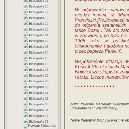
Bibliografia 15
Bibliografia 16
W odpowiedzi mariawici
Bibliografia 17
między innymi, iż "Mari
Bibliografia 18
Franciszki [Kozłowskiej] n
Bibliografia 19
do odparcia szatańskich
Bibliografia 20
łasce Bożej". Tak oto zał
w zbawieniu, co było nie 
Bibliografia 21
1906 roku w polskich
Bibliografia 22
ekskomunikę nałożoną na
Bibliografia 23
przez papieża Piusa X.
Bibliografia 24
Bibliografia 25
Współcześnie działają d
Bibliografia 26
Kościół Starokatolicki Mar
Bibliografia 27
Największe skupiska znaj
Bibliografia 28
i Łodzi. Liczbę mariawitów
Bibliografia 29
* * * * * * * * * * * * * *
Bibliografia 30
Bibliografia 31
Bibliografia 32
Autor dziękuje Maciejowi Wierzbo
Bibliografia 33
udzielenie cennych informacji.
Bibliografia 34
Bibliografia 35
Nowe Państwo: Dominik Kaźmierski
Bibliografia 36
Bibliografia