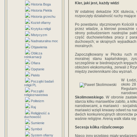
Kler, jaki jest, każdy widzi
Historia Boga
Historia Piekła
W ostatniej dekadzie XIX stulecia,
rozpoczęły działalność ruchy mające
Historia grzechu
Kozioł ofiarny
Po powstaniu styczniowym Kościół s
przez władze, a klerowi poważnie 
Krytyka religii
strony pobudzeniem nastrojów patr
Mistycyzm
część duchowieństwa pracy z paraf
Nadnaturalna moc
duchowych; w skrajnych wypadkach 
moralnych.
Objawienia
Oblicza
Zapoczątkowany w Płocku ruch ma
reinkarnacji
moralnej stanu kapłańskiego, zys
szczególnie w biedniejszych kręgach
Ofiara
obłożeni ekskomuniką, zerwali z Rzy
Opętanie
między zwolennikami obu wyznań.
Piekło
W Łodzi,
Początki badań
około 28
religii PL
Regular
Początki
narodo
religioznawstwa
Skolimowskiego
. W obronie zaata
Politeizm
starcia kilku mariawitów zabito, a kilk
narodowcami, a mariawici - socjalist
Raj
mariawici wzięli krwawy odwet na na
Religijność a
dwóch konkurencyjnych stronnictw po
duchowość
waśnie religijne. Areną walk stała si
Sumienie
Secesja kółka różańcowego
Symbol
System ofiarny
Nieco inny przebieg miały wydarzeni