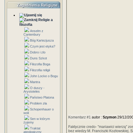
Zagadnienia Religijne
Religie a
filozofia
Anselm z
Cantenbury
Bóg Kartezjusza
Czym jest etyka?
Dobro i zlo
Duns Szkot
Filozofia Boga
Filozofia religii
John Locke o Bogu
Mantra
O duszy -
Arystoteles
Państwo Platona
Problem zła
Schopenhauer o
woli
Komentarz #1
autor :
Szymon
29/12/20
Sen w którym
żyjemy
Faktycznie credo- "mariawici wierzą" zo
Traktat
bez wiedzy M. Franciszki Kozłowskiej.
ateologiczny