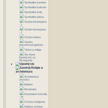
Symbolika kamieni
Symbolika kolorów
Symbolika koła
Symbolika lotosu
Sztuka bizantyjska
- 1
Sztuka bizanyjska
- 2
Sztuka islamu
Sztuka
starochrześcijańska
Tańce a religia
Św. Anna
Samotrzeć ze
Strzegomia
Religie a
architektura
Architektura
chrześci.
Babilon
Borobudur
Drewniane kościoły
- PL
Grecka świątynia
Kaliska cerkiew