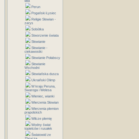
lata
Perun
Pogański Łysiec
Religie Słowian -
zarys
Sobótka
Stworzenie świata
Słowianie
Słowianie -
ciekawostki
Słowianie Połabscy
Słowianie
Wschodni
Słowiańska dusza
Ukraiński Olimp
W kraju Peruna,
Swaroga i Welesa
Wieniec, wianki
Wierzenia Słowian
Wierzenia plemion
prapolskich
Wilcze plemię
Wodny świat
topielców i rusałek
Światowid ze
Zbrucza