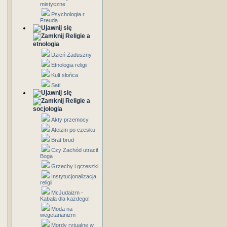
mistyczne
Psychologia r.
Freuda
Religie a
etnologia
Dzień Zaduszny
Etnologia religii
Kult słońca
Sati
Religie a
socjologia
Akty przemocy
Ateizm po czesku
Brat brud
Czy Zachód utracił
Boga
Grzechy i grzeszki
Instytucjonalizacja
religii
McJudaizm -
Kabała dla każdego!
Moda na
wegetarianizm
Mordy rytualne w