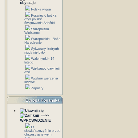
obyczaje
Polska wigilja
Poświęcić bożka,
czyli polskie
świętowanie Sobótki
Staropolska
Wielkanoc
Staropolskie - Boże
Narodzenie
Sylwestry, których
nigdy nie było
Walentynki - 14
lutego
Wielkanoc dawniej i
dziś
Wigilijne wierzenia
ludowe
Zapusty
Europa Pogańska
==>>
WPROWADZENIE
O
słowiańszczyźnie przed
chrześcijaństwem