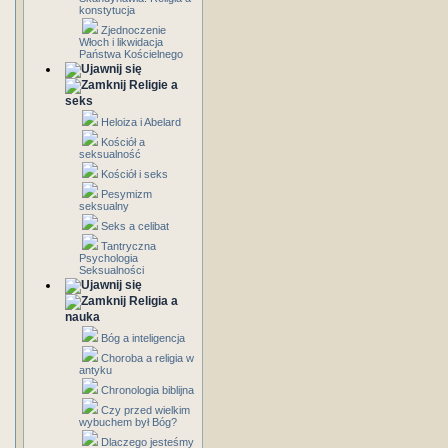
konstytucja
Zjednoczenie
Włoch i likwidacja
Państwa Kościelnego
Religie a
seks
Heloiza i Abelard
Kościół a
seksualność
Kościół i seks
Pesymizm
seksualny
Seks a celibat
Tantryczna
Psychologia
Seksualności
Religia a
nauka
Bóg a inteligencja
Choroba a religia w
antyku
Chronologia biblijna
Czy przed wielkim
wybuchem był Bóg?
Dlaczego jesteśmy