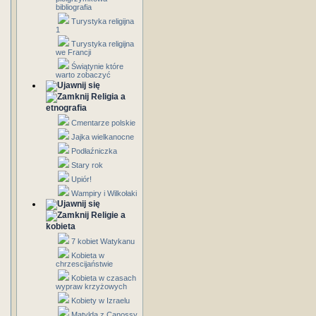
bibliografia
Turystyka religijna
1
Turystyka religijna
we Francji
Świątynie które
warto zobaczyć
Religia a
etnografia
Cmentarze polskie
Jajka wielkanocne
Podłaźniczka
Stary rok
Upiór!
Wampiry i Wilkołaki
Religie a
kobieta
7 kobiet Watykanu
Kobieta w
chrzescijaństwie
Kobieta w czasach
wypraw krzyżowych
Kobiety w Izraelu
Matylda z Canossy