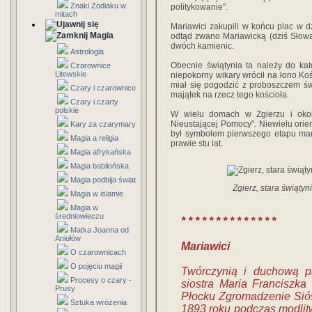
Znaki Zodiaku w
politykowanie".
mitach
Mariawici zakupili w końcu plac w dz
Magia
odtąd zwano Mariawicką (dziś Słowac
dwóch kamienic.
Astrologia
Obecnie świątynia ta należy do kato
Czarownice
Litewskie
niepokorny wikary wrócił na łono Ko
miał się pogodzić z proboszczem świ
Czary i czarownice
majątek na rzecz tego kościoła.
Czary i czarty
polskie
W wielu domach w Zgierzu i okol
Nieustającej Pomocy". Niewielu orie
Kary za czarymary
był symbolem pierwszego etapu maria
Magia a religia
prawie stu lat.
Magia afrykańska
Magia babilońska
Magia podbija świat
Zgierz, stara świąty
Magia w islamie
Magia w
średniowieczu
* * * * * * * * * * * * * *
Matka Joanna od
Aniołów
Mariawici
O czarownicach
O pojęciu magii
Twórczynią i duchową p
Procesy o czary -
siostra Maria Franciszk
Prusy
Płocku Zgromadzenie Sióst
Sztuka wróżenia
1893 roku podczas modlit