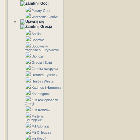
Goci
Polscy Goci
Wierzenia Gotów
Grecja
Apollo
Bogowie
Bogowie w
tragediach Eurypidesa
Dionizje
Grecja i Egipt
Grecka świątynia
Hermes Kylleński
Hestia i Westa
Kadmos i Harmonia
Kosmogonia
Kult Asklepiosa w
Grecji
Kult Kabirów
Misteria
Eleuzyjskie
Mit Adonisa
Mit Orfeusza
Mit Syzyfa