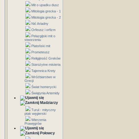
Mit o upadku dusz
Mitologia grecka - 1
Mitologia grecka - 2
Nić Ariadny
Orfeusz i orfizm
Pelazgijski mit o
stworzeniu
Platoński mit
Prometeusz
Religijność Greków
Starożytne misteria
Tajemnica Krety
Wróżbiarstwo w
Grecji
Świat homerycki
Świątynia Artemidy
Madziarzy
Turul - mityczny
ptak węgierski
Wierzenia
Prawęgrów
Połowcy