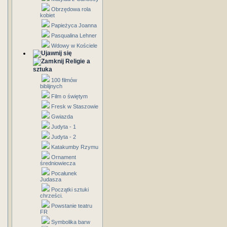
Obrzędowa rola
kobiet
Papieżyca Joanna
Pasqualina Lehner
Wdowy w Kościele
Religie a
sztuka
100 filmów
biblijnych
Film o świętym
Fresk w Staszowie
Gwiazda
Judyta - 1
Judyta - 2
Katakumby Rzymu
Ornament
średniowiecza
Pocałunek
Judasza
Początki sztuki
chrześci.
Powstanie teatru
FR
Symbolika barw