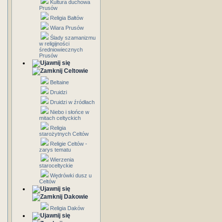
Kultura duchowa
Prusów
Religia Bałtów
Wiara Prusów
Ślady szamanizmu
w religijności
średniowiecznych
Prusów
Celtowie
Beltaine
Druidzi
Druidzi w źródłach
Niebo i słońce w
mitach celtyckich
Religia
starożytnych Celtów
Religie Celtów -
zarys tematu
Wierzenia
staroceltyckie
Wędrówki dusz u
Celtów
Dakowie
Religia Daków