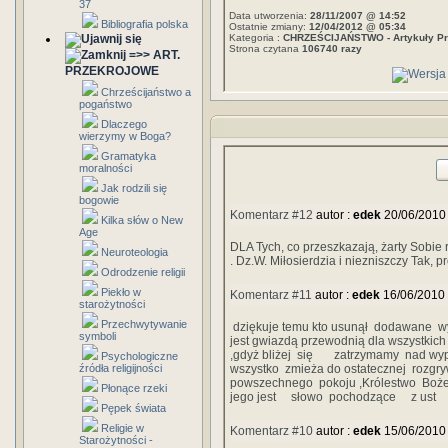
37
Data utworzenia:
28/11/2007 @ 14:52
Bibliografia polska
Ostatnie zmiany:
12/04/2012 @ 05:34
Kategoria :
CHRZEŚCIJAŃSTWO - Artykuły Pr
Strona czytana
106740 razy
=>> ART.
PRZEKROJOWE
Chrześcijaństwo a
pogaństwo
Dlaczego
wierzymy w Boga?
Gramatyka
moralności
Jak rodzili się
bogowie
Komentarz #12
autor :
edek
20/06/2010
Kilka słów o New
Age
DLA Tych, co przeszkazają, żarty Sobie 
Neuroteologia
. Dz.W. Miłosierdzia i niezniszczy Tak, p
Odrodzenie religii
Piekło w
Komentarz #11
autor :
edek
16/06/2010
starożytności
Przechwytywanie
dziękuje temu kto usunął dodawane
symboli
jest gwiazdą przewodnią dla wszystki
,gdyż bliżej się zatrzymamy nad wypa
Psychologiczne
źródła religijności
wszystko zmieża do ostatecznej rozgryw
powszechnego pokoju ,Królestwo Boże j
Płonące rzeki
jego jest słowo pochodzące z us
Pępek świata
Religie w
Komentarz #10
autor :
edek
15/06/2010
Starożytności -