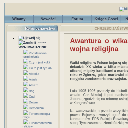
Witamy
Nowości
Forum
Księga Gości
N
Religioznawstwo
CHRZEŚCIJAŃSTWO - 
Awantura o wika
==>>
wojna religijna
WPROWADZENIE
Podstawowa
terminologia
Czym jest kult?
Walki religijne w Polsce kojarzą się
dekadzie XX wieku w kilku miasta
Co to jest rytuał?
ulicznej między katolikami a maria
Absolut
roku w Zgierzu, gdzie mariawici si
rosyjska żandarmeria oraz wojsko. By
Anioły
Ateizm
Lata 1905-1906 przeszły do historii 
Bóg
wrzało. Car Mikołaj II pod nacis
Cud
Japonią zgodził się na reformę ustr
Deizm
w Kongresówce.
Demonizm
Na warszawskie, a przede wszystkim 
Fenomenologia
prawa. Bojowcy otworzyli ogień do r
religii
konkurentów. PPS Frakcja Rewolucy
sobą. Tymczasem na ziemi łódzkiej wy
Fundamentalizm
religijny