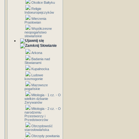
Okolice Bałtyku
Religie
Indoeuropejczyków
Wierzenia
Prasłowian
Współczesne
neopogaństwo
słowiańskie
Słowianie
Arkona
Badania nad
Słowianami
Kupalnocka
Ludowe
kosmogonie
Mazowsze
pogańskie
Mitologia - 1 cz. - O
wielkim dzbanie
Zerywanów
Mitologia - 2 cz. - O
narodzeniu
Przestworzy i
Przedstworzów
Obrzędowość
starosłowiańska
Obrzędy powitania