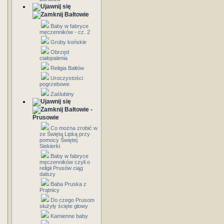
Bałtowie
Baby w fabryce
męczenników - cz. 2
Groby końskie
Obrzęd
ciałopalenia
Religia Bałtów
Uroczystości
pogrzebowe
Zaślubiny
Bałtowie -
Prusowie
Co można zrobić w
ze Świętą Lipką przy
pomocy Świętej
Siekierki
Baby w fabryce
męczenników czyli o
religii Prusów ciąg
dalszy
Baba Pruska z
Prątnicy
Do czego Prusom
służyły ścięte głowy
Kamienne baby