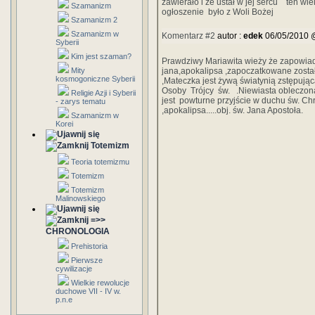
zawierało i że ustał w jej sercu ten wie
Szamanizm
ogłoszenie było z Woli Boże
Szamanizm 2
Szamanizm w
Komentarz #2
autor :
edek
06/05/2010 
Syberii
Kim jest szaman?
Prawdziwy Mariawita wieży że zapowiad
Mity
jana,apokalipsa ,zapoczatkowane zosta
kosmogoniczne Syberii
,Mateczka jest żywą światynią zstępując
Osoby Trójcy św. .Niewiasta obleczona 
Religie Azji i Syberii
jest powturne przyjście w duchu św. Chr
- zarys tematu
,apokalipsa.....obj. św. Jana Apostoła.
Szamanizm w
Korei
Totemizm
Teoria totemizmu
Totemizm
Totemizm
Malinowskiego
=>>
CHRONOLOGIA
Prehistoria
Pierwsze
cywilizacje
Wielkie rewolucje
duchowe VII - IV w.
p.n.e