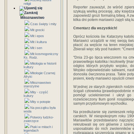
Rozwój historii
religii
Reporter zauważył, że wśród zgiers
szykują wielką procesję, aby księdza
zapowiedź grozi formalną bitwą. A 
Mitoznawstwo
kilka dni potem mariawici zajęli siłą k
Czas święty i mity
Cmentarz dla wszystkich!
Mit grecki
Mit i epos
Oprócz kościoła św. Katarzyny katol
Mariawici urządzili w niej swoją ś
Mit i kultura
płacić za wejście na teren miejskiej
Mit i sen
Zbierali więc siły pod hasłem: "Cment
Mit kosmogoniczny
"Dnia 23-go lipca wieczorem na cm
Ks. Rodz.
prawowitego katolika i kozłowity [mari
Mitologia w historii
odgłos których przybyło wojsko, d
kultury
Wojsko odpowiedziało salwami, nastę
Mitologie Czarnej
donosiła ówczesna prasa. Takie poty
Afryki
jesieni, kiedy mariawici opuścili cmen
Mitoznawstwo
starożytne
W jednej ze starych zgierskich rodzin
ścigali człowieka (prawdopodobnie ma
Mity - część
pomógł uciekinierowi i ukrył go 
kultury
rozwścieczony tłum gonił rosyjskieg
Mity o potopie
samym przydomowym wychodku.
Na początku była
woda
Na przedłużanie się zamieszek reli
carskich. W niespokojnym roku 190
Potwory ludzko-
Mariawitów przedstawiano najczęście
zwierzęce
rekrutowali się oni głównie z szer
Ptaki w mitach i
usposabiało do nich zwolenników en
legendach
rozbrajającą szczerością pisano w 