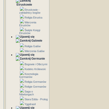
Etruskowie
Etruskowie -
zakładnicy bogów
Religia Etruska
Wierzenia
Etrusków
Święte Księgi
Etrusków
Galowie
Religia Galów
Wierzenia Galów
Germanie
Bogowie i Olbrzymi
Kodeks Królewski
Kosmologia
Germanów
Religia Germanów
Religie Germanów
Saga o
Nibelungach
Stara Edda - Prolog
Yggdrasil