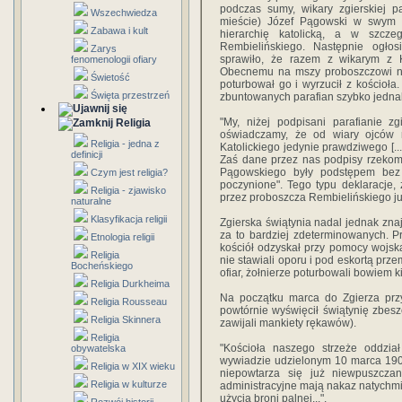
podczas sumy, wikary zgierskiej par
Wszechwiedza
mieście) Józef Pągowski w swym 
Zabawa i kult
hierarchię katolicką, a w szcze
Rembielińskiego. Następnie ogłosi
Zarys
sprawiło, że razem z wikarym z Ko
fenomenologii ofiary
Obecnemu na mszy proboszczowi n
Świetość
poturbował go i wyrzucił z kościoła.
Święta przestrzeń
zbuntowanych parafian szybko jednak
"My, niżej podpisani parafianie zg
Religia
oświadczamy, że od wiary ojców 
Religia - jedna z
Katolickiego jedynie prawdziwego [...
definicji
Zaś dane przez nas podpisy rzekom
Pągowskiego były podstępem bez 
Czym jest religia?
poczynione". Tego typu deklaracje,
Religia - zjawisko
przez proboszcza Rembielińskiego ju
naturalne
Klasyfikacja religii
Zgierska świątynia nadal jednak znaj
za to bardziej zdeterminowanych. P
Etnologia religii
kościół odzyskał przy pomocy wojsk
Religia
nie stawiali oporu i pod eskortą prz
Bocheńskiego
ofiar, żołnierze poturbowali bowiem k
Religia Durkheima
Na początku marca do Zgierza przy
Religia Rousseau
powtórnie wyświęcił świątynię zbes
Religia Skinnera
zawijali mankiety rękawów).
Religia
"Kościoła naszego strzeże oddzia
obywatelska
wywiadzie udzielonym 10 marca 1906
Religia w XIX wieku
niepowtarza się już niewpuszczan
Religia w kulturze
administracyjne mają nakaz natych
użycia broni palnej...".