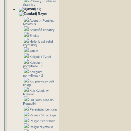
Połowcy - Baba ze
Stadnicy
Rzym
August - Pontifex
Maximus
Boskość cesarzy
Eneida
Hellenizacji religii
rzymskiej
Janus
Kaligula i Żydzi
Kolegium
pontyfików - 1
Kolegium
pontyfików - 2
Kto pierwszy palił
księgi
Kult Kybele w
Rzymie
Od Romulusa do
Republiki
Parentalia, Lemuria
Pliniusz St. o Bogu
Religie Cesarstwa
Religie rzymskie