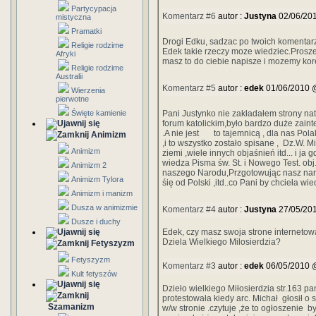
Partycypacja
Komentarz #6
autor :
Justyna
02/06/20
mistyczna
Pramatki
Drogi Edku, sadzac po twoich komentar
Religie rodzime
Edek takie rzeczy moze wiedziec.Prosz
Afryki
masz to do ciebie napisze i mozemy ko
Religie rodzime
Australii
Komentarz #5
autor :
edek
01/06/2010 
Wierzenia
pierwotne
Święte kamienie
Pani Justynko nie zakładałem strony na
forum katolickim,było bardzo duże zain
.A nie jest to tajemnicą , dla nas Pol
Animizm
,i to wszystko zostało spisane , Dz.W. 
Animizm
ziemi ,wiele innych objaśnień itd... i j
wiedza Pisma św. St. i Nowego Test. ob
Animizm 2
naszego Narodu,Przgotowując nasz naró
Animizm Tylora
śię od Polski ,itd..co Pani by chcieła wi
Animizm i manizm
Dusza w animizmie
Komentarz #4
autor :
Justyna
27/05/20
Dusze i duchy
Edek, czy masz swoja strone interneto
Dziela Wielkiego Milosierdzia?
Fetyszyzm
Fetyszyzm
Komentarz #3
autor :
edek
06/05/2010 
Kult fetyszów
Dzieło wielkiego Miłosierdzia str.163 
protestowała kiedy arc. Michał głosił o s
Szamanizm
w/w stronie .czytuje ,że to ogłoszenie 