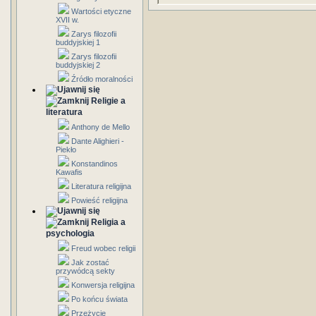
Wartości etyczne
XVII w.
Zarys filozofii
buddyjskiej 1
Zarys filozofii
buddyjskiej 2
Źródło moralności
Religie a
literatura
Anthony de Mello
Dante Alighieri -
Piekło
Konstandinos
Kawafis
Literatura religijna
Powieść religijna
Religia a
psychologia
Freud wobec religii
Jak zostać
przywódcą sekty
Konwersja religijna
Po końcu świata
Przeżycie