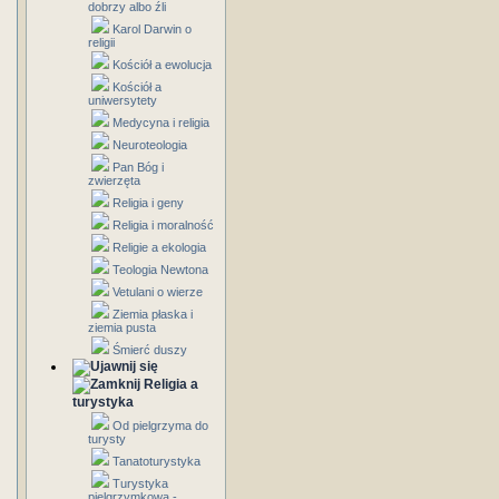
dobrzy albo źli
Karol Darwin o
religii
Kościół a ewolucja
Kościół a
uniwersytety
Medycyna i religia
Neuroteologia
Pan Bóg i
zwierzęta
Religia i geny
Religia i moralność
Religie a ekologia
Teologia Newtona
Vetulani o wierze
Ziemia płaska i
ziemia pusta
Śmierć duszy
Religia a
turystyka
Od pielgrzyma do
turysty
Tanatoturystyka
Turystyka
pielgrzymkowa -