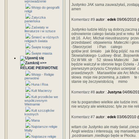
wprowadzenie
Justynko JAK sama zauważyłaś, zostają
Wstęp do geografii
amen
religii
Zatyczka
Komentarz #9
autor :
edek
09/06/2010 
panieńska
Zaświaty w
Justynko ludzie któży są dobrzy,zaczną
literaturze i w sztuce
odnowienie całego świata jest w reku Ma
Śmierć w różnych
str.16. A Arc. Michał nieustraszony pr
religiach świata
przedstawić objawienia Mateczki i 
-Stworzyciel i Pan całego swiata...
Święte księgi
gotów jest śmiało jak Bóg pójść na 
Święte miasta
Słowiańskiego- Ludowy -Brat...Bojowni
Dz.W Mił. str 52 słowa Mateczki Jak 
=>>
będzie walczył w obronie tego Dzieł
RELIGIE PIERWOTNE
pierwszym przysciu Chrystus ucierpiał 
prawdziwych Mariawitów ale Arc
Wstęp - Religie
słowa moje nie przeminą ,a zatem t
pierwotne
stanie się żeczywistością mimo p
Huna i Roa
Kult Macierzy
Komentarz #8
autor :
Justyna
04/06/20
Kult przodków we
współczesnym
nie tu poganstwo wielkie ale ludzie inni
Wietnamie
nie wszycy ale wiekszosc. tyle ze nie rel
Kult szczątków
kostnych
Komentarz #7
autor :
edek
03/06/2010 
Mana
Najstarsze religie
witam cie Justynko ale mały świat ,cies
Malty
Angli wiedza i interesują się mariawity
,pozdrawiam ,niedługo będe w Płocku.
Najstasze religie