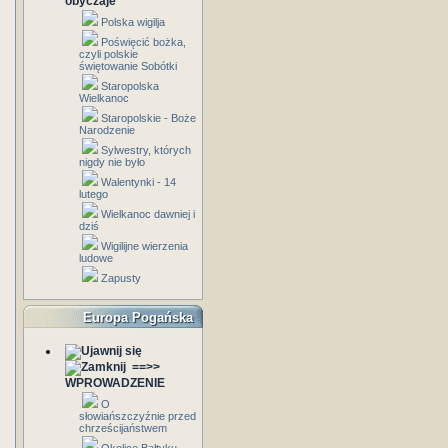
obyczaje
Polska wigilja
Poświęcić bożka,
czyli polskie
świętowanie Sobótki
Staropolska
Wielkanoc
Staropolskie - Boże
Narodzenie
Sylwestry, których
nigdy nie było
Walentynki - 14
lutego
Wielkanoc dawniej i
dziś
Wigilijne wierzenia
ludowe
Zapusty
Europa Pogańska
==>>
WPROWADZENIE
O
słowiańszczyźnie przed
chrześcijaństwem