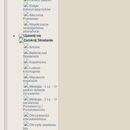
Okolice Bałtyku
Religie
Indoeuropejczyków
Wierzenia
Prasłowian
Współczesne
neopogaństwo
słowiańskie
Słowianie
Arkona
Badania nad
Słowianami
Kupalnocka
Ludowe
kosmogonie
Mazowsze
pogańskie
Mitologia - 1 cz. - O
wielkim dzbanie
Zerywanów
Mitologia - 2 cz. - O
narodzeniu
Przestworzy i
Przedstworzów
Obrzędowość
starosłowiańska
Obrzędy powitania
lata