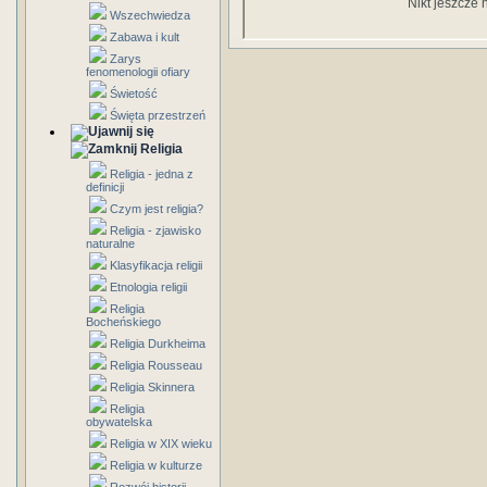
Nikt jeszcze 
Wszechwiedza
Zabawa i kult
Zarys
fenomenologii ofiary
Świetość
Święta przestrzeń
Religia
Religia - jedna z
definicji
Czym jest religia?
Religia - zjawisko
naturalne
Klasyfikacja religii
Etnologia religii
Religia
Bocheńskiego
Religia Durkheima
Religia Rousseau
Religia Skinnera
Religia
obywatelska
Religia w XIX wieku
Religia w kulturze