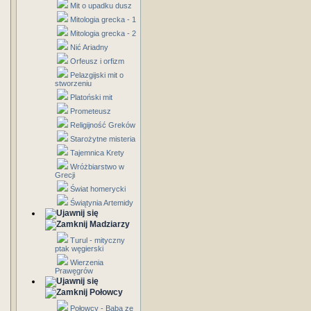
Mit o upadku dusz
Mitologia grecka - 1
Mitologia grecka - 2
Nić Ariadny
Orfeusz i orfizm
Pelazgijski mit o
stworzeniu
Platoński mit
Prometeusz
Religijność Greków
Starożytne misteria
Tajemnica Krety
Wróżbiarstwo w
Grecji
Świat homerycki
Świątynia Artemidy
Madziarzy
Turul - mityczny
ptak węgierski
Wierzenia
Prawęgrów
Połowcy
Połowcy - Baba ze