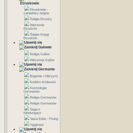
Etruskowie
Etruskowie -
zakładnicy bogów
Religia Etruska
Wierzenia
Etrusków
Święte Księgi
Etrusków
Galowie
Religia Galów
Wierzenia Galów
Germanie
Bogowie i Olbrzymi
Kodeks Królewski
Kosmologia
Germanów
Religia Germanów
Religie Germanów
Saga o
Nibelungach
Stara Edda - Prolog
Yggdrasil