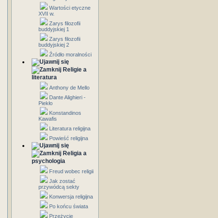
Wartości etyczne
XVII w.
Zarys filozofii
buddyjskiej 1
Zarys filozofii
buddyjskiej 2
Źródło moralności
Religie a
literatura
Anthony de Mello
Dante Alighieri -
Piekło
Konstandinos
Kawafis
Literatura religijna
Powieść religijna
Religia a
psychologia
Freud wobec religii
Jak zostać
przywódcą sekty
Konwersja religijna
Po końcu świata
Przeżycie