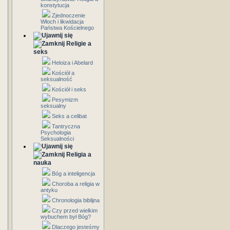
konstytucja
Zjednoczenie
Włoch i likwidacja
Państwa Kościelnego
Religie a
seks
Heloiza i Abelard
Kościół a
seksualność
Kościół i seks
Pesymizm
seksualny
Seks a celibat
Tantryczna
Psychologia
Seksualności
Religia a
nauka
Bóg a inteligencja
Choroba a religia w
antyku
Chronologia biblijna
Czy przed wielkim
wybuchem był Bóg?
Dlaczego jesteśmy