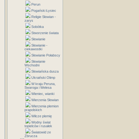
Perun
Pogański Łysiec
Religie Słowian -
zarys
Sobótka
Stworzenie świata
Słowianie
Słowianie -
ciekawostki
Słowianie Połabscy
Słowianie
Wschodni
Słowiańska dusza
Ukraiński Olimp
W kraju Peruna,
Swaroga i Welesa
Wieniec, wianki
Wierzenia Słowian
Wierzenia plemion
prapolskich
Wilcze plemię
Wodny świat
topielców i rusałek
Światowid ze
Zbrucza