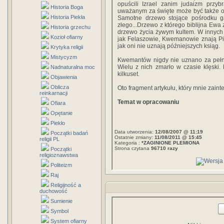
opuścili Izrael zanim judaizm przyb
Historia Boga
uważanym za święte może być także od
Historia Piekła
Samotne drzewo stojące pośrodku g
złego...Drzewo z którego biblijna Ew
Historia grzechu
drzewo życia żywym kultem. W innych r
Kozioł ofiarny
jak Felaszowie, Kwemanowie znają Pię
jak oni nie uznają późniejszych ksiąg.
Krytyka religii
Mistycyzm
Kwemantów nigdy nie uznano za pełn
Wielu z nich zmarło w czasie klęski. 
Nadnaturalna moc
kilkuset.
Objawienia
Oblicza
Oto fragment artykułu, który mnie zaint
reinkarnacji
Temat w opracowaniu
Ofiara
Opętanie
Piekło
Data utworzenia:
12/08/2007 @ 11:19
Początki badań
Ostatnie zmiany:
11/08/2011 @ 15:45
religii PL
Kategoria :
*ZAGINIONE PLEMIONA
Strona czytana
96710 razy
Początki
religioznawstwa
Politeizm
Raj
Religijność a
duchowość
Sumienie
Symbol
System ofiarny