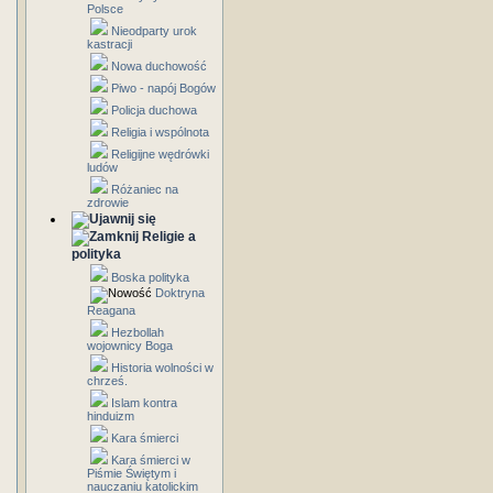
Polsce
Nieodparty urok
kastracji
Nowa duchowość
Piwo - napój Bogów
Policja duchowa
Religia i wspólnota
Religijne wędrówki
ludów
Różaniec na
zdrowie
Religie a
polityka
Boska polityka
Doktryna
Reagana
Hezbollah
wojownicy Boga
Historia wolności w
chrześ.
Islam kontra
hinduizm
Kara śmierci
Kara śmierci w
Piśmie Świętym i
nauczaniu katolickim