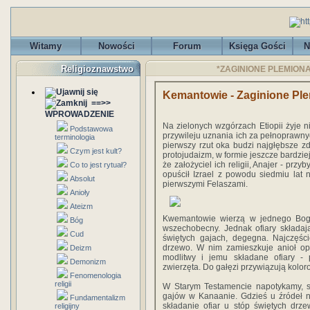
Witamy
Nowości
Forum
Księga Gości
N
Religioznawstwo
*ZAGINIONE PLEMIONA -
Kemantowie - Zaginione Ple
==>>
WPROWADZENIE
Na zielonych wzgórzach Etiopii żyje 
Podstawowa
przywileju uznania ich za pełnoprawny
terminologia
pierwszy rzut oka budzi najgłębsze z
Czym jest kult?
protojudaizm, w formie jeszcze bardzie
że założyciel ich religii, Anajer - przy
Co to jest rytuał?
opuścił Izrael z powodu siedmiu lat 
Absolut
pierwszymi Felaszami.
Anioły
Ateizm
Kwemantowie wierzą w jednego Boga
Bóg
wszechobecny. Jednak ofiary składaj
Cud
świętych gajach, degegna. Najczęści
drzewo. W nim zamieszkuje anioł op
Deizm
modlitwy i jemu składane ofiary -
Demonizm
zwierzęta. Do gałęzi przywiązują kolor
Fenomenologia
religii
W Starym Testamencie napotykamy, sl
gajów w Kanaanie. Gdzieś u źródeł n
Fundamentalizm
składanie ofiar u stóp świętych drz
religijny