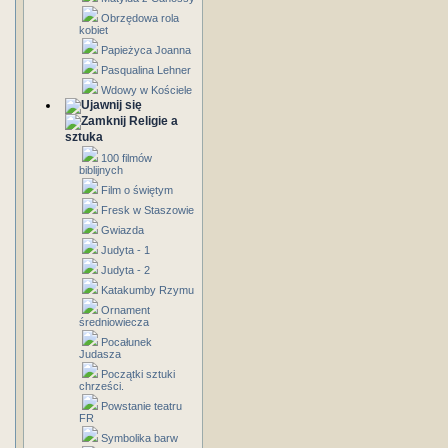
Obrzędowa rola
kobiet
Papieżyca Joanna
Pasqualina Lehner
Wdowy w Kościele
Religie a
sztuka
100 filmów
biblijnych
Film o świętym
Fresk w Staszowie
Gwiazda
Judyta - 1
Judyta - 2
Katakumby Rzymu
Ornament
średniowiecza
Pocałunek
Judasza
Początki sztuki
chrześci.
Powstanie teatru
FR
Symbolika barw