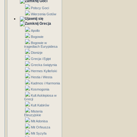
Goci
Polscy Goci
Wierzenia Gotów
Grecja
Apollo
Bogowie
Bogowie w
tragediach Eurypidesa
Dionizje
Grecja i Egipt
Grecka świątynia
Hermes Kylleński
Hestia i Westa
Kadmos i Harmonia
Kosmogonia
Kult Asklepiosa w
Grecji
Kult Kabirów
Misteria
Eleuzyjskie
Mit Adonisa
Mit Orfeusza
Mit Syzyfa