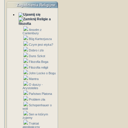
Zagadnienia Religijne
Religie a
filozofia
Anselm z
Cantenbury
Bóg Kartezjusza
Czym jest etyka?
Dobro i zlo
Duns Szkot
Filozofia Boga
Filozofia religii
John Locke o Bogu
Mantra
O duszy -
Arystoteles
Państwo Platona
Problem zła
Schopenhauer o
woli
Sen w którym
żyjemy
Traktat
ateologiczny