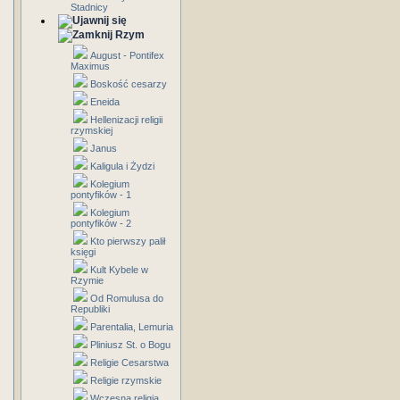
Stadnicy
Rzym
August - Pontifex
Maximus
Boskość cesarzy
Eneida
Hellenizacji religii
rzymskiej
Janus
Kaligula i Żydzi
Kolegium
pontyfików - 1
Kolegium
pontyfików - 2
Kto pierwszy palił
księgi
Kult Kybele w
Rzymie
Od Romulusa do
Republiki
Parentalia, Lemuria
Pliniusz St. o Bogu
Religie Cesarstwa
Religie rzymskie
Wczesna religia