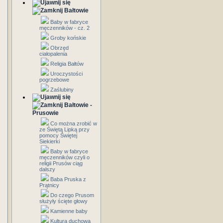
Bałtowie
Baby w fabryce
męczenników - cz. 2
Groby końskie
Obrzęd
ciałopalenia
Religia Bałtów
Uroczystości
pogrzebowe
Zaślubiny
Bałtowie -
Prusowie
Co można zrobić w
ze Świętą Lipką przy
pomocy Świętej
Siekierki
Baby w fabryce
męczenników czyli o
religii Prusów ciąg
dalszy
Baba Pruska z
Prątnicy
Do czego Prusom
służyły ścięte głowy
Kamienne baby
Kultura duchowa