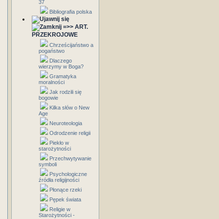
37
Bibliografia polska
=>> ART.
PRZEKROJOWE
Chrześcijaństwo a
pogaństwo
Dlaczego
wierzymy w Boga?
Gramatyka
moralności
Jak rodzili się
bogowie
Kilka słów o New
Age
Neuroteologia
Odrodzenie religii
Piekło w
starożytności
Przechwytywanie
symboli
Psychologiczne
źródła religijności
Płonące rzeki
Pępek świata
Religie w
Starożytności -