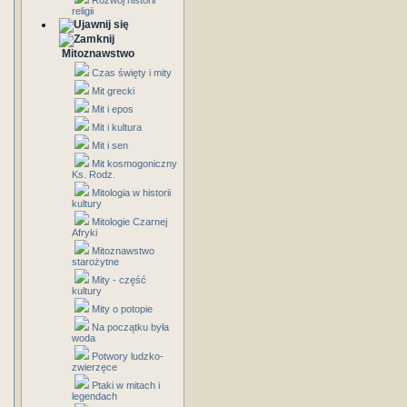
Rozwój historii
religii
Mitoznawstwo
Czas święty i mity
Mit grecki
Mit i epos
Mit i kultura
Mit i sen
Mit kosmogoniczny
Ks. Rodz.
Mitologia w historii
kultury
Mitologie Czarnej
Afryki
Mitoznawstwo
starożytne
Mity - część
kultury
Mity o potopie
Na początku była
woda
Potwory ludzko-
zwierzęce
Ptaki w mitach i
legendach