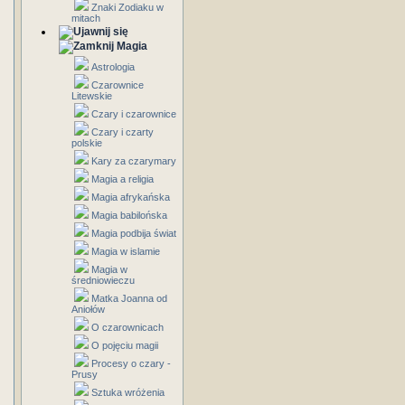
Znaki Zodiaku w
mitach
Magia
Astrologia
Czarownice
Litewskie
Czary i czarownice
Czary i czarty
polskie
Kary za czarymary
Magia a religia
Magia afrykańska
Magia babilońska
Magia podbija świat
Magia w islamie
Magia w
średniowieczu
Matka Joanna od
Aniołów
O czarownicach
O pojęciu magii
Procesy o czary -
Prusy
Sztuka wróżenia