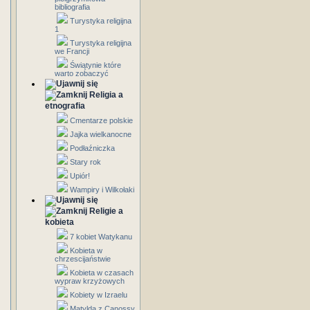
bibliografia
Turystyka religijna
1
Turystyka religijna
we Francji
Świątynie które
warto zobaczyć
Religia a
etnografia
Cmentarze polskie
Jajka wielkanocne
Podłaźniczka
Stary rok
Upiór!
Wampiry i Wilkołaki
Religie a
kobieta
7 kobiet Watykanu
Kobieta w
chrzescijaństwie
Kobieta w czasach
wypraw krzyżowych
Kobiety w Izraelu
Matylda z Canossy