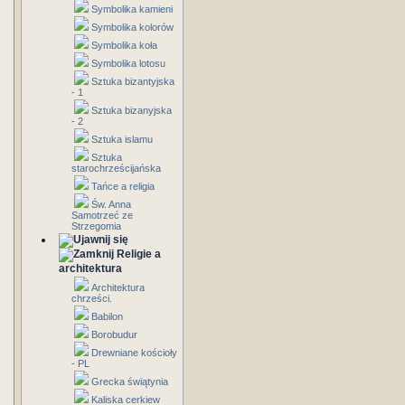
Symbolika kamieni
Symbolika kolorów
Symbolika koła
Symbolika lotosu
Sztuka bizantyjska
- 1
Sztuka bizanyjska
- 2
Sztuka islamu
Sztuka
starochrześcijańska
Tańce a religia
Św. Anna
Samotrzeć ze
Strzegomia
Religie a
architektura
Architektura
chrześci.
Babilon
Borobudur
Drewniane kościoły
- PL
Grecka świątynia
Kaliska cerkiew