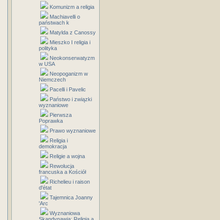
Komunizm a religia
Machiavelli o
państwach k
Matylda z Canossy
Mieszko I religia i
polityka
Neokonserwatyzm
w USA
Neopoganizm w
Niemczech
Pacelli i Pavelic
Państwo i związki
wyznaniowe
Pierwsza
Poprawka
Prawo wyznaniowe
Religia i
demokracja
Religie a wojna
Rewolucja
francuska a Kościół
Richelieu i raison
d'état
Tajemnica Joanny
'Arc
Wyznaniowa
Skandynawia: Religia a