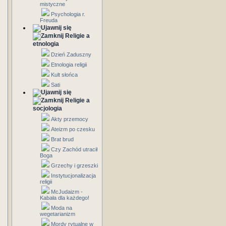
mistyczne
Psychologia r.
Freuda
Religie a
etnologia
Dzień Zaduszny
Etnologia religii
Kult słońca
Sati
Religie a
socjologia
Akty przemocy
Ateizm po czesku
Brat brud
Czy Zachód utracił
Boga
Grzechy i grzeszki
Instytucjonalizacja
religii
McJudaizm -
Kabała dla każdego!
Moda na
wegetarianizm
Mordy rytualne w