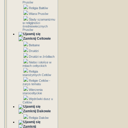
Prusów
Religia Bałtów
Wiara Prusów
Ślady szamanizmu
w religijności
średniowiecznych
Prusów
Celtowie
Beltaine
Druidzi
Druidzi w źródłach
Niebo i słońce w
mitach celtyckich
Religia
starożytnych Celtów
Religie Celtów -
zarys tematu
Wierzenia
staroceltyckie
Wędrówki dusz u
Celtów
Dakowie
Religia Daków