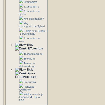
Szamanizm
Szamanizm 2
Szamanizm w
Syberii
Kim jest szaman?
Mity
kosmogoniczne Syberii
Religie Azji i Syberii
- zarys tematu
Szamanizm w
Korei
Totemizm
Teoria totemizmu
Totemizm
Totemizm
Malinowskiego
=>>
CHRONOLOGIA
Prehistoria
Pierwsze
cywilizacje
Wielkie rewolucje
duchowe VII - IV w.
p.n.e