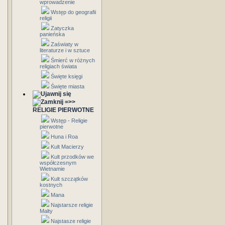
wprowadzenie
Wstęp do geografii
religii
Zatyczka
panieńska
Zaświaty w
literaturze i w sztuce
Śmierć w różnych
religiach świata
Święte księgi
Święte miasta
=>>
RELIGIE PIERWOTNE
Wstęp - Religie
pierwotne
Huna i Roa
Kult Macierzy
Kult przodków we
współczesnym
Wietnamie
Kult szczątków
kostnych
Mana
Najstarsze religie
Malty
Najstasze religie