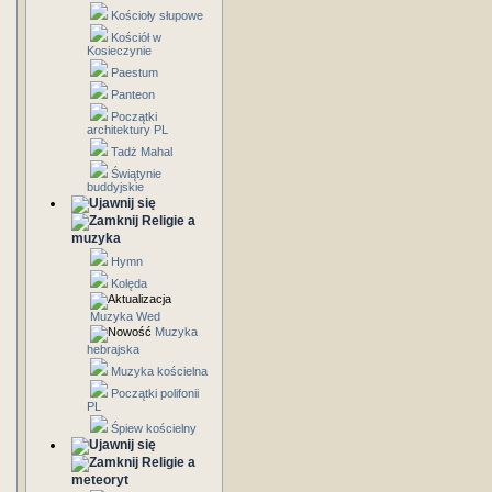
Kościoły słupowe
Kościół w
Kosieczynie
Paestum
Panteon
Początki
architektury PL
Tadż Mahal
Świątynie
buddyjskie
Religie a
muzyka
Hymn
Kolęda
Muzyka Wed
Muzyka
hebrajska
Muzyka kościelna
Początki polifonii
PL
Śpiew kościelny
Religie a
meteoryt