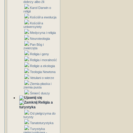
dobrzy albo źli
Karol Darwin o
religii
Kościół a ewolucja
Kościół a
uniwersytety
Medycyna i religia
Neuroteologia
Pan Bóg i
zwierzęta
Religia i geny
Religia i moralność
Religie a ekologia
Teologia Newtona
Vetulani o wierze
Ziemia płaska i
ziemia pusta
Śmierć duszy
Religia a
turystyka
Od pielgrzyma do
turysty
Tanatoturystyka
Turystyka
pielgrzymkowa -