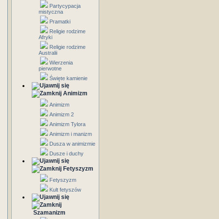
Partycypacja
mistyczna
Pramatki
Religie rodzime
Afryki
Religie rodzime
Australii
Wierzenia
pierwotne
Święte kamienie
Animizm
Animizm
Animizm 2
Animizm Tylora
Animizm i manizm
Dusza w animizmie
Dusze i duchy
Fetyszyzm
Fetyszyzm
Kult fetyszów
Szamanizm