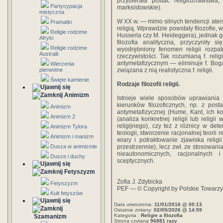
przybierała postać religioznawstwa
Partycypacja
marksistowskie).
mistyczna
W XX w. — mimo silnych tendencji ateis
Pramatki
religią. Wprawdzie powstały filozofie, 
Religie rodzime
Husserla czy M. Heideggera), jednak gł
Afryki
filozofia analityczna, przyczyniły s
Religie rodzime
wyodrębniony fenomen religii rozpa
Australii
rzeczywistości. Tak rozumianą f. rel
antymetafizycznym — eliminuje f. Boga.
Wierzenia
pierwotne
związana z nią realistyczna f. religii.
Święte kamienie
Rodzaje filozofii religii.
Animizm
Istnieje wiele sposobów uprawiania f.
kierunków filozoficznych, np. z posta
Animizm
antymetafizycznej (Hume, Kant, ich ko
Animizm 2
(analiza konkretnej religii lub relig
religijnego), czy też z różnicy w dete
Animizm Tylora
teologii, stworzenie racjonalnej teorii 
Animizm i manizm
wiary i potraktowanie zjawiska relig
Dusza w animizmie
przestrzennie), lecz zwł. ze stosowani
nieautonomicznych, racjonalnych i 
Dusze i duchy
sceptycznych.
Fetyszyzm
Zofia J. Zdybicka
Fetyszyzm
PEF — © Copyright by Polskie Towarz
Kult fetyszów
Data utworzenia:
11/01/2016 @ 00:13
Ostatnie zmiany:
02/05/2026 @ 14:59
Kategoria :
Religie a filozofia
Szamanizm
Strona czytana
96881 razy