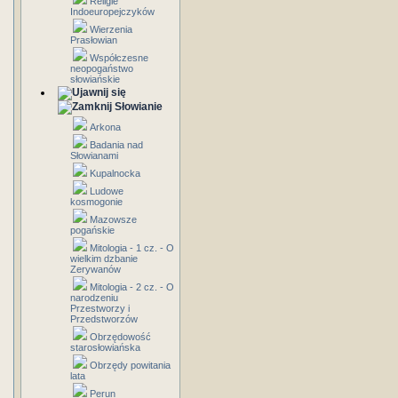
Religie
Indoeuropejczyków
Wierzenia
Prasłowian
Współczesne
neopogaństwo
słowiańskie
Słowianie
Arkona
Badania nad
Słowianami
Kupalnocka
Ludowe
kosmogonie
Mazowsze
pogańskie
Mitologia - 1 cz. - O
wielkim dzbanie
Zerywanów
Mitologia - 2 cz. - O
narodzeniu
Przestworzy i
Przedstworzów
Obrzędowość
starosłowiańska
Obrzędy powitania
lata
Perun