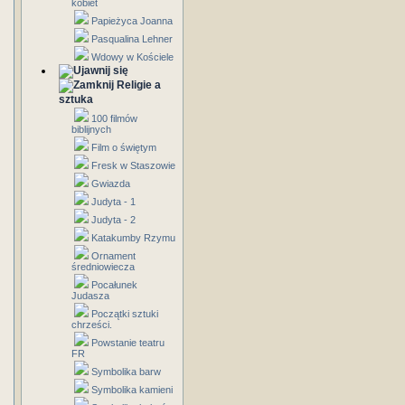
kobiet
Papieżyca Joanna
Pasqualina Lehner
Wdowy w Kościele
Religie a
sztuka
100 filmów
biblijnych
Film o świętym
Fresk w Staszowie
Gwiazda
Judyta - 1
Judyta - 2
Katakumby Rzymu
Ornament
średniowiecza
Pocałunek
Judasza
Początki sztuki
chrześci.
Powstanie teatru
FR
Symbolika barw
Symbolika kamieni