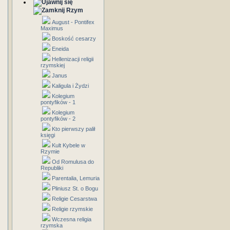
Rzym
August - Pontifex
Maximus
Boskość cesarzy
Eneida
Hellenizacji religii
rzymskiej
Janus
Kaligula i Żydzi
Kolegium
pontyfików - 1
Kolegium
pontyfików - 2
Kto pierwszy palił
księgi
Kult Kybele w
Rzymie
Od Romulusa do
Republiki
Parentalia, Lemuria
Pliniusz St. o Bogu
Religie Cesarstwa
Religie rzymskie
Wczesna religia
rzymska