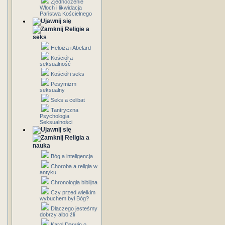
Zjednoczenie
Włoch i likwidacja
Państwa Kościelnego
Religie a
seks
Heloiza i Abelard
Kościół a
seksualność
Kościół i seks
Pesymizm
seksualny
Seks a celibat
Tantryczna
Psychologia
Seksualności
Religia a
nauka
Bóg a inteligencja
Choroba a religia w
antyku
Chronologia biblijna
Czy przed wielkim
wybuchem był Bóg?
Dlaczego jesteśmy
dobrzy albo źli
Karol Darwin o