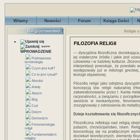
Witamy
Nowości
Forum
Księga Gości
N
Religioznawstwo
Religie a 
FILOZOFIA RELIGII
==>>
WPROWADZENIE
— dyscyplina filozoficzna dociekająca, 
jej ostateczne źródła i jakie jest uzas
Podstawowa
człowieka i w ludzkiej kulturze. Złożo
terminologia
interpretacji powoduje, że powstało wiele
Czym jest kult?
występowały już w mitologii greckiej, 
Co to jest rytuał?
teologii objawionej.
Absolut
Filozofia religii jako odrębna dyscypl
Anioły
koncepcją tzw. religii naturalnej (H
zakwestionowaniu przez I. Kanta meta
Ateizm
racjonalności, a związaniu z porządkiem
Bóg
swoiście w neokantyzmie, fenomenolo
zrezygnowały z odniesienia do metafizyki
Cud
Deizm
Dzieje kształtowania się filozoficznych 
Demonizm
Filozoficzna refleksja nad religią obe
Fenomenologia
judaizm, chrześcijaństwo, islam. Re
religii
koncentrują się na praktycznym wymia
Fundamentalizm
dociekań teoretycznych; elementy filoz
religijny