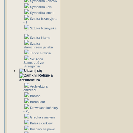
Symbolika kolorów
Symbolika koła
Symbolika lotosu
Sztuka bizantyjska
- 1
Sztuka bizanyjska
- 2
Sztuka islamu
Sztuka
starochrześcijańska
Tańce a religia
Św. Anna
Samotrzeć ze
Strzegomia
Religie a
architektura
Architektura
chrześci.
Babilon
Borobudur
Drewniane kościoły
- PL
Grecka świątynia
Kaliska cerkiew
Kościoły słupowe