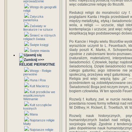
toteż najwyższą postacią rozwoju ducha
wprowadzenie
więc ostatecznie religię do filozofii.
Wstęp do geografii
religii
Redukcji religii do moralności czy f.
Zatyczka
poglądami Kanta i Hegla przedstawił wł
panieńska
między metafizyką, etyką i świadomości
wola, a religii — uczucie, stąd istot
Zaświaty w
kontemplacja i uczucie; jest więc reli
literaturze i w sztuce
eksplikacją tego podstawowego doświadcz
Śmierć w różnych
religiach świata
Po Kancie i Heglu wielu filozofów wyst
Święte księgi
wyraziście uczynił to L. Feuerbach, kt
ślady poszli K. Marks, A. Schopenhaue
Święte miasta
zgodnie z założeniami teorio-poznawcz
(naturalizm, materializm), interpretow
=>>
świadomości. Człowiek, będąc najdosk
RELIGIE PIERWOTNE
świadomością. Dzięki świadomości mo
całego gatunku; jego istnienie nie j
Wstęp - Religie
pierwotne
społeczną, przeżywa więź gatunkową: is
Religia jest więc więzią typu „ja” 
Huna i Roa
przedmiotem są zobiektywizowane cec
Kult Macierzy
Świadomość Boga jest niczym innym, j
bogiem człowieka. W ten sposób Feuerba
Kult przodków we
współczesnym
Wietnamie
Rozwój f. kultury, zwł. w nurcie neok
powstania nowej formy refleksji nad relig
Kult szczątków
W. Dilthey, H. Rickert, E. Troeltsch, W.
kostnych
Mana
Rozwój nauk historycznych, psy
humanistycznych badań nad religią. P
Najstarsze religie
Malty
socjologia religii. Zgodnie z tendencja
jako dopełnienie nauk humanistycznych
Najstasze religie