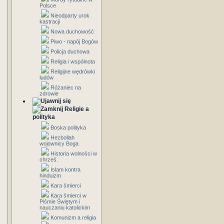
Polsce
Nieodparty urok
kastracji
Nowa duchowość
Piwo - napój Bogów
Policja duchowa
Religia i wspólnota
Religijne wędrówki
ludów
Różaniec na
zdrowie
Religie a
polityka
Boska polityka
Hezbollah
wojownicy Boga
Historia wolności w
chrześ.
Islam kontra
hinduizm
Kara śmierci
Kara śmierci w
Piśmie Świętym i
nauczaniu katolickim
Komunizm a religia