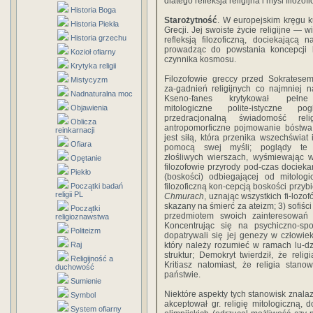
dlatego refleksja religijna i myśl filoz
Historia Boga
Starożytność
. W europejskim kręgu ku
Historia Piekła
Grecji. Jej swoiste życie religijne — wi
Historia grzechu
refleksją filozoficzną, dociekającą n
prowadząc do powstania koncepcji 
Kozioł ofiarny
czynnika kosmosu.
Krytyka religii
Filozofowie greccy przed Sokratesem
Mistycyzm
za-gadnień religijnych co najmniej 
Nadnaturalna moc
Kseno-fanes krytykował pełne 
Objawienia
mitologiczne polite-istyczne pog
przedracjonalną świadomość relig
Oblicza
antropomorficzne pojmowanie bóstwa,
reinkarnacji
jest siłą, która przenika wszechświat 
Ofiara
pomocą swej myśli; poglądy te
złośliwych wierszach, wyśmiewając w
Opętanie
filozofowie przyrody pod-czas dociek
Piekło
(boskości) odbiegającej od mitologi
Początki badań
filozoficzną kon-cepcją boskości przybi
religii PL
Chmurach
, uznając wszystkich fi-lozof
skazany na śmierć za ateizm; 3) sofiśc
Początki
przedmiotem swoich zainteresowań uc
religioznawstwa
Koncentrując się na psychiczno-społ
Politeizm
dopatrywali się jej genezy w człowiek
Raj
który należy rozumieć w ramach lu-dzki
struktur; Demokryt twierdził, że reli
Religijność a
Kritiasz natomiast, że religia stan
duchowość
państwie.
Sumienie
Niektóre aspekty tych stanowisk znalaz
Symbol
akceptował gr. religię mitologiczną
System ofiarny