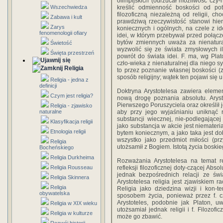
olimpijskich (odrzucał możliwość czy-
Wszechwiedza
kreślić odmienność boskości od pot
filozoficzną niezależną od religii, ch
Zabawa i kult
prawdziwą rzeczywistość stanowi hie
Zarys
koniecznych i ogólnych, na czele z i
fenomenologii ofiary
idei, w którym przebywał przed połąc
bytów zmiennych uważa za nienatura
Świetość
wyzwolić się ze świata zmysłowych il
Święta przestrzeń
powrót do świata idei. F. ma, wg Plato
czło-wieka z nienaturalnej dla niego sy
Religia
to przez poznanie własnej boskości (z
sposób religijny; wątek ten pojawi się u
Religia - jedna z
definicji
Doktryna Arystotelesa zawiera elemen
Czym jest religia?
nową drogę poznania absolutu. Arysto
Pierwszego Poruszyciela oraz określił 
Religia - zjawisko
naturalne
aby przy jego wyjaśnianiu uniknąć r
substancji wiecznej, nie-podlegającej
Klasyfikacja religii
jako substancja w akcie jest niemater
Etnologia religii
bytem koniecznym, a jako taka jest d
wszystko jako przedmiot miłości (pr
Religia
utożsamił z Bogiem. Istotą życia boski
Bocheńskiego
Religia Durkheima
Rozważania Arystotelesa na temat rel
Religia Rousseau
refleksji filozoficznej doty-czącej Abs
jednak bezpośrednich relacji ze świa
Religia Skinnera
Arystotelesa religia jest zjawiskiem r
Religia
Religia jako dziedzina wizji i kon-te
obywatelska
sposobem życia, ponieważ przez f. c
Arystoteles, podobnie jak Platon, uw
Religia w XIX wieku
utożsamiał jednak religii i f. Filozo
Religia w kulturze
może go zbawić.