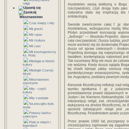
Rozwój historii
religii
Arystoteles swoją doktryną o Bogu 
rzeczywistości, czyli drogę bytu jak
naturalna stała się inspiracją dla
ontoteologią.
Mitoznawstwo
Czas święty i mity
Swoiste zwieńczenie całej f. gr. st
Arystotelesa, wzbogacona myślą Wscho
Mit grecki
Plotyn przedstawił koncepcję wyprow
Mit i epos
„Jednego” — Absolutu-Prajedni, stano
Mit i kultura
cała rzeczywistość. Dusza ludzka, poc
może wznieść się do doskonałej Prajed
Mit i sen
duszy od spraw cielesnych i doskona
Mit kosmogoniczny
Prajednią domaga się najwyższego stop
Ks. Rodz.
światłem, kontemplacja natomiast jes
Tak rozumiany Bóg nie musi do człowie
Mitologia w historii
kultury
nie widzimy. Kiedy dusza ogląda Boga,
tej chwili istnieje jakby osmoza m
Mitologie Czarnej
panteistycznego emanacjonizmu, syste
Afryki
św. Augustyna, poddany pewnym modyfi
Mitoznawstwo
starożytne
Kierunek filozoficznej refleksji nad rel
Mity - część
wyniku spotkania f. gr. z judaizm
kultury
przedstawienia prawd objawionych w j
Justyn i św. Klemens Aleksandryjski. Uks
Mity o potopie
interpretacji religii, zwł. chrześcija
Na początku była
wykazania na drodze filozoficznej, że 
woda
spośród istniejących religii jest 
Potwory ludzko-
filozoficznej. Przedmiotem analiz uczyn
zwierzęce
Przez prawie 1000 lat, począwszy od
Ptaki w mitach i
chrześcijańscy zajmowali się zagadnien
legendach