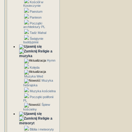
Kościół w
Kosieczynie
Paestum
Panteon
Początki
architektury PL
Tadż Mahal
Świątynie
buddyjskie
Religie a
muzyka
Hymn
Kolęda
Muzyka Wed
Muzyka
hebrajska
Muzyka kościelna
Początki polifonii
PL
Śpiew
kościelny
Religie a
meteoryt
Biblia i meteoryty