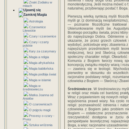
istnienia i istoty Boga oraz problema
Znaki Zodiaku w
monoteistyczną. Jeśli można mówić o f. 
mitach
naturalnej, przybierając postać f. Boga.
Magia
Pierwszą wielką syntezą myśli filozofi
myśli gr. (z dominacją neoplatonizmu),
Astrologia
— poznanie filozoficzne traktowa
Czarownice
Ukierunkowanie myśli św. Augustyn
Litewskie
Boskiego porządku świata, przez który 
Czary i czarownice
do najwyższego Dobra. Odmienne u ś
ukazanie, że przez grzech człowiek 
Czary i czarty
wydobyć, potrzebuje więc zbawienia z z
polskie
najwyższym przedmiotem myśli teoret
Kary za czarymary
mistycznej, lecz jest Stwórcą człow
społeczny charakter religii. Otwartoś
Magia a religia
Komunia z Bogiem tworzy nową spo
Magia afrykańska
koncepcją związku między wiarą i rozu
Magia babilońska
— zawiera się w teologii. Wychodzą
pierwotny w stosunku do wszelkich
Magia podbija świat
racjonalne podstawy religii, rozumiane
Magia w islamie
człowieka z Bogiem — Stwórcą i Zbawi
Magia w
Średniowiecze
. W średniowieczu myśl
średniowieczu
w religii oraz miała cel bardziej pr
Matka Joanna od
Wraz z pojawieniem się nowych religii (
Aniołów
wyjaśnienia prawd wiary. Na czoło ro
O czarownicach
religii: poznawalność istnienia i nat
człowieka z Bogiem jako problem nie
O pojęciu magii
Bogiem — ostateczne przeznaczenie c
Procesy o czary -
rzeczywistość dostępna w życiu d
Prusy
perspektywie teoretycznej najważniej
Sztuka wróżenia
Boga, a więc racjonalne uzasadnienie w