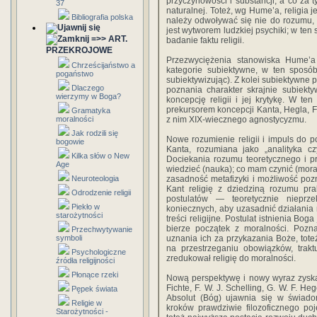
przyczynowości i substancji, a co za t
37
naturalnej. Toteż, wg Hume’a, religia
Bibliografia polska
należy odwoływać się nie do rozumu, le
jest wytworem ludzkiej psychiki; w ten
=>> ART.
badanie faktu religii.
PRZEKROJOWE
Przezwyciężenia stanowiska Hume’a 
Chrześcijaństwo a
kategorie subiektywne, w ten sposób
pogaństwo
subiektywizując). Z kolei subiektywne 
Dlaczego
poznania charakter skrajnie subiekt
wierzymy w Boga?
koncepcję religii i jej krytykę. W t
prekursorem koncepcji Kanta, Hegla, 
Gramatyka
moralności
z nim XIX-wiecznego agnostycyzmu.
Jak rodzili się
Nowe rozumienie religii i impuls do po
bogowie
Kanta, rozumiana jako „analityka cz
Kilka słów o New
Dociekania rozumu teoretycznego i p
Age
wiedzieć (nauka); co mam czynić (moral
Neuroteologia
zasadność metafizyki i możliwość po
Kant religię z dziedziną rozumu pra
Odrodzenie religii
postulatów — teoretycznie nieprz
Piekło w
koniecznych, aby uzasadnić działania
starożytności
treści religijne. Postulat istnienia B
bierze początek z moralności. Poz
Przechwytywanie
symboli
uznania ich za przykazania Boże, toteż
na przestrzeganiu obowiązków, trak
Psychologiczne
zredukował religię do moralności.
źródła religijności
Płonące rzeki
Nową perspektywę i nowy wyraz zyskała 
Fichte, F. W. J. Schelling, G. W. F. He
Pępek świata
Absolut (Bóg) ujawnia się w świadom
Religie w
kroków prawdziwie filozoficznego poj
Starożytności -