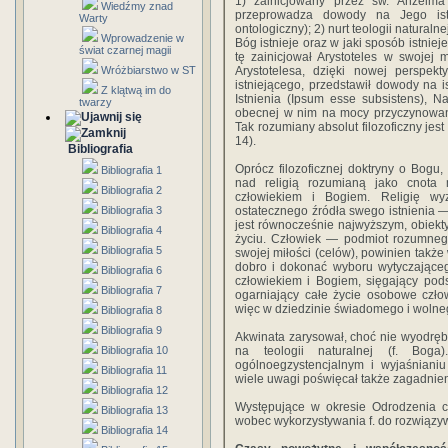
1) zainicjowany przez św. Anzelma 
Wiedźmy znad
przeprowadza dowody na Jego istn
Warty
ontologiczny); 2) nurt teologii naturaln
Wprowadzenie w
Bóg istnieje oraz w jaki sposób istnie
świat czarnej magii
tę zainicjował Arystoteles w swojej
Wróżbiarstwo w ST
Arystotelesa, dzięki nowej perspekt
istniejącego, przedstawił dowody na 
Z klątwą im do
Istnienia (Ipsum esse subsistens), 
twarzy
obecnej w nim na mocy przyczynowani
Tak rozumiany absolut filozoficzny jest
14).
Bibliografia
Oprócz filozoficznej doktryny o Bogu, 
Bibliografia 1
nad religią rozumianą jako cnota 
Bibliografia 2
człowiekiem i Bogiem. Religię wy
Bibliografia 3
ostatecznego źródła swego istnienia 
jest równocześnie najwyższym, obiek
Bibliografia 4
życiu. Człowiek — podmiot rozumnego
Bibliografia 5
swojej miłości (celów), powinien tak
dobro i dokonać wyboru wytyczające
Bibliografia 6
człowiekiem i Bogiem, sięgający pod
Bibliografia 7
ogarniający całe życie osobowe czło
więc w dziedzinie świadomego i wolnego
Bibliografia 8
Bibliografia 9
Akwinata zarysował, choć nie wyodrębni
Bibliografia 10
na teologii naturalnej (f. Bog
ogólnoegzystencjalnym i wyjaśnianiu
Bibliografia 11
wiele uwagi poświęcał także zagadnieniu 
Bibliografia 12
Występujące w okresie Odrodzenia ch
Bibliografia 13
wobec wykorzystywania f. do rozwiązy
Bibliografia 14