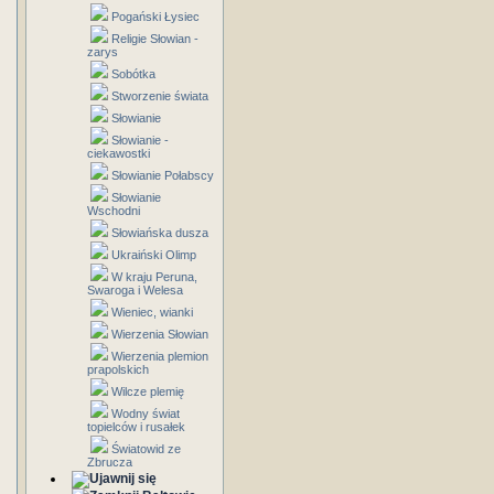
Pogański Łysiec
Religie Słowian -
zarys
Sobótka
Stworzenie świata
Słowianie
Słowianie -
ciekawostki
Słowianie Połabscy
Słowianie
Wschodni
Słowiańska dusza
Ukraiński Olimp
W kraju Peruna,
Swaroga i Welesa
Wieniec, wianki
Wierzenia Słowian
Wierzenia plemion
prapolskich
Wilcze plemię
Wodny świat
topielców i rusałek
Światowid ze
Zbrucza