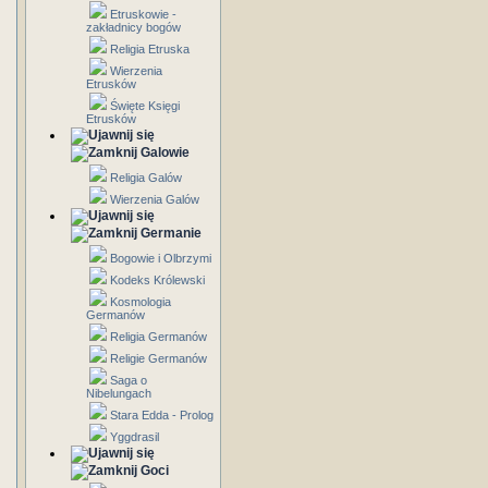
Etruskowie -
zakładnicy bogów
Religia Etruska
Wierzenia
Etrusków
Święte Księgi
Etrusków
Galowie
Religia Galów
Wierzenia Galów
Germanie
Bogowie i Olbrzymi
Kodeks Królewski
Kosmologia
Germanów
Religia Germanów
Religie Germanów
Saga o
Nibelungach
Stara Edda - Prolog
Yggdrasil
Goci