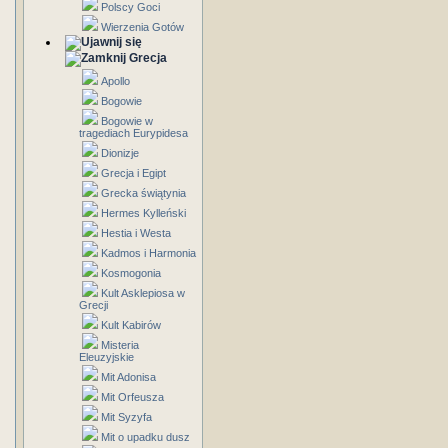
Polscy Goci
Wierzenia Gotów
Grecja
Apollo
Bogowie
Bogowie w
tragediach Eurypidesa
Dionizje
Grecja i Egipt
Grecka świątynia
Hermes Kylleński
Hestia i Westa
Kadmos i Harmonia
Kosmogonia
Kult Asklepiosa w
Grecji
Kult Kabirów
Misteria
Eleuzyjskie
Mit Adonisa
Mit Orfeusza
Mit Syzyfa
Mit o upadku dusz