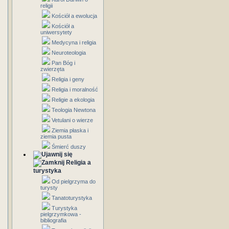
religii
Kościół a ewolucja
Kościół a
uniwersytety
Medycyna i religia
Neuroteologia
Pan Bóg i
zwierzęta
Religia i geny
Religia i moralność
Religie a ekologia
Teologia Newtona
Vetulani o wierze
Ziemia płaska i
ziemia pusta
Śmierć duszy
Religia a
turystyka
Od pielgrzyma do
turysty
Tanatoturystyka
Turystyka
pielgrzymkowa -
bibliografia