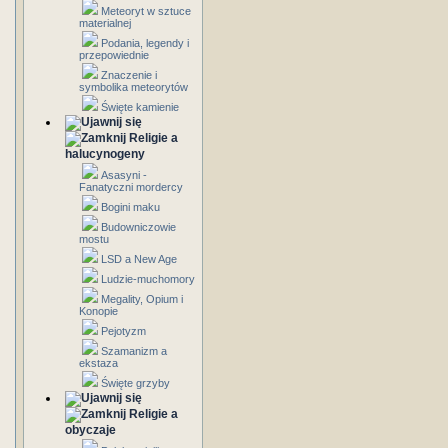
Meteoryt w sztuce
materialnej
Podania, legendy i
przepowiednie
Znaczenie i
symbolika meteorytów
Święte kamienie
Religie a
halucynogeny
Asasyni -
Fanatyczni mordercy
Bogini maku
Budowniczowie
mostu
LSD a New Age
Ludzie-muchomory
Megality, Opium i
Konopie
Pejotyzm
Szamanizm a
ekstaza
Święte grzyby
Religie a
obyczaje