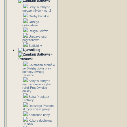
Bałtowie
Baby w fabryce
męczenników - cz. 2
Groby końskie
Obrzęd
ciałopalenia
Religia Bałtów
Uroczystości
pogrzebowe
Zaślubiny
Bałtowie -
Prusowie
Co można zrobić w
ze Świętą Lipką przy
pomocy Świętej
Siekierki
Baby w fabryce
męczenników czyli o
religii Prusów ciąg
dalszy
Baba Pruska z
Prątnicy
Do czego Prusom
służyły ścięte głowy
Kamienne baby
Kultura duchowa
Prusów