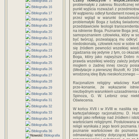
Czasy nowożytne i współczesnoś
Bibliografia 15
problematyki z zakresu filozoficznej ref
Bibliografia 16
punkt wyjścia rozważań z przedmiotow
Bibliografia 17
W wątpieniu odkrył fundament nowej pe
przez wgląd w warunki świadomości
Bibliografia 18
problematyki Boga z ludzką świadomoś
Bibliografia 19
przedstawiciele teologii transcendent
na istnienie Boga. Poznanie Boga jest
Bibliografia 20
samopoznaniem człowieka, który w so
Bibliografia 21
być twórcą), pozwalającą mu odkryć 
niedoskonałą, człowiek nosi w sobie i
Bibliografia 22
się źródłem pewności wszelkiej wied
Bibliografia 23
zgadzania się jedynie z tym, co okazał
Bibliografia 24
Boga, który jako najwyższe Dobro 
prawda wszelkiej wiedzy zależy jedyn
Bibliografia 25
mogłem o żadnej innej rzeczy posi
Bibliografia 26
(
Medytacje o pierwszej filozofii
, Kr 19
wrodzoną ideę Bytu nieskończonego — k
Bibliografia 27
Bibliografia 28
Racjonalizm religijny właściwy Kart
prze-konanie, że wykazanie istni
Bibliografia 29
niezbędnym warunkiem uzasadnienia wi
Bibliografia 30
Spinoza, G. W. Leibniz oraz niektó
Bibliografia 31
Oświecenia.
Bibliografia 32
W końcu XVII i w XVIII w. nasiliła si
Bibliografia 33
kartezjańskiego racjonalizmu. D. Hum
religii jako refleksję nad źródłem i istot
Bibliografia 34
wartościami religijnymi. Postulowana 
Bibliografia 35
religii wynikała z jego teorii poznania
poznanie wartościowe do poznania 
Bibliografia 36
odmawiając wiedzy dotyczącej faktów c
Bibliografia