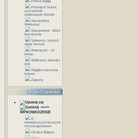
Polska wigilja
Poświęcić bożka,
czyli polskie
świętowanie Sobótki
Staropolska
Wielkanoc
Staropolskie - Boże
Narodzenie
Sylwestry, których
nigdy nie było
Walentynki - 14
lutego
Wielkanoc dawniej i
dziś
Wigilijne wierzenia
ludowe
Zapusty
Europa Pogańska
==>>
WPROWADZENIE
O
słowiańszczyźnie przed
chrześcijaństwem
Okolice Bałtyku