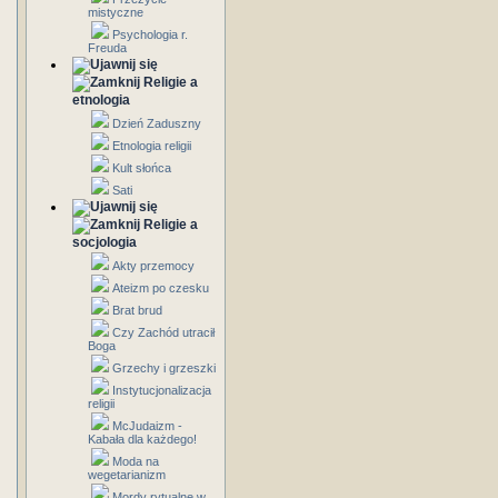
mistyczne
Psychologia r.
Freuda
Religie a
etnologia
Dzień Zaduszny
Etnologia religii
Kult słońca
Sati
Religie a
socjologia
Akty przemocy
Ateizm po czesku
Brat brud
Czy Zachód utracił
Boga
Grzechy i grzeszki
Instytucjonalizacja
religii
McJudaizm -
Kabała dla każdego!
Moda na
wegetarianizm
Mordy rytualne w