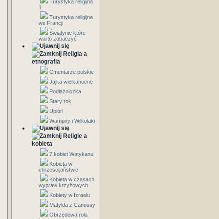
Turystyka religijna
1
Turystyka religijna
we Francji
Świątynie które
warto zobaczyć
Religia a
etnografia
Cmentarze polskie
Jajka wielkanocne
Podłaźniczka
Stary rok
Upiór!
Wampiry i Wilkołaki
Religie a
kobieta
7 kobiet Watykanu
Kobieta w
chrzescijaństwie
Kobieta w czasach
wypraw krzyżowych
Kobiety w Izraelu
Matylda z Canossy
Obrzędowa rola