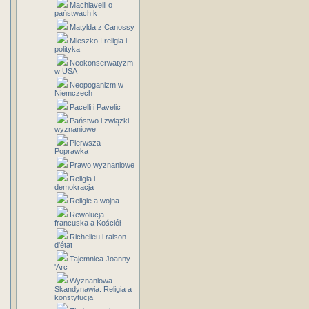
Machiavelli o
państwach k
Matylda z Canossy
Mieszko I religia i
polityka
Neokonserwatyzm
w USA
Neopoganizm w
Niemczech
Pacelli i Pavelic
Państwo i związki
wyznaniowe
Pierwsza
Poprawka
Prawo wyznaniowe
Religia i
demokracja
Religie a wojna
Rewolucja
francuska a Kościół
Richelieu i raison
d'état
Tajemnica Joanny
'Arc
Wyznaniowa
Skandynawia: Religia a
konstytucja