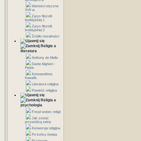
Wartości etyczne
XVII w.
Zarys filozofii
buddyjskiej 1
Zarys filozofii
buddyjskiej 2
Źródło moralności
Religie a
literatura
Anthony de Mello
Dante Alighieri -
Piekło
Konstandinos
Kawafis
Literatura religijna
Powieść religijna
Religia a
psychologia
Freud wobec religii
Jak zostać
przywódcą sekty
Konwersja religijna
Po końcu świata
Przeżycie