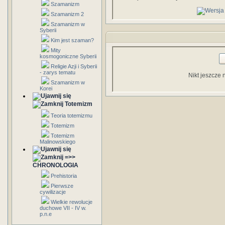
Szamanizm
Szamanizm 2
Szamanizm w
Syberii
Kim jest szaman?
Mity
kosmogoniczne Syberii
Religie Azji i Syberii
- zarys tematu
Nikt jeszcze 
Szamanizm w
Korei
Totemizm
Teoria totemizmu
Totemizm
Totemizm
Malinowskiego
=>>
CHRONOLOGIA
Prehistoria
Pierwsze
cywilizacje
Wielkie rewolucje
duchowe VII - IV w.
p.n.e