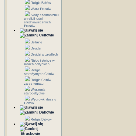
Religia Bałtów
Wiara Prusów
Ślady szamanizmu
w religijności
średniowiecznych
Prusów
Celtowie
Beltaine
Druidzi
Druidzi w źródłach
Niebo i słońce w
mitach celtyckich
Religia
starożytnych Celtów
Religie Celtów -
zarys tematu
Wierzenia
staroceltyckie
Wędrówki dusz u
Celtów
Dakowie
Religia Daków
Etruskowie