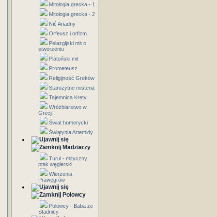
Mitologia grecka - 1
Mitologia grecka - 2
Nić Ariadny
Orfeusz i orfizm
Pelazgijski mit o
stworzeniu
Platoński mit
Prometeusz
Religijność Greków
Starożytne misteria
Tajemnica Krety
Wróżbiarstwo w
Grecji
Świat homerycki
Świątynia Artemidy
Madziarzy
Turul - mityczny
ptak węgierski
Wierzenia
Prawęgrów
Połowcy
Połowcy - Baba ze
Stadnicy