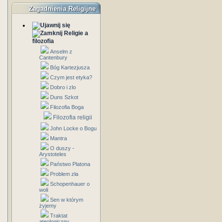
Zagadnienia Religijne
Religie a
filozofia
Anselm z
Cantenbury
Bóg Kartezjusza
Czym jest etyka?
Dobro i zlo
Duns Szkot
Filozofia Boga
Filozofia religii
John Locke o Bogu
Mantra
O duszy -
Arystoteles
Państwo Platona
Problem zła
Schopenhauer o
woli
Sen w którym
żyjemy
Traktat
ateologiczny