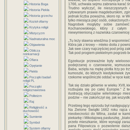
wieków, bo dopiero Konstytucja 3 ma
1766, uchwała sejmu zabrania karać śmi
Historia Boga
Trudno wyliczyć, ile nieszczęsnych 
Historia Piekła
cytowanym prawie magdeburskim, zginęło
Historia grzechu
jednak liczba poważna, skoro np. w W
tylko miesiąca pięć osób, oskarżonych o
Kozioł ofiarny
Nagrobek mogłyby sobie zamówić
Krytyka religii
Kochanowskiego, który z całym 
niewymienioną z nazwiska czarownicę
Mistycyzm
Nadnaturalna moc
„Tu leży sławna wiedźma (i wspomnieć 
Która jak z krowy – mleko doiła z powr
Objawienia
Jak swe czary najczęściej pod próg zak
Oblicza
Tak pod progiem piekielnym pogrzeb bę
reinkarnacji
Ofiara
Egzekucje przeważnie były wielooso
podejrzanej o czarowanie, wymuszan
Opętanie
Baba, wzięta na mękę plotła trzy po tr
Piekło
kumoszki, do których kiedykolwiek żyw
rzekome wspólniczki oddać w ręce kato
Początki badań
religii PL
Tak się działo głównie w wieku XVII, ki
Początki
rozbujała się po całej Europie.” Z 
religioznawstwa
ilustracją obyczajów wileńskiego mie
Politeizm
podziw – nie zakończył się, jak wszyst
Raj
Przebieg tego epizodu był następujący
Religijność a
Na Zielone Świątki 1662 roku rajca w
duchowość
nieobecności do Wilna, zastał w kami
Sumienie
piekarkę i Mikołajową pastuszkę, „biał
przeto mieszkanie, które wynajął zar
Symbol
pana Filipowicza o pozwolenie dalsz
System ofiarny