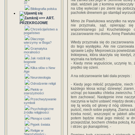
Na zamku zaś jego w Słonimie dziwy si
37
stali, widzieli jak z komina wyskoczyły
na izbę wyleciał i po ziemi się potoczył
Bibliografia polska
pachołek drewnem go stamtąd wyrzucił
=>> ART.
Mimo że Pawlukowa wszystko na wysoc
PRZEKROJOWE
nie przyznała, sąd, opierając si
Chrześcijaństwo a
wspomnianego już Kruchelskiego 
pogaństwo
zaczarowanie mu domu, Annę Pawlukow
Dlaczego
Wtedy przyznała się do zaczarowania K
wierzymy w Boga?
do tego występku. Ale nie czarowała
Gramatyka
sprawie Lejby Mejorowicza powiedziała
moralności
Inikiejewa, która skarżyła się kiedyś, 
Jak rodzili się
wyznała na torturach :
bogowie
- Kiedy mnie wypuścicie, uczynię to,
prędko się ożeni.
Kilka słów o New
Age
A na odczarowanie taki dała przepis :
Neuroteologia
Odrodzenie religii
- Kiedy jego miłość przyjedzie, niech
każdego kłosa wziąć dziewięć ziaren.
Piekło w
urżnąć po kawałku chleba zwierzchu. 
starożytności
tem zachować. Następnie inne naczy
Przechwytywanie
naczynia w łaźni ustawić między deski 
symboli
się tą wodą od głowy d nóg oblewa
Psychologiczne
puścić, niech sobie popłyną. Ziarna zaś
źródła religijności
trzeba nosić, wszczepić w jabłoń alb
potem będzie miał jego miłość w dr
Płonące rzeki
przejeżdżał, bochem chleba położą. K
Pępek świata
i strzec go jkanajpilniej. -
Religie w
Starożytności -