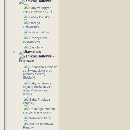
Bałtowie
Baby w fabryce
męczenników - cz. 2
Groby końskie
Obrzęd
ciałopalenia
Religia Bałtów
Uroczystości
pogrzebowe
Zaślubiny
Bałtowie -
Prusowie
Co można zrobić w
ze Świętą Lipką przy
pomocy Świętej
Siekierki
Baby w fabryce
męczenników czyli o
religii Prusów ciąg
dalszy
Baba Pruska z
Prątnicy
Do czego Prusom
służyły ścięte głowy
Kamienne baby
Kultura duchowa
Prusów