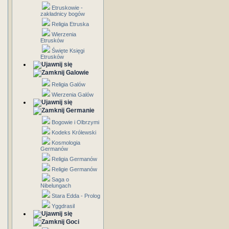
Etruskowie -
zakładnicy bogów
Religia Etruska
Wierzenia
Etrusków
Święte Księgi
Etrusków
Galowie
Religia Galów
Wierzenia Galów
Germanie
Bogowie i Olbrzymi
Kodeks Królewski
Kosmologia
Germanów
Religia Germanów
Religie Germanów
Saga o
Nibelungach
Stara Edda - Prolog
Yggdrasil
Goci