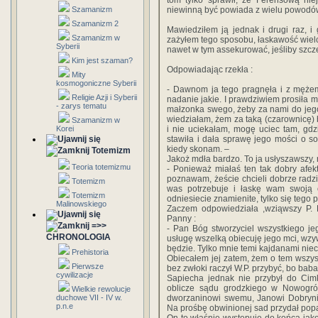
tom tylko sprawił, ze Ferensową nie
Szamanizm
niewinną być powiada z wielu powodów
Szamanizm 2
Mawiedziłem ją jednak i drugi raz, i
Szamanizm w
zażyłem tego sposobu, łaskawość wielc
Syberii
nawet w tym assekurować, jeśliby szcze
Kim jest szaman?
Odpowiadając rzekła :
Mity
kosmogoniczne Syberii
- Dawnom ja tego pragnęła i z mężem 
Religie Azji i Syberii
nadanie jakie. I prawdziwiem prosiła m
- zarys tematu
małzonka swego, żeby za nami do jego
wiedziałam, żem za taką (czarownicę) b
Szamanizm w
Korei
i nie uciekałam, mogę uciec tam, gd
stawiła i dała sprawę jego mości o s
kiedy skonam. –
Totemizm
Jakoż mdła bardzo. To ja usłyszawszy, 
Teoria totemizmu
- Ponieważ miałaś ten tak dobry afek
poznawam, żeście chcieli dobrze radzi
Totemizm
was potrzebuje i łaskę wam swoją o
Totemizm
odniesiecie znamienite, tylko się tego 
Malinowskiego
Zaczem odpowiedziała ,wziąwszy P. 
Panny :
=>>
- Pan Bóg stworzyciel wszystkiego je
CHRONOLOGIA
usługę wszelką obiecuję jego mci, wzy
będzie. Tylko mnie temi kajdanami niec
Prehistoria
Obiecałem jej zatem, żem o tem wszystk
Pierwsze
bez zwłoki raczył W.P. przybyć, bo baba
cywilizacje
Sapiecha jednak nie przybył do Cim
oblicze sądu grodzkiego w Nowogród
Wielkie rewolucje
duchowe VII - IV w.
dworzaninowi swemu, Janowi Dobryni
p.n.e
Na prośbę obwinionej sad przydał pop