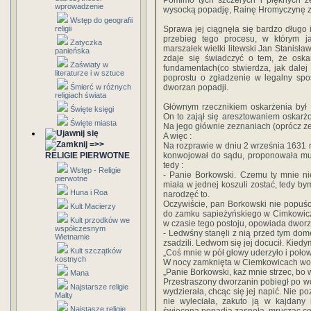
Pomimo tych szczerych i pięknych z
wprowadzenie
wysocką popadję, Rainę Hromyczynę 
Wstęp do geografii
religii
Sprawa jej ciągnęła się bardzo długo
przebieg tego procesu, w którym 
Zatyczka
marszałek wielki litewski Jan Stanisła
panieńska
zdaje się świadczyć o tem, że osk
Zaświaty w
fundamentach(co stwierdza, jak dale
literaturze i w sztuce
poprostu o zgładzenie w legalny spo
Śmierć w różnych
dworzan popadji.
religiach świata
Głównym rzecznikiem oskarżenia był 
Święte księgi
On to zajął się aresztowaniem oskarż
Święte miasta
Na jego głównie zeznaniach (oprócz ze
A więc :
=>>
Na rozprawie w dniu 2 września 1631 
RELIGIE PIERWOTNE
konwojował do sądu, proponowała mu 
tedy :
Wstęp - Religie
- Panie Borkowski. Czemu ty mnie ni
pierwotne
miała w jednej koszuli zostać, tedy bym
Huna i Roa
narodzęć to.
Oczywiście, pan Borkowski nie popuś
Kult Macierzy
do zamku sapieżyńskiego w Cimkowiczac
Kult przodków we
w czasie tego postoju, opowiada dworz
współczesnym
- Ledwśny stanęli z nią przed tym dom
Wietnamie
zsadzili. Ledwom się jej docucił. Kiedym
Kult szczątków
„Coś mnie w pół głowy uderzyło i połowy
kostnych
W nocy zamknięta w Ciemkowicach woł
„Panie Borkowski, każ mnie strzec, bo
Mana
Przestraszony dworzanin pobiegł po wo
Najstarsze religie
wydzierała, chcąc się jej napić. Nie po
Malty
nie wyleciała, zakuto ją w kajdany 
Najstasze religie