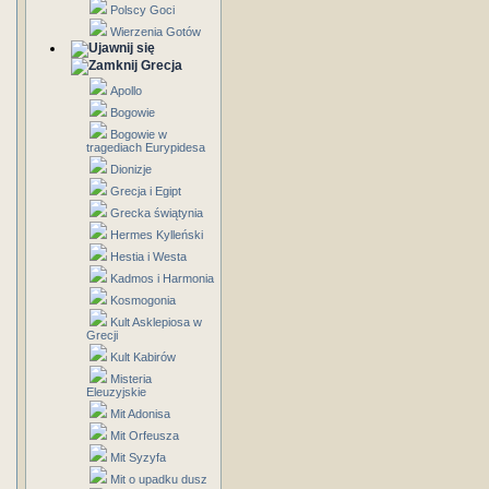
Polscy Goci
Wierzenia Gotów
Grecja
Apollo
Bogowie
Bogowie w
tragediach Eurypidesa
Dionizje
Grecja i Egipt
Grecka świątynia
Hermes Kylleński
Hestia i Westa
Kadmos i Harmonia
Kosmogonia
Kult Asklepiosa w
Grecji
Kult Kabirów
Misteria
Eleuzyjskie
Mit Adonisa
Mit Orfeusza
Mit Syzyfa
Mit o upadku dusz