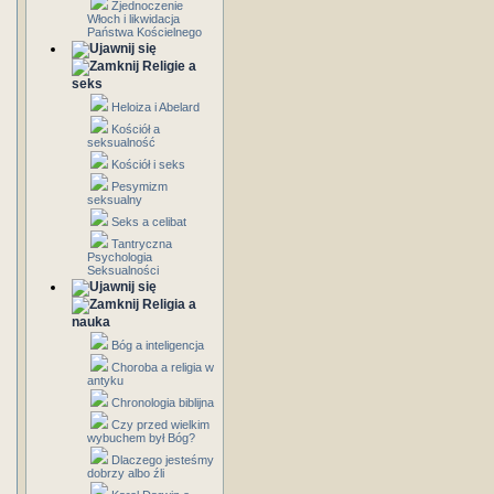
Zjednoczenie
Włoch i likwidacja
Państwa Kościelnego
Religie a
seks
Heloiza i Abelard
Kościół a
seksualność
Kościół i seks
Pesymizm
seksualny
Seks a celibat
Tantryczna
Psychologia
Seksualności
Religia a
nauka
Bóg a inteligencja
Choroba a religia w
antyku
Chronologia biblijna
Czy przed wielkim
wybuchem był Bóg?
Dlaczego jesteśmy
dobrzy albo źli