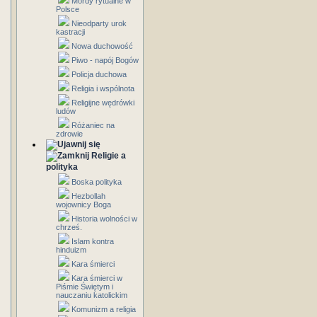
Mordy rytualne w
Polsce
Nieodparty urok
kastracji
Nowa duchowość
Piwo - napój Bogów
Policja duchowa
Religia i wspólnota
Religijne wędrówki
ludów
Różaniec na
zdrowie
Religie a
polityka
Boska polityka
Hezbollah
wojownicy Boga
Historia wolności w
chrześ.
Islam kontra
hinduizm
Kara śmierci
Kara śmierci w
Piśmie Świętym i
nauczaniu katolickim
Komunizm a religia