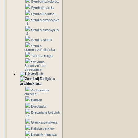
Symbolika kolorów
Symbolika koła
Symbolika lotosu
Sztuka bizantyjska
- 1
Sztuka bizanyjska
- 2
Sztuka islamu
Sztuka
starochrześcijańska
Tańce a religia
Św. Anna
Samotrzeć ze
Strzegomia
Religie a
architektura
Architektura
chrześci.
Babilon
Borobudur
Drewniane kościoły
- PL
Grecka świątynia
Kaliska cerkiew
Kościoły słupowe