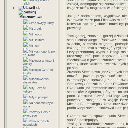
saniami do Wilna i przed panem bu
Rozwój historii
religii
założył, domagając się sprawiedliwej 
księdze aktów magistratu wileńskiego p
Jak już nadmieniłem, wyjątkowo nie 
Mitoznawstwo
czarownic. Może pan Filipowicz w koń
Czas święty i mity
Księstwa sąd magistracki mniej był 
prowincji.
Mit grecki
Mit i epos
Tam gorzej, znacznie gorzej działo
stanu chłopskiego. Ponieważ oskar
Mit i kultura
szlachta, a często magnaci, podsąd
Mit i sen
każdego procesu o czary zgóry był prz
Mit kosmogoniczny
Leży przedamną wypis z księgi rosi
Ks. Rodz.
urodzony imć pan Krzysztof Blins
Slechiniową o jawne czarodziejstwo do
Mitologia w historii
dziatek, które skutkiem stwierdzonych
kultury
po sobie.
Mitologie Czarnej
Zuzanna Slechinowa „bez żadnych tor
Afryki
mówić i jawnie przyznawać się do 
Mitoznawstwo
czarodziejskie uprawia już od lat dwud
starożytne
Sorokową z Poszułtunia oraz Dawidow
Czarowała „na dręczenie kości, boleni
Mity - część
kultury
stosunków z djabłem, który ma na imi
pana Blinstruba. Część krwi tego wiep
Mity o potopie
podwórze. Następnie w wigilję Bo
Na początku była
Michała Budreckiego z żoną, oraz dwi
woda
padło wieprzowe do sadzawki i tam je 
Potwory ludzko-
zwierzęce
Czarami swemi spowodowała Slechini
sposób następujący:
Ptaki w mitach i
Teofilę Bilinstrubiankę czarowała tak,
legendach