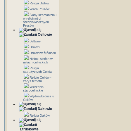
Religia Bałtów
Wiara Prusów
Ślady szamanizmu
w religijności
średniowiecznych
Prusów
Celtowie
Beltaine
Druidzi
Druidzi w źródłach
Niebo i słońce w
mitach celtyckich
Religia
starożytnych Celtów
Religie Celtów -
zarys tematu
Wierzenia
staroceltyckie
Wędrówki dusz u
Celtów
Dakowie
Religia Daków
Etruskowie