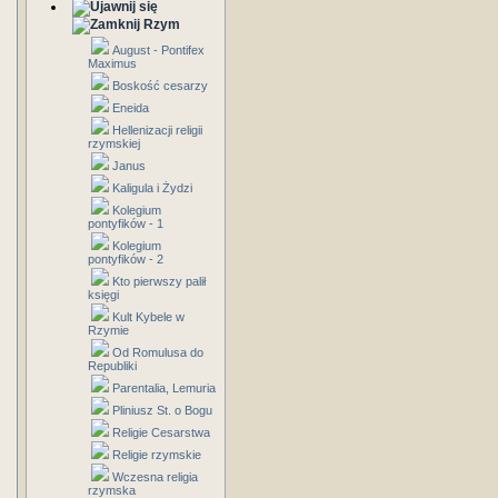
Rzym
August - Pontifex
Maximus
Boskość cesarzy
Eneida
Hellenizacji religii
rzymskiej
Janus
Kaligula i Żydzi
Kolegium
pontyfików - 1
Kolegium
pontyfików - 2
Kto pierwszy palił
księgi
Kult Kybele w
Rzymie
Od Romulusa do
Republiki
Parentalia, Lemuria
Pliniusz St. o Bogu
Religie Cesarstwa
Religie rzymskie
Wczesna religia
rzymska