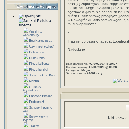
On to właśnie występuje do końca jak
broni jej zapalczywie, narażając się w
Zagadnienia Religijne
logiką zdrowego rozsądku poszlaki pr
sędziów, a gdy to nie odnosi skutku i
Mińsku. I tam sprawę przegrywa, jedna
w Nowogródku, akta sprawy wędrują o
Religie a
musi skapitulować.
filozofia
Anselm z
*
Cantenbury
Bóg Kartezjusza
Fragment broszury: Tadeusz Łopalewsk
Czym jest etyka?
Nadesłane
Dobro i zlo
Duns Szkot
Filozofia Boga
Data utworzenia:
02/09/2007 @ 20:07
Ostatnie zmiany:
20/03/2020 @ 06:26
Filozofia religii
Kategoria :
Magia
Strona czytana
61082 razy
John Locke o Bogu
Mantra
O duszy -
Arystoteles
Państwo Platona
Problem zła
Schopenhauer o
woli
Sen w którym
Nikt jeszcze 
żyjemy
Traktat