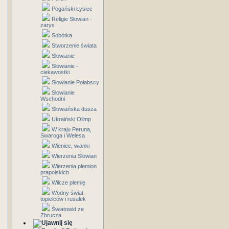
Pogański Łysiec
Religie Słowian -
zarys
Sobótka
Stworzenie świata
Słowianie
Słowianie -
ciekawostki
Słowianie Połabscy
Słowianie
Wschodni
Słowiańska dusza
Ukraiński Olimp
W kraju Peruna,
Swaroga i Welesa
Wieniec, wianki
Wierzenia Słowian
Wierzenia plemion
prapolskich
Wilcze plemię
Wodny świat
topielców i rusałek
Światowid ze
Zbrucza