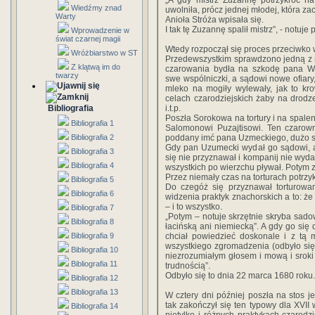
„A gdy mistrz Zuzannę potrzykroć na
Wiedźmy znad
uwolniła, prócz jednej młodej, która za
Warty
Anioła Stróża wpisała się.
I tak tę Zuzannę spalił mistrz”, - notuj
Wprowadzenie w
świat czarnej magii
Wtedy rozpoczął się proces przeciwko
Wróżbiarstwo w ST
Przedewszystkim sprawdzono jedną z n
Z klątwą im do
czarowania bydła na szkodę pana W
twarzy
swe wspólniczki, a sądowi nowe ofiary,
mleko na mogiły wylewały, jak to kro
celach czarodziejskich żaby na drod
Bibliografia
i.t.p.
Poszła Sorokowa na tortury i na spalen
Bibliografia 1
Salomonowi Puzajtisowi. Ten czarown
Bibliografia 2
poddany imć pana Uzmeckiego, dużo są
Gdy pan Uzumecki wydał go sądowi, 
Bibliografia 3
się nie przyznawał i kompanij nie wyd
Bibliografia 4
wszystkich po wierzchu pływał. Potym z
Przez niemały czas na torturach potrzy
Bibliografia 5
Do czegóż się przyznawał torturowa
Bibliografia 6
widzenia praktyk znachorskich a to: że
– i to wszystko.
Bibliografia 7
„Potym – notuje skrzętnie skryba sad
Bibliografia 8
łacińską ani niemiecką”. A gdy go się 
Bibliografia 9
chciał powiedzieć doskonale i z tą 
wszystkiego zgromadzenia (odbyło się).
Bibliografia 10
niezrozumiałym głosem i mową i sroki 
Bibliografia 11
trudnością”.
Odbyło się to dnia 22 marca 1680 roku.
Bibliografia 12
Bibliografia 13
W cztery dni później poszła na stos j
tak zakończył się ten typowy dla XVII
Bibliografia 14