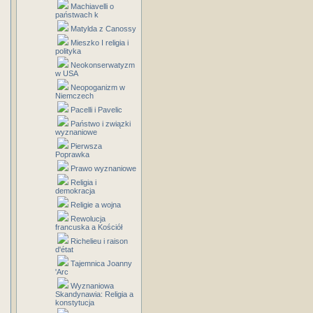
Machiavelli o
państwach k
Matylda z Canossy
Mieszko I religia i
polityka
Neokonserwatyzm
w USA
Neopoganizm w
Niemczech
Pacelli i Pavelic
Państwo i związki
wyznaniowe
Pierwsza
Poprawka
Prawo wyznaniowe
Religia i
demokracja
Religie a wojna
Rewolucja
francuska a Kościół
Richelieu i raison
d'état
Tajemnica Joanny
'Arc
Wyznaniowa
Skandynawia: Religia a
konstytucja