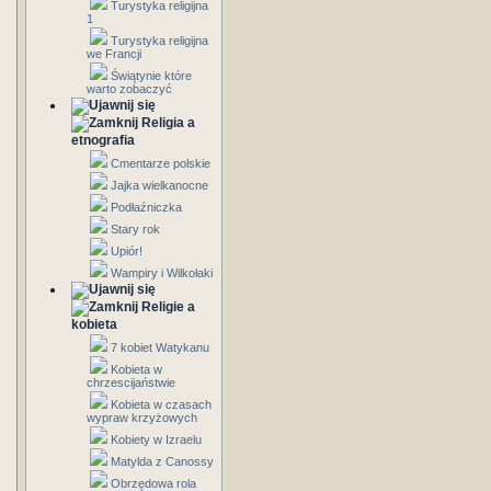
Turystyka religijna
1
Turystyka religijna
we Francji
Świątynie które
warto zobaczyć
Religia a
etnografia
Cmentarze polskie
Jajka wielkanocne
Podłaźniczka
Stary rok
Upiór!
Wampiry i Wilkołaki
Religie a
kobieta
7 kobiet Watykanu
Kobieta w
chrzescijaństwie
Kobieta w czasach
wypraw krzyżowych
Kobiety w Izraelu
Matylda z Canossy
Obrzędowa rola