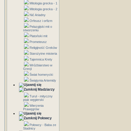
Mitologia grecka - 1
Mitologia grecka - 2
Nić Ariadny
Orfeusz i orfizm
Pelazgijski mit o
stworzeniu
Platoński mit
Prometeusz
Religijność Greków
Starożytne misteria
Tajemnica Krety
Wróżbiarstwo w
Grecji
Świat homerycki
Świątynia Artemidy
Madziarzy
Turul - mityczny
ptak węgierski
Wierzenia
Prawęgrów
Połowcy
Połowcy - Baba ze
Stadnicy