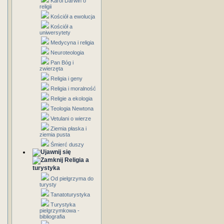
Karol Darwin o
religii
Kościół a ewolucja
Kościół a
uniwersytety
Medycyna i religia
Neuroteologia
Pan Bóg i
zwierzęta
Religia i geny
Religia i moralność
Religie a ekologia
Teologia Newtona
Vetulani o wierze
Ziemia płaska i
ziemia pusta
Śmierć duszy
Religia a
turystyka
Od pielgrzyma do
turysty
Tanatoturystyka
Turystyka
pielgrzymkowa -
bibliografia