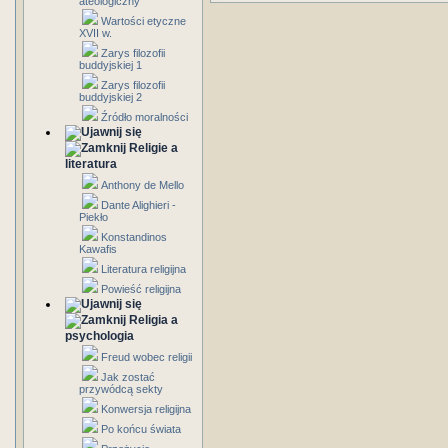
ateologiczny
Wartości etyczne
XVII w.
Zarys filozofii
buddyjskiej 1
Zarys filozofii
buddyjskiej 2
Źródło moralności
Religie a
literatura
Anthony de Mello
Dante Alighieri -
Piekło
Konstandinos
Kawafis
Literatura religijna
Powieść religijna
Religia a
psychologia
Freud wobec religii
Jak zostać
przywódcą sekty
Konwersja religijna
Po końcu świata