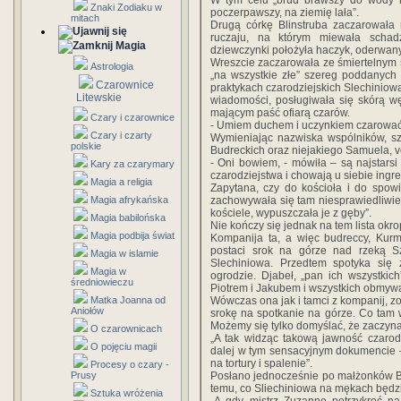
W tym celu „brud brawszy do wody la
Znaki Zodiaku w
poczerpawszy, na ziemię lała”.
mitach
Drugą córkę Blinstruba zaczarowała 
ruczaju, na którym miewała schad
Magia
dziewczynki położyła haczyk, oderwany 
Wreszcie zaczarowała ze śmiertelnym s
Astrologia
„na wszystkie złe” szereg poddanych
Czarownice
praktykach czarodziejskich Slechiniow
Litewskie
wiadomości, posługiwała się skórą w
mającym paść ofiarą czarów.
Czary i czarownice
- Umiem duchem i uczynkiem czarować
Czary i czarty
Wymieniając nazwiska wspólników, sz
polskie
Budreckich oraz niejakiego Samuela, v
- Oni bowiem, - mówiła – są najstarsi
Kary za czarymary
czarodziejstwa i chowają u siebie ingr
Magia a religia
Zapytana, czy do kościoła i do spowi
Magia afrykańska
zachowywała się tam niesprawiedliwie
kościele, wypuszczała je z gęby”.
Magia babilońska
Nie kończy się jednak na tem lista okr
Magia podbija świat
Kompanija ta, a więc budreccy, Kurm
postaci srok na górze nad rzeką Sz
Magia w islamie
Slechiniowa. Przedtem spotyka si
Magia w
ogrodzie. Djabeł, „pan ich wszystki
średniowieczu
Piotrem i Jakubem i wszystkich obmywa
Matka Joanna od
Wówczas ona jak i tamci z kompanij, zo
Aniołów
srokę na spotkanie na górze. Co tam
Możemy się tylko domyślać, że zaczyna
O czarownicach
„A tak widząc takową jawność czarod
O pojęciu magii
dalej w tym sensacyjnym dokumencie – 
na tortury i spalenie”.
Procesy o czary -
Prusy
Posłano jednocześnie po małżonków Bu
temu, co Sliechiniowa na mękach będzie 
Sztuka wróżenia