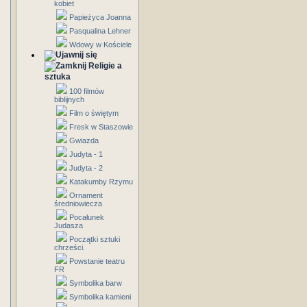
kobiet
Papieżyca Joanna
Pasqualina Lehner
Wdowy w Kościele
Religie a
sztuka
100 filmów
biblijnych
Film o świętym
Fresk w Staszowie
Gwiazda
Judyta - 1
Judyta - 2
Katakumby Rzymu
Ornament
średniowiecza
Pocałunek
Judasza
Początki sztuki
chrześci.
Powstanie teatru
FR
Symbolika barw
Symbolika kamieni