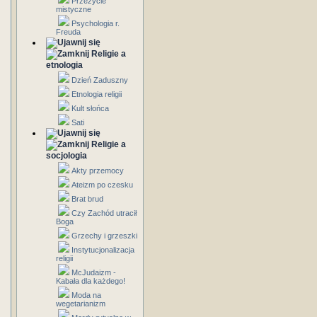
Przeżycie
mistyczne
Psychologia r.
Freuda
Religie a
etnologia
Dzień Zaduszny
Etnologia religii
Kult słońca
Sati
Religie a
socjologia
Akty przemocy
Ateizm po czesku
Brat brud
Czy Zachód utracił
Boga
Grzechy i grzeszki
Instytucjonalizacja
religii
McJudaizm -
Kabała dla każdego!
Moda na
wegetarianizm