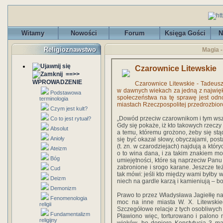
Witamy
Nowości
Forum
Księga Gości
N
Religioznawstwo
Magia -
Czarownice Litewskie
==>>
WPROWADZENIE
Czarownice Litewskie - Tadeus
w dawnych wiekach za jedną z najwię
Podstawowa
społeczeństwa na tę sprawę jest odn
terminologia
miastach Rzeczpospolitej przedrozbioro
Czym jest kult?
„Dowód przeciw czarownikom i tym wszys
Co to jest rytuał?
Gdy się pokaże, iż kto takowych rzeczy 
Absolut
a temu, któremu grożono, żeby się stą
Anioły
się być okazał słowy, obyczajami, post
(t. zn. w czarodziejach) najdują a kt
Ateizm
o to wina dana, i za takim znakiem m
Bóg
umiejętności, które są naprzeciw Panu
zabronione i srogo karane. Jeszcze te
Cud
tak mówi: jeśli kto między wami byłby 
Deizm
niech na gardle karzą i kamieniują – bo 
Demonizm
Prawo to przez Władysława Jagiełłę nad
Fenomenologia
moc na inne miasta W. X. Litewskieg
religii
Szczegółowe relacje z tych osobliwych
Fundamentalizm
Pławiono więc, torturowano i palono 
religijny