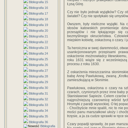
nietylko i różnych praktykach czarodzi
Bibliografia 15
Łysą Górę.
Bibliografia 16
Czy nie było jednak wyjątków? Czy obr
Bibliografia 17
świateł? Czy nie spotykało się umysłó
Bibliografia 18
Owszem, były nieliczne wyjątki. Na
Bibliografia 19
stosów katowskich promienieje dzi
Bibliografia 20
przesądów i nie lękającego się cz
bezmyślnego okrucieństwa. Człowie
Bibliografia 21
miejskim kobietę, oskarżoną o czary. I ja
Bibliografia 22
Bibliografia 23
Ta heroiczna w swej daremności, otwar
usankcjonowanym przepisami prawa,
Bibliografia 24
oskarżenie możnowładcy litewskiemu,
Bibliografia 25
roku 1631 wiąże się z wcześniejszą 
procesu z roku 1630.
Bibliografia 26
Bibliografia 27
Z oskarżenia mieszczanina słonimsk
babę Annę Pawlukową, zwaną „Krotką”
Bibliografia 28
zamieszkującą w Słonimie.
Bibliografia 29
Bibliografia 30
Pawlukowa, oskarżona o czary na sz
czarach, czynionych przez inne baby 
Bibliografia 31
Stanisławowi Sapieże. Celem czarów b
Bibliografia 32
najgroźniejszą czarownicę wśród t
Hromyki z parafji wysockiej. O tej pop
Bibliografia 33
- Choćbyście mnie spalili, nic to nie 
Bibliografia 34
mości panu marszałkowi ułoży i choćb
trzęsie, a ja za cudze sprawki w ręce s
Bibliografia 35
Bibliografia 36
Czary popadji sprawiły, że pan marsza
Bibliografia