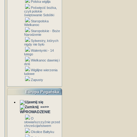
Polska wigilja
Poświęcić bożka,
czyli polskie
świętowanie Sobótki
Staropolska
Wielkanoc
Staropolskie - Boże
Narodzenie
Sylwestry, których
nigdy nie było
Walentynki - 14
lutego
Wielkanoc dawniej i
dziś
Wigilijne wierzenia
ludowe
Zapusty
Europa Pogańska
==>>
WPROWADZENIE
O
słowiańszczyźnie przed
chrześcijaństwem
Okolice Bałtyku