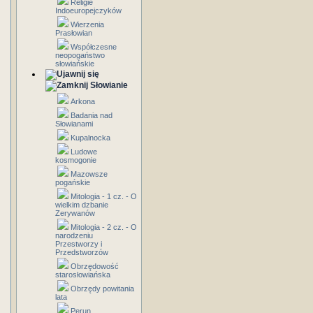
Religie
Indoeuropejczyków
Wierzenia
Prasłowian
Współczesne
neopogaństwo
słowiańskie
Słowianie
Arkona
Badania nad
Słowianami
Kupalnocka
Ludowe
kosmogonie
Mazowsze
pogańskie
Mitologia - 1 cz. - O
wielkim dzbanie
Zerywanów
Mitologia - 2 cz. - O
narodzeniu
Przestworzy i
Przedstworzów
Obrzędowość
starosłowiańska
Obrzędy powitania
lata
Perun