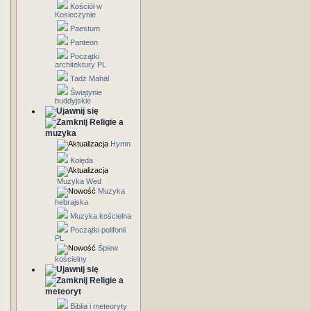
Kościół w
Kosieczynie
Paestum
Panteon
Początki
architektury PL
Tadż Mahal
Świątynie
buddyjskie
Religie a
muzyka
Hymn
Kolęda
Muzyka Wed
Muzyka
hebrajska
Muzyka kościelna
Początki polifonii
PL
Śpiew
kościelny
Religie a
meteoryt
Biblia i meteoryty