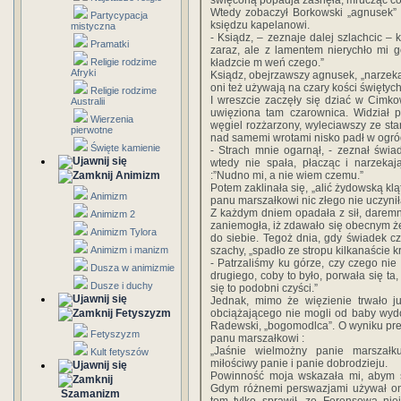
święconą popadja zasnęła, mrucząc c
Wtedy zobaczył Borkowski „agnusek” (s
Partycypacja
księdzu kapelanowi.
mistyczna
- Ksiądz, – zeznaje dalej szlachcic – 
Pramatki
zaraz, ale z lamentem nierychło mi g
Religie rodzime
kładzcie m weń czego.”
Afryki
Ksiądz, obejrzawszy agnusek, „narzeka
oni też używają na czary kości świętych
Religie rodzime
I wreszcie zaczęły się dziać w Cimk
Australii
uwięziona tam czarownica. Widział 
Wierzenia
węgiel rozżarzony, wyleciawszy ze sta
pierwotne
nad samemi wrotami nisko padł w ogró
Święte kamienie
- Strach mnie ogarnął, - zeznał świa
wtedy nie spała, płacząc i narzekają
Animizm
:”Nudno mi, a nie wiem czemu.”
Potem zaklinała się, „alić żydowską kląt
Animizm
panu marszałkowi nic złego nie uczynił
Z każdym dniem opadała z sił, daremn
Animizm 2
zaniemogła, iż zdawało się obecnym że 
Animizm Tylora
do siebie. Tegoż dnia, gdy świadek c
Animizm i manizm
szachy, „spadło ze stropu kilkanaście kr
- Patrzaliśmy ku górze, czy czego nie 
Dusza w animizmie
drugiego, coby to było, porwała się ta,
Dusze i duchy
się to podobni czyści.”
Jednak, mimo że więzienie trwało ju
Fetyszyzm
obciążającego nie mogli od baby wydo
Radewski, „bogomodlca”. O wyniku pretr
Fetyszyzm
panu marszałkowi :
„Jaśnie wielmożny panie marszałku
Kult fetyszów
miłościwy panie i panie dobrodzieju.
Powinność moja wskazała mi, abym si
Gdym różnemi perswazjami używał one
Szamanizm