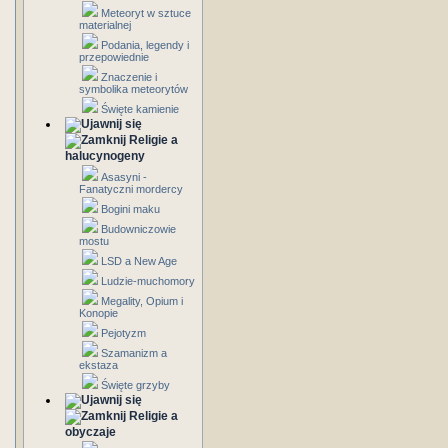
Meteoryt w sztuce
materialnej
Podania, legendy i
przepowiednie
Znaczenie i
symbolika meteorytów
Święte kamienie
Religie a
halucynogeny
Asasyni -
Fanatyczni mordercy
Bogini maku
Budowniczowie
mostu
LSD a New Age
Ludzie-muchomory
Megality, Opium i
Konopie
Pejotyzm
Szamanizm a
ekstaza
Święte grzyby
Religie a
obyczaje