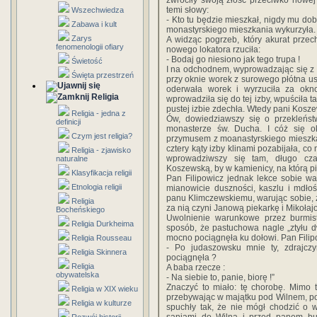
zwróciły swoją złość przeciwko nowej 
temi słowy:
Wszechwiedza
- Kto tu będzie mieszkał, nigdy mu dob
Zabawa i kult
monastyrskiego mieszkania wykurzyła.
Zarys
A widząc pogrzeb, który akurat przec
fenomenologii ofiary
nowego lokatora rzuciła:
- Bodaj go niesiono jak tego trupa !
Świetość
I na odchodnem, wyprowadzając się z m
Święta przestrzeń
przy oknie worek z surowego płótna usz
oderwała worek i wyrzuciła za okn
Religia
wprowadziła się do tej izby, wpuściła 
pustej izbie zdechła. Wtedy pani Kosze
Religia - jedna z
Ów, dowiedziawszy się o przekleńst
definicji
monasterze św. Ducha. I cóż się 
Czym jest religia?
przymusem z moanastyrskiego mieszka
cztery kąty izby klinami pozabijała, c
Religia - zjawisko
wprowadziwszy się tam, długo cza
naturalne
Koszewską, by w kamienicy, na którą pi
Klasyfikacja religii
Pan Filipowicz jednak lekce sobie wa
Etnologia religii
mianowicie duszności, kaszlu i mdłoś
panu Klimczewskiemu, warując sobie, ż
Religia
za nią czyni Janową piekarkę i Mikoła
Bocheńskiego
Uwolnienie warunkowe przez burmist
Religia Durkheima
sposób, że pastuchowa nagle „ztyłu dw
mocno pociągnęła ku dołowi. Pan Filip
Religia Rousseau
- Po judaszowsku mnie ty, zdrajcz
Religia Skinnera
pociągnęła ?
Religia
A baba rzecze :
obywatelska
- Na siebie to, panie, biorę !”
Znaczyć to miało: tę chorobę. Mimo 
Religia w XIX wieku
przebywając w majątku pod Wilnem, po
Religia w kulturze
spuchły tak, że nie mógł chodzić o 