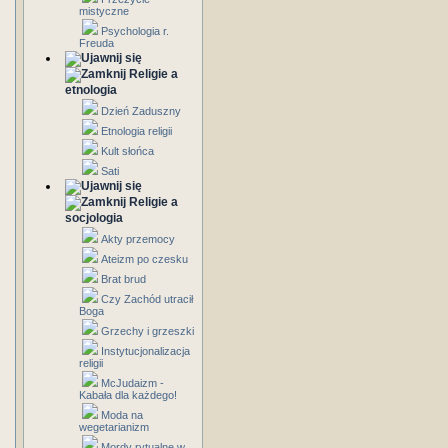
mistyczne
Psychologia r.
Freuda
Religie a
etnologia
Dzień Zaduszny
Etnologia religii
Kult słońca
Sati
Religie a
socjologia
Akty przemocy
Ateizm po czesku
Brat brud
Czy Zachód utracił
Boga
Grzechy i grzeszki
Instytucjonalizacja
religii
McJudaizm -
Kabała dla każdego!
Moda na
wegetarianizm
Mordy rytualne w