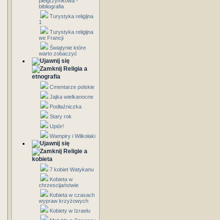
pielgrzymkowa -
bibliografia
Turystyka religijna
1
Turystyka religijna
we Francji
Świątynie które
warto zobaczyć
Religia a
etnografia
Cmentarze polskie
Jajka wielkanocne
Podłaźniczka
Stary rok
Upiór!
Wampiry i Wilkołaki
Religie a
kobieta
7 kobiet Watykanu
Kobieta w
chrzescijaństwie
Kobieta w czasach
wypraw krzyżowych
Kobiety w Izraelu