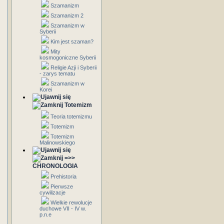
Szamanizm
Szamanizm 2
Szamanizm w
Syberii
Kim jest szaman?
Mity
kosmogoniczne Syberii
Religie Azji i Syberii
- zarys tematu
Szamanizm w
Korei
Totemizm
Teoria totemizmu
Totemizm
Totemizm
Malinowskiego
=>>
CHRONOLOGIA
Prehistoria
Pierwsze
cywilizacje
Wielkie rewolucje
duchowe VII - IV w.
p.n.e