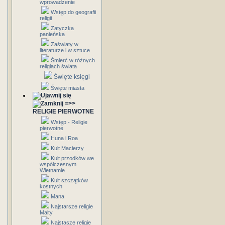
wprowadzenie
Wstęp do geografii
religii
Zatyczka
panieńska
Zaświaty w
literaturze i w sztuce
Śmierć w różnych
religiach świata
Święte księgi
Święte miasta
=>>
RELIGIE PIERWOTNE
Wstęp - Religie
pierwotne
Huna i Roa
Kult Macierzy
Kult przodków we
współczesnym
Wietnamie
Kult szczątków
kostnych
Mana
Najstarsze religie
Malty
Najstasze religie