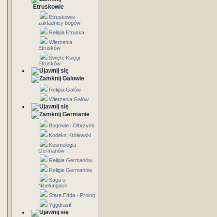
Etruskowie
Etruskowie -
zakładnicy bogów
Religia Etruska
Wierzenia
Etrusków
Święte Księgi
Etrusków
Galowie
Religia Galów
Wierzenia Galów
Germanie
Bogowie i Olbrzymi
Kodeks Królewski
Kosmologia
Germanów
Religia Germanów
Religie Germanów
Saga o
Nibelungach
Stara Edda - Prolog
Yggdrasil