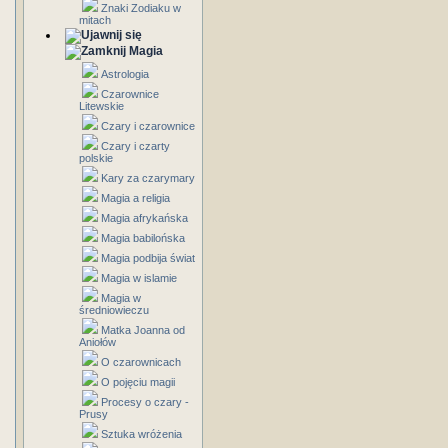
Znaki Zodiaku w
mitach
Magia
Astrologia
Czarownice
Litewskie
Czary i czarownice
Czary i czarty
polskie
Kary za czarymary
Magia a religia
Magia afrykańska
Magia babilońska
Magia podbija świat
Magia w islamie
Magia w
średniowieczu
Matka Joanna od
Aniołów
O czarownicach
O pojęciu magii
Procesy o czary -
Prusy
Sztuka wróżenia