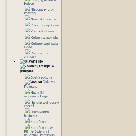
Polsce
Nieodparty urok
kastracji
Nowa duchowość
Piwo - napój Bogów
Policja duchowa
Religia i wspólnota
Religijne wędrówki
ludów
Różaniec na
zdrowie
Religie a
polityka
Boska polityka
Doktryna
Reagana
Hezbollah
wojownicy Boga
Historia wolności w
chrześ.
Islam kontra
hinduizm
Kara śmierci
Kara śmierci w
Piśmie Świętym i
nauczaniu katolickim