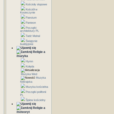
Kościoły słupowe
Kościół w
Kosieczynie
Paestum
Panteon
Początki
architektury PL
Tadż Mahal
Świątynie
buddyjskie
Religie a
muzyka
Hymn
Kolęda
Muzyka Wed
Muzyka
hebrajska
Muzyka kościelna
Początki polifonii
PL
Śpiew kościelny
Religie a
meteoryt