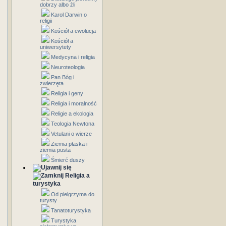
dobrzy albo źli
Karol Darwin o
religii
Kościół a ewolucja
Kościół a
uniwersytety
Medycyna i religia
Neuroteologia
Pan Bóg i
zwierzęta
Religia i geny
Religia i moralność
Religie a ekologia
Teologia Newtona
Vetulani o wierze
Ziemia płaska i
ziemia pusta
Śmierć duszy
Religia a
turystyka
Od pielgrzyma do
turysty
Tanatoturystyka
Turystyka