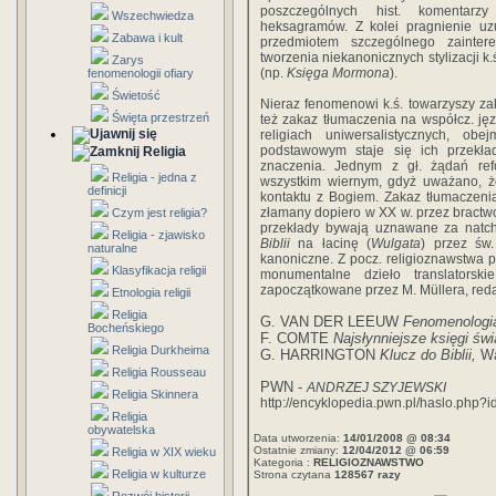
poszczególnych hist. komentarzy 
Wszechwiedza
heksagramów. Z kolei pragnienie uz
Zabawa i kult
przedmiotem szczególnego zainter
tworzenia niekanonicznych stylizacji k
Zarys
(np.
Księga Mormona
).
fenomenologii ofiary
Świetość
Nieraz fenomenowi k.ś. towarzyszy zak
Święta przestrzeń
też zakaz tłumaczenia na współcz. jęz
religiach uniwersalistycznych, ob
podstawowym staje się ich przekład,
Religia
znaczenia. Jednym z gł. żądań ref
Religia - jedna z
wszystkim wiernym, gdyż uważano, że
definicji
kontaktu z Bogiem. Zakaz tłumaczen
złamany dopiero w XX w. przez bractwo 
Czym jest religia?
przekłady bywają uznawane za natc
Religia - zjawisko
Biblii
na łacinę (
Wulgata
) przez św
naturalne
kanoniczne. Z pocz. religioznawstwa 
Klasyfikacja religii
monumentalne dzieło translatorsk
zapoczątkowane przez M. Müllera, reda
Etnologia religii
Religia
G. VAN DER LEEUW
Fenomenologia 
Bocheńskiego
F. COMTE
Najsłynniejsze księgi świ
Religia Durkheima
G. HARRINGTON
Klucz do Biblii,
Wa
Religia Rousseau
PWN -
ANDRZEJ SZYJEWSKI
Religia Skinnera
http://encyklopedia.pwn.pl/haslo.php
Religia
obywatelska
Data utworzenia:
14/01/2008 @ 08:34
Ostatnie zmiany:
12/04/2012 @ 06:59
Religia w XIX wieku
Kategoria :
RELIGIOZNAWSTWO
Religia w kulturze
Strona czytana
128567 razy