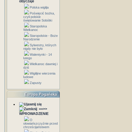
obyczaje
Polska wigilja
Poświęcić bożka,
czyli polskie
świętowanie Sobótki
Staropolska
Wielkanoc
Staropolskie - Boże
Narodzenie
Sylwestry, których
nigdy nie było
Walentynki - 14
lutego
Wielkanoc dawniej i
dziś
Wigilijne wierzenia
ludowe
Zapusty
Europa Pogańska
==>>
WPROWADZENIE
O
słowiańszczyźnie przed
chrześcijaństwem