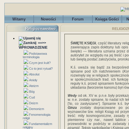
Witamy
Nowości
Forum
Księga Gości
N
Religioznawstwo
RELIGIOZN
==>>
ŚWIĘTE KSIĘGI
, część literatury re
zawierająca zapis doktryny lub opi
WPROWADZENIE
święte) — literatura uznana przez 
Podstawowa
autorytet ze względu na jej treść i 
terminologia
lub świętą postać założyciela, prorok
Czym jest kult?
K.ś. uważa się bądź za bezpośredn
Co to jest rytuał?
spisane pod ich natchnieniem (
Ko
Absolut
rozwinęły się w religiach społeczno
w społecznościach trad. ich funkcj
Anioły
reguły k.ś. przed spisaniem funkcjon
Ateizm
układania (tworzenie kanonu) był rów
Bóg
Wedy
od ok. XV w. p.n.e. były przeka
Cud
w. n.e. zostały spisane, to nadal ich 
Deizm
[‘to, co zasłyszane’]. Spisanie k.ś
Ginza
zostały dopracowane po pod
Demonizm
wyznawców tzw. religii Ksiąg od przym
Fenomenologia
treść: mity kosmogoniczne, zasady r
religii
plemienne czy nar., nawet tablice 
przewodniki w podróży w zaświaty (
Fundamentalizm
religijny
piramid
,
Teksty sarkofagów
i
Księga um