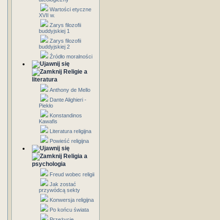
Wartości etyczne
XVII w.
Zarys filozofii
buddyjskiej 1
Zarys filozofii
buddyjskiej 2
Źródło moralności
Religie a
literatura
Anthony de Mello
Dante Alighieri -
Piekło
Konstandinos
Kawafis
Literatura religijna
Powieść religijna
Religia a
psychologia
Freud wobec religii
Jak zostać
przywódcą sekty
Konwersja religijna
Po końcu świata
Przeżycie