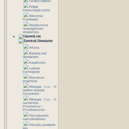
Okolice Bałtyku
Religie
Indoeuropejczyków
Wierzenia
Prasłowian
Współczesne
neopogaństwo
słowiańskie
Słowianie
Arkona
Badania nad
Słowianami
Kupalnocka
Ludowe
kosmogonie
Mazowsze
pogańskie
Mitologia - 1 cz. - O
wielkim dzbanie
Zerywanów
Mitologia - 2 cz. - O
narodzeniu
Przestworzy i
Przedstworzów
Obrzędowość
starosłowiańska
Obrzędy powitania
lata