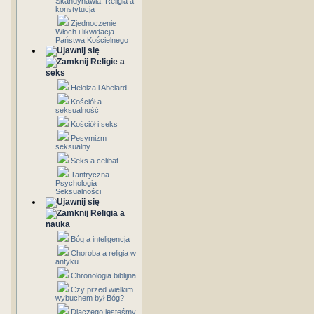
Skandynawia: Religia a
konstytucja
Zjednoczenie
Włoch i likwidacja
Państwa Kościelnego
Religie a
seks
Heloiza i Abelard
Kościół a
seksualność
Kościół i seks
Pesymizm
seksualny
Seks a celibat
Tantryczna
Psychologia
Seksualności
Religia a
nauka
Bóg a inteligencja
Choroba a religia w
antyku
Chronologia biblijna
Czy przed wielkim
wybuchem był Bóg?
Dlaczego jesteśmy