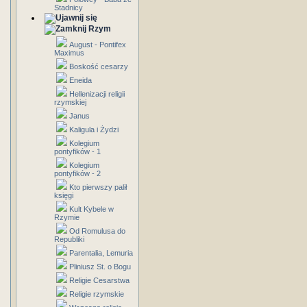
Stadnicy
Rzym
August - Pontifex
Maximus
Boskość cesarzy
Eneida
Hellenizacji religii
rzymskiej
Janus
Kaligula i Żydzi
Kolegium
pontyfików - 1
Kolegium
pontyfików - 2
Kto pierwszy palił
księgi
Kult Kybele w
Rzymie
Od Romulusa do
Republiki
Parentalia, Lemuria
Pliniusz St. o Bogu
Religie Cesarstwa
Religie rzymskie