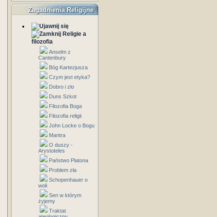
Zagadnienia Religijne
Religie a
filozofia
Anselm z
Cantenbury
Bóg Kartezjusza
Czym jest etyka?
Dobro i zlo
Duns Szkot
Filozofia Boga
Filozofia religii
John Locke o Bogu
Mantra
O duszy -
Arystoteles
Państwo Platona
Problem zła
Schopenhauer o
woli
Sen w którym
żyjemy
Traktat
ateologiczny