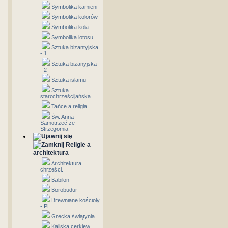
Symbolika kamieni
Symbolika kolorów
Symbolika koła
Symbolika lotosu
Sztuka bizantyjska
- 1
Sztuka bizanyjska
- 2
Sztuka islamu
Sztuka
starochrześcijańska
Tańce a religia
Św. Anna
Samotrzeć ze
Strzegomia
Religie a
architektura
Architektura
chrześci.
Babilon
Borobudur
Drewniane kościoły
- PL
Grecka świątynia
Kaliska cerkiew