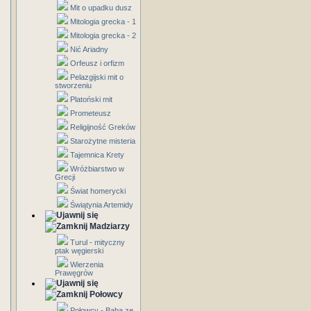
Mit o upadku dusz
Mitologia grecka - 1
Mitologia grecka - 2
Nić Ariadny
Orfeusz i orfizm
Pelazgijski mit o
stworzeniu
Platoński mit
Prometeusz
Religijność Greków
Starożytne misteria
Tajemnica Krety
Wróżbiarstwo w
Grecji
Świat homerycki
Świątynia Artemidy
Madziarzy
Turul - mityczny
ptak węgierski
Wierzenia
Prawęgrów
Połowcy
Połowcy - Baba ze