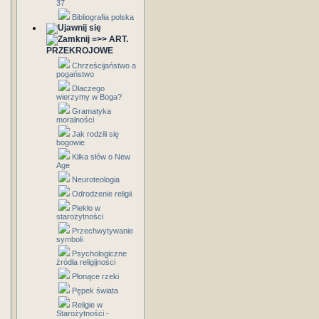
37
Bibliografia polska
=>> ART.
PRZEKROJOWE
Chrześcijaństwo a
pogaństwo
Dlaczego
wierzymy w Boga?
Gramatyka
moralności
Jak rodzili się
bogowie
Kilka słów o New
Age
Neuroteologia
Odrodzenie religii
Piekło w
starożytności
Przechwytywanie
symboli
Psychologiczne
źródła religijności
Płonące rzeki
Pępek świata
Religie w
Starożytności -