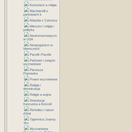
Komunizm a religia
Machiavelli o
państwach k
Matylda z Canossy
Mieszko I religia i
polityka
Neokonserwatyzm
w USA
Neopoganizm w
Niemczech
Pacelli i Pavelic
Państwo i związki
wyznaniowe
Pierwsza
Poprawka
Prawo wyznaniowe
Religia i
demokracja
Religie a wojna
Rewolucja
francuska a Kościół
Richelieu i raison
d'état
Tajemnica Joanny
'Arc
Wyznaniowa