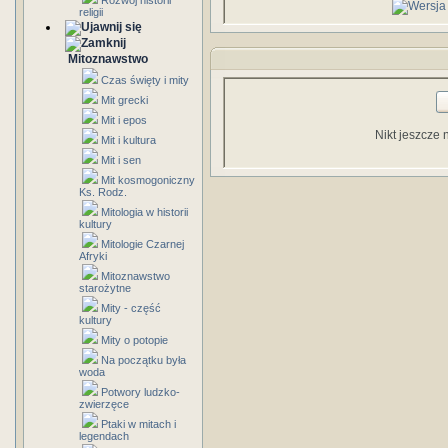
Rozwój historii
religii
Mitoznawstwo
Czas święty i mity
Mit grecki
Mit i epos
Nikt jeszcze 
Mit i kultura
Mit i sen
Mit kosmogoniczny
Ks. Rodz.
Mitologia w historii
kultury
Mitologie Czarnej
Afryki
Mitoznawstwo
starożytne
Mity - część
kultury
Mity o potopie
Na początku była
woda
Potwory ludzko-
zwierzęce
Ptaki w mitach i
legendach