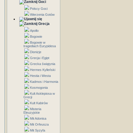
Goci
Polscy Goci
Wierzenia Gotów
Grecja
Apollo
Bogowie
Bogowie w
tragediach Eurypidesa
Dionizje
Grecja i Egipt
Grecka świątynia
Hermes Kylleński
Hestia i Westa
Kadmos i Harmonia
Kosmogonia
Kult Asklepiosa w
Grecji
Kult Kabirów
Misteria
Eleuzyjskie
Mit Adonisa
Mit Orfeusza
Mit Syzyfa