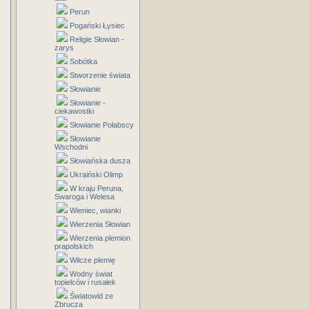
Perun
Pogański Łysiec
Religie Słowian -
zarys
Sobótka
Stworzenie świata
Słowianie
Słowianie -
ciekawostki
Słowianie Połabscy
Słowianie
Wschodni
Słowiańska dusza
Ukraiński Olimp
W kraju Peruna,
Swaroga i Welesa
Wieniec, wianki
Wierzenia Słowian
Wierzenia plemion
prapolskich
Wilcze plemię
Wodny świat
topielców i rusałek
Światowid ze
Zbrucza