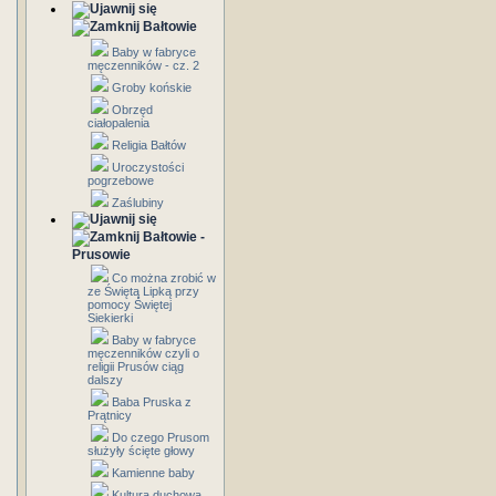
Bałtowie
Baby w fabryce
męczenników - cz. 2
Groby końskie
Obrzęd
ciałopalenia
Religia Bałtów
Uroczystości
pogrzebowe
Zaślubiny
Bałtowie -
Prusowie
Co można zrobić w
ze Świętą Lipką przy
pomocy Świętej
Siekierki
Baby w fabryce
męczenników czyli o
religii Prusów ciąg
dalszy
Baba Pruska z
Prątnicy
Do czego Prusom
służyły ścięte głowy
Kamienne baby
Kultura duchowa