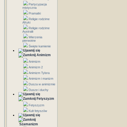
Partycypacja
mistyczna
Pramatki
Religie rodzime
Afryki
Religie rodzime
Australii
Wierzenia
pierwotne
Święte kamienie
Animizm
Animizm
Animizm 2
Animizm Tylora
Animizm i manizm
Dusza w animizmie
Dusze i duchy
Fetyszyzm
Fetyszyzm
Kult fetyszów
Szamanizm