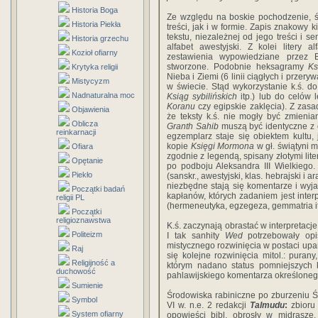
Historia Boga
Ze względu na boskie pochodzenie, ś
Historia Piekła
treści, jak i w formie. Zapis znakow
tekstu, niezależnej od jego treści i 
Historia grzechu
alfabet awestyjski. Z kolei litery 
Kozioł ofiarny
zestawienia wypowiedziane przez 
stworzone. Podobnie heksagramy
Ks
Krytyka religii
Nieba i Ziemi (6 linii ciągłych i przer
Mistycyzm
w świecie. Stąd wykorzystanie k.ś. do
Nadnaturalna moc
Ksiąg sybilińskich
itp.) lub do celów 
Koranu
czy egipskie zaklęcia). Z zasad
Objawienia
że teksty k.ś. nie mogły być zmienia
Oblicza
Granth Sahib
muszą być identyczne z o
reinkarnacji
egzemplarz staje się obiektem kultu,
kopie
Księgi Mormona
w gł. świątyni 
Ofiara
zgodnie z legendą, spisany złotymi lit
Opętanie
po podboju Aleksandra III Wielkiego
Piekło
(sanskr., awestyjski, klas. hebrajski i a
niezbędne stają się komentarze i wyja
Początki badań
kapłanów, których zadaniem jest interp
religii PL
(hermeneutyka, egzegeza, gemmatria it
Początki
religioznawstwa
K.ś. zaczynają obrastać w interpretacj
Politeizm
I tak sanhity
Wed
potrzebowały opi
mistycznego rozwinięcia w postaci upan
Raj
się kolejne rozwinięcia mitol.: pura
Religijność a
którym nadano status pomniejszych k
duchowość
pahlawijskiego komentarza określone
Sumienie
Środowiska rabiniczne po zburzeniu Ś
Symbol
VI w. n.e. 2 redakcji
Talmudu
:
zbioru 
System ofiarny
opowieści bibl. obrosły w midrasze