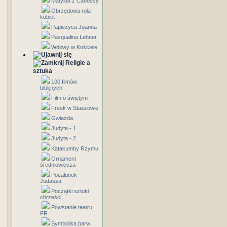
Matylda z Canossy
Obrzędowa rola
kobiet
Papieżyca Joanna
Pasqualina Lehner
Wdowy w Kościele
Religie a
sztuka
100 filmów
biblijnych
Film o świętym
Fresk w Staszowie
Gwiazda
Judyta - 1
Judyta - 2
Katakumby Rzymu
Ornament
średniowiecza
Pocałunek
Judasza
Początki sztuki
chrześci.
Powstanie teatru
FR
Symbolika barw