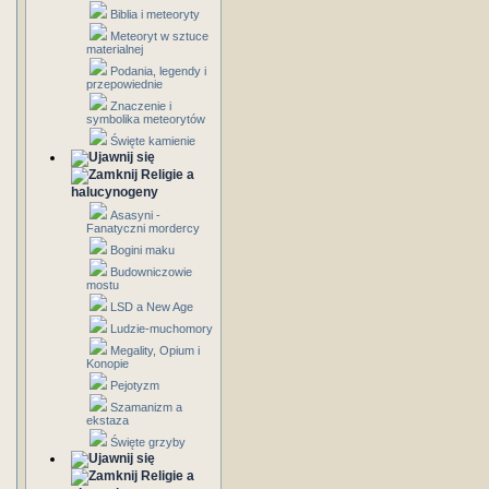
Biblia i meteoryty
Meteoryt w sztuce
materialnej
Podania, legendy i
przepowiednie
Znaczenie i
symbolika meteorytów
Święte kamienie
Religie a
halucynogeny
Asasyni -
Fanatyczni mordercy
Bogini maku
Budowniczowie
mostu
LSD a New Age
Ludzie-muchomory
Megality, Opium i
Konopie
Pejotyzm
Szamanizm a
ekstaza
Święte grzyby
Religie a