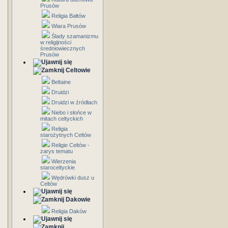
Prusów
Religia Bałtów
Wiara Prusów
Ślady szamanizmu
w religijności
średniowiecznych
Prusów
Celtowie
Beltaine
Druidzi
Druidzi w źródłach
Niebo i słońce w
mitach celtyckich
Religia
starożytnych Celtów
Religie Celtów -
zarys tematu
Wierzenia
staroceltyckie
Wędrówki dusz u
Celtów
Dakowie
Religia Daków