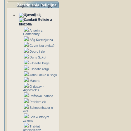
Zagadnienia Religijne
Religie a
filozofia
Anselm z
Cantenbury
Bóg Kartezjusza
Czym jest etyka?
Dobro i zlo
Duns Szkot
Filozofia Boga
Filozofia religii
John Locke o Bogu
Mantra
O duszy -
Arystoteles
Państwo Platona
Problem zła
Schopenhauer o
woli
Sen w którym
żyjemy
Traktat
ateologiczny