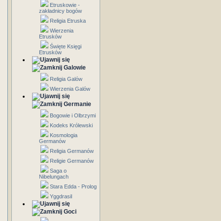
Etruskowie -
zakładnicy bogów
Religia Etruska
Wierzenia
Etrusków
Święte Księgi
Etrusków
Galowie
Religia Galów
Wierzenia Galów
Germanie
Bogowie i Olbrzymi
Kodeks Królewski
Kosmologia
Germanów
Religia Germanów
Religie Germanów
Saga o
Nibelungach
Stara Edda - Prolog
Yggdrasil
Goci