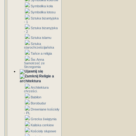
Symbolika kolorów
Symbolika koła
Symbolika lotosu
Sztuka bizantyjska
- 1
Sztuka bizanyjska
- 2
Sztuka islamu
Sztuka
starochrześcijańska
Tańce a religia
Św. Anna
Samotrzeć ze
Strzegomia
Religie a
architektura
Architektura
chrześci.
Babilon
Borobudur
Drewniane kościoły
- PL
Grecka świątynia
Kaliska cerkiew
Kościoły słupowe