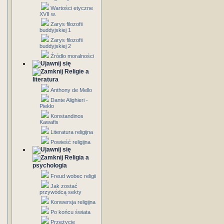
Wartości etyczne
XVII w.
Zarys filozofii
buddyjskiej 1
Zarys filozofii
buddyjskiej 2
Źródło moralności
Religie a
literatura
Anthony de Mello
Dante Alighieri -
Piekło
Konstandinos
Kawafis
Literatura religijna
Powieść religijna
Religia a
psychologia
Freud wobec religii
Jak zostać
przywódcą sekty
Konwersja religijna
Po końcu świata
Przeżycie