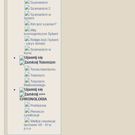
Szamanizm
Szamanizm 2
Szamanizm w
Syberii
Kim jest szaman?
Mity
kosmogoniczne Syberii
Religie Azji i Syberii
- zarys tematu
Szamanizm w
Korei
Totemizm
Teoria totemizmu
Totemizm
Totemizm
Malinowskiego
=>>
CHRONOLOGIA
Prehistoria
Pierwsze
cywilizacje
Wielkie rewolucje
duchowe VII - IV w.
p.n.e