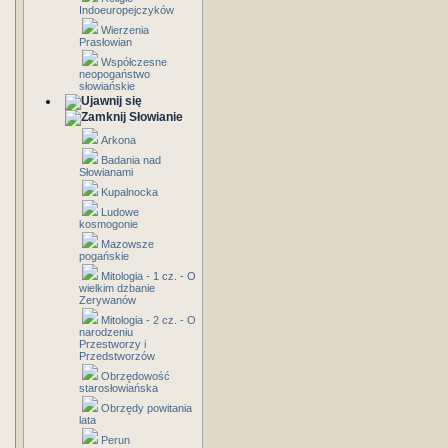
Indoeuropejczyków
Wierzenia
Prasłowian
Współczesne
neopogaństwo
słowiańskie
Słowianie
Arkona
Badania nad
Słowianami
Kupalnocka
Ludowe
kosmogonie
Mazowsze
pogańskie
Mitologia - 1 cz. - O
wielkim dzbanie
Zerywanów
Mitologia - 2 cz. - O
narodzeniu
Przestworzy i
Przedstworzów
Obrzędowość
starosłowiańska
Obrzędy powitania
lata
Perun