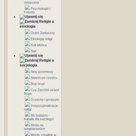
mistyczne
Psychologia r.
Freuda
Religie a
etnologia
Dzień Zaduszny
Etnologia religii
Kult słońca
Sati
Religie a
socjologia
Akty przemocy
Ateizm po czesku
Brat brud
Czy Zachód utracił
Boga
Grzechy i grzeszki
Instytucjonalizacja
religii
McJudaizm -
Kabała dla każdego!
Moda na
wegetarianizm
Mordy rytualne w