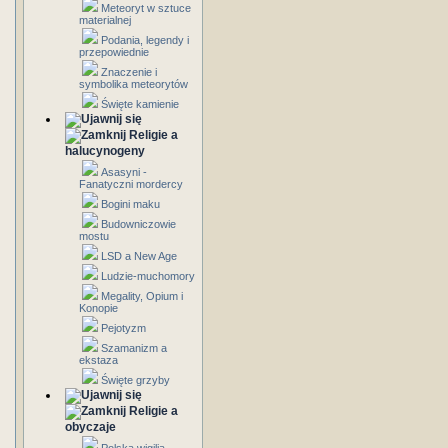
Meteoryt w sztuce
materialnej
Podania, legendy i
przepowiednie
Znaczenie i
symbolika meteorytów
Święte kamienie
Religie a
halucynogeny
Asasyni -
Fanatyczni mordercy
Bogini maku
Budowniczowie
mostu
LSD a New Age
Ludzie-muchomory
Megality, Opium i
Konopie
Pejotyzm
Szamanizm a
ekstaza
Święte grzyby
Religie a
obyczaje