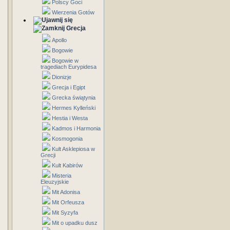
Polscy Goci
Wierzenia Gotów
Grecja
Apollo
Bogowie
Bogowie w
tragediach Eurypidesa
Dionizje
Grecja i Egipt
Grecka świątynia
Hermes Kylleński
Hestia i Westa
Kadmos i Harmonia
Kosmogonia
Kult Asklepiosa w
Grecji
Kult Kabirów
Misteria
Eleuzyjskie
Mit Adonisa
Mit Orfeusza
Mit Syzyfa
Mit o upadku dusz