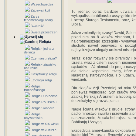
Wszechwiedza
Zabawa i kult
Tu jednak coraz bardziej utrwala
wykopaliska babilońsko-assyryjskie st
Zarys
i oceny Starego Testamentu, oraz, ż
fenomenologii ofiary
BibIja.
Świetość
Święta przestrzeń
Jakże zmieniły się czasy! Dawid, Salom
przed nim na 8 wieków Abraham, i o
najdrobniejszego szczegółu - wydawało
Religia
słuchało nawet opowieści o począ
Religia - jedna z
najbystrzejsze ulegały urokowi mister
definicji
Teraz, kiedy rozwarły się piramidy i
Czym jest religia?
Izraela wraz z całem swojem piśmien
Religia - zjawisko
sąsiadów. - Aż niemal do progu naszy
naturalne
dla siebie: wspominał czasy, które 
Klasyfikacja religii
klasyczną starożytnością, i o ludach
wiedzieli.
Etnologia religii
Religia
Dla dziejów Azji Przedniej od roku 
Bocheńskiego
ponieważ widnokrąg tych krajów tw
Religia Durkheima
Zatoką Perską i Araratem a Etiopją, p
doczekałyby się rozwiązania.
Religia Rousseau
Religia Skinnera
Nagle ściana wieków z drugiej strony
padło mnóstwo światła i przewiało a pr
Religia
nas znaczenie, że cała hebrajska staro
obywatelska
Babilonją i Assyrją.
Religia w XIX wieku
Religia w kulturze
Ekspedycja amerykańska odkopała w N
kupieckiej "Muraszu i Synowie" z czas