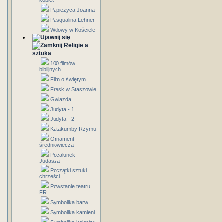
kobiet
Papieżyca Joanna
Pasqualina Lehner
Wdowy w Kościele
Religie a
sztuka
100 filmów
biblijnych
Film o świętym
Fresk w Staszowie
Gwiazda
Judyta - 1
Judyta - 2
Katakumby Rzymu
Ornament
średniowiecza
Pocałunek
Judasza
Początki sztuki
chrześci.
Powstanie teatru
FR
Symbolika barw
Symbolika kamieni