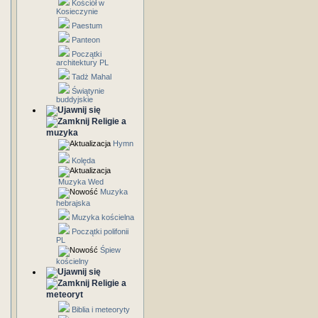
Kościół w
Kosieczynie
Paestum
Panteon
Początki
architektury PL
Tadż Mahal
Świątynie
buddyjskie
Religie a
muzyka
Hymn
Kolęda
Muzyka Wed
Muzyka
hebrajska
Muzyka kościelna
Początki polifonii
PL
Śpiew
kościelny
Religie a
meteoryt
Biblia i meteoryty