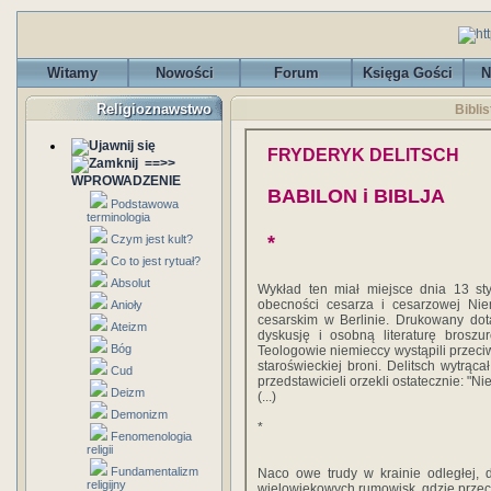
Witamy
Nowości
Forum
Księga Gości
N
Religioznawstwo
Biblis
FRYDERYK DELlTSCH
==>>
WPROWADZENIE
BABILON i BIBLJA
Podstawowa
terminologia
*
Czym jest kult?
Co to jest rytuał?
Absolut
Wykład ten miał miejsce dnia 13 sty
obecności cesarza i cesarzowej Nie
Anioły
cesarskim w Berlinie. Drukowany dot
Ateizm
dyskusję i osobną literaturę broszu
Bóg
Teologowie niemieccy wystąpili przeci
staroświeckiej broni. Delitsch wytrąca
Cud
przedstawicieli orzekli ostatecznie: "N
Deizm
(...)
Demonizm
*
Fenomenologia
religii
Fundamentalizm
Naco owe trudy w krainie odległej, 
religijny
wielowiekowych rumowisk, gdzie przecie