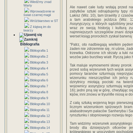
Wiedźmy znad
Warty
Ale nawet całe ludy wstają przed na
zabytków sztuki odnajdujemy typy r
Wprowadzenie w
świat czarnej magii
Lakisz (Wiz. 10), tam Izraelity z czas
a tam arabskiego jeźdzca (Wiz. 12
Wróżbiarstwo w ST
Assyryjczycy, o których sądziliśmy je
Z klątwą im do
wraz ze swoją historją i kulturą z
twarzy
najmniejszych szczegółów znani dzięk
werset ksiąg prorockich zyskał barwną i
Bibliografia
"Patrz, oto nadbiegają wielkim pęde
żaden nie zdrzemnie się, ni uśnie, żad
Bibliografia 1
trzewika. Ostrzone ich strzały a łuki 
Bibliografia 2
wozów jako burzliwy wiatr. Ryczą jako lw
Bibliografia 3
Tak maluje wymownemi słowy prorok Iz
Bibliografia 4
przed sobą wizerunek tych wojsk assyry
pomocy taranów szturmują nieprzyjac
Bibliografia 5
wizerunku nieszczęśliwi ich jeńcy r
Bibliografia 6
dzirytnicy miotają pociski na twier
wojownicy assyryjscy szturmują wzgór
Bibliografia 7
16); jedni pną się w górę, chwytając si
Bibliografia 8
kijów, inni znowu w tryumfie niosą w d
Bibliografia 9
Z całą sztuką wojenną tego pierwszeg
Bibliografia 10
licznym wizerunkom spiżowych bram 
Bibliografia 11
alabastrowym pałaców Sanheryba i Sar
rynsztunku i stopniowego rozwoju tego
Bibliografia 12
Bibliografia 13
Tam widzimy wizerunek assyryjskiego o
brody dla dzisiejszych oficerów j
Bibliografia 14
królewskiego w uroczystym pochodzie 