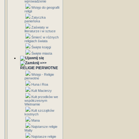
wprowadzenie
Wstęp do geografii
religii
Zatyczka
panieńska
Zaświaty w
literaturze i w sztuce
Śmierć w różnych
religiach świata
Święte księgi
Święte miasta
=>>
RELIGIE PIERWOTNE
Wstęp - Religie
pierwotne
Huna i Roa
Kult Macierzy
Kult przodków we
współczesnym
Wietnamie
Kult szczątków
kostnych
Mana
Najstarsze religie
Malty
Najstasze religie