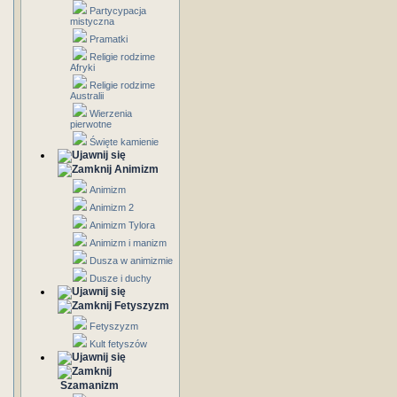
Partycypacja
mistyczna
Pramatki
Religie rodzime
Afryki
Religie rodzime
Australii
Wierzenia
pierwotne
Święte kamienie
Animizm
Animizm
Animizm 2
Animizm Tylora
Animizm i manizm
Dusza w animizmie
Dusze i duchy
Fetyszyzm
Fetyszyzm
Kult fetyszów
Szamanizm