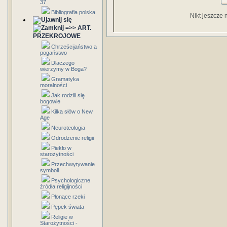
37
Bibliografia polska
Nikt jeszcze 
=>> ART.
PRZEKROJOWE
Chrześcijaństwo a
pogaństwo
Dlaczego
wierzymy w Boga?
Gramatyka
moralności
Jak rodzili się
bogowie
Kilka słów o New
Age
Neuroteologia
Odrodzenie religii
Piekło w
starożytności
Przechwytywanie
symboli
Psychologiczne
źródła religijności
Płonące rzeki
Pępek świata
Religie w
Starożytności -