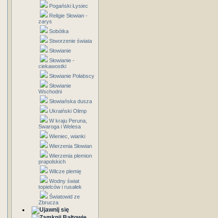
Pogański Łysiec
Religie Słowian -
zarys
Sobótka
Stworzenie świata
Słowianie
Słowianie -
ciekawostki
Słowianie Połabscy
Słowianie
Wschodni
Słowiańska dusza
Ukraiński Olimp
W kraju Peruna,
Swaroga i Welesa
Wieniec, wianki
Wierzenia Słowian
Wierzenia plemion
prapolskich
Wilcze plemię
Wodny świat
topielców i rusałek
Światowid ze
Zbrucza
Bałtowie