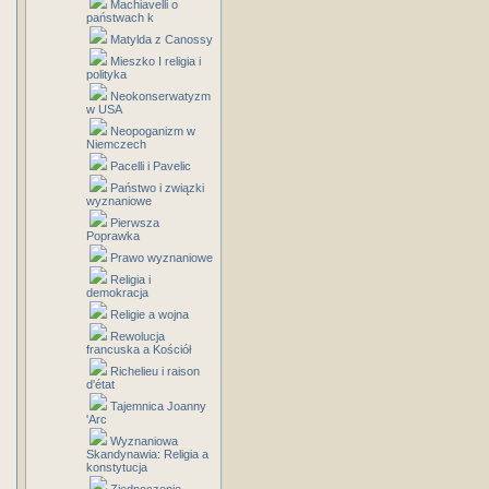
Machiavelli o
państwach k
Matylda z Canossy
Mieszko I religia i
polityka
Neokonserwatyzm
w USA
Neopoganizm w
Niemczech
Pacelli i Pavelic
Państwo i związki
wyznaniowe
Pierwsza
Poprawka
Prawo wyznaniowe
Religia i
demokracja
Religie a wojna
Rewolucja
francuska a Kościół
Richelieu i raison
d'état
Tajemnica Joanny
'Arc
Wyznaniowa
Skandynawia: Religia a
konstytucja