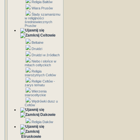
Religia Bałtów
Wiara Prusów
Ślady szamanizmu
w religijności
średniowiecznych
Prusów
Celtowie
Beltaine
Druidzi
Druidzi w źródłach
Niebo i słońce w
mitach celtyckich
Religia
starożytnych Celtów
Religie Celtów -
zarys tematu
Wierzenia
staroceltyckie
Wędrówki dusz u
Celtów
Dakowie
Religia Daków
Etruskowie