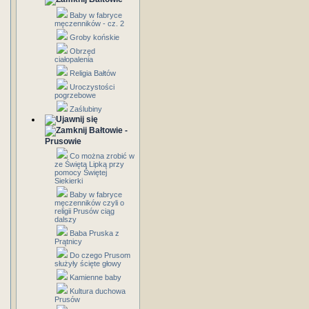
Baby w fabryce
męczenników - cz. 2
Groby końskie
Obrzęd
ciałopalenia
Religia Bałtów
Uroczystości
pogrzebowe
Zaślubiny
Bałtowie -
Prusowie
Co można zrobić w
ze Świętą Lipką przy
pomocy Świętej
Siekierki
Baby w fabryce
męczenników czyli o
religii Prusów ciąg
dalszy
Baba Pruska z
Prątnicy
Do czego Prusom
służyły ścięte głowy
Kamienne baby
Kultura duchowa
Prusów