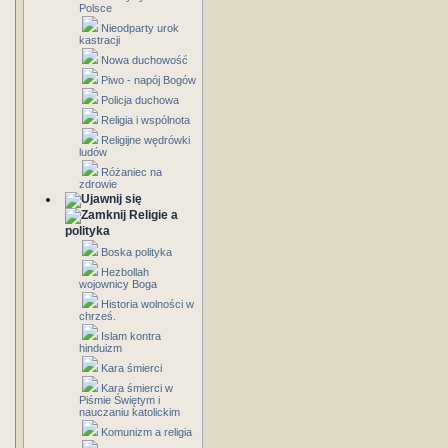
Polsce
Nieodparty urok
kastracji
Nowa duchowość
Piwo - napój Bogów
Policja duchowa
Religia i wspólnota
Religijne wędrówki
ludów
Różaniec na
zdrowie
Religie a
polityka
Boska polityka
Hezbollah
wojownicy Boga
Historia wolności w
chrześ.
Islam kontra
hinduizm
Kara śmierci
Kara śmierci w
Piśmie Świętym i
nauczaniu katolickim
Komunizm a religia