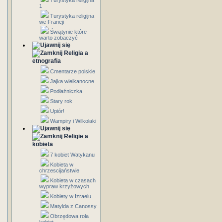
Turystyka religijna
1
Turystyka religijna
we Francji
Świątynie które
warto zobaczyć
Religia a
etnografia
Cmentarze polskie
Jajka wielkanocne
Podłaźniczka
Stary rok
Upiór!
Wampiry i Wilkołaki
Religie a
kobieta
7 kobiet Watykanu
Kobieta w
chrzescijaństwie
Kobieta w czasach
wypraw krzyżowych
Kobiety w Izraelu
Matylda z Canossy
Obrzędowa rola