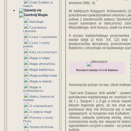
Znaki Zodiaku w
wodzem (Wiz. 3).
mitach
W biblijnych Księgach Królewskich (2 
Magia
południowo-palestyńskiem mieście Lakis
jednej z płaskorzeźb pałacu Sanhery
Astrologia
swym namiotem w obliczności zdoby
Wszystkiego, król Assuru, siadł na troni
Czarownice
Litewskie
A znowu babilońskiego przeciwnika
Czary i czarownice
wedle biblji (2 Król. XX, 12) listy
Czary i czarty
płaskorzeźba dyorytowa, przechowywa
polskie
Babilonu i otrzymuje od łaskawego pan
Kary za czarymary
Magia a religia
Magia afrykańska
Magia babilońska
Merodach-baladan III król Babilonu
Magia podbija świat
Magia w islamie
Auramazdy poluje na lwy; obok inskrypc
Magia w
średniowieczu
"Jam jest Darjusz, król wielki" - pr
Matka Joanna od
państwowa najstarszego ze znanych n
Aniołów
ali t. j. Sargon I. z 3-go a może nawe
którym legenda głosi, że nie znał s
O czarownicach
ponieważ stryj nie troszczył się o 
O pojęciu magii
opłakanych: w Azupiran nad Eufratem m
sitowia, zalepiła pokrywę smołą, złoż
Procesy o czary -
Prusy
roznosiciela wody, ten okazał mi dobr
ogrodnikiem uczynił u siebie - aż polubi
Sztuka wróżenia
ludźmi.