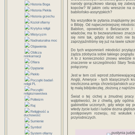
narody gorączkowo starają się zabez
Historia Boga
kopców? W jakim celu wreszcie na ob
Historia Piekła
babilońsko-assyryjskich?
Historia grzechu
Na wszystkie te pytania znajdujemy je
Kozioł ofiarny
o Bibiję. Od najwcześniejszej młodoś
Krytyka religii
Babilon, opowieści o Belzacarze i
władców, ma to bezwarunkowo znaczenie
Mistycyzm
się nimi tak, gdyby śród nich nie b
Nadnaturalna moc
zaprzyjaźniliśmy się już na ławie szkoln
Objawienia
Do tych wspomnień młodości przyłącz
Oblicza
żądza zdobycia sobie takiego poglądu n
reinkarnacji
A to z konieczności znowu wiedzie na
Ofiara
znaczenie w szczególności Stary Test
połączony.
Opętanie
Piekło
Jest w tem coś wprost zdumiewająceg
Anglji, Ameryce - tych klasycznych kr
Początki badań
niezliczona armja chrześcijańskich uc
religii PL
tę małą bibljoteczkę, złożoną z najróżn
Początki
religioznawstwa
Świat o tej cichej a żmudnej pracy 
Politeizm
wątpliwości, że z chwilą, gdy ogóln
gabinetów uczonych, gdy wleje się pot
Raj
wtedy życie ludzi i ludów dozna głębsz
Religijność a
postępowym rozwoju, niż wskutek n
duchowość
przyrodniczych.
Sumienie
Symbol
System ofiarny