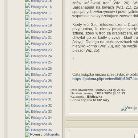
Bibliografia 15
znów królewski tron (Wiz. 20). W
Bibliografia 16
Sardanapala na łowach (Wiz. 21), z
specjalnych zwierzyńców i przemyślnie 
Bibliografia 17
wspaniałe okazy czekające zawsze dni
Bibliografia 18
Kiedy król Saul młodzieńczemu Dawid
Bibliografia 19
przypomina, że nieraz pasając trzod
Bibliografia 20
sztukę, szedł w trop za drapieżcem, ub
chwytał go za kudły grzywy i kładł 
Bibliografia 21
Assyrji. Dlatego na płaskorzeźbach w
Bibliografia 22
nietylko konno (Wiz. 23), lub na wozie
Bibliografia 23
pieszo (Wiz. 25).
Bibliografia 24
*
Bibliografia 25
Bibliografia 26
Całą książkę można przeczytać w bibl
Bibliografia 27
https://polona.pl/preview/6dfb6947-
Bibliografia 28
Bibliografia 29
Data utworzenia:
09/02/2024 @ 21:46
Bibliografia 30
Ostatnie zmiany:
10/02/2024 @ 00:19
Kategoria :
Biblistyka
Bibliografia 31
Strona czytana
61132 razy
Bibliografia 32
Bibliografia 33
Bibliografia 34
Bibliografia 35
Bibliografia 36
Bibliografia