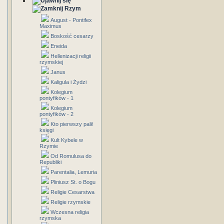
Rzym
August - Pontifex
Maximus
Boskość cesarzy
Eneida
Hellenizacji religii
rzymskiej
Janus
Kaligula i Żydzi
Kolegium
pontyfików - 1
Kolegium
pontyfików - 2
Kto pierwszy palił
księgi
Kult Kybele w
Rzymie
Od Romulusa do
Republiki
Parentalia, Lemuria
Pliniusz St. o Bogu
Religie Cesarstwa
Religie rzymskie
Wczesna religia
rzymska