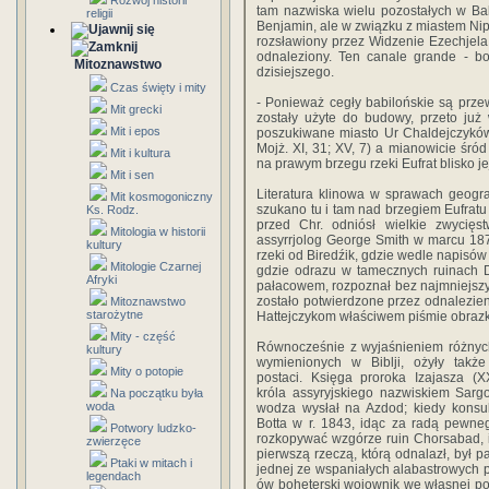
Rozwój historii
tam nazwiska wielu pozostałych w Ba
religii
Benjamin, ale w związku z miastem Nip
rozsławiony przez Widzenie Ezechjela k
odnaleziony. Ten canale grande - bo
Mitoznawstwo
dzisiejszego.
Czas święty i mity
- Ponieważ cegły babilońskie są prz
Mit grecki
zostały użyte do budowy, przeto już
Mit i epos
poszukiwane miasto Ur Chaldejczyków
Mojż. XI, 31; XV, 7) a mianowicie śró
Mit i kultura
na prawym brzegu rzeki Eufrat blisko je
Mit i sen
Literatura klinowa w sprawach geogra
Mit kosmogoniczny
szukano tu i tam nad brzegiem Eufrat
Ks. Rodz.
przed Chr. odniósł wielkie zwycięs
Mitologia w historii
assyrrjolog George Smith w marcu 187
kultury
rzeki od Biredźik, gdzie wedle napisów 
Mitologie Czarnej
gdzie odrazu w tamecznych ruinach D
Afryki
pałacowem, rozpoznał bez najmniejszy
zostało potwierdzone przez odnalezien
Mitoznawstwo
starożytne
Hattejczykom właściwem piśmie obrazk
Mity - część
Równocześnie z wyjaśnieniem różnyc
kultury
wymienionych w Biblji, ożyły także
Mity o potopie
postaci. Księga proroka Izajasza (
króla assyryjskiego nazwiskiem Sarg
Na początku była
woda
wodza wysłał na Azdod; kiedy konsul
Botta w r. 1843, idąc za radą pewne
Potwory ludzko-
rozkopywać wzgórze ruin Chorsabad, 
zwierzęce
pierwszą rzeczą, którą odnalazł, był 
Ptaki w mitach i
jednej ze wspaniałych alabastrowych p
legendach
ów boheterski wojownik we własnej po