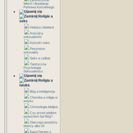
Zjednoczenie
Włoch i likwidacja
Państwa Kościelnego
Religie a
seks
Heloiza i Abelard
Kościół a
seksualność
Kościół i seks
Pesymizm
seksualny
Seks a celibat
Tantryczna
Psychologia
Seksualności
Religia a
nauka
Bóg a inteligencja
Choroba a religia w
antyku
Chronologia biblijna
Czy przed wielkim
wybuchem był Bóg?
Dlaczego jesteśmy
dobrzy albo źli
Karol Darwin o