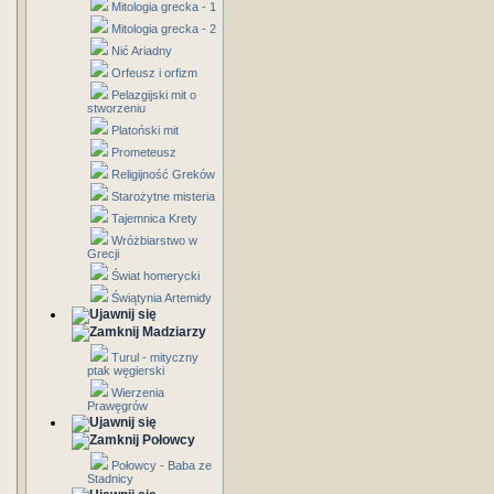
Mitologia grecka - 1
Mitologia grecka - 2
Nić Ariadny
Orfeusz i orfizm
Pelazgijski mit o
stworzeniu
Platoński mit
Prometeusz
Religijność Greków
Starożytne misteria
Tajemnica Krety
Wróżbiarstwo w
Grecji
Świat homerycki
Świątynia Artemidy
Madziarzy
Turul - mityczny
ptak węgierski
Wierzenia
Prawęgrów
Połowcy
Połowcy - Baba ze
Stadnicy