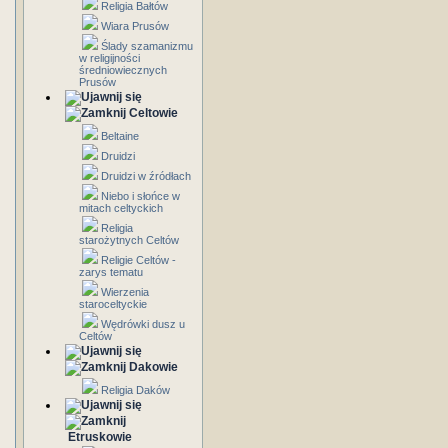
Religia Bałtów
Wiara Prusów
Ślady szamanizmu
w religijności
średniowiecznych
Prusów
Celtowie
Beltaine
Druidzi
Druidzi w źródłach
Niebo i słońce w
mitach celtyckich
Religia
starożytnych Celtów
Religie Celtów -
zarys tematu
Wierzenia
staroceltyckie
Wędrówki dusz u
Celtów
Dakowie
Religia Daków
Etruskowie