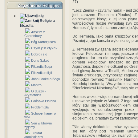
27).
Zagadnienia Religijne
"Lecz Ziemia - czytamy nadal - jest źró
jest zarazem Plutosem (Ploutos). 
dojrzewające kłosy; z jej łona płyn
Religie a
wartościowej rudzie wyrastają żyły zł
filozofia
Hermesa"; tym też mianem zowie je Ajsc
Anselm z
Cantenbury
Do Hermesa, jako pana kruszców kier
Później z jego kunsztu wyłoniła się pr
Bóg Kartezjusza
Czym jest etyka?
Z Hermesem związana jest też legenda
królowi Pelopsowi i innego, jeszcze s
Dobro i zlo
drugiemu dar ten nie przyniósł szczęś
Duns Szkot
domem Pelopidów, unosząc do prz
Ajgisthosa, dopóki nie odkupił go Ores
Filozofia Boga
nad głową Jazona w Tesalii, Medea zaś
Filozofia religii
świata greckiego, przynosząc zagład
John Locke o Bogu
pochodził również "naszyjnik Harmonii
zbrodnią i śmiercią. Wszystko to są mot
Mantra
"Pierścieniowi Nibelungów", stały się 
O duszy -
Arystoteles
Hermes wszedł więc do narodowej relig
uznawane jedynie w Arkadii. Z tego an
Państwo Platona
który stał się współzawodnikiem ch
Problem zła
występuje w odnalezionym przez 
Schopenhauer o
skojarzenia zasadniczej jego koncepc
woli
egipskim, dał prastary zwrot żartobliw
Sen w którym
"Nie wiemy dokładnie - mówi cytowan
żyjemy
się ten, który pod imieniem Kadm
Traktat
Tebańczyków i władcą tak zwanych ta
ateologiczny