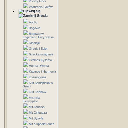
Polscy Goci
Wierzenia Gotów
Grecja
Apollo
Bogowie
Bogowie w
tragediach Eurypidesa
Dionizje
Grecja i Egipt
Grecka świątynia
Hermes Kylleński
Hestia i Westa
Kadmos i Harmonia
Kosmogonia
Kult Asklepiosa w
Grecji
Kult Kabirów
Misteria
Eleuzyjskie
Mit Adonisa
Mit Orfeusza
Mit Syzyfa
Mit o upadku dusz