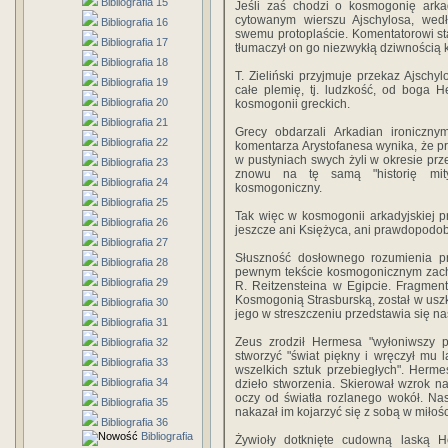
Bibliografia 15
Jeśli zaś chodzi o kosmogonię arka
cytowanym wierszu Ajschylosa, wed
Bibliografia 16
swemu protoplaście. Komentatorowi sta
Bibliografia 17
tłumaczył on go niezwykłą dziwnością k
Bibliografia 18
T. Zieliński przyjmuje przekaz Ajsc
Bibliografia 19
całe plemię, tj. ludzkość, od boga 
Bibliografia 20
kosmogonii greckich.
Bibliografia 21
Grecy obdarzali Arkadian ironiczny
Bibliografia 22
komentarza Arystofanesa wynika, że prz
w pustyniach swych żyli w okresie prz
Bibliografia 23
znowu na tę samą "historię mity
Bibliografia 24
kosmogoniczny.
Bibliografia 25
Tak więc w kosmogonii arkadyjskiej p
Bibliografia 26
jeszcze ani Księżyca, ani prawdopodob
Bibliografia 27
Słuszność dosłownego rozumienia pr
Bibliografia 28
pewnym tekście kosmogonicznym zac
Bibliografia 29
R. Reitzensteina w Egipcie. Fragmen
Kosmogonią Strasburską, został w usz
Bibliografia 30
jego w streszczeniu przedstawia się na
Bibliografia 31
Zeus zrodził Hermesa "wyłoniwszy pe
Bibliografia 32
stworzyć "świat piękny i wręczył mu l
Bibliografia 33
wszelkich sztuk przebiegłych". Herm
Bibliografia 34
dzieło stworzenia. Skierował wzrok na 
oczy od światła rozlanego wokół. Nas
Bibliografia 35
nakazał im kojarzyć się z sobą w miłośc
Bibliografia 36
Bibliografia
Żywioły dotknięte cudowną laską H