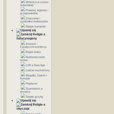
Meteoryt w sztuce
materialnej
Podania, legendy i
przepowiednie
Znaczenie i
symbolika meteorytów
Święte kamienie
Religie a
halucynogeny
Asasyni -
Fanatyczni mordercy
Bogini maku
Budowniczowie
mostu
LSD a New Age
Ludzie-muchomory
Megality, Opium i
Konopie
Pejotyzm
Szamanizm a
ekstaza
Święte grzyby
Religie a
obyczaje