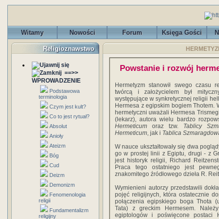
Witamy
Nowości
Forum
Księga Gości
N
Religioznawstwo
HERMETYZM
Powstanie i rozwój herm
==>>
WPROWADZENIE
Hermetyzm stanowił swego czasu re
Podstawowa
twórcą i założycielem był mityczn
terminologia
występujące w synkretycznej religii he
Hermesa z egipskim bogiem Thotem. W 
Czym jest kult?
hermetyczni uważali Hermesa Trismegist
Co to jest rytuał?
(lekarz), autora wielu bardzo rozpo
Hermeticum
oraz tzw.
Tablicy Sz
Absolut
Hermeticum
, jak i
Tablica Szmaragdow
Anioły
Ateizm
W nauce ukształtowały się dwa poglą
go w prostej linii z Egiptu, drugi - z
Bóg
jest historyk religii, Richard Reitzen
Cud
Praca tego ostatniego jest pewn
znakomitego źródłowego dzieła R. Reit
Deizm
Demonizm
Wymienieni autorzy przedstawili dokł
pojęć religijnych, która ostatecznie d
Fenomenologia
religii
połączenia egipskiego boga Thota (
Tata) z greckim Hermesem. Należy
Fundamentalizm
egiptologów i poświęcone postaci 
religijny