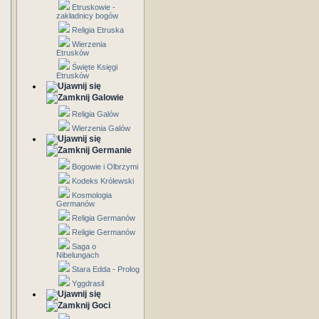
Etruskowie -
zakładnicy bogów
Religia Etruska
Wierzenia
Etrusków
Święte Księgi
Etrusków
Galowie
Religia Galów
Wierzenia Galów
Germanie
Bogowie i Olbrzymi
Kodeks Królewski
Kosmologia
Germanów
Religia Germanów
Religie Germanów
Saga o
Nibelungach
Stara Edda - Prolog
Yggdrasil
Goci