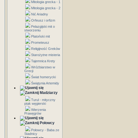
Mitologia grecka - 1
Mitologia grecka - 2
Nić Ariadny
Orfeusz i orfizm
Pelazgijski mit o
stworzeniu
Platoński mit
Prometeusz
Religijność Greków
Starożytne misteria
Tajemnica Krety
Wróżbiarstwo w
Grecji
Świat homerycki
Świątynia Artemidy
Madziarzy
Turul - mityczny
ptak węgierski
Wierzenia
Prawęgrów
Połowcy
Połowcy - Baba ze
Stadnicy