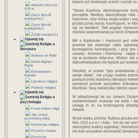
dawno już dostrzegli uczeni i uznali za 
Wartości etyczne
XVII w.
"Słowo Kadmos, etymologicznie to
porządek. Według starożytnego mit
Zarys filozofii
buddyjskiej 1
Harmonii, córy Aresa, boga wojny i waś
przytoczonej wyżej kosmogonii, w któr
Zarys filozofii
się ze światem. Taki pogląd reprezent
buddyjskiej 2
również wspomnianej już teorii Empedok
Źródło moralności
Mit o Kadmosie i Harmonii jest mit
Religie a
poemat tak zwanego cyklu epickieg
literatura
kosmogonia hermetyczna, i przy tym 
zasady - Kosmos i Harmonia - zajęty mi
Anthony de Mello
się w postacie mityczne. Wobec tak u
Dante Alighieri -
staroarkadyjskiej nie będzie już wydaw
Piekło
Niestety, w czasie "gdy powstawała 
Konstandinos
swoje stada", nie czując żadnej potr
Kawafis
powszechnej skarbnicy literatury helleń
Literatura religijna
wymienić przede wszystkim Sokratesa
Powieść religijna
Mantinei. Swą metafizykę miłości opar
W kilkadziesiąt lat po śmierci Dioty
Religia a
zainteresowań znalazły się kulty i sta
psychologia
uwagę m. in. na kosmogonię arkadyjs
Freud wobec religii
Arkadii.
Jak zostać
W pół wieku później "kultura grecka wr
przywódcą sekty
Nilu (332 p.n.e.) i tutaj - nie po raz pi
Konwersja religijna
starożytnej kultury egipskiej. Hermety
Po końcu świata
mu było pozyskać doniosłość światową" 
Przeżycie