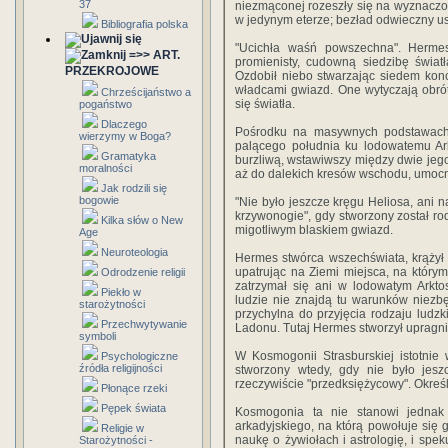
37
niezmąconej rozeszły się na wyznaczon
w jedynym eterze; bezład odwieczny u
Bibliografia polska
"Ucichła waśń powszechna". Herme
=>> ART.
promienisty, cudowną siedzibę światł
PRZEKROJOWE
Ozdobił niebo stwarzając siedem kon
władcami gwiazd. One wytyczają obrót 
Chrześcijaństwo a
się światła.
pogaństwo
Dlaczego
Pośrodku na masywnych podstawach 
wierzymy w Boga?
palącego południa ku lodowatemu Ar
Gramatyka
burzliwą, wstawiwszy między dwie jego
moralności
aż do dalekich kresów wschodu, umoc
Jak rodzili się
bogowie
"Nie było jeszcze kręgu Heliosa, ani n
krzywonogie", gdy stworzony został ro
Kilka słów o New
migotliwym blaskiem gwiazd.
Age
Neuroteologia
Hermes stwórca wszechświata, krąży
upatrując na Ziemi miejsca, na który
Odrodzenie religii
zatrzymał się ani w lodowatym Arkto
Piekło w
ludzie nie znajdą tu warunków niezb
starożytności
przychylna do przyjęcia rodzaju ludz
Przechwytywanie
Ladonu. Tutaj Hermes stworzył upragni
symboli
W Kosmogonii Strasburskiej istotnie
Psychologiczne
źródła religijności
stworzony wtedy, gdy nie było jesz
rzeczywiście "przedksiężycowy". Okreś
Płonące rzeki
Pępek świata
Kosmogonia ta nie stanowi jednak o
arkadyjskiego, na którą powołuje się 
Religie w
naukę o żywiołach i astrologię, i spek
Starożytności -