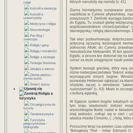
których narodziły się narody (s. 41).
religii
Kościół a ewolucja
Ziarna hermetyzmu rozsiewane prze
najobficiej w Cyrenie afrykańskiej, na
Kościół a
uniwersytety
powyższych T. Zieliński wyciąga bardz
do Egiptu, Tu znalazł glebę wdzięczną,
Medycyna i religia
współzawodnikiem chrześcijaństwa" (s
Neuroteologia
staroegipską i religią starozakonnego 
Pan Bóg i
Tak więc podsumowując dotychczasowe
zwierzęta
antyczną ojczyzną kosmogonii hermet
Religia i geny
północnej Afryki, do Cyreny, prawdop
Religia i moralność
mieszkańców Aleksandrii. W ten sposób
Egiptu, a proces ten dokonał się na ki
Religie a ekologia
uznać za duże osiągnięcie nauki polski
Teologia Newtona
System teologii greckiej, który swą s
Vetulani o wierze
różne niebezpieczeństwa "ilekroć wstę
Ziemia płaska i
wyznającymi innych bogów. Wrodzo
ziemia pusta
pozwalały Hellenowi ogłaszać za kłamli
Śmierć duszy
chodziło raczej o określenie "ja
cudzoziemski" (s. 43). Miało to szczegó
z kulturą egipską.
Religia a
turystyka
W Egipcie system bogów lokalnych ule
Od pielgrzyma do
tym kraju wiadomość dotrzeć mogł
turysty
wszechbogów tkwiły nadal w świadom
imię jedności, cofnąć się w cień i 
Tanatoturystyka
władca miasta Chnumu, (...) bóg, który 
Turystyka
pielgrzymkowa -
Porzucimy teraz na pewien czas cytowan
bibliografia
"Ibisogłowy Thot - mówi Edmund O.