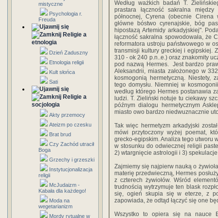
Według ważkich badań T. Zielińskieg
mistyczne
prastara łączność sakralna międz
Psychologia r.
północnej, Cyrena (obecnie Cirena w
Freuda
główne bóstwo cyrenajskie, bóg past
hipostazą Artemidy arkadyjskiej". Po
Religie a
łączność sakralna spowodowała, że Cy
etnologia
reformatora ustroju państwowego w o
transmisji kultury greckiej i egipskiej.
Dzień Zaduszny
310 - ok 240 p.n..e.) oraz znakomity uc
Etnologia religii
pod nazwą Hermes. Jest bardzo praw
Aleksandrii, miasta założonego w 332 r
Kult słońca
kosmogonią hermetyczną. Niestety, z
Sati
tego domysłu. Niemniej w kosmogonii 
według którego Hermes postanawia za
Religie a
ludzi. T. Zieliński notuje tu ciekawy 
socjologia
późnym dialogu hermetycznym Asklepi
miasto owo bardzo niedwuznacznie utoż
Akty przemocy
Ateizm po czesku
Tak więc hermetyzm arkadyjski zosta
mówi przytoczony wyżej poemat, któ
Brat brud
grecko-egipskim. Analiza tego utworu w
Czy Zachód utracił
w stosunku do odwiecznej religii paste
Boga
2) wtargnięcie astrologii i 3) spekulacj
Grzechy i grzeszki
Zajmiemy się najpierw nauką o żywioł
Instytucjonalizacja
materię przedwieczną, Hermes posłuży
religii
z czterech żywiołów. Wśród elementó
McJudaizm -
trudnością wytrzymuje ten blask rozpło
Kabała dla każdego!
się, ogień skupia się w eterze, z 
zapowiada, że odtąd łączyć się one będą
Moda na
wegetarianizm
Wszystko to opiera się na nauce 
Mordy rytualne w