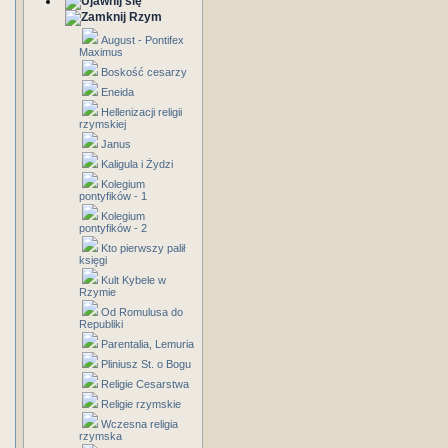
Rzym
August - Pontifex
Maximus
Boskość cesarzy
Eneida
Hellenizacji religii
rzymskiej
Janus
Kaligula i Żydzi
Kolegium
pontyfików - 1
Kolegium
pontyfików - 2
Kto pierwszy palił
księgi
Kult Kybele w
Rzymie
Od Romulusa do
Republiki
Parentalia, Lemuria
Pliniusz St. o Bogu
Religie Cesarstwa
Religie rzymskie
Wczesna religia
rzymska