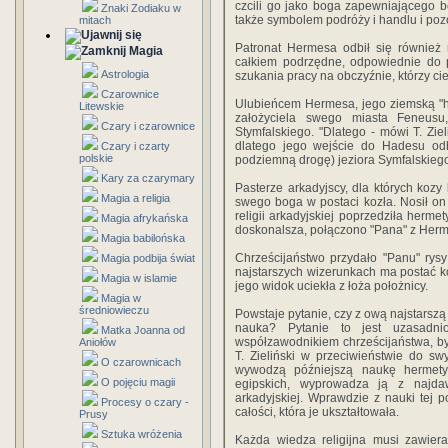
czcili go jako boga zapewniającego b
Znaki Zodiaku w
także symbolem podróży i handlu i pozo
mitach
Patronat Hermesa odbił się również
Magia
całkiem podrzędne, odpowiednie do p
Astrologia
szukania pracy na obczyźnie, którzy cie
Czarownice
Ulubieńcem Hermesa, jego ziemską "hi
Litewskie
założyciela swego miasta Feneusu
Czary i czarownice
Stymfalskiego. "Dlatego - mówi T. Ziel
dlatego jego wejście do Hadesu odby
Czary i czarty
polskie
podziemną drogę) jeziora Symfalskiego"
Kary za czarymary
Pasterze arkadyjscy, dla których kozy 
Magia a religia
swego boga w postaci kozła. Nosił on 
religii arkadyjskiej poprzedziła herme
Magia afrykańska
doskonalsza, połączono "Pana" z Her
Magia babilońska
Chrześcijaństwo przydało "Panu" rys
Magia podbija świat
najstarszych wizerunkach ma postać 
Magia w islamie
jego widok uciekła z łoża położnicy.
Magia w
średniowieczu
Powstaje pytanie, czy z ową najstarszą
nauka? Pytanie to jest uzasadnio
Matka Joanna od
współzawodnikiem chrześcijaństwa, by
Aniołów
T. Zieliński w przeciwieństwie do s
O czarownicach
wywodzą późniejszą naukę hermety
O pojęciu magii
egipskich, wyprowadza ją z najda
arkadyjskiej. Wprawdzie z nauki tej po
Procesy o czary -
całości, która je ukształtowała.
Prusy
Sztuka wróżenia
Każda wiedza religijna musi zawier