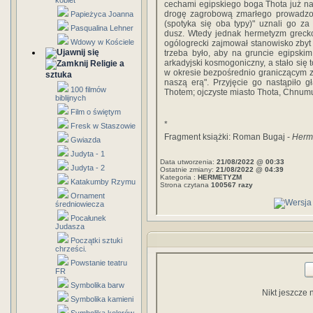
kobiet
cechami egipskiego boga Thota już na 
drogę zagrobową zmarłego prowadzon
Papieżyca Joanna
(spotyka się oba typy)" uznali go 
Pasqualina Lehner
dusz. Wtedy jednak hermetyzm grecko-
Wdowy w Kościele
ogólogrecki zajmował stanowisko zbyt p
trzeba było, aby na gruncie egipskim
arkadyjski kosmogoniczny, a stało się 
Religie a
w okresie bezpośrednio graniczącym z z
sztuka
naszą erą". Przyjęcie go nastąpiło 
100 filmów
Thotem; ojczyste miasto Thota, Chnumu
biblijnych
Film o świętym
*
Fresk w Staszowie
Fragment książki: Roman Bugaj -
Herm
Gwiazda
Judyta - 1
Data utworzenia:
21/08/2022 @ 00:33
Judyta - 2
Ostatnie zmiany:
21/08/2022 @ 04:39
Kategoria :
HERMETYZM
Katakumby Rzymu
Strona czytana
100567 razy
Ornament
średniowiecza
Pocałunek
Judasza
Początki sztuki
chrześci.
Powstanie teatru
FR
Symbolika barw
Nikt jeszcze 
Symbolika kamieni