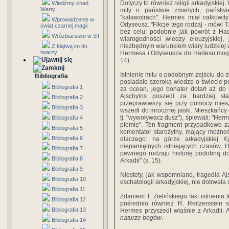
Dotyczy to również religii arkadyjskie
Wiedźmy znad
Warty
mity o państwie zmarłych, państ
"katawotrach". Hermes miał całkowit
Wprowadzenie w
Odyseusz. "Fikcje tego rodzaj - mówi T.
świat czarnej magii
bez celu: podobnie jak powrót z Ha
Wróżbiarstwo w ST
wiarogodności wiedzy eleuzyjskiej
niezbędnym warunkiem wiary ludzkiej w 
Z klątwą im do
twarzy
Hermesa i Odyseusza do Hadesu mogło
14).
Istnienie mitu o podobnym zejściu do św
Bibliografia
posiadało szeroką wiedzę o świecie 
Bibliografia 1
za ocean, jego bohater dotarł aż do 
Ajschylos poszedł za bardziej st
Bibliografia 2
przeprawiwszy się przy pomocy miesz
Bibliografia 3
wszedł do mrocznej jaski. Mieszkańcy c
tj. "wywoływacz dusz"), śpiewali: "Her
Bibliografia 4
plemię". Ten fragment przypadkowo za
Bibliografia 5
komentator starożytny, mający możność 
Bibliografia 6
dlaczego: na górze arkadyjskiej 
niepamiętnych istniejących czasów, 
Bibliografia 7
pewnego rodzaju historię podobną do 
Bibliografia 8
Arkadii" (s, 15).
Bibliografia 9
Niestety, jak wspomniano, tragedia Aj
Bibliografia 10
eschatologii arkadyjskiej, nie dotrwał
Bibliografia 11
Zdaniem T. Zielińskiego fakt istnienia 
Bibliografia 12
pośrednio również R. Reitzenstein s
Bibliografia 13
Hermes przyszedł właśnie z Arkadii. 
naturze bogów
.
Bibliografia 14