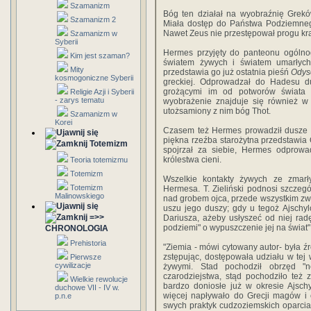
Szamanizm
Bóg ten działał na wyobraźnię Grekó
Szamanizm 2
Miała dostęp do Państwa Podziemnego
Nawet Zeus nie przestępował progu kra
Szamanizm w
Syberii
Hermes przyjęty do panteonu ogólno
Kim jest szaman?
światem żywych i światem umarłych.
Mity
przedstawia go już ostatnia pieśń
Odys
kosmogoniczne Syberii
greckiej. Odprowadzał do Hadesu du
grożącymi im od potworów świata 
Religie Azji i Syberii
- zarys tematu
wyobrażenie znajduje się również w 
utożsamiony z nim bóg Thot.
Szamanizm w
Korei
Czasem też Hermes prowadził dusze
piękna rzeźba starożytna przedstawia 
Totemizm
spojrzał za siebie, Hermes odprowa
królestwa cieni.
Teoria totemizmu
Totemizm
Wszelkie kontakty żywych ze zmar
Totemizm
Hermesa. T. Zieliński podnosi szczegó
Malinowskiego
nad grobem ojca, przede wszystkim zwr
uszu jego duszy; gdy u tegoż Ajschy
=>>
Dariusza, ażeby usłyszeć od niej radę
podziemi" o wypuszczenie jej na świat" 
CHRONOLOGIA
Prehistoria
"Ziemia - mówi cytowany autor- była źr
zstępując, dostępowała udziału w tej 
Pierwsze
cywilizacje
żywymi. Stad pochodził obrzęd "n
czarodziejstwa, stąd pochodziło też
Wielkie rewolucje
bardzo doniosłe już w okresie Ajschy
duchowe VII - IV w.
więcej napływało do Grecji magów i 
p.n.e
swych praktyk cudzoziemskich oparcia