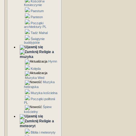
Kościół w
Kosieczynie
Paestum
Panteon
Początki
architektury PL
Tadż Mahal
Świątynie
buddyjskie
Religie a
muzyka
Hymn
Kolęda
Muzyka Wed
Muzyka
hebrajska
Muzyka kościelna
Początki polifonii
PL
Śpiew
kościelny
Religie a
meteoryt
Biblia i meteoryty