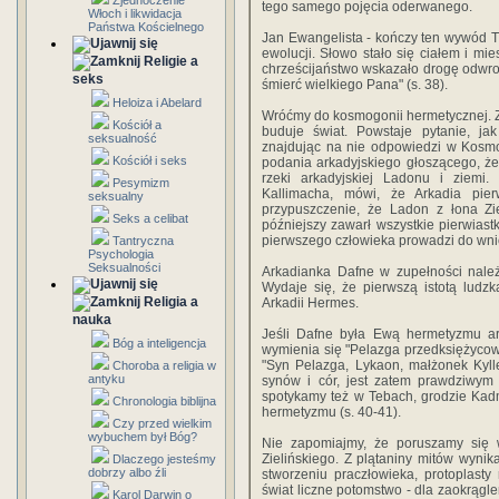
Zjednoczenie
tego samego pojęcia oderwanego.
Włoch i likwidacja
Państwa Kościelnego
Jan Ewangelista - kończy ten wywód T. 
ewolucji. Słowo stało się ciałem i mie
Religie a
chrześcijaństwo wskazało drogę odwro
seks
śmierć wielkiego Pana" (s. 38).
Heloiza i Abelard
Wróćmy do kosmogonii hermetycznej. Z
Kościół a
buduje świat. Powstaje pytanie, ja
seksualność
znajdując na nie odpowiedzi w Kosmogo
Kościół i seks
podania arkadyjskiego głoszącego, że 
rzeki arkadyjskiej Ladonu i ziemi
Pesymizm
Kallimacha, mówi, że Arkadia pier
seksualny
przypuszczenie, że Ladon z łona 
Seks a celibat
późniejszy zawarł wszystkie pierwiast
pierwszego człowieka prowadzi do wnios
Tantryczna
Psychologia
Seksualności
Arkadianka Dafne w zupełności należ
Wydaje się, że pierwszą istotą ludzk
Religia a
Arkadii Hermes.
nauka
Jeśli Dafne była Ewą hermetyzmu ar
Bóg a inteligencja
wymienia się "Pelazga przedksiężycowe
"Syn Pelazga, Lykaon, małżonek Kylle
Choroba a religia w
antyku
synów i cór, jest zatem prawdziwym 
spotykamy też w Tebach, grodzie Kad
Chronologia biblijna
hermetyzmu (s. 40-41).
Czy przed wielkim
wybuchem był Bóg?
Nie zapomiajmy, że poruszamy się
Zielińskiego. Z plątaniny mitów wynik
Dlaczego jesteśmy
dobrzy albo źli
stworzeniu praczłowieka, protoplasty
świat liczne potomstwo - dla zaokrągle
Karol Darwin o