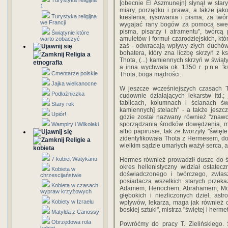
Turystyka religijna
[obecnie El Aszmunejn] słynął w star
1
miary, porządku i prawa, a także ja
Turystyka religijna
kreślenia, rysowania i pisma, za twór
we Francji
wygajać rany bogów za pomocą swej 
pisma, pisarzy i atramentu", twórcą
Świątynie które
amuletów i formuł czarodziejskich, któ
warto zobaczyć
zaś - odwracają wpływy złych duchów, 
bohatera, który zna liczbę skrzyń z k
Religia a
Thota, (...) kamiennych skrzyń w świątyn
etnografia
a inna wychwala ok. 1350 r. p.n.e. '
Cmentarze polskie
Thota, boga mądrości.
Jajka wielkanocne
W jeszcze wcześniejszych czasach Th
Podłaźniczka
cudownie działających lekarstw itd.
tablicach, kolumnach i ścianach świ
Stary rok
kamiennych] stelach" - a także jesz
Upiór!
gdzie został nazwany również "znawcą
sporządzania środków dowędzenia, ma
Wampiry i Wilkołaki
albo papirusie, tak że tworzyły "święt
zidentyfikowała Thota z Hermesem, do 
Religie a
wielkim sądzie umarłych ważył serca, a
kobieta
7 kobiet Watykanu
Hermes również prowadził dusze do św
okres hellenistyczny widział ostatec
Kobieta w
doświadczonego i twórczego, zwłas
chrzescijaństwie
posiadacza wszelkich starych przek
Kobieta w czasach
Adamem, Henochem, Abrahamem, Mojże
wypraw krzyżowych
głębokich i niezliczonych dzieł, as
Kobiety w Izraelu
wpływów, lekarza, maga jak również c
boskiej sztuki", mistrza "świętej i herm
Matylda z Canossy
Obrzędowa rola
Powróćmy do pracy T. Zielińskiego.