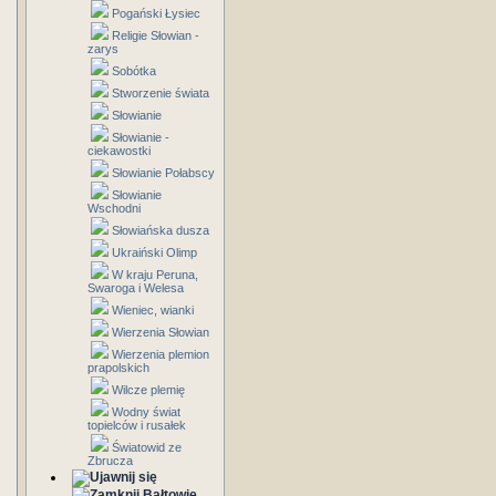
Pogański Łysiec
Religie Słowian -
zarys
Sobótka
Stworzenie świata
Słowianie
Słowianie -
ciekawostki
Słowianie Połabscy
Słowianie
Wschodni
Słowiańska dusza
Ukraiński Olimp
W kraju Peruna,
Swaroga i Welesa
Wieniec, wianki
Wierzenia Słowian
Wierzenia plemion
prapolskich
Wilcze plemię
Wodny świat
topielców i rusałek
Światowid ze
Zbrucza
Bałtowie