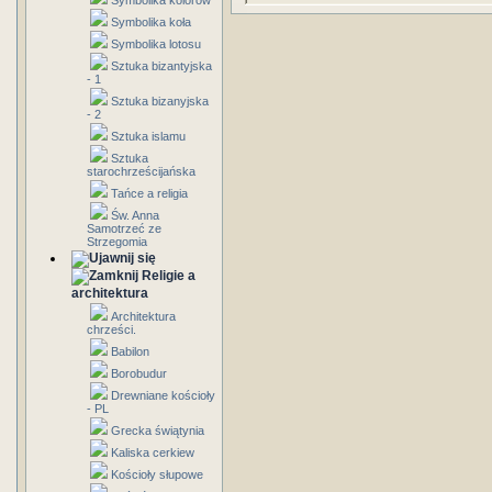
Symbolika kolorów
Symbolika koła
Symbolika lotosu
Sztuka bizantyjska
- 1
Sztuka bizanyjska
- 2
Sztuka islamu
Sztuka
starochrześcijańska
Tańce a religia
Św. Anna
Samotrzeć ze
Strzegomia
Religie a
architektura
Architektura
chrześci.
Babilon
Borobudur
Drewniane kościoły
- PL
Grecka świątynia
Kaliska cerkiew
Kościoły słupowe