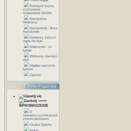
Polska wigilja
Poświęcić bożka,
czyli polskie
świętowanie Sobótki
Staropolska
Wielkanoc
Staropolskie - Boże
Narodzenie
Sylwestry, których
nigdy nie było
Walentynki - 14
lutego
Wielkanoc dawniej i
dziś
Wigilijne wierzenia
ludowe
Zapusty
Europa Pogańska
==>>
WPROWADZENIE
O
słowiańszczyźnie przed
chrześcijaństwem
Okolice Bałtyku
Religie