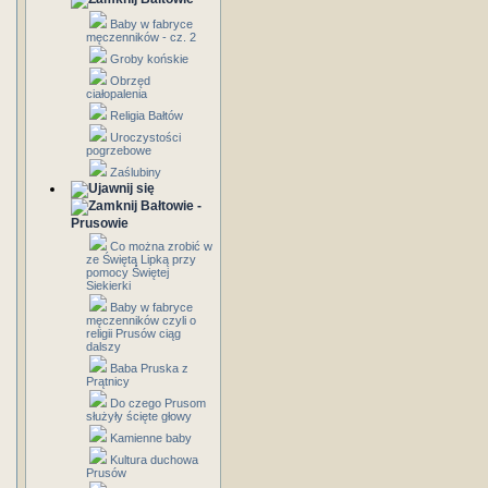
Baby w fabryce
męczenników - cz. 2
Groby końskie
Obrzęd
ciałopalenia
Religia Bałtów
Uroczystości
pogrzebowe
Zaślubiny
Bałtowie -
Prusowie
Co można zrobić w
ze Świętą Lipką przy
pomocy Świętej
Siekierki
Baby w fabryce
męczenników czyli o
religii Prusów ciąg
dalszy
Baba Pruska z
Prątnicy
Do czego Prusom
służyły ścięte głowy
Kamienne baby
Kultura duchowa
Prusów