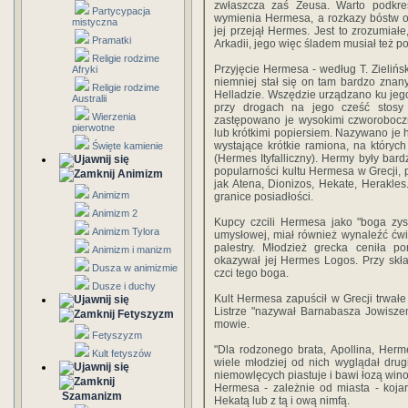
zwłaszcza zaś Zeusa. Warto podkre
Partycypacja
wymienia Hermesa, a rozkazy bóstw ol
mistyczna
jej przejął Hermes. Jest to zrozumiał
Pramatki
Arkadii, jego więc śladem musiał też 
Religie rodzime
Przyjęcie Hermesa - według T. Zielińs
Afryki
niemniej stał się on tam bardzo znany
Religie rodzime
Helladzie. Wszędzie urządzano ku jego 
Australii
przy drogach na jego cześć stosy 
Wierzenia
zastępowano je wysokimi czworoboc
pierwotne
lub krótkimi popiersiem. Nazywano je 
wystające krótkie ramiona, na których 
Święte kamienie
(Hermes Ityfalliczny). Hermy były bar
popularności kultu Hermesa w Grecji,
Animizm
jak Atena, Dionizos, Hekate, Herakles.
Animizm
granice posiadłości.
Animizm 2
Kupcy czcili Hermesa jako "boga zys
Animizm Tylora
umysłowej, miał również wynaleźć ćw
palestry. Młodzież grecka ceniła po
Animizm i manizm
okazywał jej Hermes Logos. Przy skła
Dusza w animizmie
czci tego boga.
Dusze i duchy
Kult Hermesa zapuścił w Grecji trwałe
Listrze "nazywał Barnabasza Jowisz
Fetyszyzm
mowie.
Fetyszyzm
"Dla rodzonego brata, Apollina, Herme
Kult fetyszów
wiele młodziej od nich wyglądał drug
niemowlęcych piastuje i bawi łozą wino
Hermesa - zależnie od miasta - kojar
Szamanizm
Hekatą lub z tą i ową nimfą.