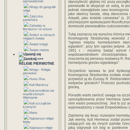
wprowadzenie
starożytność głębiej niż poza początk
pierwiastki te skojarzył ze sobą, to je
Wstęp do geografii
jednak niewątpliwie owa kosmogonia s
religii
jako stwórcy świata, ideę stworzenia
Zatyczka
Arkadii, jako kolebki człowieka" (s.
panieńska
późniejszymi spekulacjami filozoficzn
Zaświaty w
domieszki pierwiastków cudzoziemskich
literaturze i w sztuce
Tutaj zaznacza się wyraźna różnica mię
Śmierć w różnych
Kosmogonię Strasburską wywodzi z E
religiach świata
"ogniwo między hermetyzmem staro
Święte księgi
egipskim", przy tym ogniwo jedyne. Je
Święte miasta
1901 r. - możemy badać wzrost i 
współzawodnikiem chrześcijaństwa
znaczenia jej pierwszy wydawca R. Reit
=>>
hermetyzmu grecko-egipskiego".
RELIGIE PIERWOTNE
Wstęp - Religie
Oczywiście sprawa ta jest dyskusy
pierwotne
Kosmogonia Strasburska została znalez
przywiózł ją do Europy R. Reitzenstei
Huna i Roa
motywów greckich? Przecież pochodze
Kult Macierzy
grecką.
Kult przodków we
współczesnym
Ponadto warto zwrócić uwagę na szczegó
Wietnamie
uporządkowania przez Hermesa żywioł
nimi waśni powszechnej. Jest to już a
Kult szczątków
kostnych
wyprowadzony z nauki Empedoklesa i jego
Mana
Zajmiemy się teraz rozwojem hermety
Najstarsze religie
Jak wiemy, kult Hermesa został przen
Malty
udających się do innych państw Grec
jaką odgrywał ich bóg w panteonie g
Najstasze religie