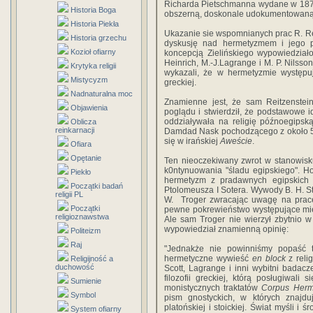
Richarda Pietschmanna wydane w 1875 r.
Historia Boga
obszerną, doskonale udokumentowaną 
Historia Piekła
Ukazanie sie wspomnianych prac R. Rei
Historia grzechu
dyskusję nad hermetyzmem i jego p
Kozioł ofiarny
koncepcją Zielińskiego wypowiedziało 
Heinrich, M.-J.Lagrange i M. P. Nilsson.
Krytyka religii
wykazali, że w hermetyzmie występuj
Mistycyzm
greckiej.
Nadnaturalna moc
Znamienne jest, że sam Reitzenstei
Objawienia
poglądu i stwierdził, że podstawowe id
oddziaływała na religię późnoegipsk
Oblicza
reinkarnacji
Damdad Nask pochodzącego z około 500
się w irańskiej
Aweście
.
Ofiara
Opętanie
Ten nieoczekiwany zwrot w stanowisku
k0ntynuowania "śladu egipskiego". Ho
Piekło
hermetyzm z pradawnych egipskich 
Początki badań
Ptolomeusza I Sotera. Wywody B. H. St
religii PL
W. Troger zwracając uwagę na prace 
Początki
pewne pokrewieństwo występujące mię
religioznawstwa
Ale sam Troger nie wierzył zbytnio 
wypowiedział znamienną opinię:
Politeizm
Raj
"Jednakże nie powinniśmy popaść t
hermetyczne wywieść
en block
z relig
Religijność a
duchowość
Scott, Lagrange i inni wybitni badac
filozofii greckiej, którą posługiwali 
Sumienie
monistycznych traktatów
Corpus Herm
Symbol
pism gnostyckich, w których znajdu
platońskiej i stoickiej. Świat myśli i
System ofiarny