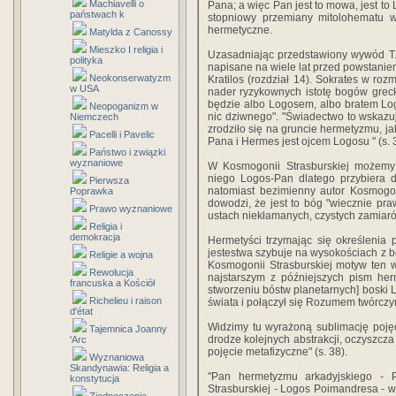
Machiavelli o
Pana; a więc Pan jest to mowa, jest to 
państwach k
stopniowy przemiany mitolohematu 
hermetyczne.
Matylda z Canossy
Mieszko I religia i
Uzasadniając przedstawiony wywód T. 
polityka
napisane na wiele lat przed powstaniem
Neokonserwatyzm
Kratilos (rozdział 14). Sokrates w 
w USA
nader ryzykownych istotę bogów grecki
będzie albo Logosem, albo bratem Log
Neopoganizm w
nic dziwnego". "Świadectwo to wskazuj
Niemczech
zrodziło się na gruncie hermetyzmu, 
Pacelli i Pavelic
Pana i Hermes jest ojcem Logosu " (s. 
Państwo i związki
wyznaniowe
W Kosmogonii Strasburskiej możemy 
niego Logos-Pan dlatego przybiera d
Pierwsza
natomiast bezimienny autor Kosmogo
Poprawka
dowodzi, że jest to bóg "wiecznie pr
Prawo wyznaniowe
ustach niekłamanych, czystych zamiarów
Religia i
demokracja
Hermetyści trzymając się określenia
jestestwa szybuje na wysokościach z b
Religie a wojna
Kosmogonii Strasburskiej motyw ten 
Rewolucja
najstarszym z późniejszych pism her
francuska a Kościół
stworzeniu bóstw planetarnych] boski 
Richelieu i raison
świata i połączył się Rozumem twórczym
d'état
Widzimy tu wyrażoną sublimację poję
Tajemnica Joanny
drodze kolejnych abstrakcji, oczyszcza
'Arc
pojęcie metafizyczne" (s. 38).
Wyznaniowa
Skandynawia: Religia a
"Pan hermetyzmu arkadyjskiego - 
konstytucja
Strasburskiej - Logos Poimandresa - w