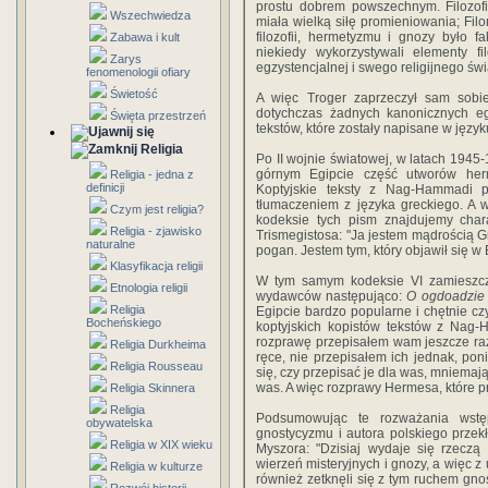
prostu dobrem powszechnym. Filozofi
Wszechwiedza
miała wielką siłę promieniowania; Fi
filozofii, hermetyzmu i gnozy było 
Zabawa i kult
niekiedy wykorzystywali elementy f
Zarys
egzystencjalnej i swego religijnego świa
fenomenologii ofiary
Świetość
A więc Troger zaprzeczył sam sobie.
dotychczas żadnych kanonicznych e
Święta przestrzeń
tekstów, które zostały napisane w język
Religia
Po II wojnie światowej, w latach 19
górnym Egipcie część utworów herme
Religia - jedna z
definicji
Koptyjskie teksty z Nag-Hammadi
tłumaczeniem z języka greckiego. A
Czym jest religia?
kodeksie tych pism znajdujemy cha
Religia - zjawisko
Trismegistosa: "Ja jestem mądrością
naturalne
pogan. Jestem tym, który objawił się w 
Klasyfikacja religii
W tym samym kodeksie VI zamieszcz
Etnologia religii
wydawców następująco:
O ogdoadzie 
Religia
Egipcie bardzo popularne i chętnie cz
Bocheńskiego
koptyjskich kopistów tekstów z Nag
rozprawę przepisałem wam jeszcze raz.
Religia Durkheima
ręce, nie przepisałem ich jednak, p
Religia Rousseau
się, czy przepisać je dla was, mniemaj
was. A więc rozprawy Hermesa, które pr
Religia Skinnera
Religia
Podsumowując te rozważania wstę
obywatelska
gnostycyzmu i autora polskiego przek
Religia w XIX wieku
Myszora: "Dzisiaj wydaje się rzeczą
wierzeń misteryjnych i gnozy, a więc z
Religia w kulturze
również zetknęli się z tym ruchem gnos