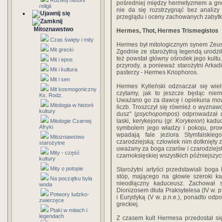
Rozwój historii
pośredniej między hermetyzmem a gno
religii
nie da się rozstrzygnąć bez analiz
przeglądu i oceny zachowanych zabyt
Mitoznawstwo
Hermes, Thot, Hermes Trismegistos
Czas święty i mity
Hermes był mitologicznym synem Zeusa 
Mit grecki
Zgodnie ze starożytną legendą urodził 
też powstał główny ośrodek jego kultu
Mit i epos
przyrody, a ponieważ starożytni Arka
Mit i kultura
pasterzy - Hermes Kriophoros.
Mit i sen
Hermes Kylleński odznaczał się w
Mit kosmogoniczny
czytamy, jak to jeszcze będąc niem
Ks. Rodz.
Uważano go za dawcę i opiekuna mowy, 
Mitologia w historii
liczb. Troszczył się również o wyznaw
kultury
dusz" (
psychopompos
) odprowadzał 
laski, kerykejonu (gr.
Korykeion
) kadu
Mitologie Czarnej
Afryki
symbolem jego władzy i pokoju, prowa
wpadają fale jeziora Stymfalsk
Mitoznawstwo
czarodziejską: człowiek nim dotknięty z
starożytne
uważany za boga czarów i czarodziejs
Mity - część
czarnoksięskiej wszystkich późniejszy
kultury
Mity o potopie
Starożytni artyści przedstawiali bo
stóp, mającego na głowie szeroki ka
Na początku była
nieodłączny kaduceusz. Zachował
woda
Dionizosem dłuta Praksytelesa (IV w. p
Potwory ludzko-
i Eurydyką (V w. p.n.e.), ponadto o
zwierzęce
greckiej.
Ptaki w mitach i
legendach
Z czasem kult Hermesa przedostał si