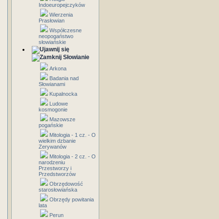
Indoeuropejczyków
Wierzenia
Prasłowian
Współczesne
neopogaństwo
słowiańskie
Słowianie
Arkona
Badania nad
Słowianami
Kupalnocka
Ludowe
kosmogonie
Mazowsze
pogańskie
Mitologia - 1 cz. - O
wielkim dzbanie
Zerywanów
Mitologia - 2 cz. - O
narodzeniu
Przestworzy i
Przedstworzów
Obrzędowość
starosłowiańska
Obrzędy powitania
lata
Perun