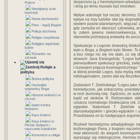
skojarzono ją z hermetyzmem arkadyjsk
Polsce
i dróg po temu musiało być mnóstwo.
Nieodparty urok
kastracji
Wpływ astrologii był raczej skromny. 
Nowa duchowość
wpływ na losy ludzkie stał się dogma
siedem pasów planetarnych, włączać z
Piwo - napój Bogów
gdy zamyśla on stworzyć człowieka, ani
Policja duchowa
tu zatem pewna niekonsekwencja, k
stanowiła późniejszą wstawkę do pocz
Religia i wspólnota
Religijne wędrówki
Spekulacje o Logosie dowodzą bliskoś
ludów
było u Boga, a Bogiem było Słowo. To b
Różaniec na
a bez niego nic się nie stało, co się s
zdrowie
słowach Jana Ewangelisty. "Logos był 
pierwiastkiem spekulacji greckiej, zwł
Religie a
i rozwojem pojęcia kosmogonicznego "Lo
w której powstał Logos, była myślą mit
polityka
mitologematem, zanim stał się filozofem
Boska polityka
Zadaniem T. Zielińskiego "Logos jako m
Hezbollah
wojownicy Boga
hermetyczne, jak zobaczymy, powstały
w nich doniosłą rolę. Sądzono, że auto
Historia wolności w
bądź od stoików. R. Reitzenstein s
chrześ.
cesarza rzymskiego Dioklecjana (ok. 24
Islam kontra
egipskie. Natomiast T. Zielińsk
hinduizm
staroarkadyjskim i grecko-egipskim i
Kara śmierci
Przedstawia on tu następujące argumen
Kara śmierci w
Rozkwit hermetyzmu arkadyjskiego n
Piśmie Świętym i
koźlonogiego Pana, z bogiem naczel
nauczaniu katolickim
miał skłonność do alegorii kosmogon
Komunizm a religia
wyrażając się mitologicznie, Hermes