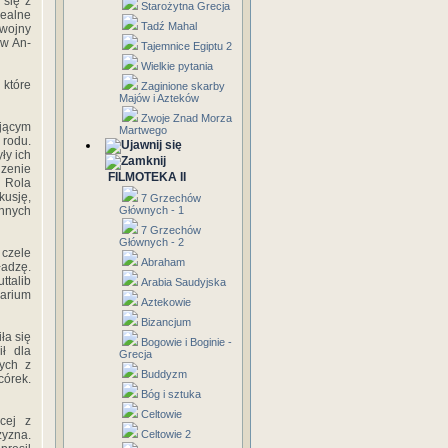
 się z
Starożytna Grecja
ealne
Tadź Mahal
 wojny
ów An-
Tajemnice Egiptu 2
Wielkie pytania
 które
Zaginione skarby
Majów i Azteków
Zwoje Znad Morza
ającym
Martwego
 rodu.
ły ich
zenie
FILMOTEKA II
. Rola
kusję,
7 Grzechów
innych
Głównych - 1
7 Grzechów
Głównych - 2
 czele
Abraham
ładzę.
ttalib
Arabia Saudyjska
uarium
Aztekowie
Bizancjum
ła się
Bogowie i Boginie -
ł dla
Grecja
cych z
Buddyzm
córek.
Bóg i sztuka
Celtowie
cej z
zyzna.
Celtowie 2