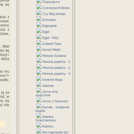
rosił
Chasydyzm
ę jej
Czerwona Królowa
Czy Bóg istnieje
dnie z
Echnaton
omet.
, mimo
Egipcjanie
ast z
Egipt
liwe,
Egipt -Teby
Gobekli Tepe
. Miał
Herod Wielki
do tej
ucji i
Historia Szatana
 która
Historia papieży - 1
Historia papieży - 2
 da mu
Historia papieży - 3
nie?>
iatło.
Istnienie Boga
Japonia
Jezus inne
 ją za
spojrzenie
rat, w
ów, by
Jezus z Nazaretu
uż nie
Karnak - świątynia
bogów
Katedra
Gnieźnieńska
Katedry
Kim naprawdę był