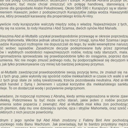
tii dla potęg chrześcijańskich: Bizancjum i Etiopii. A jednak Abraha przybył bić
ańczykami; być może chciał zniszczyć ich potęgę handlową, stanowiącą r
żenie dla gospodarki Arabii Południowej. Około 589-590 r. Kurajszyci są w stanie
mieniem Hawazin; jeden z podopiecznych Kurajszytów zabija wodza Hawazynit
a, który prowadził karawanę dla properskiego króla Al-Hiry.
iście rody kurajszyckie walczyły między sobą o władzę. Najważniejsze z tych,
iły się na scenie, to rody Haszima i Abd Szamsa, dwóch synów Abd Manafa.
aszima Abd al-Muttalib uzyskał prawdopodobnie przewagę w okresie poprzedz
ziny Mahometa. Wkrótce jednak utracił ją na rzecz Umajji, syna Abd Szamsa i jego
adzie Kurajszyci roztropnie nie dopuszczali do tego, by walki wewnętrzne naruszy
ość wobec sąsiadów. Zasadnicze decyzje podejmowane były przez zgromad
w i wybitnych osobistości najważniejszych rodów, rodzaj rady starszych, mala
zgromadzenia sprowadzała się prawdopodobnie tylko do osiągania, poprzez dys
umienia. Nic nie mogło zmusić jednego rodu, by podporządkował się decyzjom 
, jak tylko przekonywanie czy mniej lub bardziej pokojowy przymus.
l-Muttalib zawdzięczał prawdopodobnie swoją pozycję temu, że znalazł się na
j z tych grup, jakie wyłoniły się spośród rodów mekkańskich w czasie ich walki o w
z tych grup stale ze sobą rywalizowały, trzecia pozostawała neutralna. Abd al-Mu
dził handel z Syrią i Jemenem i uzyskał korzystne dla mekkańskiego sankt
ileje. To on dostarczał wodę i pożywienie pielgrzymom.
adano, że rozpoczął rozmowy z Abrahą, kiedy armia wyposażona w słonie zjawi
Mekką. Pobrzmiewa tu być może echo starań, jakie jeden z rodów poczyni
nienia sobie poparcia z zewnątrz. Abd al-Muttalib miał kilka żon pochodzą
ch plemion, dały mu one dziesięciu synów, ojca i stryjów Mahometa, oraz sześć 
ektórych z nich jeszcze powrócimy.
ym z jego synów był Abd Allah zrodzony z Fatimy Bint Amr pochodzą
szyckiego rodu Banu Machzum. Jak powiadają, był to bardzo przystojny mężc