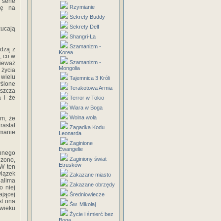
 serie
Rzymianie
ię na
Sekrety Buddy
Sekrety Delf
zucają
Shangri-La
Szamanizm -
odzą z
Korea
, co w
Szamanizm -
nieważ
Mongolia
 życia
 wielu
Tajemnica 3 Króli
ślone
Terakotowa Armia
aszcza
a i że
Terror w Tokio
Wiara w Boga
Wolna wola
ym, że
rastał
Zagadka Kodu
łmanie
Leonarda
Zaginione
Ewangelie
nnego
Zaginiony świat
dzono,
Etrusków
 W ten
wiązek
Zakazane miasto
Halima
Zakazane obrzędy
o niej
jącej
Średniowiecze
st ona
Św. Mikołaj
 wieku
Życie i śmierć bez
Boga