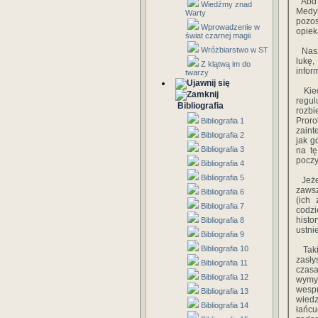
Abd A
Wiedźmy znad
Medyn
Warty
pozos
Wprowadzenie w
opiek
świat czarnej magii
Wróżbiarstwo w ST
Nasza
lukę,
Z klątwą im do
infor
twarzy
Kiedy
regul
Bibliografia
rozbi
Pror
Bibliografia 1
zaint
Bibliografia 2
jak g
Bibliografia 3
na t
poczy
Bibliografia 4
Bibliografia 5
Jeżel
zawsz
Bibliografia 6
(ich
Bibliografia 7
codzi
histo
Bibliografia 8
ustnie
Bibliografia 9
Bibliografia 10
Takie
zasły
Bibliografia 11
czasa
Bibliografia 12
wymy
wespr
Bibliografia 13
wiedz
Bibliografia 14
łańcu