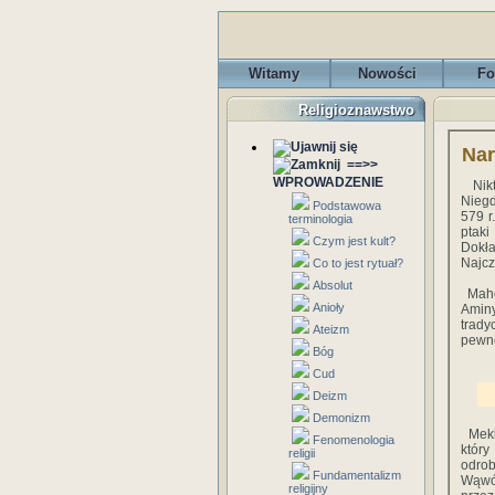
Witamy
Nowości
Fo
Religioznawstwo
Nar
==>>
WPROWADZENIE
Nikt 
Niegd
Podstawowa
579 r
terminologia
ptaki
Czym jest kult?
Dokła
Najcz
Co to jest rytuał?
Absolut
Mahom
Anioły
Aminy
trady
Ateizm
pewn
Bóg
Cud
Deizm
Demonizm
Mekka
Fenomenologia
który
religii
odrob
Fundamentalizm
Wąwóz
religijny