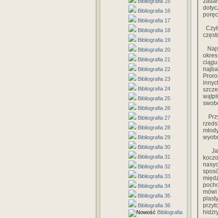
zadan
Bibliografia 15
doty
Bibliografia 16
poręc
Bibliografia 17
Czyte
Bibliografia 18
częst
Bibliografia 19
Najst
Bibliografia 20
okres
Bibliografia 21
ciągu
najba
Bibliografia 22
Proro
Bibliografia 23
inny
Bibliografia 24
szcze
wątpl
Bibliografia 25
swobo
Bibliografia 26
Przyt
Bibliografia 27
rzeds
Bibliografia 28
młody
wyobr
Bibliografia 29
Bibliografia 30
Jak 
Bibliografia 31
koczo
nasyc
Bibliografia 32
sposó
Bibliografia 33
międz
pocho
Bibliografia 34
mówi
Bibliografia 35
plast
przyt
Bibliografia 36
hidżr
Bibliografia