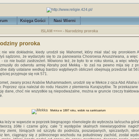
rum
Księga Gości
Nasi Wierni
ISLAM <<== - Narodziny proroka
odziny proroka
nie wie dokładnie, kiedy urodził się Mahomet, który miał stać się prorokiem A
yś sądzono, że wydarzyło się to za panowania Chosroesa Anuszirwana, a więc
. - co nie budzi zastrzeżeń. Mówiono też, że było to w roku słonia, a więc wtedy
 zmusiły do odwrotu armię Abrahy pod Mekką - to zaś na pewno mija się z p
dne daty ustalane według bardzo wątpliwych obliczeń obejmują przedział lat 56
ęściej przyjmuje się rok 571.
et, zwany przez Arabów Muhammadem, urodził się w Mekce z ojca Abd Allaha i
. Poprzez ojca należał do rodu Haszim z plemienia Kurajszytów. Te przekazane
cję dane, choć nie wszystkie są niepodważalne, można w gruncie rzeczy traktowa
e.
Mekka w 1897 roku, widok na sanktuarium
 leży w wąwozie w poprzek biegnącego równolegle do wybrzeża łańcucha górs
 tworzą żółte i czarne góry, całe "z występów skalnych niewiarygodnie nagic
iny ziemi, lśniących od szczytu do podnóża, poszarpanych, spiczastych, stro
 ten, ciągnący się z północnego wschodu na południowy zachód, został wyd