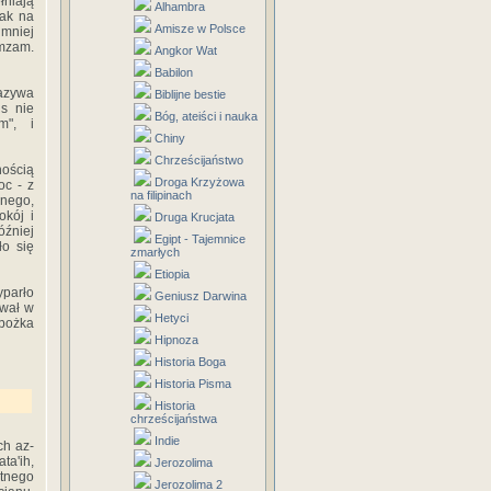
łniają
Alhambra
jak na
Amisze w Polsce
 mniej
mzam.
Angkor Wat
Babilon
azywa
Biblijne bestie
s nie
Bóg, ateiści i nauka
m", i
Chiny
Chrześcijaństwo
nością
Droga Krzyżowa
oc - z
na filipinach
onego,
okój i
Druga Krucjata
óźniej
Egipt - Tajemnice
ło się
zmarłych
Etiopia
yparło
Geniusz Darwina
ywał w
Hetyci
 bożka
Hipnoza
Historia Boga
Historia Pisma
Historia
chrześcijaństwa
Indie
ch az-
ta'ih,
Jerozolima
otnego
Jerozolima 2