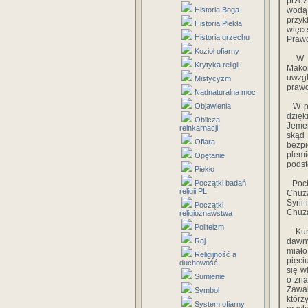
przez
Historia Boga
wodą,
przyk
Historia Piekła
więc
Historia grzechu
Prawd
Kozioł ofiarny
W II
Krytyka religii
Mako
uwzg
Mistycyzm
prawd
Nadnaturalna moc
Objawienia
W pew
dzięk
Oblicza
Jemen
reinkarnacji
skąd 
Ofiara
bezpi
plemi
Opętanie
podst
Piekło
Początki badań
Pocho
religii PL
Chuza
Syrii
Początki
Chuza
religioznawstwa
Politeizm
Kura
Raj
dawny
miało
Religijność a
pięci
duchowość
się w
Sumienie
o zna
Zawah
Symbol
którz
System ofiarny