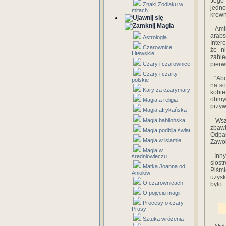
Jego
Znaki Zodiaku w
jedn
mitach
krewn
Magia
Amina
arab
Astrologia
Inter
Czarownice
że n
Litewskie
zabi
Czary i czarownice
pierw
Czary i czarty
"Abd 
polskie
na so
Kary za czarymary
kobie
obmył
Magia a religia
przyw
Magia afrykańska
Magia babilońska
Wszed
zbaw
Magia podbija świat
Odpar
Magia w islamie
Zawoł
Magia w
Inny 
średniowieczu
siost
Matka Joanna od
Piśmi
Aniołów
uzysk
O czarownicach
było.
O pojęciu magii
Procesy o czary -
Prusy
Sztuka wróżenia