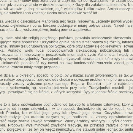
llah zmarł - kiedy jego żona była w ciąży lub tuż po rozwiązaniu - w czasie po
ie, gdzie zatrzymał się w drodze powrotnej z Gazy dla załatwienia interesów. Ni
tawił wdowie: jedną niewolnicę, pięć wielbłądów i kilka owiec. Amina otoczył
ą, ale wkrótce i ona zmarła; dziecko miało zaledwie sześć lat.
 wiedza o dzieciństwie Mahometa jest raczej niepewna. Legendy powoli wypełn
 coraz piękniejsze i coraz bardziej budujące w miarę upływu czasu. Nawet najs
macje, bardziej wstrzemięźliwe, budzą pewne wątpliwości.
 islam stał się religią potężnego państwa, powstała konieczność stworzenia
ujących życie społeczne. Oczywiście opinie na ten temat bardzo się różniły, interes
eżne. Istniały też ugrupowania polityczne, które przyłączały się do krewnych i Towa
oka. Ponadto wielu ludzi powodowanych ciekawością, pobożnością lub 
eresowaniami historycznymi poszukiwało informacji o życiu Mahometa. I wtedy p
dyby zawód tradycjonisty. Tradycjoniści przytaczali opowiadania, które były odpow
ę ciekawość, pobożność czy nawet na ową konieczność tworzenia zasad, pon
nania Proroka miały rangę przykładu.
i działał w określony sposób, to po to, by wskazać swym zwolennikom, że tak w
e należy postępować, zarówno gdy chodzi o poważne problemy - np. prawa sp
 zasady zostały wyłożone przez samego Boga w Koranie) - jak o najdrobni
enne zachowania, np. sposób siedzenia przy stole. Tradycjoniści musieli - ja
rycy - powoływać się na źródła, z których korzystali. Były to jednak źródła przeka
.
 to a takie opowiadanie pochodziło od takiego to a takiego człowieka, który z
szał je od innego człowieka, i w ten sposób dochodziło się aż do kogoś, kto
ch Proroka, kto widział jego gesty lub słyszał jego słowa. Oczywiście łatw
ślać tradycje (po arabsku nazywa się je hadisami, to znaczy opowiadaniami
zeć swoje zdanie i swoje stronnictwo. Wielcy arabscy historycy i juryści dobrze
ieli. Próbowali wyeliminować zmyślone tradycje, na przykład tradycje o tak 
chu poręczycieli, że był on wręcz niemożliwy, nie stawiali sobie jednak tak amb