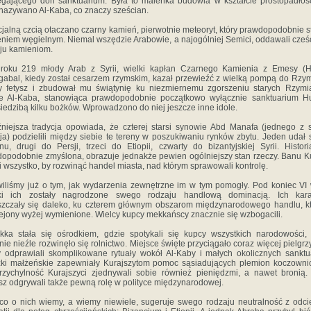
egającego doń sanktuarium. Była to maleńka budowla w kształcie prostopadłoś
 nazywano Al-Kaba, co znaczy sześcian.
alną czcią otaczano czarny kamień, pierwotnie meteoryt, który prawdopodobnie st
niem węgielnym. Niemal wszędzie Arabowie, a najogólniej Semici, oddawali cześ
ju kamieniom.
ku 219 młody Arab z Syrii, wielki kapłan Czarnego Kamienia z Emesy (H
gabal, kiedy został cesarzem rzymskim, kazał przewieźć z wielką pompą do Rzy
y fetysz i zbudował mu świątynię ku niezmiernemu zgorszeniu starych Rzym
e Al-Kaba, stanowiąca prawdopodobnie początkowo wyłącznie sanktuarium Hu
siedzibą kilku bożków. Wprowadzono do niej jeszcze inne idole.
ejsza tradycja opowiada, że czterej starsi synowie Abd Manafa (jednego z
ja) podzielili między siebie te tereny w poszukiwaniu rynków zbytu. Jeden udał 
u, drugi do Persji, trzeci do Etiopii, czwarty do bizantyjskiej Syrii. Histori
opodobnie zmyślona, obrazuje jednakże pewien ogólniejszy stan rzeczy. Banu K
li wszystko, by rozwinąć handel miasta, nad którym sprawowali kontrolę.
iśmy już o tym, jak wydarzenia zewnętrzne im w tym pomogły. Pod koniec VI
łki ich zostały nagrodzone swego rodzaju handlową dominacją. Ich kar
zczały się daleko, ku czterem głównym obszarom międzynarodowego handlu, k
rejony wyżej wymienione. Wielcy kupcy mekkańscy znacznie się wzbogacili.
a stała się ośrodkiem, gdzie spotykali się kupcy wszystkich narodowości, 
nie nieźle rozwinęło się rolnictwo. Miejsce święte przyciągało coraz więcej pielgr
y odprawiali skomplikowane rytuały wokół Al-Kaby i małych okolicznych sanktu
ki małżeńskie zapewniały Kurajszytom pomoc sąsiadujących plemion koczowni
rzychylność Kurajszyci zjednywali sobie również pieniędzmi, a nawet bronią
sz odgrywali także pewną rolę w polityce międzynarodowej.
o o nich wiemy, a wiemy niewiele, sugeruje swego rodzaju neutralność z odc