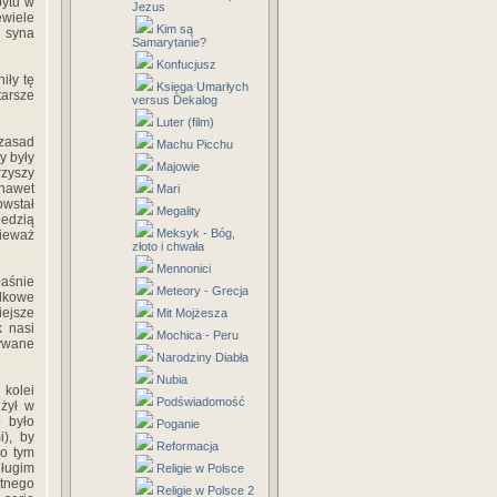
bytu w
Jezus
ewiele
Kim są
a syna
Samarytanie?
Konfucjusz
iły tę
Księga Umarłych
tarsze
versus Dekalog
Luter (film)
 zasad
Machu Picchu
y były
Majowie
rzyszy
nawet
Mari
owstał
Megality
iedzią
Meksyk - Bóg,
ieważ
złoto i chwała
Mennonici
łaśnie
Meteory - Grecja
adkowe
ejsze
Mit Mojżesza
k nasi
Mochica - Peru
zywane
Narodziny Diabła
Nubia
 kolei
Podświadomość
 żył w
o było
Poganie
), by
Reformacja
 o tym
długim
Religie w Polsce
itnego
Religie w Polsce 2