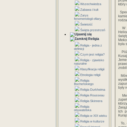
przyl
Wszechwiedza
który
Zabawa i kult
Specj
Zarys
kamie
fenomenologii ofiary
rodza
Świetość
W ro
Święta przestrzeń
Helio
święt
Religia
Mekc
była 
Religia - jedna z
definicji
Późni
Czym jest religia?
Kusaj
Jemen
Religia - zjawisko
naturalne
prawd
zrobi
Klasyfikacja religii
Etnologia religii
Mówil
wysi
Religia
zapus
Bocheńskiego
były 
Religia Durkheima
Religia Rousseau
Mekk
zupeł
Religia Skinnera
którz
Religia
Związ
obywatelska
Ich p
Kuraj
Religia w XIX wieku
Religia w kulturze
To, c