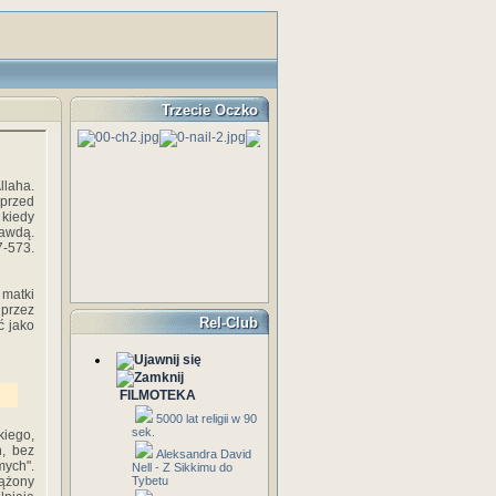
Trzecie Oczko
llaha.
 przed
 kiedy
rawdą.
7-573.
 matki
 przez
Rel-Club
ć jako
FILMOTEKA
5000 lat religii w 90
sek.
kiego,
h, bez
Aleksandra David
mych".
Nell - Z Sikkimu do
rążony
Tybetu