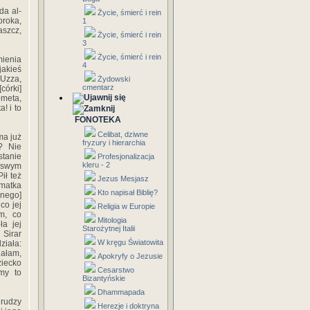
da al-
Życie, śmierć i rein
roka,
1
szcz,
Życie, śmierć i rein
3
Życie, śmierć i rein
mienia
4
jakieś
-Uzza,
Żydowski
cmentarz
córki]
ometa,
! i to
FONOTEKA
Celibat, dziwne
ma już
fryzury i hierarchia
? Nie
stanie
Profesjonalizacja
kleru - 2
a swym
ił też
Jezus Mesjasz
 matka
Kto napisał Biblię?
znego]
co jej
Religia w Europie
m, co
Mitologia
ła jej
Starożytnej Italii
 Sirar
W kręgu Światowita
ziała:
iałam,
Apokryfy o Jezusie
ziecko
Cesarstwo
my to
Bizantyńskie
Dhammapada
drudzy
Herezje i doktryna