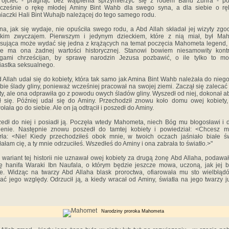
 ojciec - pragnąc bez wątpienia sprzymierzyć się z rodem Banu Zuhra - pop
ocześnie o rękę młodej Aminy Bint Wahb dla swego syna, a dla siebie o ręk
iaczki Hali Bint Wuhajb należącej do tego samego rodu.
, jak się wydaje, nie opuściła swego rodu, a Abd Allah składał jej wizyty zgo
skim zwyczajem. Pierwszym i jedynym dzieckiem, które z nią miał, był Mah
esująca może wydać się jedna z krążących na temat poczęcia Mahometa legend
ie ma ona żadnej wartości historycznej. Stanowi bowiem niesamowity kontr
egami chrześcijan, by sprawę narodzin Jezusa pozbawić, o ile tylko to moż
iastka seksualnego.
Allah udał się do kobiety, która tak samo jak Amina Bint Wahb należała do niego
bie ślady gliny, ponieważ wcześniej pracował na swojej ziemi. Zaczął się zalecać 
ty, ale ona odprawiła go z powodu owych śladów gliny. Wyszedł od niej, dokonał abl
 się. Później udał się do Aminy. Przechodził znowu koło domu owej kobiety,
ołała go do siebie. Ale on ją odtrącił i poszedł do Aminy.
ł do niej i posiadł ją. Poczęła wtedy Mahometa, niech Bóg mu błogosławi i
ienie. Następnie znowu poszedł do tamtej kobiety i powiedział: <Chcesz m
ła: <Nie! Kiedy przechodziłeś obok mnie, w twoich oczach jaśniało białe św
ałam cię, a ty mnie odrzuciłeś. Wszedłeś do Aminy i ona zabrała to światło.>"
wariant tej historii nie uznawał owej kobiety za drugą żonę Abd Allaha, podawał
rę hanifa Waraki Ibn Naufala, o którym będzie jeszcze mowa, uczoną, jak jej b
e. Widząc na twarzy Abd Allaha blask proroctwa, ofiarowała mu sto wielbłąd
ać jego względy. Odrzucił ją, a kiedy wracał od Aminy, światła na jego twarzy j
Narodziny proroka Mahometa