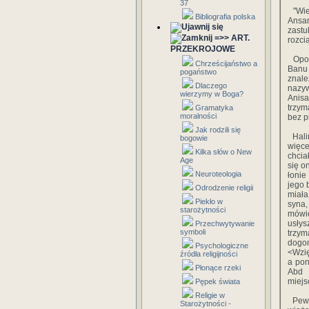
37
"Wiem
Bibliografia polska
Ansa
zast
=>> ART.
rozci
PRZEKROJOWE
Opowi
Chrześcijaństwo a
Banu 
pogaństwo
znale
Dlaczego
nazyw
wierzymy w Boga?
Anisa
trzym
Gramatyka
moralności
bez p
Jak rodzili się
Halim
bogowie
więc
Kilka słów o New
chcia
Age
się o
Neuroteologia
łonie
jego 
Odrodzenie religii
miała
Piekło w
syna,
starożytności
mówi
usłys
Przechwytywanie
symboli
trzym
dogon
Psychologiczne
<Wzię
źródła religijności
a pon
Płonące rzeki
Abd 
miejs
Pępek świata
Religie w
Pewne
Starożytności -