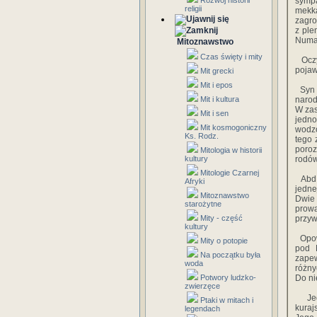
Rozwój historii
sympa
religii
mekk
zagro
z ple
Numan
Mitoznawstwo
Czas święty i mity
Oczyw
pojaw
Mit grecki
Mit i epos
Syn H
Mit i kultura
narod
W zas
Mit i sen
jedn
Mit kosmogoniczny
wodzó
Ks. Rodz.
tego 
poroz
Mitologia w historii
kultury
rodów
Mitologie Czarnej
Abd a
Afryki
jedne
Mitoznawstwo
Dwie 
starożytne
prowa
Mity - część
przyw
kultury
Opowi
Mity o potopie
pod 
Na początku była
zapew
woda
różny
Potwory ludzko-
Do ni
zwierzęce
Jedn
Ptaki w mitach i
kuraj
legendach