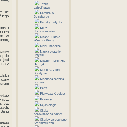
cianu,
Jezus -
dzieciństwo
ał się
Katedra w
ć tego
Strasburgu
Katedry gotyckie
imsu)
Kody
chrześcijaństwa
mu ten
ian. W
Masaru Emoto -
bala,
Wieści z Wody
Mnisi i kacerze
 synów
Nauka o stanie
umyslu
się do
a jest
Newton - Mroczny
urajsz
Heretyk
Niebo na ziemi -
Buddyzm
 wieku
Nieznana rodzina
awany
Jezusa
tórymi
Petra
Pierwsza Krucjata
gdzie
zymów,
Piramidy
ariów.
Scjentologia
czych.
Skala
. Banu
porównawcza planet
Skarby wczesnego
ieniem
Średniowiecza