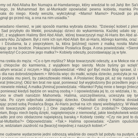
y od Abd Allaha Ibn Numajra al-Hamdaniego, który wiedział to od Jahji Ibn Sa'i
riego, że Muhammad Ibn al-Munkadir opowiadał: pewna kobieta, mamka Pro
ukała do niego. Kiedy weszła, wykrzyknął: <Mamo! Mamo!> Poszedł po pła
ągnął go przed nią, a ona na nim usiadła."
adano również, w jaki sposób mamka wybrała dziecko. "Dziesięć kobiet z ple
Sad przybyło do Mekki, poszukując dzieci do wykarmienia. Każdej udało się 
źć, z wyjątkiem Halimy Bint Abd Allah, której towarzyszył mąż Al-Haris Ibn Abd al
any Abu Zu'ajbem. Był z nimi ich syn Abd Allah Ibn al-Haris, którego karmiła, oraz [
 i Dżudama, ta z pieprzykiem, ta, która [później] razem z matką nosiła Mah
ając go na biodrze. Pokazano Halimie Posłańca Boga. A ona powiedziała: <Sierota
ieniędzy! Co pocznie jego matka?> Kobiety odeszły, pozostawiając ją w tyle.
a rzekła do męża: <Co o tym myślisz? Moje towarzyszki odeszły, a w Mekce nie 
ej chłopców do karmienia, z wyjątkiem tego sieroty. Może byśmy go wzięli
łabym wracać z niczym.> Mąż odpowiedział: <Weź go! Być może Bóg sprawi, iż 
n dla nas dobrodziejstwem.> Wróciła więc do matki, wzięła dziecko, położyła je n
 i podała mu pierś, by zakosztowało mleka. A Posłaniec Boga pił, aż się nasycił. P
brat [mleczny]. Otóż ten brat nie spał, ponieważ był wygłodzony [bo przedtem jego
 niewiele mleka]. A matka [Amina] powiedziała: <Mamko! Pytaj mnie o twego [mlec
 ponieważ kiedyś będzie on ważną osobą.> I opowiedziała jej to, co widziała, i to, 
ono w chwili narodzin Mahometa. Halima, uszczęśliwiona, ucieszyła się ty
zała. Po czym odjechała zabierając dziecko. Osiodłali oślicę i Halima dosiad
ając przed sobą Posłańca Boga. Al-Haris jechał na ich starej wielbłądzicy. W Wadi
ili towarzyszki podróży [...] One zapytały: <Halimo! Co zrobiłaś?> Odpowied
łam, Bogu niech będą dzięki, najpiękniejsze z niemowląt, jakie kiedykolwiek widz
adto jest ono obdarzone największą baraką.> Kobiety rzekły: <Czy nie jest to d
al-Muttaliba?> Odpowiedziała: <Tak.> Halima opowiadała: <Zanim opuściliś
ce, widziałam zazdrość na [twarzy] niejednej z naszych kobiet.>"
 cudowne wydarzenie jedni odnoszą właśnie do owych lat pobytu na pustyni, 