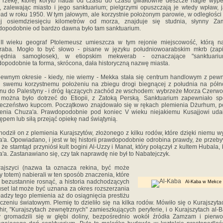
 rzekę, której koryto nadal od czasu do czasu gwałtowne deszcze nagle wype
 zalewając miasto i jego sanktuarium; pielgrzymi opuszczają je wtedy wpław, 
ład w roku 1950. W tym jałowym, ale korzystnie położonym parowie, w odległości
ej osiemdziesięciu kilometrów od morza, znajduje się studnia, słynny Za
opodobnie od bardzo dawna było tam sanktuarium.
 wieku geograf Ptolemeusz umieszcza w tym rejonie miejscowość, którą n
raba. Mogło to być słowo - pisane w języku południowoarabskim mkrb (zapi
lędnia samogłosek), w etiopskim mekwerab - oznaczające "sanktuariu
opodobnie ta forma, skrócona, dała historyczną nazwę miasta.
nym okresie - kiedy, nie wiemy - Mekka stała się centrum handlowym z pew
i swemu korzystnemu położeniu na zbiegu drogi biegnącej z południa na półn
u do Palestyny - i dróg łączących zachód ze wschodem: wybrzeże Morza Czerw
można było dotrzeć do Etiopii, z Zatoką Perską. Sanktuarium zapewniało sp
eczeństwo kupcom. Początkowo znajdowało się w rękach plemienia Dżurhum, p
enia Chuza'a. Prawdopodobnie pod koniec V wieku niejakiemu Kusajjowi uda
ępem lub siłą przejąć opiekę nad świątynią.
dził on z plemienia Kurajszytów, złożonego z kilku rodów, które dzięki niemu w
'a. Opowiadano, i jest w tej historii prawdopodobnie odrobina prawdy, że przeb
 i że stamtąd przyniósł kult bogini Al-Uzzy i Manat, który połączył z kultem Hubala,
'a. Zastanawiano się, czy tak naprawdę nie był to Nabatejczyk.
jszyci (nazwa ta oznacza rekina, być może
 totem) nabierali w ten sposób znaczenia, które
 bezustannie rosnąć, a historia nadchodzących
Al-Kaba w Mekce
uset lat może być uznana za okres rozszerzania
ładzy tego plemienia aż do osiągnięcia prestiżu
czeniu światowym. Plemię to dzieliło się na kilka rodów. Mówiło się o Kurajszyta
ir, "Kurajszytach zewnętrznych" zamieszkujących peryferie, i o Kurajszytach al-Ba
y gromadzili się w głębi doliny, bezpośrednio wokół źródła Zamzam i pierw