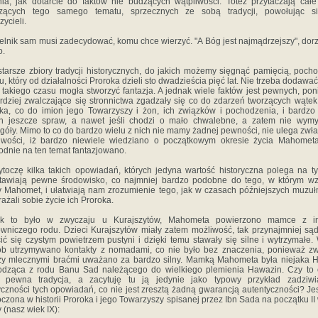
ia, jak dotarcie do faktów nie budzących wątpliwości. Toteż przytaczają całe
czących tego samego tematu, sprzecznych ze sobą tradycji, powołując s
zycieli.
lnik sam musi zadecydować, komu chce wierzyć. "A Bóg jest najmądrzejszy", dor
o.
arsze zbiory tradycji historycznych, do jakich możemy sięgnąć pamięcią, poch
u, który od działalności Proroka dzieli sto dwadzieścia pięć lat. Nie trzeba dodawać
 takiego czasu mogła stworzyć fantazja. A jednak wiele faktów jest pewnych, po
rdziej zwalczające się stronnictwa zgadzały się co do zdarzeń tworzących wątek
ka, co do imion jego Towarzyszy i żon, ich związków i pochodzenia, i bardzo
ch jeszcze spraw, a nawet jeśli chodzi o mało chwalebne, a zatem nie wymy
góły. Mimo to co do bardzo wielu z nich nie mamy żadnej pewności, nie ulega zwł
iwości, iż bardzo niewiele wiedziano o początkowym okresie życia Mahomet
dnie na ten temat fantazjowano.
oczę kilka takich opowiadań, których jedyna wartość historyczna polega na t
tawiają pewne środowisko, co najmniej bardzo podobne do tego, w którym wz
 Mahomet, i ułatwiają nam zrozumienie tego, jak w czasach późniejszych muzu
ażali sobie życie ich Proroka.
to było w zwyczaju u Kurajszytów, Mahometa powierzono mamce z i
wniczego rodu. Dzieci Kurajszytów miały zatem możliwość, tak przynajmniej są
ić się czystym powietrzem pustyni i dzięki temu stawały się silne i wytrzymałe.
b utrzymywano kontakty z nomadami, co nie było bez znaczenia, ponieważ z
y mlecznymi braćmi uważano za bardzo silny. Mamką Mahometa była niejaka 
dząca z rodu Banu Sad należącego do wielkiego plemienia Hawazin. Czy to 
 pewna tradycja, a zacytuję tu ją jedynie jako typowy przykład zadziwia
yczności tych opowiadań, co nie jest zresztą żadną gwarancją autentyczności? Je
oczona w historii Proroka i jego Towarzyszy spisanej przez Ibn Sada na początku II
y (nasz wiek IX):