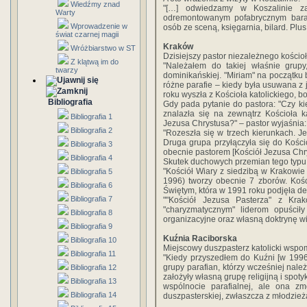
Wiedźmy znad
"[…] odwiedzamy w Koszalinie za
Warty
odremontowanym pofabrycznym barak
Wprowadzenie w
osób ze sceną, księgarnia, bilard. Plu
świat czarnej magii
Kraków
Wróżbiarstwo w ST
Dzisiejszy pastor niezależnego kościo
Z klątwą im do
"Należałem do takiej właśnie grup
twarzy
dominikańskiej. "Miriam" na początku b
różne parafie – kiedy była usuwana z 
roku wyszła z Kościoła katolickiego, 
Bibliografia
Gdy pada pytanie do pastora: "Czy ki
znalazła się na zewnątrz Kościoła ka
Bibliografia 1
Jezusa Chrystusa?" – pastor wyjaśnia:
Bibliografia 2
"Rozeszła się w trzech kierunkach. Je
Druga grupa przyłączyła się do Kościo
Bibliografia 3
obecnie pastorem [Kościół Jezusa Chry
Bibliografia 4
Skutek duchowych przemian tego typu 
"Kościół Wiary z siedzibą w Krakowie
Bibliografia 5
1996) tworzy obecnie 7 zborów. Koś
Bibliografia 6
Świętym, która w 1991 roku podjęła dec
Bibliografia 7
""Kościół Jezusa Pasterza" z Kra
"charyzmatycznym" liderom opuściły
Bibliografia 8
organizacyjne oraz własną doktrynę wi
Bibliografia 9
Kuźnia Raciborska
Bibliografia 10
Miejscowy duszpasterz katolicki wspo
Bibliografia 11
"Kiedy przyszedłem do Kuźni [w 1996 
grupy parafian, którzy wcześniej nal
Bibliografia 12
założyły własną grupę religijną i spotyk
Bibliografia 13
wspólnocie parafialnej, ale ona zm
Bibliografia 14
duszpasterskiej, zwłaszcza z młodzieżą 