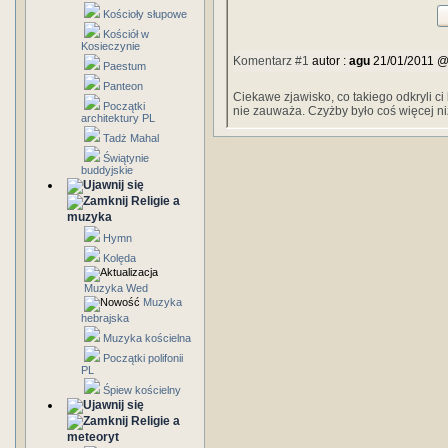
Kościoły słupowe
Kościół w
Kosieczynie
Komentarz #1
autor :
agu
21/01/2011 @
Paestum
Panteon
Ciekawe zjawisko, co takiego odkryli ci 
Początki
nie zauważa. Czyżby było coś więcej niż
architektury PL
Tadż Mahal
Świątynie
buddyjskie
Religie a
muzyka
Hymn
Kolęda
Muzyka Wed
Muzyka
hebrajska
Muzyka kościelna
Początki polifonii
PL
Śpiew kościelny
Religie a
meteoryt