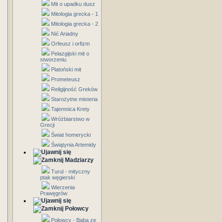
Mit o upadku dusz
Mitologia grecka - 1
Mitologia grecka - 2
Nić Ariadny
Orfeusz i orfizm
Pelazgijski mit o
stworzeniu
Platoński mit
Prometeusz
Religijność Greków
Starożytne misteria
Tajemnica Krety
Wróżbiarstwo w
Grecji
Świat homerycki
Świątynia Artemidy
Madziarzy
Turul - mityczny
ptak węgierski
Wierzenia
Prawęgrów
Połowcy
Połowcy - Baba ze