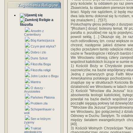
przy kościele: tu oddałem po raz pie
Zagadnienia Religijne
Zbawiciela, tu stawiałem pierwsze krok
braci. Nigdy nie sądziłem, iż będę mu
dwa lata temu dokonał się tu rozłam, 
Religie a
się znalazłem […]"[37].
Posłuchajmy głosu jednego z duszpast
filozofia
"[Rozłam:] dosyć bolesny temat. W prz
Anselm z
parafia o. jezuitów] nie są to pojedync
Cantenbury
powoli sektą. […] Okazuje się, że r
Bóg Kartezjusza
ruch odśrodkowy, tzn. coraz większe o
chrzest, następnie jakieś dziwne w
Czym jest etyka?
ciężko przeżyłem tamto odejście młodzi
Dobro i zlo
oazie w Twardogórze i których bardzo l
We Wrocławiu istnieją cztery zareje
Duns Szkot
wspólnot katolickich liczące w sumie w
Filozofia Boga
1) Kościół Boży w Chrystusie powst
oazowiczów, na bazie współpracy ekum
Filozofia religii
Jedną z pierwszych grup Faith Mov
John Locke o Bogu
Amerykanina polskiego pochodzenia w
Mantra
znajduje się w strukturach Kościoła 
działalność we Wrocławiu w latach osi
O duszy -
2) Kościół "Wrocław dla Jezusa" lic
Arystoteles
absolwenta teologii katolickiej, byłe
Państwo Platona
powstał na bazie dwóch wspólnot pos
początki sięgają połowy lat dziewięćdz
Problem zła
""Wrocław dla Jezusa" [zarejestrowany 
Schopenhauer o
we Wrocławiu, [po połączeniu] z dzia
woli
Odnowy w Duchu Świętym. To ostatnie
Sen w którym
między światem ewangelicznych chrze
żyjemy
[40].
3) Kościół Wolnych Chrześcijan "Kana
Traktat
ateologiczny
charyzmatycznej grupy postoazowej. 