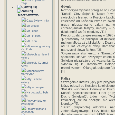
Rozwój historii
religii
Gdynia
Rozpoczynamy nasz przegląd od Gdyni.
"Kościół Chrześcijański "Nowe Przymi
Mitoznawstwo
świeckich z hierarchią Kościoła katoli
Czas święty i mity
zależność od Kościoła i wraz ze swoim
grupa nieprzerwanie działa na ter
Mit grecki
chrześcijańskie festyny, imprezy w 
Mit i epos
działalność wśród młodzieży"[1].
Kościół został zarejestrowany w 1996 r.
Mit i kultura
"[Zaproszony na początku lat dziewi
Mit i sen
ruchem Młodzież z Misją] Jerry Dean
od 11 lat. Założyciel "Misji Barnaba"
Mit kosmogoniczny
Ks. Rodz.
nauczyciel słowa Bożego"[3].
"Organizacja ekumeniczna "Barnaba
Mitologia w historii
spotkania, których szczytnym celem 
kultury
Świętym niezależnie od wyznania. Cz
Mitologie Czarnej
skłoniło się ku Kościołowi ziel
Afryki
prozelityzmem. Ofiarą tak pojętego "e
Mitoznawstwo
[4].
starożytne
Kalisz
Mity - część
Szczególnie interesujący jest przypad
kultury
którzy odeszli od Kościoła katolickie
Mity o potopie
"Kaliska wspólnota Odnowy w Duch
Na początku była
Kościół rzymskokatolicki". Lider g
woda
Duchu Świętym[5]. Lider mówi: "Moj
katolickiej, ale na początku nie wi
Potwory ludzko-
kierujący"[6].
zwierzęce
"Teraz [wspólnota] odprawia n
Ptaki w mitach i
zielonoświątkowego. Liczy blisko 50
legendach
departamencie wyznań MSW jako Ko