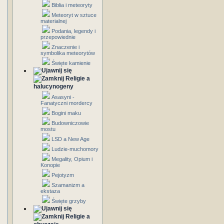
Biblia i meteoryty
Meteoryt w sztuce
materialnej
Podania, legendy i
przepowiednie
Znaczenie i
symbolika meteorytów
Święte kamienie
Religie a
halucynogeny
Asasyni -
Fanatyczni mordercy
Bogini maku
Budowniczowie
mostu
LSD a New Age
Ludzie-muchomory
Megality, Opium i
Konopie
Pejotyzm
Szamanizm a
ekstaza
Święte grzyby
Religie a