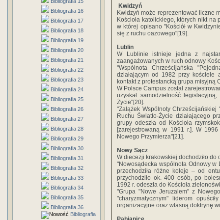
Bibliografia 15
Kwidzyń
Bibliografia 16
Kwidzyń może reprezentować liczne mn
Kościoła katolickiego, których nikt n
Bibliografia 17
w której opisano "Kościół w Kwidzynie
Bibliografia 18
się z ruchu oazowego"[19].
Bibliografia 19
Lublin
Bibliografia 20
W Lublinie istnieje jedna z najst
Bibliografia 21
zaangażowanych w ruch odnowy Kościoła
"Wspólnota Chrześcijańska "Pojed
Bibliografia 22
działającym od 1982 przy kościele 
Bibliografia 23
kontakt z protestancką grupa misyjną 
W Polsce Campus został zarejestrowa
Bibliografia 24
uzyskał samodzielność legislacyjną,
Bibliografia 25
Życie"[20].
"Zalążek Wspólnoty Chrześcijańskiej 
Bibliografia 26
Ruchu Światło-Życie działającego p
Bibliografia 27
grupy odeszła od Kościoła rzymskokat
Bibliografia 28
[zarejestrowaną w 1991 r.]. W 1996 
Nowego Przymierza"[21].
Bibliografia 29
Bibliografia 30
Nowy Sącz
W diecezji krakowskiej dochodziło do od
Bibliografia 31
"Nowosądecka wspólnota Odnowy w Duch
Bibliografia 32
przechodziła różne koleje – od ent
przychodziło ok. 400 osób, po bole
Bibliografia 33
1992 r. odeszła do Kościoła zielonośw
Bibliografia 34
"Grupa "Nowe Jeruzalem" z Nowego 
Bibliografia 35
"charyzmatycznym" liderom opuściły
organizacyjne oraz własną doktrynę wi
Bibliografia 36
Bibliografia
Pabianice