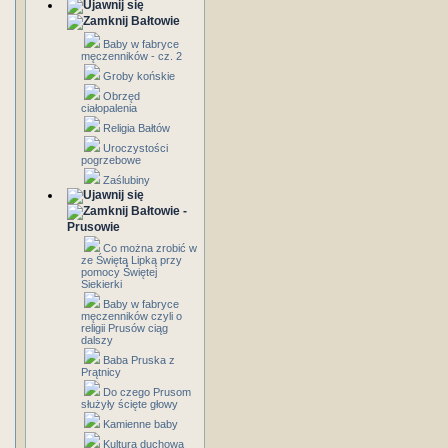
Bałtowie
Baby w fabryce
męczenników - cz. 2
Groby końskie
Obrzęd
ciałopalenia
Religia Bałtów
Uroczystości
pogrzebowe
Zaślubiny
Bałtowie -
Prusowie
Co można zrobić w
ze Świętą Lipką przy
pomocy Świętej
Siekierki
Baby w fabryce
męczenników czyli o
religii Prusów ciąg
dalszy
Baba Pruska z
Prątnicy
Do czego Prusom
służyły ścięte głowy
Kamienne baby
Kultura duchowa