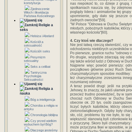
konstytucja
nas niepokoić to, co dzieje z grupą.
spotkaniach naucza się, by zdejmowan
Zjednoczenie
poglądy lidera i animatorów tej grupy
Włoch i likwidacja
upomnienie, gdy dało się jeszcze c
Państwa Kościelnego
żadnych owoców"[59].
"W Polsce "Odnowa w Duchu Świętym" o
Religie a
młodych, pobożnych katolików, którzy 
seks
własnego kościoła"[60].
Heloiza i Abelard
4. Czy ktoś wie dlaczego?
Kościół a
Nie jest łatwą rzeczą stwierdzić, cz
seksualność
odchodzeniu niektórych uczestników o
Kościół i seks
Po pierwsze, granice ruchu "odnowy c
Po drugie, wszędzie zdarzają się ode
Pesymizm
seksualny
się także wśród ludzi z Odnowy w Du
Najpierw więc powód pierwszy: odn
Seks a celibat
początkowo głównie przez Ruch Świat
Tantryczna
charyzmatycznym sposobie modlitwy:
Psychologia
też charyzmatyczne zrzeszenia innego
Seksualności
rozumianej odnowy.
A teraz powód drugi: jeśli na prz
Religia a
Jehowy, to znaczy, że jakiś ułamek pro
nauka
przecież trudno powiedzieć, by w sam
chociaż ruch Odnowy w Duchu Święty
Bóg a inteligencja
obecnie ok. 20 tys. osób zaangażow
Choroba a religia w
liczyć byłych katolików, którzy obe
antyku
zielonoświątkowych. Gdyby były chary
sto, cóż, problemu by nie było, to si
Chronologia biblijna
większość stanowią byli członkowie ka
Czy przed wielkim
o przyczynę. Skoro byli charyzmatycy 
wybuchem był Bóg?
może przyczyna tkwi w sposobie, w j
Dlaczego jesteśmy
Odnowy w Duchu Świętym albo w jaki j