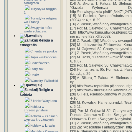
bibliografia
[14] A. Sikora, T. Patora, M. Stelma
"Gazeta Wyborcza – 
Turystyka religijna
http://serwisy.gazeta.pl/df/1,34471,247
1
[15] M. Pasicka, Dwa doświadczeni
Turystyka religijna
(2004) nr 4, s. 8-29.
we Francji
[16] Z. Pasek, Wspólnoty ewangelikalne
Świątynie które
[17] Por. M. Gajewski SJ, Charyzmatyczni 
warto zobaczyć
[18] http://www.kuria.gliwice.pl/gosc
nie istnieje] (28 XII 2003).
Religia a
[19] Z. Pasek, [i][i][i]Wspólnoty ewangeli
[20] M. Libiszewska-Żółtkowska, Konwe
etnografia
por. M. Gajewski SJ, Charyzmatyczni lider
Cmentarze polskie
[21] Z. Pasek, Wspólnoty ewangelikalne
[22] M. Ross, "Filadelfia" – miłość br
Jajka wielkanocne
6, s. 87.
Podłaźniczka
[23] Por. M. Gajewski SJ, Charyzmatyczni 
Stary rok
[24] Por. tamże, s. 65. Por. też: Z. 
dz. cyt., s. 29.
Upiór!
[25] A. Sikora, T. Patora, M. Stelmasi
Wampiry i Wilkołaki
cyt.
[26] http://www.republika.pl/janasout/
Religie a
[27] http://www.diecezjalne.katowice.op
[28] G. Fels, Pseudo-Odnowa w Duchu Św
kobieta
4-10.
7 kobiet Watykanu
[29] M. Kowalski, Panie, przyjdź!, "Ga
s. 6-11.
Kobieta w
chrzescijaństwie
[30] Por. M. Gajewski SJ, Charyzmatyczn
Pseudo-Odnowa w Duchu Świętym: Niety
Kobieta w czasach
Odnowa w Duchu Świętym: Nietykalni II, 
wypraw krzyżowych
[31] Z. Pasek, Wspólnoty ewangelikalne
Kobiety w Izraelu
[32] Za: "Absolutnie Fantastyczne", http
[33] A. Stepanow, Krótka historia Kościo
Matylda z Canossy