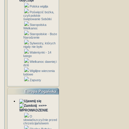
obyczaje
Polska wigilja
Poświęcić bożka,
czyli polskie
świętowanie Sobótki
Staropolska
Wielkanoc
Staropolskie - Boże
Narodzenie
Sylwestry, których
nigdy nie było
Walentynki - 14
lutego
Wielkanoc dawniej i
dziś
Wigilijne wierzenia
ludowe
Zapusty
Europa Pogańska
==>>
WPROWADZENIE
O
słowiańszczyźnie przed
chrześcijaństwem