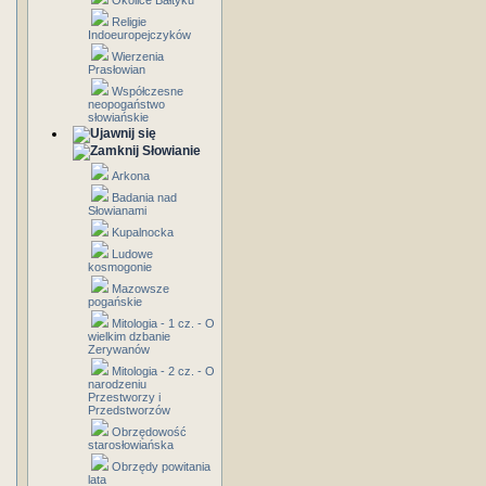
Okolice Bałtyku
Religie
Indoeuropejczyków
Wierzenia
Prasłowian
Współczesne
neopogaństwo
słowiańskie
Słowianie
Arkona
Badania nad
Słowianami
Kupalnocka
Ludowe
kosmogonie
Mazowsze
pogańskie
Mitologia - 1 cz. - O
wielkim dzbanie
Zerywanów
Mitologia - 2 cz. - O
narodzeniu
Przestworzy i
Przedstworzów
Obrzędowość
starosłowiańska
Obrzędy powitania
lata