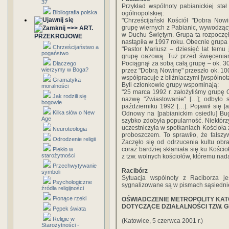
37
Przykład wspólnoty pabianickiej stał
Bibliografia polska
ogólnopolskiej:
"Chrześcijański Kościół "Dobra Now
grupę wiernych z Pabianic, wywodząc
=>> ART.
w Duchu Świętym. Grupa ta rozpoczęła
PRZEKROJOWE
nastąpiła w 1997 roku. Obecnie grupa l
Chrześcijaństwo a
"Pastor Mariusz – dziesięć lat temu 
pogaństwo
grupę oazową. Tuż przed święceniami
Pociągnął za sobą całą grupę – ok. 30 
Dlaczego
wierzymy w Boga?
przez "Dobrą Nowinę" przeszło ok. 10
współpracuje z bliźniaczymi [wspólnota
Gramatyka
Byli członkowie grupy wspominają:
moralności
"25 marca 1992 r. założyliśmy grupę
Jak rodzili się
nazwę "Zwiastowanie" […]; odbyło
bogowie
październiku 1992 […]. Pojawił się [a
Kilka słów o New
Odnowy na [pabianickim osiedlu] Bug
Age
szybko zdobyła popularność. Niektórz
uczestniczyła w spotkaniach Kościoła
Neuroteologia
proboszczem. To sprawiło, że fałszyw
Odrodzenie religii
Zaczęło się od odrzucenia kultu obr
coraz bardziej skłaniała się ku Kości
Piekło w
starożytności
z tzw. wolnych kościołów, któremu na
Przechwytywanie
Racibórz
symboli
Sytuacja wspólnoty z Raciborza je
Psychologiczne
sygnalizowane są w pismach sąsiedniej
źródła religijności
Płonące rzeki
OŚWIADCZENIE METROPOLITY KA
DOTYCZĄCE DZIAŁALNOŚCI TZW. 
Pępek świata
Religie w
(Katowice, 5 czerwca 2001 r.)
Starożytności -