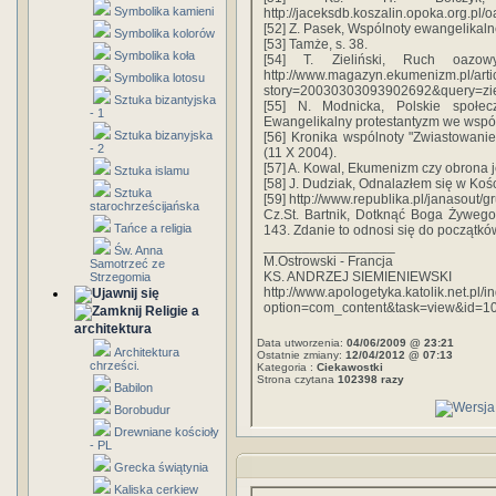
Symbolika kamieni
http://jaceksdb.koszalin.opoka.org.pl/
[52] Z. Pasek, Wspólnoty ewangelikalne
Symbolika kolorów
[53] Tamże, s. 38.
Symbolika koła
[54] T. Zieliński, Ruch oazowy 
http://www.magazyn.ekumenizm.pl/arti
Symbolika lotosu
story=20030303093902692&query=zieli
Sztuka bizantyjska
[55] N. Modnicka, Polskie społec
- 1
Ewangelikalny protestantyzm we współcz
Sztuka bizanyjska
[56] Kronika wspólnoty "Zwiastowanie"
- 2
(11 X 2004).
[57] A. Kowal, Ekumenizm czy obrona j
Sztuka islamu
[58] J. Dudziak, Odnalazłem się w Kośc
Sztuka
[59] http://www.republika.pl/janasout/
starochrześcijańska
Cz.St. Bartnik, Dotknąć Boga Żywego
Tańce a religia
143. Zdanie to odnosi się do początk
_________________
Św. Anna
M.Ostrowski - Francja
Samotrzeć ze
KS. ANDRZEJ SIEMIENIEWSKI
Strzegomia
http://www.apologetyka.katolik.net.pl/
option=com_content&task=view&id=1
Religie a
architektura
Data utworzenia:
04/06/2009 @ 23:21
Architektura
Ostatnie zmiany:
12/04/2012 @ 07:13
chrześci.
Kategoria :
Ciekawostki
Strona czytana
102398 razy
Babilon
Borobudur
Drewniane kościoły
- PL
Grecka świątynia
Kaliska cerkiew