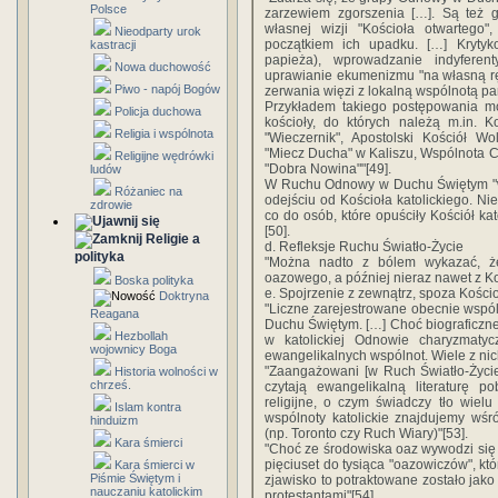
Polsce
zarzewiem zgorszenia […]. Są też g
własnej wizji "Kościoła otwartego"
Nieodparty urok
początkiem ich upadku. […] Krytyko
kastracji
papieża), wprowadzanie indyferent
Nowa duchowość
uprawianie ekumenizmu "na własną rę
Piwo - napój Bogów
zerwania więzi z lokalną wspólnotą par
Przykładem takiego postępowania m
Policja duchowa
kościoły, do których należą m.in. K
Religia i wspólnota
"Wieczernik", Apostolski Kościół Wo
"Miecz Ducha" w Kaliszu, Wspólnota C
Religijne wędrówki
"Dobra Nowina""[49].
ludów
W Ruchu Odnowy w Duchu Świętym "wyl
Różaniec na
odejściu od Kościoła katolickiego. N
zdrowie
co do osób, które opuściły Kościół kato
[50].
Religie a
d. Refleksje Ruchu Światło-Życie
polityka
"Można nadto z bólem wykazać, że
oazowego, a później nieraz nawet z Ko
Boska polityka
e. Spojrzenie z zewnątrz, spoza Kościo
Doktryna
"Liczne zarejestrowane obecnie wspól
Reagana
Duchu Świętym. […] Choć biograficzne
Hezbollah
w katolickiej Odnowie charyzmatyc
wojownicy Boga
ewangelikalnych wspólnot. Wiele z nic
"Zaangażowani [w Ruch Światło-Życi
Historia wolności w
chrześ.
czytają ewangelikalną literaturę 
religijne, o czym świadczy tło wielu
Islam kontra
wspólnoty katolickie znajdujemy wś
hinduizm
(np. Toronto czy Ruch Wiary)"[53].
Kara śmierci
"Choć ze środowiska oaz wywodzi się 
pięciuset do tysiąca "oazowiczów", któ
Kara śmierci w
Piśmie Świętym i
zjawisko to potraktowane zostało jak
nauczaniu katolickim
protestantami"[54].