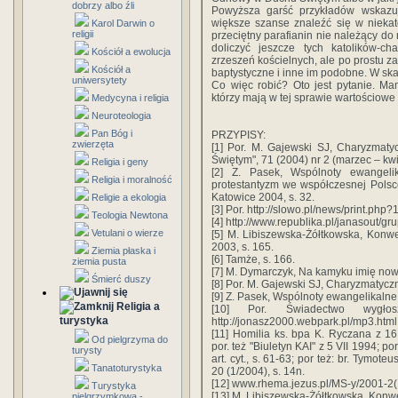
dobrzy albo źli
Powyższa garść przykładów wskazuj
większe szanse znaleźć się w niekato
Karol Darwin o
religii
przeciętny parafianin nie należący d
doliczyć jeszcze tych katolików-c
Kościół a ewolucja
zrzeszeń kościelnych, ale po prostu zas
Kościół a
baptystyczne i inne im podobne. W skali
uniwersytety
Co więc robić? Oto jest pytanie. Ma
którzy mają w tej sprawie wartościowe 
Medycyna i religia
Neuroteologia
Pan Bóg i
PRZYPISY:
zwierzęta
[1] Por. M. Gajewski SJ, Charyzmatyc
Świętym", 71 (2004) nr 2 (marzec – kwi
Religia i geny
[2] Z. Pasek, Wspólnoty ewangeli
Religia i moralność
protestantyzm we współczesnej Polsce 
Katowice 2004, s. 32.
Religie a ekologia
[3] Por. http://slowo.pl/news/print.php?
Teologia Newtona
[4] http://www.republika.pl/janasout/gr
Vetulani o wierze
[5] M. Libiszewska-Żółtkowska, Konwe
2003, s. 165.
Ziemia płaska i
[6] Tamże, s. 166.
ziemia pusta
[7] M. Dymarczyk, Na kamyku imię now
Śmierć duszy
[8] Por. M. Gajewski SJ, Charyzmatyczni l
[9] Z. Pasek, Wspólnoty ewangelikalne 
Religia a
[10] Por. Świadectwo wygło
turystyka
http://jonasz2000.webpark.pl/mp3.html (
[11] Homilia ks. bpa K. Ryczana z 16 I
Od pielgrzyma do
por. też "Biuletyn KAI" z 5 VII 1994; po
turysty
art. cyt., s. 61-63; por też: br. Tymote
Tanatoturystyka
20 (1/2004), s. 14n.
[12] www.rhema.jezus.pl/MS-y/2001-2(14)
Turystyka
[13] M. Libiszewska-Żółtkowska, Konwer
pielgrzymkowa -