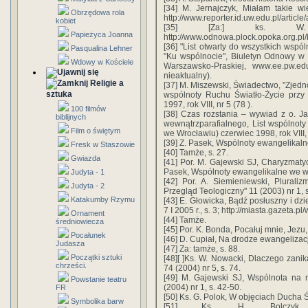
[34] M. Jernajczyk, Miałam takie wi
Obrzędowa rola
http://www.reporter.id.uw.edu.pl/article
kobiet
[35] [Za:] ks. W
Papieżyca Joanna
http://www.odnowa.plock.opoka.org.pl/
[36] "List otwarty do wszystkich wspól
Pasqualina Lehner
"Ku wspólnocie", Biuletyn Odnowy w 
Wdowy w Kościele
Warszawsko-Praskiej, www.ee.pw.ed
nieaktualny).
Religie a
[37] M. Miszewski, Świadectwo, "Zjedn
sztuka
wspólnoty Ruchu Światło-Życie przy 
1997, rok VIII, nr 5 (78 ).
100 filmów
[38] Czas rozstania – wywiad z o. J
biblijnych
wewnątrzparafialnego, List wspólnoty
Film o świętym
we Wrocławiu) czerwiec 1998, rok VIII, 
[39] Z. Pasek, Wspólnoty ewangelikalne
Fresk w Staszowie
[40] Tamże, s. 27.
Gwiazda
[41] Por. M. Gajewski SJ, Charyzmatyczni
Pasek, Wspólnoty ewangelikalne we wsp
Judyta - 1
[42] Por. A. Siemieniewski, Pluraliz
Judyta - 2
Przegląd Teologiczny" 11 (2003) nr 1, 
Katakumby Rzymu
[43] E. Głowicka, Bądź posłuszny i dz
7 I 2005 r., s. 3; http://miasta.gazeta.
Ornament
[44] Tamże.
średniowiecza
[45] Por. K. Bonda, Pocałuj mnie, Jez
Pocałunek
[46] D. Cupiał, Na drodze ewangelizacji
Judasza
[47] Za: tamże, s. 88.
Początki sztuki
[48][ ]Ks. W. Nowacki, Dlaczego zan
chrześci.
74 (2004) nr 5, s. 74.
[49] M. Gajewski SJ, Wspólnota na
Powstanie teatru
(2004) nr 1, s. 42-50.
FR
[50] Ks. G. Polok, W objęciach Ducha 
Symbolika barw
[51] Ks. H. Bolczyk, 