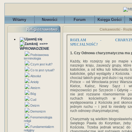
Witamy
Nowości
Forum
Księga Gości
N
Religioznawstwo
Ciekawostki - Roz
ROZŁAM - CHARYZMA
==>>
SPECJALNOŚĆ?
WPROWADZENIE
1. Czy Odnowa charyzmatyczna ma 
Podstawowa
terminologia
Każdy, kto rozejrzy się po mapie 
Czym jest kult?
naszego kraju, zauważy grupy, które
katolickie, a od kilku lub kilkunastu l
Co to jest rytuał?
katolickie, gdyż wystąpiły z Kościoła
Absolut
chociaż takich grup jest dużo i są rozs
Polsce – od Wrocławia przez Warsza
Anioły
Kielce, Kalisz, Nowy Sącz i wi
Ateizm
miejscowości po Szczecin i Gdynię –
Bóg
nie jest rozsiane równomiernie po
ruchach kościelnych w Polsce
Cud
występowania z Kościoła jest skonc
Deizm
jednym ruchu – i jest to niestety sz
ruch odnowy charyzmatycznej.
Demonizm
Fenomenologia
Charyzmaty są wielkim błogosławieńs
religii
świętego Pawła do Koryntian, żeby
Fundamentalizm
Kościoła. Trzeba jednak wracać do 
religijny
charyzmatyczne jest rodzajem ryzyk