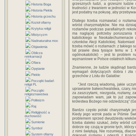
grzesznych ludzi, a grzeszni ludzie
Historia Boga
trudności z trwaniem w jedności w Ko
Historia Piekła
jest podatny na pokusę, aby przebywa
Historia grzechu
Dlatego trzeba rozmawiać o rozłama
Kozioł ofiarny
wśród charyzmatyków. Nie ma dzisiaj
Krytyka religii
rozłamów podczas parafialnych rekolek
ma naglącej potrzeby poruszania 
Mistycyzm
katolickiego w Neokatechumenacie 
Nadnaturalna moc
członków Akcji Katolickiej. Natomi
trzeba mówić o rozłamach: z takiego 
Objawienia
lat prawie dwa tysiące temu w 1 Ko
Oblicza
ogólnokatolicki) – jest to problem 
reinkarnacji
wyznaniowe w Polsce ostatnich kilkuna
Ofiara
Znamienne, że ludzie skądinąd bard
Opętanie
wymagań dotyczących dobra i zła 
Piekło
grzechów z Listu do Galatów:
Początki badań
"Jest rzeczą wiadomą, jakie uczynki 
religii PL
uprawianie bałwochwalstwa, czary, ni
Początki
za zaszczytami, niezgoda, rozłamy, z
religioznawstwa
zapowiadam wam, jak to już zapowie
Politeizm
królestwa Bożego nie odziedziczą" (Ga
Raj
Bardzo często polski charyzmatyk jes
Religijność a
Kiedy jego wzrok pada w Piśmie Świę
duchowość
problemem sprzed dwudziestu wieków, 
Sumienie
trzeba daleko szukać, żeby wśród cz
dobrze się czują w gronie tych, którzy
Symbol
z nimi świętują. Nie rozumieją, dlacze
System ofiarny
dokonali rozłamu i odeszli z Kości