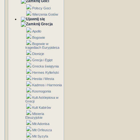
Goci
Polscy Goci
Wierzenia Gotów
Grecja
Apollo
Bogowie
Bogowie w
tragediach Eurypidesa
Dionizje
Grecja i Egipt
Grecka świątynia
Hermes Kylleński
Hestia i Westa
Kadmos i Harmonia
Kosmogonia
Kult Asklepiosa w
Grecji
Kult Kabirów
Misteria
Eleuzyjskie
Mit Adonisa
Mit Orfeusza
Mit Syzyfa