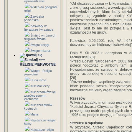
wprowadzenie
"Od dłuższego czasu w kilku miastach 
Wstęp do geografii
z tzw. grupą raciborską wywodzące s
religii
odpowiedzialnych, które brały udzi
odbywa się zgodnie z nauką Kośc
Zatyczka
pomieszczeniach niesakralnych, takich
panieńska
niedzielne przedpołudnie bez udział
Zaświaty w
świętą. Jest to nie do przyjęcia w 
literaturze i w sztuce
działalnością tej grupy.
Śmierć w różnych
religiach świata
Katowice, 5.06.2001 rok, VA I-64
duszpasterzy archidiecezji katowickiej"
Święte księgi
Święte miasta
Dnia 5 XII 2003 r. odczytano w di
raciborskiej[28]:
=>>
"Przed Bożym Narodzeniem 2003 roku
RELIGIE PIERWOTNE
polecił "odczytać z ambony tam, gd
Powiadamiam, że świadome, dobrowo
Wstęp - Religie
grupy raciborskiej w obecnej sytuacj
pierwotne
[29].
Huna i Roa
"Różne mniejsze wspólnoty związane z
które poddane swoim "charyzmatyczn
Kult Macierzy
niezależne struktury organizacyjne ora
Kult przodków we
współczesnym
Rzeszów
Wietnamie
W tym przypadku informacja jest krótka
Kult szczątków
"Kościół Jezusa Chrystusa Syjon w Rz
kostnych
przez grupę osób spotykających się
Mana
1996 roku podjęto decyzję o "zalegaliz
Najstarsze religie
Strzelce Krajeńskie
Malty
W przypadku Strzelc Krajeńskich cof
Najstasze religie
początków sygnalizowanego tu proble