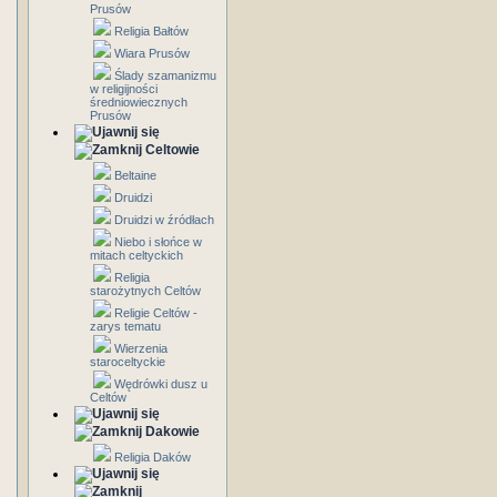
Prusów
Religia Bałtów
Wiara Prusów
Ślady szamanizmu
w religijności
średniowiecznych
Prusów
Celtowie
Beltaine
Druidzi
Druidzi w źródłach
Niebo i słońce w
mitach celtyckich
Religia
starożytnych Celtów
Religie Celtów -
zarys tematu
Wierzenia
staroceltyckie
Wędrówki dusz u
Celtów
Dakowie
Religia Daków