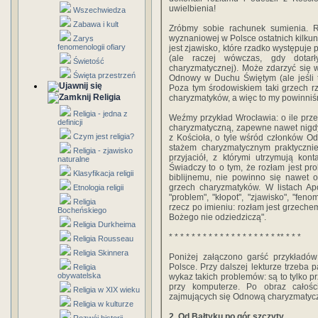
uwielbienia!
Wszechwiedza
Zabawa i kult
Zróbmy sobie rachunek sumienia. R
wyznaniowej w Polsce ostatnich kilkuna
Zarys
fenomenologii ofiary
jest zjawisko, które rzadko występuj
(ale raczej wówczas, gdy dotar
Świetość
charyzmatycznej). Może zdarzyć się
Święta przestrzeń
Odnowy w Duchu Świętym (ale jeśli 
Poza tym środowiskiem taki grzech rz
Religia
charyzmatyków, a więc to my powinniś
Religia - jedna z
Weźmy przykład Wrocławia: o ile prze
definicji
charyzmatyczną, zapewne nawet nigdy
Czym jest religia?
z Kościoła, o tyle wśród członków Od
stażem charyzmatycznym praktyczni
Religia - zjawisko
przyjaciół, z którymi utrzymują kon
naturalne
Świadczy to o tym, że rozłam jest p
Klasyfikacja religii
biblijnemu, nie powinno się nawet o
grzech charyzmatyków. W listach Ap
Etnologia religii
"problem", "kłopot", "zjawisko", "feno
Religia
rzecz po imieniu: rozłam jest grzechem
Bocheńskiego
Bożego nie odziedziczą".
Religia Durkheima
* * * * * * * * * * * * * * * * * * * ** * * *
Religia Rousseau
Religia Skinnera
Poniżej załączono garść przykładó
Polsce. Przy dalszej lekturze trzeba p
Religia
obywatelska
wykaz takich problemów: są to tylko p
przy komputerze. Po obraz całoś
Religia w XIX wieku
zajmujących się Odnową charyzmatyc
Religia w kulturze
2. Od Bałtyku po gór szczyty…