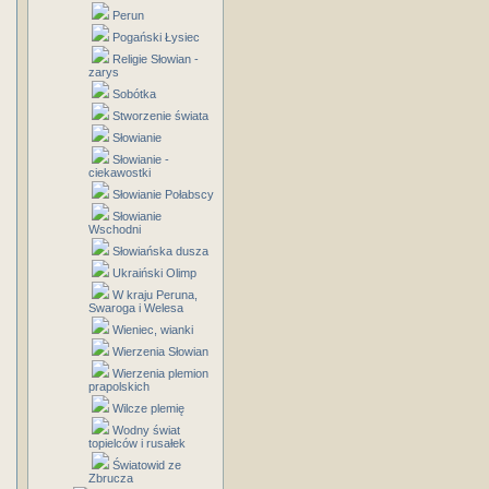
Perun
Pogański Łysiec
Religie Słowian -
zarys
Sobótka
Stworzenie świata
Słowianie
Słowianie -
ciekawostki
Słowianie Połabscy
Słowianie
Wschodni
Słowiańska dusza
Ukraiński Olimp
W kraju Peruna,
Swaroga i Welesa
Wieniec, wianki
Wierzenia Słowian
Wierzenia plemion
prapolskich
Wilcze plemię
Wodny świat
topielców i rusałek
Światowid ze
Zbrucza