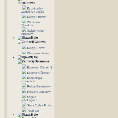
Etruskowie
Etruskowie -
zakładnicy bogów
Religia Etruska
Wierzenia
Etrusków
Święte Księgi
Etrusków
Galowie
Religia Galów
Wierzenia Galów
Germanie
Bogowie i Olbrzymi
Kodeks Królewski
Kosmologia
Germanów
Religia Germanów
Religie Germanów
Saga o
Nibelungach
Stara Edda - Prolog
Yggdrasil