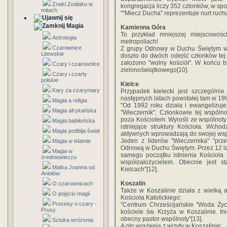
Znaki Zodiaku w
kongregacja liczy 352 członków, w spo
mitach
""Miecz Ducha" reprezentuje nurt ruch
Magia
Kamienna Góra
To przykład mniejszej miejscowośc
Astrologia
metropoliach!
Czarownice
Z grupy Odnowy w Duchu Świętym w 
Litewskie
doszło do dwóch odejść członków tej 
założono "wolny kościół". W końcu b
Czary i czarownice
zielonoświątkowego[10].
Czary i czarty
polskie
Kielce
Kary za czarymary
Przypadek kielecki jest szczególn
następnych latach powstałej tam w 199
Magia a religia
"Od 1992 roku działa i ewangelizuje
Magia afrykańska
"Wieczernik". Członkowie tej wspólno
poza Kościołem. Wyrośli ze wspólnot
Magia babilońska
istniejące struktury Kościoła. Wcho
Magia podbija świat
aktywnych wprowadzają do swojej wspó
Jeden z liderów "Wieczernika" "prz
Magia w islamie
Odnową w Duchu Świętym. Przez 12 la
Magia w
samego początku istnienia Kościoła C
średniowieczu
współzałożycielem. Obecnie jest s
Matka Joanna od
Kielcach"[12].
Aniołów
Koszalin
O czarownicach
Także w Koszalinie działa z wielką 
O pojęciu magii
Kościoła Katolickiego:
Procesy o czary -
"Centrum Chrześcijańskie "Woda Życi
Prusy
kościele św. Krzyża w Koszalinie. In
obecny pastor wspólnoty"[13].
Sztuka wróżenia
A oto wrażenia z wizyty w Koszalinie: