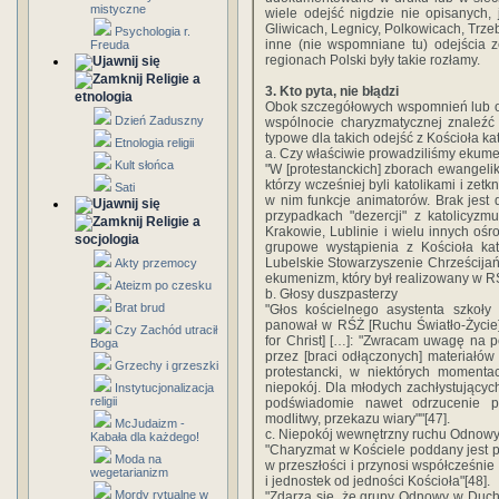
mistyczne
wiele odejść nigdzie nie opisanych,
Gliwicach, Legnicy, Polkowicach, Trz
Psychologia r.
inne (nie wspomniane tu) odejścia z
Freuda
regionach Polski były takie rozłamy.
Religie a
3. Kto pyta, nie błądzi
etnologia
Obok szczegółowych wspomnień lub ob
Dzień Zaduszny
wspólnocie charyzmatycznej znaleź
typowe dla takich odejść z Kościoła kat
Etnologia religii
a. Czy właściwie prowadziliśmy ekum
Kult słońca
"W [protestanckich] zborach ewangeli
którzy wcześniej byli katolikami i zet
Sati
w nim funkcje animatorów. Brak jest
przypadkach "dezercji" z katolicyzmu
Religie a
Krakowie, Lublinie i wielu innych oś
socjologia
grupowe wystąpienia z Kościoła kat
Lubelskie Stowarzyszenie Chrześcijańs
Akty przemocy
ekumenizm, który był realizowany w RS
Ateizm po czesku
b. Głosy duszpasterzy
Brat brud
"Głos kościelnego asystenta szkoły 
panował w RŚŻ [Ruchu Światło-Życi
Czy Zachód utracił
for Christ] […]: "Zwracam uwagę na 
Boga
przez [braci odłączonych] materiałó
Grzechy i grzeszki
protestancki, w niektórych momenta
niepokój. Dla młodych zachłystującyc
Instytucjonalizacja
religii
podświadomie nawet odrzucenie pew
modlitwy, przekazu wiary""[47].
McJudaizm -
c. Niepokój wewnętrzny ruchu Odnow
Kabała dla każdego!
"Charyzmat w Kościele poddany jest p
Moda na
w przeszłości i przynosi współcześnie
wegetarianizm
i jednostek od jedności Kościoła"[48].
Mordy rytualne w
"Zdarza się, że grupy Odnowy w Duchu