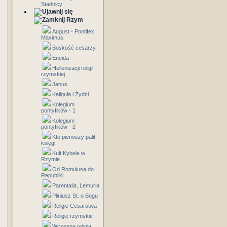
Stadnicy
Rzym
August - Pontifex
Maximus
Boskość cesarzy
Eneida
Hellenizacji religii
rzymskiej
Janus
Kaligula i Żydzi
Kolegium
pontyfików - 1
Kolegium
pontyfików - 2
Kto pierwszy palił
księgi
Kult Kybele w
Rzymie
Od Romulusa do
Republiki
Parentalia, Lemuria
Pliniusz St. o Bogu
Religie Cesarstwa
Religie rzymskie
Wczesna religia