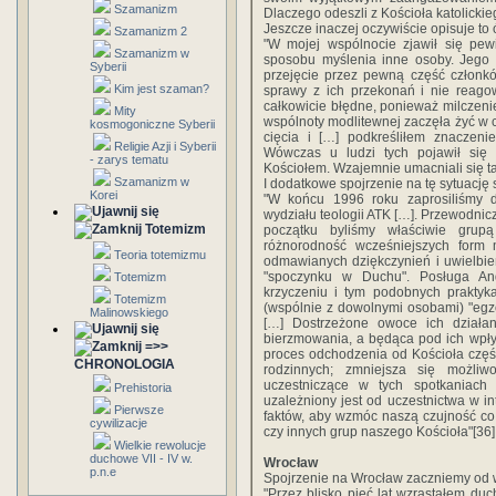
Szamanizm
Dlaczego odeszli z Kościoła katolickie
Jeszcze inaczej oczywiście opisuje to
Szamanizm 2
"W mojej wspólnocie zjawił się pe
Szamanizm w
sposobu myślenia inne osoby. Jego k
Syberii
przejęcie przez pewną część członkó
Kim jest szaman?
sprawy z ich przekonań i nie reag
całkowicie błędne, ponieważ milczeni
Mity
wspólnoty modlitewnej zaczęła żyć w 
kosmogoniczne Syberii
cięcia i […] podkreśliłem znaczeni
Religie Azji i Syberii
Wówczas u ludzi tych pojawił się 
- zarys tematu
Kościołem. Wzajemnie umacniali się ta
Szamanizm w
I dodatkowe spojrzenie na tę sytuację s
Korei
"W końcu 1996 roku zaprosiliśmy d
wydziału teologii ATK […]. Przewodnic
Totemizm
początku byliśmy właściwie grup
różnorodność wcześniejszych form m
Teoria totemizmu
odmawianych dziękczynień i uwielbień
"spoczynku w Duchu". Posługa An
Totemizm
krzyczeniu i tym podobnych praktyk
Totemizm
(wspólnie z dowolnymi osobami) "egz
Malinowskiego
[…] Dostrzeżone owoce ich działan
bierzmowania, a będąca pod ich wpły
=>>
proces odchodzenia od Kościoła części
CHRONOLOGIA
rodzinnych; zmniejsza się możliw
uczestniczące w tych spotkaniach 
Prehistoria
uzależniony jest od uczestnictwa w i
Pierwsze
faktów, aby wzmóc naszą czujność co
cywilizacje
czy innych grup naszego Kościoła"[36]
Wielkie rewolucje
duchowe VII - IV w.
Wrocław
p.n.e
Spojrzenie na Wrocław zaczniemy od 
"Przez blisko pięć lat wzrastałem du