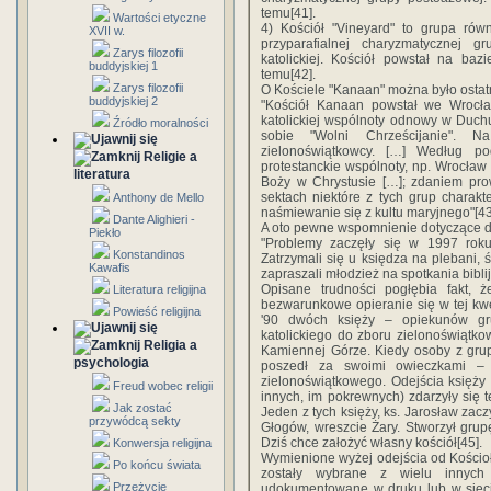
temu[41].
Wartości etyczne
4) Kościół "Vineyard" to grupa rów
XVII w.
przyparafialnej charyzmatycznej g
Zarys filozofii
katolickiej. Kościół powstał na baz
buddyjskiej 1
temu[42].
Zarys filozofii
O Kościele "Kanaan" można było ostatn
buddyjskiej 2
"Kościół Kanaan powstał we Wrocł
katolickiej wspólnoty odnowy w Duch
Źródło moralności
sobie "Wolni Chrześcijanie". N
zielonoświątkowcy. […] Według p
Religie a
protestanckie wspólnoty, np. Wrocław
literatura
Boży w Chrystusie […]; zdaniem pr
sektach niektóre z tych grup charakte
Anthony de Mello
naśmiewanie się z kultu maryjnego"[43
Dante Alighieri -
A oto pewne wspomnienie dotyczące dz
Piekło
"Problemy zaczęły się w 1997 roku
Konstandinos
Zatrzymali się u księdza na plebani, 
Kawafis
zapraszali młodzież na spotkania biblij
Opisane trudności pogłębia fakt, 
Literatura religijna
bezwarunkowe opieranie się w tej kwes
Powieść religijna
'90 dwóch księży – opiekunów gr
katolickiego do zboru zielonoświątko
Religia a
Kamiennej Górze. Kiedy osoby z gru
psychologia
poszedł za swoimi owieczkami – 
zielonoświątkowego. Odejścia księży
Freud wobec religii
innych, im pokrewnych) zdarzyły się 
Jak zostać
Jeden z tych księży, ks. Jarosław zacz
przywódcą sekty
Głogów, wreszcie Żary. Stworzył grup
Dziś chce założyć własny kościół[45].
Konwersja religijna
Wymienione wyżej odejścia od Kościoł
Po końcu świata
zostały wybrane z wielu innych 
Przeżycie
udokumentowane w druku lub w sieci.