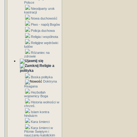
Polsce
Nieodparty urok
kastracji
Nowa duchowość
Piwo - napój Bogów
Policja duchowa
Religia i wspólnota
Religijne wędrówki
ludów
Różaniec na
zdrowie
Religie a
polityka
Boska polityka
Doktryna
Reagana
Hezbollah
wojownicy Boga
Historia wolności w
chrześ.
Islam kontra
hinduizm
Kara śmierci
Kara śmierci w
Piśmie Świętym i
nauczaniu katolickim