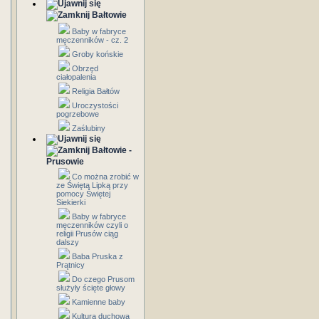
Bałtowie
Baby w fabryce
męczenników - cz. 2
Groby końskie
Obrzęd
ciałopalenia
Religia Bałtów
Uroczystości
pogrzebowe
Zaślubiny
Bałtowie -
Prusowie
Co można zrobić w
ze Świętą Lipką przy
pomocy Świętej
Siekierki
Baby w fabryce
męczenników czyli o
religii Prusów ciąg
dalszy
Baba Pruska z
Prątnicy
Do czego Prusom
służyły ścięte głowy
Kamienne baby
Kultura duchowa