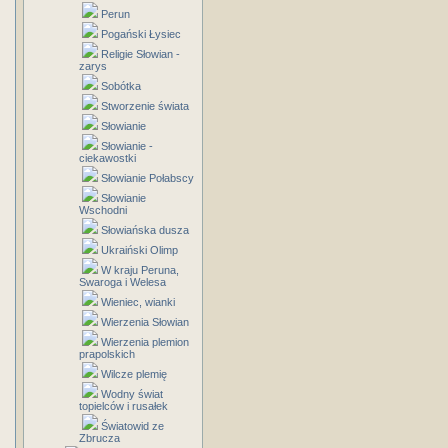
Perun
Pogański Łysiec
Religie Słowian -
zarys
Sobótka
Stworzenie świata
Słowianie
Słowianie -
ciekawostki
Słowianie Połabscy
Słowianie
Wschodni
Słowiańska dusza
Ukraiński Olimp
W kraju Peruna,
Swaroga i Welesa
Wieniec, wianki
Wierzenia Słowian
Wierzenia plemion
prapolskich
Wilcze plemię
Wodny świat
topielców i rusałek
Światowid ze
Zbrucza