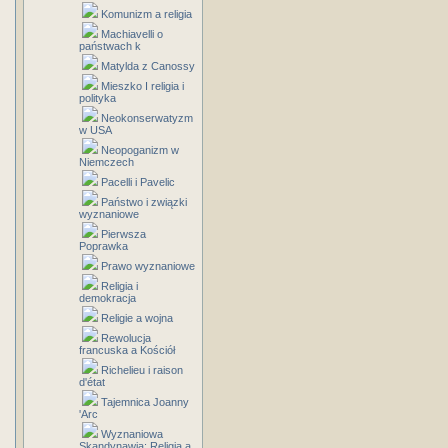
Komunizm a religia
Machiavelli o
państwach k
Matylda z Canossy
Mieszko I religia i
polityka
Neokonserwatyzm
w USA
Neopoganizm w
Niemczech
Pacelli i Pavelic
Państwo i związki
wyznaniowe
Pierwsza
Poprawka
Prawo wyznaniowe
Religia i
demokracja
Religie a wojna
Rewolucja
francuska a Kościół
Richelieu i raison
d'état
Tajemnica Joanny
'Arc
Wyznaniowa
Skandynawia: Religia a