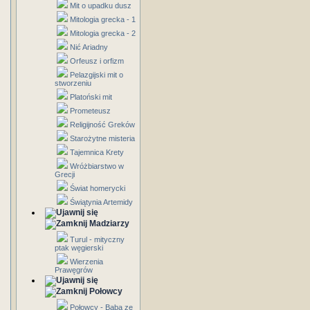
Mit o upadku dusz
Mitologia grecka - 1
Mitologia grecka - 2
Nić Ariadny
Orfeusz i orfizm
Pelazgijski mit o
stworzeniu
Platoński mit
Prometeusz
Religijność Greków
Starożytne misteria
Tajemnica Krety
Wróżbiarstwo w
Grecji
Świat homerycki
Świątynia Artemidy
Madziarzy
Turul - mityczny
ptak węgierski
Wierzenia
Prawęgrów
Połowcy
Połowcy - Baba ze