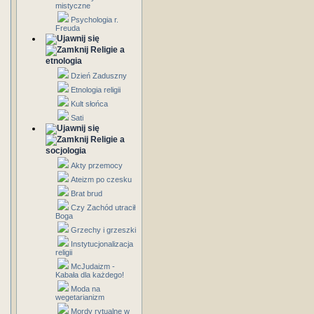
mistyczne
Psychologia r.
Freuda
Religie a
etnologia
Dzień Zaduszny
Etnologia religii
Kult słońca
Sati
Religie a
socjologia
Akty przemocy
Ateizm po czesku
Brat brud
Czy Zachód utracił
Boga
Grzechy i grzeszki
Instytucjonalizacja
religii
McJudaizm -
Kabała dla każdego!
Moda na
wegetarianizm
Mordy rytualne w