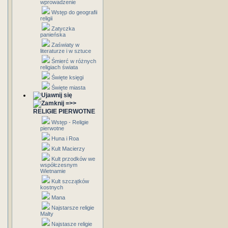
wprowadzenie
Wstęp do geografii
religii
Zatyczka
panieńska
Zaświaty w
literaturze i w sztuce
Śmierć w różnych
religiach świata
Święte księgi
Święte miasta
=>>
RELIGIE PIERWOTNE
Wstęp - Religie
pierwotne
Huna i Roa
Kult Macierzy
Kult przodków we
współczesnym
Wietnamie
Kult szczątków
kostnych
Mana
Najstarsze religie
Malty
Najstasze religie