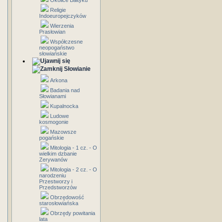
Okolice Bałtyku
Religie
Indoeuropejczyków
Wierzenia
Prasłowian
Współczesne
neopogaństwo
słowiańskie
Słowianie
Arkona
Badania nad
Słowianami
Kupalnocka
Ludowe
kosmogonie
Mazowsze
pogańskie
Mitologia - 1 cz. - O
wielkim dzbanie
Zerywanów
Mitologia - 2 cz. - O
narodzeniu
Przestworzy i
Przedstworzów
Obrzędowość
starosłowiańska
Obrzędy powitania
lata