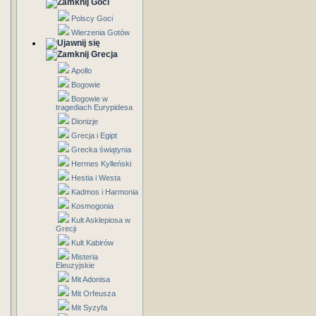
Goci
Polscy Goci
Wierzenia Gotów
Grecja
Apollo
Bogowie
Bogowie w
tragediach Eurypidesa
Dionizje
Grecja i Egipt
Grecka świątynia
Hermes Kylleński
Hestia i Westa
Kadmos i Harmonia
Kosmogonia
Kult Asklepiosa w
Grecji
Kult Kabirów
Misteria
Eleuzyjskie
Mit Adonisa
Mit Orfeusza
Mit Syzyfa