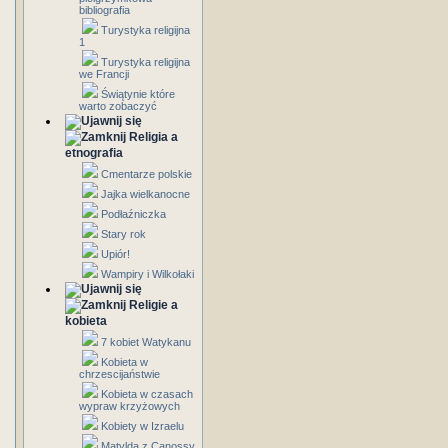
bibliografia
Turystyka religijna
1
Turystyka religijna
we Francji
Świątynie które
warto zobaczyć
Religia a
etnografia
Cmentarze polskie
Jajka wielkanocne
Podłaźniczka
Stary rok
Upiór!
Wampiry i Wilkołaki
Religie a
kobieta
7 kobiet Watykanu
Kobieta w
chrzescijaństwie
Kobieta w czasach
wypraw krzyżowych
Kobiety w Izraelu
Matylda z Canossy