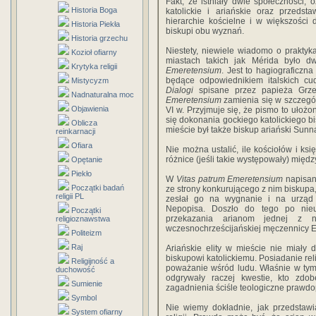
Fakt, że istniały dwie społeczności, 
Historia Boga
katolickie i ariańskie oraz przedst
hierarchie kościelne i w większości di
Historia Piekła
biskupi obu wyznań.
Historia grzechu
Niestety, niewiele wiadomo o praktyk
Kozioł ofiarny
miastach takich jak Mérida było d
Krytyka religii
Emeretensium
. Jest to hagiograficzn
będące odpowiednikiem italskich c
Mistycyzm
Dialogi
spisane przez papieża Grz
Nadnaturalna moc
Emeretensium
zamienia się w szczegó
Objawienia
VI w. Przyjmuje się, że pismo to ułożo
się dokonania gockiego katolickiego 
Oblicza
mieście był także biskup ariański Sunn
reinkarnacji
Ofiara
Nie można ustalić, ile kościołów i ksi
różnice (jeśli takie występowały) między
Opętanie
Piekło
W
Vitas patrum Emeretensium
napisan
Początki badań
ze strony konkurującego z nim biskupa, 
religii PL
zesłał go na wygnanie i na urząd p
Nepopisa. Doszło do tego po nie
Początki
przekazania arianom jednej z naj
religioznawstwa
wczesnochrześcijańskiej męczennicy Eu
Politeizm
Raj
Ariańskie elity w mieście nie miały 
biskupowi katolickiemu. Posiadanie rel
Religijność a
poważanie wśród ludu. Właśnie w tym 
duchowość
odgrywały raczej kwestie, kto zdob
Sumienie
zagadnienia ściśle teologiczne prawdo
Symbol
Nie wiemy dokładnie, jak przedstaw
System ofiarny