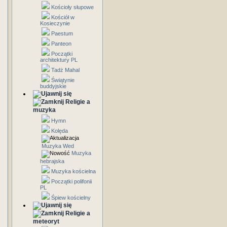
Kościoły słupowe
Kościół w
Kosieczynie
Paestum
Panteon
Początki
architektury PL
Tadż Mahal
Świątynie
buddyjskie
Religie a
muzyka
Hymn
Kolęda
Muzyka Wed
Muzyka
hebrajska
Muzyka kościelna
Początki polifonii
PL
Śpiew kościelny
Religie a
meteoryt