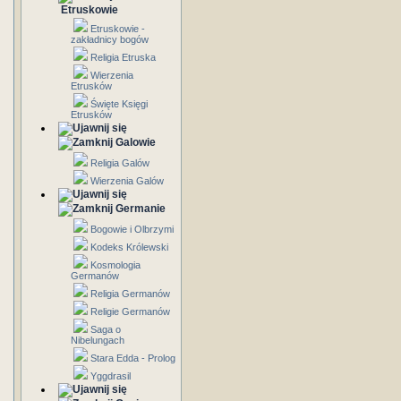
Etruskowie
Etruskowie -
zakładnicy bogów
Religia Etruska
Wierzenia
Etrusków
Święte Księgi
Etrusków
Galowie
Religia Galów
Wierzenia Galów
Germanie
Bogowie i Olbrzymi
Kodeks Królewski
Kosmologia
Germanów
Religia Germanów
Religie Germanów
Saga o
Nibelungach
Stara Edda - Prolog
Yggdrasil