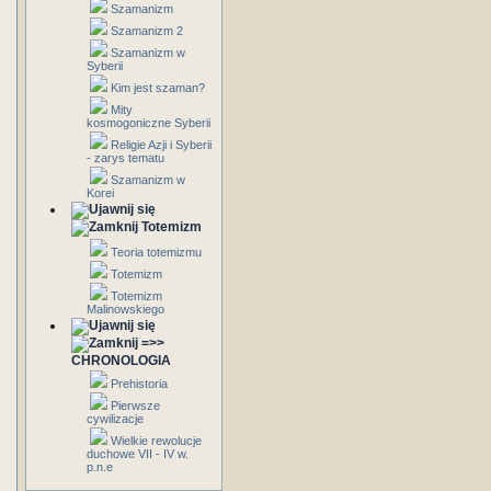
Szamanizm
Szamanizm 2
Szamanizm w
Syberii
Kim jest szaman?
Mity
kosmogoniczne Syberii
Religie Azji i Syberii
- zarys tematu
Szamanizm w
Korei
Totemizm
Teoria totemizmu
Totemizm
Totemizm
Malinowskiego
=>>
CHRONOLOGIA
Prehistoria
Pierwsze
cywilizacje
Wielkie rewolucje
duchowe VII - IV w.
p.n.e