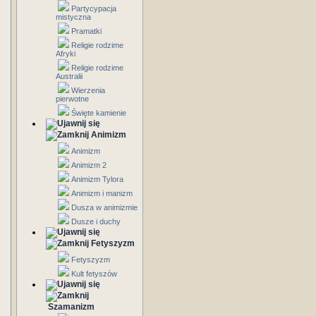
Partycypacja
mistyczna
Pramatki
Religie rodzime
Afryki
Religie rodzime
Australii
Wierzenia
pierwotne
Święte kamienie
Animizm
Animizm
Animizm 2
Animizm Tylora
Animizm i manizm
Dusza w animizmie
Dusze i duchy
Fetyszyzm
Fetyszyzm
Kult fetyszów
Szamanizm