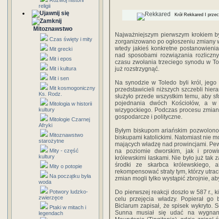
Rozwój historii
religii
Krół Rekkared I przec
Mitoznawstwo
Najważniejszym pierwszym krokiem był
Czas święty i mity
zorganizowano po ogłoszeniu zmiany w
wtedy jakieś konkretne postanowieni
Mit grecki
nad sposobami rozwiązania rozliczny
Mit i epos
czasu zwołania trzeciego synodu w Tol
Mit i kultura
już rozstrzygnąć.
Mit i sen
Na synodzie w Toledo byli król, jeg
Mit kosmogoniczny
przedstawicieli niższych szczebli hier
Ks. Rodz.
służyło przede wszystkim temu, aby s
pojednania dwóch Kościołów, a w 
Mitologia w historii
kultury
wizygockiego. Podczas procesu zmian
gospodarcze i polityczne.
Mitologie Czarnej
Afryki
Byłym biskupom ariańskim pozwolono za
Mitoznawstwo
biskupami katolickimi. Natomiast nie 
starożytne
mających władzę nad prowincjami. Pewne
Mity - część
na poziomie dworskim, jak i prowi
kultury
królewskimi łaskami. Nie było już tak
środki ze skarbca królewskiego, a
Mity o potopie
rekompensować straty tym, którzy utrac
Na początku była
zmian mogli tylko wystąpić zbrojnie, ab
woda
Potwory ludzko-
Do pierwszej reakcji doszło w 587 r., 
zwierzęce
celu przejęcia władzy. Popierał go 
Biclarum zapisał, że spisek wykryto. 
Ptaki w mitach i
Sunna musiał się udać na wygnani
legendach