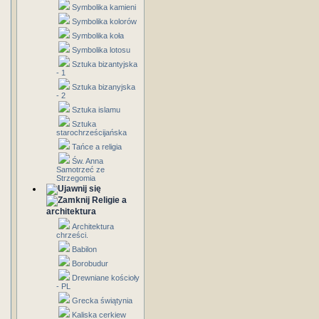
Symbolika kamieni
Symbolika kolorów
Symbolika koła
Symbolika lotosu
Sztuka bizantyjska
- 1
Sztuka bizanyjska
- 2
Sztuka islamu
Sztuka
starochrześcijańska
Tańce a religia
Św. Anna
Samotrzeć ze
Strzegomia
Religie a
architektura
Architektura
chrześci.
Babilon
Borobudur
Drewniane kościoły
- PL
Grecka świątynia
Kaliska cerkiew