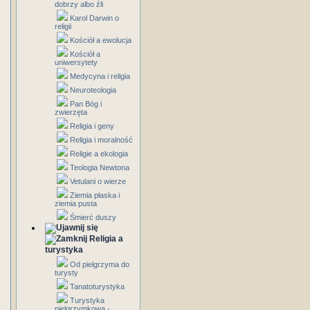
dobrzy albo źli
Karol Darwin o
religii
Kościół a ewolucja
Kościół a
uniwersytety
Medycyna i religia
Neuroteologia
Pan Bóg i
zwierzęta
Religia i geny
Religia i moralność
Religie a ekologia
Teologia Newtona
Vetulani o wierze
Ziemia płaska i
ziemia pusta
Śmierć duszy
Religia a
turystyka
Od pielgrzyma do
turysty
Tanatoturystyka
Turystyka
pielgrzymkowa -