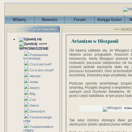
Witamy
Nowości
Forum
Księga Gości
N
Religioznawstwo
=>> HEREZJ
Arianizm w Hiszpanii
==>>
WPROWADZENIE
Od dawna zakłada się, że Wizygoci do
stopniu przez przypadek. Arianizm
Podstawowa
terminologia
momencie, kiedy Wizygoci przeszli 
rozbudzić poczucie odrębności od ludn
Czym jest kult?
czasem jednak wyznanie stało się 
Co to jest rytuał?
poczuciu tożsamości. Goci przechodzili
wcześniej. Dowodzą tego przykłady Jan
Absolut
Anioły
Podczas synodu ariańskiego zorga
ariańską. Przyjęto dogmat o współwiec
Ateizm
samych cech Duchowi Świętemu. W te
Bóg
przez część katolików, w tym przez bi
Cud
Deizm
Króle
Demonizm
Fenomenologia
Tak więc różnice dzielące dwie gr
religii
ukończono dzieło zjednoczenia militar
Fundamentalizm
religijny