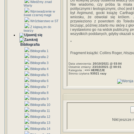
Do kolejnej próby obalenia władcy dos
Wiedźmy znad
Nie wiadomo, czy próba ta miała 
Warty
politycznymi i teologicznymi, choć jes
Wprowadzenie w
był Argimund, gocki książę Cartha
świat czarnej magii
wniosku, że obwołał się królem. 
Wróżbiarstwo w ST
przywieziono z powrotem do Toledo
biczując, później zdarto mu skórę z gł
Z klątwą im do
i wystawiono go na widok publiczny, pr
twarzy
wszystkich poddanych, gdyby okazali s
*
Bibliografia
Bibliografia 1
Fragment książki: Collins Roger,
Hiszp
Bibliografia 2
Bibliografia 3
Data utworzenia:
20/10/2021 @ 03:04
Ostatnie zmiany:
23/10/2021 @ 00:01
Bibliografia 4
Kategoria :
=>> HEREZJE
Strona czytana
93921 razy
Bibliografia 5
Bibliografia 6
Bibliografia 7
Bibliografia 8
Bibliografia 9
Bibliografia 10
Bibliografia 11
Bibliografia 12
Nikt jeszcze 
Bibliografia 13
Bibliografia 14