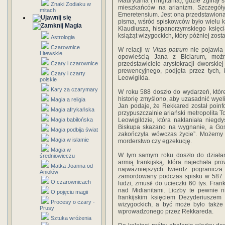
Maurytania (Tingitania), gdzie zginął 
Znaki Zodiaku w
mieszkańców na arianizm. Szczegóły
mitach
Emeretensium. Jest ona przedstawion
pisma, wśród spiskowców było wielu k
Magia
Klaudiusza, hispanorzymskiego księci
książąt wizygockich, który później zosta
Astrologia
Czarownice
W relacji w
Vitas patrum
nie pojawia 
Litewskie
opowieścią Jana z Biclarum, możn
Czary i czarownice
przedstawiciele arystokracji dworskiej
prewencyjnego, podjęta przez tych, 
Czary i czarty
Leowigilda.
polskie
Kary za czarymary
W roku 588 doszło do wydarzeń, które
historię zmyślono, aby uzasadnić wy
Magia a religia
Jan podaje, że Rekkared został poin
Magia afrykańska
przypuszczalnie ariański metropolita T
Magia babilońska
Leowigildzie, która nakłaniała niegd
Biskupa skazano na wygnanie, a Gos
Magia podbija świat
zakończyła wówczas życie”. Możemy s
Magia w islamie
morderstwo czy egzekucję.
Magia w
W tym samym roku doszło do działań
średniowieczu
armią frankijską, która najechała p
Matka Joanna od
najważniejszych twierdz pogranicza
Aniołów
zamordowany podczas spisku w 587 r. 
O czarownicach
ludzi, zmusił do ucieczki 60 tys. Fr
nad Midianitami. Liczby te pewnie 
O pojęciu magii
frankijskim księciem Dezyderiuszem
Procesy o czary -
wizygockich, a być może było takż
Prusy
wprowadzonego przez Rekkareda.
Sztuka wróżenia