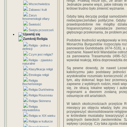
religii. Prawdą może być, że arian w
Wszechwiedza
Jednakże pewne więzi, jakie istniały m
królowi trudno było zmienić wyznanie.
Zabawa i kult
Zarys
Gdyby taką decyzję podjął samodziel
fenomenologii ofiary
niebezpieczeństwo polityczne. Gdyby 
prawdopodobnie nie mógłby działa
Świetość
hispanorzymscy posiadacze ziemsc
Święta przestrzeń
głębszego przekonania, że problem jed
Religia
Podobne trudności występowały w inny
Monarchia Burgundów rozpoczęła rozm
Religia - jedna z
panowania Gundobada (474–516), a z
definicji
wyznanie. Nawet król Wandalów ostroż
Czym jest religia?
za panowania Trasamunda (496–523)
wywołał reakcję, która doprowadziła do 
Religia - zjawisko
naturalne
Są pewne dowody, że nawet Leowigi
Klasyfikacja religii
katolicyzmu jako podstawy jedności 
Etnologia religii
arystokratów rozumiało konieczność zl
tym, aby dokonać tego bez przemocy. 
Religia
zapewne z wybitnych rodzin, mieli więc
Bocheńskiego
się, że stracą lokalne wpływy i auto
Religia Durkheima
regionami a dworem zostaną przeję
Religia Rousseau
odsunięcie elit ariańskich.
Religia Skinnera
W takich okolicznościach przejście 
Religia
miesięcy po objęciu władzy, było z
obywatelska
przyspieszyć skonsolidowanie religijn
w królestwie musiałaby towarzyszyć au
Religia w XIX wieku
potężnych świeckich zwolenników. Sz
Religia w kulturze
wpływy i pozycję. Czy taka zgoda miała