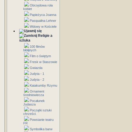
Obrzędowa rola
kobiet
Papieżyca Joanna
Pasqualina Lehner
Wdowy w Kościele
Religie a
sztuka
100 filmów
biblijnych
Film o świętym
Fresk w Staszowie
Gwiazda
Judyta - 1
Judyta - 2
Katakumby Rzymu
Ornament
średniowiecza
Pocałunek
Judasza
Początki sztuki
chrześci.
Powstanie teatru
FR
Symbolika barw