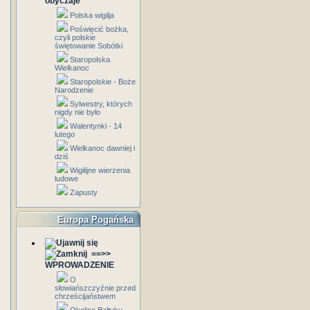
obyczaje
Polska wigilja
Poświęcić bożka,
czyli polskie
świętowanie Sobótki
Staropolska
Wielkanoc
Staropolskie - Boże
Narodzenie
Sylwestry, których
nigdy nie było
Walentynki - 14
lutego
Wielkanoc dawniej i
dziś
Wigilijne wierzenia
ludowe
Zapusty
Europa Pogańska
==>>
WPROWADZENIE
O
słowiańszczyźnie przed
chrześcijaństwem