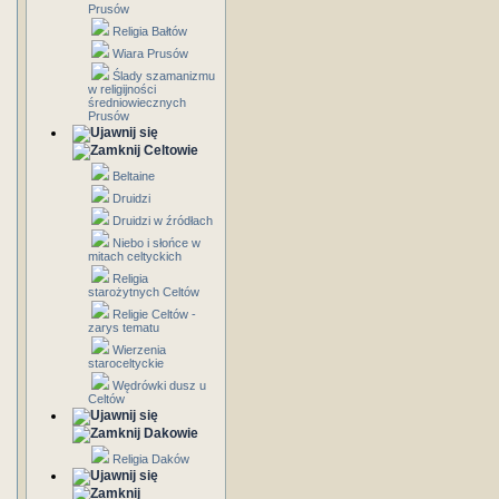
Prusów
Religia Bałtów
Wiara Prusów
Ślady szamanizmu
w religijności
średniowiecznych
Prusów
Celtowie
Beltaine
Druidzi
Druidzi w źródłach
Niebo i słońce w
mitach celtyckich
Religia
starożytnych Celtów
Religie Celtów -
zarys tematu
Wierzenia
staroceltyckie
Wędrówki dusz u
Celtów
Dakowie
Religia Daków