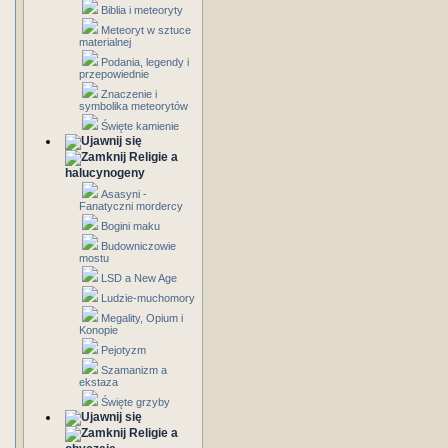
Biblia i meteoryty
Meteoryt w sztuce
materialnej
Podania, legendy i
przepowiednie
Znaczenie i
symbolika meteorytów
Święte kamienie
Religie a
halucynogeny
Asasyni -
Fanatyczni mordercy
Bogini maku
Budowniczowie
mostu
LSD a New Age
Ludzie-muchomory
Megality, Opium i
Konopie
Pejotyzm
Szamanizm a
ekstaza
Święte grzyby
Religie a