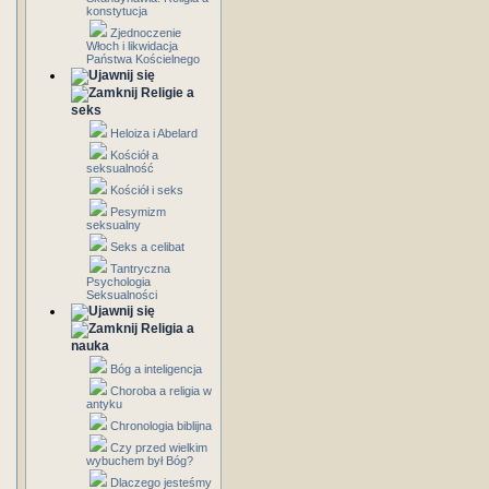
konstytucja
Zjednoczenie
Włoch i likwidacja
Państwa Kościelnego
Religie a
seks
Heloiza i Abelard
Kościół a
seksualność
Kościół i seks
Pesymizm
seksualny
Seks a celibat
Tantryczna
Psychologia
Seksualności
Religia a
nauka
Bóg a inteligencja
Choroba a religia w
antyku
Chronologia biblijna
Czy przed wielkim
wybuchem był Bóg?
Dlaczego jesteśmy