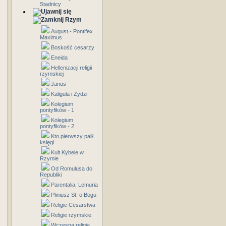
Stadnicy
Rzym
August - Pontifex
Maximus
Boskość cesarzy
Eneida
Hellenizacji religii
rzymskiej
Janus
Kaligula i Żydzi
Kolegium
pontyfików - 1
Kolegium
pontyfików - 2
Kto pierwszy palił
księgi
Kult Kybele w
Rzymie
Od Romulusa do
Republiki
Parentalia, Lemuria
Pliniusz St. o Bogu
Religie Cesarstwa
Religie rzymskie
Wczesna religia