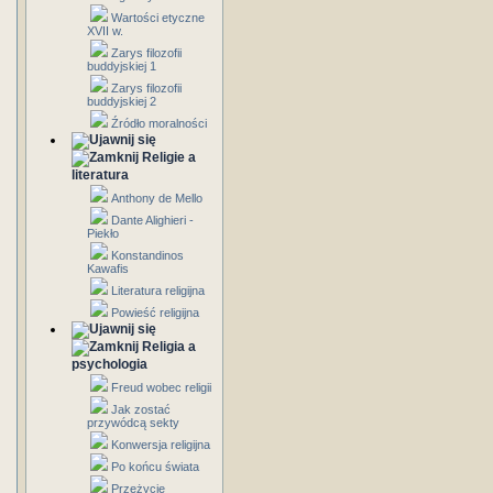
Wartości etyczne
XVII w.
Zarys filozofii
buddyjskiej 1
Zarys filozofii
buddyjskiej 2
Źródło moralności
Religie a
literatura
Anthony de Mello
Dante Alighieri -
Piekło
Konstandinos
Kawafis
Literatura religijna
Powieść religijna
Religia a
psychologia
Freud wobec religii
Jak zostać
przywódcą sekty
Konwersja religijna
Po końcu świata
Przeżycie