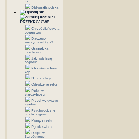
37
Bibliografia polska
=>> ART.
PRZEKROJOWE
Chrześcijaństwo a
pogaństwo
Dlaczego
wierzymy w Boga?
Gramatyka
moralności
Jak rodzili się
bogowie
Kilka słów o New
Age
Neuroteologia
Odrodzenie religii
Piekło w
starożytności
Przechwytywanie
symboli
Psychologiczne
źródła religijności
Płonące rzeki
Pępek świata
Religie w
Starożytności -