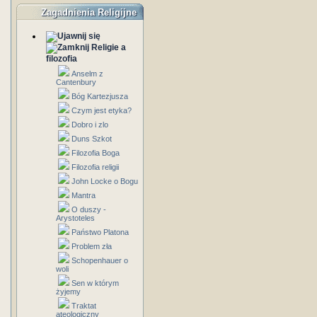
Zagadnienia Religijne
Religie a
filozofia
Anselm z
Cantenbury
Bóg Kartezjusza
Czym jest etyka?
Dobro i zlo
Duns Szkot
Filozofia Boga
Filozofia religii
John Locke o Bogu
Mantra
O duszy -
Arystoteles
Państwo Platona
Problem zła
Schopenhauer o
woli
Sen w którym
żyjemy
Traktat
ateologiczny