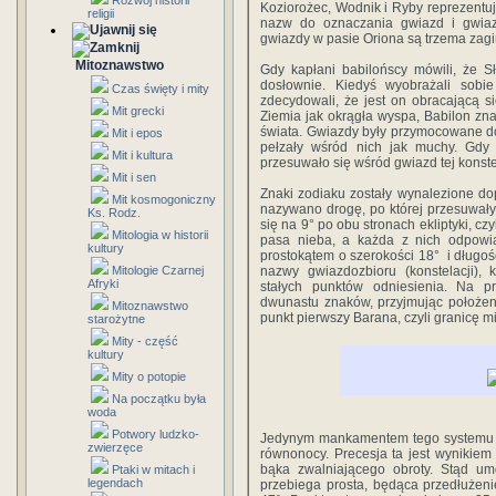
Rozwój historii
Koziorożec, Wodnik i Ryby reprezentu
religii
nazw do oznaczania gwiazd i gwiazd
gwiazdy w pasie Oriona są trzema zagi
Mitoznawstwo
Gdy kapłani babilońscy mówili, że Sło
dosłownie. Kiedyś wyobrażali sobie
Czas święty i mity
zdecydowali, że jest on obracającą s
Mit grecki
Ziemia jak okrągła wyspa, Babilon zna
świata. Gwiazdy były przymocowane do 
Mit i epos
pełzały wśród nich jak muchy. Gdy
Mit i kultura
przesuwało się wśród gwiazd tej konstela
Mit i sen
Znaki zodiaku zostały wynalezione do
Mit kosmogoniczny
nazywano drogę, po której przesuwały 
Ks. Rodz.
się na 9° po obu stronach ekliptyki, cz
Mitologia w historii
pasa nieba, a każda z nich odpowi
kultury
prostokątem o szerokości 18° i długośc
Mitologie Czarnej
nazwy gwiazdozbioru (konstelacji), 
Afryki
stałych punktów odniesienia. Na pr
dwunastu znaków, przyjmując położen
Mitoznawstwo
punkt pierwszy Barana, czyli granicę
starożytne
Mity - część
kultury
Mity o potopie
Na początku była
woda
Potwory ludzko-
Jedynym mankamentem tego systemu je
zwierzęce
równonocy. Precesja ta jest wynikiem
bąka zwalniającego obroty. Stąd u
Ptaki w mitach i
legendach
przebiega prosta, będąca przedłużeni