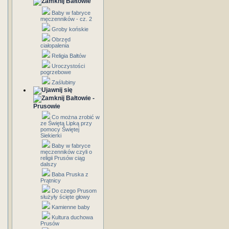
Bałtowie
Baby w fabryce
męczenników - cz. 2
Groby końskie
Obrzęd
ciałopalenia
Religia Bałtów
Uroczystości
pogrzebowe
Zaślubiny
Bałtowie -
Prusowie
Co można zrobić w
ze Świętą Lipką przy
pomocy Świętej
Siekierki
Baby w fabryce
męczenników czyli o
religii Prusów ciąg
dalszy
Baba Pruska z
Prątnicy
Do czego Prusom
służyły ścięte głowy
Kamienne baby
Kultura duchowa
Prusów