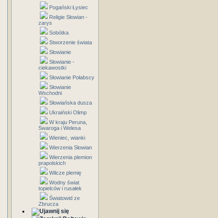
Pogański Łysiec
Religie Słowian -
zarys
Sobótka
Stworzenie świata
Słowianie
Słowianie -
ciekawostki
Słowianie Połabscy
Słowianie
Wschodni
Słowiańska dusza
Ukraiński Olimp
W kraju Peruna,
Swaroga i Welesa
Wieniec, wianki
Wierzenia Słowian
Wierzenia plemion
prapolskich
Wilcze plemię
Wodny świat
topielców i rusałek
Światowid ze
Zbrucza