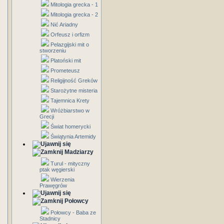
Mitologia grecka - 1
Mitologia grecka - 2
Nić Ariadny
Orfeusz i orfizm
Pelazgijski mit o
stworzeniu
Platoński mit
Prometeusz
Religijność Greków
Starożytne misteria
Tajemnica Krety
Wróżbiarstwo w
Grecji
Świat homerycki
Świątynia Artemidy
Madziarzy
Turul - mityczny
ptak węgierski
Wierzenia
Prawęgrów
Połowcy
Połowcy - Baba ze
Stadnicy