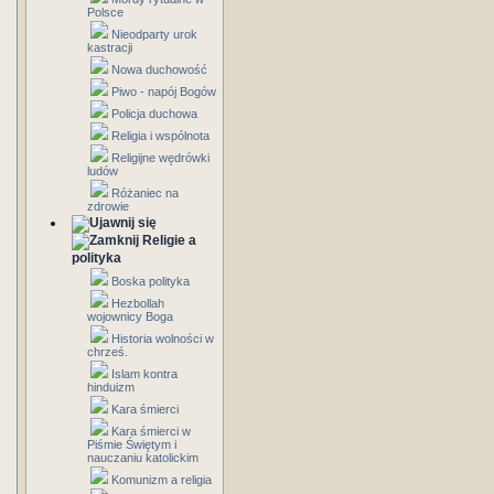
Polsce
Nieodparty urok
kastracji
Nowa duchowość
Piwo - napój Bogów
Policja duchowa
Religia i wspólnota
Religijne wędrówki
ludów
Różaniec na
zdrowie
Religie a
polityka
Boska polityka
Hezbollah
wojownicy Boga
Historia wolności w
chrześ.
Islam kontra
hinduizm
Kara śmierci
Kara śmierci w
Piśmie Świętym i
nauczaniu katolickim
Komunizm a religia