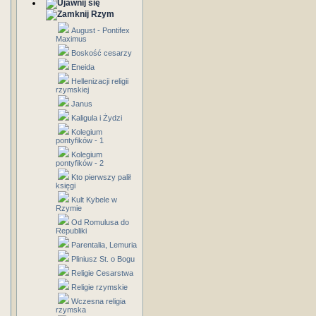
Rzym
August - Pontifex
Maximus
Boskość cesarzy
Eneida
Hellenizacji religii
rzymskiej
Janus
Kaligula i Żydzi
Kolegium
pontyfików - 1
Kolegium
pontyfików - 2
Kto pierwszy palił
księgi
Kult Kybele w
Rzymie
Od Romulusa do
Republiki
Parentalia, Lemuria
Pliniusz St. o Bogu
Religie Cesarstwa
Religie rzymskie
Wczesna religia
rzymska