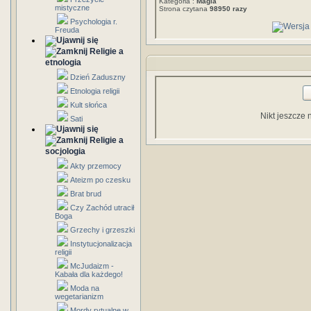
Kategoria :
Magia
mistyczne
Strona czytana
98950 razy
Psychologia r.
Freuda
Religie a
etnologia
Dzień Zaduszny
Etnologia religii
Kult słońca
Nikt jeszcze 
Sati
Religie a
socjologia
Akty przemocy
Ateizm po czesku
Brat brud
Czy Zachód utracił
Boga
Grzechy i grzeszki
Instytucjonalizacja
religii
McJudaizm -
Kabała dla każdego!
Moda na
wegetarianizm
Mordy rytualne w