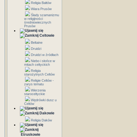
Religia Bałtów
Wiara Prusów
Ślady szamanizmu
w religijności
średniowiecznych
Prusów
Celtowie
Beltaine
Druidzi
Druidzi w źródłach
Niebo i słońce w
mitach celtyckich
Religia
starożytnych Celtów
Religie Celtów -
zarys tematu
Wierzenia
staroceltyckie
Wędrówki dusz u
Celtów
Dakowie
Religia Daków
Etruskowie