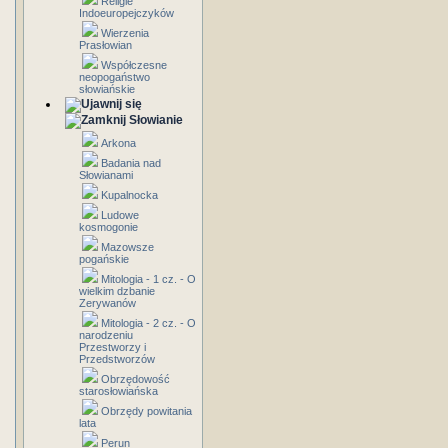
Religie
Indoeuropejczyków
Wierzenia
Prasłowian
Współczesne
neopogaństwo
słowiańskie
Słowianie
Arkona
Badania nad
Słowianami
Kupalnocka
Ludowe
kosmogonie
Mazowsze
pogańskie
Mitologia - 1 cz. - O
wielkim dzbanie
Zerywanów
Mitologia - 2 cz. - O
narodzeniu
Przestworzy i
Przedstworzów
Obrzędowość
starosłowiańska
Obrzędy powitania
lata
Perun