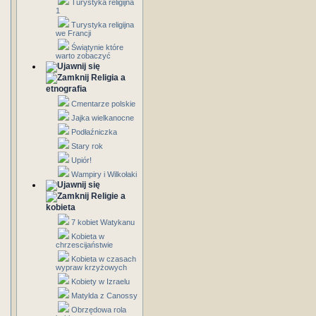
Turystyka religijna
1
Turystyka religijna
we Francji
Świątynie które
warto zobaczyć
Religia a
etnografia
Cmentarze polskie
Jajka wielkanocne
Podłaźniczka
Stary rok
Upiór!
Wampiry i Wilkołaki
Religie a
kobieta
7 kobiet Watykanu
Kobieta w
chrzescijaństwie
Kobieta w czasach
wypraw krzyżowych
Kobiety w Izraelu
Matylda z Canossy
Obrzędowa rola