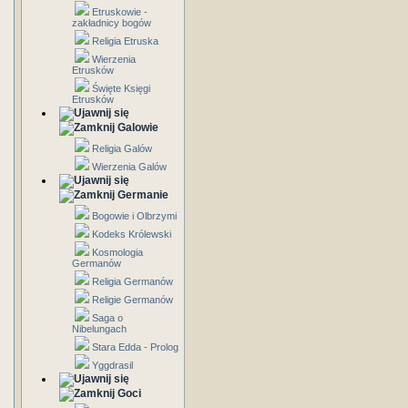
Etruskowie -
zakładnicy bogów
Religia Etruska
Wierzenia
Etrusków
Święte Księgi
Etrusków
Galowie
Religia Galów
Wierzenia Galów
Germanie
Bogowie i Olbrzymi
Kodeks Królewski
Kosmologia
Germanów
Religia Germanów
Religie Germanów
Saga o
Nibelungach
Stara Edda - Prolog
Yggdrasil
Goci