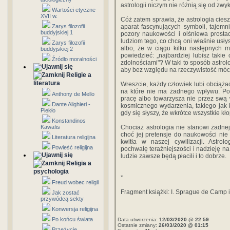
astrologii niczym nie różnią się od zw
Wartości etyczne
XVII w.
Cóż zatem sprawia, że astrologia ciesz
Zarys filozofii
aparat fascynujących symboli, tajemn
buddyjskiej 1
pozory naukowości i olśniewa prosta
ludziom tego, co chcą oni właśnie usłysz
Zarys filozofii
albo, że w ciągu kilku następnych 
buddyjskiej 2
powiedzieć: „najbardziej lubisz taki
Źródło moralności
zdolnościami"? W taki to sposób astrol
aby bez względu na rzeczywistość móc 
Religie a
literatura
Wreszcie, każdy człowiek lubi obciąż
na które nie ma żadnego wpływu. Pocie
Anthony de Mello
pracę albo towarzysza nie przez swą 
Dante Alighieri -
kosmicznego wydarzenia, takiego jak k
Piekło
gdy się słyszy, że wkrótce wszystkie k
Konstandinos
Kawafis
Chociaż astrologia nie stanowi żadnej
choć jej pretensje do naukowości ni
Literatura religijna
kwitła w naszej cywilizacji. Astrol
Powieść religijna
pochwałę teraźniejszości i nadzieję na
ludzie zawsze będą płacili i to dobrze.
Religia a
psychologia
*
Freud wobec religii
Fragment książki: I. Sprague de Camp 
Jak zostać
przywódcą sekty
Konwersja religijna
Po końcu świata
Data utworzenia:
12/03/2020 @ 22:59
Ostatnie zmiany:
26/03/2020 @ 01:15
Przeżycie