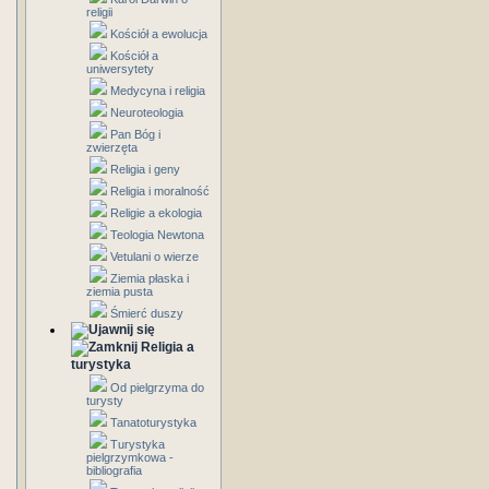
religii
Kościół a ewolucja
Kościół a
uniwersytety
Medycyna i religia
Neuroteologia
Pan Bóg i
zwierzęta
Religia i geny
Religia i moralność
Religie a ekologia
Teologia Newtona
Vetulani o wierze
Ziemia płaska i
ziemia pusta
Śmierć duszy
Religia a
turystyka
Od pielgrzyma do
turysty
Tanatoturystyka
Turystyka
pielgrzymkowa -
bibliografia