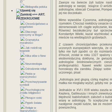
37
Zawsze na świecie żyli ludzie nasta
astrologię w swojej książce
O wróżb
Bibliografia polska
astrologów, obiecali Cesarowi, Pompei 
jej nie doczekało.
=>> ART.
PRZEKROJOWE
Mimo wywodów Cycerona, astrologia
rzymskim. Chociaż niektórzy cesarze 
Chrześcijaństwo a
pogaństwo
denerwowało ich ciągłe wyliczanie, ki
Również bezskuteczny był sprzeciw
Dlaczego
Konstantyn Wielki, kazał wychłostać
wierzymy w Boga?
mieście na wielbłądzich grzbietach.
Gramatyka
moralności
Z czasem chrześcijaństwo przekona
Jak rodzili się
uczonych europejskich wierzyła, że c
bogowie
tylko nie byli zgodni co do rozmiar
d'Ascoii, został w roku 1327 spalony 
Kilka słów o New
ekstremistyczną doktrynę, że gwiaz
Age
astrologów średniowiecznych cie
Neuroteologia
profesjonaliści. Nawet wielki sze
Odrodzenie religii
horoskopy dla zarobku. Zdając sobie
uczonego, pisał:
Piekło w
starożytności
„Astrologia jest głupią córką mądrej m
Przechwytywanie
matka nie mogłaby wyżyć, gdyby nie po
symboli
Psychologiczne
Jednakże w XVI i XVII wieku zaszła wi
źródła religijności
Keplera, Galileusza i innych zrewoluc
błędność babilońskich założeń o kulist
Płonące rzeki
wiarę w astrologię. To sceptyczne s
Pępek świata
następnie zwykli ludzie, tak że możem
powszechną.
Religie w
Starożytności -