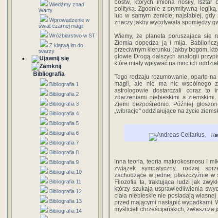
bóstw, których imiona nosiły, Isztar
Wiedźmy znad
polityką. Zgodnie z prymitywną logiką,
Warty
lub w samym zenicie; najsłabiej, gdy
Wprowadzenie w
znaczy jakby wycofywała spomiędzy g
świat czarnej magii
Wróżbiarstwo w ST
Wiemy, że planeta poruszająca się 
Ziemia dopędza ją i mija. Babilończ
Z klątwą im do
przeciwnym kierunku, jakby bogom, któr
twarzy
głowie Drogą dalszych analogii przypis
które miały wpływać na moc ich oddzia
Bibliografia
Tego rodzaju rozumowanie, oparte na a
magii, ale nie ma nic wspólnego z
Bibliografia 1
astrologowie dostarczali coraz t
Bibliografia 2
zdarzeniami niebieskimi a ziemskimi.
Bibliografia 3
Ziemi bezpośrednio. Później głoszon
„wibracje" oddziałujące na życie ziemsk
Bibliografia 4
Bibliografia 5
Bibliografia 6
Ha
Bibliografia 7
Bibliografia 8
inna teoria, teoria makrokosmosu i mi
Bibliografia 9
związek sympatyczny, rodzaj sprz
Bibliografia 10
zachodzące w jednej płaszczyźnie w 
Bibliografia 11
Filozofia ta, traktująca ludzi jak zw
którzy szukają usprawiedliwienia swyc
Bibliografia 12
ciała niebieskie nie posiadają własnej
Bibliografia 13
przed mającymi nastąpić wypadkami. Wi
myślicieli chrześcijańskich, zwłaszcza
Bibliografia 14