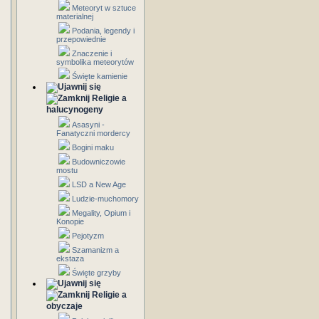
Meteoryt w sztuce
materialnej
Podania, legendy i
przepowiednie
Znaczenie i
symbolika meteorytów
Święte kamienie
Religie a
halucynogeny
Asasyni -
Fanatyczni mordercy
Bogini maku
Budowniczowie
mostu
LSD a New Age
Ludzie-muchomory
Megality, Opium i
Konopie
Pejotyzm
Szamanizm a
ekstaza
Święte grzyby
Religie a
obyczaje