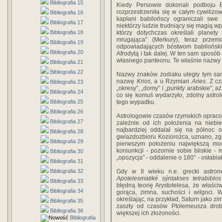
Bibliografia 15
Kiedy Persowie dokonali podboju B
rozprzestrzeniła się w całym cywilizo
Bibliografia 16
kapłani babilońscy ograniczali sw
Bibliografia 17
niektórzy ludzie trudniący się magią w
Bibliografia 18
którzy dotychczas określali plane
mrugająca" (Merkury), teraz prze
Bibliografia 19
odpowiadających bóstwom babiloński
Bibliografia 20
Afrodytą i tak dalej. W ten sam sposó
własnego panteonu. Te właśnie nazwy 
Bibliografia 21
Bibliografia 22
Nazwy znaków zodiaku uległy tym sa
nazwę
Krios
, a u Rzymian
Aries
. Z c
Bibliografia 23
„okresy”, „domy” i „punkty arabskie", aż
Bibliografia 24
co się komuś wydarzyło, zdolny astro
Bibliografia 25
tego wypadku.
Bibliografia 26
Astrologowie czasów rzymskich oprac
Bibliografia 27
zależnie od ich położenia na nieb
najbardziej oddalał się na północ 
Bibliografia 28
gwiazdozbioru Koziorożca, uznano, z
Bibliografia 29
pierwszym położeniu największą mo
koniunkcji - pozornie sobie bliskie 
Bibliografia 30
„opozycja” - oddalenie o 180° - osłabiał
Bibliografia 31
Bibliografia 32
Gdy w II wieku n.e. grecki astrono
Apotelesmatiké sýntakses tetrabiblos
Bibliografia 33
błędną teorię Arystotelesa, że właści
Bibliografia 34
gorąca, zimna, suchości i wilgoci. W
określając, na przykład, Saturn jako z
Bibliografia 35
zaszły od czasów Ptolemeusza dro
Bibliografia 36
większej ich złożoności.
Bibliografia