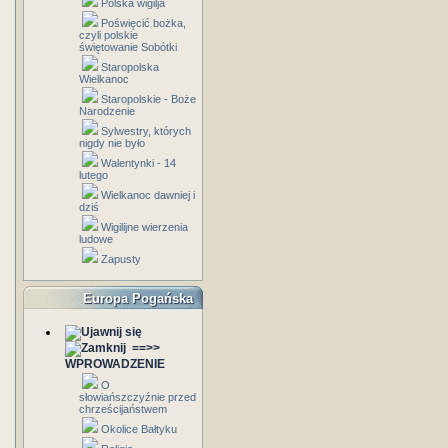
Polska wigilja
Poświęcić bożka,
czyli polskie
świętowanie Sobótki
Staropolska
Wielkanoc
Staropolskie - Boże
Narodzenie
Sylwestry, których
nigdy nie było
Walentynki - 14
lutego
Wielkanoc dawniej i
dziś
Wigilijne wierzenia
ludowe
Zapusty
Europa Pogańska
==>>
WPROWADZENIE
O
słowiańszczyźnie przed
chrześcijaństwem
Okolice Bałtyku