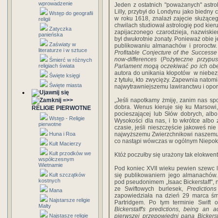
wprowadzenie
Jeden z ostatnich "poważanych" astro
Lilly, przybył do Londynu jako biedny 
Wstęp do geografii
w roku 1618, znalazł zajęcie służące
religii
chwilach studiował astrologię pod kier
Zatyczka
zapijaczonego czarodzieja, nazwiskie
panieńska
byl dwukrotnie żonaty. Ponieważ obie j
Zaświaty w
publikowaniu almanachów i proroctw
literaturze i w sztuce
Profitable Conjecture of the Success
now-differences
(
Pożyteczne przypu
Śmierć w różnych
religiach świata
Parlament mogą oczekiwać po ich ob
autora do unikania kłopotów w niebez
Święte księgi
z tytułu, kto zwycięży. Zapewnia natomia
Święte miasta
najwytrawniejszemu lawiranctwu i opo
=>>
„Jeśli napotkamy żmiję, zanim nas s
dobra. Wenus kieruje się ku Marsowi,
RELIGIE PIERWOTNE
pocieszającej lub Słów dobrych, alb
Wstęp - Religie
Wysokości dla nas, i to wkrótce albo
pierwotne
czasie, jeśli nieszczęście jakoweś nie
Huna i Roa
najwyższemu Zwierzchnikowi naszemu.
co nastąpi wówczas w ogólnym Niepoko
Kult Macierzy
Kult przodków we
Któż poczułby się urażony tak elokwe
współczesnym
Wietnamie
Pod koniec XVII wieku pewien szewc lo
Kult szczątków
się publikowaniern jego almanachów. 
kostnych
pod pseudonimem „Isaac Bickerstaff",
ze Swiftowych burlesek,
Prediction
Mana
zapowiedziała na dzień 29 marca śmi
Najstarsze religie
Partridgem. Po tym terminie Swift o
Malty
Bickerstaff's predictions, being an 
Najstasze religie
pierwszej przepowiedni pana Bickerstaf