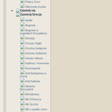
Polscy Goci
Wierzenia Gotów
Grecja
Apollo
Bogowie
Bogowie w
tragediach Eurypidesa
Dionizje
Grecja i Egipt
Grecka świątynia
Hermes Kylleński
Hestia i Westa
Kadmos i Harmonia
Kosmogonia
Kult Asklepiosa w
Grecji
Kult Kabirów
Misteria
Eleuzyjskie
Mit Adonisa
Mit Orfeusza
Mit Syzyfa
Mit o upadku dusz