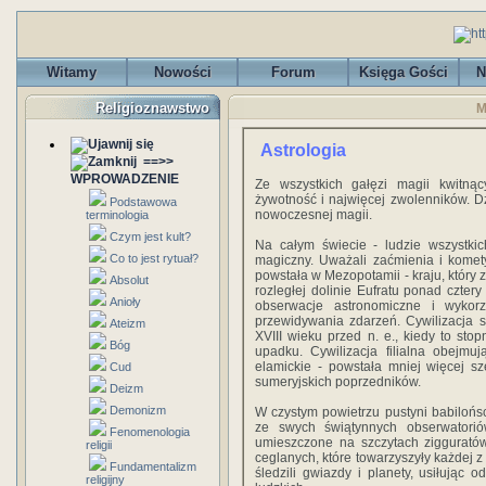
Witamy
Nowości
Forum
Księga Gości
N
Religioznawstwo
M
Astrologia
==>>
WPROWADZENIE
Ze wszystkich gałęzi magii kwitną
żywotność i najwięcej zwolenników. 
Podstawowa
nowoczesnej magii.
terminologia
Czym jest kult?
Na całym świecie - ludzie wszystkic
Co to jest rytuał?
magiczny. Uważali zaćmienia i komety 
powstała w Mezopotamii - kraju, który 
Absolut
rozległej dolinie Eufratu ponad cztery
Anioły
obserwacje astronomiczne i wykor
przewidywania zdarzeń. Cywilizacja su
Ateizm
XVIII wieku przed n. e., kiedy to s
Bóg
upadku. Cywilizacja filialna obejmuj
elamickie - powstała mniej więcej sze
Cud
sumeryjskich poprzedników.
Deizm
Demonizm
W czystym powietrzu pustyni babilońs
ze swych świątynnych obserwatori
Fenomenologia
umieszczone na szczytach ziggurató
religii
ceglanych, które towarzyszyły każdej z
Fundamentalizm
śledzili gwiazdy i planety, usiłując 
religijny