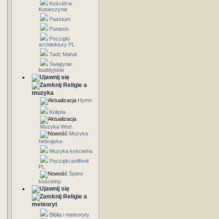
Kościół w
Kosieczynie
Paestum
Panteon
Początki
architektury PL
Tadż Mahal
Świątynie
buddyjskie
Religie a
muzyka
Hymn
Kolęda
Muzyka Wed
Muzyka
hebrajska
Muzyka kościelna
Początki polifonii
PL
Śpiew
kościelny
Religie a
meteoryt
Biblia i meteoryty