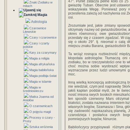
47°. Punkt zatacza pełne koło co 25
Znaki Zodiaku w
gwiazdę Tuban. Obecnie jest ustawion
mitach
wskazywała Wegę. Ponieważ pory ro
przesilenia zależą od nachylenia osi Z
Magia
osi.
Astrologia
Zrozumiałe jest, jakie zmiany spowo
Czarownice
otrzymały nazwy od gwiazdozbiorów, al
Litewskie
okres równonocy, owe gwiazdozbio
Czary i czarownice
przestały się z czasem zgadzać. W ciąg
się o około 29°. tj. nieomal o całą
Czary i czarty
miejscu znaku Barana, gwiazdozbiór Ba
polskie
Kary za czarymary
Ta wciąż rosnąca rozbieżność międ
kłopotała astrologów. Tłumaczą oni
Magia a religia
zodiaku, bo w rzeczywistości one to w
Magia afrykańska
choć można sobie wyobrazić wpływ 
Magia babilońska
wyznaczane przez ludzi umownymi gr
moc.
Magia podbija świat
Magia w islamie
Inną wielką koncepcją astrologiczną by
nie wiedział, czym jest naprawdę Słońc
Magia w
jakiś kapłan poddał myśl, że te świ
średniowieczu
nosić imiona swych boskich mieszkań
Matka Joanna od
ten sposób czerwony Mars otrzymał
Aniołów
białości, została nazwana imieniem Iszt
O czarownicach
własnych bogów, Szamasza i Sina, gł
się zadowolić najokazalszą planetą, 
O pojęciu magii
czarodzieja i posłańca owych bo
Procesy o czary -
pomniejszych bogów, Ninurcie.
Prusy
Sztuka wróżenia
Babilończycy przypisywali różnym pla