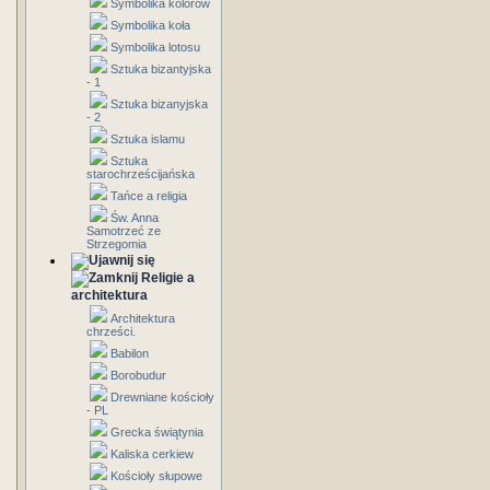
Symbolika kolorów
Symbolika koła
Symbolika lotosu
Sztuka bizantyjska
- 1
Sztuka bizanyjska
- 2
Sztuka islamu
Sztuka
starochrześcijańska
Tańce a religia
Św. Anna
Samotrzeć ze
Strzegomia
Religie a
architektura
Architektura
chrześci.
Babilon
Borobudur
Drewniane kościoły
- PL
Grecka świątynia
Kaliska cerkiew
Kościoły słupowe