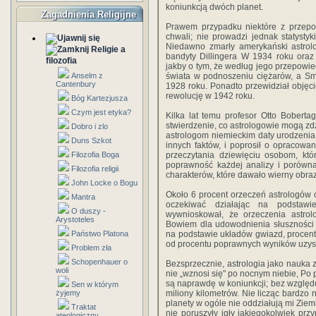
koniunkcją dwóch planet.
Zagadnienia Religijne
Prawem przypadku niektóre z przepo
chwali; nie prowadzi jednak statystyk
Niedawno zmarły amerykański astrolo
Religie a
bandyty Dillingera W 1934 roku oraz
filozofia
jakby o tym, że według jego przepow
Anselm z
świata w podnoszeniu ciężarów, a S
Cantenbury
1928 roku. Ponadto przewidział objęc
rewolucję w 1942 roku.
Bóg Kartezjusza
Czym jest etyka?
Kilka lat temu profesor Otto Bobert
stwierdzenie, co astrologowie mogą zd
Dobro i zlo
astrologom niemieckim daty urodzenia 
Duns Szkot
innych faktów, i poprosił o opracowan
Filozofia Boga
przeczytania dziewięciu osobom, któ
poprawność każdej analizy i porów
Filozofia religii
charakterów, które dawało wierny obra
John Locke o Bogu
Około 6 procent orzeczeń astrologów
Mantra
oczekiwać działając na podstawi
O duszy -
wywnioskował, że orzeczenia astro
Arystoteles
Bowiem dla udowodnienia słuszności
Państwo Platona
na podstawie układów gwiazd, procen
od procentu poprawnych wyników uzy
Problem zła
Schopenhauer o
Bezsprzecznie, astrologia jako nauka 
woli
nie „wznosi się" po nocnym niebie, Po 
są naprawdę w koniunkcji; bez względu 
Sen w którym
żyjemy
miliony kilometrów. Nie licząc bardzo 
planety w ogóle nie oddziałują mi Ziem
Traktat
nie poruszyły igły jakiegokolwiek pr
ateologiczny