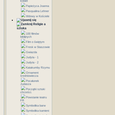
kobiet
Papieżyca Joanna
Pasqualina Lehner
Wdowy w Kościele
Religie a
sztuka
100 filmów
biblijnych
Film o świętym
Fresk w Staszowie
Gwiazda
Judyta - 1
Judyta - 2
Katakumby Rzymu
Ornament
średniowiecza
Pocałunek
Judasza
Początki sztuki
chrześci.
Powstanie teatru
FR
Symbolika barw
Symbolika kamieni