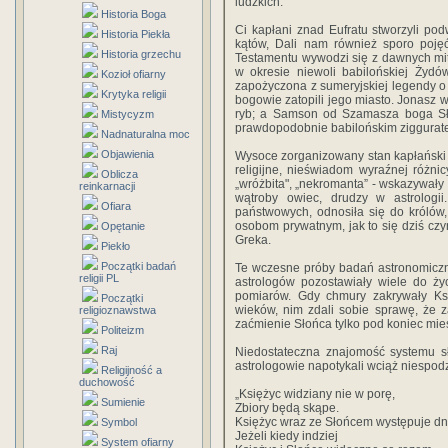
ludzkich.
Historia Boga
Ci kapłani znad Eufratu stworzyli pod
Historia Piekła
kątów, Dali nam również sporo pojęć
Historia grzechu
Testamentu wywodzi się z dawnych m
w okresie niewoli babilońskiej Żyd
Kozioł ofiarny
zapożyczona z sumeryjskiej legendy o 
Krytyka religii
bogowie zatopili jego miasto. Jonasz
ryb; a Samson od Szamasza boga Sł
Mistycyzm
prawdopodobnie babilońskim ziggurat
Nadnaturalna moc
Objawienia
Wysoce zorganizowany stan kapłański 
religijne, nieświadom wyraźnej różnic
Oblicza
„wróżbita", „nekromanta” - wskazywały 
reinkarnacji
wątroby owiec, drudzy w astrologii
Ofiara
państwowych, odnosiła się do królów,
osobom prywatnym, jak to się dziś cz
Opętanie
Greka.
Piekło
Początki badań
Te wczesne próby badań astronomicz
religii PL
astrologów pozostawiały wiele do ży
pomiarów. Gdy chmury zakrywały Ksi
Początki
wieków, nim zdali sobie sprawę, że 
religioznawstwa
zaćmienie Słońca tylko pod koniec mi
Politeizm
Raj
Niedostateczna znajomość systemu sł
astrologowie napotykali wciąż niespodzi
Religijność a
duchowość
„Księżyc widziany nie w porę,
Sumienie
Zbiory będą skąpe.
Księżyc wraz ze Słońcem występuje d
Symbol
Jeżeli kiedy indziej
System ofiarny