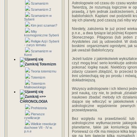
Astrologowie od czasu do czasu wystos
Szamanizm
Twierdzą, że rozumują logicznie w op
Szamanizm 2
prawdą, z tym jednak zastrzeżeniem, 
Szamanizm w
babilońskich. Kapłani owi podzielili k
Syberii
się ich planety, pod czaszą zaś niby w
Kim jest szaman?
Niestety, założenia te już przed wie
Mity
p.n.e., a dwa tysiące lat później Kope
kosmogoniczne Syberii
Słonecznego. Pitagoras (lub jeden z
Religie Azji i Syberii
Arystoteles zaś ją udowodnił. W dod
- zarys tematu
boskimi organizmami ognistymi, jak s
jak uważali Babilończycy.
Szamanizm w
Korei
Jeżeli ludzie z jakimkolwiek wykształ
czyż mogą brać serio konkluzje astrol
Totemizm
pokonać logikę nauki. Niektórzy ignoru
Teoria totemizmu
zdarzy czasem zbłądzić, to przecież b
Inni uśmiechają się po prostu i mówią
Totemizm
dokładniejszą.
Totemizm
Malinowskiego
Wszyscy astrologowie i ich klienci jedn
jest nauką, czy nie, to jednak „działa
=>>
naukowo zbadać metody ich działania,
CHRONOLOGIA
dające się wtłoczyć w jakiekolwiek r
astrologiczne wyjaśnienie pewnyc
Prehistoria
przewidywania.
Pierwsze
cywilizacje
Bez względu na prawdziwość lub n
astrologiczne wytłumaczenie jakiegok
Wielkie rewolucje
planetarne, takie jak koniunkcja M
duchowe VII - IV w.
p.n.e
Ponieważ co r0k ma miejsce kilka tego
się na tym świecie kilka rozmaitych