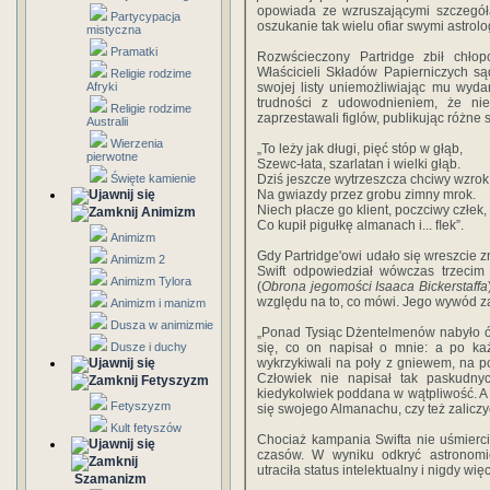
opowiada ze wzruszającymi szczegóła
Partycypacja
oszukanie tak wielu ofiar swymi astrol
mistyczna
Pramatki
Rozwścieczony Partridge zbił chłop
Właścicieli Składów Papierniczych są
Religie rodzime
Afryki
swojej listy uniemożliwiając mu wyda
trudności z udowodnieniem, że ni
Religie rodzime
zaprzestawali figlów, publikując różne s
Australii
Wierzenia
„To leży jak długi, pięć stóp w głąb,
pierwotne
Szewc-łata, szarlatan i wielki głąb.
Święte kamienie
Dziś jeszcze wytrzeszcza chciwy wzrok
Na gwiazdy przez grobu zimny mrok.
Niech płacze go klient, poczciwy człek,
Animizm
Co kupił pigułkę almanach i... ﬂek”.
Animizm
Gdy Partridge'owi udało się wreszcie 
Animizm 2
Swift odpowiedział wówczas trzecim
Animizm Tylora
(
Obrona jegomości Isaaca Bickerstaffa
względu na to, co mówi. Jego wywód z
Animizm i manizm
Dusza w animizmie
„Ponad Tysiąc Dżentelmenów nabyło ó
Dusze i duchy
się, co on napisał o mnie: a po ka
wykrzykiwali na poły z gniewem, na 
Człowiek nie napisał tak paskudnyc
Fetyszyzm
kiedykolwiek poddana w wątpliwość. A 
Fetyszyzm
się swojego Almanachu, czy też zaliczy
Kult fetyszów
Chociaż kampania Swifta nie uśmiercił
czasów. W wyniku odkryć astronomic
utraciła status intelektualny i nigdy wię
Szamanizm