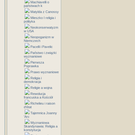
Machiavelli o
państwach k
Matylda z Canossy
Mieszko I religia i
polityka
Neokonserwatyzm
w USA
Neopoganizm w
Niemczech
Pacelli i Pavelic
Państwo i związki
wyznaniowe
Pierwsza
Poprawka
Prawo wyznaniowe
Religia i
demokracja
Religie a wojna
Rewolucja
francuska a Kościół
Richelieu i raison
d'état
Tajemnica Joanny
'Arc
Wyznaniowa
Skandynawia: Religia a
konstytucja