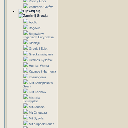
Polscy Goci
Wierzenia Gotów
Grecja
Apollo
Bogowie
Bogowie w
tragediach Eurypidesa
Dionizje
Grecja i Egipt
Grecka świątynia
Hermes Kylleński
Hestia i Westa
Kadmos i Harmonia
Kosmogonia
Kult Asklepiosa w
Grecji
Kult Kabirów
Misteria
Eleuzyjskie
Mit Adonisa
Mit Orfeusza
Mit Syzyfa
Mit o upadku dusz