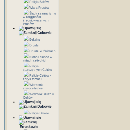
Religia Bałtów
Wiara Prusów
Ślady szamanizmu
w religijności
średniowiecznych
Prusów
Celtowie
Beltaine
Druidzi
Druidzi w źródłach
Niebo i słońce w
mitach celtyckich
Religia
starożytnych Celtów
Religie Celtów -
zarys tematu
Wierzenia
staroceltyckie
Wędrówki dusz u
Celtów
Dakowie
Religia Daków
Etruskowie