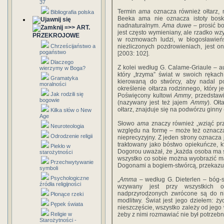
37
Termin
ama
oznacza również ołtarz, m
Bibliografia polska
Beeka ama nie oznacza istoty boski
nadnaturalnym.
Ama duwe
– prosić b
=>> ART.
jest często wymieniany, ale rzadko w
PRZEKROJOWE
w rozmowach ludzi, w błogosławieńs
Chrześcijaństwo a
niezliczonych pozdrowieniach, jest o
pogaństwo
[2003: 102].
Dlaczego
Z kolei według G. Calame-Griaule – a
wierzymy w Boga?
który „trzyma” świat w swoich rękach
Gramatyka
kierowaną do stwórcy, aby nadal p
moralności
określenie ołtarza rodzinnego, który 
Jak rodzili się
Poświęcony kultowi
Ammy
, przedstaw
bogowie
(nazywany jest też jajem
Ammy
). Oł
ołtarz, znajduje się na podwórzu ginny
Kilka słów o New
Age
Słowo
ama
znaczy również „wziąć pr
Neuroteologia
względu na formę – może też oznaczać
Odrodzenie religii
nieprecyzyjny. Z jeden strony oznacza 
traktowany jako bóstwo opiekuńcze, 
Piekło w
Dogorou uważał, że „każda osoba ma
starożytności
wszystko co sobie można wyobrazić 
Przechwytywanie
Dogonami a bogiem-stwórcą, przekazuj
symboli
Psychologiczne
„
Amma
– według G. Dieterlen – bóg-
źródła religijności
wzywany jest przy wszystkich o
nadprzyrodzonych zwrócone są do ni
Płonące rzeki
modlitwy. Świat jest jego dziełem: życ
Pępek świata
nieszczęście, wszystko zależy od jego
Religie w
żeby z nimi rozmawiać nie był potrzebny
Starożytności -