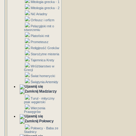
Mitologia grecka - 1
Mitologia grecka - 2
Nić Ariadny
Orfeusz i orfizm
Pelazgijski mit o
stworzeniu
Platoński mit
Prometeusz
Religijność Greków
Starożytne misteria
Tajemnica Krety
Wróżbiarstwo w
Grecji
Świat homerycki
Świątynia Artemidy
Madziarzy
Turul - mityczny
ptak węgierski
Wierzenia
Prawęgrów
Połowcy
Połowcy - Baba ze
Stadnicy