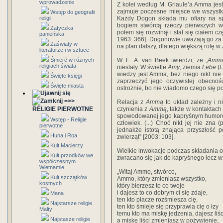
wprowadzenie
Z kolei według M. Griaule’a Amma jes
zajmuje poczesne miejsce we wszystki
Wstęp do geografii
religii
Każdy Dogon składa mu ofiary na sp
bogiem stwórcą rzeczy pierwszych w
Zatyczka
potem się rozwinął i stał się ciałem c
panieńska
1963: 366]. Dogonowie uważają go za 
Zaświaty w
na plan dalszy, dlatego większą rolę w
literaturze i w sztuce
Śmierć w różnych
W. E. A. van Beek twierdzi, że „
Amm
religiach świata
niestały. W świetle
Amy
, ziemia
Lebe
(
wiedzy jest Amma, bez niego nikt nie 
Święte księgi
zaprzeczyć jego oczywistej obecnośc
Święte miasta
ostrożnie, bo nie wiadomo czego się p
=>>
Relacja z
Ammą
to układ zależny i ni
RELIGIE PIERWOTNE
czynienia z
Ammą
, także w kontaktach
spowodowanej jego kapryśnym humo
Wstęp - Religie
człowiek. (...) Choć nikt jej nie zna
pierwotne
jednakże istotą znająca przyszłość
Huna i Roa
zwierząt” [2003: 103].
Kult Macierzy
Wielkie inwokacje podczas składania o
Kult przodków we
zwracano się jak do kapryśnego lecz
współczesnym
Wietnamie
„Witaj Ammo, stwórco,
Kult szczątków
Ammo, który zmieniasz wszystko,
kostnych
który bierzesz to co twoje
i dajesz to co dobrym ci się zdaje,
Mana
ten kto płacze rozśmiesza cię,
Najstarsze religie
ten kto śmieje się przyprawia cię o łzy
Malty
temu kto ma miskę jedzenia, dajesz liśc
Najstasze religie
a miskę liści zmieniasz w pożywienie,