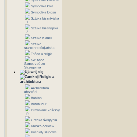
Symbolika kolorów
Symbolika koła
Symbolika lotosu
Sztuka bizantyjska
- 1
Sztuka bizanyjska
- 2
Sztuka islamu
Sztuka
starochrześcijańska
Tańce a religia
Św. Anna
Samotrzeć ze
Strzegomia
Religie a
architektura
Architektura
chrześci.
Babilon
Borobudur
Drewniane kościoły
- PL
Grecka świątynia
Kaliska cerkiew
Kościoły słupowe