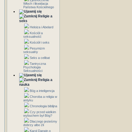
Zjednoczenie
Włoch i likwidacja
Państwa Kościelnego
Religie a
seks
Heloiza i Abelard
Kościół a
seksualność
Kościół i seks
Pesymizm
seksualny
Seks a celibat
Tantryczna
Psychologia
Seksualności
Religia a
nauka
Bóg a inteligencja
Choroba a religia w
antyku
Chronologia biblijna
Czy przed wielkim
wybuchem był Bóg?
Dlaczego jesteśmy
dobrzy albo źli
Karol Darwin o