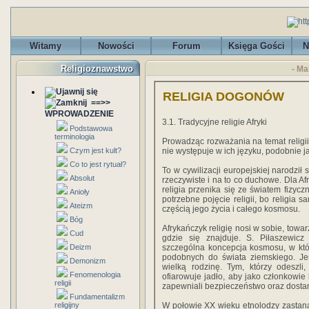
Witamy
Nowości
Forum
Księga Gości
N
Religioznawstwo
- Ma
RELIGIA DOGONÓW
==>>
WPROWADZENIE
3.1. Tradycyjne religie Afryki
Podstawowa
terminologia
Prowadząc rozważania na temat religi
Czym jest kult?
nie występuje w ich języku, podobnie j
Co to jest rytuał?
To w cywilizacji europejskiej narodził s
Absolut
rzeczywiste i na to co duchowe. Dla Af
religia przenika się ze światem fizycz
Anioły
potrzebne pojęcie religii, bo religia s
Ateizm
częścią jego życia i całego kosmosu.
Bóg
Afrykańczyk religię nosi w sobie, towa
Cud
gdzie się znajduje. S. Piłaszewic
Deizm
szczególna koncepcja kosmosu, w któr
podobnych do świata ziemskiego. Jes
Demonizm
wielką rodzinę. Tym, którzy odeszl
Fenomenologia
ofiarowuje jadło, aby jako członkowie 
religii
zapewniali bezpieczeństwo oraz dostani
Fundamentalizm
religijny
W połowie XX wieku etnolodzy zastanaw