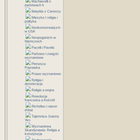
Machiavelli o
państwach k
Matylda z Canossy
Mieszko I religia i
polityka
Neokonserwatyzm
w USA
Neopoganizm w
Niemczech
Pacelli i Pavelic
Państwo i związki
wyznaniowe
Pierwsza
Poprawka
Prawo wyznaniowe
Religia i
demokracja
Religie a wojna
Rewolucja
francuska a Kościół
Richelieu i raison
d'état
Tajemnica Joanny
'Arc
Wyznaniowa
Skandynawia: Religia a
konstytucja