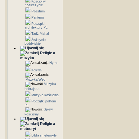
Kościół w
Kosieczynie
Paestum
Panteon
Początki
architektury PL
Tadż Mahal
Świątynie
buddyjskie
Religie a
muzyka
Hymn
Kolęda
Muzyka Wed
Muzyka
hebrajska
Muzyka kościelna
Początki polifonii
PL
Śpiew
kościelny
Religie a
meteoryt
Biblia i meteoryty