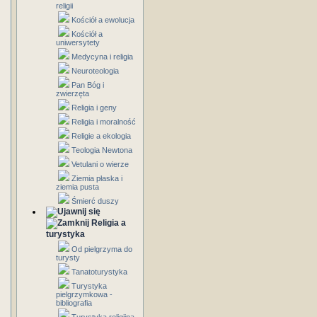
religii
Kościół a ewolucja
Kościół a
uniwersytety
Medycyna i religia
Neuroteologia
Pan Bóg i
zwierzęta
Religia i geny
Religia i moralność
Religie a ekologia
Teologia Newtona
Vetulani o wierze
Ziemia płaska i
ziemia pusta
Śmierć duszy
Religia a
turystyka
Od pielgrzyma do
turysty
Tanatoturystyka
Turystyka
pielgrzymkowa -
bibliografia