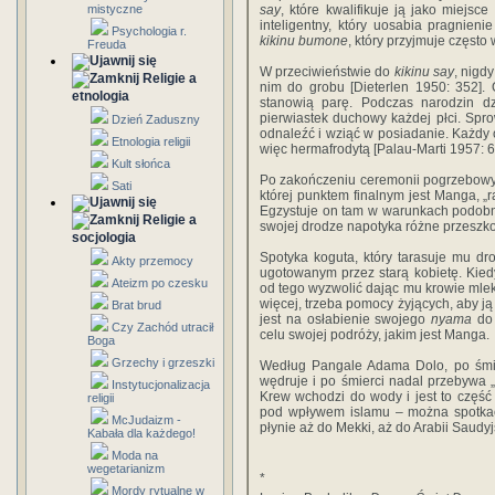
mistyczne
say
, które kwalifikuje ją jako miejsc
inteligentny, który uosabia pragnienie
Psychologia r.
kikinu bumone
, który przyjmuje często
Freuda
W przeciwieństwie do
kikinu say
, nigd
Religie a
nim do grobu [Dieterlen 1950: 352].
etnologia
stanowią parę. Podczas narodzin d
pierwiastek duchowy każdej płci. Sp
Dzień Zaduszny
odnaleźć i wziąć w posiadanie. Każdy o
Etnologia religii
więc hermafrodytą [Palau-Marti 1957: 6
Kult słońca
Po zakończeniu ceremonii pogrzebowy
Sati
której punktem finalnym jest Manga,
Egzystuje on tam w warunkach podobn
Religie a
swojej drodze napotyka różne przeszko
socjologia
Spotyka koguta, który tarasuje mu d
Akty przemocy
ugotowanym przez starą kobietę. Kiedy
Ateizm po czesku
od tego wyzwolić dając mu krowie mlek
więcej, trzeba pomocy żyjących, aby 
Brat brud
jest na osłabienie swojego
nyama
do 
Czy Zachód utracił
celu swojej podróży, jakim jest Manga.
Boga
Grzechy i grzeszki
Według Pangale Adama Dolo, po śmier
wędruje i po śmierci nadal przebywa „
Instytucjonalizacja
Krew wchodzi do wody i jest to częś
religii
pod wpływem islamu – można spotka
McJudaizm -
płynie aż do Mekki, aż do Arabii Saudyj
Kabała dla każdego!
Moda na
wegetarianizm
*
Mordy rytualne w