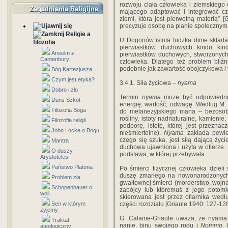
rozwoju ciała człowieka i ziemskiego 
Zagadnienia Religijne
mającego adaptować i integrować czł
ziemi, która jest pierwotną materią” 
precyzuje osobę na planie społecznym
Religie a
U Dogonów istota ludzka dime składa
filozofia
pierwiastków duchowych kindu kin
Anselm z
pierwiastków duchowych, stworzonych
Cantenbury
człowieka. Dlatego też problem bliźn
podobnie jak zawartość obojczykowa i 
Bóg Kartezjusza
Czym jest etyka?
3.4.1. Siła życiowa –
nyama
Dobro i zlo
Termin
nyama
może być odpowiedniki
Duns Szkot
energię, wartość, odwagę. Według M. 
Filozofia Boga
do melanezyjskiego mana – bezosob
rośliny, istoty nadnaturalne, kamienie
Filozofia religii
podporę, istotę, której jest przeznac
John Locke o Bogu
nieśmiertelne).
Nyama
zakłada pewien
czego się szuka, jest siłą dającą życ
Mantra
duchowa ujawniona i użyta w ofierze. 
O duszy -
podstawa, w której przebywała.
Arystoteles
Państwo Platona
Po śmierci fizycznej człowieka dziel
duszę zmarłego na nowonarodzonych
Problem zła
gwałtownej śmierci (morderstwo, wojn
Schopenhauer o
zabójcy lub któremuś z jego potomk
woli
skierowana jest przez ofiarnika wed
Sen w którym
części rozdziału [Griaule 1940: 127-128
żyjemy
G. Calame-Griaule uważa, że nyama 
Traktat
nanie, binu swojego rodu i
Nommo
.
ateologiczny