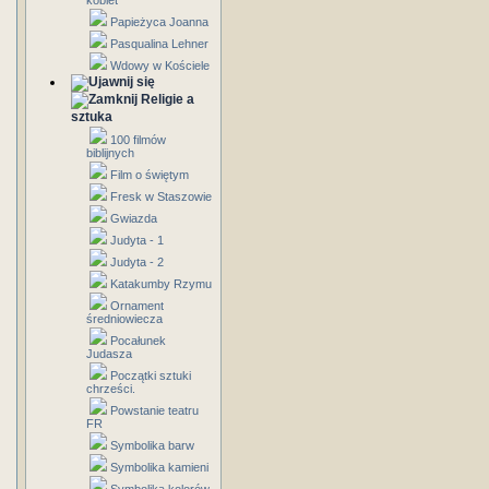
kobiet
Papieżyca Joanna
Pasqualina Lehner
Wdowy w Kościele
Religie a
sztuka
100 filmów
biblijnych
Film o świętym
Fresk w Staszowie
Gwiazda
Judyta - 1
Judyta - 2
Katakumby Rzymu
Ornament
średniowiecza
Pocałunek
Judasza
Początki sztuki
chrześci.
Powstanie teatru
FR
Symbolika barw
Symbolika kamieni