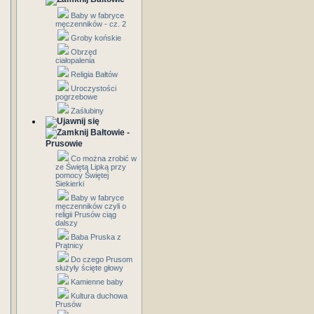
Baby w fabryce
męczenników - cz. 2
Groby końskie
Obrzęd
ciałopalenia
Religia Bałtów
Uroczystości
pogrzebowe
Zaślubiny
Bałtowie -
Prusowie
Co można zrobić w
ze Świętą Lipką przy
pomocy Świętej
Siekierki
Baby w fabryce
męczenników czyli o
religii Prusów ciąg
dalszy
Baba Pruska z
Prątnicy
Do czego Prusom
służyły ścięte głowy
Kamienne baby
Kultura duchowa
Prusów