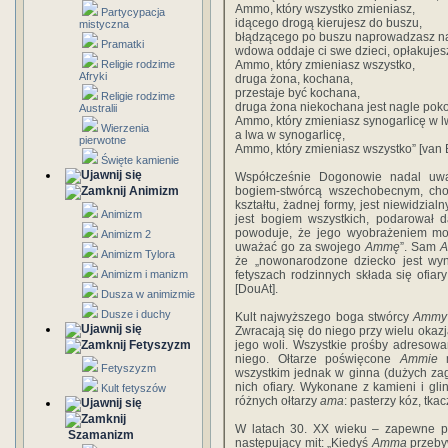
Ammo, który wszystko zmieniasz,
Partycypacja
idącego drogą kierujesz do buszu,
mistyczna
błądzącego po buszu naprowadzasz na
Pramatki
wdowa oddaje ci swe dzieci, opłakujesz
Religie rodzime
Ammo, który zmieniasz wszystko,
Afryki
druga żona, kochana,
przestaje być kochana,
Religie rodzime
druga żona niekochana jest nagle pok
Australii
Ammo, który zmieniasz synogarlicę w l
Wierzenia
a lwa w synogarlicę,
pierwotne
Ammo, który zmieniasz wszystko” [van 
Święte kamienie
Współcześnie Dogonowie nadal uw
Animizm
bogiem-stwórcą wszechobecnym, cho
kształtu, żadnej formy, jest niewidzia
Animizm
jest bogiem wszystkich, podarował d
powoduje, że jego wyobrażeniem mo
Animizm 2
uważać go za swojego
Ammę
”. Sam
Animizm Tylora
że „nowonarodzone dziecko jest wyn
Animizm i manizm
fetyszach rodzinnych składa się ofiary
[DouAt].
Dusza w animizmie
Dusze i duchy
Kult najwyższego boga stwórcy
Ammy
Zwracają się do niego przy wielu okazj
Fetyszyzm
jego woli. Wszystkie prośby adresow
niego. Ołtarze poświęcone
Ammie
m
Fetyszyzm
wszystkim jednak w ginna (dużych zagr
nich ofiary. Wykonane z kamieni i gl
Kult fetyszów
różnych ołtarzy
ama
: pasterzy kóz, tkac
W latach 30. XX wieku – zapewne p
Szamanizm
następujący mit: „Kiedyś
Amma
przebyw