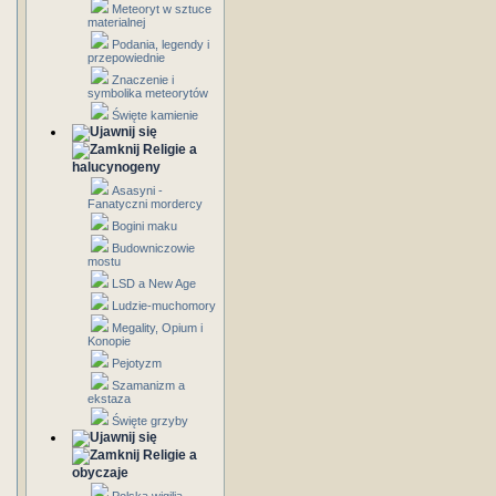
Meteoryt w sztuce
materialnej
Podania, legendy i
przepowiednie
Znaczenie i
symbolika meteorytów
Święte kamienie
Religie a
halucynogeny
Asasyni -
Fanatyczni mordercy
Bogini maku
Budowniczowie
mostu
LSD a New Age
Ludzie-muchomory
Megality, Opium i
Konopie
Pejotyzm
Szamanizm a
ekstaza
Święte grzyby
Religie a
obyczaje