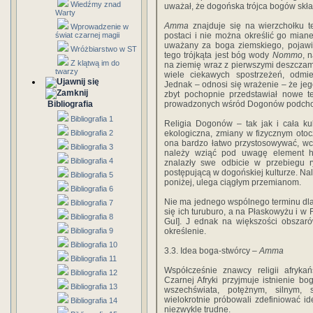
Wiedźmy znad
uważał, że dogońska trójca bogów skła
Warty
Amma
znajduje się na wierzchołku te
Wprowadzenie w
świat czarnej magii
postaci i nie można określić go mian
uważany za boga ziemskiego, pojawia
Wróżbiarstwo w ST
tego trójkąta jest bóg wody
Nommo
, 
Z klątwą im do
na ziemię wraz z pierwszymi deszczami
twarzy
wiele ciekawych spostrzeżeń, odmi
Jednak – odnosi się wrażenie – że je
zbyt pochopnie przedstawiał nowe te
Bibliografia
prowadzonych wśród Dogonów podcho
Bibliografia 1
Religia Dogonów – tak jak i cała ku
Bibliografia 2
ekologiczna, zmiany w fizycznym otocz
ona bardzo łatwo przystosowywać, wch
Bibliografia 3
należy wziąć pod uwagę element hi
Bibliografia 4
znalazły swe odbicie w przebiegu 
postępującą w dogońskiej kulturze. Na
Bibliografia 5
poniżej, ulega ciągłym przemianom.
Bibliografia 6
Nie ma jednego wspólnego terminu d
Bibliografia 7
się ich turuburo, a na Płaskowyżu i w
Bibliografia 8
GuI]. J ednak na większości obszar
Bibliografia 9
określenie.
Bibliografia 10
3.3. Idea boga-stwórcy –
Amma
Bibliografia 11
Współcześnie znawcy religii afryka
Bibliografia 12
Czarnej Afryki przyjmuje istnienie bo
Bibliografia 13
wszechświata, potężnym, silnym, 
wielokrotnie próbowali zdefiniować i
Bibliografia 14
niezwykle trudne.