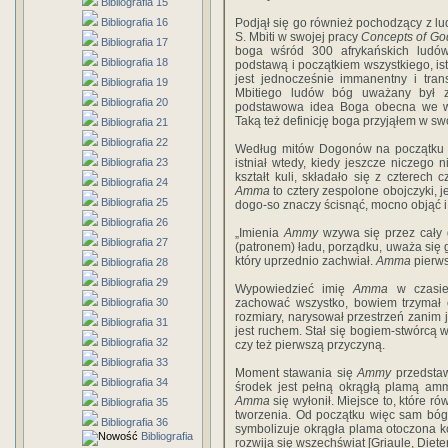
Bibliografia 15
Bibliografia 16
Podjął się go również pochodzący z lud
S. Mbiti w swojej pracy
Concepts of God
Bibliografia 17
boga wśród 300 afrykańskich ludó
Bibliografia 18
podstawą i początkiem wszystkiego, is
jest jednocześnie immanentny i tran
Bibliografia 19
Mbitiego ludów bóg uważany był za
Bibliografia 20
podstawowa idea Boga obecna we wsz
Taką też definicję boga przyjąłem w s
Bibliografia 21
Bibliografia 22
Według mitów Dogonów na początku by
Bibliografia 23
istniał wtedy, kiedy jeszcze niczego
kształt kuli, składało się z czterech
Bibliografia 24
Amma
to cztery zespolone obojczyki, 
Bibliografia 25
dogo-so znaczy ścisnąć, mocno objąć i
Bibliografia 26
„Imienia
Ammy
wzywa się przez cały 
Bibliografia 27
(patronem) ładu, porządku, uważa się go
który uprzednio zachwiał.
Amma
pierws
Bibliografia 28
Bibliografia 29
Wypowiedzieć imię
Amma
w czasie 
Bibliografia 30
zachować wszystko, bowiem trzymał o
rozmiary, narysował przestrzeń zanim j
Bibliografia 31
jest ruchem. Stał się bogiem-stwórcą w
Bibliografia 32
czy też pierwszą przyczyną.
Bibliografia 33
Moment stawania się
Ammy
przedstaw
Bibliografia 34
środek jest pełną okrągłą plamą am
Amma
się wyłonił. Miejsce to, które r
Bibliografia 35
tworzenia. Od początku więc sam bóg 
Bibliografia 36
symbolizuje okrągła plama otoczona ko
Bibliografia
rozwija się wszechświat [Griaule, Diete