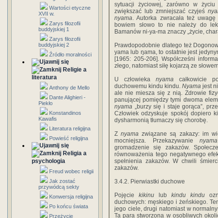
sytuacji życiowej, zarówno w życi
Wartości etyczne
zwiększać lub zmniejszać czyjeś
ny
XVII w.
nyama
. Autorka zwracała też uwagę
Zarys filozofii
bowiem słowo to nie należy do leks
buddyjskiej 1
Bamanów ni-ya-ma znaczy „życie, chara
Zarys filozofii
buddyjskiej 2
Prawdopodobnie dlatego też Dogonowi
yama lub ŋama, to ostatnie jest jedy
Źródło moralności
[1965: 205-206]. Współcześni inform
złego, natomiast siłę kojarzą ze słow
Religie a
literatura
U człowieka
nyama
całkowicie pod
duchowemu kindu kindu.
Nyama
jest n
Anthony de Mello
ale nie miesza się z nią. Zdrowie fi
Dante Alighieri -
panującej pomiędzy tymi dwoma eleme
Piekło
nyama
„burzy się i staje gorąca”, prz
Konstandinos
Człowiek odzyskuje spokój dopiero 
Kawafis
dysharmonią tłumaczy się chorobę.
Literatura religijna
Z
nyama
związane są zakazy: im wię
Powieść religijna
mocniejsza. Przekazywanie
nyama
gromadzenie się zakazów. Społec
Religia a
równoważenia tego negatywnego efektu
psychologia
spełnienia zakazów. W chwili śmierc
zakazów.
Freud wobec religii
Jak zostać
3.4.2. Pierwiastki duchowe
przywódcą sekty
Pojęcie
kikinu
lub
kindu kindu
ozna
Konwersja religijna
duchowych: męskiego i żeńskiego. Ten, 
Po końcu świata
jego ciele, drugi natomiast w normalny
Ta para stworzona w osobliwych okoli
Przeżycie