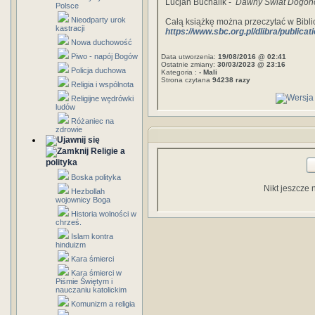
Lucjan Buchalik -
Dawny Świat Dogonó
Polsce
Nieodparty urok
Całą książkę można przeczytać w Bibl
kastracji
https://www.sbc.org.pl/dlibra/publicat
Nowa duchowość
Piwo - napój Bogów
Data utworzenia:
19/08/2016 @ 02:41
Ostatnie zmiany:
30/03/2023 @ 23:16
Policja duchowa
Kategoria :
- Mali
Strona czytana
94238 razy
Religia i wspólnota
Religijne wędrówki
ludów
Różaniec na
zdrowie
Religie a
polityka
Boska polityka
Nikt jeszcze 
Hezbollah
wojownicy Boga
Historia wolności w
chrześ.
Islam kontra
hinduizm
Kara śmierci
Kara śmierci w
Piśmie Świętym i
nauczaniu katolickim
Komunizm a religia