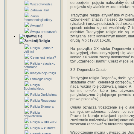
europejskim pojęciu należałoby do sf
Wszechwiedza
przejawia się właśnie w uczestnictwie 
Zabawa i kult
Tradycyjne religie afrykańskie w pier
Zarys
człowiekiem znaczy należeć do wspól
fenomenologii ofiary
rytuałach i uroczystościach. Jednostka 
Świetość
sposób odcina się od wspólnoty. Z 
Święta przestrzeń
ateistów. Tradycyjne religie nie są u
związana jest z konkretnym ludem, dlat
drugą [Mbiti1980: 16-19].
Religia
Religia - jedna z
Na początku XX wieku Dogonowie w 
definicji
tradycyjnej, charakteryzującej się w
koniec XX wieku zaczął dominować is
Czym jest religia?
tzw. „czarnego islamu”. Coraz więcej j
Religia - zjawisko
naturalne
3.2. Dogońskie
Omolo
Klasyfikacja religii
Tradycyjna religia Dogonów, dość typo
Etnologia religii
składania ofiar i celebracji obrzędów.
Religia
nadal ważną rolę odgrywają maski. A. 
Bocheńskiego
terminu
omolo
, które jest używan
Religia Durkheima
partykularyzmu żądającego powrotu d
prawo przodków).
Religia Rousseau
Religia Skinnera
Omolo
oznacza troszczenie się o
at
pamięci, świadomości ludowej, co zosta
Religia
Prawo to kieruje relacjami społecz
obywatelska
zawierania małżeństw i funkcjonowanie
Religia w XIX wieku
wzorcami zachowań w hierarchii społecz
Religia w kulturze
Współcześnie można usłyszeć, że D