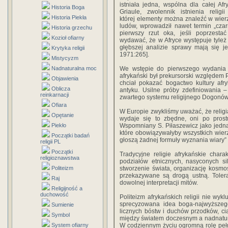
istniała jedna, wspólna dla całej Afry
Historia Boga
Griaule, zwolennik istnienia religii 
Historia Piekła
której elementy można znaleźć w wier
ludów, wprowadził nawet termin „czarn
Historia grzechu
pierwszy rzut oka, jeśli poprzest
Kozioł ofiarny
wydawać, że w Afryce występuje tyleż 
głębszej analizie sprawy mają się j
Krytyka religii
1971:265].
Mistycyzm
Nadnaturalna moc
We wstępie do pierwszego wydani
afrykański był prekursorski względem P
Objawienia
chciał pokazać bogactwo kultury afr
Oblicza
antyku. Usilne próby zdefiniowania 
reinkarnacji
zwartego systemu religijnego Dogonó
Ofiara
W Europie zwykliśmy uważać, że relig
Opętanie
wydaje się to zbędne, oni po prostu
Piekło
Wspomniany S. Piłaszewicz jako jedną
które obowiązywałyby wszystkich wierzą
Początki badań
głoszą żadnej formuły wyznania wiary” 
religii PL
Początki
Tradycyjne religie afrykańskie char
religioznawstwa
podziałów etnicznych, nasyconych s
Politeizm
stworzenie świata, organizację kosmo
przekazywane są drogą ustną. Toler
Raj
dowolnej interpretacji mitów.
Religijność a
duchowość
Politeizm afrykańskich religii nie wy
sprecyzowana idea boga-najwyższego
Sumienie
licznych bóstw i duchów przodków, ci
Symbol
między światem doczesnym a nadnatura
System ofiarny
W codziennym życiu ogromną rolę pełnią