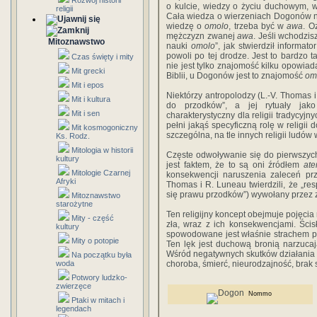
Rozwój historii
o kulcie, wiedzy o życiu duchowym, w
religii
Cała wiedza o wierzeniach Dogonów 
wiedzę o
omolo
, trzeba być w
awa
. O
mężczyzn zwanej
awa
. Jeśli wchodzi
Mitoznawstwo
nauki
omolo
”, jak stwierdził informa
powoli po tej drodze. Jest to bardzo t
Czas święty i mity
nie jest tylko znajomość kilku opowiad
Mit grecki
Biblii, u Dogonów jest to znajomość
om
Mit i epos
Niektórzy antropolodzy (L.-V. Thomas i
Mit i kultura
do przodków”, a jej rytuały jako 
Mit i sen
charakterystyczny dla religii tradycyjn
pełni jakąś specyficzną rolę w religii 
Mit kosmogoniczny
szczególna, na tle innych religii ludów 
Ks. Rodz.
Mitologia w historii
Częste odwoływanie się do pierwszych
kultury
jest faktem, że to są oni źródłem
at
Mitologie Czarnej
konsekwencji naruszenia zaleceń prz
Afryki
Thomas i R. Luneau twierdzili, że „
się prawu przodków”) wywołany przez 
Mitoznawstwo
starożytne
Ten religijny koncept obejmuje pojęcia
Mity - część
zła, wraz z ich konsekwencjami. Ści
kultury
spowodowane jest właśnie strachem 
Mity o potopie
Ten lęk jest duchową bronią narzuca
Wśród negatywnych skutków działania
Na początku była
woda
choroba, śmierć, nieurodzajność, brak
Potwory ludzko-
zwierzęce
Nommo
Ptaki w mitach i
legendach