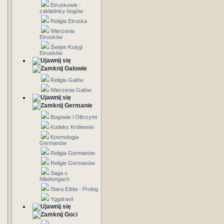
Etruskowie -
zakładnicy bogów
Religia Etruska
Wierzenia
Etrusków
Święte Księgi
Etrusków
Galowie
Religia Galów
Wierzenia Galów
Germanie
Bogowie i Olbrzymi
Kodeks Królewski
Kosmologia
Germanów
Religia Germanów
Religie Germanów
Saga o
Nibelungach
Stara Edda - Prolog
Yggdrasil
Goci