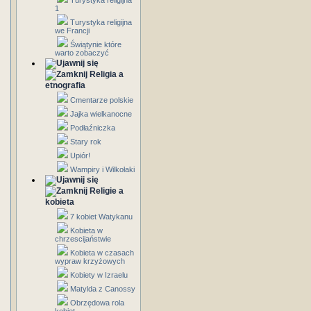
Turystyka religijna
1
Turystyka religijna
we Francji
Świątynie które
warto zobaczyć
Religia a
etnografia
Cmentarze polskie
Jajka wielkanocne
Podłaźniczka
Stary rok
Upiór!
Wampiry i Wilkołaki
Religie a
kobieta
7 kobiet Watykanu
Kobieta w
chrzescijaństwie
Kobieta w czasach
wypraw krzyżowych
Kobiety w Izraelu
Matylda z Canossy
Obrzędowa rola