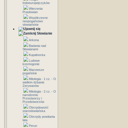
Indoeuropejczyków
Wierzenia
Prasłowian
Współczesne
neopogaństwo
słowiańskie
Słowianie
Arkona
Badania nad
Słowianami
Kupalnocka
Ludowe
kosmogonie
Mazowsze
pogańskie
Mitologia - 1 cz. - O
wielkim dzbanie
Zerywanów
Mitologia - 2 cz. - O
narodzeniu
Przestworzy i
Przedstworzów
Obrzędowość
starosłowiańska
Obrzędy powitania
lata
Perun