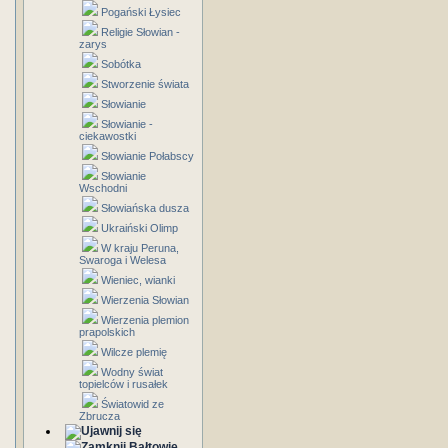
Pogański Łysiec
Religie Słowian -
zarys
Sobótka
Stworzenie świata
Słowianie
Słowianie -
ciekawostki
Słowianie Połabscy
Słowianie
Wschodni
Słowiańska dusza
Ukraiński Olimp
W kraju Peruna,
Swaroga i Welesa
Wieniec, wianki
Wierzenia Słowian
Wierzenia plemion
prapolskich
Wilcze plemię
Wodny świat
topielców i rusałek
Światowid ze
Zbrucza
Bałtowie