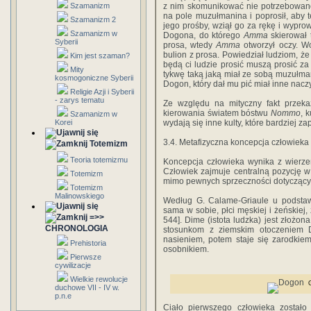
Szamanizm
z nim skomunikować nie potrzebowano
na pole muzułmanina i poprosił, aby 
Szamanizm 2
jego prośby, wziął go za rękę i wypro
Szamanizm w
Dogona, do którego
Amma
skierował 
Syberii
prosa, wtedy
Amma
otworzył oczy. Wo
bulion z prosa. Powiedział ludziom, że
Kim jest szaman?
będą ci ludzie prosić muszą prosić z
Mity
tykwę taką jaką miał ze sobą muzułm
kosmogoniczne Syberii
Dogon, który dał mu pić miał inne nacz
Religie Azji i Syberii
- zarys tematu
Ze względu na mityczny fakt przek
kierowania światem bóstwu
Nommo
, 
Szamanizm w
Korei
wydają się inne kulty, które bardziej 
3.4. Metafizyczna koncepcja człowieka
Totemizm
Teoria totemizmu
Koncepcja człowieka wynika z wierze
Człowiek zajmuje centralną pozycję w 
Totemizm
mimo pewnych sprzeczności dotyczących
Totemizm
Malinowskiego
Według G. Calame-Griaule u podstaw 
sama w sobie, płci męskiej i żeńskiej,
=>>
544]. Dime (istota ludzka) jest złożon
CHRONOLOGIA
stosunkom z ziemskim otoczeniem 
nasieniem, potem staje się zarodkiem,
Prehistoria
osobnikiem.
Pierwsze
cywilizacje
Wielkie rewolucje
duchowe VII - IV w.
p.n.e
Ciało pierwszego człowieka zostało