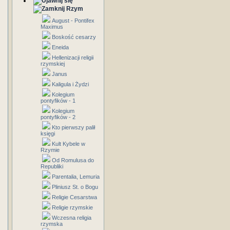
Rzym
August - Pontifex
Maximus
Boskość cesarzy
Eneida
Hellenizacji religii
rzymskiej
Janus
Kaligula i Żydzi
Kolegium
pontyfików - 1
Kolegium
pontyfików - 2
Kto pierwszy palił
księgi
Kult Kybele w
Rzymie
Od Romulusa do
Republiki
Parentalia, Lemuria
Pliniusz St. o Bogu
Religie Cesarstwa
Religie rzymskie
Wczesna religia
rzymska