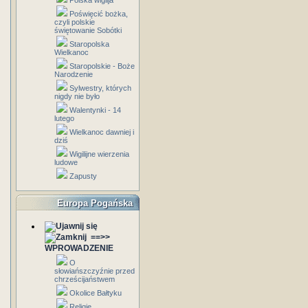
Polska wigilja
Poświęcić bożka,
czyli polskie
świętowanie Sobótki
Staropolska
Wielkanoc
Staropolskie - Boże
Narodzenie
Sylwestry, których
nigdy nie było
Walentynki - 14
lutego
Wielkanoc dawniej i
dziś
Wigilijne wierzenia
ludowe
Zapusty
Europa Pogańska
==>>
WPROWADZENIE
O
słowiańszczyźnie przed
chrześcijaństwem
Okolice Bałtyku
Religie