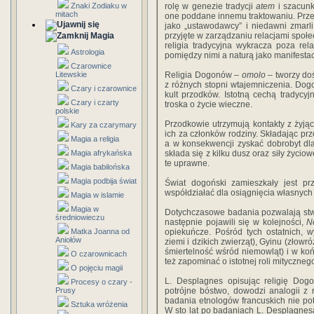
Znaki Zodiaku w
rolę w genezie tradycji
atem
i szacunk
mitach
one poddane innemu traktowaniu. Prz
jako „ustawodawcy” i niedawni zmarli 
Magia
przyjęte w zarządzaniu relacjami społe
religia tradycyjna wykracza poza re
Astrologia
pomiędzy nimi a naturą jako manifesta
Czarownice
Litewskie
Religia Dogonów –
omolo
– tworzy doś
z różnych stopni wtajemniczenia. Do
Czary i czarownice
kult przodków. Istotną cechą tradycyjn
Czary i czarty
troska o życie wieczne.
polskie
Przodkowie utrzymują kontakty z żyjąc
Kary za czarymary
ich za członków rodziny. Składając prz
Magia a religia
a w konsekwencji zyskać dobrobyt dla
Magia afrykańska
składa się z kilku dusz oraz siły życiow
te uprawne.
Magia babilońska
Magia podbija świat
Świat dogoński zamieszkały jest pr
współdziałać dla osiągnięcia własnych 
Magia w islamie
Magia w
Dotychczasowe badania pozwalają stwi
średniowieczu
następnie pojawili się w kolejności,
N
Matka Joanna od
opiekuńcze. Pośród tych ostatnich, 
Aniołów
ziemi i dzikich zwierząt), Gyinu (złow
śmiertelność wśród niemowląt) i w ko
O czarownicach
też zapominać o istotnej roli mityczneg
O pojęciu magii
L. Desplagnes opisując religię Dog
Procesy o czary -
Prusy
potrójne bóstwo, dowodzi analogii z 
badania etnologów francuskich nie potw
Sztuka wróżenia
W sto lat po badaniach L. Desplagne