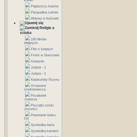
kobiet
Papieżyca Joanna
Pasqualina Lehner
Wdowy w Kościele
Religie a
sztuka
100 filmów
biblijnych
Film o świętym
Fresk w Staszowie
Gwiazda
Judyta - 1
Judyta - 2
Katakumby Rzymu
Ornament
średniowiecza
Pocałunek
Judasza
Początki sztuki
chrześci.
Powstanie teatru
FR
Symbolika barw
Symbolika kamieni