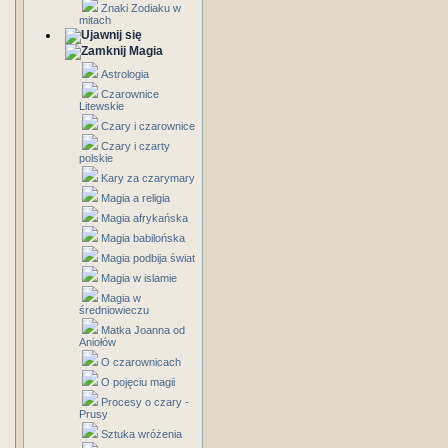
Znaki Zodiaku w
mitach
Magia
Astrologia
Czarownice
Litewskie
Czary i czarownice
Czary i czarty
polskie
Kary za czarymary
Magia a religia
Magia afrykańska
Magia babilońska
Magia podbija świat
Magia w islamie
Magia w
średniowieczu
Matka Joanna od
Aniołów
O czarownicach
O pojęciu magii
Procesy o czary -
Prusy
Sztuka wróżenia