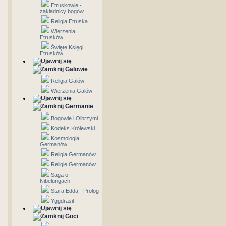
Etruskowie -
zakładnicy bogów
Religia Etruska
Wierzenia
Etrusków
Święte Księgi
Etrusków
Galowie
Religia Galów
Wierzenia Galów
Germanie
Bogowie i Olbrzymi
Kodeks Królewski
Kosmologia
Germanów
Religia Germanów
Religie Germanów
Saga o
Nibelungach
Stara Edda - Prolog
Yggdrasil
Goci