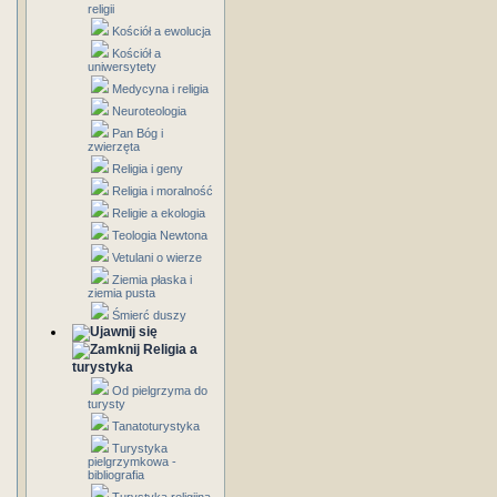
religii
Kościół a ewolucja
Kościół a
uniwersytety
Medycyna i religia
Neuroteologia
Pan Bóg i
zwierzęta
Religia i geny
Religia i moralność
Religie a ekologia
Teologia Newtona
Vetulani o wierze
Ziemia płaska i
ziemia pusta
Śmierć duszy
Religia a
turystyka
Od pielgrzyma do
turysty
Tanatoturystyka
Turystyka
pielgrzymkowa -
bibliografia