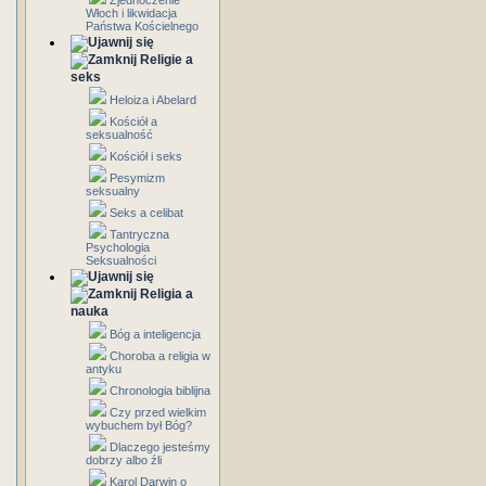
Zjednoczenie
Włoch i likwidacja
Państwa Kościelnego
Religie a
seks
Heloiza i Abelard
Kościół a
seksualność
Kościół i seks
Pesymizm
seksualny
Seks a celibat
Tantryczna
Psychologia
Seksualności
Religia a
nauka
Bóg a inteligencja
Choroba a religia w
antyku
Chronologia biblijna
Czy przed wielkim
wybuchem był Bóg?
Dlaczego jesteśmy
dobrzy albo źli
Karol Darwin o