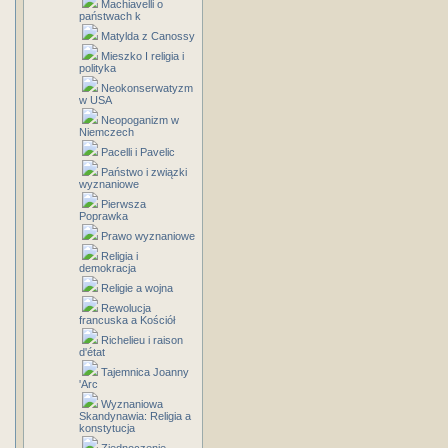
Machiavelli o
państwach k
Matylda z Canossy
Mieszko I religia i
polityka
Neokonserwatyzm
w USA
Neopoganizm w
Niemczech
Pacelli i Pavelic
Państwo i związki
wyznaniowe
Pierwsza
Poprawka
Prawo wyznaniowe
Religia i
demokracja
Religie a wojna
Rewolucja
francuska a Kościół
Richelieu i raison
d'état
Tajemnica Joanny
'Arc
Wyznaniowa
Skandynawia: Religia a
konstytucja