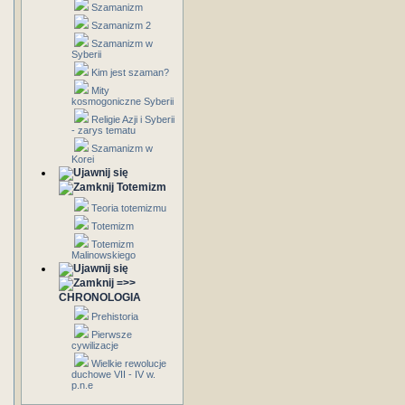
Szamanizm
Szamanizm 2
Szamanizm w
Syberii
Kim jest szaman?
Mity
kosmogoniczne Syberii
Religie Azji i Syberii
- zarys tematu
Szamanizm w
Korei
Totemizm
Teoria totemizmu
Totemizm
Totemizm
Malinowskiego
=>>
CHRONOLOGIA
Prehistoria
Pierwsze
cywilizacje
Wielkie rewolucje
duchowe VII - IV w.
p.n.e