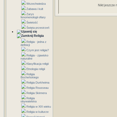
Wszechwiedza
Nikt jeszcze 
Zabawa i kult
Zarys
fenomenologii ofiary
Świetość
Święta przestrzeń
Religia
Religia - jedna z
definicji
Czym jest religia?
Religia - zjawisko
naturalne
Klasyfikacja religii
Etnologia religii
Religia
Bocheńskiego
Religia Durkheima
Religia Rousseau
Religia Skinnera
Religia
obywatelska
Religia w XIX wieku
Religia w kulturze