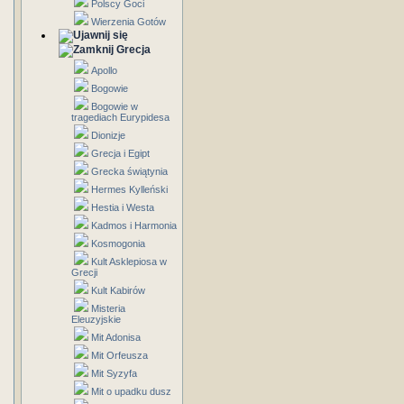
Polscy Goci
Wierzenia Gotów
Grecja
Apollo
Bogowie
Bogowie w
tragediach Eurypidesa
Dionizje
Grecja i Egipt
Grecka świątynia
Hermes Kylleński
Hestia i Westa
Kadmos i Harmonia
Kosmogonia
Kult Asklepiosa w
Grecji
Kult Kabirów
Misteria
Eleuzyjskie
Mit Adonisa
Mit Orfeusza
Mit Syzyfa
Mit o upadku dusz