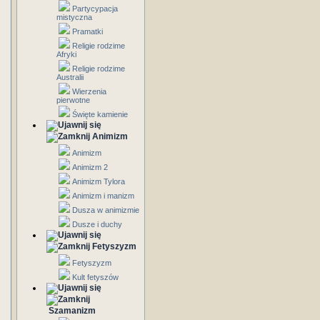
Partycypacja
mistyczna
Pramatki
Religie rodzime
Afryki
Religie rodzime
Australii
Wierzenia
pierwotne
Święte kamienie
Animizm
Animizm
Animizm 2
Animizm Tylora
Animizm i manizm
Dusza w animizmie
Dusze i duchy
Fetyszyzm
Fetyszyzm
Kult fetyszów
Szamanizm