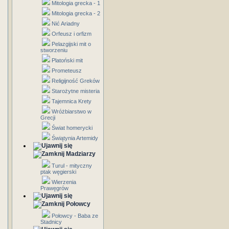
Mitologia grecka - 1
Mitologia grecka - 2
Nić Ariadny
Orfeusz i orfizm
Pelazgijski mit o
stworzeniu
Platoński mit
Prometeusz
Religijność Greków
Starożytne misteria
Tajemnica Krety
Wróżbiarstwo w
Grecji
Świat homerycki
Świątynia Artemidy
Madziarzy
Turul - mityczny
ptak węgierski
Wierzenia
Prawęgrów
Połowcy
Połowcy - Baba ze
Stadnicy