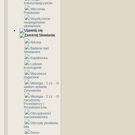
Indoeuropejczyków
Wierzenia
Prasłowian
Współczesne
neopogaństwo
słowiańskie
Słowianie
Arkona
Badania nad
Słowianami
Kupalnocka
Ludowe
kosmogonie
Mazowsze
pogańskie
Mitologia - 1 cz. - O
wielkim dzbanie
Zerywanów
Mitologia - 2 cz. - O
narodzeniu
Przestworzy i
Przedstworzów
Obrzędowość
starosłowiańska
Obrzędy powitania
lata
Perun