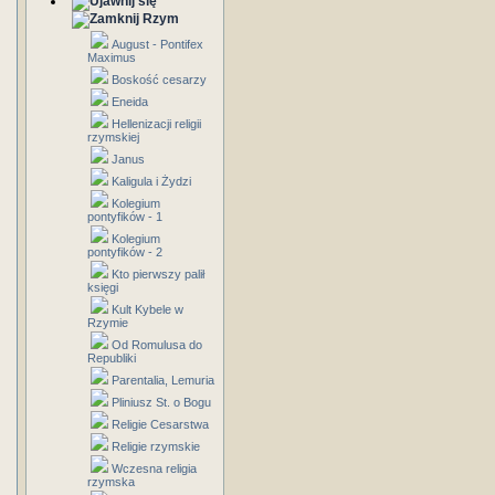
Rzym
August - Pontifex
Maximus
Boskość cesarzy
Eneida
Hellenizacji religii
rzymskiej
Janus
Kaligula i Żydzi
Kolegium
pontyfików - 1
Kolegium
pontyfików - 2
Kto pierwszy palił
księgi
Kult Kybele w
Rzymie
Od Romulusa do
Republiki
Parentalia, Lemuria
Pliniusz St. o Bogu
Religie Cesarstwa
Religie rzymskie
Wczesna religia
rzymska