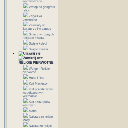
wprowadzenie
Wstęp do geografii
religii
Zatyczka
panieńska
Zaświaty w
literaturze i w sztuce
Śmierć w różnych
religiach świata
Święte księgi
Święte miasta
=>>
RELIGIE PIERWOTNE
Wstęp - Religie
pierwotne
Huna i Roa
Kult Macierzy
Kult przodków we
współczesnym
Wietnamie
Kult szczątków
kostnych
Mana
Najstarsze religie
Malty
Najstasze religie