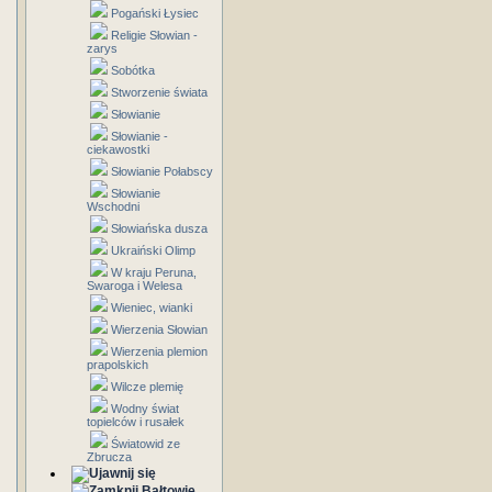
Pogański Łysiec
Religie Słowian -
zarys
Sobótka
Stworzenie świata
Słowianie
Słowianie -
ciekawostki
Słowianie Połabscy
Słowianie
Wschodni
Słowiańska dusza
Ukraiński Olimp
W kraju Peruna,
Swaroga i Welesa
Wieniec, wianki
Wierzenia Słowian
Wierzenia plemion
prapolskich
Wilcze plemię
Wodny świat
topielców i rusałek
Światowid ze
Zbrucza
Bałtowie