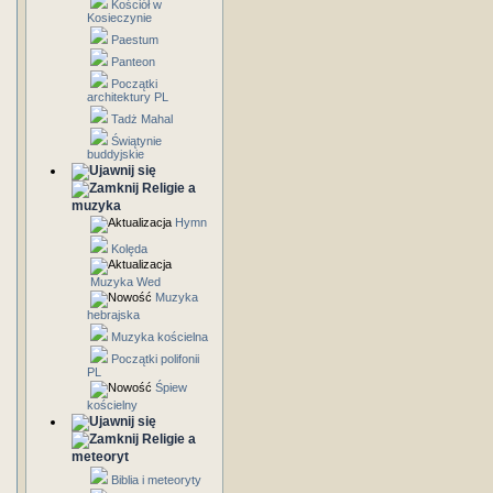
Kościół w
Kosieczynie
Paestum
Panteon
Początki
architektury PL
Tadż Mahal
Świątynie
buddyjskie
Religie a
muzyka
Hymn
Kolęda
Muzyka Wed
Muzyka
hebrajska
Muzyka kościelna
Początki polifonii
PL
Śpiew
kościelny
Religie a
meteoryt
Biblia i meteoryty