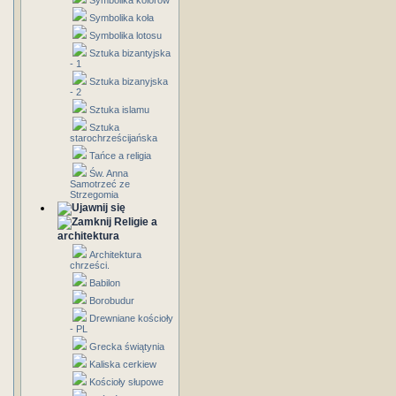
Symbolika kolorów
Symbolika koła
Symbolika lotosu
Sztuka bizantyjska
- 1
Sztuka bizanyjska
- 2
Sztuka islamu
Sztuka
starochrześcijańska
Tańce a religia
Św. Anna
Samotrzeć ze
Strzegomia
Religie a
architektura
Architektura
chrześci.
Babilon
Borobudur
Drewniane kościoły
- PL
Grecka świątynia
Kaliska cerkiew
Kościoły słupowe