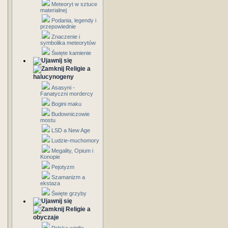
Meteoryt w sztuce
materialnej
Podania, legendy i
przepowiednie
Znaczenie i
symbolika meteorytów
Święte kamienie
Religie a
halucynogeny
Asasyni -
Fanatyczni mordercy
Bogini maku
Budowniczowie
mostu
LSD a New Age
Ludzie-muchomory
Megality, Opium i
Konopie
Pejotyzm
Szamanizm a
ekstaza
Święte grzyby
Religie a
obyczaje