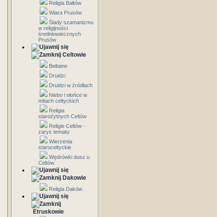
Religia Bałtów
Wiara Prusów
Ślady szamanizmu
w religijności
średniowiecznych
Prusów
Celtowie
Beltaine
Druidzi
Druidzi w źródłach
Niebo i słońce w
mitach celtyckich
Religia
starożytnych Celtów
Religie Celtów -
zarys tematu
Wierzenia
staroceltyckie
Wędrówki dusz u
Celtów
Dakowie
Religia Daków
Etruskowie