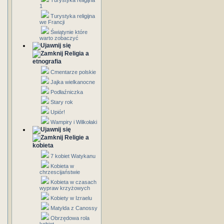
Turystyka religijna
1
Turystyka religijna
we Francji
Świątynie które
warto zobaczyć
Religia a
etnografia
Cmentarze polskie
Jajka wielkanocne
Podłaźniczka
Stary rok
Upiór!
Wampiry i Wilkołaki
Religie a
kobieta
7 kobiet Watykanu
Kobieta w
chrzescijaństwie
Kobieta w czasach
wypraw krzyżowych
Kobiety w Izraelu
Matylda z Canossy
Obrzędowa rola