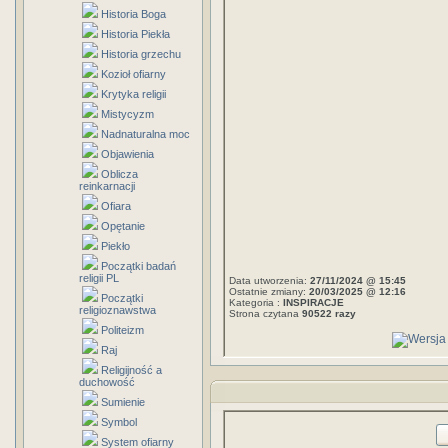
Historia Boga
Historia Piekła
Historia grzechu
Kozioł ofiarny
Krytyka religii
Mistycyzm
Nadnaturalna moc
Objawienia
Oblicza
reinkarnacji
Ofiara
Opętanie
Piekło
Początki badań
religii PL
Data utworzenia:
27/11/2024 @ 15:45
Ostatnie zmiany:
20/03/2025 @ 12:16
Początki
Kategoria :
INSPIRACJE
religioznawstwa
Strona czytana
90522 razy
Politeizm
Raj
Religijność a
duchowość
Sumienie
Symbol
System ofiarny