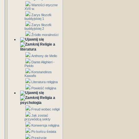
Wartości etyczne
XVII w.
Zarys filozofii
buddyjskiej 1
Zarys filozofii
buddyjskiej 2
Źródło moralności
Religie a
literatura
Anthony de Mello
Dante Alighieri -
Piekło
Konstandinos
Kawafis
Literatura religijna
Powieść religijna
Religia a
psychologia
Freud wobec religii
Jak zostać
przywódcą sekty
Konwersja religijna
Po końcu świata
Przeżycie