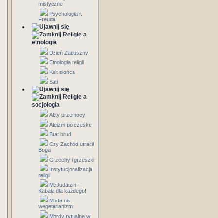
mistyczne
Psychologia r.
Freuda
Religie a
etnologia
Dzień Zaduszny
Etnologia religii
Kult słońca
Sati
Religie a
socjologia
Akty przemocy
Ateizm po czesku
Brat brud
Czy Zachód utracił
Boga
Grzechy i grzeszki
Instytucjonalizacja
religii
McJudaizm -
Kabała dla każdego!
Moda na
wegetarianizm
Mordy rytualne w