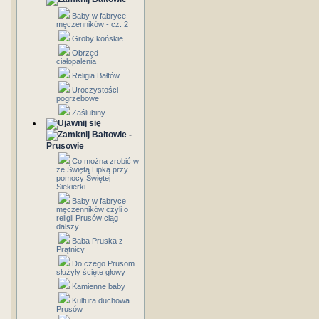
Baby w fabryce
męczenników - cz. 2
Groby końskie
Obrzęd
ciałopalenia
Religia Bałtów
Uroczystości
pogrzebowe
Zaślubiny
Bałtowie -
Prusowie
Co można zrobić w
ze Świętą Lipką przy
pomocy Świętej
Siekierki
Baby w fabryce
męczenników czyli o
religii Prusów ciąg
dalszy
Baba Pruska z
Prątnicy
Do czego Prusom
służyły ścięte głowy
Kamienne baby
Kultura duchowa
Prusów