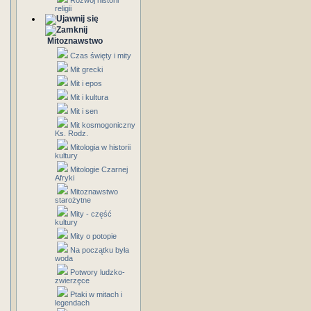
Rozwój historii
religii
Mitoznawstwo
Czas święty i mity
Mit grecki
Mit i epos
Mit i kultura
Mit i sen
Mit kosmogoniczny
Ks. Rodz.
Mitologia w historii
kultury
Mitologie Czarnej
Afryki
Mitoznawstwo
starożytne
Mity - część
kultury
Mity o potopie
Na początku była
woda
Potwory ludzko-
zwierzęce
Ptaki w mitach i
legendach