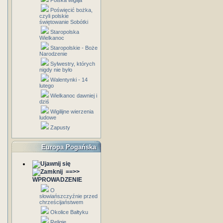
Polska wigilja
Poświęcić bożka,
czyli polskie
świętowanie Sobótki
Staropolska
Wielkanoc
Staropolskie - Boże
Narodzenie
Sylwestry, których
nigdy nie było
Walentynki - 14
lutego
Wielkanoc dawniej i
dziś
Wigilijne wierzenia
ludowe
Zapusty
Europa Pogańska
==>>
WPROWADZENIE
O
słowiańszczyźnie przed
chrześcijaństwem
Okolice Bałtyku
Religie