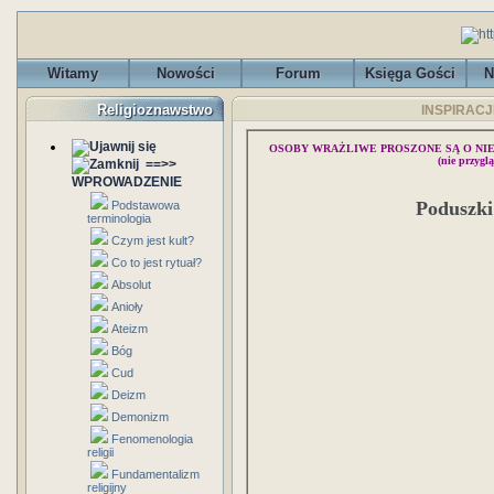
Witamy
Nowości
Forum
Księga Gości
N
Religioznawstwo
INSPIRACJE
OSOBY WRAŻLIWE PROSZONE SĄ O NI
(nie przygl
==>>
WPROWADZENIE
Poduszki 
Podstawowa
terminologia
Czym jest kult?
Co to jest rytuał?
Absolut
Anioły
Ateizm
Bóg
Cud
Deizm
Demonizm
Fenomenologia
religii
Fundamentalizm
religijny