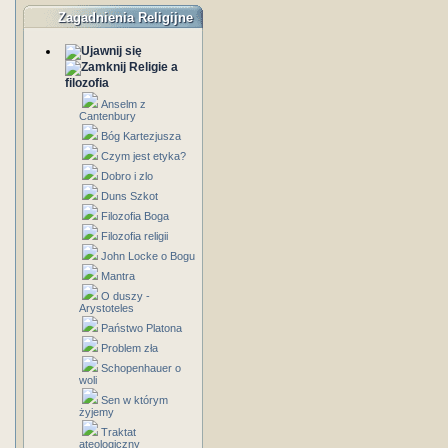
Zagadnienia Religijne
Religie a
filozofia
Anselm z
Cantenbury
Bóg Kartezjusza
Czym jest etyka?
Dobro i zlo
Duns Szkot
Filozofia Boga
Filozofia religii
John Locke o Bogu
Mantra
O duszy -
Arystoteles
Państwo Platona
Problem zła
Schopenhauer o
woli
Sen w którym
żyjemy
Traktat
ateologiczny