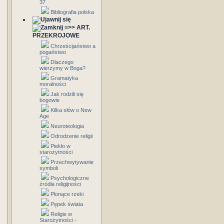
37
Bibliografia polska
=>> ART.
PRZEKROJOWE
Chrześcijaństwo a
pogaństwo
Dlaczego
wierzymy w Boga?
Gramatyka
moralności
Jak rodzili się
bogowie
Kilka słów o New
Age
Neuroteologia
Odrodzenie religii
Piekło w
starożytności
Przechwytywanie
symboli
Psychologiczne
źródła religijności
Płonące rzeki
Pępek świata
Religie w
Starożytności -