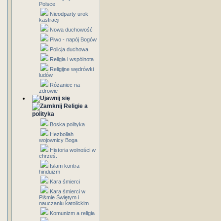
Polsce
Nieodparty urok
kastracji
Nowa duchowość
Piwo - napój Bogów
Policja duchowa
Religia i wspólnota
Religijne wędrówki
ludów
Różaniec na
zdrowie
Religie a
polityka
Boska polityka
Hezbollah
wojownicy Boga
Historia wolności w
chrześ.
Islam kontra
hinduizm
Kara śmierci
Kara śmierci w
Piśmie Świętym i
nauczaniu katolickim
Komunizm a religia