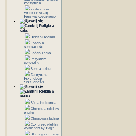
konstytucja
Zjednoczenie
Włoch i likwidacja
Państwa Kościelnego
Religie a
seks
Heloiza i Abelard
Kościół a
seksualność
Kościół i seks
Pesymizm
seksualny
Seks a celibat
Tantryczna
Psychologia
Seksualności
Religia a
nauka
Bóg a inteligencja
Choroba a religia w
antyku
Chronologia biblijna
Czy przed wielkim
wybuchem był Bóg?
Dlaczego jesteśmy