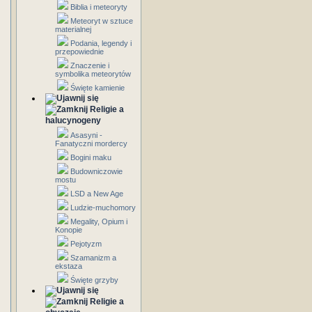
Biblia i meteoryty
Meteoryt w sztuce
materialnej
Podania, legendy i
przepowiednie
Znaczenie i
symbolika meteorytów
Święte kamienie
Religie a
halucynogeny
Asasyni -
Fanatyczni mordercy
Bogini maku
Budowniczowie
mostu
LSD a New Age
Ludzie-muchomory
Megality, Opium i
Konopie
Pejotyzm
Szamanizm a
ekstaza
Święte grzyby
Religie a