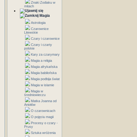
Znaki Zodiaku w
mitach
Magia
Astrologia
Czarownice
Litewskie
Czary i czarownice
Czary i czarty
polskie
Kary za czarymary
Magia a religia
Magia afrykańska
Magia babilońska
Magia podbija świat
Magia w islamie
Magia w
średniowieczu
Matka Joanna od
Aniołów
O czarownicach
O pojęciu magii
Procesy o czary -
Prusy
Sztuka wróżenia