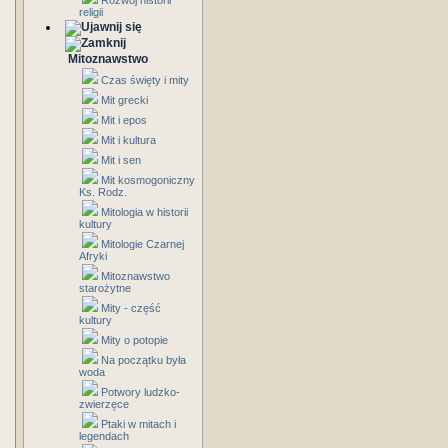
Rozwój historii
religii
Mitoznawstwo
Czas święty i mity
Mit grecki
Mit i epos
Mit i kultura
Mit i sen
Mit kosmogoniczny
Ks. Rodz.
Mitologia w historii
kultury
Mitologie Czarnej
Afryki
Mitoznawstwo
starożytne
Mity - część
kultury
Mity o potopie
Na początku była
woda
Potwory ludzko-
zwierzęce
Ptaki w mitach i
legendach