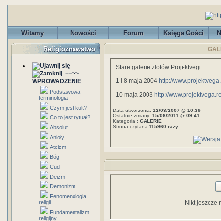
Witamy
Nowości
Forum
Księga Gości
N
Religioznawstwo
GALE
Stare galerie zlotów Projektvegi
==>>
1 i 8 maja 2004
http://www.projektvega
WPROWADZENIE
Podstawowa
10 maja 2003
http://www.projektvega.r
terminologia
Czym jest kult?
Data utworzenia:
12/08/2007 @ 10:39
Ostatnie zmiany:
15/06/2011 @ 09:41
Co to jest rytuał?
Kategoria :
GALERIE
Strona czytana
115960 razy
Absolut
Anioły
Ateizm
Bóg
Cud
Deizm
Demonizm
Fenomenologia
religii
Nikt jeszcze 
Fundamentalizm
religijny