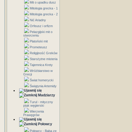
Mit o upadku dusz
Mitologia grecka - 1
Mitologia grecka - 2
Nić Ariadny
Orfeusz i orfizm
Pelazgijski mit o
stworzeniu
Platoński mit
Prometeusz
Religijność Greków
Starożytne misteria
Tajemnica Krety
Wróżbiarstwo w
Grecji
Świat homerycki
Świątynia Artemidy
Madziarzy
Turul - mityczny
ptak węgierski
Wierzenia
Prawęgrów
Połowcy
Połowcy - Baba ze