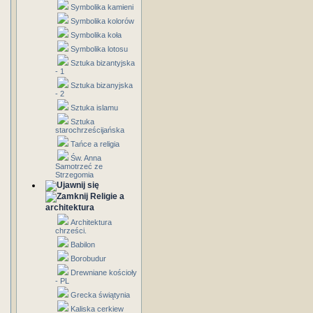
Symbolika kamieni
Symbolika kolorów
Symbolika koła
Symbolika lotosu
Sztuka bizantyjska
- 1
Sztuka bizanyjska
- 2
Sztuka islamu
Sztuka
starochrześcijańska
Tańce a religia
Św. Anna
Samotrzeć ze
Strzegomia
Religie a
architektura
Architektura
chrześci.
Babilon
Borobudur
Drewniane kościoły
- PL
Grecka świątynia
Kaliska cerkiew