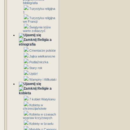
bibliografia
Turystyka religijna
1
Turystyka religijna
we Francji
Świątynie które
warto zobaczyć
Religia a
etnografia
Cmentarze polskie
Jajka wielkanocne
Podłaźniczka
Stary rok
Upiór!
Wampiry i Wilkołaki
Religie a
kobieta
7 kobiet Watykanu
Kobieta w
chrzescijaństwie
Kobieta w czasach
wypraw krzyżowych
Kobiety w Izraelu
Matylda z Canossy