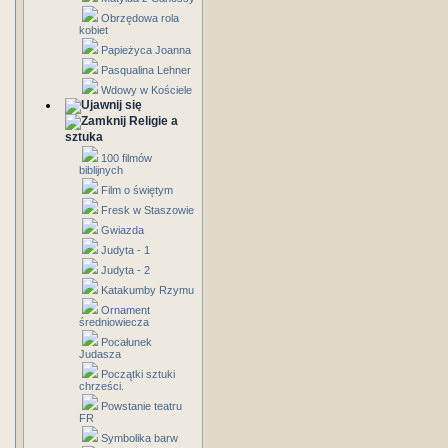
Obrzędowa rola
kobiet
Papieżyca Joanna
Pasqualina Lehner
Wdowy w Kościele
Religie a
sztuka
100 filmów
biblijnych
Film o świętym
Fresk w Staszowie
Gwiazda
Judyta - 1
Judyta - 2
Katakumby Rzymu
Ornament
średniowiecza
Pocałunek
Judasza
Początki sztuki
chrześci.
Powstanie teatru
FR
Symbolika barw