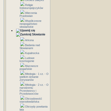
Okolice Bałtyku
Religie
Indoeuropejczyków
Wierzenia
Prasłowian
Współczesne
neopogaństwo
słowiańskie
Słowianie
Arkona
Badania nad
Słowianami
Kupalnocka
Ludowe
kosmogonie
Mazowsze
pogańskie
Mitologia - 1 cz. - O
wielkim dzbanie
Zerywanów
Mitologia - 2 cz. - O
narodzeniu
Przestworzy i
Przedstworzów
Obrzędowość
starosłowiańska
Obrzędy powitania
lata