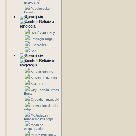
mistyczne
Psychologia r.
Freuda
Religie a
etnologia
Dzień Zaduszny
Etnologia religii
Kult słońca
Sati
Religie a
socjologia
Akty przemocy
Ateizm po czesku
Brat brud
Czy Zachód utracił
Boga
Grzechy i grzeszki
Instytucjonalizacja
religii
McJudaizm -
Kabała dla każdego!
Moda na
wegetarianizm
Mordy rytualne w