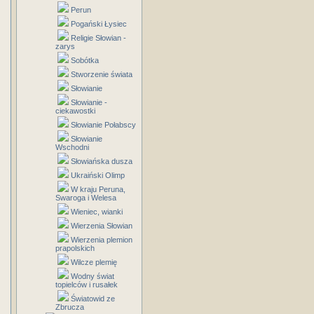
Perun
Pogański Łysiec
Religie Słowian -
zarys
Sobótka
Stworzenie świata
Słowianie
Słowianie -
ciekawostki
Słowianie Połabscy
Słowianie
Wschodni
Słowiańska dusza
Ukraiński Olimp
W kraju Peruna,
Swaroga i Welesa
Wieniec, wianki
Wierzenia Słowian
Wierzenia plemion
prapolskich
Wilcze plemię
Wodny świat
topielców i rusałek
Światowid ze
Zbrucza