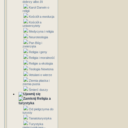
dobrzy albo źli
Karol Darwin o
religii
Kościół a ewolucja
Kościół a
uniwersytety
Medycyna i religia
Neuroteologia
Pan Bóg i
zwierzęta
Religia i geny
Religia i moralność
Religie a ekologia
Teologia Newtona
Vetulani o wierze
Ziemia płaska i
ziemia pusta
Śmierć duszy
Religia a
turystyka
Od pielgrzyma do
turysty
Tanatoturystyka
Turystyka
pielgrzymkowa -