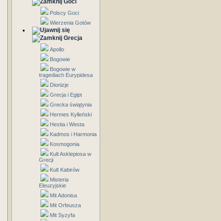
Goci
Polscy Goci
Wierzenia Gotów
Grecja
Apollo
Bogowie
Bogowie w
tragediach Eurypidesa
Dionizje
Grecja i Egipt
Grecka świątynia
Hermes Kylleński
Hestia i Westa
Kadmos i Harmonia
Kosmogonia
Kult Asklepiosa w
Grecji
Kult Kabirów
Misteria
Eleuzyjskie
Mit Adonisa
Mit Orfeusza
Mit Syzyfa