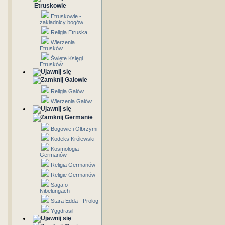
Etruskowie
Etruskowie -
zakładnicy bogów
Religia Etruska
Wierzenia
Etrusków
Święte Księgi
Etrusków
Galowie
Religia Galów
Wierzenia Galów
Germanie
Bogowie i Olbrzymi
Kodeks Królewski
Kosmologia
Germanów
Religia Germanów
Religie Germanów
Saga o
Nibelungach
Stara Edda - Prolog
Yggdrasil