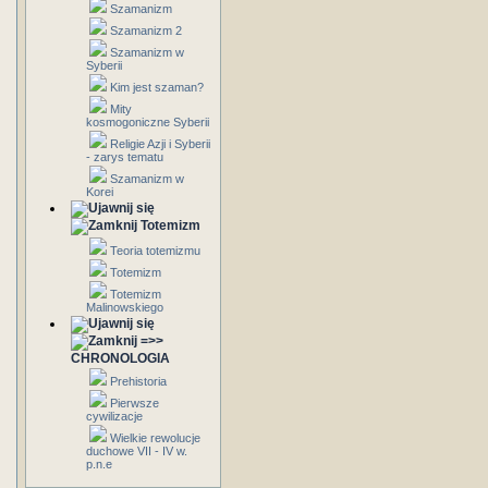
Szamanizm
Szamanizm 2
Szamanizm w
Syberii
Kim jest szaman?
Mity
kosmogoniczne Syberii
Religie Azji i Syberii
- zarys tematu
Szamanizm w
Korei
Totemizm
Teoria totemizmu
Totemizm
Totemizm
Malinowskiego
=>>
CHRONOLOGIA
Prehistoria
Pierwsze
cywilizacje
Wielkie rewolucje
duchowe VII - IV w.
p.n.e