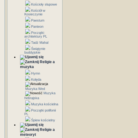
Kościoły słupowe
Kościół w
Kosieczynie
Paestum
Panteon
Początki
architektury PL
Tadż Mahal
Świątynie
buddyjskie
Religie a
muzyka
Hymn
Kolęda
Muzyka Wed
Muzyka
hebrajska
Muzyka kościelna
Początki polifonii
PL
Śpiew kościelny
Religie a
meteoryt