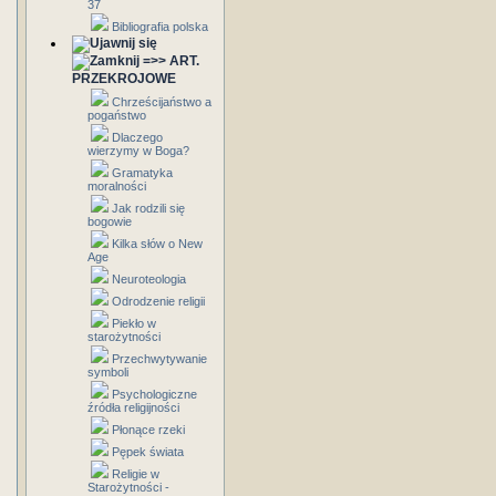
37
Bibliografia polska
=>> ART.
PRZEKROJOWE
Chrześcijaństwo a
pogaństwo
Dlaczego
wierzymy w Boga?
Gramatyka
moralności
Jak rodzili się
bogowie
Kilka słów o New
Age
Neuroteologia
Odrodzenie religii
Piekło w
starożytności
Przechwytywanie
symboli
Psychologiczne
źródła religijności
Płonące rzeki
Pępek świata
Religie w
Starożytności -