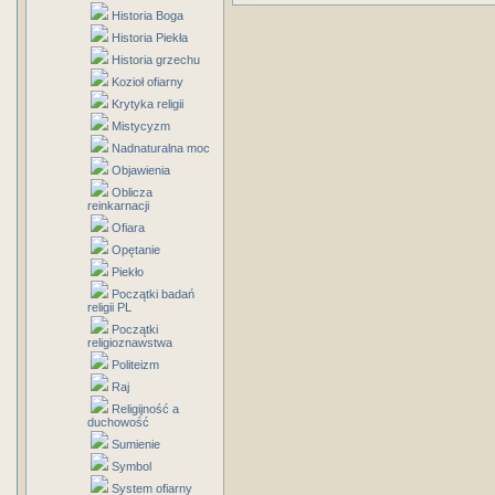
Historia Boga
Historia Piekła
Historia grzechu
Kozioł ofiarny
Krytyka religii
Mistycyzm
Nadnaturalna moc
Objawienia
Oblicza
reinkarnacji
Ofiara
Opętanie
Piekło
Początki badań
religii PL
Początki
religioznawstwa
Politeizm
Raj
Religijność a
duchowość
Sumienie
Symbol
System ofiarny