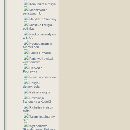
Komunizm a religia
Machiavelli o
państwach k
Matylda z Canossy
Mieszko I religia i
polityka
Neokonserwatyzm
w USA
Neopoganizm w
Niemczech
Pacelli i Pavelic
Państwo i związki
wyznaniowe
Pierwsza
Poprawka
Prawo wyznaniowe
Religia i
demokracja
Religie a wojna
Rewolucja
francuska a Kościół
Richelieu i raison
d'état
Tajemnica Joanny
'Arc
Wyznaniowa
Skandynawia: Religia a