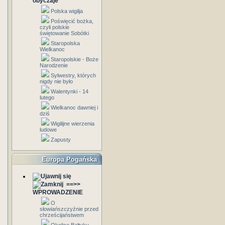
obyczaje
Polska wigilja
Poświęcić bożka,
czyli polskie
świętowanie Sobótki
Staropolska
Wielkanoc
Staropolskie - Boże
Narodzenie
Sylwestry, których
nigdy nie było
Walentynki - 14
lutego
Wielkanoc dawniej i
dziś
Wigilijne wierzenia
ludowe
Zapusty
Europa Pogańska
==>>
WPROWADZENIE
O
słowiańszczyźnie przed
chrześcijaństwem