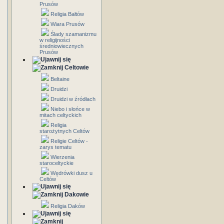
Prusów
Religia Bałtów
Wiara Prusów
Ślady szamanizmu
w religijności
średniowiecznych
Prusów
Celtowie
Beltaine
Druidzi
Druidzi w źródłach
Niebo i słońce w
mitach celtyckich
Religia
starożytnych Celtów
Religie Celtów -
zarys tematu
Wierzenia
staroceltyckie
Wędrówki dusz u
Celtów
Dakowie
Religia Daków