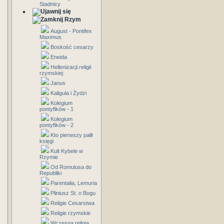
Stadnicy
Rzym
August - Pontifex
Maximus
Boskość cesarzy
Eneida
Hellenizacji religii
rzymskiej
Janus
Kaligula i Żydzi
Kolegium
pontyfików - 1
Kolegium
pontyfików - 2
Kto pierwszy palił
księgi
Kult Kybele w
Rzymie
Od Romulusa do
Republiki
Parentalia, Lemuria
Pliniusz St. o Bogu
Religie Cesarstwa
Religie rzymskie
Wczesna religia