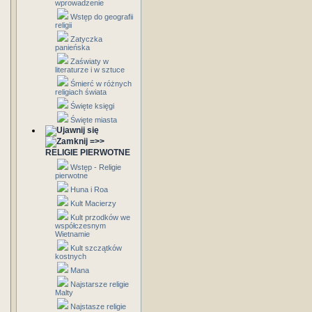
wprowadzenie
Wstęp do geografii
religii
Zatyczka
panieńska
Zaświaty w
literaturze i w sztuce
Śmierć w różnych
religiach świata
Święte księgi
Święte miasta
=>>
RELIGIE PIERWOTNE
Wstęp - Religie
pierwotne
Huna i Roa
Kult Macierzy
Kult przodków we
współczesnym
Wietnamie
Kult szczątków
kostnych
Mana
Najstarsze religie
Malty
Najstasze religie