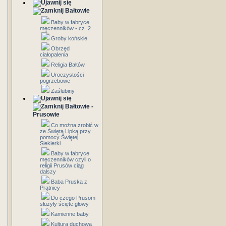
Bałtowie
Baby w fabryce
męczenników - cz. 2
Groby końskie
Obrzęd
ciałopalenia
Religia Bałtów
Uroczystości
pogrzebowe
Zaślubiny
Bałtowie -
Prusowie
Co można zrobić w
ze Świętą Lipką przy
pomocy Świętej
Siekierki
Baby w fabryce
męczenników czyli o
religii Prusów ciąg
dalszy
Baba Pruska z
Prątnicy
Do czego Prusom
służyły ścięte głowy
Kamienne baby
Kultura duchowa