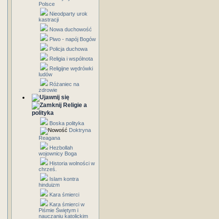
Polsce
Nieodparty urok
kastracji
Nowa duchowość
Piwo - napój Bogów
Policja duchowa
Religia i wspólnota
Religijne wędrówki
ludów
Różaniec na
zdrowie
Religie a
polityka
Boska polityka
Doktryna
Reagana
Hezbollah
wojownicy Boga
Historia wolności w
chrześ.
Islam kontra
hinduizm
Kara śmierci
Kara śmierci w
Piśmie Świętym i
nauczaniu katolickim