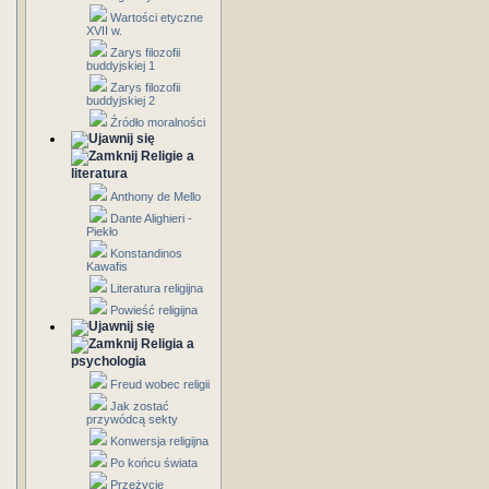
Wartości etyczne
XVII w.
Zarys filozofii
buddyjskiej 1
Zarys filozofii
buddyjskiej 2
Źródło moralności
Religie a
literatura
Anthony de Mello
Dante Alighieri -
Piekło
Konstandinos
Kawafis
Literatura religijna
Powieść religijna
Religia a
psychologia
Freud wobec religii
Jak zostać
przywódcą sekty
Konwersja religijna
Po końcu świata
Przeżycie