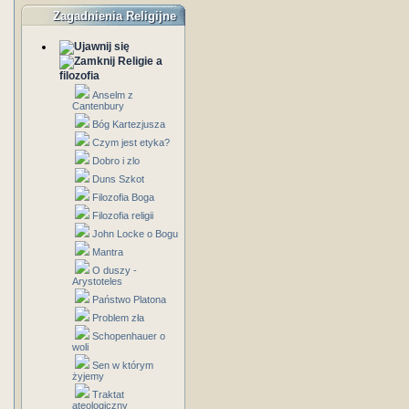
Zagadnienia Religijne
Religie a
filozofia
Anselm z
Cantenbury
Bóg Kartezjusza
Czym jest etyka?
Dobro i zlo
Duns Szkot
Filozofia Boga
Filozofia religii
John Locke o Bogu
Mantra
O duszy -
Arystoteles
Państwo Platona
Problem zła
Schopenhauer o
woli
Sen w którym
żyjemy
Traktat
ateologiczny