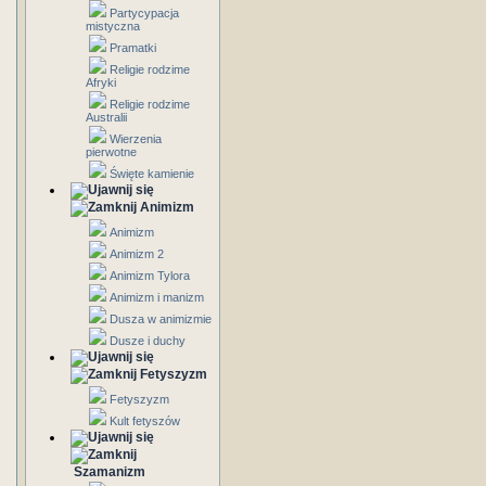
Partycypacja
mistyczna
Pramatki
Religie rodzime
Afryki
Religie rodzime
Australii
Wierzenia
pierwotne
Święte kamienie
Animizm
Animizm
Animizm 2
Animizm Tylora
Animizm i manizm
Dusza w animizmie
Dusze i duchy
Fetyszyzm
Fetyszyzm
Kult fetyszów
Szamanizm