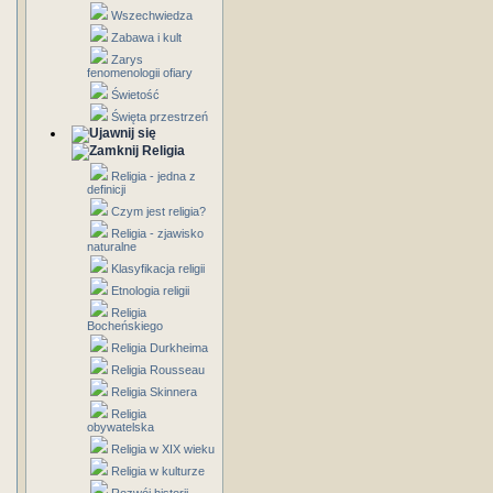
Wszechwiedza
Zabawa i kult
Zarys
fenomenologii ofiary
Świetość
Święta przestrzeń
Religia
Religia - jedna z
definicji
Czym jest religia?
Religia - zjawisko
naturalne
Klasyfikacja religii
Etnologia religii
Religia
Bocheńskiego
Religia Durkheima
Religia Rousseau
Religia Skinnera
Religia
obywatelska
Religia w XIX wieku
Religia w kulturze