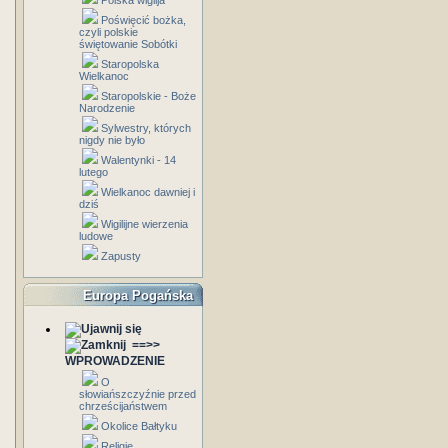
Polska wigilja
Poświęcić bożka,
czyli polskie
świętowanie Sobótki
Staropolska
Wielkanoc
Staropolskie - Boże
Narodzenie
Sylwestry, których
nigdy nie było
Walentynki - 14
lutego
Wielkanoc dawniej i
dziś
Wigilijne wierzenia
ludowe
Zapusty
Europa Pogańska
==>>
WPROWADZENIE
O
słowiańszczyźnie przed
chrześcijaństwem
Okolice Bałtyku
Religie