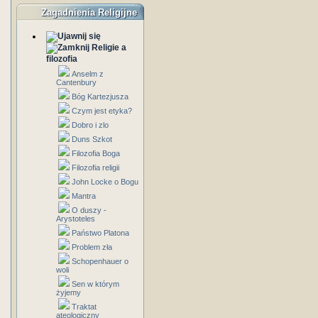
Zagadnienia Religijne
Religie a
filozofia
Anselm z
Cantenbury
Bóg Kartezjusza
Czym jest etyka?
Dobro i zlo
Duns Szkot
Filozofia Boga
Filozofia religii
John Locke o Bogu
Mantra
O duszy -
Arystoteles
Państwo Platona
Problem zła
Schopenhauer o
woli
Sen w którym
żyjemy
Traktat
ateologiczny