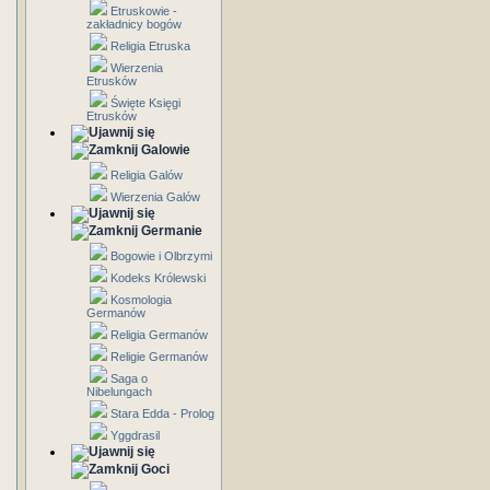
Etruskowie -
zakładnicy bogów
Religia Etruska
Wierzenia
Etrusków
Święte Księgi
Etrusków
Galowie
Religia Galów
Wierzenia Galów
Germanie
Bogowie i Olbrzymi
Kodeks Królewski
Kosmologia
Germanów
Religia Germanów
Religie Germanów
Saga o
Nibelungach
Stara Edda - Prolog
Yggdrasil
Goci