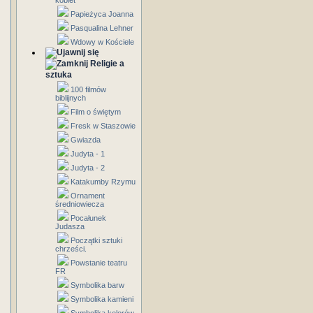
kobiet
Papieżyca Joanna
Pasqualina Lehner
Wdowy w Kościele
Religie a
sztuka
100 filmów
biblijnych
Film o świętym
Fresk w Staszowie
Gwiazda
Judyta - 1
Judyta - 2
Katakumby Rzymu
Ornament
średniowiecza
Pocałunek
Judasza
Początki sztuki
chrześci.
Powstanie teatru
FR
Symbolika barw
Symbolika kamieni