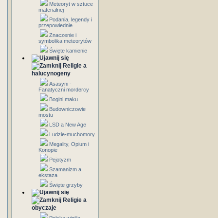
Meteoryt w sztuce
materialnej
Podania, legendy i
przepowiednie
Znaczenie i
symbolika meteorytów
Święte kamienie
Religie a
halucynogeny
Asasyni -
Fanatyczni mordercy
Bogini maku
Budowniczowie
mostu
LSD a New Age
Ludzie-muchomory
Megality, Opium i
Konopie
Pejotyzm
Szamanizm a
ekstaza
Święte grzyby
Religie a
obyczaje