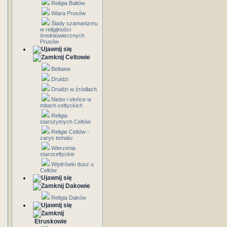
Religia Bałtów
Wiara Prusów
Ślady szamanizmu
w religijności
średniowiecznych
Prusów
Celtowie
Beltaine
Druidzi
Druidzi w źródłach
Niebo i słońce w
mitach celtyckich
Religia
starożytnych Celtów
Religie Celtów -
zarys tematu
Wierzenia
staroceltyckie
Wędrówki dusz u
Celtów
Dakowie
Religia Daków
Etruskowie