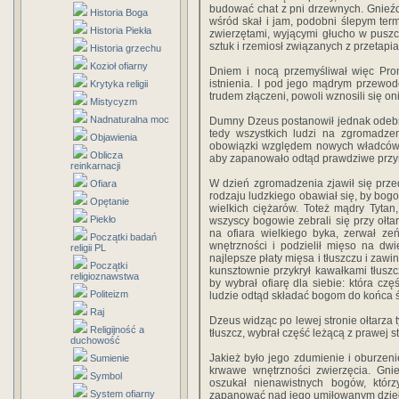
budować chat z pni drzewnych. Gnieźdz
Historia Boga
wśród skał i jam, podobni ślepym term
Historia Piekła
zwierzętami, wyjącymi głucho w puszcz
sztuk i rzemiosł związanych z przetapi
Historia grzechu
Kozioł ofiarny
Dniem i nocą przemyśliwał więc Pro
istnienia. I pod jego mądrym przewod
Krytyka religii
trudem złączeni, powoli wznosili się o
Mistycyzm
Nadnaturalna moc
Dumny Dzeus postanowił jednak odebr
tedy wszystkich ludzi na zgromadze
Objawienia
obowiązki względem nowych władców n
Oblicza
aby zapanowało odtąd prawdziwe przym
reinkarnacji
W dzień zgromadzenia zjawił się prze
Ofiara
rodzaju ludzkiego obawiał się, by bogo
Opętanie
wielkich ciężarów. Toteż mądry Tyta
Piekło
wszyscy bogowie zebrali się przy ołtar
na ofiara wielkiego byka, zerwał ze
Początki badań
wnętrzności i podzielił mięso na dwi
religii PL
najlepsze płaty mięsa i tłuszczu i zawin
Początki
kunsztownie przykrył kawałkami tłuszc
religioznawstwa
by wybrał ofiarę dla siebie: która cz
Politeizm
ludzie odtąd składać bogom do końca ś
Raj
Dzeus widząc po lewej stronie ołtarza t
Religijność a
tłuszcz, wybrał część leżącą z prawej st
duchowość
Jakież było jego zdumienie i oburzenie
Sumienie
krwawe wnętrzności zwierzęcia. Gnie
Symbol
oszukał nienawistnych bogów, którzy
System ofiarny
zapanować nad jego umiłowanym dzieł