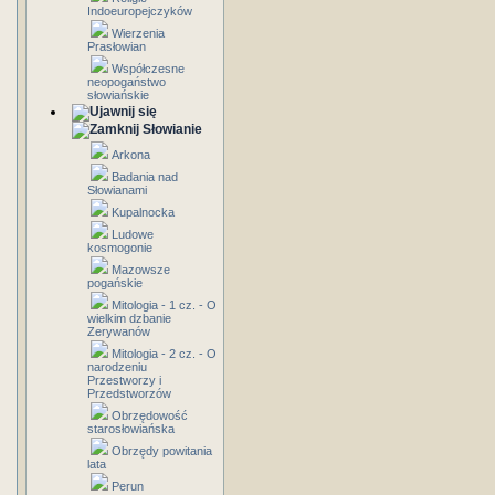
Indoeuropejczyków
Wierzenia
Prasłowian
Współczesne
neopogaństwo
słowiańskie
Słowianie
Arkona
Badania nad
Słowianami
Kupalnocka
Ludowe
kosmogonie
Mazowsze
pogańskie
Mitologia - 1 cz. - O
wielkim dzbanie
Zerywanów
Mitologia - 2 cz. - O
narodzeniu
Przestworzy i
Przedstworzów
Obrzędowość
starosłowiańska
Obrzędy powitania
lata
Perun