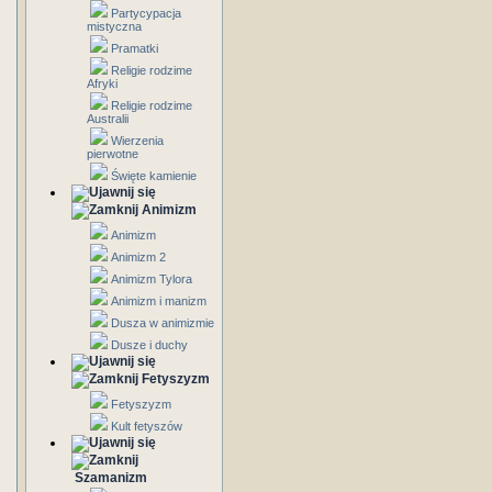
Partycypacja
mistyczna
Pramatki
Religie rodzime
Afryki
Religie rodzime
Australii
Wierzenia
pierwotne
Święte kamienie
Animizm
Animizm
Animizm 2
Animizm Tylora
Animizm i manizm
Dusza w animizmie
Dusze i duchy
Fetyszyzm
Fetyszyzm
Kult fetyszów
Szamanizm