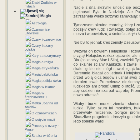
Znaki Zodiaku w
mitach
Nagle z dna skrzynki unosić się poc
piękności. Była to Nadzieja. Ale 
Magia
zatrzasnęła wieko skrzynki zamykając 
Astrologia
Tymczasem okrutne choroby, febry i zar
poczęły krew ludzi i zwierząt, dotąd 
Czarownice
Litewskie
morzu i w powietrzu, a śmierć nakryła 
Czary i czarownice
Nie był to jednak kres zemsty Dzeusow
Czary i czarty
polskie
Wezwał on bowiem Hefajstosa i rozka
przyjął Hefajstos rozkaz ojcowski, ale 
Kary za czarymary
Bia (co znaczy Moc i Siła), zawlekli Ty
Magia a religia
do skalnej ściany Kaukazu. I zawisł
Magia afrykańska
skale, gdzie nie mógł nawet zgiąć k
Daremnie błagał go jednak Hefajstos
Magia babilońska
przed wolą ojca bogów i uznał swój 
Magia podbija świat
cierpień trwał Prometeusz niezłomny
ludzkiego ani prosić Olimp o litość.
Magia w islamie
aby codziennie szarpał wątrobę Pro
Magia w
nowo odrastać.
średniowieczu
Matka Joanna od
Wiatry i burze, morze, ziemia i słońc
Aniołów
ludzki. Tylko szum fal morskich, hu
przerywały milczenie. Gorące promi
O czarownicach
Straszliwe pragnienie dręczyło go dnie
O pojęciu magii
jego spiekłe wargi.
Procesy o czary -
Prusy
Sztuka wróżenia