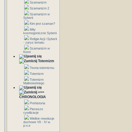
Szamanizm
Szamanizm 2
Szamanizm w
Syberii
Kim jest szaman?
Mity
kosmogoniczne Syberii
Religie Azji i Syberii
- zarys tematu
Szamanizm w
Korei
Totemizm
Teoria totemizmu
Totemizm
Totemizm
Malinowskiego
=>>
CHRONOLOGIA
Prehistoria
Pierwsze
cywilizacje
Wielkie rewolucje
duchowe VII - IV w.
p.n.e