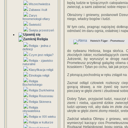
będą ludzie w tysiącznych całopalenia
Wszechwiedza
zwierząt, a sami zabierać sobie mięso i 
Zabawa i kult
Obrażony i gniewny, postanowił Dzeus
Zarys
niego, władcy bogów i ludzi.
fenomenologii ofiary
Świetość
W tym celu, pragnąc najciężej dotkną
Święta przestrzeń
odmówić im daru ognia, ostatniej i najw
Religia
Heinrich Füger -
Prometeusz
Religia - jedna z
definicji
do rydwanu Heliosa, boga słońca. O
złocistych iskier, rozświetlających cie
Czym jest religia?
Jutrzenki, by wyruszyć w drogę nao
Religia - zjawisko
Prometeusz przytknął gałązkę oliwna 
naturalne
trzaskiem i Tytan po cichu, tak jak przys
Klasyfikacja religii
Z płonącą pochodnią w ręku zstąpił na z
Etnologia religii
Religia
Zaznał odtąd człowiek rozkoszy cie
Bocheńskiego
gorącą strawę, a nie żywić się sur
Religia Durkheima
pieczary w głębi ziemi i zbudował sobie
Religia Rousseau
Dobry Tytan, przyjaciel ludzi, nauczył
Religia Skinnera
ziemi i nieba, ujarzmił dzikie zwierzę
ludzi uprawy roli, aby dała im złote z
Religia
ukryte w głębi ziemi złomy miedzi, srebr
obywatelska
Religia w XIX wieku
Zadrżał władca Olimpu z gniewu, wid
Religia w kulturze
wymierzyć karzący cios Prometeuszowi
Rozkazał Hefajstosowi, bogu ognia, sły