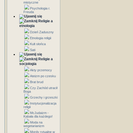
mistyczne
Psychologia r.
Freuda
Religie a
etnologia
Dzień Zaduszny
Etnologia religii
Kult słońca
Sati
Religie a
socjologia
Akty przemocy
Ateizm po czesku
Brat brud
Czy Zachód utracił
Boga
Grzechy i grzeszki
Instytucjonalizacja
religii
McJudaizm -
Kabała dla każdego!
Moda na
wegetarianizm
Mordy rytualne w