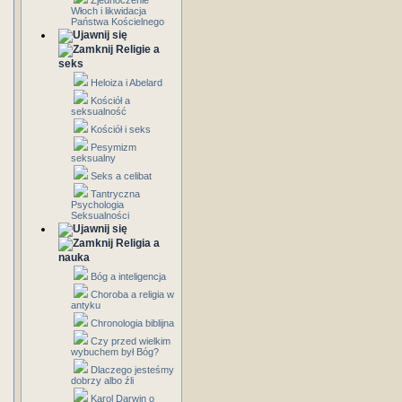
Zjednoczenie
Włoch i likwidacja
Państwa Kościelnego
Religie a
seks
Heloiza i Abelard
Kościół a
seksualność
Kościół i seks
Pesymizm
seksualny
Seks a celibat
Tantryczna
Psychologia
Seksualności
Religia a
nauka
Bóg a inteligencja
Choroba a religia w
antyku
Chronologia biblijna
Czy przed wielkim
wybuchem był Bóg?
Dlaczego jesteśmy
dobrzy albo źli
Karol Darwin o