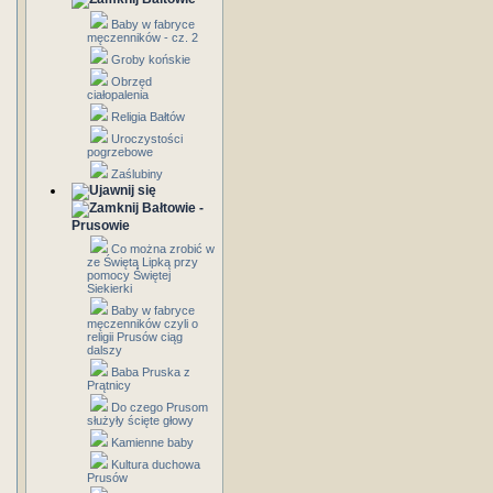
Baby w fabryce
męczenników - cz. 2
Groby końskie
Obrzęd
ciałopalenia
Religia Bałtów
Uroczystości
pogrzebowe
Zaślubiny
Bałtowie -
Prusowie
Co można zrobić w
ze Świętą Lipką przy
pomocy Świętej
Siekierki
Baby w fabryce
męczenników czyli o
religii Prusów ciąg
dalszy
Baba Pruska z
Prątnicy
Do czego Prusom
służyły ścięte głowy
Kamienne baby
Kultura duchowa
Prusów