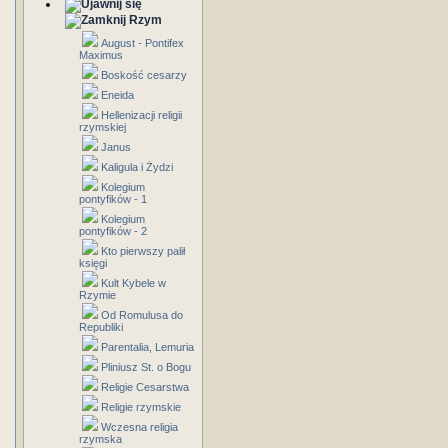
Rzym
August - Pontifex
Maximus
Boskość cesarzy
Eneida
Hellenizacji religii
rzymskiej
Janus
Kaligula i Żydzi
Kolegium
pontyfików - 1
Kolegium
pontyfików - 2
Kto pierwszy palił
księgi
Kult Kybele w
Rzymie
Od Romulusa do
Republiki
Parentalia, Lemuria
Pliniusz St. o Bogu
Religie Cesarstwa
Religie rzymskie
Wczesna religia
rzymska