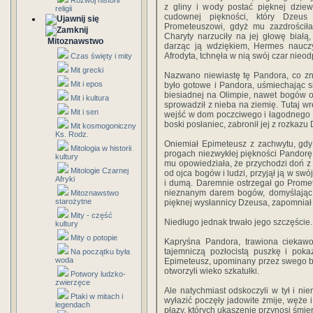
Rozwój historii
z gliny i wody postać pięknej dzie
religii
cudownej piękności, który Dzeus 
Prometeuszowi, gdyż mu zazdrościła 
Charyty narzuciły na jej głowę białą,
Mitoznawstwo
darząc ją wdziękiem, Hermes nauczy
Afrodyta, tchnęła w nią swój czar nieod
Czas święty i mity
Mit grecki
Nazwano niewiastę tę Pandora, co zn
Mit i epos
było gotowe i Pandora, uśmiechając się
biesiadnej na Olimpie, nawet bogów o
Mit i kultura
sprowadził z nieba na ziemię. Tutaj wr
Mit i sen
wejść w dom poczciwego i łagodnego E
boski posłaniec, zabronił jej z rozkazu
Mit kosmogoniczny
Ks. Rodz.
Oniemiał Epimeteusz z zachwytu, gdy
Mitologia w historii
progach niezwykłej piękności Pandorę
kultury
mu opowiedziała, że przychodzi doń z
Mitologie Czarnej
od ojca bogów i ludzi, przyjął ją w swó
Afryki
i dumą. Daremnie ostrzegał go Prome
nieznanym darem bogów, domyślając s
Mitoznawstwo
starożytne
pięknej wysłannicy Dzeusa, zapomniał d
Mity - część
Niedługo jednak trwało jego szczęście.
kultury
Mity o potopie
Kapryśna Pandora, trawiona ciekawoś
tajemniczą pozłocistą puszkę i poka
Na początku była
woda
Epimeteusz, upominany przez swego br
otworzyli wieko szkatułki.
Potwory ludzko-
zwierzęce
Ale natychmiast odskoczyli w tył i nie
Ptaki w mitach i
wyłazić poczęły jadowite żmije, węże i
legendach
płazy, których ukąszenie przynosi śmierć