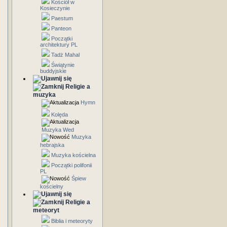
Kościół w
Kosieczynie
Paestum
Panteon
Początki
architektury PL
Tadż Mahal
Świątynie
buddyjskie
Religie a
muzyka
Hymn
Kolęda
Muzyka Wed
Muzyka
hebrajska
Muzyka kościelna
Początki polifonii
PL
Śpiew
kościelny
Religie a
meteoryt
Biblia i meteoryty