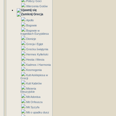
Polscy Goci
Wierzenia Gotów
Grecja
Apollo
Bogowie
Bogowie w
tragediach Eurypidesa
Dionizje
Grecja i Egipt
Grecka świątynia
Hermes Kylleński
Hestia i Westa
Kadmos i Harmonia
Kosmogonia
Kult Asklepiosa w
Grecji
Kult Kabirów
Misteria
Eleuzyjskie
Mit Adonisa
Mit Orfeusza
Mit Syzyfa
Mit o upadku dusz