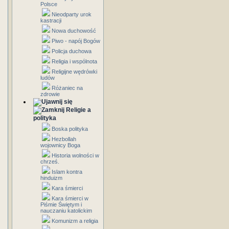
Polsce
Nieodparty urok
kastracji
Nowa duchowość
Piwo - napój Bogów
Policja duchowa
Religia i wspólnota
Religijne wędrówki
ludów
Różaniec na
zdrowie
Religie a
polityka
Boska polityka
Hezbollah
wojownicy Boga
Historia wolności w
chrześ.
Islam kontra
hinduizm
Kara śmierci
Kara śmierci w
Piśmie Świętym i
nauczaniu katolickim
Komunizm a religia