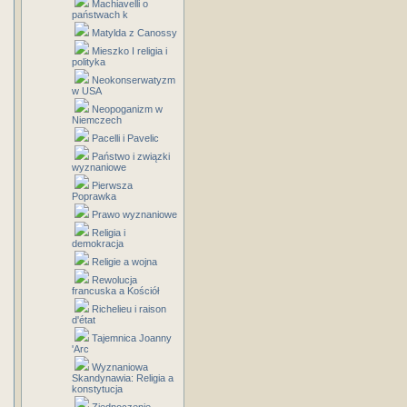
Machiavelli o
państwach k
Matylda z Canossy
Mieszko I religia i
polityka
Neokonserwatyzm
w USA
Neopoganizm w
Niemczech
Pacelli i Pavelic
Państwo i związki
wyznaniowe
Pierwsza
Poprawka
Prawo wyznaniowe
Religia i
demokracja
Religie a wojna
Rewolucja
francuska a Kościół
Richelieu i raison
d'état
Tajemnica Joanny
'Arc
Wyznaniowa
Skandynawia: Religia a
konstytucja