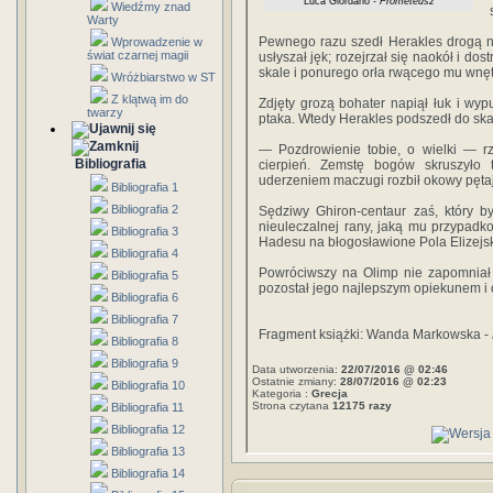
Luca Giordano -
Prometeusz
Wiedźmy znad
Warty
Pewnego razu szedł Herakles drogą n
Wprowadzenie w
świat czarnej magii
usłyszał jęk; rozejrzał się naokół i do
skale i ponurego orła rwącego mu wnęt
Wróżbiarstwo w ST
Z klątwą im do
Zdjęty grozą bohater napiął łuk i wypu
twarzy
ptaka. Wtedy Herakles podszedł do ska
— Pozdrowienie tobie, o wielki — rz
Bibliografia
cierpień. Zemstę bogów skruszyło
uderzeniem maczugi rozbił okowy pętaj
Bibliografia 1
Bibliografia 2
Sędziwy Ghiron-centaur zaś, który b
nieuleczalnej rany, jaką mu przypadk
Bibliografia 3
Hadesu na błogosławione Pola Elizejsk
Bibliografia 4
Powróciwszy na Olimp nie zapomniał 
Bibliografia 5
pozostał jego najlepszym opiekunem i 
Bibliografia 6
Bibliografia 7
Fragment książki: Wanda Markowska -
Bibliografia 8
Bibliografia 9
Data utworzenia:
22/07/2016 @ 02:46
Ostatnie zmiany:
28/07/2016 @ 02:23
Bibliografia 10
Kategoria :
Grecja
Strona czytana
12175 razy
Bibliografia 11
Bibliografia 12
Bibliografia 13
Bibliografia 14