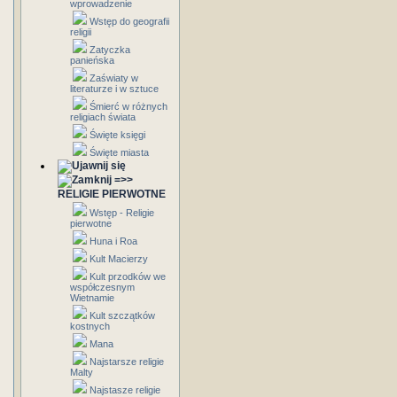
wprowadzenie
Wstęp do geografii
religii
Zatyczka
panieńska
Zaświaty w
literaturze i w sztuce
Śmierć w różnych
religiach świata
Święte księgi
Święte miasta
=>>
RELIGIE PIERWOTNE
Wstęp - Religie
pierwotne
Huna i Roa
Kult Macierzy
Kult przodków we
współczesnym
Wietnamie
Kult szczątków
kostnych
Mana
Najstarsze religie
Malty
Najstasze religie