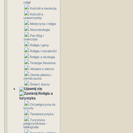
religii
Kościół a ewolucja
Kościół a
uniwersytety
Medycyna i religia
Neuroteologia
Pan Bóg i
zwierzęta
Religia i geny
Religia i moralność
Religie a ekologia
Teologia Newtona
Vetulani o wierze
Ziemia płaska i
ziemia pusta
Śmierć duszy
Religia a
turystyka
Od pielgrzyma do
turysty
Tanatoturystyka
Turystyka
pielgrzymkowa -
bibliografia