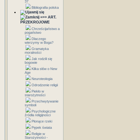
37
Bibliografia polska
=>> ART.
PRZEKROJOWE
Chrześcijaństwo a
pogaństwo
Dlaczego
wierzymy w Boga?
Gramatyka
moralności
Jak rodzili się
bogowie
Kilka słów o New
Age
Neuroteologia
Odrodzenie religii
Piekło w
starożytności
Przechwytywanie
symboli
Psychologiczne
źródła religijności
Płonące rzeki
Pępek świata
Religie w
Starożytności -