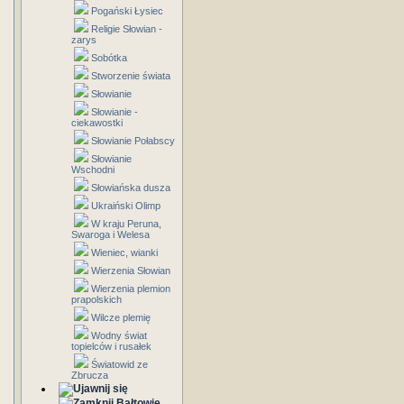
Pogański Łysiec
Religie Słowian -
zarys
Sobótka
Stworzenie świata
Słowianie
Słowianie -
ciekawostki
Słowianie Połabscy
Słowianie
Wschodni
Słowiańska dusza
Ukraiński Olimp
W kraju Peruna,
Swaroga i Welesa
Wieniec, wianki
Wierzenia Słowian
Wierzenia plemion
prapolskich
Wilcze plemię
Wodny świat
topielców i rusałek
Światowid ze
Zbrucza
Bałtowie