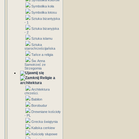
Symbolika kolorów
Symbolika koła
Symbolika lotosu
Sztuka bizantyjska
- 1
Sztuka bizanyjska
- 2
Sztuka islamu
Sztuka
starochrześcijańska
Tańce a religia
Św. Anna
Samotrzeć ze
Strzegomia
Religie a
architektura
Architektura
chrześci.
Babilon
Borobudur
Drewniane kościoły
- PL
Grecka świątynia
Kaliska cerkiew
Kościoły słupowe