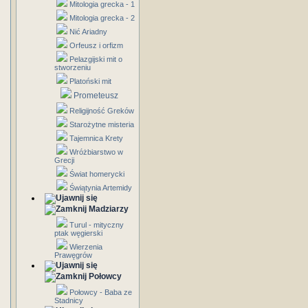
Mitologia grecka - 1
Mitologia grecka - 2
Nić Ariadny
Orfeusz i orfizm
Pelazgijski mit o
stworzeniu
Platoński mit
Prometeusz
Religijność Greków
Starożytne misteria
Tajemnica Krety
Wróżbiarstwo w
Grecji
Świat homerycki
Świątynia Artemidy
Madziarzy
Turul - mityczny
ptak węgierski
Wierzenia
Prawęgrów
Połowcy
Połowcy - Baba ze
Stadnicy