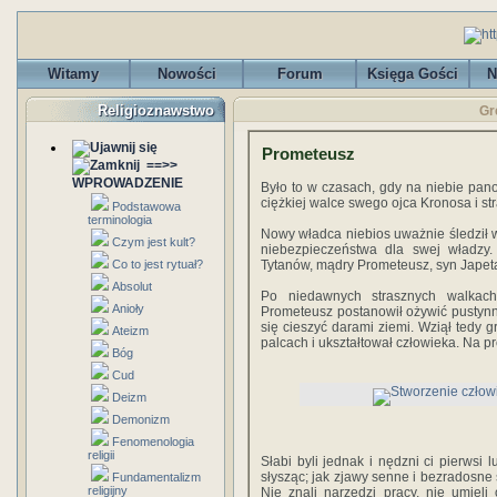
Witamy
Nowości
Forum
Księga Gości
N
Religioznawstwo
Gr
Prometeusz
==>>
WPROWADZENIE
Było to w czasach, gdy na niebie pa
ciężkiej walce swego ojca Kronosa i strą
Podstawowa
terminologia
Nowy władca niebios uważnie śledził ws
Czym jest kult?
niebezpieczeństwa dla swej władzy
Co to jest rytuał?
Tytanów, mądry Prometeusz, syn Japet
Absolut
Po niedawnych strasznych walkac
Anioły
Prometeusz postanowił ożywić pustynne
się cieszyć darami ziemi. Wziął tedy g
Ateizm
palcach i ukształtował człowieka. Na pr
Bóg
Cud
Deizm
Demonizm
Fenomenologia
religii
Słabi byli jednak i nędzni ci pierwsi 
słysząc; jak zjawy senne i bezradosne 
Fundamentalizm
religijny
Nie znali narzędzi pracy, nie umieli