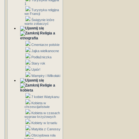
Turystyka religijna
1
Turystyka religijna
we Francji
Świątynie które
warto zobaczyć
Religia a
etnografia
Cmentarze polskie
Jajka wielkanocne
Podłaźniczka
Stary rok
Upiór!
Wampiry i Wilkołaki
Religie a
kobieta
7 kobiet Watykanu
Kobieta w
chrzescijaństwie
Kobieta w czasach
wypraw krzyżowych
Kobiety w Izraelu
Matylda z Canossy
Obrzędowa rola