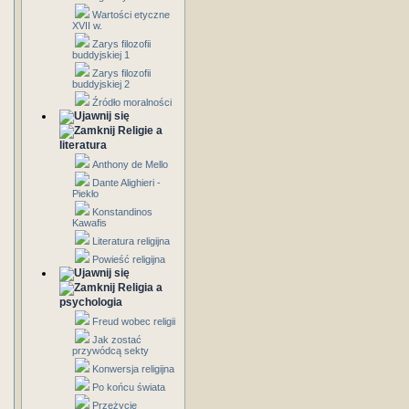
Wartości etyczne
XVII w.
Zarys filozofii
buddyjskiej 1
Zarys filozofii
buddyjskiej 2
Źródło moralności
Religie a
literatura
Anthony de Mello
Dante Alighieri -
Piekło
Konstandinos
Kawafis
Literatura religijna
Powieść religijna
Religia a
psychologia
Freud wobec religii
Jak zostać
przywódcą sekty
Konwersja religijna
Po końcu świata
Przeżycie