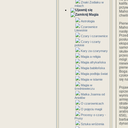
Znaki Zodiaku w
kalif
mitach
przyw
Mahom
Magia
chwil
Astrologia
Pierw
Czarownice
Mahom
Litewskie
nastę
Przed
Czary i czarownice
posł
Czary i czarty
eksp
polskie
samow
Kary za czarymary
skute
przes
Magia a religia
mógł 
Magia afrykańska
niewi
pier
Magia babilońska
Boga 
Magia podbija świat
czoło
się n
Magia w islamie
Magia w
Pojaw
średniowieczu
oprze
Matka Joanna od
wynis
Aniołów
armię
strat
O czarownicach
ściąg
O pojęciu magii
arabs
Procesy o czary -
656),
Prusy
barba
dynas
Sztuka wróżenia