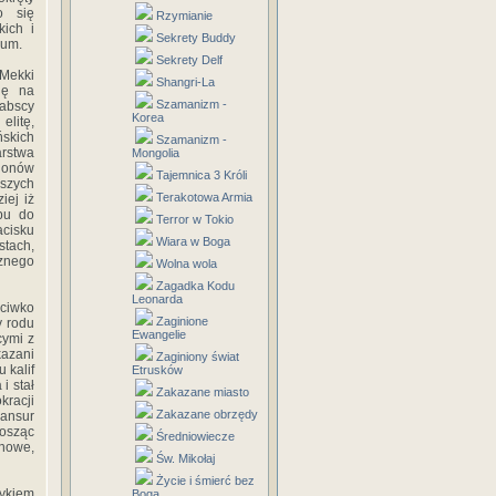
o się
Rzymianie
kich i
Sekrety Buddy
jum.
Sekrety Delf
 Mekki
Shangri-La
ię na
Szamanizm -
abscy
Korea
elitę,
ńskich
Szamanizm -
arstwa
Mongolia
lionów
Tajemnica 3 Króli
rszych
Terakotowa Armia
iej iż
pu do
Terror w Tokio
acisku
Wiara w Boga
stach,
cznego
Wolna wola
Zagadka Kodu
Leonarda
eciwko
Zaginione
y rodu
Ewangelie
cymi z
kazani
Zaginiony świat
 kalif
Etrusków
i stał
Zakazane miasto
kracji
Zakazane obrzędy
Mansur
osząc
Średniowiecze
 nowe,
Św. Mikołaj
Życie i śmierć bez
zykiem
Boga