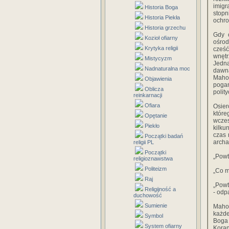
imig
Historia Boga
stopn
Historia Piekła
ochro
Historia grzechu
Gdy 
Kozioł ofiarny
ośrod
Krytyka religii
cześć
wnętr
Mistycyzm
Jedna
Nadnaturalna moc
dawna
Maho
Objawienia
pogań
Oblicza
polit
reinkarnacji
Ofiara
Osier
które
Opętanie
wczes
Piekło
kilku
czas 
Początki badań
archa
religii PL
Początki
„Powta
religioznawstwa
Politeizm
„Co m
Raj
„Powt
Religijność a
- odp
duchowość
Sumienie
Mahom
każde
Symbol
Boga 
System ofiarny
Koran