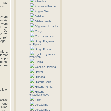
Alhambra
 oraz
rość i
Amisze w Polsce
Angkor Wat
Babilon
ażnym
dawały
Biblijne bestie
w swym
Bóg, ateiści i nauka
kultu.
im. Od
Chiny
ci, że
Chrześcijaństwo
erzeń
nego i
Droga Krzyżowa
na filipinach
Druga Krucjata
niu, z
Egipt - Tajemnice
 temat
zmarłych
 że po
pędzał
Etiopia
mu się
Geniusz Darwina
Hetyci
Hipnoza
Historia Boga
Historia Pisma
i krwi
Historia
chrześcijaństwa
Indie
tarzać
samego
Jerozolima
 skład
Jerozolima 2
 żyć -