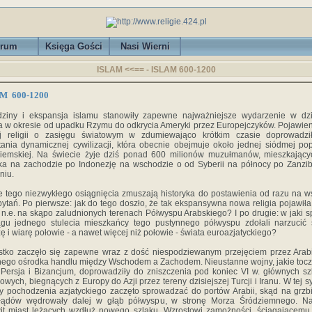
rum
Księga Gości
Nasi Wierni
ISLAM <<== -
ISLAM 600-1200
M 600-1200
dziny i ekspansja islamu stanowiły zapewne najważniejsze wydarzenie w dzi
a w okresie od upadku Rzymu do odkrycia Ameryki przez Europejczyków. Pojawien
j religii o zasięgu światowym w zdumiewająco krótkim czasie doprowadzi
ania dynamicznej cywilizacji, która obecnie obejmuje około jednej siódmej pop
ziemskiej. Na świecie żyje dziś ponad 600 milionów muzułmanów, mieszkając
a na zachodzie po Indonezję na wschodzie o od Syberii na północy po Zanzi
niu.
e tego niezwykłego osiągnięcia zmuszają historyka do postawienia od razu na w
ytań. Po pierwsze: jak do tego doszło, że tak ekspansywna nowa religia pojawiła
. n.e. na skąpo zaludnionych terenach Półwyspu Arabskiego? I po drugie: w jaki 
gu jednego stulecia mieszkańcy tego pustynnego półwyspu zdołali narzucić
ę i wiarę połowie - a nawet więcej niż połowie - świata euroazjatyckiego?
tko zaczęło się zapewne wraz z dość niespodziewanym przejęciem przez Arabi
ego ośrodka handlu między Wschodem a Zachodem. Nieustanne wojny, jakie tocz
Persja i Bizancjum, doprowadziły do zniszczenia pod koniec VI w. głównych s
owych, biegnących z Europy do Azji przez tereny dzisiejszej Turcji i Iranu. W tej sy
y pochodzenia azjatyckiego zaczęto sprowadzać do portów Arabii, skąd na grzb
błądów wędrowały dalej w głąb półwyspu, w stronę Morza Śródziemnego. Nas
it miast leżących wzdłuż nowego szlaku. Wzrostowi zamożności, ściągającemu