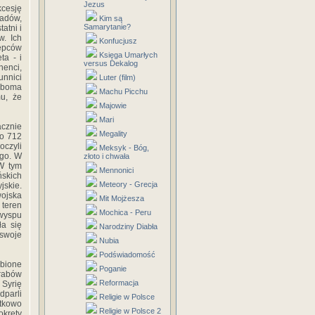
Jezus
kcesję
jadów,
Kim są
Samarytanie?
atni i
w. Ich
Konfucjusz
tępców
Księga Umarłych
ta - i
versus Dekalog
nenci,
unnici
Luter (film)
 oboma
Machu Picchu
u, że
Majowie
Mari
acznie
Megality
do 712
oczyli
Meksyk - Bóg,
ego. W
złoto i chwała
 W tym
Mennonici
skich
Meteory - Grecja
jskie.
ojska
Mit Mojżesza
 teren
Mochica - Peru
wyspu
ła się
Narodziny Diabła
 swoje
Nubia
Podświadomość
abione
Poganie
Arabów
Reformacja
 Syrię
dparli
Religie w Polsce
ątkowo
Religie w Polsce 2
okręty