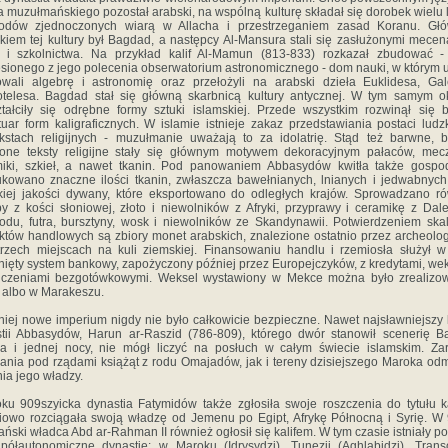
a muzułmańskiego pozostał arabski, na wspólną kulturę składał się dorobek wielu
rodów zjednoczonych wiarą w Allacha i przestrzeganiem zasad Koranu. Gł
kiem tej kultury był Bagdad, a następcy Al-Mansura stali się zasłużonymi mece
i i szkolnictwa. Na przykład kalif Al-Mamun (813-833) rozkazał zbudować -
sionego z jego polecenia obserwatorium astronomicznego - dom nauki, w którym 
owali algebrę i astronomię oraz przełożyli na arabski dzieła Euklidesa, Ga
otelesa. Bagdad stał się główną skarbnicą kultury antycznej. W tym samym o
tałciły się odrębne formy sztuki islamskiej. Przede wszystkim rozwinął się 
tuar form kaligraficznych. W islamie istnieje zakaz przedstawiania postaci ludz
kstach religijnych - muzułmanie uważają to za idolatrię. Stąd też barwne, 
one teksty religijne stały się głównym motywem dekoracyjnym pałaców, mec
iki, szkieł, a nawet tkanin. Pod panowaniem Abbasydów kwitła także gospo
kowano znaczne ilości tkanin, zwłaszcza bawełnianych, lnianych i jedwabnych
iej jakości dywany, które eksportowano do odległych krajów. Sprowadzano r
y z kości słoniowej, złoto i niewolników z Afryki, przyprawy i ceramikę z Dal
du, futra, bursztyny, wosk i niewolników ze Skandynawii. Potwierdzeniem skal
któw handlowych są zbiory monet arabskich, znalezione ostatnio przez archeol
trzech miejscach na kuli ziemskiej. Finansowaniu handlu i rzemiosła służył w
nięty system bankowy, zapożyczony później przez Europejczyków, z kredytami, we
zliczeniami bezgotówkowymi. Weksel wystawiony w Mekce można było zrealizo
albo w Marakeszu.
iej nowe imperium nigdy nie było całkowicie bezpieczne. Nawet najsławniejszy k
tii Abbasydów, Harun ar-Raszid (786-809), którego dwór stanowił scenerię B
ca i jednej nocy, nie mógł liczyć na posłuch w całym świecie islamskim. Z
ania pod rządami książąt z rodu Omajadów, jak i tereny dzisiejszego Maroka od
ia jego władzy.
ku 909szyicka dynastia Fatymidów także zgłosiła swoje roszczenia do tytułu ka
iowo rozciągała swoją władzę od Jemenu po Egipt, Afrykę Północną i Syrię. W 
ański władca Abd ar-Rahman II również ogłosił się kalifem. W tym czasie istniały p
półautonomiczne dynastie: w Maroku (Idrysydzi), Tunezji (Aghlabidzi), Trans