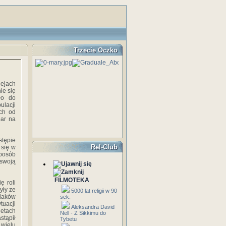
Trzecie Oczko
ejach
ie się
ło do
ulacji
ych od
bar na
stępie
Rel-Club
 się w
sposób
 swoją
FILMOTEKA
ę roli
yły ze
5000 lat religii w 90
zlaków
sek.
tuacji
Aleksandra David
ietach
Nell - Z Sikkimu do
tąpił
Tybetu
 wielu