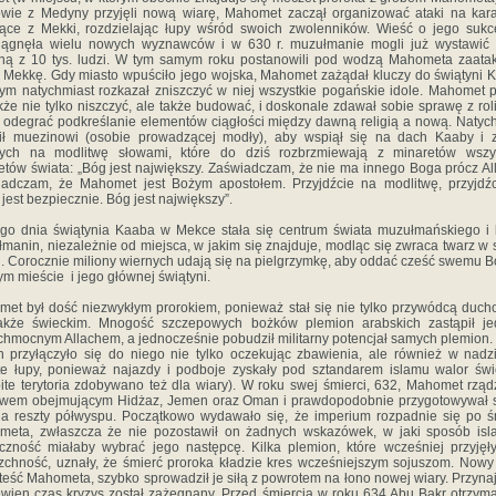
wie z Medyny przyjęli nową wiarę, Mahomet zaczął organizować ataki na ka
ące z Mekki, rozdzielając łupy wśród swoich zwolenników. Wieść o jego suk
ciągnęła wielu nowych wyznawców i w 630 r. muzułmanie mogli już wystawić 
ną z 10 tys. ludzi. W tym samym roku postanowili pod wodzą Mahometa zaat
Mekkę. Gdy miasto wpuściło jego wojska, Mahomet zażądał kluczy do świątyni 
ym natychmiast rozkazał zniszczyć w niej wszystkie pogańskie idole. Mahomet po
że nie tylko niszczyć, ale także budować, i doskonale zdawał sobie sprawę z roli
odegrać podkreślanie elementów ciągłości między dawną religią a nową. Natyc
ił muezinowi (osobie prowadzącej modły), aby wspiął się na dach Kaaby i 
nych na modlitwę słowami, które do dziś rozbrzmiewają z minaretów wszys
tów świata: „Bóg jest największy. Zaświadczam, że nie ma innego Boga prócz Al
adczam, że Mahomet jest Bożym apostołem. Przyjdźcie na modlitwę, przyjdźc
 jest bezpiecznie. Bóg jest największy”.
go dnia świątynia Kaaba w Mekce stała się centrum świata muzułmańskiego i
manin, niezależnie od miejsca, w jakim się znajduje, modląc się zwraca twarz w 
. Corocznie miliony wiernych udają się na pielgrzymkę, aby oddać cześć swemu 
ym mieście i jego głównej świątyni.
et był dość niezwykłym prorokiem, ponieważ stał się nie tylko przywódcą duc
także świeckim. Mnogość szczepowych bożków plemion arabskich zastąpił je
hmocnym Allachem, a jednocześnie pobudził militarny potencjał samych plemion.
h przyłączyło się do niego nie tylko oczekując zbawienia, ale również w nadz
e łupy, ponieważ najazdy i podboje zyskały pod sztandarem islamu walor świ
ite terytoria zdobywano też dla wiary). W roku swej śmierci, 632, Mahomet rządz
twem obejmującym Hidżaz, Jemen oraz Oman i prawdopodobnie przygotowywał s
ia reszty półwyspu. Początkowo wydawało się, że imperium rozpadnie się po ś
meta, zwłaszcza że nie pozostawił on żadnych wskazówek, w jaki sposób isl
czność miałaby wybrać jego następcę. Kilka plemion, które wcześniej przyjęł
zchność, uznały, że śmierć proroka kładzie kres wcześniejszym sojuszom. Nowy
 teść Mahometa, szybko sprowadził je siłą z powrotem na łono nowej wiary. Przyna
wien czas kryzys został zażegnany. Przed śmiercią w roku 634 Abu Bakr otrzymał