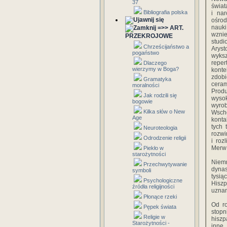
37
świat
Bibliografia polska
i na
ośrod
nauk
=>> ART.
wznie
PRZEKROJOWE
studi
Chrześcijaństwo a
Aryst
pogaństwo
wyksz
reper
Dlaczego
wierzymy w Boga?
konte
zdobi
Gramatyka
ceram
moralności
Produ
Jak rodzili się
wysok
bogowie
wyrob
Kilka słów o New
Wscho
Age
konta
tych 
Neuroteologia
rozwi
Odrodzenie religii
i ro
Merw 
Piekło w
starożytności
Niemn
Przechwytywanie
dynas
symboli
tysią
Psychologiczne
Hiszp
źródła religijności
uznan
Płonące rzeki
Od ro
Pępek świata
stopn
Religie w
hiszp
Starożytności -
inne 