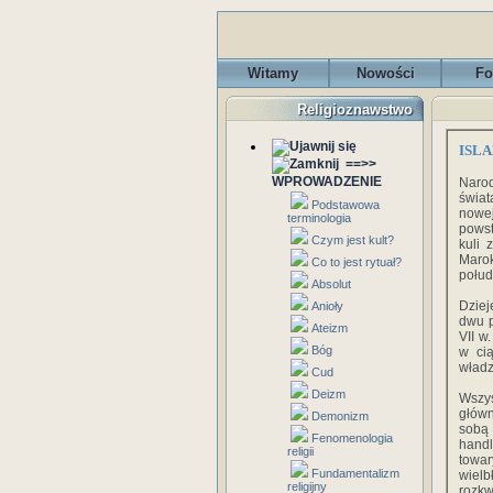
Witamy
Nowości
Fo
Religioznawstwo
ISLA
==>>
WPROWADZENIE
Naro
świat
Podstawowa
nowe
terminologia
powst
Czym jest kult?
kuli 
Marok
Co to jest rytuał?
połud
Absolut
Dziej
Anioły
dwu p
Ateizm
VII w
Bóg
w cią
władz
Cud
Deizm
Wszys
główn
Demonizm
sobą 
Fenomenologia
handl
religii
towar
Fundamentalizm
wiel
religijny
rozkw