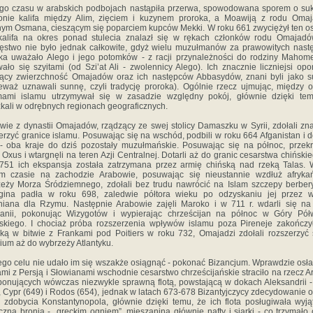
go czasu w arabskich podbojach nastąpiła przerwa, spowodowana sporem o su
onie kalifa między Alim, zięciem i kuzynem proroka, a Moawiją z rodu Oma
ym Osmana, cieszącym się poparciem kupców Mekki. W roku 661 zwyciężył ten ost
 kalifa na okres ponad stulecia znalazł się w rękach członków rodu Omajadó
ęstwo nie było jednak całkowite, gdyż wielu muzułmanów za prawowitych nas
ka uważało Alego i jego potomków - z racji przynależności do rodziny Mahome
ało się szyitami (od Szi’at Ali - zwolennicy Alego). Ich znacznie liczniejsi opo
ący zwierzchność Omajadów oraz ich następców Abbasydów, znani byli jako s
eważ uznawali sunnę, czyli tradycję proroka). Ogólnie rzecz ujmując, między
mami islamu utrzymywał się w zasadzie względny pokój, głównie dzięki tem
kali w odrębnych regionach geograficznych.
owie z dynastii Omajadów, rządzący ze swej stolicy Damaszku w Syrii, zdołali zn
erzyć granice islamu. Posuwając się na wschód, podbili w roku 664 Afganistan i 
- oba kraje do dziś pozostały muzułmańskie. Posuwając się na północ, przekr
 Oxus i wtargnęli na teren Azji Centralnej. Dotarli aż do granic cesarstwa chiński
751 ich ekspansja została zatrzymana przez armię chińską nad rzeką Talas.
m czasie na zachodzie Arabowie, posuwając się nieustannie wzdłuż afrykań
eży Morza Śródziemnego, zdołali bez trudu nawrócić na Islam szczepy berbery
agina padła w roku 698, zaledwie półtora wieku po odzyskaniu jej przez w
niana dla Rzymu. Następnie Arabowie zajęli Maroko i w 711 r. wdarli się na
panii, pokonując Wizygotów i wypierając chrześcijan na północ w Góry Pół
jskiego. I chociaż próba rozszerzenia wpływów islamu poza Pireneje zakończy
ką w bitwie z Frankami pod Poitiers w roku 732, Omajadzi zdołali rozszerzyć
ium aż do wybrzeży Atlantyku.
go celu nie udało im się wszakże osiągnąć - pokonać Bizancjum. Wprawdzie osł
mi z Persją i Słowianami wschodnie cesarstwo chrześcijańskie straciło na rzecz 
ponujących wówczas niezwykle sprawną flotą, powstającą w dokach Aleksandrii -
, Cypr (649) i Rodos (654), jednak w latach 673-678 Bizantyjczycy zdecydowanie o
 zdobycia Konstantynopola, głównie dzięki temu, że ich flota posługiwała wyj
czną bronią - „greckim ogniem”, mieszaniną głównie nafty i siarki - co trzymało 