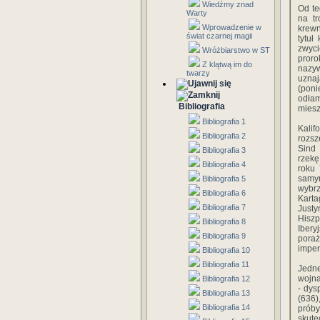
Wiedźmy znad
Od te
Warty
na tr
Wprowadzenie w
krewn
świat czarnej magii
tytuł
zwyci
Wróżbiarstwo w ST
proro
Z klątwą im do
nazyw
twarzy
uznaj
(poni
odła
Bibliografia
miesz
Bibliografia 1
Kalif
Bibliografia 2
rozsz
Sind 
Bibliografia 3
rzekę
Bibliografia 4
roku 
samy
Bibliografia 5
wybrz
Bibliografia 6
Kart
Bibliografia 7
Justy
Hisz
Bibliografia 8
Ibery
Bibliografia 9
poraż
imper
Bibliografia 10
Bibliografia 11
Jedne
wojna
Bibliografia 12
- dys
Bibliografia 13
(636)
Bibliografia 14
próby
skute