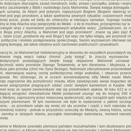
ie dotyczące obyczajów, zasad moralnych, kultu, prawa i porządku, pokoju i wojn
eści zaczerpnięte z Biblii i osobistego życia Mahometa. Święta księga domagała 
ych uznania, że Allach jest jedynym, najwyższym Bogiem (Bogiem stwórcą) o
et jest jego prorokiem, a także spełnienia pewnych rytuałów: codziennych mo
lonej porze, postu od świtu do zmierzchu w miesiącu ramadan, hojnego rozd
żny w imię Allacha oraz pielgrzymki do Mekki - o ile to możliwe, przynajmniej raz w 
owiązki wraz z wyznaniem podstawowych artykułów wiary: „Zaświadczam, że 
o Boga prócz Allacha, a Mahomet jest jego prorokiem”, znane są jako pięć f
u. Islam (czyli „poddanie się woli Boga”) był więc nie tylko religią, ale przynosił r
 polityczne i kodeks postępowania społecznego. Swoim wyznawcom oferował nie
zyjną teologię, ale także odrębny wzór zachowań publicznych i prywatnych.
naczy to, że Mahomet był nietolerancyjny w stosunku do wszystkich pozostałych w
łmanie mają wręcz nakaz chronić „ludy księgi”, to znaczy wyznawców re
teistycznych posiadających święte księgi objawione. Mahomet uznawał
tyczność wielu proroków Starego Testamentu, w tym Abrahama i Mojżesza, a
tusa jako proroka (choć nie Syna Bożego). Natomiast zdecydowanie przeciwstawi
trii, stanowiącej ważną cechę politeistycznej religii arabskiej, i otwarcie przeci
ępował. Nic dziwnego, że w oczach konserwatywnej elity Mekki nauki Mah
zały zagrożenie dla pomyślności miasta, które zawdzięczało swoje bogactwo s
ywowi pielgrzymów pragnących oddać cześć świętym kamieniom w Kaabie. Wk
et wraz ze swymi zwolennikami stał się przedmiotem ataków. W roku 622 w o
stającej wrogości mieszkańców Mekki postanowił usunąć się do leżącej 290 
c Medyny, zaproszony przez miejscową społeczność, aby rozsądził spór między
ejszymi plemionami. W tym momencie nie było to wydarzenie o jakimś szczeg
eniu - za prorokiem udało się mniej niż stu uczniów i część z nich należała d
średniej rodziny - jednak w przyszłości ucieczkę do Medyny, zwaną hidżra, uzn
 zwrotny w dziejach islamu, początek islamskiego kalendarza, moment narodz
meta.
aśnie w Medynie powstało pierwsze państwo muzułmańskie i tam zbudowano pi
t (w miejscu, w którym obecnie znajduje się meczet proroka z grobem Mahometa