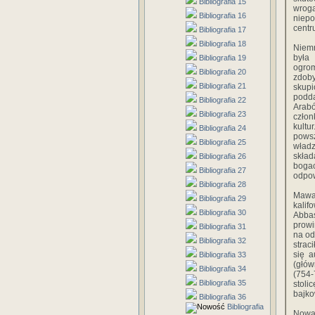
Bibliografia 15
wrog
Bibliografia 16
niepo
centr
Bibliografia 17
Bibliografia 18
Niemn
była
Bibliografia 19
ogro
Bibliografia 20
zdoby
Bibliografia 21
skupi
podda
Bibliografia 22
Arabó
Bibliografia 23
człon
kultu
Bibliografia 24
pows
Bibliografia 25
władz
skład
Bibliografia 26
bogac
Bibliografia 27
odpow
Bibliografia 28
Mawal
Bibliografia 29
kalif
Bibliografia 30
Abbas
prowi
Bibliografia 31
na od
Bibliografia 32
strac
się a
Bibliografia 33
(głów
Bibliografia 34
(754
Bibliografia 35
stoli
bajko
Bibliografia 36
Bibliografia
Nowa 