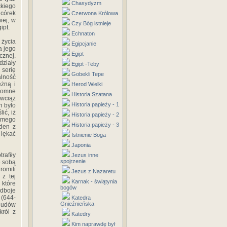
Chasydyzm
ckiego
 córek
Czerwona Królowa
iej, w
Czy Bóg istnieje
ipt.
Echnaton
 życia
Egipcjanie
a jego
Egipt
cznej.
działy
Egipt -Teby
serię
Gobekli Tepe
lność
ężną i
Herod Wielki
gromne
Historia Szatana
 wciąż
Historia papieży - 1
h było
ić, iż
Historia papieży - 2
amego
Historia papieży - 3
eden z
 lękać
Istnienie Boga
Japonia
rafiły
Jezus inne
spojrzenie
e sobą
romili
Jezus z Nazaretu
 z tej
Karnak - świątynia
 które
bogów
odboje
 (644-
Katedra
Gnieźnieńska
 ludów
król z
Katedry
Kim naprawdę był