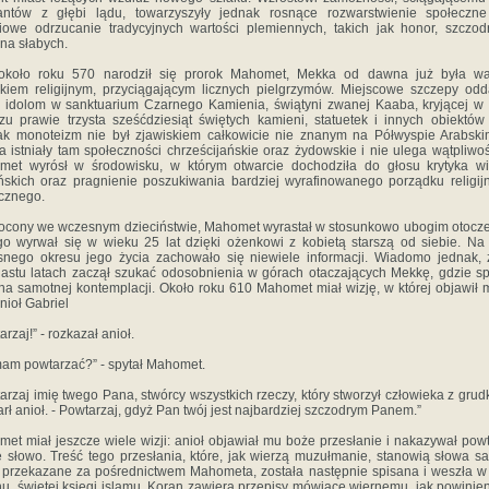
rantów z głębi lądu, towarzyszyły jednak rosnące rozwarstwienie społeczne
iowe odrzucanie tradycyjnych wartości plemiennych, takich jak honor, szczod
na słabych.
około roku 570 narodził się prorok Mahomet, Mekka od dawna już była w
kiem religijnym, przyciągającym licznych pielgrzymów. Miejscowe szczepy od
 idolom w sanktuarium Czarnego Kamienia, świątyni zwanej Kaaba, kryjącej 
zu prawie trzysta sześćdziesiąt świętych kamieni, statuetek i innych obiektów 
k monoteizm nie był zjawiskiem całkowicie nie znanym na Półwyspie Arabsk
 istniały tam społeczności chrześcijańskie oraz żydowskie i nie ulega wątpliwoś
met wyrósł w środowisku, w którym otwarcie dochodziła do głosu krytyka wi
skich oraz pragnienie poszukiwania bardziej wyrafinowanego porządku religij
ycznego.
ocony we wczesnym dzieciństwie, Mahomet wyrastał w stosunkowo ubogim otocze
go wyrwał się w wieku 25 lat dzięki ożenkowi z kobietą starszą od siebie. Na
nego okresu jego życia zachowało się niewiele informacji. Wiadomo jednak,
nastu latach zaczął szukać odosobnienia w górach otaczających Mekkę, gdzie s
na samotnej kontemplacji. Około roku 610 Mahomet miał wizję, w której objawił 
nioł Gabriel
rzaj!” - rozkazał anioł.
am powtarzać?” - spytał Mahomet.
arzaj imię twego Pana, stwórcy wszystkich rzeczy, który stworzył człowieka z grudk
arł anioł. - Powtarzaj, gdyż Pan twój jest najbardziej szczodrym Panem.”
et miał jeszcze wiele wizji: anioł objawiał mu boże przesłanie i nakazywał pow
 słowo. Treść tego przesłania, które, jak wierzą muzułmanie, stanowią słowa 
przekazane za pośrednictwem Mahometa, została następnie spisana i weszła w
u, świętej księgi islamu. Koran zawiera przepisy mówiące wiernemu, jak powinien