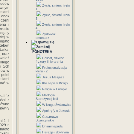
 ludów
Życie, śmierć i rein
ównym
1
nasami
Życie, śmierć i rein
 obok
3
uczeni
lena i
Życie, śmierć i rein
4
kresie
bogaty
Żydowski
kiej w
cmentarz
bogato
zetów,
darka.
FONOTEKA
, oraz
ównież
Celibat, dziwne
fryzury i hierarchia
ekiego
i tych
Profesjonalizacja
ogów w
kleru - 2
 pełni
Jezus Mesjasz
kslami
wać w
Kto napisał Biblię?
Religia w Europie
Mitologia
alif z
Starożytnej Italii
aśni z
arówno
W kręgu Światowita
mówiły
Apokryfy o Jezusie
Cesarstwo
Bizantyńskie
lifa i
929 r.
Dhammapada
onadto
Herezje i doktryna
oxanii