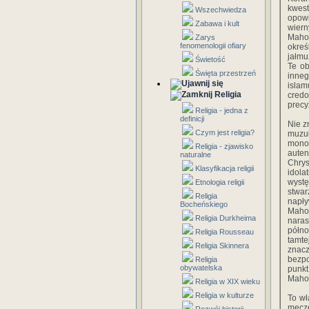
kwest
Wszechwiedza
opowi
Zabawa i kult
wiern
Mahom
Zarys
fenomenologii ofiary
okreś
jałmu
Świetość
Te ob
Święta przestrzeń
inneg
islam
Religia
credo
precy
Religia - jedna z
definicji
Nie z
Czym jest religia?
muzu
mono
Religia - zjawisko
auten
naturalne
Chrys
Klasyfikacja religii
idola
wyst
Etnologia religii
stwar
Religia
napł
Bocheńskiego
Mahom
Religia Durkheima
nara
półno
Religia Rousseau
tamt
Religia Skinnera
znacz
bezpo
Religia
obywatelska
punkt
Maho
Religia w XIX wieku
Religia w kulturze
To wł
mecze