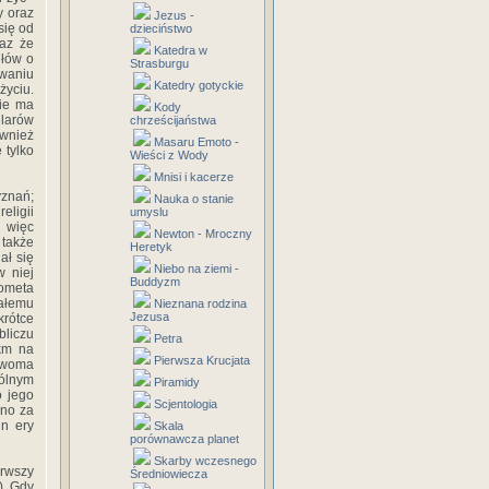
y oraz
Jezus -
się od
dzieciństwo
raz że
Katedra w
dłów o
Strasburgu
awaniu
Katedry gotyckie
życiu.
nie ma
Kody
ilarów
chrześcijaństwa
ównież
Masaru Emoto -
 tylko
Wieści z Wody
Mnisi i kacerze
yznań;
Nauka o stanie
ligii
umyslu
 więc
Newton - Mroczny
 także
Heretyk
ał się
Niebo na ziemi -
w niej
Buddyzm
ometa
tałemu
Nieznana rodzina
Jezusa
rótce
bliczu
Petra
km na
Pierwsza Krucjata
 dwoma
ólnym
Piramidy
o jego
Scjentologia
ano za
in ery
Skala
porównawcza planet
Skarby wczesnego
erwszy
Średniowiecza
). Gdy