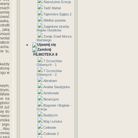
Starożytna Grecja
rawany
cesach
Tadź Mahal
armię
Tajemnice Egiptu 2
akować
Wielkie pytania
Kaaba,
trafił
Zaginione skarby
, jaką
Majów i Azteków
hmiast
Zwoje Znad Morza
zwołał
Martwego
tkich
lacha.
ie tu,
FILMOTEKA II
7 Grzechów
 każdy
Głównych - 1
stronę
7 Grzechów
Bogu w
Głównych - 2
Abraham
howym,
Arabia Saudyjska
dnym,
Aztekowie
 Wiele
iei na
Bizancjum
ętości
Bogowie i Boginie -
ił już
Grecja
ię do
Buddyzm
mierci
amska
Bóg i sztuka
y jego
Celtowie
 , Abu
jmniej
Celtowie 2
 tytuł