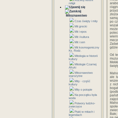
Rozwój historii
arabo
religii
ciągn
przy
złożo
Mitoznawstwo
samą 
Czas święty i mity
po cz
wszak
Mit grecki
może 
Mit i epos
polec
wier
Mit i kultura
mecze
Mit i sen
Zaświ
gdzie
Mit kosmogoniczny
Ks. Rodz.
Od te
Mitologia w historii
muzuł
kultury
Mekki
Mitologie Czarnej
święt
Afryki
Mitoznawstwo
Mahom
starożytne
ale 
wszec
Mity - część
z nic
kultury
bogat
Mity o potopie
(podb
Na początku była
pańs
woda
zajęc
Maho
Potwory ludzko-
społe
zwierzęce
zwier
Ptaki w mitach i
Bakr,
legendach
na pe