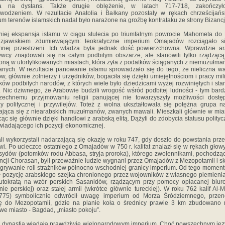
a na dystans. Także drugie oblężenie, w latach 717-718, zakończył
wodzeniem. W rezultacie Anatolia i Bałkany pozostały w rękach chrześcijańs
um terenów islamskich nadal było narażone na groźbę kontrataku ze strony Bizanc
iej ekspansja islamu w ciągu stulecia po triumfalnym powrocie Mahometa do
 zjawiskiem zdumiewającym: teokratyczne imperium Omajadów rozciągało s
mnej przestrzeni. Ich władza była jednak dość powierzchowna. Wprawdzie ar
wcy znajdowali się na całym podbitym obszarze, ale stanowili tylko rządzącą 
oną w ufortyfikowanych miastach, która żyła z podatków ściąganych z niemuzułma
nych. W rezultacie panowanie islamu sprowadzało się do tego, że nieliczna w
w, głównie żołnierzy i urzędników, bogaciła się dzięki umiejętnościom i pracy mi
ków podbitych narodów, z których wiele było dziedzicami wyżej rozwiniętych i sta
r. Nic dziwnego, że Arabowie budzili wrogość wśród podbitej ludności - tym bardz
zechnemu przyjmowaniu religii panującej nie towarzyszyły możliwości dostę
y politycznej i przywilejów. Toteż z wolna ukształtowała się potężna grupa n
ająca się z niearabskich muzułmanów, zwanych mawali. Mieszkali głównie w mia
ąc się głównie dzięki handlowi z arabską elitą. Dążyli do zdobycia statusu polity
iadającego ich pozycji ekonomicznej.
i wykorzystali nadarzającą się okazję w roku 747, gdy doszło do powstania prz
owi. Po ucieczce ostatniego z Omajadów w 750 r. kalifat znalazł się w rękach głow
ydów (potomków rodu Abbasa, stryja proroka), którego zwolennikami, pochodzą
ncji Chorasan, byli przeważnie ludzie wygnani przez Omajadów z Mezopotamii i s
grywanie roli strażników północno-wschodniej granicy imperium. Od tego momentu
ił pozycję arabskiego szejka chronionego przez wojowników z własnego plemienia 
utokratą na wzór perskich Sasanidów, rządzącym przy pomocy opłacanej biuro
nie perskiej) oraz stałej armii (wkrótce głównie tureckiej). W roku 762 kalif Al-
-775) symbolicznie odwrócił uwagę imperium od Morza Śródziemnego, przen
cę do Mezopotamii, gdzie na planie koła o średnicy prawie 3 km zbudowano
we miasto - Bagdad, „miasto pokoju”.
dynastia władała prawdziwie wielonarodowym imperium. Choć powszechnym ję