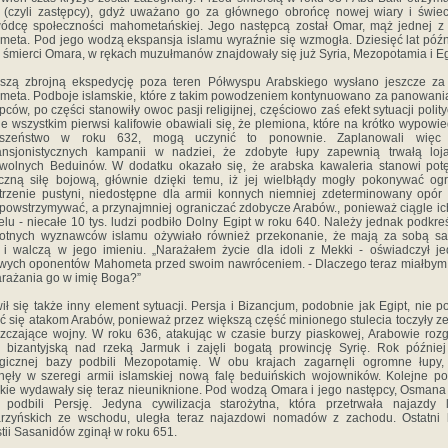
a (czyli zastępcy), gdyż uważano go za głównego obrońcę nowej wiary i świe
ódcę społeczności mahometańskiej. Jego następcą został Omar, mąż jednej z
eta. Pod jego wodzą ekspansja islamu wyraźnie się wzmogła. Dziesięć lat późn
i śmierci Omara, w rękach muzułmanów znajdowały się już Syria, Mezopotamia i Eg
szą zbrojną ekspedycję poza teren Półwyspu Arabskiego wysłano jeszcze za
eta. Podboje islamskie, które z takim powodzeniem kontynuowano za panowani
pców, po części stanowiły owoc pasji religijnej, częściowo zaś efekt sytuacji polity
e wszystkim pierwsi kalifowie obawiali się, że plemiona, które na krótko wypowie
uszeństwo w roku 632, mogą uczynić to ponownie. Zaplanowali więc 
ansjonistycznych kampanii w nadziei, że zdobyte łupy zapewnią trwałą loja
olnych Beduinów. W dodatku okazało się, że arabska kawaleria stanowi pot
czną siłę bojową, głównie dzięki temu, iż jej wielbłądy mogły pokonywać o
trzenie pustyni, niedostępne dla armii konnych niemniej zdeterminowany opór
powstrzymywać, a przynajmniej ograniczać zdobycze Arabów., ponieważ ciągle ic
elu - niecałe 10 tys. ludzi podbiło Dolny Egipt w roku 640. Należy jednak podkreśl
wotnych wyznawców islamu ożywiało również przekonanie, że mają za sobą s
i walczą w jego imieniu. „Narażałem życie dla idoli z Mekki - oświadczył j
wych oponentów Mahometa przed swoim nawróceniem. - Dlaczego teraz miałbym
arażania go w imię Boga?”
ił się także inny element sytuacji. Persja i Bizancjum, podobnie jak Egipt, nie pot
ć się atakom Arabów, ponieważ przez większą część minionego stulecia toczyły z
zczające wojny. W roku 636, atakując w czasie burzy piaskowej, Arabowie rozg
 bizantyjską nad rzeką Jarmuk i zajęli bogatą prowincję Syrię. Rok później
egicznej bazy podbili Mezopotamię. W obu krajach zagarnęli ogromne łupy,
nęły w szeregi armii islamskiej nową falę beduińskich wojowników. Kolejne p
kie wydawały się teraz nieuniknione. Pod wodzą Omara i jego następcy, Osmana
 podbili Persję. Jedyna cywilizacja starożytna, która przetrwała najazdy
rzyńskich ze wschodu, uległa teraz najazdowi nomadów z zachodu. Ostatni 
tii Sasanidów zginął w roku 651.