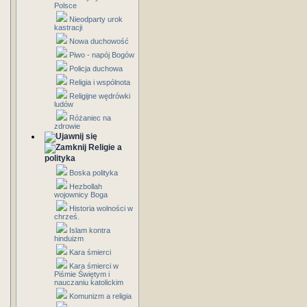
Polsce
Nieodparty urok
kastracji
Nowa duchowość
Piwo - napój Bogów
Policja duchowa
Religia i wspólnota
Religijne wędrówki
ludów
Różaniec na
zdrowie
Religie a
polityka
Boska polityka
Hezbollah
wojownicy Boga
Historia wolności w
chrześ.
Islam kontra
hinduizm
Kara śmierci
Kara śmierci w
Piśmie Świętym i
nauczaniu katolickim
Komunizm a religia