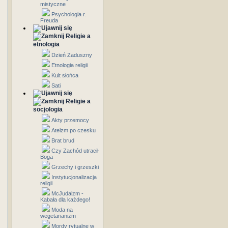
mistyczne
Psychologia r.
Freuda
Religie a
etnologia
Dzień Zaduszny
Etnologia religii
Kult słońca
Sati
Religie a
socjologia
Akty przemocy
Ateizm po czesku
Brat brud
Czy Zachód utracił
Boga
Grzechy i grzeszki
Instytucjonalizacja
religii
McJudaizm -
Kabała dla każdego!
Moda na
wegetarianizm
Mordy rytualne w