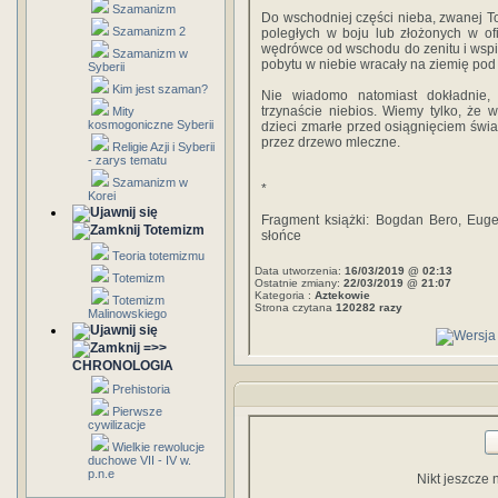
Szamanizm
Do wschodniej części nieba, zwanej 
Szamanizm 2
poległych w boju lub złożonych w of
wędrówce od wschodu do zenitu i wspier
Szamanizm w
pobytu w niebie wracały na ziemię pod 
Syberii
Kim jest szaman?
Nie wiadomo natomiast dokładnie,
trzynaście niebios. Wiemy tylko, że
Mity
kosmogoniczne Syberii
dzieci zmarłe przed osiągnięciem świ
przez drzewo mleczne.
Religie Azji i Syberii
- zarys tematu
Szamanizm w
*
Korei
Fragment książki: Bogdan Bero, Euge
Totemizm
słońce
Teoria totemizmu
Data utworzenia:
16/03/2019 @ 02:13
Totemizm
Ostatnie zmiany:
22/03/2019 @ 21:07
Kategoria :
Aztekowie
Totemizm
Strona czytana
120282 razy
Malinowskiego
=>>
CHRONOLOGIA
Prehistoria
Pierwsze
cywilizacje
Wielkie rewolucje
duchowe VII - IV w.
p.n.e
Nikt jeszcze 