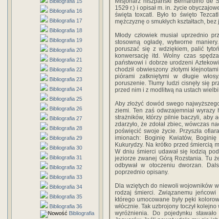
Misjonarz hiszpański Bernardino de S
Bibliografia 15
1529 r.) i opisał m. in. życie obyczajow
Bibliografia 16
święta toxcatl. Było to święto Tezc
Bibliografia 17
mężczyznę o smukłych kształtach, bez j
Bibliografia 18
Młody człowiek musiał uprzednio pr
Bibliografia 19
stosowną ogładę, wytworne maniery. 
poruszać się z wdziękiem, palić tyto
Bibliografia 20
konwersację itd. Wolny czas spędza
Bibliografia 21
państwowi i dobrze urodzeni Aztekowi
chodził obwieszony złotymi klejnotami
Bibliografia 22
piórami zatkniętymi w długie włos
Bibliografia 23
poruszenie. Tłumy ludzi cisnęły się pr
Bibliografia 24
przed nim i z modlitwą na ustach wielb
Bibliografia 25
Aby złożyć dowód swego najwyższego s
Bibliografia 26
ziemi. Ten zaś odwzajemniał wyrazy 
strażników, którzy pilnie baczyli, aby
Bibliografia 27
zdarzyło, że zdołał zbiec, wówczas nac
Bibliografia 28
poświęcić swoje życie. Przyszła ofiar
imionach: Boginię Kwiatów, Bogini
Bibliografia 29
Kukurydzy. Na krótko przed śmiercią m
Bibliografia 30
W dniu śmierci udawał się łodzią po
Bibliografia 31
jeziorze zwanej Górą Rozstania. Tu że
odbywał w otoczeniu dworzan. Dals
Bibliografia 32
poprzednio opisany.
Bibliografia 33
Dla wziętych do niewoli wojowników wy
Bibliografia 34
rodzaj śmierci. Związanemu jeńcowi
Bibliografia 35
którego umocowane były pęki kolorowy
włócznie. Tak uzbrojony toczył kolejno
Bibliografia 36
wyróżnienia. Do pojedynku stawał
Bibliografia