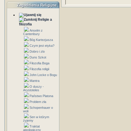
Zagadnienia Religijne
Religie a
filozofia
Anselm z
Cantenbury
Bóg Kartezjusza
Czym jest etyka?
Dobro i zlo
Duns Szkot
Filozofia Boga
Filozofia religii
John Locke o Bogu
Mantra
O duszy -
Arystoteles
Państwo Platona
Problem zła
Schopenhauer o
woli
Sen w którym
żyjemy
Traktat
ateologiczny