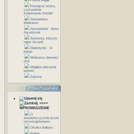
Polska wigilja
Poświęcić bożka,
czyli polskie
świętowanie Sobótki
Staropolska
Wielkanoc
Staropolskie - Boże
Narodzenie
Sylwestry, których
nigdy nie było
Walentynki - 14
lutego
Wielkanoc dawniej i
dziś
Wigilijne wierzenia
ludowe
Zapusty
Europa Pogańska
==>>
WPROWADZENIE
O
słowiańszczyźnie przed
chrześcijaństwem
Okolice Bałtyku
Religie