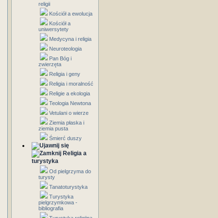
religii
Kościół a ewolucja
Kościół a
uniwersytety
Medycyna i religia
Neuroteologia
Pan Bóg i
zwierzęta
Religia i geny
Religia i moralność
Religie a ekologia
Teologia Newtona
Vetulani o wierze
Ziemia płaska i
ziemia pusta
Śmierć duszy
Religia a
turystyka
Od pielgrzyma do
turysty
Tanatoturystyka
Turystyka
pielgrzymkowa -
bibliografia