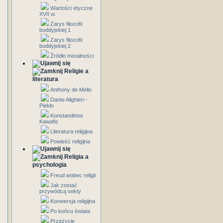
Wartości etyczne
XVII w.
Zarys filozofii
buddyjskiej 1
Zarys filozofii
buddyjskiej 2
Źródło moralności
Religie a
literatura
Anthony de Mello
Dante Alighieri -
Piekło
Konstandinos
Kawafis
Literatura religijna
Powieść religijna
Religia a
psychologia
Freud wobec religii
Jak zostać
przywódcą sekty
Konwersja religijna
Po końcu świata
Przeżycie