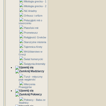
Mitologia grecka - 1
Mitologia grecka - 2
Nić Ariadny
Orfeusz i orfizm
Pelazgijski mit o
stworzeniu
Platoński mit
Prometeusz
Religijność Greków
Starożytne misteria
Tajemnica Krety
Wróżbiarstwo w
Grecji
Świat homerycki
Świątynia Artemidy
Madziarzy
Turul - mityczny
ptak węgierski
Wierzenia
Prawęgrów
Połowcy
Połowcy - Baba ze
Stadnicy