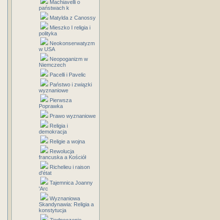
Machiavelli o
państwach k
Matylda z Canossy
Mieszko I religia i
polityka
Neokonserwatyzm
w USA
Neopoganizm w
Niemczech
Pacelli i Pavelic
Państwo i związki
wyznaniowe
Pierwsza
Poprawka
Prawo wyznaniowe
Religia i
demokracja
Religie a wojna
Rewolucja
francuska a Kościół
Richelieu i raison
d'état
Tajemnica Joanny
'Arc
Wyznaniowa
Skandynawia: Religia a
konstytucja