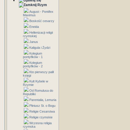
Rzym
August - Pontifex
Maximus
Boskość cesarzy
Eneida
Hellenizacji religii
rzymskiej
Janus
Kaligula i Żydzi
Kolegium
pontyfików - 1
Kolegium
pontyfików - 2
Kto pierwszy palił
księgi
Kult Kybele w
Rzymie
Od Romulusa do
Republiki
Parentalia, Lemuria
Pliniusz St. o Bogu
Religie Cesarstwa
Religie rzymskie
Wczesna religia
rzymska