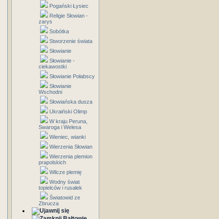
Pogański Łysiec
Religie Słowian -
zarys
Sobótka
Stworzenie świata
Słowianie
Słowianie -
ciekawostki
Słowianie Połabscy
Słowianie
Wschodni
Słowiańska dusza
Ukraiński Olimp
W kraju Peruna,
Swaroga i Welesa
Wieniec, wianki
Wierzenia Słowian
Wierzenia plemion
prapolskich
Wilcze plemię
Wodny świat
topielców i rusałek
Światowid ze
Zbrucza
Bałtowie