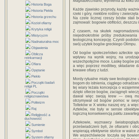
Magliabecchiano
, wymienia aż kilku 
Historia Boga
Każde zjawisko przyrody, każdy ważni
Historia Piekła
rzeki i góry, niektóre rośliny i zwier
Historia grzechu
Na czele licznej rzeszy bóstw stali b
zajmowali: bogowie obfitości, deszczu i 
Kozioł ofiarny
Krytyka religii
Z czasem, na skutek nagromadzenia
niejednokrotnie próby zredukowania 
Mistycyzm
teologiczną koncepcję. Czynili podobni
Nadnaturalna moc
swój użytek bogów greckiego Olimpu.
Objawienia
Od bogów społeczeństwo azteckie spo
Oblicza
wpływu na wynik wojny, na urodzaje
reinkarnacji
wszechpotężne moce. Łaskę bogów poz
Ofiara
a więc poprzez modlitwy, składanie d
krwawe ofiary z ludzi.
Opętanie
Piekło
Mordy rytualne miały swe teologiczne 
Początki badań
bogom do istnienia, ciągłego odradza
religii PL
tej wiary leżała koncepcja o wzajemne
dzięki ofierze bogów, zaciągnęli wieczy
Początki
dawał więc swoją krew — ową magi
religioznawstwa
otrzymywał od bogów pomoc w swych
Politeizm
Tolteków w X wieku naszej ery, a wię
Raj
Azteków, nie były w sensie obiekty
logiczną konsekwencją paktu zawarteg
Religijność a
duchowość
Aztekowie, wyznawcy światopoglądu
Sumienie
przeświadczeni byli, że ofiarami i obr
wspierają efektywnie słońce w walce z
Symbol
We wszechświecie toczyła się bowie
System ofiarny