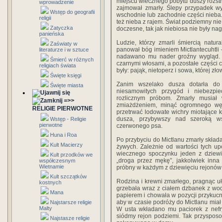
miejscu wiecznego pobytu duszy rozstrz
wprowadzenie
zajmował zmarły. Ślepy przypadek w
Wstęp do geografii
wschodnie lub zachodnie części nieba.
religii
też nieba z rajem. Świat podziemny ni
Zatyczka
doczesne, tak jak niebiosa nie były na
panieńska
Ludzie, którzy zmarli śmiercią natu
Zaświaty w
panował bóg imieniem Mictlantecuhtli 
literaturze i w sztuce
nadawano mu nader groźny wygląd. Na
Śmierć w różnych
czarnymi włosami, a pozostałe części 
religiach świata
były: pająk, nietoperz i sowa, której z
Święte księgi
Zanim wszelako dusza dotarła do 
Święte miasta
niesamowitych przygód i niebezpi
rozlicznym próbom. Zmarły musiał
=>>
zmiażdżeniem, minąć ogromnego węża
RELIGIE PIERWOTNE
przetrwać lodowate wichry miotające 
dusza, przybywszy nad szeroką ws
Wstęp - Religie
pierwotne
czerwonego psa.
Huna i Roa
Po przybyciu do Mictlanu zmarły składa
Kult Macierzy
żywych. Zależnie od wartości tych 
wiecznego spoczynku jeden z dziewię
Kult przodków we
„droga przez mękę”, jakkolwiek inna
współczesnym
Wietnamie
próbny w każdym z dziewięciu rejonów
Kult szczątków
Rodzina i krewni zmarłego, pragnąc uł
kostnych
grzebała wraz z ciałem dzbanek z wod
Mana
papierem i chowała w pozycji przykucni
aby w czasie podróży do Mictlanu miał
Najstarsze religie
Malty
W usta wkładano mu paciorek z nefry
siódmy rejon podziemi. Tak przysposo
Najstasze religie