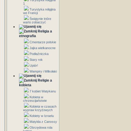
Turystyka religijna
1
Turystyka religijna
we Francji
Świątynie które
warto zobaczyć
Religia a
etnografia
Cmentarze polskie
Jajka wielkanocne
Podłaźniczka
Stary rok
Upiór!
Wampiry i Wilkołaki
Religie a
kobieta
7 kobiet Watykanu
Kobieta w
chrzescijaństwie
Kobieta w czasach
wypraw krzyżowych
Kobiety w Izraelu
Matylda z Canossy
Obrzędowa rola