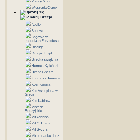
Polscy Goci
Wierzenia Gotów
Grecja
Apollo
Bogowie
Bogowie w
tragediach Eurypidesa
Dionizje
Grecja i Egipt
Grecka świątynia
Hermes Kylleński
Hestia i Westa
Kadmos i Harmonia
Kosmogonia
Kult Asklepiosa w
Grecji
Kult Kabirów
Misteria
Eleuzyjskie
Mit Adonisa
Mit Orfeusza
Mit Syzyfa
Mit o upadku dusz