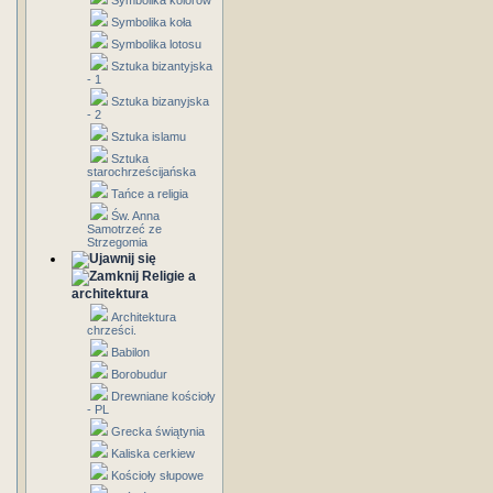
Symbolika kolorów
Symbolika koła
Symbolika lotosu
Sztuka bizantyjska
- 1
Sztuka bizanyjska
- 2
Sztuka islamu
Sztuka
starochrześcijańska
Tańce a religia
Św. Anna
Samotrzeć ze
Strzegomia
Religie a
architektura
Architektura
chrześci.
Babilon
Borobudur
Drewniane kościoły
- PL
Grecka świątynia
Kaliska cerkiew
Kościoły słupowe