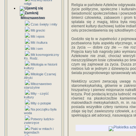
Rozwój historii
religii
Religia w państwie Azteków odgrywała
życie polityczne, społeczne i kultura
świadomość społeczeństwa i powszedni 
śmierci człowieka, zabawom i grom tow
Mitoznawstwo
splatała się z magią, która była nie
Czas święty i mity
element kultury duchowej ludów indiań
celu przeciwstawienia się szkodliwym
Mit grecki
Mit i epos
Godziło się to w zupełności z pojmowani
Mit i kultura
pozbawiona była aspektu etycznego, 
za życia — dobre czy złe — nie rozs
Mit i sen
Pojęcia kary lub nagrody jako wymiaru
Mit kosmogoniczny
Aztekowie nie znali, chociaż wierzy
Ks. Rodz.
nieszczęśliwym losie człowieka po śmier
czym się zajmował za życia. Dusza z
Mitologia w historii
kultury
niebios lub w jednym z dziewięciu po
świata pozagrobowego sprawowały wł
Mitologie Czarnej
Afryki
Niektórzy uczeni zwracają uwagę n
Mitoznawstwo
staromeksykańską, głównie w zakresie
starożytne
hiszpańscy i pierwsi misjonarze natraf
Mity - część
krzyża. Pod postacią krzyża ludność m
kultury
również na płaskorzeźbie kamienn
malowidłach meksykańskich, m. in. na
Mity o potopie
posiada wszystkie cztery ramiona ró
Na początku była
zdaje się być zawieszony człowiek, a
woda
spełniająca akt adoracji, nasuwająca s
Potwory ludzko-
zwierzęce
Ptaki w mitach i
legendach