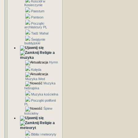
Kościół w
Kosieczynie
Paestum
Panteon
Początki
architektury PL
Tadż Mahal
Świątynie
buddyjskie
Religie a
muzyka
Hymn
Kolęda
Muzyka Wed
Muzyka
hebrajska
Muzyka kościelna
Początki polifonii
PL
Śpiew
kościelny
Religie a
meteoryt
Biblia i meteoryty