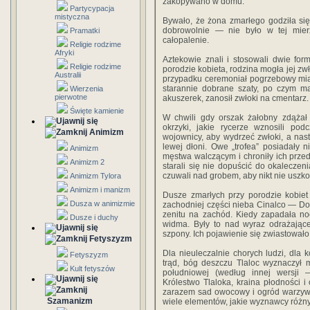
zakopywano w domu.
Partycypacja
mistyczna
Bywało, że żona zmarłego godziła si
dobrowolnie — nie było w tej mie
Pramatki
całopalenie.
Religie rodzime
Afryki
Aztekowie znali i stosowali dwie for
Religie rodzime
porodzie kobieta, rodzina mogła jej zw
Australii
przypadku ceremoniał pogrzebowy miał
starannie dobrane szaty, po czym mą
Wierzenia
pierwotne
akuszerek, zanosił zwłoki na cmentarz.
Święte kamienie
W chwili gdy orszak żałobny zdążał
okrzyki, jakie rycerze wznosili po
Animizm
wojownicy, aby wydrzeć zwłoki, a nast
lewej dłoni. Owe „trofea” posiadały
Animizm
męstwa walczącym i chroniły ich prze
Animizm 2
starali się nie dopuścić do okaleczen
czuwali nad grobem, aby nikt nie uszkod
Animizm Tylora
Animizm i manizm
Dusze zmarłych przy porodzie kobiet
Dusza w animizmie
zachodniej części nieba Cinalco — Do
zenitu na zachód. Kiedy zapadała no
Dusze i duchy
widma. Były to nad wyraz odrażające
szpony. Ich pojawienie się zwiastowało
Fetyszyzm
Dla nieuleczalnie chorych ludzi, dla k
Fetyszyzm
trąd, bóg deszczu Tlaloc wyznaczył 
Kult fetyszów
południowej (według innej wersji 
Królestwo Tlaloka, kraina płodności i 
zarazem sad owocowy i ogród warzywn
Szamanizm
wiele elementów, jakie wyznawcy różny