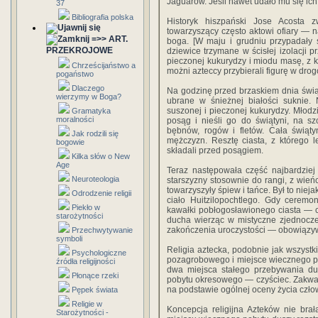
Jaguarów. Jeśli nawet udało mu się ich
37
Bibliografia polska
Historyk hiszpański Jose Acosta
towarzyszący często aktowi ofiary — 
=>> ART.
boga. [W maju i grudniu przypadały 
PRZEKROJOWE
dziewice trzymane w ścisłej izolacji 
pieczonej kukurydzy i miodu masę, z k
Chrześcijaństwo a
możni azteccy przybierali figurę w drog
pogaństwo
Dlaczego
Na godzinę przed brzaskiem dnia świ
wierzymy w Boga?
ubrane w śnieżnej białości suknie.
suszonej i pieczonej kukurydzy. Młodz
Gramatyka
moralności
posąg i nieśli go do świątyni, na s
bębnów, rogów i fletów. Cała świąt
Jak rodzili się
mężczyzn. Resztę ciasta, z którego 
bogowie
składali przed posągiem.
Kilka słów o New
Age
Teraz następowała część najbardziej
Neuroteologia
starszyzny stosownie do rangi, z wie
towarzyszyły śpiew i tańce. Był to niej
Odrodzenie religii
ciało Huitzilopochtlego. Gdy ceremo
Piekło w
kawałki pobłogosławionego ciasta — ci
starożytności
ducha wierząc w mistyczne zjednoczen
zakończenia uroczystości — obowiązywa
Przechwytywanie
symboli
Religia aztecka, podobnie jak wszystki
Psychologiczne
pozagrobowego i miejsce wiecznego poby
źródła religijności
dwa miejsca stałego przebywania dus
Płonące rzeki
pobytu okresowego — czyściec. Zakwal
na podstawie ogólnej oceny życia czło
Pępek świata
Religie w
Koncepcja religijna Azteków nie brał
Starożytności -