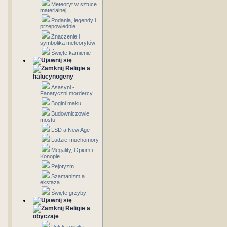
Meteoryt w sztuce
materialnej
Podania, legendy i
przepowiednie
Znaczenie i
symbolika meteorytów
Święte kamienie
Religie a
halucynogeny
Asasyni -
Fanatyczni mordercy
Bogini maku
Budowniczowie
mostu
LSD a New Age
Ludzie-muchomory
Megality, Opium i
Konopie
Pejotyzm
Szamanizm a
ekstaza
Święte grzyby
Religie a
obyczaje