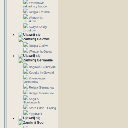
Etruskowie -
zakładnicy bogów
Religia Etruska
Wierzenia
Etrusków
Święte Księgi
Etrusków
Galowie
Religia Galów
Wierzenia Galów
Germanie
Bogowie i Olbrzymi
Kodeks Królewski
Kosmologia
Germanów
Religia Germanów
Religie Germanów
Saga o
Nibelungach
Stara Edda - Prolog
Yggdrasil
Goci