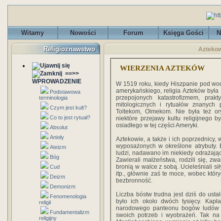
Witamy
Nowości
Forum
Księga Gości
N
Religioznawstwo
Aztekow
WIERZENIA AZTEKÓW
==>>
WPROWADZENIE
W 1519 roku, kiedy Hiszpanie pod wod
amerykańskiego, religia Azteków była
Podstawowa
przepojonych katastrofizmem, prak
terminologia
mitologicznych i rytuałów znanyc
Czym jest kult?
Toltekom, Olmekom. Nie była też ory
Co to jest rytuał?
niektóre przejawy kultu religijnego b
osiadłego w tej części Ameryki.
Absolut
Anioły
Aztekowie, a także i ich poprzednicy,
wyposażonych w określone atrybuty. 
Ateizm
ludzi, nadawano im niekiedy odrażają
Bóg
Zawierali małżeństwa, rodzili się, zwa
bronią w walce z sobą. Ucieleśniali sił
Cud
itp., głównie zaś te moce, wobec który
Deizm
bezbronność.
Demonizm
Liczba bóstw trudna jest dziś do usta
Fenomenologia
było ich około dwóch tysięcy. Kap
religii
narodowego panteonu bogów ludów po
Fundamentalizm
swoich potrzeb i wyobrażeń. Tak na
religijny