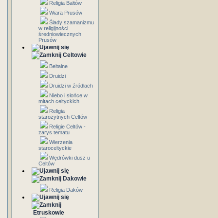
Religia Bałtów
Wiara Prusów
Ślady szamanizmu
w religijności
średniowiecznych
Prusów
Celtowie
Beltaine
Druidzi
Druidzi w źródłach
Niebo i słońce w
mitach celtyckich
Religia
starożytnych Celtów
Religie Celtów -
zarys tematu
Wierzenia
staroceltyckie
Wędrówki dusz u
Celtów
Dakowie
Religia Daków
Etruskowie