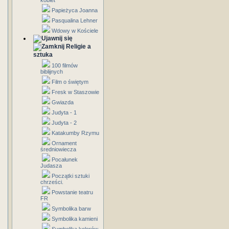
kobiet
Papieżyca Joanna
Pasqualina Lehner
Wdowy w Kościele
Religie a
sztuka
100 filmów
biblijnych
Film o świętym
Fresk w Staszowie
Gwiazda
Judyta - 1
Judyta - 2
Katakumby Rzymu
Ornament
średniowiecza
Pocałunek
Judasza
Początki sztuki
chrześci.
Powstanie teatru
FR
Symbolika barw
Symbolika kamieni