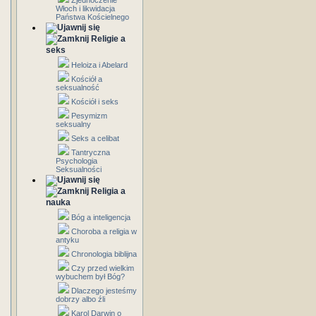
Zjednoczenie
Włoch i likwidacja
Państwa Kościelnego
Religie a
seks
Heloiza i Abelard
Kościół a
seksualność
Kościół i seks
Pesymizm
seksualny
Seks a celibat
Tantryczna
Psychologia
Seksualności
Religia a
nauka
Bóg a inteligencja
Choroba a religia w
antyku
Chronologia biblijna
Czy przed wielkim
wybuchem był Bóg?
Dlaczego jesteśmy
dobrzy albo źli
Karol Darwin o