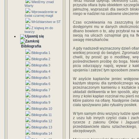
Teraz musiał upłynąć określony czas
Wiedźmy znad
przyszła ofiara była obiektem szczegól
Warty
jałmużnę, wypraszali dla swoich bliski
Wprowadzenie w
niego w nadziei na cudowne uleczenie
świat czarnej magii
Wróżbiarstwo w ST
Czas oczekiwania na zaszczytną śm
dostępnymi mu w danych okoliczności
Z klątwą im do
dbano bowiem o to, aby przybrał na 
twarzy
swoją na ulicach oznajmiał grą na f
uwagę mieszkańców.
Bibliografia
A gdy nadszedł wyznaczony dzień ofia
wielkiej procesji do świątyni. Zgromad
Bibliografia 1
chwili, by prosić go o modlitwę, wr
Bibliografia 2
pośrednictwem prośbę do boga. Niek
Bibliografia 3
picia odurzający napój, wywar z kak
upojenia i zatrzeć tym sposobem zewnę
Bibliografia 4
Bibliografia 5
W asyście kapłanów jeniec wstępowa
każdym stopniu dla symbolicznego wy
Bibliografia 6
przeznaczonym kamieniu o kształcie s
Bibliografia 7
układali delikwenta w ten sposób, aby
inny z kolei kapłan rozcinał mu pierś 
Bibliografia 8
które palono na ofiarę. Następnie ćwia
Bibliografia 9
ciała spożywano jako rytualny posiłek.
Bibliografia 10
W tym samym dniu wszyscy ludzie spełni
Bibliografia 11
z uszu lub innych części ciała i zac
Bibliografia 12
rycerze z zakonu Orłów i Jaguaró
przedstawiciele stanu szlacheckiego, 
Bibliografia 13
obrzędowych.
Bibliografia 14