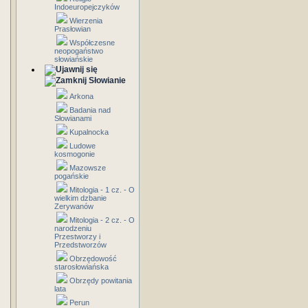
Indoeuropejczyków
Wierzenia
Prasłowian
Współczesne
neopogaństwo
słowiańskie
Słowianie
Arkona
Badania nad
Słowianami
Kupalnocka
Ludowe
kosmogonie
Mazowsze
pogańskie
Mitologia - 1 cz. - O
wielkim dzbanie
Zerywanów
Mitologia - 2 cz. - O
narodzeniu
Przestworzy i
Przedstworzów
Obrzędowość
starosłowiańska
Obrzędy powitania
lata
Perun