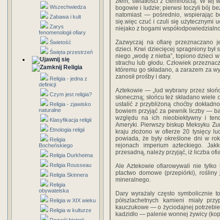
złem, światłości z ciemnością. W tej w
Wszechwiedza
bogowie i ludzie; pierwsi toczyli bój b
natomiast — pośrednio, wspierając b
Zabawa i kult
się.więc czuć i czuli się użytecznymi u
Zarys
niejako z bogami współodpowiedzialno
fenomenologii ofiary
Zazwyczaj na ofiarę przeznaczano je
Świetość
dzieci. Krwi dziecięcej spragniony był
Święta przestrzeń
niego „wodę z nieba”, topiono dzieci 
strachu lub głodu. Człowiek przeznac
Religia
któremu go składano, a zarazem za wys
zanosił prośby i dary.
Religia - jedna z
definicji
Aztekowie — „lud wybrany przez słońce
Czym jest religia?
słoneczną; słońcu też składano wiele o
ustalić z przybliżoną choćby dokładn
Religia - zjawisko
naturalne
bowiem przyjąć za pewnik liczby — b
względu na ich nieobiektywny i te
Klasyfikacja religii
Ameryki. Pierwszy biskup Meksyku Zum
Etnologia religii
kraju złożono w ofierze 20 tysięcy lu
powiada, że były określone dni w rok
Religia
rejonach imperium azteckiego. Jak
Bocheńskiego
przesadną, należy przyjąć, iż liczba of
Religia Durkheima
Religia Rousseau
Ale Aztekowie ofiarowywali nie tylko 
ptactwo domowe (przepiórki), rośliny
Religia Skinnera
mineralnego.
Religia
obywatelska
Dary wyrażały często symbolicznie t
półszlachetnych kamieni miały przy
Religia w XIX wieku
kauczukowe — o życiodajnej potrzebie
Religia w kulturze
kadzidło — palenie wonnej żywicy (kop