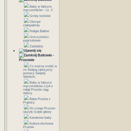
Baby w fabryce
męczenników - cz. 2
Groby końskie
Obrzęd
ciałopalenia
Religia Bałtów
Uroczystości
pogrzebowe
Zaślubiny
Bałtowie -
Prusowie
Co można zrobić w
ze Świętą Lipką przy
pomocy Świętej
Siekierki
Baby w fabryce
męczenników czyli o
religii Prusów ciąg
dalszy
Baba Pruska z
Prątnicy
Do czego Prusom
służyły ścięte głowy
Kamienne baby
Kultura duchowa
Prusów