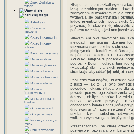
Znaki Zodiaku w
Hiszpanie nie omieszkali wykorzystać 
mitach
iż są one widomym znakiem i dowode
zdobywcom hiszpańskim religia Aztekó
Magia
wydawała się barbarzyńska i okrutna
ludów prymitywnych i pogańskich. Cok
Astrologia
przyznać, że okazała się niezwykle ż
Czarownice
państwa azteckiego, jest ona jawnie 
Litewskie
Czary i czarownice
Niewątpliwie owa żywotność ma także
metodach nawracania rdzennej ludn
Czary i czarty
utrzymania starego kultu w chrześcija
polskie
pielgrzymek — kościół Matki Boskiej z 
Kary za czarymary
na północ od stolicy kraju. Tu w czasa
XVI wieku miejsce tej pogańskiej bogi
Magia a religia
podróżnik Boturini oglądał tam figur
Magia afrykańska
(Mateczką) dla indiańskich pielgrzym
Magia babilońska
stron kraju, aby oddać jej hołd, ofiarow
Magia podbija świat
Posłuszny woli bogów, lud aztecki skł
Magia w islamie
z ludzi — jak to już było powiedz
powodów i okazji. Składano je dla uc
Magia w
powodu pomyślnego zakończenia wojn
średniowieczu
deszczu, obfitych plonów i z wielu
Matka Joanna od
bardziej ważkich przyczyn. Niezw
Aniołów
obchodzono święto słońca, które przy
O czarownicach
dniu zwanym „4 Trzęsienie Ziemi”. Pun
przelanej krwi — substancji odżywcz
O pojęciu magii
walki ze swymi wrogami: księżycem i g
Procesy o czary -
Prusy
Przeznaczonemu na ofiarę człowiek
Sztuka wróżenia
poświęcony, przystrajano w barwne pi