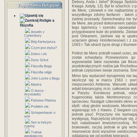
Debory, Aoda i Jahel" [Księga Sędziów
Zagadnienia Religijne
Księga Judyty, 13]. Był to szlachcic z
de Mere, człowiek o nie najbardziej ja
wszystkiego zdolny fanfaron - takim
żadnej przesady. Samochwalcy nie bywa
Religie a
de Mere, ale przed dokonaniem zabójstwa
filozofia
tego tajemnicy i szeroko opowiada
przygotowane kule do pistoletu. Zdoła
Anselm z
Cantenbury
pod Orleanem, żarliwie się w upatr
ucięciem głowy Holofernesowi) i z za
Bóg Kartezjusza
1563 r. Tak utracił życie drugi z triumwi
Czym jest etyka?
Poltrot de Mere potrafił nawet uciec, al
Dobro i zlo
został schwytany. Przewieziono g
Duns Szkot
wypowiadał takie nazwiska jak Beza i
arystokratycznych rodów jak Rochefou
Filozofia Boga
jednak częściowo swoje zeznania. Śmie
Filozofia religii
Mimo tylu wydarzeń bynajmniej nie ła
John Locke o Bogu
skończył się w marcu 1563 r. por
miejscowości Amboise. Warunki układ
Mantra
edykt tolerancyjny, m.in. całkowicie 
O duszy -
w Paryżu. Kondeusz jednak, odzys
Arystoteles
hugenockiej także Montmorency) c
Państwo Platona
sprzeciwu. Nastąpił czteroletni okres
idylli: obaj głośni wodzowie, Montmor
Problem zła
wypierając ich z Hawru. Z biegiem cza
Schopenhauer o
jednak psuć. Przyczyny nie wymagaj
woli
występują. Najczęściej utrzymuje się, 
Sen w którym
byli naładowani krwiożerczością. 
żyjemy
brakowało, raczej jednak w grę wcho
mianowicie dość wyraźnie uwidoczniać
Traktat
oddalania się od polityki tolerancji.
ateologiczny