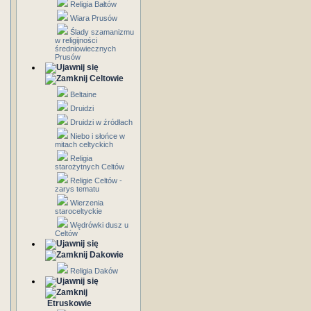
Religia Bałtów
Wiara Prusów
Ślady szamanizmu
w religijności
średniowiecznych
Prusów
Celtowie
Beltaine
Druidzi
Druidzi w źródłach
Niebo i słońce w
mitach celtyckich
Religia
starożytnych Celtów
Religie Celtów -
zarys tematu
Wierzenia
staroceltyckie
Wędrówki dusz u
Celtów
Dakowie
Religia Daków
Etruskowie