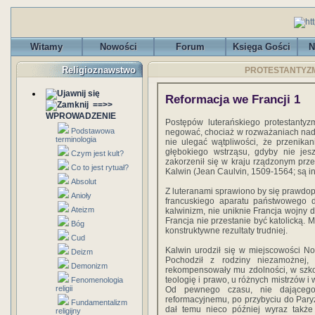
Witamy
Nowości
Forum
Księga Gości
N
Religioznawstwo
PROTESTANTYZM <
Reformacja we Francji 1
==>>
WPROWADZENIE
Postępów luterańskiego protestantyz
Podstawowa
negować, chociaż w rozważaniach nad 
terminologia
nie ulegać wątpliwości, że przenika
głębokiego wstrząsu, gdyby nie jesz
Czym jest kult?
zakorzenił się w kraju rządzonym prz
Co to jest rytuał?
Kalwin (Jean Caulvin, 1509-1564; są i
Absolut
Z luteranami sprawiono by się prawdo
Anioły
francuskiego aparatu państwowego do
Ateizm
kalwinizm, nie uniknie Francja wojny d
Francja nie przestanie być katolicką. 
Bóg
konstruktywne rezultaty trudniej.
Cud
Kalwin urodził się w miejscowości No
Deizm
Pochodził z rodziny niezamożnej
Demonizm
rekompensowały mu zdolności, w szko
teologię i prawo, u różnych mistrzów i
Fenomenologia
religii
Od pewnego czasu, nie dającego 
reformacyjnemu, po przybyciu do Paryż
Fundamentalizm
dał temu nieco później wyraz także
religijny