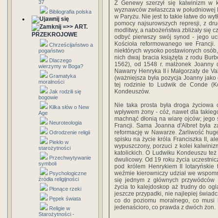
37
Z Genewy szerzył się kalwinizm w 
wyznawców zwłaszcza w południowej Fra
Bibliografia polska
w Paryżu. Nie jest to takie łatwe do wy
pomocy najsurowszych represji, z dr
=>> ART.
modlitwy, a nabożeństwa zbliżały się c
PRZEKROJOWE
odbyć pierwszy swój synod - jego uc
Kościoła reformowanego we Francji. 
Chrześcijaństwo a
niektórych wysoko postawionych osób, d
pogaństwo
nich dwaj bracia książęta z rodu Bu
Dlaczego
1562), od 1548 r. małżonek Joanny d
wierzymy w Boga?
Nawarry Henryka II i Małgorzaty de Val
Gramatyka
(ważniejsza była pozycja Joanny jako
moralności
tej rodzinie to Ludwik de Conde (
Kondeuszów.
Jak rodzili się
bogowie
Nie taka prosta była droga życiowa o
Kilka słów o New
wpływem żony - cóż, nawet dla takieg
Age
machnąć dłonią na wiarę ojców; jego sy
Neuroteologia
Francji. Sama Joanna d'Albret była z
reformację w Nawarze. Żarliwość hug
Odrodzenie religii
spisku na życie króla Franciszka II, a
Piekło w
wypuszczony, porzuci z kolei kalwini
starożytności
katolickich. O Ludwiku Kondeuszu też
Przechwytywanie
dwulicowy. Od 19 roku życia uczestnic
symboli
pod królem Henrykiem II lotaryńskie 
weźmie kierowniczy udział we wspomnia
Psychologiczne
źródła religijności
się jednym z głównych przywódców hu
życia to kalejdoskop aż trudny do oglą
Płonące rzeki
jeszcze przypadki, nie najlepiej świadc
Pępek świata
co do poziomu moralnego, co musi by
jedenaścioro, co prawda z dwóch żon.
Religie w
Starożytności -