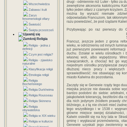
drugi - odmiennie niż Luter - tylko za
Wszechwiedza
zewnętrzne akcesoria katolicyzmu Kal
tylko jeden ołtarz z czarnym krzyżem. 
Zabawa i kult
można by wyrazić niemałe zdziwie
Zarys
odpowiadała Francuzom, tak skłonnym d
fenomenologii ofiary
razu powiedzieć, że pod rządami Kalwin
Świetość
Przybywając po raz pierwszy do G
Święta przestrzeń
Religia
Francuz, jeszcze jeden z grona ref
wieku, w odróżnieniu od innych luminarz
Religia - jedna z
definicji
już pierwszymi powiewami reformacji
duchu. Działał w wielu ośrodkach i 
Czym jest religia?
własnej woli, albo wypędzony. Wres
Religia - zjawisko
szwajcarskich, a chociaż też go wy
naturalne
niejednym ośrodku przyśpieszał zwyci
dłuższej nieco pracy i większyc
Klasyfikacja religii
sprawiedliwość: nie obawiając się kon
Etnologia religii
miasto Kalwina do pozostania.
Religia
Bocheńskiego
Zaczęły się w Genewie rządy tego duumw
miejska jeszcze nie dawała sobie wy
Religia Durkheima
bardzo podobni do siebie: arbitralni,
Religia Rousseau
jakąkolwiek tolerancją, bezlitośni dla
dla nich jedynym źródłem prawdy chrz
Religia Skinnera
bliźniego, a z tą nie chcieli mieć żad
Religia
tego wszystkiego i w 1538 r. wygnan
obywatelska
główne miejsce swojej działalności,
Religia w XIX wieku
Kalwin osiedlił się na trzy lata w St
gminę i wygłaszał przemówienia, ot
Religia w kulturze
Genewie uzyskali jego zwolennicy wi