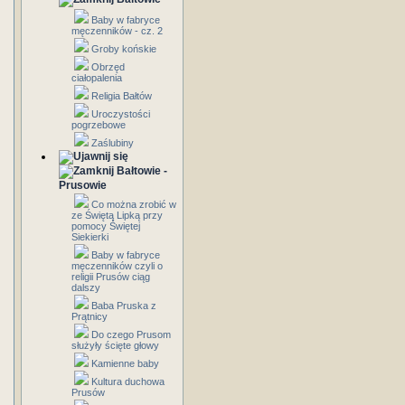
Baby w fabryce
męczenników - cz. 2
Groby końskie
Obrzęd
ciałopalenia
Religia Bałtów
Uroczystości
pogrzebowe
Zaślubiny
Bałtowie -
Prusowie
Co można zrobić w
ze Świętą Lipką przy
pomocy Świętej
Siekierki
Baby w fabryce
męczenników czyli o
religii Prusów ciąg
dalszy
Baba Pruska z
Prątnicy
Do czego Prusom
służyły ścięte głowy
Kamienne baby
Kultura duchowa
Prusów