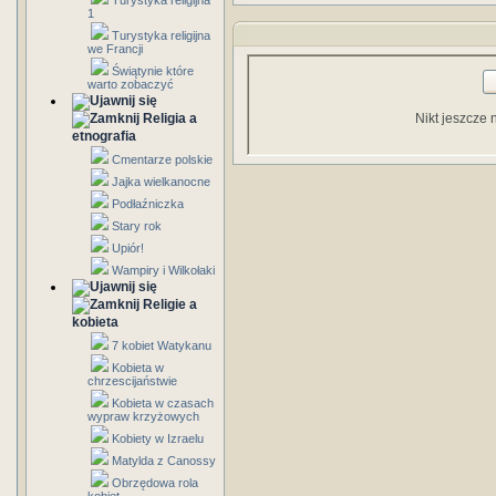
Turystyka religijna
1
Turystyka religijna
we Francji
Świątynie które
warto zobaczyć
Religia a
Nikt jeszcze 
etnografia
Cmentarze polskie
Jajka wielkanocne
Podłaźniczka
Stary rok
Upiór!
Wampiry i Wilkołaki
Religie a
kobieta
7 kobiet Watykanu
Kobieta w
chrzescijaństwie
Kobieta w czasach
wypraw krzyżowych
Kobiety w Izraelu
Matylda z Canossy
Obrzędowa rola