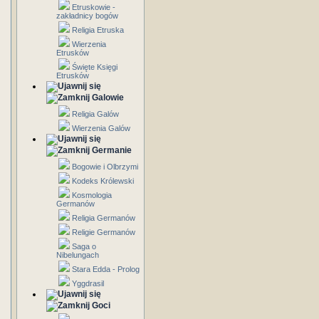
Etruskowie -
zakładnicy bogów
Religia Etruska
Wierzenia
Etrusków
Święte Księgi
Etrusków
Galowie
Religia Galów
Wierzenia Galów
Germanie
Bogowie i Olbrzymi
Kodeks Królewski
Kosmologia
Germanów
Religia Germanów
Religie Germanów
Saga o
Nibelungach
Stara Edda - Prolog
Yggdrasil
Goci