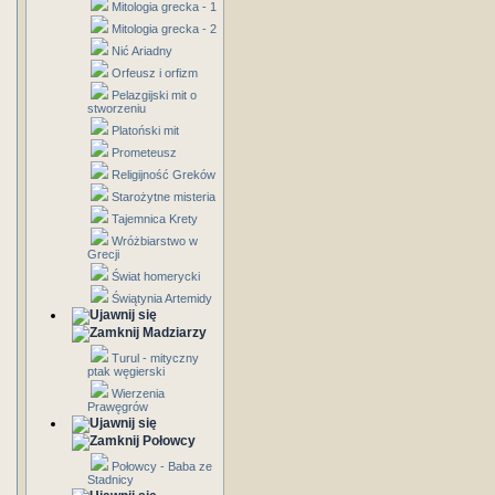
Mitologia grecka - 1
Mitologia grecka - 2
Nić Ariadny
Orfeusz i orfizm
Pelazgijski mit o
stworzeniu
Platoński mit
Prometeusz
Religijność Greków
Starożytne misteria
Tajemnica Krety
Wróżbiarstwo w
Grecji
Świat homerycki
Świątynia Artemidy
Madziarzy
Turul - mityczny
ptak węgierski
Wierzenia
Prawęgrów
Połowcy
Połowcy - Baba ze
Stadnicy