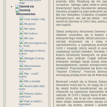
Rozwój historii
powrotu, tylko Strasburg się nie z
religii
szczęścia - takiego, jakie sobie w swo
towarzyszyć będą nieustannie wpływy,
Genewa przyjęła na jego polecenie jed
Mitoznawstwo
Był nim Sebastien Chateillon (Castell
teologicznych, ale, jak się okaże - n
Czas święty i mity
wrócił do Genewy w 1541 roku, ażeby po
Mit grecki
nim rządzić.
Mit i epos
Status polityczny ówczesnej Genewy n
Mit i kultura
składzie cesarstwa, ale w bardzo sp
biskupów tego miasta, którym jeszcze 
Mit i sen
zaczęły krzyżować się z sobą in
Mit kosmogoniczny
samodzielności, a największą przesz
Ks. Rodz.
1416 r. książąt), którzy weszli w posi
Mitologia w historii
zawładnąć samym miastem. Niestety, 
kultury
krańcu dzisiejszej Szwajcarii, na gra
takiego losu uniknąć. Ciągle jedna
Mitologie Czarnej
Afryki
biskupów odstąpił swoje prawa księ
bezwzględnemu, bardzo energicznemu
Mitoznawstwo
środkach. Przeciwstawiali się temu ni
starożytne
"więzień Chillonu", Francois Boniv
Mity - część
koncepcją przyłączenia się do federacji
kultury
Mity o potopie
Bonivard urodził się w Górnej Sabau
dowodem może być to, że mając lat 17
Na początku była
tej okazji trudno powstrzymać się od 
woda
chłopców na najwyższe stanowiska du
Potwory ludzko-
odpusty. W 1519 r. książę Karol III w
zwierzęce
zdołał uciec, ale to go nie uratowało;
Ptaki w mitach i
które dzięki wstawiennictwu swojej r
legendach
zaczęło się trudne, dziwne i powikł