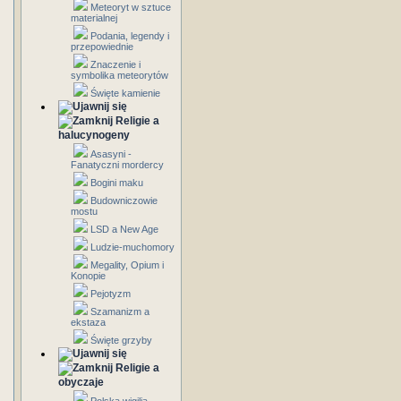
Meteoryt w sztuce
materialnej
Podania, legendy i
przepowiednie
Znaczenie i
symbolika meteorytów
Święte kamienie
Religie a
halucynogeny
Asasyni -
Fanatyczni mordercy
Bogini maku
Budowniczowie
mostu
LSD a New Age
Ludzie-muchomory
Megality, Opium i
Konopie
Pejotyzm
Szamanizm a
ekstaza
Święte grzyby
Religie a
obyczaje