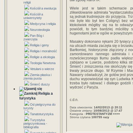
dał zgodę Karol IX.
religii
Wiele jest w takim schemacie prz
Kościół a ewolucja
zlikwidowanie admirała "wystarczałoby
Kościół a
są jednak trudniejsze do przyjęcia. Tr
uniwersytety
nie byle kto był ten Coligny) bez wi
Medycyna i religia
ktokolwiek mógłby się na to odważyć
powiódł, to tym bardziej mściliby
Neuroteologia
hugenotami jest w ogóle w powyższym
Pan Bóg i
zwierzęta
Masakry dokonano rękami 20 tysięcy p
Religia i geny
na ulicach miasta zaczęła się o brzasku
Bartłomiej, historycznie złączony z 
Religia i moralność
zamordowano rannego admirała i c
Religie a ekologia
rozwścieczonego tłumu padła większo
zabijano w Luwrze, podobno kilka st
Teologia Newtona
Śmierć i zniszczenia nie skończyły się
Vetulani o wierze
trwały jeszcze długo. W Rzymie i Madr
Nawarry oświadczył, że gotów jest prz
Ziemia płaska i
ziemia pusta
duchu wypowiedział się syn Ludwika 
trzeba było ratować i dlatego godzili
Śmierć duszy
wydrzeć z Paryża.
Religia a
turystyka
c.d.n.
Od pielgrzyma do
Data utworzenia:
14/02/2013 @ 20:11
turysty
Ostatnie zmiany:
10/08/2013 @ 17:47
Tanatoturystyka
Kategoria :
PROTESTANTYZM <<==
Strona czytana
100755 razy
Turystyka
pielgrzymkowa -
bibliografia