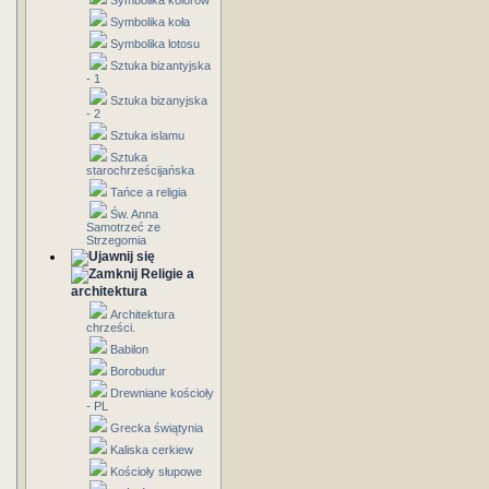
Symbolika kolorów
Symbolika koła
Symbolika lotosu
Sztuka bizantyjska
- 1
Sztuka bizanyjska
- 2
Sztuka islamu
Sztuka
starochrześcijańska
Tańce a religia
Św. Anna
Samotrzeć ze
Strzegomia
Religie a
architektura
Architektura
chrześci.
Babilon
Borobudur
Drewniane kościoły
- PL
Grecka świątynia
Kaliska cerkiew
Kościoły słupowe