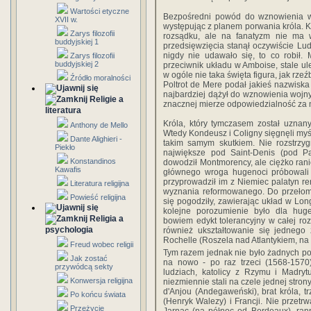
Wartości etyczne
Bezpośredni powód do wznowienia wo
XVII w.
występując z planem porwania króla. 
Zarys filozofii
rozsądku, ale na fanatyzm nie ma w
buddyjskiej 1
przedsięwzięcia stanął oczywiście Lud
nigdy nie udawało się, to co robił.
Zarys filozofii
buddyjskiej 2
przeciwnik układu w Amboise, stale 
w ogóle nie taka święta figura, jak rzeź
Źródło moralności
Poltrot de Mere podał jakieś nazwisk
najbardziej dążył do wznowienia wojny 
Religie a
znacznej mierze odpowiedzialność za 
literatura
Króla, który tymczasem został uznany
Anthony de Mello
Wtedy Kondeusz i Coligny sięgnęli myśl
Dante Alighieri -
takim samym skutkiem. Nie rozstrzyg
Piekło
największe pod Saint-Denis (pod Pa
Konstandinos
dowodził Montmorency, ale ciężko rani
Kawafis
głównego wroga hugenoci próbowali z 
przyprowadził im z Niemiec palatyn reń
Literatura religijna
wyznania reformowanego. Do przełomu
Powieść religijna
się pogodziły, zawierając układ w Lo
kolejne porozumienie było dla huge
Religia a
bowiem edykt tolerancyjny w całej roz
psychologia
również ukształtowanie się jednego
Rochelle (Roszela nad Atlantykiem, n
Freud wobec religii
Tym razem jednak nie było żadnych poz
Jak zostać
na nowo - po raz trzeci (1568-1570)
przywódcą sekty
ludziach, katolicy z Rzymu i Madryt
Konwersja religijna
niezmiennie stali na czele jednej stro
d'Anjou (Andegaweński), brat króla, tr
Po końcu świata
(Henryk Walezy) i Francji. Nie przet
Przeżycie