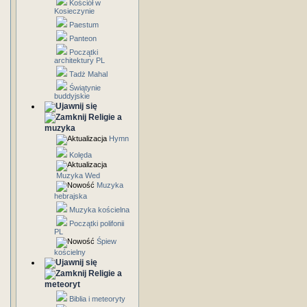
Kościół w
Kosieczynie
Paestum
Panteon
Początki
architektury PL
Tadż Mahal
Świątynie
buddyjskie
Religie a
muzyka
Hymn
Kolęda
Muzyka Wed
Muzyka
hebrajska
Muzyka kościelna
Początki polifonii
PL
Śpiew
kościelny
Religie a
meteoryt
Biblia i meteoryty