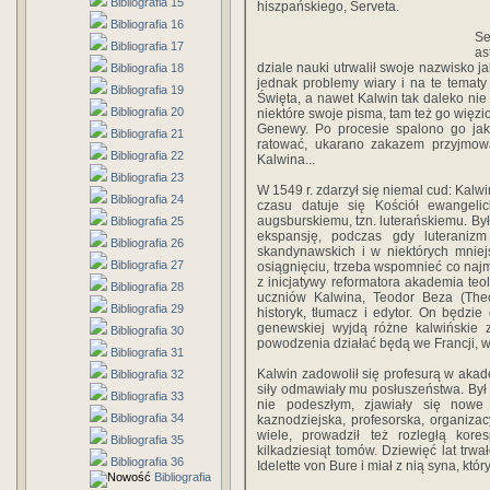
Bibliografia 15
hiszpańskiego, Serveta.
Bibliografia 16
Se
Bibliografia 17
as
dziale nauki utrwalił swoje nazwisko j
Bibliografia 18
jednak problemy wiary i na te tematy 
Bibliografia 19
Święta, a nawet Kalwin tak daleko nie 
Bibliografia 20
niektóre swoje pisma, tam też go więzio
Genewy. Po procesie spalono go jako
Bibliografia 21
ratować, ukarano zakazem przyjmowa
Bibliografia 22
Kalwina...
Bibliografia 23
W 1549 r. zdarzył się niemal cud: Kalw
Bibliografia 24
czasu datuje się Kościół ewangelic
augsburskiemu, tzn. luterańskiemu. Był
Bibliografia 25
ekspansję, podczas gdy luteraniz
Bibliografia 26
skandynawskich i w niektórych mniej
Bibliografia 27
osiągnięciu, trzeba wspomnieć co naj
z inicjatywy reformatora akademia teol
Bibliografia 28
uczniów Kalwina, Teodor Beza (Theo
Bibliografia 29
historyk, tłumacz i edytor. On będz
genewskiej wyjdą różne kalwińskie z
Bibliografia 30
powodzenia działać będą we Francji, w
Bibliografia 31
Kalwin zadowolił się profesurą w akad
Bibliografia 32
siły odmawiały mu posłuszeństwa. Był 
Bibliografia 33
nie podeszłym, zjawiały się nowe
Bibliografia 34
kaznodziejska, profesorska, organizac
wiele, prowadził też rozległą kor
Bibliografia 35
kilkadziesiąt tomów. Dziewięć lat trwa
Bibliografia 36
Idelette von Bure i miał z nią syna, któr
Bibliografia