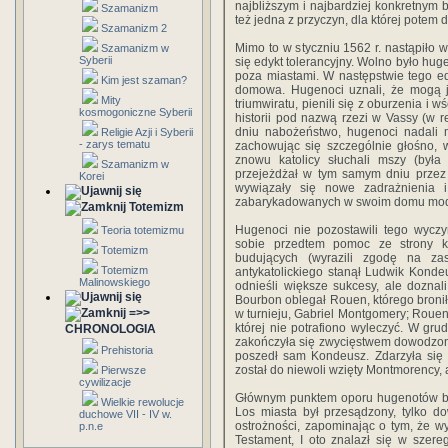
najbliższym i najbardziej konkretnym 
Szamanizm
też jedna z przyczyn, dla której potem 
Szamanizm 2
Mimo to w styczniu 1562 r. nastąpiło
Szamanizm w
Syberii
się edykt tolerancyjny. Wolno było huge
poza miastami. W następstwie tego ed
Kim jest szaman?
domowa. Hugenoci uznali, że mogą ju
Mity
triumwiratu, pienili się z oburzenia i w
kosmogoniczne Syberii
historii pod nazwą rzezi w Vassy (w 
dniu nabożeństwo, hugenoci nadali 
Religie Azji i Syberii
- zarys tematu
zachowując się szczególnie głośno, w
znowu katolicy słuchali mszy (była 
Szamanizm w
przejeżdżał w tym samym dniu przez
Korei
wywiązały się nowe zadrażnienia i
zabarykadowanych w swoim domu modlit
Totemizm
Hugenoci nie pozostawili tego wyczy
Teoria totemizmu
sobie przedtem pomoc ze strony kr
Totemizm
budujących (wyrazili zgodę na za
Totemizm
antykatolickiego stanął Ludwik Kondeu
Malinowskiego
odnieśli większe sukcesy, ale doznali
Bourbon oblegał Rouen, którego broni
=>>
w turnieju, Gabriel Montgomery; Rouen 
której nie potrafiono wyleczyć. W gr
CHRONOLOGIA
zakończyła się zwycięstwem dowodzony
Prehistoria
poszedł sam Kondeusz. Zdarzyła się 
został do niewoli wzięty Montmorency, 
Pierwsze
cywilizacje
Głównym punktem oporu hugenotów był
Wielkie rewolucje
Los miasta był przesądzony, tylko d
duchowe VII - IV w.
ostrożności, zapominając o tym, że w
p.n.e
Testament, I oto znalazł się w szer