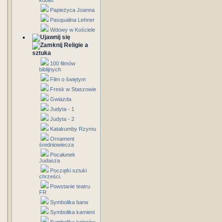
kobiet
Papieżyca Joanna
Pasqualina Lehner
Wdowy w Kościele
Religie a
sztuka
100 filmów
biblijnych
Film o świętym
Fresk w Staszowie
Gwiazda
Judyta - 1
Judyta - 2
Katakumby Rzymu
Ornament
średniowiecza
Pocałunek
Judasza
Początki sztuki
chrześci.
Powstanie teatru
FR
Symbolika barw
Symbolika kamieni