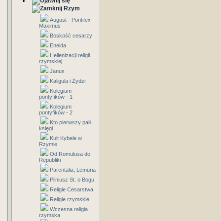
Rzym
August - Pontifex
Maximus
Boskość cesarzy
Eneida
Hellenizacji religii
rzymskiej
Janus
Kaligula i Żydzi
Kolegium
pontyfików - 1
Kolegium
pontyfików - 2
Kto pierwszy palił
księgi
Kult Kybele w
Rzymie
Od Romulusa do
Republiki
Parentalia, Lemuria
Pliniusz St. o Bogu
Religie Cesarstwa
Religie rzymskie
Wczesna religia
rzymska