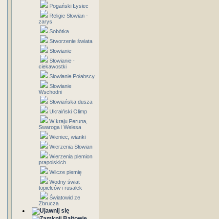
Pogański Łysiec
Religie Słowian -
zarys
Sobótka
Stworzenie świata
Słowianie
Słowianie -
ciekawostki
Słowianie Połabscy
Słowianie
Wschodni
Słowiańska dusza
Ukraiński Olimp
W kraju Peruna,
Swaroga i Welesa
Wieniec, wianki
Wierzenia Słowian
Wierzenia plemion
prapolskich
Wilcze plemię
Wodny świat
topielców i rusałek
Światowid ze
Zbrucza
Bałtowie