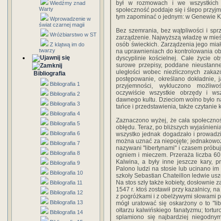
był w rozmowach i we wszystkich 
Wiedźmy znad
Warty
społeczność poddaje się i ślepo przyj
tym zapominać o jednym: w Genewie Ka
Wprowadzenie w
świat czarnej magii
Bez szemrania, bez wątpliwości i sp
Wróżbiarstwo w ST
zarządzenie. Najwyższą władzę w mieśc
osób świeckich. Zarządzenia jego miał
Z klątwą im do
twarzy
na uprawnieniach do kontrolowania ob
dyscyplinie kościelnej. Całe życie 
surowe przepisy, poddane nieustanne
uległości wobec niezliczonych zaka
Bibliografia
postępowanie, określano dokładnie, j
Bibliografia 1
przyjemności, wykluczono możliwo
oczywiście wszystkie obrzędy i ws
Bibliografia 2
dawnego kultu. Dzieciom wolno było n
Bibliografia 3
tańce i przedstawienia, także czytanie k
Bibliografia 4
Zaznaczono wyżej, że cała społeczno
Bibliografia 5
obłędu. Teraz, po bliższych wyjaśnieniac
Bibliografia 6
wszystko jednak dogadzało i prowadził
można uznać za niepojęte; jednakowoż 
Bibliografia 7
nazywani "libertynami" i czasem próbuj
Bibliografia 8
ogniem i mieczem. Przeraża liczba 60
Kalwina, a były inne jeszcze kary, 
Bibliografia 9
Palono ludzi na stosie lub ucinano im
Bibliografia 10
szkoły Sebastian Chateillon ledwie usz
Na stos szły także kobiety, dosłownie 
Bibliografia 11
1547 r. ktoś zostawił przy kazalnicy, n
Bibliografia 12
z pogróżkami i z obelżywymi słowami 
Bibliografia 13
mógł uratować się oskarżony o to "lib
ołtarzu kalwińskiego fanatyzmu; tortur
Bibliografia 14
splamiono się najbardziej niegodny