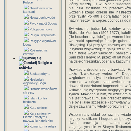
przecież interpretowali (podobnie jak 
Polsce
którzy zresztą już w 1572 r. "uderze
nieludzki stosunek do przeciwnik
Nieodparty urok
kastracji
wcześniejszego okresu nie nastręcz
przejrzysty. Po 400 z górą latach ocen
Nowa duchowość
natury rzeczy najwięcej, dochodzą do 
Piwo - napój Bogów
Był więc np. jeden taki dzielny, a j
Policja duchowa
Blaise de Montluc (1502-1577), katoli
Religia i wspólnota
("le boucher royaliste"), potworem i i
we znaki sprawując funkcję gubern
Religijne wędrówki
ludów
Biskajską). Był przy tym znawcą wojsk
inżynierii wojskowej; ta gałąź sztuki mi
Różaniec na
też historię wojen włoskich i pamiętni
zdrowie
Sam król Henryk IV, przez 40 lat hugen
na dzieło "rzeźnika", ocena w każdym 
Religie a
polityka
Przykład z drugiej strony barykady: 
także "krwiożerczy wojownik". Długo
Boska polityka
względów osobistych i z nienawiści 
Hezbollah
procesie, w którym przedstawiciele ro
wojownicy Boga
dowodził oddziałami hugenockimi w De
Historia wolności w
wsławiał się wyczynami mogącymi jes
chrześ.
żyłach. Mówiono o nim, że dzieciom sw
nie jest prawdą; musiał przecież inny
Islam kontra
hinduizm
nie byle jakie szczęście - schwytany w
dzięki zawartemu wtedy porozumieniu i
Kara śmierci
Kara śmierci w
Wspomniany układ po raz nie wiadomo
Piśmie Świętym i
między katolikami i hugenotami, oczy
nauczaniu katolickim
dworu; prowincja po staremu wyr
Komunizm a religia
znajdujących się w Starym Testame