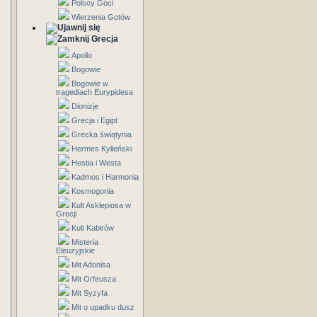
Polscy Goci
Wierzenia Gotów
Grecja
Apollo
Bogowie
Bogowie w
tragediach Eurypidesa
Dionizje
Grecja i Egipt
Grecka świątynia
Hermes Kylleński
Hestia i Westa
Kadmos i Harmonia
Kosmogonia
Kult Asklepiosa w
Grecji
Kult Kabirów
Misteria
Eleuzyjskie
Mit Adonisa
Mit Orfeusza
Mit Syzyfa
Mit o upadku dusz