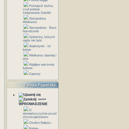
Polska wigilja
Poświęcić bożka,
czyli polskie
świętowanie Sobótki
Staropolska
Wielkanoc
Staropolskie - Boże
Narodzenie
Sylwestry, których
nigdy nie było
Walentynki - 14
lutego
Wielkanoc dawniej i
dziś
Wigilijne wierzenia
ludowe
Zapusty
Europa Pogańska
==>>
WPROWADZENIE
O
słowiańszczyźnie przed
chrześcijaństwem
Okolice Bałtyku
Religie