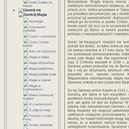
Bonivardowi. Rządy księcia mocno 
Znaki Zodiaku w
niektórych wolnościowych działaczy, al
mitach
utracił, m.in. dobra posiadane w Sab
już przedtem sprzymierzyła się z niekt
Magia
przyznać jej samodzielność. Jednocześ
Astrologia
wtrącił go do lochów w zamku Chillo
trwała sześć lat, lecz za to przyniosł
Czarownice
uwiecznił go Byron w swoim poem
Litewskie
jednego z najwspanialszych i najwięks
Czary i czarownice
Sześć lat trwających cierpień nie wo
Czary i czarty
polskie
jednak też dodać, że takie znów za ba
od owego opactwa w 17 roku życia. N
Kary za czarymary
nie przestawał pierwszoplanowo trak
Magia a religia
przez całe długie lata. Nie zapominał 
razy. Z Chillonu wyszedł w 1536 r., 
Magia afrykańska
Genewy, potem przeniósł się do Bern
Magia babilońska
się z nią po otrzymaniu pewnych rek
pisarskie (m.in. wysoko ceniona
Magia podbija świat
Wspomniane rekompensaty objęły rów
Magia w islamie
Genewie znikały w tym czasie bez śladu
Magia w
średniowieczu
Do tej Genewy wrócił Kalwin w 1541 r.,
moralny, ale także w tym wszystkim, 
Matka Joanna od
wysiłkiem bodaj beznadziejnym. Savon
Aniołów
jest, ale gdzie im tam do Kalwina! W
O czarownicach
władzę nad mieszkańcami Genewy i stw
O pojęciu magii
którą mogłoby się wsączyć jakiekolwi
całkowicie rozłączne, przeciwstawne, 
Procesy o czary -
skośne, bo nawet równoległe mogą się
Prusy
nieraz, że w dziełach swoich Kalwin 
Sztuka wróżenia
umiejętność rozumowania. Spokojnie m