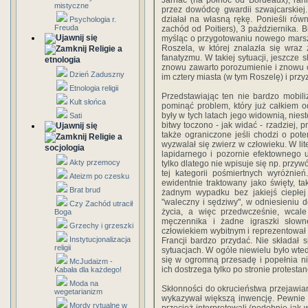
Jarnac (na północ od Bordeaux), rann
mistyczne
przez dowódcę gwardii szwajcarskiej
działał na własną rękę. Ponieśli ró
Psychologia r.
Freuda
zachód od Poitiers), 3 października. B
myśląc o przygotowaniu nowego marsz
Roszela, w której znalazła się wraz 
Religie a
fanatyzmu. W takiej sytuacji, jeszcze
etnologia
znowu zawarto porozumienie i znowu o
Dzień Zaduszny
im cztery miasta (w tym Roszelę) i pr
Etnologia religii
Przedstawiając ten nie bardzo mobil
Kult słońca
pominąć problem, który już całkiem o
były w tych latach jego widownią, nies
Sati
bitwy toczono - jak widać - rzadziej, 
także ograniczone jeśli chodzi o poten
Religie a
wyzwalał się zwierz w człowieku. W lit
socjologia
lapidarnego i pozornie efektownego up
Akty przemocy
tylko dlatego nie wpisuje się np. przy
tej kategorii pośmiertnych wyróżnie
Ateizm po czesku
ewidentnie traktowany jako święty, ta
Brat brud
żadnym wypadku bez jakiejś ciepłej
"waleczny i sędziwy", w odniesieniu 
Czy Zachód utracił
życia, a więc przedwcześnie, wcale
Boga
męczennika i żadne igraszki słow
Grzechy i grzeszki
człowiekiem wybitnym i reprezentował
Instytucjonalizacja
Francji bardzo przydać. Nie składał 
religii
sytuacjach. W ogóle niewielu było wted
się w ogromną przesadę i popełnia n
McJudaizm -
ich dostrzega tylko po stronie protestan
Kabała dla każdego!
Moda na
Skłonności do okrucieństwa przejawiano
wegetarianizm
wykazywał większą inwencję. Pewnie ka
Mordy rytualne w