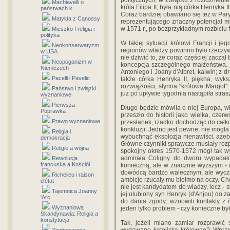
politycznych, w związku z rozluźnienie
Machiavelli o
króla Filipa II; była nią córka Henryka
państwach k
Coraz bardziej obawiano się też w Par
Matylda z Canossy
reprezentującego znaczny potencjał mil
w 1571 r., po bezprzykładnym rozbiciu 
Mieszko I religia i
polityka
W takiej sytuacji królowi Francji i j
Neokonserwatyzm
regionów władzy powinno było rzeczy
w USA
nie dziwić to, że coraz częściej zaczął
Neopoganizm w
koncepcja szczególnego małżeństwa. Z
Niemczech
Antoniego i Joany d'Albret, kalwin; z 
Pacelli i Pavelic
także córka Henryka II, piękna, wyks
rozwiązłości, słynna "królowa Margot".
Państwo i związki
już po upływie tygodnia nastąpiła stras
wyznaniowe
Pierwsza
Długo będzie mówiła o niej Europa, wi
Poprawka
przeszło do historii jako wielka, cze
Prawo wyznaniowe
przesłanek, rzadko dochodząc do cał
konkluzji. Jedno jest pewne; nie mogła
Religia i
wybuchnąć eksplozja nienawiści, ażeb
demokracja
Główne czynniki sprawcze musiały rozp
Religie a wojna
spokojny okres 1570-1572 mógł tak w
admirała Coligny do dworu wypadało
Rewolucja
francuska a Kościół
konieczną, ale w znacznie wyższym - 
dowódcą bardzo walecznym, ale wyczu
Richelieu i raison
ambicje rzucały mu bielmo na oczy. Chci
d'état
nie jest kandydatem do władzy, lecz - 
Tajemnica Joanny
jej ulubiony syn Henryk (d'Anjou) do z
'Arc
do dania zgody, wznowili kontakty z 
Wyznaniowa
jeden tylko problem - czy konieczne b
Skandynawia: Religia a
konstytucja
Tak, jeżeli miano zamiar rozprawić