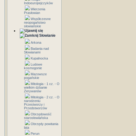
Indoeuropejczyków
Wierzenia
Prasłowian
Współczesne
neopogaństwo
słowiańskie
Słowianie
Arkona
Badania nad
Słowianami
Kupalnocka
Ludowe
kosmogonie
Mazowsze
pogańskie
Mitologia - 1 cz. - O
wielkim dzbanie
Zerywanów
Mitologia - 2 cz. - O
narodzeniu
Przestworzy i
Przedstworzów
Obrzędowość
starosłowiańska
Obrzędy powitania
lata
Perun