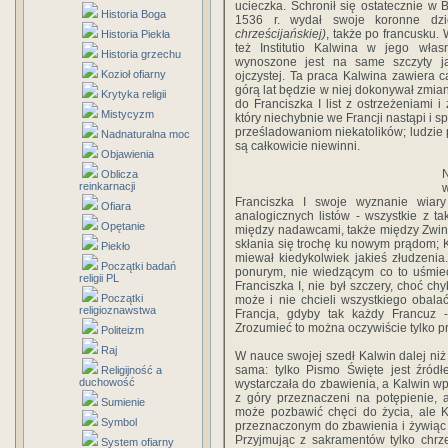
ucieczka. Schronił się ostatecznie w B
Historia Boga
1536 r. wydał swoje koronne dz
chrześcijańskiej)
, także po francusku. 
Historia Piekła
też Institutio Kalwina w jego włas
Historia grzechu
wynoszone jest na same szczyty j
Kozioł ofiarny
ojczystej. Ta praca Kalwina zawiera c
górą lat będzie w niej dokonywał zmian
Krytyka religii
do Franciszka I list z ostrzeżeniami 
Mistycyzm
który niechybnie we Francji nastąpi i sp
prześladowaniom niekatolików; ludzie
Nadnaturalna moc
są całkowicie niewinni.
Objawienia
N
Oblicza
reinkarnacji
Franciszka I swoje wyznanie wiary
Ofiara
analogicznych listów - wszystkie z t
Opętanie
między nadawcami, także między Zwingl
skłania się trochę ku nowym prądom; Ka
Piekło
miewał kiedykolwiek jakieś złudzenia
Początki badań
ponurym, nie wiedzącym co to uśmie
religii PL
Franciszka I, nie był szczery, choć c
Początki
może i nie chcieli wszystkiego obala
religioznawstwa
Francja, gdyby tak każdy Francuz -
Zrozumieć to można oczywiście tylko p
Politeizm
Raj
W nauce swojej szedł Kalwin dalej niż 
sama: tylko Pismo Święte jest źródł
Religijność a
duchowość
wystarczała do zbawienia, a Kalwin wp
z góry przeznaczeni na potępienie, 
Sumienie
może pozbawić chęci do życia, ale Ka
Symbol
przeznaczonym do zbawienia i żywiąc 
Przyjmując z sakramentów tylko chrz
System ofiarny