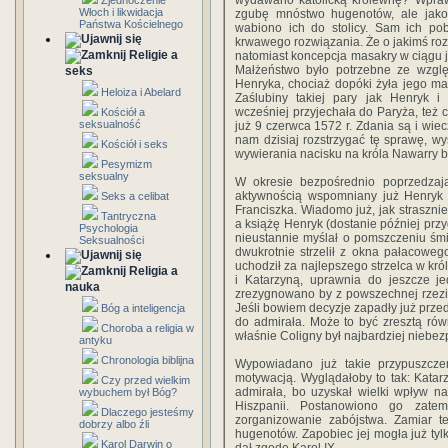
wydawano katolicką królewnę? Wprawd
Zjednoczenie
Włoch i likwidacja
zgubę mnóstwo hugenotów, ale jakoś
Państwa Kościelnego
wabiono ich do stolicy. Sam ich po
krwawego rozwiązania. Że o jakimś roz
Religie a
natomiast koncepcja masakry w ciągu j
Małżeństwo było potrzebne ze wzglę
seks
Henryka, chociaż dopóki żyła jego ma
Heloiza i Abelard
Zaślubiny takiej pary jak Henryk i
wcześniej przyjechała do Paryża, też 
Kościół a
seksualność
już 9 czerwca 1572 r. Zdania są i wiec
nam dzisiaj rozstrzygać tę sprawę, wy
Kościół i seks
wywierania nacisku na króla Nawarry b
Pesymizm
seksualny
W okresie bezpośrednio poprzedzają
aktywnością wspomniany już Henryk 
Seks a celibat
Franciszka. Wiadomo już, jak strasznie
Tantryczna
a książę Henryk (dostanie później przy
Psychologia
nieustannie myślał o pomszczeniu śmie
Seksualności
dwukrotnie strzelił z okna pałacowego
uchodził za najlepszego strzelca w kró
Religia a
i Katarzyną, uprawnia do jeszcze j
nauka
zrezygnowano by z powszechnej rzezi,
Jeśli bowiem decyzje zapadły już przed
Bóg a inteligencja
do admirała. Może to być zresztą ró
Choroba a religia w
właśnie Coligny był najbardziej niebe
antyku
Chronologia biblijna
Wypowiadano już takie przypuszczen
motywacją. Wyglądałoby to tak: Katar
Czy przed wielkim
admirała, bo uzyskał wielki wpływ n
wybuchem był Bóg?
Hiszpanii. Postanowiono go zatem
Dlaczego jesteśmy
zorganizowanie zabójstwa. Zamiar t
dobrzy albo źli
hugenotów. Zapobiec jej mogła już tyl
Karol Darwin o