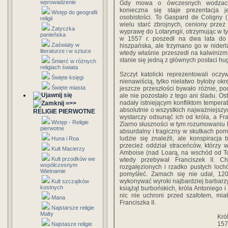
wprowadzenie
Gdy mowa o ówczesnych wodzach
konieczna się staje prezentacja j
Wstęp do geografii
osobistości. To Gaspard de Coligny (
religii
wielu starć zbrojnych, ceniony przez
Zatyczka
wyprawę do Lotaryngii, otrzymując w t
panieńska
w 1557 r. poszedł na dwa lata do n
Zaświaty w
hiszpańska, ale trzymano go w nider
literaturze i w sztuce
wtedy właśnie przeszedł na kalwinizm.
stanie się jedną z głównych postaci hu
Śmierć w różnych
religiach świata
Szczyt katolicki reprezentowali ocz
Święte księgi
nienawiścią, tylko niełatwo byłoby okr
Święte miasta
jeszcze przeszłości bywało różnie, po
ale nie pozostało z tego ani śladu. Ost
nadały istniejącym konfliktom tempera
=>>
absolutnie o wszystkich najważniejsz
RELIGIE PIERWOTNE
wystarczy odsunąć ich od króla, a Fra
Wstęp - Religie
Ziarno słuszności w tym rozumowaniu by
pierwotne
absurdalny i tragiczny w skutkach pom
ludzie się znaleźli, ale konspiracja
Huna i Roa
przecież oddział straceńców, którzy
Kult Macierzy
Amboise (nad Loarą, na wschód od To
Kult przodków we
wtedy przebywał Franciszek II. C
współczesnym
rozgałęzionych i rzadko pustych loch
Wietnamie
pomyśleć. Zamach się nie udał, 1200
wykonywać wyroki najbardziej barbarz
Kult szczątków
kostnych
książąt burbońskich, króla Antoniego
nic nie uchroni przed szafotem, mia
Mana
Franciszka II.
Najstarsze religie
Malty
Kró
157
Najstasze religie