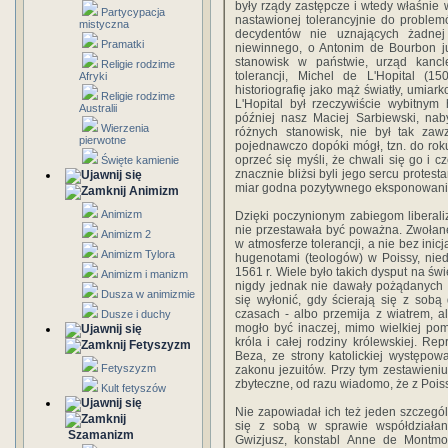
były rządy zastępcze i wtedy właśnie 
Partycypacja
nastawionej tolerancyjnie do problemó
mistyczna
decydentów nie uznających żadnej
Pramatki
niewinnego, o Antonim de Bourbon j
stanowisk w państwie, urząd kancl
Religie rodzime
tolerancji, Michel de L'Hopital (1
Afryki
historiografię jako mąż światły, umiar
Religie rodzime
L'Hopital był rzeczywiście wybitnym 
Australii
później nasz Maciej Sarbiewski, nab
Wierzenia
różnych stanowisk, nie był tak zawz
pierwotne
pojednawczo dopóki mógł, tzn. do rok
oprzeć się myśli, że chwali się go i c
Święte kamienie
znacznie bliżsi byli jego sercu protesta
miar godna pozytywnego eksponowani
Animizm
Animizm
Dzięki poczynionym zabiegom liberal
nie przestawała być poważna. Zwołan
Animizm 2
w atmosferze tolerancji, a nie bez inic
Animizm Tylora
hugenotami (teologów) w Poissy, nie
1561 r. Wiele było takich dysput na św
Animizm i manizm
nigdy jednak nie dawały pożądanych r
Dusza w animizmie
się wyłonić, gdy ścierają się z sobą 
czasach - albo przemija z wiatrem, a
Dusze i duchy
mogło być inaczej, mimo wielkiej pom
króla i całej rodziny królewskiej. R
Fetyszyzm
Beza, ze strony katolickiej występowa
Fetyszyzm
zakonu jezuitów. Przy tym zestawieniu
zbyteczne, od razu wiadomo, że z Poissy
Kult fetyszów
Nie zapowiadał ich też jeden szczegó
się z sobą w sprawie współdziałan
Szamanizm
Gwizjusz, konstabl Anne de Montmo