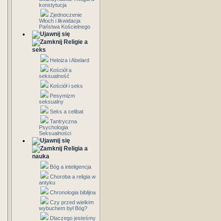
konstytucja
Zjednoczenie
Włoch i likwidacja
Państwa Kościelnego
Religie a
seks
Heloiza i Abelard
Kościół a
seksualność
Kościół i seks
Pesymizm
seksualny
Seks a celibat
Tantryczna
Psychologia
Seksualności
Religia a
nauka
Bóg a inteligencja
Choroba a religia w
antyku
Chronologia biblijna
Czy przed wielkim
wybuchem był Bóg?
Dlaczego jesteśmy