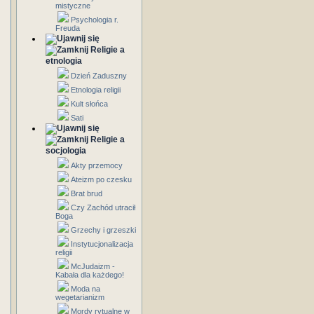
mistyczne
Psychologia r.
Freuda
Religie a
etnologia
Dzień Zaduszny
Etnologia religii
Kult słońca
Sati
Religie a
socjologia
Akty przemocy
Ateizm po czesku
Brat brud
Czy Zachód utracił
Boga
Grzechy i grzeszki
Instytucjonalizacja
religii
McJudaizm -
Kabała dla każdego!
Moda na
wegetarianizm
Mordy rytualne w