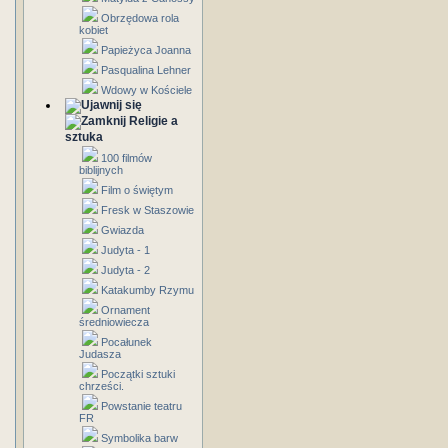
Obrzędowa rola
kobiet
Papieżyca Joanna
Pasqualina Lehner
Wdowy w Kościele
Religie a
sztuka
100 filmów
biblijnych
Film o świętym
Fresk w Staszowie
Gwiazda
Judyta - 1
Judyta - 2
Katakumby Rzymu
Ornament
średniowiecza
Pocałunek
Judasza
Początki sztuki
chrześci.
Powstanie teatru
FR
Symbolika barw