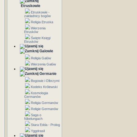
Etruskowie
Etruskowie -
zakładnicy bogów
Religia Etruska
Wierzenia
Etrusków
Święte Księgi
Etrusków
Galowie
Religia Galów
Wierzenia Galów
Germanie
Bogowie i Olbrzymi
Kodeks Królewski
Kosmologia
Germanów
Religia Germanów
Religie Germanów
Saga o
Nibelungach
Stara Edda - Prolog
Yggdrasil