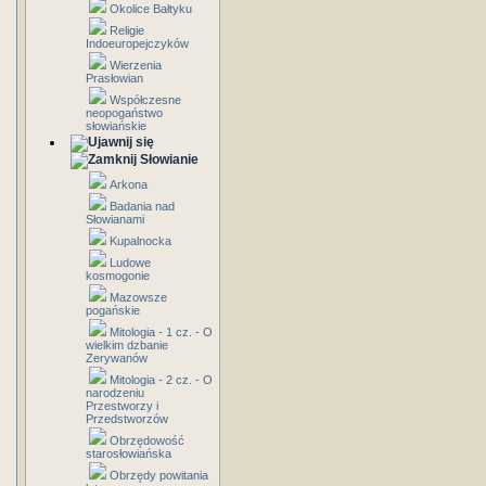
Okolice Bałtyku
Religie
Indoeuropejczyków
Wierzenia
Prasłowian
Współczesne
neopogaństwo
słowiańskie
Słowianie
Arkona
Badania nad
Słowianami
Kupalnocka
Ludowe
kosmogonie
Mazowsze
pogańskie
Mitologia - 1 cz. - O
wielkim dzbanie
Zerywanów
Mitologia - 2 cz. - O
narodzeniu
Przestworzy i
Przedstworzów
Obrzędowość
starosłowiańska
Obrzędy powitania