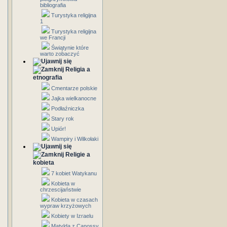
bibliografia
Turystyka religijna
1
Turystyka religijna
we Francji
Świątynie które
warto zobaczyć
Religia a
etnografia
Cmentarze polskie
Jajka wielkanocne
Podłaźniczka
Stary rok
Upiór!
Wampiry i Wilkołaki
Religie a
kobieta
7 kobiet Watykanu
Kobieta w
chrzescijaństwie
Kobieta w czasach
wypraw krzyżowych
Kobiety w Izraelu
Matylda z Canossy