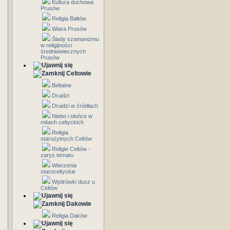
Kultura duchowa
Prusów
Religia Bałtów
Wiara Prusów
Ślady szamanizmu
w religijności
średniowiecznych
Prusów
Celtowie
Beltaine
Druidzi
Druidzi w źródłach
Niebo i słońce w
mitach celtyckich
Religia
starożytnych Celtów
Religie Celtów -
zarys tematu
Wierzenia
staroceltyckie
Wędrówki dusz u
Celtów
Dakowie
Religia Daków