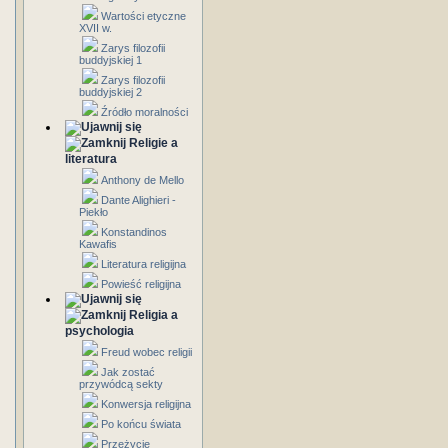
Wartości etyczne
XVII w.
Zarys filozofii
buddyjskiej 1
Zarys filozofii
buddyjskiej 2
Źródło moralności
Religie a
literatura
Anthony de Mello
Dante Alighieri -
Piekło
Konstandinos
Kawafis
Literatura religijna
Powieść religijna
Religia a
psychologia
Freud wobec religii
Jak zostać
przywódcą sekty
Konwersja religijna
Po końcu świata
Przeżycie