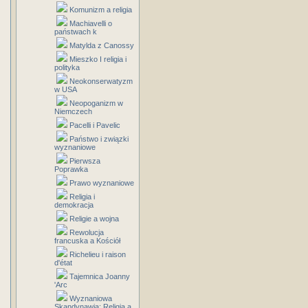
Komunizm a religia
Machiavelli o
państwach k
Matylda z Canossy
Mieszko I religia i
polityka
Neokonserwatyzm
w USA
Neopoganizm w
Niemczech
Pacelli i Pavelic
Państwo i związki
wyznaniowe
Pierwsza
Poprawka
Prawo wyznaniowe
Religia i
demokracja
Religie a wojna
Rewolucja
francuska a Kościół
Richelieu i raison
d'état
Tajemnica Joanny
'Arc
Wyznaniowa
Skandynawia: Religia a