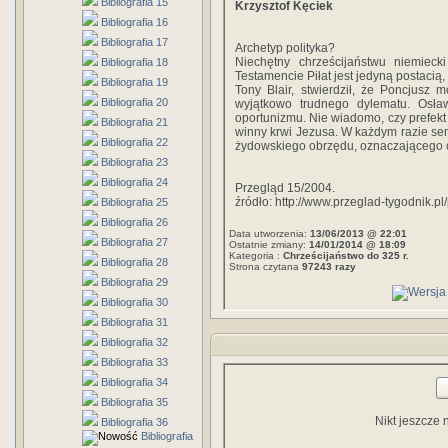
Bibliografia 15
Krzysztof Kęciek
Bibliografia 16
Bibliografia 17
Archetyp polityka?
Niechętny chrześcijaństwu niemiec
Bibliografia 18
Testamencie Piłat jest jedyną postacią,
Bibliografia 19
Tony Blair, stwierdził, że Poncjusz 
Bibliografia 20
wyjątkowo trudnego dylematu. Osław
oportunizmu. Nie wiadomo, czy prefekt 
Bibliografia 21
winny krwi Jezusa. W każdym razie sens
Bibliografia 22
żydowskiego obrzędu, oznaczającego o
Bibliografia 23
Bibliografia 24
Przegląd 15/2004.
źródło: http://www.przeglad-tygodnik.pl
Bibliografia 25
Bibliografia 26
Data utworzenia:
13/06/2013 @ 22:01
Bibliografia 27
Ostatnie zmiany:
14/01/2014 @ 18:09
Kategoria :
Chrześcijaństwo do 325 r.
Bibliografia 28
Strona czytana
97243 razy
Bibliografia 29
Bibliografia 30
Bibliografia 31
Bibliografia 32
Bibliografia 33
Bibliografia 34
Bibliografia 35
Nikt jeszcze 
Bibliografia 36
Bibliografia