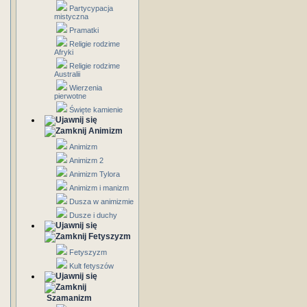
Partycypacja
mistyczna
Pramatki
Religie rodzime
Afryki
Religie rodzime
Australii
Wierzenia
pierwotne
Święte kamienie
Animizm
Animizm
Animizm 2
Animizm Tylora
Animizm i manizm
Dusza w animizmie
Dusze i duchy
Fetyszyzm
Fetyszyzm
Kult fetyszów
Szamanizm