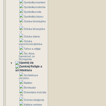
Symbolika kamieni
Symbolika kolorów
Symbolika koła
Symbolika lotosu
Sztuka bizantyjska
- 1
Sztuka bizanyjska
- 2
Sztuka islamu
Sztuka
starochrześcijańska
Tańce a religia
Św. Anna
Samotrzeć ze
Strzegomia
Religie a
architektura
Architektura
chrześci.
Babilon
Borobudur
Drewniane kościoły
- PL
Grecka świątynia
Kaliska cerkiew