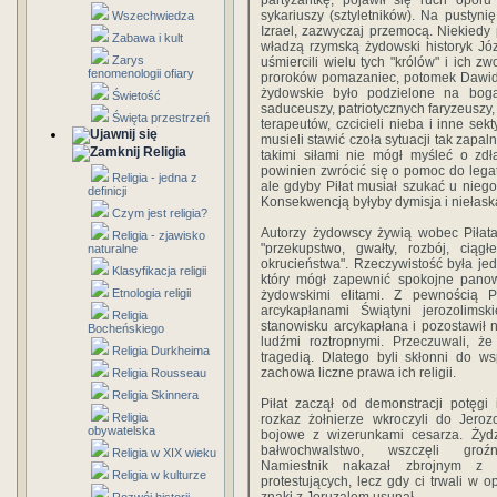
partyzantkę, pojawił się ruch opor
sykariuszy (sztyletników). Na pustyni
Wszechwiedza
Izrael, zazwyczaj przemocą. Niekiedy 
Zabawa i kult
władzą rzymską żydowski historyk Jó
Zarys
uśmiercili wielu tych "królów" i ich z
fenomenologii ofiary
proroków pomazaniec, potomek Dawida,
żydowskie było podzielone na boga
Świetość
saduceuszy, patriotycznych faryzeuszy
Święta przestrzeń
terapeutów, czcicieli nieba i inne s
musieli stawić czoła sytuacji tak zapalnej
Religia
takimi siłami nie mógł myśleć o zdł
powinien zwrócić się o pomoc do legata
Religia - jedna z
ale gdyby Piłat musiał szukać u niego
definicji
Konsekwencją byłyby dymisja i niełask
Czym jest religia?
Autorzy żydowscy żywią wobec Piłata 
Religia - zjawisko
"przekupstwo, gwałty, rozbój, ciąg
naturalne
okrucieństwa". Rzeczywistość była je
Klasyfikacja religii
który mógł zapewnić spokojne pano
Etnologia religii
żydowskimi elitami. Z pewnością 
arcykapłanami Świątyni jerozolims
Religia
stanowisku arcykapłana i pozostawił n
Bocheńskiego
ludźmi roztropnymi. Przeczuwali, 
Religia Durkheima
tragedią. Dlatego byli skłonni do 
zachowa liczne prawa ich religii.
Religia Rousseau
Religia Skinnera
Piłat zaczął od demonstracji potęgi
Religia
rozkaz żołnierze wkroczyli do Jeroz
obywatelska
bojowe z wizerunkami cesarza. Żyd
bałwochwalstwo, wszczęli groź
Religia w XIX wieku
Namiestnik nakazał zbrojnym z 
Religia w kulturze
protestujących, lecz gdy ci trwali w 