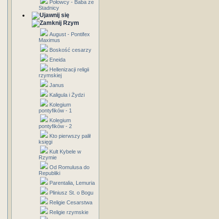
Połowcy - Baba ze
Stadnicy
Rzym
August - Pontifex
Maximus
Boskość cesarzy
Eneida
Hellenizacji religii
rzymskiej
Janus
Kaligula i Żydzi
Kolegium
pontyfików - 1
Kolegium
pontyfików - 2
Kto pierwszy palił
księgi
Kult Kybele w
Rzymie
Od Romulusa do
Republiki
Parentalia, Lemuria
Pliniusz St. o Bogu
Religie Cesarstwa
Religie rzymskie