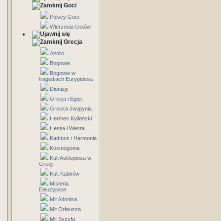
Goci
Polscy Goci
Wierzenia Gotów
Grecja
Apollo
Bogowie
Bogowie w
tragediach Eurypidesa
Dionizje
Grecja i Egipt
Grecka świątynia
Hermes Kylleński
Hestia i Westa
Kadmos i Harmonia
Kosmogonia
Kult Asklepiosa w
Grecji
Kult Kabirów
Misteria
Eleuzyjskie
Mit Adonisa
Mit Orfeusza
Mit Syzyfa