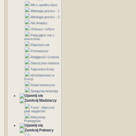
Mit o upadku dusz
Mitologia grecka - 1
Mitologia grecka - 2
Nić Ariadny
Orfeusz i orfizm
Pelazgijski mit o
stworzeniu
Platoński mit
Prometeusz
Religijność Greków
Starożytne misteria
Tajemnica Krety
Wróżbiarstwo w
Grecji
Świat homerycki
Świątynia Artemidy
Madziarzy
Turul - mityczny
ptak węgierski
Wierzenia
Prawęgrów
Połowcy