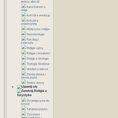
dobrzy albo źli
Karol Darwin o
religii
Kościół a ewolucja
Kościół a
uniwersytety
Medycyna i religia
Neuroteologia
Pan Bóg i
zwierzęta
Religia i geny
Religia i moralność
Religie a ekologia
Teologia Newtona
Vetulani o wierze
Ziemia płaska i
ziemia pusta
Śmierć duszy
Religia a
turystyka
Od pielgrzyma do
turysty
Tanatoturystyka
Turystyka
pielgrzymkowa -