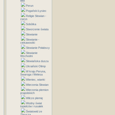
lata
Perun
Pogański Łysiec
Religie Słowian -
zarys
Sobótka
Stworzenie świata
Słowianie
Słowianie -
ciekawostki
Słowianie Połabscy
Słowianie
Wschodni
Słowiańska dusza
Ukraiński Olimp
W kraju Peruna,
Swaroga i Welesa
Wieniec, wianki
Wierzenia Słowian
Wierzenia plemion
prapolskich
Wilcze plemię
Wodny świat
topielców i rusałek
Światowid ze
Zbrucza