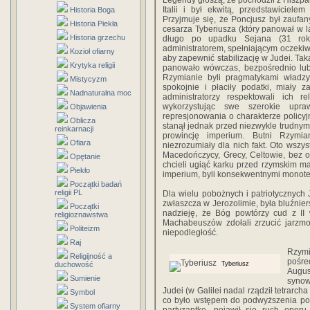
Legendy głoszą, że pochodził z Hiszpa
Italii i był ekwitą, przedstawiciel
Historia Boga
Przyjmuje się, że Poncjusz był zauf
Historia Piekła
cesarza Tyberiusza (który panował w l
Historia grzechu
długo po upadku Sejana (31 rok
administratorem, spełniającym oczekiwa
Kozioł ofiarny
aby zapewnić stabilizację w Judei. Tak
Krytyka religii
panowało wówczas, bezpośrednio lub
Rzymianie byli pragmatykami władz
Mistycyzm
spokojnie i płaciły podatki, miały
Nadnaturalna moc
administratorzy respektowali ich re
wykorzystując swe szerokie upr
Objawienia
represjonowania o charakterze policyj
Oblicza
stanął jednak przed niezwykle trudny
reinkarnacji
prowincję imperium. Butni Rzymia
Ofiara
niezrozumiały dla nich fakt. Oto wszyst
Macedończycy, Grecy, Celtowie, bez 
Opętanie
chcieli ugiąć karku przed rzymskim ma
Piekło
imperium, byli konsekwentnymi monote
Początki badań
religii PL
Dla wielu pobożnych i patriotycznyc
zwłaszcza w Jerozolimie, była bluźnier
Początki
nadzieję, że Bóg powtórzy cud z II
religioznawstwa
Machabeuszów zdołali zrzucić jarzmo
Politeizm
niepodległość.
Raj
Rzym
Religijność a
pośre
duchowość
Tyberiusz
Augus
Sumienie
synow
Judei (w Galilei nadal rządził tetrarch
Symbol
co było wstępem do podwyższenia pod
System ofiarny