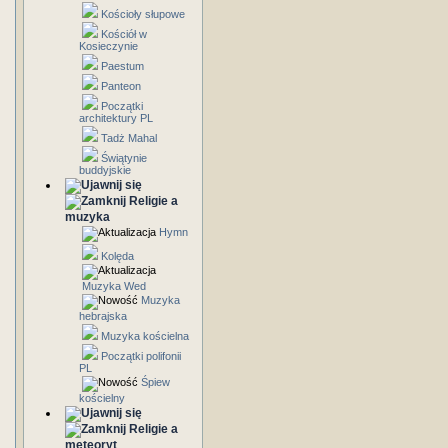
Kościoły słupowe
Kościół w
Kosieczynie
Paestum
Panteon
Początki
architektury PL
Tadż Mahal
Świątynie
buddyjskie
Religie a
muzyka
Hymn
Kolęda
Muzyka Wed
Muzyka
hebrajska
Muzyka kościelna
Początki polifonii
PL
Śpiew
kościelny
Religie a
meteoryt