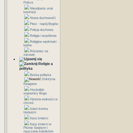
Polsce
Nieodparty urok
kastracji
Nowa duchowość
Piwo - napój Bogów
Policja duchowa
Religia i wspólnota
Religijne wędrówki
ludów
Różaniec na
zdrowie
Religie a
polityka
Boska polityka
Doktryna
Reagana
Hezbollah
wojownicy Boga
Historia wolności w
chrześ.
Islam kontra
hinduizm
Kara śmierci
Kara śmierci w
Piśmie Świętym i
nauczaniu katolickim