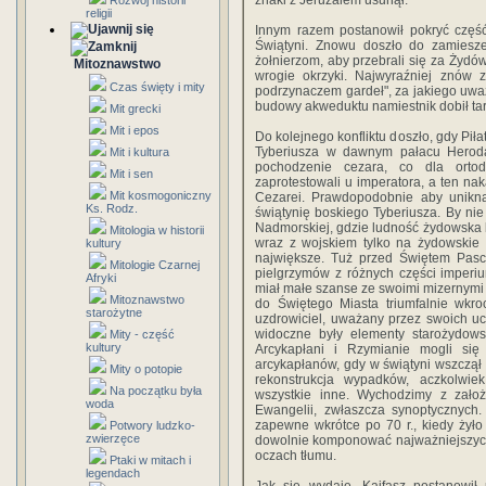
znaki z Jeruzalem usunął.
Rozwój historii
religii
Innym razem postanowił pokryć częś
Świątyni. Znowu doszło do zamiesze
żołnierzom, aby przebrali się za Żydów
Mitoznawstwo
wrogie okrzyki. Najwyraźniej znów z
Czas święty i mity
podrzynaczem gardeł", za jakiego uważ
budowy akweduktu namiestnik dobił ta
Mit grecki
Mit i epos
Do kolejnego konfliktu doszło, gdy Pił
Tyberiusza w dawnym pałacu Heroda 
Mit i kultura
pochodzenie cezara, co dla orto
Mit i sen
zaprotestowali u imperatora, a ten na
Mit kosmogoniczny
Cezarei. Prawdopodobnie aby unikną
Ks. Rodz.
świątynię boskiego Tyberiusza. By nie
Nadmorskiej, gdzie ludność żydowska 
Mitologia w historii
wraz z wojskiem tylko na żydowskie 
kultury
największe. Tuż przed Świętem Pasch
Mitologie Czarnej
pielgrzymów z różnych części imperiu
Afryki
miał małe szanse ze swoimi mizernymi
Mitoznawstwo
do Świętego Miasta triumfalnie wkro
starożytne
uzdrowiciel, uważany przez swoich u
widoczne były elementy starożydowsk
Mity - część
kultury
Arcykapłani i Rzymianie mogli się
arcykapłanów, gdy w świątyni wszczął 
Mity o potopie
rekonstrukcja wypadków, aczkolwie
Na początku była
wszystkie inne. Wychodzimy z zało
woda
Ewangelii, zwłaszcza synoptycznych.
zapewne wkrótce po 70 r., kiedy żyło
Potwory ludzko-
zwierzęce
dowolnie komponować najważniejszych 
oczach tłumu.
Ptaki w mitach i
legendach