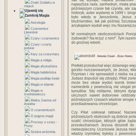
Jak się wydaje, Kajfasz postanowił
Znaki Zodiaku w
najwyższa rada, sanhedryn, miała pra
mitach
późniejszym czasie tak czyniła, ale 
historyk, autor wydanej w 1999 r. biog
Magia
było wtedy w Jerozolimie, Jezus 
bluźnierstwo, tak jak później Szczepa
Astrologia
arcykapłani wydali więc mu Nazarejczyk
Czarownice
Litewskie
W normalnych okolicznościach Poncj
żydowski? Na krzyż z nim!". Tym razem
Czary i czarownice
do groźnej rebelii.
Czary i czarty
polskie
Kary za czarymary
Antonio Ciseri -
Ecce Homo
Magia a religia
Prefekt przesłuchał więc dziwnego więź
Magia afrykańska
gorzko rozczarowanych, że Jezus, któ
Magia babilońska
Rzymian i nie sprowadził z nieba na
Judasz dopuścił się zdrady). Piłat zori
Magia podbija świat
może bez obaw wydać wyrok śmierci.
Magia w islamie
namiestnik z pewnością nie ulegał pr
Magia w
tumultów. Siły militarne, którymi d
średniowieczu
ulicznych nawet doborowe oddziały
późniejszych czasach właśnie wrogie 
Matka Joanna od
prześladowania chrześcijan.
Aniołów
O czarownicach
Czy Piłat usiłował ratować Nazar
O pojęciu magii
późniejszych stuleciach są dobrze poś
ocalić chrześcijan, których głów żąd
Procesy o czary -
przesłuchaniach Jezusa doszedł do s
Prusy
niebezpieczny. Uczniowie Jezusa mieli
Sztuka wróżenia
władzy rzymskiej byłoby z pewnością