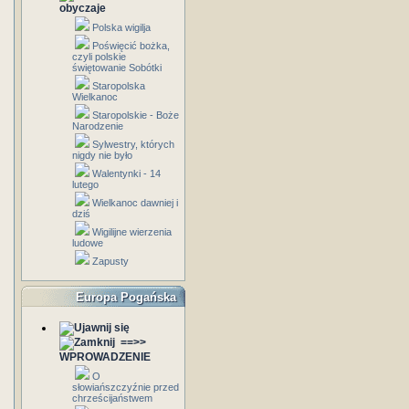
obyczaje
Polska wigilja
Poświęcić bożka,
czyli polskie
świętowanie Sobótki
Staropolska
Wielkanoc
Staropolskie - Boże
Narodzenie
Sylwestry, których
nigdy nie było
Walentynki - 14
lutego
Wielkanoc dawniej i
dziś
Wigilijne wierzenia
ludowe
Zapusty
Europa Pogańska
==>>
WPROWADZENIE
O
słowiańszczyźnie przed
chrześcijaństwem