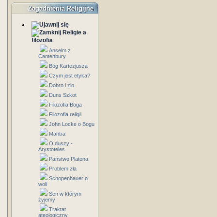
Zagadnienia Religijne
Religie a
filozofia
Anselm z
Cantenbury
Bóg Kartezjusza
Czym jest etyka?
Dobro i zlo
Duns Szkot
Filozofia Boga
Filozofia religii
John Locke o Bogu
Mantra
O duszy -
Arystoteles
Państwo Platona
Problem zła
Schopenhauer o
woli
Sen w którym
żyjemy
Traktat
ateologiczny