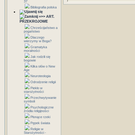
37
Bibliografia polska
=>> ART.
PRZEKROJOWE
Chrześcijaństwo a
pogaństwo
Dlaczego
wierzymy w Boga?
Gramatyka
moralności
Jak rodzili się
bogowie
Kilka słów o New
Age
Neuroteologia
Odrodzenie religii
Piekło w
starożytności
Przechwytywanie
symboli
Psychologiczne
źródła religijności
Płonące rzeki
Pępek świata
Religie w
Starożytności -