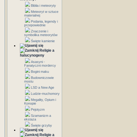
Biblia i meteoryty
Meteoryt w sztuce
materialnej
Podania, legendy i
przepowiednie
Znaczenie i
symbolika meteorytów
Święte kamienie
Religie a
halucynogeny
Asasyni -
Fanatyczni mordercy
Bogini maku
Budowniczowie
mostu
LSD a New Age
Ludzie-muchomory
Megality, Opium i
Konopie
Pejotyzm
Szamanizm a
ekstaza
Święte grzyby
Religie a