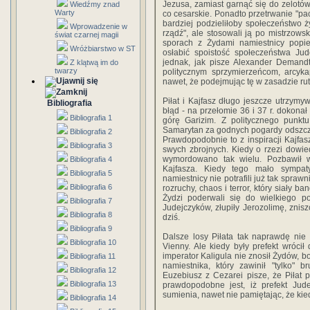
Jezusa, zamiast garnąć się do zelotów
Wiedźmy znad
Warty
co cesarskie. Ponadto przetrwanie "pac
bardziej podzieliłoby społeczeństwo ż
Wprowadzenie w
rządź", ale stosowali ją po mistrzows
świat czarnej magii
sporach z Żydami namiestnicy popier
Wróżbiarstwo w ST
osłabić spoistość społeczeństwa Jud
jednak, jak pisze Alexander Demandt
Z klątwą im do
twarzy
politycznym sprzymierzeńcom, arcyk
nawet, że podejmując tę w zasadzie rut
Piłat i Kajfasz długo jeszcze utrzymy
Bibliografia
błąd - na przełomie 36 i 37 r. dokona
Bibliografia 1
górę Garizim. Z politycznego punkt
Samarytan za godnych pogardy odszcze
Bibliografia 2
Prawdopodobnie to z inspiracji Kajfa
Bibliografia 3
swych zbrojnych. Kiedy o rzezi dowiedz
wymordowano tak wielu. Pozbawił wię
Bibliografia 4
Kajfasza. Kiedy tego mało sympaty
Bibliografia 5
namiestnicy nie potrafili już tak sprawni
Bibliografia 6
rozruchy, chaos i terror, który siały b
Żydzi poderwali się do wielkiego pow
Bibliografia 7
Judejczyków, złupiły Jerozolimę, znis
Bibliografia 8
dziś.
Bibliografia 9
Dalsze losy Piłata tak naprawdę ni
Bibliografia 10
Vienny. Ale kiedy były prefekt wrócił
imperator Kaligula nie znosił Żydów, b
Bibliografia 11
namiestnika, który zawinił "tylko" b
Bibliografia 12
Euzebiusz z Cezarei pisze, że Piłat p
Bibliografia 13
prawdopodobne jest, iż prefekt Ju
sumienia, nawet nie pamiętając, że kie
Bibliografia 14