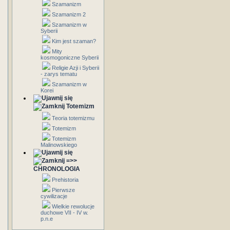
Szamanizm
Szamanizm 2
Szamanizm w
Syberii
Kim jest szaman?
Mity
kosmogoniczne Syberii
Religie Azji i Syberii
- zarys tematu
Szamanizm w
Korei
Totemizm
Teoria totemizmu
Totemizm
Totemizm
Malinowskiego
=>>
CHRONOLOGIA
Prehistoria
Pierwsze
cywilizacje
Wielkie rewolucje
duchowe VII - IV w.
p.n.e