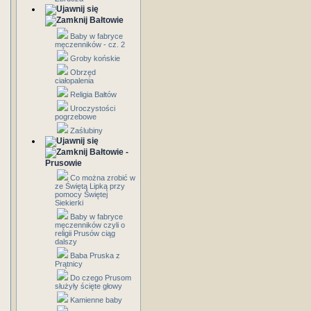
Bałtowie
Baby w fabryce
męczenników - cz. 2
Groby końskie
Obrzęd
ciałopalenia
Religia Bałtów
Uroczystości
pogrzebowe
Zaślubiny
Bałtowie -
Prusowie
Co można zrobić w
ze Świętą Lipką przy
pomocy Świętej
Siekierki
Baby w fabryce
męczenników czyli o
religii Prusów ciąg
dalszy
Baba Pruska z
Prątnicy
Do czego Prusom
służyły ścięte głowy
Kamienne baby