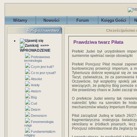
Witamy
Nowości
Forum
Księga Gości
N
Religioznawstwo
Chrześcijaństwo d
Prawdziwa twarz Piłata
==>>
WPROWADZENIE
Prefekt Judei był urzędnikiem imperi
sumiennie spełniać swoje obowiązki
Podstawowa
terminologia
Prefekt Poncjusz Piłat musiał zapewn
Czym jest kult?
buntowniczej prowincji imperium, a mi
Tyberiusza dobrze wywiązał się ze sw
Co to jest rytuał?
Tacyt, zaświadcza, że za panowania t
Absolut
Oczywiście, był względny spokój jak
Anioły
wierzących, że potężny Bóg pomoże 
Ale prawdziwy chaos w Judei zaczął się 
Ateizm
Bóg
O prefekcie Judei wiemy tak niewiel
nakreślić tylko na szerokim tle his
Cud
mechanizmów władzy Imperium Roma
Deizm
Piłat zarządzał Judeą w latach 26/2
Demonizm
fragmentaryczna inskrypcja świadczy
Fenomenologia
określany w źródłach pisanych, lecz n
religii
Poncjusz odrestaurował dla żeglarzy l
Fundamentalizm
religijny